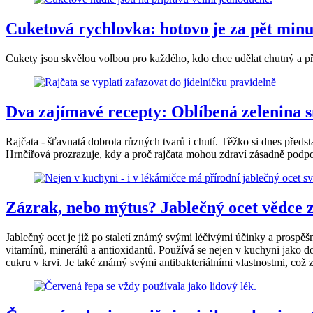
Cuketová rychlovka: hotovo je za pět minu
Cukety jsou skvělou volbou pro každého, kdo chce udělat chutný a př
Dva zajímavé recepty: Oblíbená zelenina s
Rajčata - šťavnatá dobrota různých tvarů i chutí. Těžko si dnes předs
Hrnčířová prozrazuje, kdy a proč rajčata mohou zdraví zásadně podpoři
Zázrak, nebo mýtus? Jablečný ocet vědce 
Jablečný ocet je již po staletí známý svými léčivými účinky a prospěš
vitamínů, minerálů a antioxidantů. Používá se nejen v kuchyni jako d
cukru v krvi. Je také známý svými antibakteriálními vlastnostmi, což z