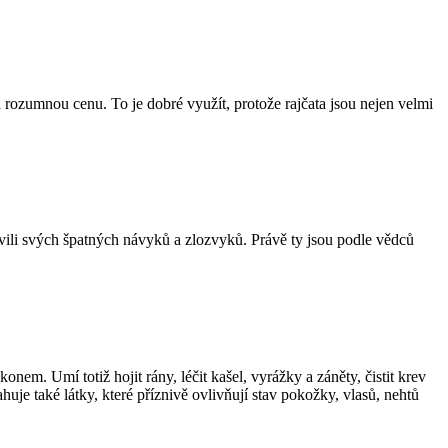
 rozumnou cenu. To je dobré využít, protože rajčata jsou nejen velmi
avili svých špatných návyků a zlozvyků. Právě ty jsou podle vědců
nem. Umí totiž hojit rány, léčit kašel, vyrážky a záněty, čistit krev
huje také látky, které příznivě ovlivňují stav pokožky, vlasů, nehtů