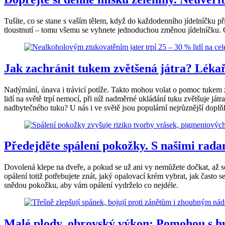
Tušíte, co se stane s vaším tělem, když do každodenního jídelníčku p
tloustnutí – tomu všemu se vyhnete jednoduchou změnou jídelníčku. O
Jak zachránit tukem zvětšená játra? Léka
Nadýmání, únava i trávicí potíže. Takto mohou volat o pomoc tukem zvě
lidí na světě trpí nemocí, při níž nadměrné ukládání tuku zvětšuje játra
nadbytečného tuku? U nás i ve světě jsou populární nejrůznější doplň
Předejděte spálení pokožky. S našimi radam
Dovolená klepe na dveře, a pokud se už ani vy nemůžete dočkat, až se
opálení totiž potřebujete znát, jaký opalovací krém vybrat, jak často
snědou pokožku, aby vám opálení vydrželo co nejdéle.
Malé plody, obrovský výkon: Pomohou s h