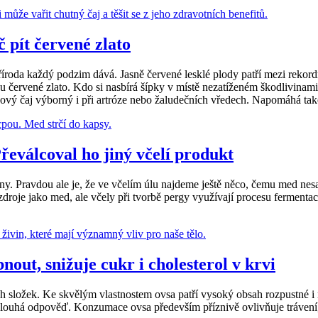
 pít červené zlato
 příroda každý podzim dává. Jasně červené lesklé plody patří mezi reko
u červené zlato. Kdo si nasbírá šípky v místě nezatíženém škodlivinami, 
kový čaj výborný i při artróze nebo žaludečních vředech. Napomáhá také 
eválcoval ho jiný včelí produkt
iny. Pravdou ale je, že ve včelím úlu najdeme ještě něco, čemu med nesa
 zdroje jako med, ale včely při tvorbě pergy využívají procesu ferment
out, snižuje cukr i cholesterol v krvi
h složek. Ke skvělým vlastnostem ovsa patří vysoký obsah rozpustné i 
 dlouhá odpověď. Konzumace ovsa především příznivě ovlivňuje trávení