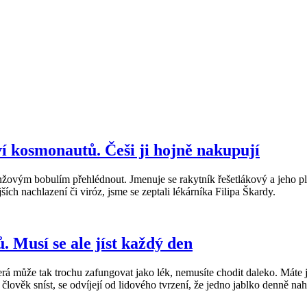
í kosmonautů. Češi ji hojně nakupují
oranžovým bobulím přehlédnout. Jmenuje se rakytník řešetlákový a jeho 
ích nachlazení či viróz, jsme se zeptali lékárníka Filipa Škardy.
. Musí se ale jíst každý den
která může tak trochu zafungovat jako lék, nemusíte chodit daleko. Máte
 člověk sníst, se odvíjejí od lidového tvrzení, že jedno jablko denně nahr