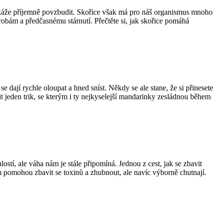
 dokáže příjemně povzbudit. Skořice však má pro náš organismus mnoho
robám a předčasnému stárnutí. Přečtěte si, jak skořice pomáhá
 dají rychle oloupat a hned sníst. Někdy se ale stane, že si přinesete
it jeden trik, se kterým i ty nejkyselejší mandarinky zesládnou během
stí, ale váha nám je stále připomíná. Jednou z cest, jak se zbavit
m pomohou zbavit se toxinů a zhubnout, ale navíc výborně chutnají.