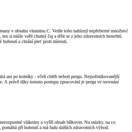
rdmany v obsahu vitaminu C. Vedle toho nabízejí nepřeberné množství
ten si může vařit chutný čaj a těšit se z jeho zdravotních benefitů.
hubnutí a chrání pleť proti stárnutí.
há ani po kotníky - včelí chléb neboli pergu. Nejsofistikovanější
ace. A právě díky tomuto postupu zpracování je perga ve srovnání
nerozpustné vlákniny a vyšší obsah bílkovin. Na otázky, na co
, pomáhá při hubnutí a má řadu dalších zdravotních výhod.