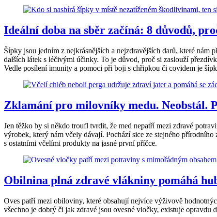
Ideální doba na sběr začíná: 8 důvodů, proč
Šípky jsou jedním z nejkrásnějších a nejzdravějších darů, které nám
dalších látek s léčivými účinky. To je důvod, proč si zaslouží přezdívk
Vedle posílení imunity a pomoci při boji s chřipkou či covidem je šíp
Zklamání pro milovníky medu. Neobstál. Př
Jen těžko by si někdo troufl tvrdit, že med nepatří mezi zdravé potrav
výrobek, který nám včely dávají. Pochází sice ze stejného přírodního
s ostatními včelími produkty na jasné první příčce.
Obilnina plná zdravé vlákniny pomáhá hubn
Oves patří mezi obiloviny, které obsahují nejvíce výživově hodnotnýc
všechno je dobrý či jak zdravé jsou ovesné vločky, existuje opravdu