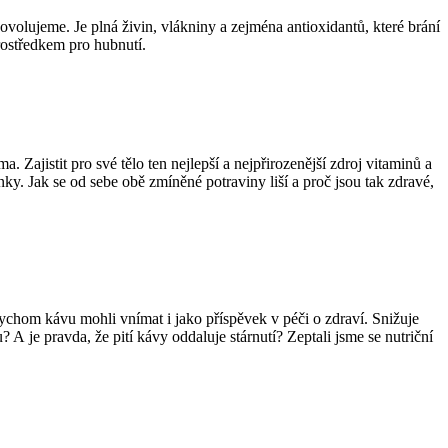
dovolujeme. Je plná živin, vlákniny a zejména antioxidantů, které brání
ostředkem pro hubnutí.
 Zajistit pro své tělo ten nejlepší a nejpřirozenější zdroj vitaminů a
nky. Jak se od sebe obě zmíněné potraviny liší a proč jsou tak zdravé,
ychom kávu mohli vnímat i jako příspěvek v péči o zdraví. Snižuje
A je pravda, že pití kávy oddaluje stárnutí? Zeptali jsme se nutriční