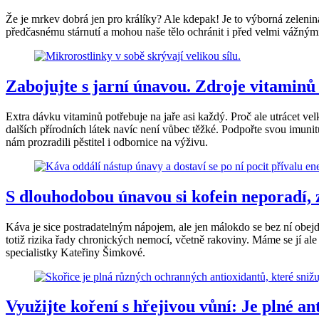
Že je mrkev dobrá jen pro králíky? Ale kdepak! Je to výborná zelenina,
předčasnému stárnutí a mohou naše tělo ochránit i před velmi vážn
Zabojujte s jarní únavou. Zdroje vitaminů
Extra dávku vitaminů potřebuje na jaře asi každý. Proč ale utrácet velk
dalších přírodních látek navíc není vůbec těžké. Podpořte svou imunitu
nám prozradili pěstitel i odbornice na výživu.
S dlouhodobou únavou si kofein neporadí, 
Káva je sice postradatelným nápojem, ale jen málokdo se bez ní obej
totiž rizika řady chronických nemocí, včetně rakoviny. Máme se jí ale
specialistky Kateřiny Šimkové.
Využijte koření s hřejivou vůní: Je plné a