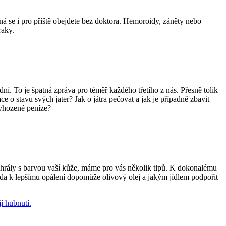
á se i pro příště obejdete bez doktora. Hemoroidy, záněty nebo
raky.
ní. To je špatná zpráva pro téměř každého třetího z nás. Přesně tolik
ace o stavu svých jater? Jak o játra pečovat a jak je případně zbavit
vyhozené peníze?
pohrály s barvou vaší kůže, máme pro vás několik tipů. K dokonalému
, zda k lepšímu opálení dopomůže olivový olej a jakým jídlem podpořit