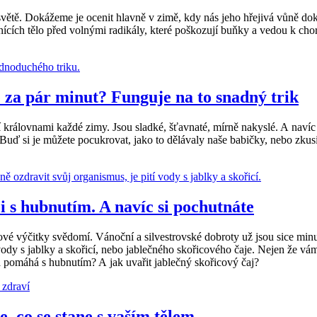
na světě. Dokážeme je ocenit hlavně v zimě, kdy nás jeho hřejivá vůně
ících tělo před volnými radikály, které poškozují buňky a vedou k cho
 za pár minut? Funguje na to snadný trik
královnami každé zimy. Jsou sladké, šťavnaté, mírně nakyslé. A navíc se
. Buď si je můžete pocukrovat, jako to dělávaly naše babičky, nebo zkus
 s hubnutím. A navíc si pochutnáte
vé výčitky svědomí. Vánoční a silvestrovské dobroty už jsou sice minulo
vody s jablky a skořicí, nebo jablečného skořicového čaje. Nejen že vá
a pomáhá s hubnutím? A jak uvařit jablečný skořicový čaj?
, co se stane s vaším tělem