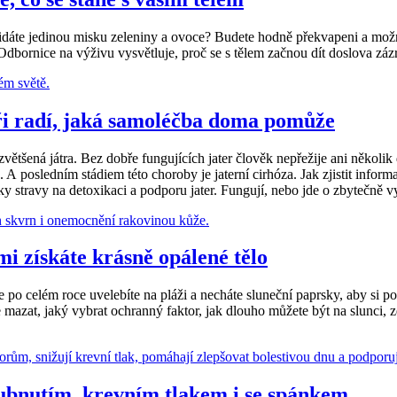
řidáte jedinou misku zeleniny a ovoce? Budete hodně překvapeni a možn
dbornice na výživu vysvětluje, proč se s tělem začnou dít doslova záz
ři radí, jaká samoléčba doma pomůže
tšená játra. Bez dobře fungujících jater člověk nepřežije ani několik d
. A posledním stádiem této choroby je jaterní cirhóza. Jak zjistit inform
ky stravy na detoxikaci a podporu jater. Fungují, nebo jde o zbytečně 
i získáte krásně opálené tělo
 po celém roce uvelebíte na pláži a necháte sluneční paprsky, aby si 
 se mazat, jaký vybrat ochranný faktor, jak dlouho můžete být na slunci
ubnutím, krevním tlakem i se spánkem