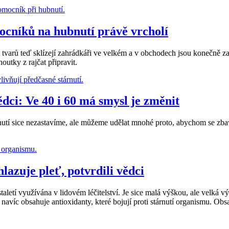
ocníků na hubnutí právě vrcholí
i tvarů teď sklízejí zahrádkáři ve velkém a v obchodech jsou konečně za
outky z rajčat připravit.
dci: Ve 40 i 60 má smysl je změnit
stárnutí sice nezastavíme, ale můžeme udělat mnohé proto, abychom se zb
azuje pleť, potvrdili vědci
letí využívána v lidovém léčitelství. Je sice malá výškou, ale velká výko
 navíc obsahuje antioxidanty, které bojují proti stárnutí organismu. Obsa