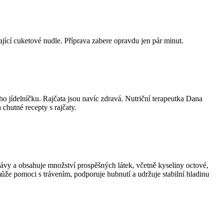
jící cuketové nudle. Příprava zabere opravdu jen pár minut.
ého jídelníčku. Rajčata jsou navíc zdravá. Nutriční terapeutka Dana
chutné recepty s rajčaty.
šťávy a obsahuje množství prospěšných látek, včetně kyseliny octové,
může pomoci s trávením, podporuje hubnutí a udržuje stabilní hladinu