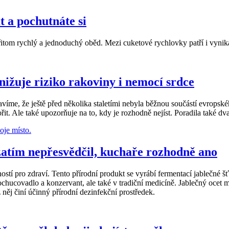
t a pochutnáte si
itom rychlý a jednoduchý oběd. Mezi cuketové rychlovky patří i vynika
nižuje riziko rakoviny i nemocí srdce
tavíme, že ještě před několika staletími nebyla běžnou součástí evropsk
t. Ale také upozorňuje na to, kdy je rozhodně nejíst. Poradila také dva 
zatím nepřesvědčil, kuchaře rozhodně ano
ností pro zdraví. Tento přírodní produkt se vyrábí fermentací jablečné 
ochucovadlo a konzervant, ale také v tradiční medicíně. Jablečný ocet 
 něj činí účinný přírodní dezinfekční prostředek.