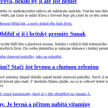
řeva, někdo by ji ale jíst neměl
podoba ve sladkokyselém nálevu ale málokoho nadchla. Vraťme tuto lidov
 vědět, jak často se může šťáva z červené řepy pít a kdo by se této zel
líbil si ji i britský premiér Sunak
ychle blíží léto a plavková sezona. Jedním z velkých hitů hubnoucího
skvělých živin. Do svého jídelníčku je zařazuje dokonce i britský prem
í? Stačí jíst levnou a chutnou zeleninu
 zeleniny údajně dokáže zajistit hezké zbarvení pokožky. Navíc ji má
slýchávali jako malí. V dnešním článku zjistíte, na co je celkově dobré m
ví.
. Je levná a přitom nabitá vitaminy