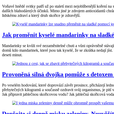
Voňavé hnědé svitky patří už po staletí mezi nejoblíbenější koření 
dalších blahodárných účinků. Mimo jiné je zdrojem antioxidantů chrán
lidskému zdraví a který druh skořice je zdravější.
Jak proměnit kyselé mandarinky na sladké
Mandarinky se kvůli své nezaměnitelné chuti a vůni oprávněně stávají 
domů kilo mandarinek, které jsou tak kyselé, že se zkrátka nedají jíst
deseti minut.
Provoněná silná dvojka pomůže s detoxem i
Po veselém hodování, které doprovází závěr prosince, přicházejí ledno
přebytečných kilogramů a současně ozdravit svůj organismus, je pití 
Jak připravit jablečnou skořicovou vodu? Jak jablečná skořicová vod
Dopřejte si denně misku zeleniny. Neuvěříte