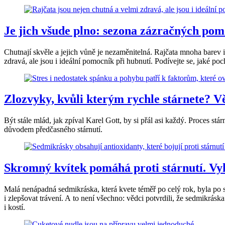
Je jich všude plno: sezona zázračných pom
Chutnají skvěle a jejich vůně je nezaměnitelná. Rajčata mnoha barev 
zdravá, ale jsou i ideální pomocník při hubnutí. Podívejte se, jaké poch
Zlozvyky, kvůli kterým rychle stárnete? Vě
Být stále mlád, jak zpíval Karel Gott, by si přál asi každý. Proces 
důvodem předčasného stárnutí.
Skromný kvítek pomáhá proti stárnutí. Vyhl
Malá nenápadná sedmikráska, která kvete téměř po celý rok, byla po sta
i zlepšovat trávení. A to není všechno: vědci potvrdili, že sedmikráska
i kostí.