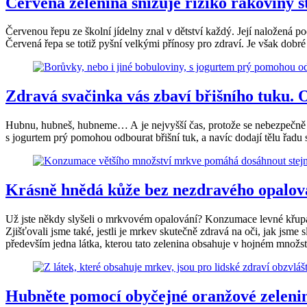
Červená zelenina snižuje riziko rakoviny st
Červenou řepu ze školní jídelny znal v dětství každý. Její naložená 
Červená řepa se totiž pyšní velkými přínosy pro zdraví. Je však dobré
Zdravá svačinka vás zbaví břišního tuku. Ob
Hubnu, hubneš, hubneme… A je nejvyšší čas, protože se nebezpečně r
s jogurtem prý pomohou odbourat břišní tuk, a navíc dodají tělu řadu 
Krásně hnědá kůže bez nezdravého opalován
Už jste někdy slyšeli o mrkvovém opalování? Konzumace levné křupavé
Zjišťovali jsme také, jestli je mrkev skutečně zdravá na oči, jak jsme 
především jedna látka, kterou tato zelenina obsahuje v hojném množst
Hubněte pomocí obyčejné oranžové zeleniny