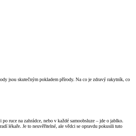
plody jsou skutečným pokladem přírody. Na co je zdravý rakytník, co
 ji po ruce na zahrádce, nebo v každé samoobsluze – jde o jablko.
adí lékaře. Je to neuvěřitelné, ale vědci se opravdu pokusili tuto