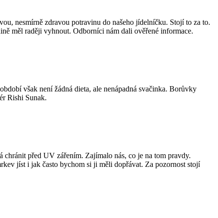
ou, nesmírně zdravou potravinu do našeho jídelníčku. Stojí to za to.
enině měl raději vyhnout. Odborníci nám dali ověřené informace.
 období však není žádná dieta, ale nenápadná svačinka. Borůvky
iér Rishi Sunak.
 chránit před UV zářením. Zajímalo nás, co je na tom pravdy.
rkev jíst i jak často bychom si ji měli dopřávat. Za pozornost stojí