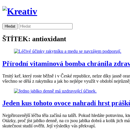
ŠTÍTEK: antioxidant
Přírodní vitaminová bomba chránila zdrav
Trnitý keř, který roste běžně i v České republice, nelze díky jasně 
všechno se dělá z rakytníku a jak ho nejlépe využít v období nejrůznějš
Jeden kus tohoto ovoce nahradí hrst prášků
Nejpřirozenější léčba těla začíná na talíři. Pokud hledáte potravinu, 
Otázky, proč jíst jablko denně, na co jsou jablka dobrá a kolik jich má
skutečnost studií ověřit. Její výsledky vás překvapí.