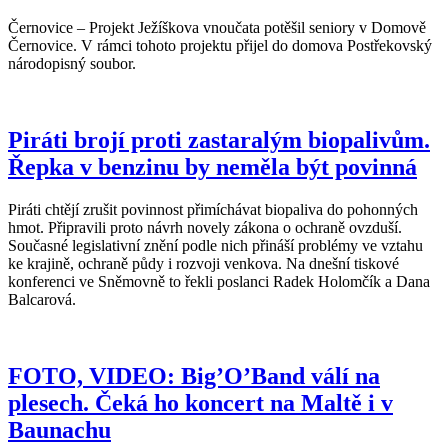
Černovice – Projekt Ježíškova vnoučata potěšil seniory v Domově
Černovice. V rámci tohoto projektu přijel do domova Postřekovský
národopisný soubor.
Piráti brojí proti zastaralým biopalivům.
Řepka v benzinu by neměla být povinná
Piráti chtějí zrušit povinnost přimíchávat biopaliva do pohonných
hmot. Připravili proto návrh novely zákona o ochraně ovzduší.
Současné legislativní znění podle nich přináší problémy ve vztahu
ke krajině, ochraně půdy i rozvoji venkova. Na dnešní tiskové
konferenci ve Sněmovně to řekli poslanci Radek Holomčík a Dana
Balcarová.
FOTO, VIDEO: Big’O’Band válí na
plesech. Čeká ho koncert na Maltě i v
Baunachu