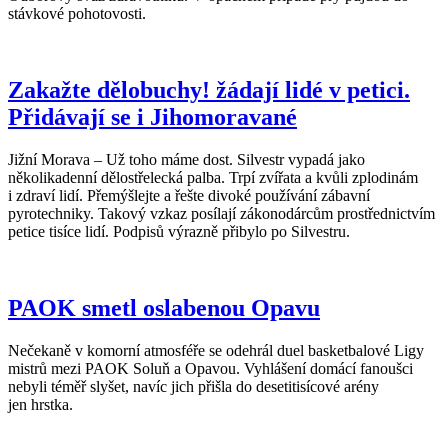
stávkové pohotovosti.
Zakažte dělobuchy! žádají lidé v petici.
Přidávají se i Jihomoravané
Jižní Morava – Už toho máme dost. Silvestr vypadá jako
několikadenní dělostřelecká palba. Trpí zvířata a kvůli zplodinám
i zdraví lidí. Přemýšlejte a řešte divoké používání zábavní
pyrotechniky. Takový vzkaz posílají zákonodárcům prostřednictvím
petice tisíce lidí. Podpisů výrazně přibylo po Silvestru.
PAOK smetl oslabenou Opavu
Nečekaně v komorní atmosféře se odehrál duel basketbalové Ligy
mistrů mezi PAOK Soluň a Opavou. Vyhlášení domácí fanoušci
nebyli téměř slyšet, navíc jich přišla do desetitisícové arény
jen hrstka.