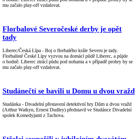
mu začalo play-off vzdalovat.
Florbalové Severočeské derby je opět
tady
Liberec/Česká Lípa - Boj o florbalého krále Severu je tady.
Florbalisté České Lípy vyzvou na domácí půdě Liberec, a půjde
o hodně. Liberec ztrácí půdu pod nohama a v případě prohry by se
mu začalo play-off vzdalovat.
Studánečtí se bavili u Domu u dvou vražd
Studánka - Divadelní přestavení detektivní hry Dům u dvou vražd
(Arthur Watkyn, Ernest Dudley) představil ve Studánce Divadelní
spolek Komedyjanti z Tachova.
Střelci soupeřili v jubilejním dvacátém