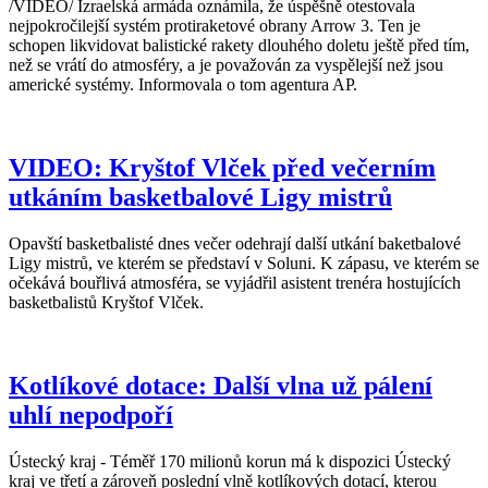
/VIDEO/ Izraelská armáda oznámila, že úspěšně otestovala
nejpokročilejší systém protiraketové obrany Arrow 3. Ten je
schopen likvidovat balistické rakety dlouhého doletu ještě před tím,
než se vrátí do atmosféry, a je považován za vyspělejší než jsou
americké systémy. Informovala o tom agentura AP.
VIDEO: Kryštof Vlček před večerním
utkáním basketbalové Ligy mistrů
Opavští basketbalisté dnes večer odehrají další utkání baketbalové
Ligy mistrů, ve kterém se představí v Soluni. K zápasu, ve kterém se
očekává bouřlivá atmosféra, se vyjádřil asistent trenéra hostujících
basketbalistů Kryštof Vlček.
Kotlíkové dotace: Další vlna už pálení
uhlí nepodpoří
Ústecký kraj - Téměř 170 milionů korun má k dispozici Ústecký
kraj ve třetí a zároveň poslední vlně kotlíkových dotací, kterou