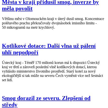
Města v kraji přidusil smog, inverze by
měla povolit
Většinu měst v Olomouckém kraji v úterý dusil smog. Koncentrace
polétavého prachu překračovaly dvojnásobek imisního limitu -
50 mikrogramů na metr krychlový.
Kotlíkové dotace: Další vlna už pálení
uhlí nepodpoří
Ústecký kraj - Téměř 170 milionů korun má k dispozici Ústecký
kraj ve třetí a zároveň poslední vlně kotlíkových dotací, kterou
vyhlásilo ministerstvo životního prostředí. Starý kotel za nový
ekologičtější si tak může na severu Čech vyměnit více než šestnáct
set lidí.
Smog dorazil ze severu. Zlepšení od
středy