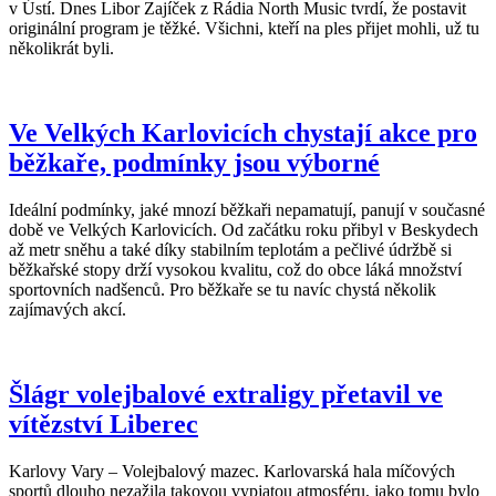
v Ústí. Dnes Libor Zajíček z Rádia North Music tvrdí, že postavit
originální program je těžké. Všichni, kteří na ples přijet mohli, už tu
několikrát byli.
Ve Velkých Karlovicích chystají akce pro
běžkaře, podmínky jsou výborné
Ideální podmínky, jaké mnozí běžkaři nepamatují, panují v současné
době ve Velkých Karlovicích. Od začátku roku přibyl v Beskydech
až metr sněhu a také díky stabilním teplotám a pečlivé údržbě si
běžkařské stopy drží vysokou kvalitu, což do obce láká množství
sportovních nadšenců. Pro běžkaře se tu navíc chystá několik
zajímavých akcí.
Šlágr volejbalové extraligy přetavil ve
vítězství Liberec
Karlovy Vary – Volejbalový mazec. Karlovarská hala míčových
sportů dlouho nezažila takovou vypjatou atmosféru, jako tomu bylo