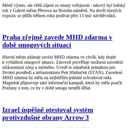
Méně výstav, ale větší zájem ze strany veřejnosti - takový byl loňský
rok v Galerii města Přerova na Horním náměstí. Na devět různých
expozic se přišlo během roku podívat přes 13 tisíc návštěvníků.
Praha zřejmě zavede MHD zdarma v
době smogových situací
Hlavní město plánuje zavést MHD zdarma ve chvíli, kdy dojde
k vyhlášení smogové situace. Zároveň prověřuje možnost zavedení
nízkoemisní zóny a mýtného. Uvedl to náměstek primátora pro
životní prostředí a infrastrukturu Petr Hlubuček (STAN). Zavedení
MHD zdarma by měla na nejbližším jednání schvalovat rada.
Magistrát připravuje také informační kampaň, která by měla poučit
Pražany o tom, co by v době smogu neměli dělat.
Izrael úspěšně otestoval systém
protivzdušné obrany Arrow 3