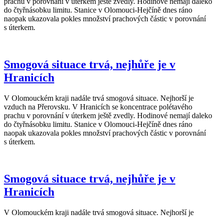
prachu v porovnání v úterkem ještě zvedly. Hodinové nemají daleko
do čtyřnásobku limitu. Stanice v Olomouci-Hejčíně dnes ráno
naopak ukazovala pokles množství prachových částic v porovnání
s úterkem.
Smogová situace trvá, nejhůře je v
Hranicích
V Olomouckém kraji nadále trvá smogová situace. Nejhorší je
vzduch na Přerovsku. V Hranicích se koncentrace polétavého
prachu v porovnání v úterkem ještě zvedly. Hodinové nemají daleko
do čtyřnásobku limitu. Stanice v Olomouci-Hejčíně dnes ráno
naopak ukazovala pokles množství prachových částic v porovnání
s úterkem.
Smogová situace trvá, nejhůře je v
Hranicích
V Olomouckém kraji nadále trvá smogová situace. Nejhorší je