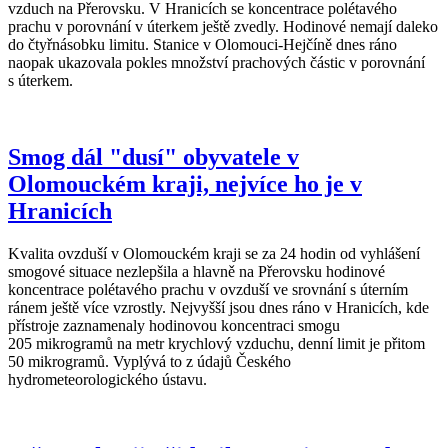
vzduch na Přerovsku. V Hranicích se koncentrace polétavého
prachu v porovnání v úterkem ještě zvedly. Hodinové nemají daleko
do čtyřnásobku limitu. Stanice v Olomouci-Hejčíně dnes ráno
naopak ukazovala pokles množství prachových částic v porovnání
s úterkem.
Smog dál "dusí" obyvatele v
Olomouckém kraji, nejvíce ho je v
Hranicích
Kvalita ovzduší v Olomouckém kraji se za 24 hodin od vyhlášení
smogové situace nezlepšila a hlavně na Přerovsku hodinové
koncentrace polétavého prachu v ovzduší ve srovnání s úterním
ránem ještě více vzrostly. Nejvyšší jsou dnes ráno v Hranicích, kde
přístroje zaznamenaly hodinovou koncentraci smogu
205 mikrogramů na metr krychlový vzduchu, denní limit je přitom
50 mikrogramů. Vyplývá to z údajů Českého
hydrometeorologického ústavu.