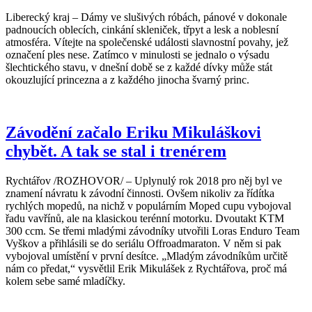
Liberecký kraj – Dámy ve slušivých róbách, pánové v dokonale
padnoucích oblecích, cinkání skleniček, třpyt a lesk a noblesní
atmosféra. Vítejte na společenské události slavnostní povahy, jež
označení ples nese. Zatímco v minulosti se jednalo o výsadu
šlechtického stavu, v dnešní době se z každé dívky může stát
okouzlující princezna a z každého jinocha švarný princ.
Závodění začalo Eriku Mikuláškovi
chybět. A tak se stal i trenérem
Rychtářov /ROZHOVOR/ – Uplynulý rok 2018 pro něj byl ve
znamení návratu k závodní činnosti. Ovšem nikoliv za řídítka
rychlých mopedů, na nichž v populárním Moped cupu vybojoval
řadu vavřínů, ale na klasickou terénní motorku. Dvoutakt KTM
300 ccm. Se třemi mladými závodníky utvořili Loras Enduro Team
Vyškov a přihlásili se do seriálu Offroadmaraton. V něm si pak
vybojoval umístění v první desítce. „Mladým závodníkům určitě
nám co předat,“ vysvětlil Erik Mikulášek z Rychtářova, proč má
kolem sebe samé mladíčky.