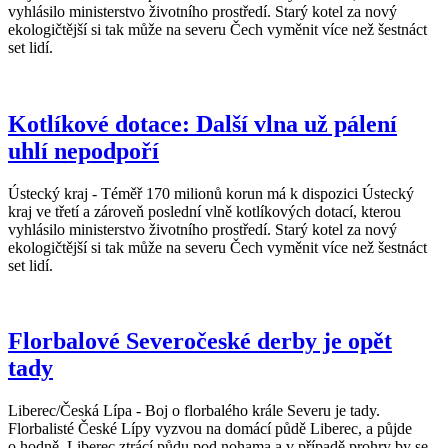
vyhlásilo ministerstvo životního prostředí. Starý kotel za nový
ekologičtější si tak může na severu Čech vyměnit více než šestnáct
set lidí.
Kotlíkové dotace: Další vlna už pálení
uhlí nepodpoří
Ústecký kraj - Téměř 170 milionů korun má k dispozici Ústecký
kraj ve třetí a zároveň poslední vlně kotlíkových dotací, kterou
vyhlásilo ministerstvo životního prostředí. Starý kotel za nový
ekologičtější si tak může na severu Čech vyměnit více než šestnáct
set lidí.
Florbalové Severočeské derby je opět
tady
Liberec/Česká Lípa - Boj o florbalého krále Severu je tady.
Florbalisté České Lípy vyzvou na domácí půdě Liberec, a půjde
o hodně. Liberec ztrácí půdu pod nohama a v případě prohry by se