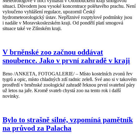
Meteorologové v noci vyhlásili v Olomouckém kraji smogovou
situaci. Důvodem jsou vysoké koncentrace polétavého prachu. Není
vyloučeno vyhlášení regulace, upozornil Český
hydrometeorologický ústav. Nepříznivé rozptylové podmínky jsou
i nadále v Moravskoslezském kraji. Od pondělí platí smogová
situace také ve Zlínském kraji.
V brněnské zoo začnou oddávat
snoubence. Jako v první zahradě v kraji
Brno /ANKETA, FOTOGALERIE/ – Místo kostelních zvonů řev
tygrů a opic, místo chladných zdí radnic zeleň. Své ano si v takovém
prostředí v brněnské zoologické zahradě řeknou první svatební páry
už letos na jaře. Kromě svateb chystá zoo na tento rok i další
novinky.
Bylo to strašně silné, vzpomíná pamětník
na průvod za Palacha