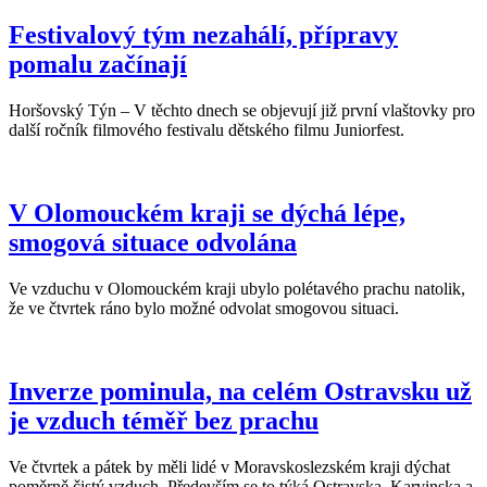
Festivalový tým nezahálí, přípravy
pomalu začínají
Horšovský Týn – V těchto dnech se objevují již první vlaštovky pro
další ročník filmového festivalu dětského filmu Juniorfest.
V Olomouckém kraji se dýchá lépe,
smogová situace odvolána
Ve vzduchu v Olomouckém kraji ubylo polétavého prachu natolik,
že ve čtvrtek ráno bylo možné odvolat smogovou situaci.
Inverze pominula, na celém Ostravsku už
je vzduch téměř bez prachu
Ve čtvrtek a pátek by měli lidé v Moravskoslezském kraji dýchat
poměrně čistý vzduch. Především se to týká Ostravska, Karvinska a