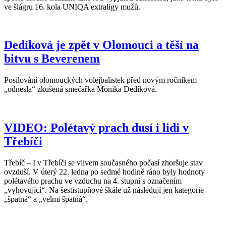
ve šlágru 16. kola UNIQA extraligy mužů.
Dedíková je zpět v Olomouci a těší na
bitvu s Beverenem
Posilování olomouckých volejbalistek před novým ročníkem
„odnesla“ zkušená smečařka Monika Dedíková.
VIDEO: Polétavý prach dusí i lidi v
Třebíči
Třebíč – I v Třebíči se vlivem současného počasí zhoršuje stav
ovzduší. V úterý 22. ledna po sedmé hodině ráno byly hodnoty
polétavého prachu ve vzduchu na 4. stupni s označením
„vyhovující“. Na šestistupňové škále už následují jen kategorie
„špatná“ a „velmi špatná“.