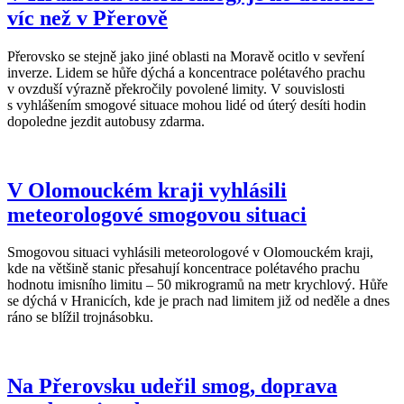
víc než v Přerově
Přerovsko se stejně jako jiné oblasti na Moravě ocitlo v sevření
inverze. Lidem se hůře dýchá a koncentrace polétavého prachu
v ovzduší výrazně překročily povolené limity. V souvislosti
s vyhlášením smogové situace mohou lidé od úterý desíti hodin
dopoledne jezdit autobusy zdarma.
V Olomouckém kraji vyhlásili
meteorologové smogovou situaci
Smogovou situaci vyhlásili meteorologové v Olomouckém kraji,
kde na většině stanic přesahují koncentrace polétavého prachu
hodnotu imisního limitu – 50 mikrogramů na metr krychlový. Hůře
se dýchá v Hranicích, kde je prach nad limitem již od neděle a dnes
ráno se blížil trojnásobku.
Na Přerovsku udeřil smog, doprava