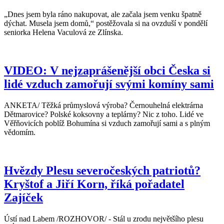
„Dnes jsem byla ráno nakupovat, ale začala jsem venku špatně
dýchat. Musela jsem domů,“ postěžovala si na ovzduší v pondělí
seniorka Helena Vaculová ze Zlínska.
VIDEO: V nejzaprášenější obci Česka si
lidé vzduch zamořují svými komíny sami
ANKETA/ Těžká průmyslová výroba? Černouhelná elektrárna
Dětmarovice? Polské koksovny a teplárny? Nic z toho. Lidé ve
Věřňovicích poblíž Bohumína si vzduch zamořují sami a s plným
vědomím.
Hvězdy Plesu severočeských patriotů?
Kryštof a Jiří Korn, říká pořadatel
Zajíček
Ústí nad Labem /ROZHOVOR/ - Stál u zrodu největšího plesu