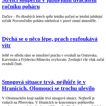
ročníku poháru
Dačice – Po dlouhých letech spíše letního počasí se letošní jubilejní
ročník Novoročního poháru odehrával v pravé zimní atmosféře.
Dýchá se o něco lépe, prach rozfoukává
vítr
Ještě ve středu ráno se množství prachu v ovzduší na Ostravsku,
Karvinsku a Frýdecko-Místecku zvyšovalo. Zesilující vítr však začal
ovzduší čistit.
Smogová situace trvá, nejhůře je v
Hranicích. Olomouci se trochu ulevilo
V Olomouckém kraji nadále trvá smogová situace. Nejhorší je
vzduch na Přerovsku. V Hranicích se koncentrace polétavého