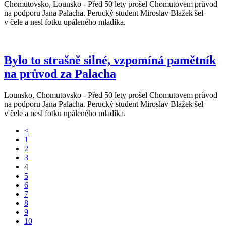
Chomutovsko, Lounsko - Před 50 lety prošel Chomutovem průvod
na podporu Jana Palacha. Perucký student Miroslav Blažek šel
v čele a nesl fotku upáleného mladíka.
Bylo to strašně silné, vzpomíná pamětník
na průvod za Palacha
Lounsko, Chomutovsko - Před 50 lety prošel Chomutovem průvod
na podporu Jana Palacha. Perucký student Miroslav Blažek šel
v čele a nesl fotku upáleného mladíka.
<
1
2
3
4
5
6
7
8
9
10