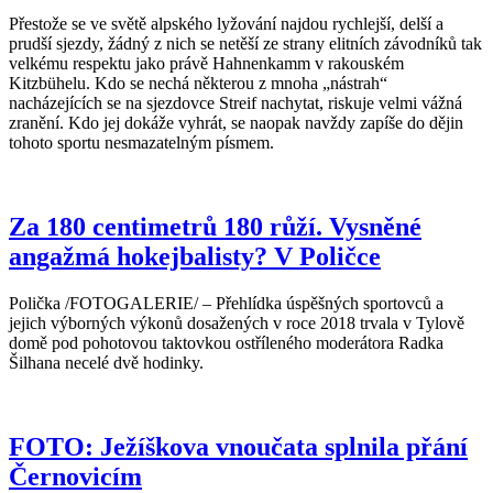
Přestože se ve světě alpského lyžování najdou rychlejší, delší a
prudší sjezdy, žádný z nich se netěší ze strany elitních závodníků tak
velkému respektu jako právě Hahnenkamm v rakouském
Kitzbühelu. Kdo se nechá některou z mnoha „nástrah“
nacházejících se na sjezdovce Streif nachytat, riskuje velmi vážná
zranění. Kdo jej dokáže vyhrát, se naopak navždy zapíše do dějin
tohoto sportu nesmazatelným písmem.
Za 180 centimetrů 180 růží. Vysněné
angažmá hokejbalisty? V Poličce
Polička /FOTOGALERIE/ – Přehlídka úspěšných sportovců a
jejich výborných výkonů dosažených v roce 2018 trvala v Tylově
domě pod pohotovou taktovkou ostříleného moderátora Radka
Šilhana necelé dvě hodinky.
FOTO: Ježíškova vnoučata splnila přání
Černovicím