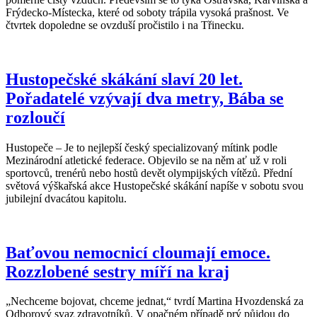
Frýdecko-Místecka, které od soboty trápila vysoká prašnost. Ve
čtvrtek dopoledne se ovzduší pročistilo i na Třinecku.
Hustopečské skákání slaví 20 let.
Pořadatelé vzývají dva metry, Bába se
rozloučí
Hustopeče – Je to nejlepší český specializovaný mítink podle
Mezinárodní atletické federace. Objevilo se na něm ať už v roli
sportovců, trenérů nebo hostů devět olympijských vítězů. Přední
světová výškařská akce Hustopečské skákání napíše v sobotu svou
jubilejní dvacátou kapitolu.
Baťovou nemocnicí cloumají emoce.
Rozzlobené sestry míří na kraj
„Nechceme bojovat, chceme jednat,“ tvrdí Martina Hvozdenská za
Odborový svaz zdravotníků. V opačném případě prý půjdou do