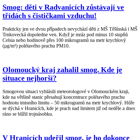
Smog: děti v Radvanicích zůstávají ve
třídách s čističkami vzduchu!
Prakticky jen ve dvou případech nevychází děti z MŠ Těšínská i MŠ
Trnkovecká dopoledne ven. Když je mráz pod minus 10 stupňů
Celsia nebo hodinově přes 100 mikrogramů na metr krychlový
(µg/m³) polétavého prachu PM10.
Olomoucký kraj zahalil smog. Kde je
situace nejhorší?
Smogovou situaci vyhlásili meteorologové v Olomouckém kraji,
kde na většině stanic přesahují koncentrace polétavého prachu
hodnotu imisního limitu – 50 mikrogramů na metr krychlový. Hůře
se dýchá v Hranicích, kde je prach nad limitem již od neděle a dnes
ráno se blížil trojnásobku.
V Hranicích udeřil smog, je ho dokonce