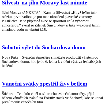
Silvestr na jihu Moravy last minute
Jižní Morava /ANKETA/ – Kam na Silvestra? „Když řeším tuto
otázku, první volbou je pro mne ukončení plavecké v sezony
v Lužicích. Je to příjemná akce se spoustou lidí a výbornou
atmosférou,“ svěřil se Zdeněk Šmýd, který si také vyzkoušel tamní
chladnou vodu na vlastní kůži.
Sobotní výlet do Suchardova domu
Nová Paka – Sváteční atmosféru si můžete prodloužit výletem do
Suchardova domu, kde je do 6. ledna k vidění výstava řezbářských
betlémů.
Vánoční svátky zpestřil živý betlém
Štichov – Ten, kdo chtěl nasát trochu sváteční atmosféry, přijel
během vánočních svátků na Foistův statek ve Štichově, kde se konal
první ročník vánočních trhů.