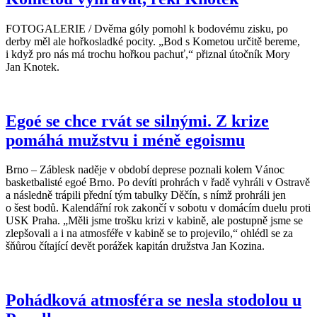
FOTOGALERIE / Dvěma góly pomohl k bodovému zisku, po
derby měl ale hořkosladké pocity. „Bod s Kometou určitě bereme,
i když pro nás má trochu hořkou pachuť,“ přiznal útočník Mory
Jan Knotek.
Egoé se chce rvát se silnými. Z krize
pomáhá mužstvu i méně egoismu
Brno – Záblesk naděje v období deprese poznali kolem Vánoc
basketbalisté egoé Brno. Po devíti prohrách v řadě vyhráli v Ostravě
a následně trápili přední tým tabulky Děčín, s nímž prohráli jen
o šest bodů. Kalendářní rok zakončí v sobotu v domácím duelu proti
USK Praha. „Měli jsme trošku krizi v kabině, ale postupně jsme se
zlepšovali a i na atmosféře v kabině se to projevilo,“ ohlédl se za
šňůrou čítající devět porážek kapitán družstva Jan Kozina.
Pohádková atmosféra se nesla stodolou u