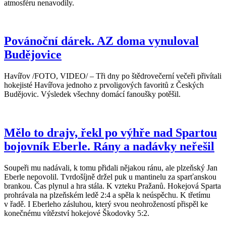
atmosféru nenavodily.
Povánoční dárek. AZ doma vynuloval
Budějovice
Havířov /FOTO, VIDEO/ – Tři dny po štědrovečerní večeři přivítali
hokejisté Havířova jednoho z prvoligových favoritů z Českých
Budějovic. Výsledek všechny domácí fanoušky potěšil.
Mělo to drajv, řekl po výhře nad Spartou
bojovník Eberle. Rány a nadávky neřešil
Soupeři mu nadávali, k tomu přidali nějakou ránu, ale plzeňský Jan
Eberle nepovolil. Tvrdošíjně držel puk u mantinelu za sparťanskou
brankou. Čas plynul a hra stála. K vzteku Pražanů. Hokejová Sparta
prohrávala na plzeňském ledě 2:4 a spěla k neúspěchu. K třetímu
v řadě. I Eberleho zásluhou, který svou neohrožeností přispěl ke
konečnému vítězství hokejové Škodovky 5:2.