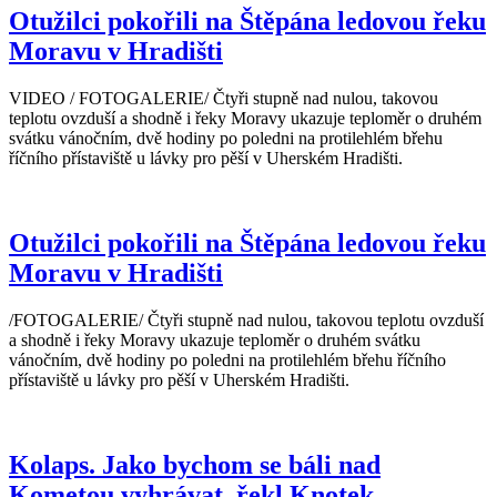
Otužilci pokořili na Štěpána ledovou řeku
Moravu v Hradišti
VIDEO / FOTOGALERIE/ Čtyři stupně nad nulou, takovou
teplotu ovzduší a shodně i řeky Moravy ukazuje teploměr o druhém
svátku vánočním, dvě hodiny po poledni na protilehlém břehu
říčního přístaviště u lávky pro pěší v Uherském Hradišti.
Otužilci pokořili na Štěpána ledovou řeku
Moravu v Hradišti
/FOTOGALERIE/ Čtyři stupně nad nulou, takovou teplotu ovzduší
a shodně i řeky Moravy ukazuje teploměr o druhém svátku
vánočním, dvě hodiny po poledni na protilehlém břehu říčního
přístaviště u lávky pro pěší v Uherském Hradišti.
Kolaps. Jako bychom se báli nad
Kometou vyhrávat, řekl Knotek