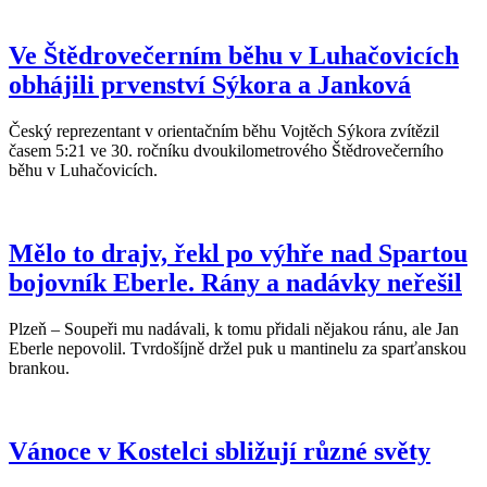
Ve Štědrovečerním běhu v Luhačovicích
obhájili prvenství Sýkora a Janková
Český reprezentant v orientačním běhu Vojtěch Sýkora zvítězil
časem 5:21 ve 30. ročníku dvoukilometrového Štědrovečerního
běhu v Luhačovicích.
Mělo to drajv, řekl po výhře nad Spartou
bojovník Eberle. Rány a nadávky neřešil
Plzeň – Soupeři mu nadávali, k tomu přidali nějakou ránu, ale Jan
Eberle nepovolil. Tvrdošíjně držel puk u mantinelu za sparťanskou
brankou.
Vánoce v Kostelci sbližují různé světy