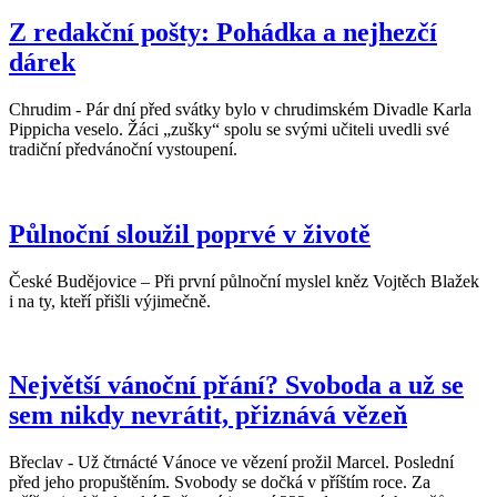
Z redakční pošty: Pohádka a nejhezčí
dárek
Chrudim - Pár dní před svátky bylo v chrudimském Divadle Karla
Pippicha veselo. Žáci „zušky“ spolu se svými učiteli uvedli své
tradiční předvánoční vystoupení.
Půlnoční sloužil poprvé v životě
České Budějovice – Při první půlnoční myslel kněz Vojtěch Blažek
i na ty, kteří přišli výjimečně.
Největší vánoční přání? Svoboda a už se
sem nikdy nevrátit, přiznává vězeň
Břeclav - Už čtrnácté Vánoce ve vězení prožil Marcel. Poslední
před jeho propuštěním. Svobody se dočká v příštím roce. Za