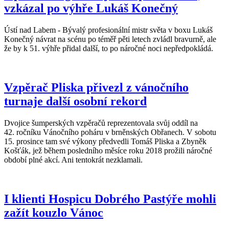
vzkázal po výhře Lukáš Konečný
Ústí nad Labem - Bývalý profesionální mistr světa v boxu Lukáš
Konečný návrat na scénu po téměř pěti letech zvládl bravurně, ale
že by k 51. výhře přidal další, to po náročné noci nepředpokládá.
Vzpěrač Pliska přivezl z vánočního
turnaje další osobní rekord
Dvojice šumperských vzpěračů reprezentovala svůj oddíl na
42. ročníku Vánočního poháru v brněnských Obřanech. V sobotu
15. prosince tam své výkony předvedli Tomáš Pliska a Zbyněk
Košťák, jež během posledního měsíce roku 2018 prožili náročné
období plné akcí. Ani tentokrát nezklamali.
I klienti Hospicu Dobrého Pastýře mohli
zažít kouzlo Vánoc