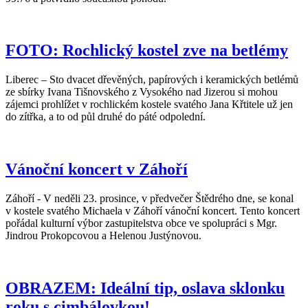
FOTO: Rochlický kostel zve na betlémy
Liberec – Sto dvacet dřevěných, papírových i keramických betlémů
ze sbírky Ivana Tišnovského z Vysokého nad Jizerou si mohou
zájemci prohlížet v rochlickém kostele svatého Jana Křtitele už jen
do zítřka, a to od půl druhé do páté odpolední.
Vánoční koncert v Záhoří
Záhoří - V neděli 23. prosince, v předvečer Štědrého dne, se konal
v kostele svatého Michaela v Záhoří vánoční koncert. Tento koncert
pořádal kulturní výbor zastupitelstva obce ve spolupráci s Mgr.
Jindrou Prokopcovou a Helenou Justýnovou.
OBRAZEM: Ideální tip, oslava sklonku
roku s cimbálovkou!