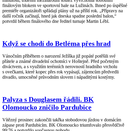
minulostí, třídenní mezinárodní soutěž vyvrcholila sobotním
finálovým blokem ve sportovní hale na Lužinách. Ihned po úspěšné
premiéře organizátoři spřádají plány už na příští rok. „Přípravy na
další ročník začínají, hned jak dneska spadne poslední balon,“
potvrdil během finálového dne ředitel turnaje Martin Lébl.
Když se chodí do Betléma přes hrad
Vánočním příběhem o narození Ježíška již popáté potěšili své
přátele a známé divadelní ochotníci v Hoštejně. Před početným
diváctvem, a s využitím terénních nerovností hradního vrcholu
s ovečkami, které kopec přes rok vypásají, zájemcům předvedli
divadlo, umocněné průvodním slovem i nápaditými kostýmy.
Palyza s Douglasem řádili. BK
Olomoucko zničilo Pardubice
Vítězný prosinec zakončili takřka stobodovou jízdou v domácím
zápase proti Pardubicím. BK Olomoucko triumfovalo přesvědčivě
99:76 a potvrdilo současnou pohodu.