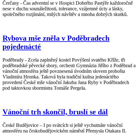
Čerčany - Čas adventní se v Hospici Dobrého Pastýře každoročně
nese v duchu sounáležitosti, tolerance, vzájemné úcty a lásky,
společného rozjímání, milých návštěv a mnoha dobrých skutků.
Rybova mše zněla v Poděbradech
pojedenácté
Poděbrady - Zcela zaplněný kostel Povýšení svatého Kříže, tři
poděbradské pěvecké sbory, orchestr Gymnázia Jiřího z Poděbrad a
vánoční atmosféra ještě povznesená úvodním slovem probošta
Vladimíra Hronka. Taková byla tradiční kulisa jedenáctého
provedení České mše vánoční Jakuba Jana Ryby v Poděbradech
pod taktovkou sbormistra Tomáše Pergela.
Vánoční trh skončil, bruslí se dál
České Budějovice – I po svátcích si ještě vychutnáte vánoční
atmosféru na českobudějovickém náměstí Přemysla Otakara II.