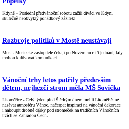
Popelky
Kdyně – Poslední předvánoční sobotu zažili diváci ve Kdyni
skutečně neobvyklý pohádkový zážitek!
Rozbroje politiků v Mostě neustávají
Most - Mostecké zastupitele čekají po Novém roce tři jednání, kdy
mohou kultivovat komunikaci
Vánoční trhy letos patřily především
dětem, nejhezčí strom měla MŠ Sovička
Litoměřice - Celý týden před Štědrým dnem mohli Litoměřičané
nasávat atmosféru Vánoc, načerpat inspiraci na vánoční dekorace
i nakoupit drobné dárky pod stromeček na tradičních Vánočních
trzích se Zahradou Čech.