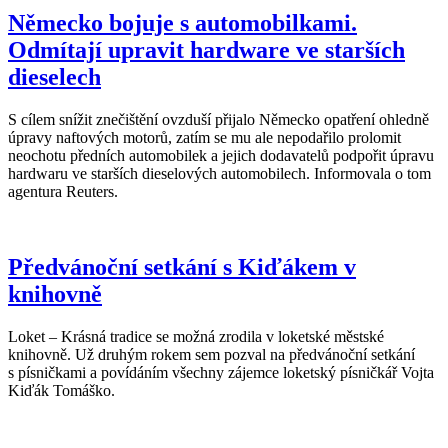
Německo bojuje s automobilkami.
Odmítají upravit hardware ve starších
dieselech
S cílem snížit znečištění ovzduší přijalo Německo opatření ohledně
úpravy naftových motorů, zatím se mu ale nepodařilo prolomit
neochotu předních automobilek a jejich dodavatelů podpořit úpravu
hardwaru ve starších dieselových automobilech. Informovala o tom
agentura Reuters.
Předvánoční setkání s Kiďákem v
knihovně
Loket – Krásná tradice se možná zrodila v loketské městské
knihovně. Už druhým rokem sem pozval na předvánoční setkání
s písničkami a povídáním všechny zájemce loketský písničkář Vojta
Kiďák Tomáško.