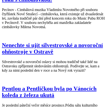
Pecínov - Cimbálová muzika Vladimíra Novotného při souboru
čtyřlístek Nové Strašecí - cimbálovka, která existuje už dvaašedesát
let, zavítala tradičně pár dní před koncem roku do Music Pubu ROH
v Pecínově. V souboru nechyběla ani manželka zakladatele
cimbálovky Milena Novotná.
Nenechte si ujít silvestrovské a novoroční
ohňostroje v Ostravě
Silvestrovské a novoroční oslavy si mohou tradičně také lidé na
Ostravsku zpříjemnit sledováním ohňostrojů. Podívejte se, kam a
kdy za nimi poslední den v roce a na Nový rok vyrazit?
Pentlou a Pentličkou byla po Vánocích
koleda z železa ukutá
Je poslední páteční večer měsíce prosince.Pódiu sálu kulturního