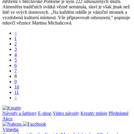
mřížemi v břeclavské Poštorné je nyní 222 odsouzených mužů.
Atmosféra tradičních svátků vězně neminula, slaví je však jinak než
lidé ve svých domovech. „Na každém oddíle je vánoční stromek a
vyzdobená kulturní místnost. Vše připravovali odsouzení,“ popisuje
mluvčí věznice Martina Michalicová.
<
1
2
3
4
5
6
7
8
9
10
11
>
Návody a šablony
E-shop
Video návody
Kreativ miluje
Předplatné
Akce
Vlmedia