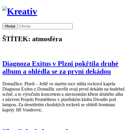
ŠTÍTEK: atmosféra
Diagnoza Exitus v Plzni pokřtila druhé
album a ohlédla se za první dekádou
Domažlice, Plzeň – Ještě ve starém roce stihla rocková kapela
Diagnoza Exitus z Domažlic završit svoji první dekádu na hudební
scéně, a to výročním koncertem a slavnostním křtem druhého alba
s názvem Projekt Prométheus v plzeňském klubu Divadlo pod
lampou. Za desetiletím chodských rockerů se ohlédl frontman
kapely Jiří Vondrovic.