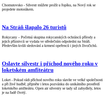
Chomutovsko - Silvestr můžete prožít u řopíku, na Nový rok se
projedete motorákem.
Na Stráň šlapalo 26 turistů
Rokycany – Početná skupina rokycanských ochránců přírody a
jejich příznivců se vydala ve středečním odpoledni na Stráň.
Především kvůli sledování a krmení opeřenců i jiných živočichů.
Oslavte silvestr i příchod nového roku v
loketském amfiteátru
Loket - Pokud rádi příchod nového roku slavíte ve velké společnosti
a při živé hudbě, přijměte i letos pozvánku do unikátního prostředí
loketského amfiteátru. Open air silvestry se tady už zabydlely, letos
je na řadě čtvrtý.