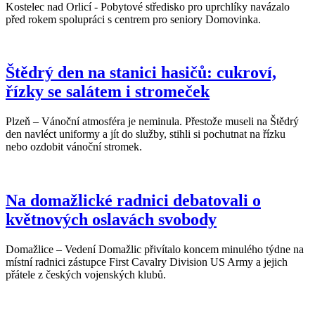
Kostelec nad Orlicí - Pobytové středisko pro uprchlíky navázalo
před rokem spolupráci s centrem pro seniory Domovinka.
Štědrý den na stanici hasičů: cukroví,
řízky se salátem i stromeček
Plzeň – Vánoční atmosféra je neminula. Přestože museli na Štědrý
den navléct uniformy a jít do služby, stihli si pochutnat na řízku
nebo ozdobit vánoční stromek.
Na domažlické radnici debatovali o
květnových oslavách svobody
Domažlice – Vedení Domažlic přivítalo koncem minulého týdne na
místní radnici zástupce First Cavalry Division US Army a jejich
přátele z českých vojenských klubů.