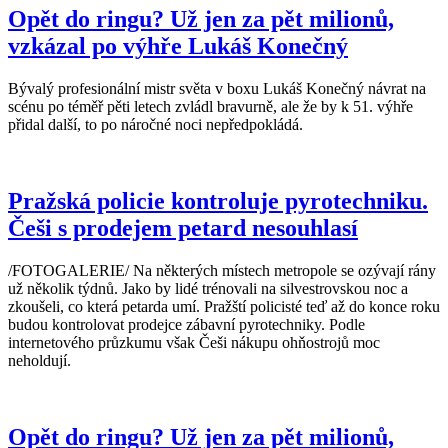
Opět do ringu? Už jen za pět milionů,
vzkázal po výhře Lukáš Konečný
Bývalý profesionální mistr světa v boxu Lukáš Konečný návrat na
scénu po téměř pěti letech zvládl bravurně, ale že by k 51. výhře
přidal další, to po náročné noci nepředpokládá.
Pražská policie kontroluje pyrotechniku.
Češi s prodejem petard nesouhlasí
/FOTOGALERIE/ Na některých místech metropole se ozývají rány
už několik týdnů. Jako by lidé trénovali na silvestrovskou noc a
zkoušeli, co která petarda umí. Pražští policisté teď až do konce roku
budou kontrolovat prodejce zábavní pyrotechniky. Podle
internetového průzkumu však Češi nákupu ohňostrojů moc
neholdují.
Opět do ringu? Už jen za pět milionů,