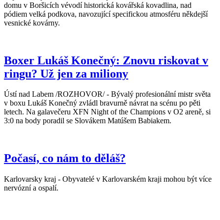
domu v Boršicích vévodí historická kovářská kovadlina, nad
pódiem velká podkova, navozující specifickou atmosféru někdejší
vesnické kovárny.
Boxer Lukáš Konečný: Znovu riskovat v
ringu? Už jen za miliony
Ústí nad Labem /ROZHOVOR/ - Bývalý profesionální mistr světa
v boxu Lukáš Konečný zvládl bravurně návrat na scénu po pěti
letech. Na galavečeru XFN Night of the Champions v O2 areně, si
3:0 na body poradil se Slovákem Matúšem Babiakem.
Počasí, co nám to děláš?
Karlovarsky kraj - Obyvatelé v Karlovarském kraji mohou být více
nervózní a ospalí.