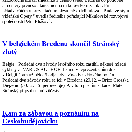
každoročně schází smetánka z celého světa. Letos se do podobné
atmosféry přenesou tanečníci na mikulovském zámku. Při
pětadvacátém reprezentačním plesu města Mikulova. „Bude ve stylu
vídeňské Opery,“ uvedla ředitelka pořádající Mikulovské rozvojové
společnosti Petra Eliášová.
V belgickém Bredenu skončil Stránský
zlatý
Belgie - Poslední dva závody letošního roku zastihli některé mladé
cyklisty z IVAR CS AUTHOR Teamu v reprezentačním dresu
v Belgii. Tam už někteří odjeli dva závody světového poháru.
Poslední dva závody roku se jeli v Bredene (29.12. – Brico Cross) a
Diegemu (30.12. - Superprestige). A v tom prvním si kadet Matěj
Stránský připsal cenné vítězství.
Kam za zábavou a poznáním na
Českobudějovicku