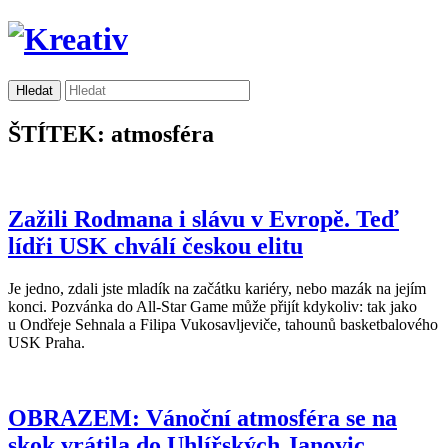
ŠTÍTEK: atmosféra
Zažili Rodmana i slávu v Evropě. Teď
lídři USK chválí českou elitu
Je jedno, zdali jste mladík na začátku kariéry, nebo mazák na jejím
konci. Pozvánka do All-Star Game může přijít kdykoliv: tak jako
u Ondřeje Sehnala a Filipa Vukosavljeviče, tahounů basketbalového
USK Praha.
OBRAZEM: Vánoční atmosféra se na
skok vrátila do Uhlířských Janovic