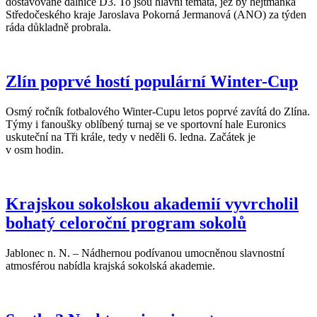
dostavované dálnice D3. To jsou hlavní témata, jež by hejtmanka
Středočeského kraje Jaroslava Pokorná Jermanová (ANO) za týden
ráda důkladně probrala.
Zlín poprvé hostí populární Winter-Cup
Osmý ročník fotbalového Winter-Cupu letos poprvé zavítá do Zlína.
Týmy i fanoušky oblíbený turnaj se ve sportovní hale Euronics
uskuteční na Tři krále, tedy v neděli 6. ledna. Začátek je
v osm hodin.
Krajskou sokolskou akademií vyvrcholil
bohatý celoroční program sokolů
Jablonec n. N. – Nádhernou podívanou umocněnou slavnostní
atmosférou nabídla krajská sokolská akademie.