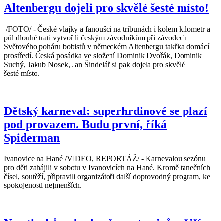
Altenbergu dojeli pro skvělé šesté místo!
/FOTO/ - České vlajky a fanoušci na tribunách i kolem kilometr a
půl dlouhé trati vytvořili českým závodníkům při závodech
Světového poháru bobistů v německém Altenbergu takřka domácí
prostředí. Česká posádka ve složení Dominik Dvořák, Dominik
Suchý, Jakub Nosek, Jan Šindelář si pak dojela pro skvělé
šesté místo.
Dětský karneval: superhrdinové se plazí
pod provazem. Budu první, říká
Spiderman
Ivanovice na Hané /VIDEO, REPORTÁŽ/ - Karnevalou sezónu
pro děti zahájili v sobotu v Ivanovicích na Hané. Kromě tanečních
čísel, soutěží, připravili organizátoři další doprovodný program, ke
spokojenosti nejmenších.