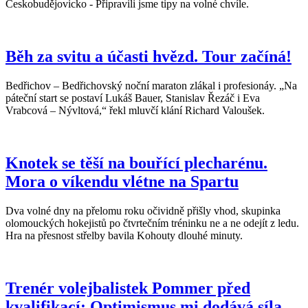
Českobudějovicko - Připravili jsme tipy na volné chvíle.
Běh za svitu a účasti hvězd. Tour začíná!
Bedřichov – Bedřichovský noční maraton zlákal i profesionáy. „Na
páteční start se postaví Lukáš Bauer, Stanislav Řezáč i Eva
Vrabcová – Nývltová,“ řekl mluvčí klání Richard Valoušek.
Knotek se těší na bouřící plecharénu.
Mora o víkendu vlétne na Spartu
Dva volné dny na přelomu roku očividně přišly vhod, skupinka
olomouckých hokejistů po čtvrtečním tréninku ne a ne odejít z ledu.
Hra na přesnost střelby bavila Kohouty dlouhé minuty.
Trenér volejbalistek Pommer před
kvalifikací: Optimismus mi dodává síla