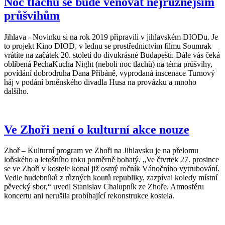
Noc tlachů se bude věnovat nejrůznějším
průšvihům
Jihlava - Novinku si na rok 2019 připravili v jihlavském DIODu. Je
to projekt Kino DIOD, v lednu se prostřednictvím filmu Soumrak
vrátíte na začátek 20. století do divukrásné Budapešti. Dále vás čeká
oblíbená PechaKucha Night (neboli noc tlachů) na téma průšvihy,
povídání dobrodruha Dana Přibáně, vyprodaná inscenace Turnový
háj v podání brněnského divadla Husa na provázku a mnoho
dalšího.
Ve Zhoři není o kulturní akce nouze
Zhoř – Kulturní program ve Zhoři na Jihlavsku je na přelomu
loňského a letošního roku poměrně bohatý. „Ve čtvrtek 27. prosince
se ve Zhoři v kostele konal již osmý ročník Vánočního vytrubování.
Vedle hudebníků z různých koutů republiky, zazpíval koledy místní
pěvecký sbor,“ uvedl Stanislav Chalupník ze Zhoře. Atmosféru
koncertu ani nerušila probíhající rekonstrukce kostela.