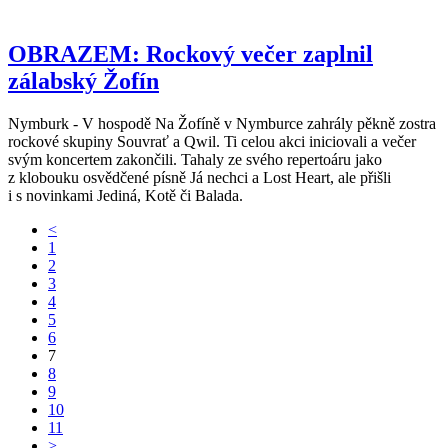
OBRAZEM: Rockový večer zaplnil
zálabský Žofín
Nymburk - V hospodě Na Žofíně v Nymburce zahrály pěkně zostra
rockové skupiny Souvrať a Qwil. Ti celou akci iniciovali a večer
svým koncertem zakončili. Tahaly ze svého repertoáru jako
z klobouku osvědčené písně Já nechci a Lost Heart, ale přišli
i s novinkami Jediná, Kotě či Balada.
<
1
2
3
4
5
6
7
8
9
10
11
>