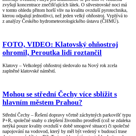
zvyšují koncentrace znečišťujících látek. O silvestrovské noci má
v tomto ohledu přitom horší vliv na kvalitu ovzduší pyrotechnika,
kterou odpalují jednotlivci, než jeden velký ohňostroj. Vyplývá to
z analýzy Českého hydrometeorologického ústavu (ČHMÚ).
FOTO, VIDEO: Klatovský ohňostroj
ohromil, Peroutka lidi roztančil
Klatovy – Velkolepý ohňostroj sledovalo na Nový rok zcela
zaplněné klatovské náměstí.
Mohou se střední Čechy více sblížit s
hlavním městem Prahou?
Střední Čechy – Řešení dopravy včetně záchytných parkovišť typu
P+R, společné snahy o zlepšení životního prostředí (což se zdaleka
netýká pouze kvality ovzduší v době smogové situace) či společné
napojování na vodovod, který by měl být vedený v budoucí trase