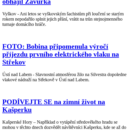
obhájil Závůrka
Vyškov - Ani letos se vyškovským šachistům při loučení se starým
rokem nepodařilo splnit jejich přání, vrátit na trůn stejnojmenného
turnaje domácího hráče.
FOTO: Bobina připomenula výročí
příjezdu prvního elektrického vlaku na
Střekov
Ústí nad Labem - Slavnostní atmosférou žilo na Silvestra dopoledne
vlakové nádraží na Střekově v Ústí nad Labem.
PODÍVEJTE SE na zimní život na
Kašperku
Kašperské Hory – Například o vytápění středověkého hradu se
mohou v těchto dnech dozvědět návštěvníci Kašperku, kde se až do