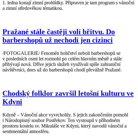
1. ledna konají zimní prohlídky. Připraven je tam program s vánoční
a zimní středověkou tématikou.
Pražané stále častěji volí břitvu. Do
barbershopů už nechodí jen cizinci
/FOTOGALERIE/ Fenomén holičství neboli barbershopů se
v posledních osmi let rozmohl po celém hlavním městě a stále
přibývají nová. Dříve jejich služeb využívali spíše zahraniční
návštěvníci, dnes už do barbershopů chodí převážně Pražané.
Chodský folklor završil letošní kulturu ve
Kdyni
Kdyně – Vánoční akce vyvrcholily. S jejich zakončením pomohl
i Národopisný soubor Postřekov. Ten vystoupil v příhodném
prostoru kostelu sv. Mikuláše ve Kdyni, který navodil vánoční a
sentimentální atmosféru.