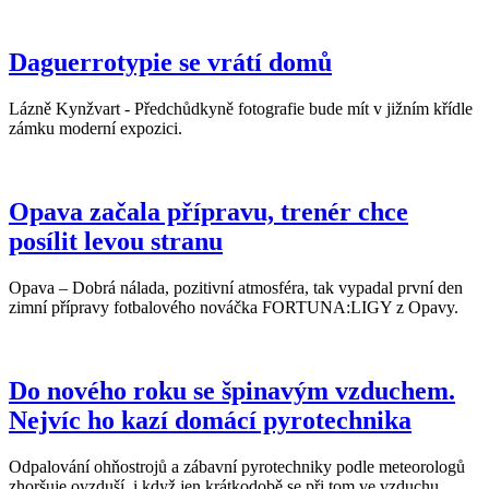
Daguerrotypie se vrátí domů
Lázně Kynžvart - Předchůdkyně fotografie bude mít v jižním křídle
zámku moderní expozici.
Opava začala přípravu, trenér chce
posílit levou stranu
Opava – Dobrá nálada, pozitivní atmosféra, tak vypadal první den
zimní přípravy fotbalového nováčka FORTUNA:LIGY z Opavy.
Do nového roku se špinavým vzduchem.
Nejvíc ho kazí domácí pyrotechnika
Odpalování ohňostrojů a zábavní pyrotechniky podle meteorologů
zhoršuje ovzduší, i když jen krátkodobě se při tom ve vzduchu