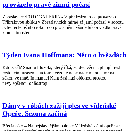
provázelo pravé zimní počasí
Zbraslavice /FOTOGALERIE/ - V předešlém roce provázelo
Tříkrálovou sbírku v Zbraslavicích mírné až jarní počasí, v sobotu
5. ledna letošního roku bylo pro změnu všude bílo a vládla pravá
zimní atmosféra.
Týden Ivana Hoffmana: Něco o hvězdách
Kde začít? Snad u filozofa, který říká, že dvě věci naplňují mysl
rostoucím úžasem a úctou: hvězdné nebe nade mnou a mravní
zákon ve mně. Immanuel Kant žasl nad oblohou prostou,
nevylepšenou ohňostroji.
Dámy v róbách zažijí ples ve vídeňské
Opeře. Sezona začíná
Břeclavsko – Na nejslavnějším bále ve Vídeňské státní opeře se