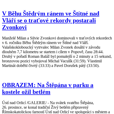
V Běhu Štědrým ránem ve Štítné nad
Vláří se o traťové rekordy postarali
Zvonkovi
Manželé Milan a Silvie Zvonkovi dominovali v traťových rekordech
v 6. ročníku Běhu Štědrým ránem ve Štítné nad Vláří.
Valašskokloboucký vytrvalec Milan Zvonek dosáhl v závodu
dlouhém 7,7 kilometru se startem i cílem v Popově, času 28:44.
Druhý v pořadí Roman Baláž byl pomalejší o 2 minuty a 15 sekund,
bronzovou pozici vybojoval Michal Vaculík (31:59). Vlastimil
Martinát doběhl čtvrtý (33:33) a Pavel Dorušek pátý (33:50).
OBRAZEM: Na Štěpána v parku a
kostele ožil betlém
Ústí nad Orlicí /GALERIE/ - Na svátek svatého Štěpána,
26. prosince, se konal tradiční Živý betlém připravený
Římskokatolickou farností Ústí nad Orlicí ve spolupráci s městem a