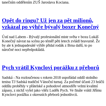
tanečním oddělením ZUŠ Jaroslava Kociana.
Opět do ringu? Už jen za pět milionů,
vzkázal po výhře bývalý boxer Konečný
Ústí nad Labem - Bývalý profesionální mistr světa v boxu Lukáš
Konečný návrat na scénu po téměř pěti letech zvládl bravurně. Že
by ale k jednapadesáté výhře přidal rodák z Brna další, to po
náročné noci nepředpokládá.
Pych vrátil Kynclovi porážku z přeborů
Sadská - Na rozloučenou s rokem 2018 uspořádal oddíl stolního
tenisu TJ Sadská tradiční Vánoční turnaj. Za početné účasti 23 hráčů
oddílu proběhly v přátelské a pohodové atmosféře velmi kvalitní
zápasy, z nichž vyšel jako vítěz Luděk Pych. Ve finále vrátil Jiřímu
Kynclovi porážku z okresních přeborů jednotlivců.