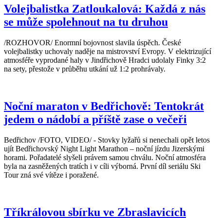
Volejbalistka Zatloukalová: Každá z nás
se může spolehnout na tu druhou
/ROZHOVOR/ Enormní bojovnost slavila úspěch. České
volejbalistky uchovaly naděje na mistrovství Evropy. V elektrizující
atmosféře vyprodané haly v Jindřichově Hradci udolaly Finky 3:2
na sety, přestože v průběhu utkání už 1:2 prohrávaly.
Noční maraton v Bedřichově: Tentokrát
jedem o nádobí a příště zase o večeři
Bedřichov /FOTO, VIDEO/ - Stovky lyžařů si nenechali opět letos
ujít Bedřichovský Night Light Marathon – noční jízdu Jizerskými
horami. Pořadatelé slyšeli právem samou chválu. Noční atmosféra
byla na zasněžených tratích i v cíli výborná. První díl seriálu Ski
Tour zná své vítěze i poražené.
Tříkrálovou sbírku ve Zbraslavicích