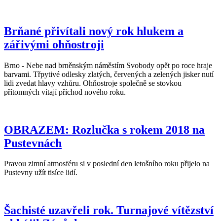
Brňané přivítali nový rok hlukem a
zářivými ohňostroji
Brno - Nebe nad brněnským náměstím Svobody opět po roce hraje
barvami. Třpytivé odlesky zlatých, červených a zelených jisker nutí
lidi zvedat hlavy vzhůru. Ohňostroje společně se stovkou
přítomných vítají příchod nového roku.
OBRAZEM: Rozlučka s rokem 2018 na
Pustevnách
Pravou zimní atmosféru si v poslední den letošního roku přijelo na
Pustevny užít tisíce lidí.
Šachisté uzavřeli rok. Turnajové vítězství