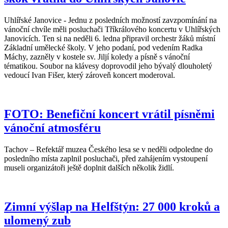
Uhlířské Janovice - Jednu z posledních možností zavzpomínání na
vánoční chvíle měli posluchači Tříkrálového koncertu v Uhlířských
Janovicích. Ten si na neděli 6. ledna připravil orchestr žáků místní
Základní umělecké školy. V jeho podaní, pod vedením Radka
Máchy, zazněly v kostele sv. Jiljí koledy a písně s vánoční
tématikou. Soubor na klávesy doprovodil jeho bývalý dlouholetý
vedoucí Ivan Fišer, který zároveň koncert moderoval.
FOTO: Benefiční koncert vrátil písněmi
vánoční atmosféru
Tachov – Refektář muzea Českého lesa se v neděli odpoledne do
posledního místa zaplnil posluchači, před zahájením vystoupení
museli organizátoři ještě doplnit dalších několik židlí.
Zimní výšlap na Helfštýn: 27 000 kroků a
ulomený zub