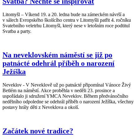
Svatba? Nechte se inspirovat
Litomyšl – Víkend 19. a 20. ledna bude na zámeckém návrší a
v sálech Evropského školícího centra v Litomyšli patřit 4. ročníku
Svatebního veletrhu Litomyšl, který nese v letošním roce podtitul
Svatba a party.
Na neveklovském náměstí se již po
patnácté odehrál příběh o narození
Ježíška
Neveklov - V Neveklově už po patnácté připomínal Vánoce Živý
Betlém na náměstí. Akce proběhla v neděli 23. prosince a
uspořádalo ji sdružení YMCA Neveklov. Během předvánočního
nedělního odpoledne se odehrál příběh o narození Ježíška, všechny
postavy hrály děti z Neveklova a okolí.
Začátek nové tradice?