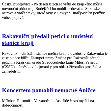
České Budějovice - Po deseti letech se vrátil do krajského města
novoroční ohňostroj. Budějčáci ho mohli sledovat ze Sokolského
ostrova a vidět efekty, které byly v Českých Budějovicích použity
vůbec poprvé.
Rakovničtí předali petici o umístění
stanice kraji
Rakovník – Umístění stanice měřící kvalitu ovzduší v Rakovníku je
zase o něco blíže. Zástupci strany Změna pro Rakovník předali
petici na Krajském úřadu Středočeského kraje Miloši Peterovi
(ČSSD), náměstkovi hejtmanky pro oblast životního prostředí a
zemědělství.
Koncertem pomohli nemocné Aničce
Mělnice, Hostouň – Ve vánočním čase lidé často myslí i na
dobročinnost.