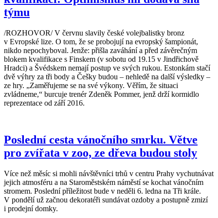
týmu
/ROZHOVOR/ V červnu slavily české volejbalistky bronz
v Evropské lize. O tom, že se probojují na evropský šampionát,
nikdo nepochyboval. Jenže: přišla zaváhání a před závěrečným
blokem kvalifikace s Finskem (v sobotu od 19.15 v Jindřichově
Hradci) a Švédskem nemají postup ve svých rukou. Estonkám stačí
dvě výhry za tři body a Češky budou – nehledě na další výsledky –
ze hry. „Zaměřujeme se na své výkony. Věřím, že situaci
zvládneme,“ burcuje trenér Zdeněk Pommer, jenž drží kormidlo
reprezentace od září 2016.
Poslední cesta vánočního smrku. Větve
pro zvířata v zoo, ze dřeva budou stoly
Více než měsíc si mohli návštěvníci trhů v centru Prahy vychutnávat
jejich atmosféru a na Staroměstském náměstí se kochat vánočním
stromem. Poslední příležitost bude v neděli 6. ledna na Tři krále.
V pondělí už začnou dekoratéři sundávat ozdoby a postupně zmizí
i prodejní domky.