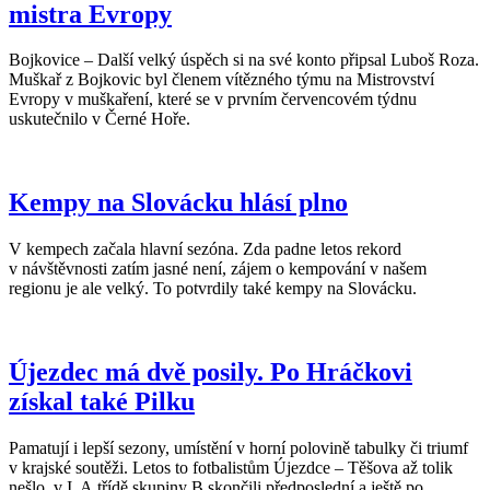
mistra Evropy
Bojkovice – Další velký úspěch si na své konto připsal Luboš Roza.
Muškař z Bojkovic byl členem vítězného týmu na Mistrovství
Evropy v muškaření, které se v prvním červencovém týdnu
uskutečnilo v Černé Hoře.
Kempy na Slovácku hlásí plno
V kempech začala hlavní sezóna. Zda padne letos rekord
v návštěvnosti zatím jasné není, zájem o kempování v našem
regionu je ale velký. To potvrdily také kempy na Slovácku.
Újezdec má dvě posily. Po Hráčkovi
získal také Pilku
Pamatují i lepší sezony, umístění v horní polovině tabulky či triumf
v krajské soutěži. Letos to fotbalistům Újezdce – Těšova až tolik
nešlo, v I. A třídě skupiny B skončili předposlední a ještě po