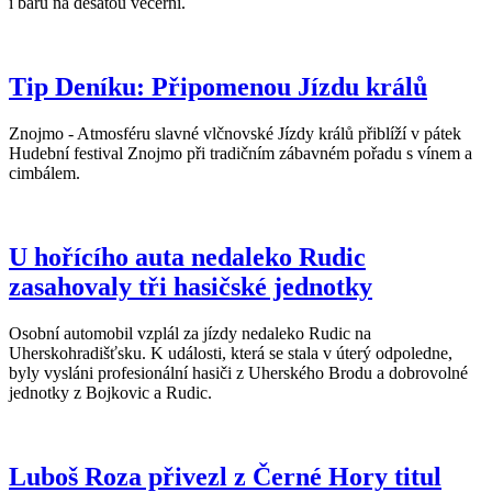
i barů na desátou večerní.
Tip Deníku: Připomenou Jízdu králů
Znojmo - Atmosféru slavné vlčnovské Jízdy králů přiblíží v pátek
Hudební festival Znojmo při tradičním zábavném pořadu s vínem a
cimbálem.
U hořícího auta nedaleko Rudic
zasahovaly tři hasičské jednotky
Osobní automobil vzplál za jízdy nedaleko Rudic na
Uherskohradišťsku. K události, která se stala v úterý odpoledne,
byly vysláni profesionální hasiči z Uherského Brodu a dobrovolné
jednotky z Bojkovic a Rudic.
Luboš Roza přivezl z Černé Hory titul