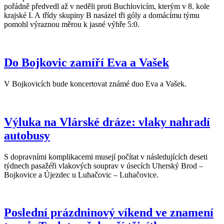
pořádně předvedl až v neděli proti Buchlovicím, kterým v 8. kole
krajské I. A třídy skupiny B nasázel tři góly a domácímu týmu
pomohl výraznou měrou k jasné výhře 5:0.
Do Bojkovic zamíří Eva a Vašek
V Bojkovicích bude koncertovat známé duo Eva a Vašek.
Výluka na Vlárské dráze: vlaky nahradí
autobusy
S dopravními komplikacemi musejí počítat v následujících deseti
týdnech pasažéři vlakových souprav v úsecích Uherský Brod –
Bojkovice a Újezdec u Luhačovic – Luhačovice.
Poslední prázdninový víkend ve znamení