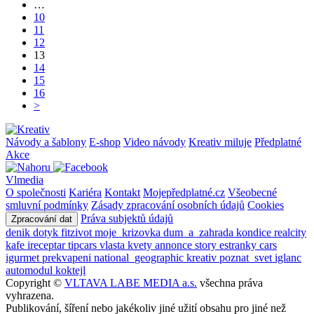
…
10
11
12
13
14
15
16
>
Návody a šablony
E-shop
Video návody
Kreativ miluje
Předplatné
Akce
Vlmedia
O společnosti
Kariéra
Kontakt
Mojepředplatné.cz
Všeobecné
smluvní podmínky
Zásady zpracování osobních údajů
Cookies
Práva subjektů údajů
Zpracování dat
denik
dotyk
fitzivot
moje_krizovka
dum_a_zahrada
kondice
realcity
kafe
ireceptar
tipcars
vlasta
kvety
annonce
story
estranky
cars
igurmet
prekvapeni
national_geographic
kreativ
poznat_svet
iglanc
automodul
koktejl
Copyright ©
VLTAVA LABE MEDIA a.s.
všechna práva
vyhrazena.
Publikování, šíření nebo jakékoliv jiné užití obsahu pro jiné než