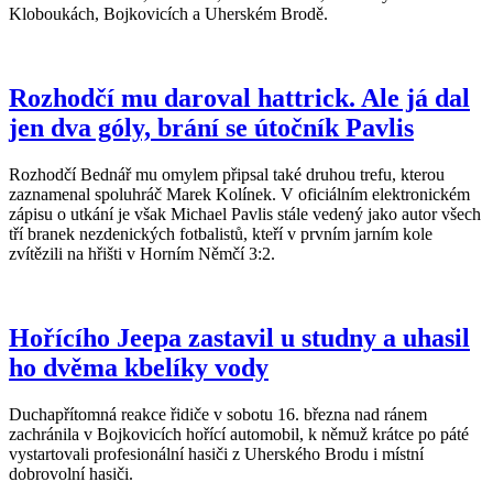
Kloboukách, Bojkovicích a Uherském Brodě.
Rozhodčí mu daroval hattrick. Ale já dal
jen dva góly, brání se útočník Pavlis
Rozhodčí Bednář mu omylem připsal také druhou trefu, kterou
zaznamenal spoluhráč Marek Kolínek. V oficiálním elektronickém
zápisu o utkání je však Michael Pavlis stále vedený jako autor všech
tří branek nezdenických fotbalistů, kteří v prvním jarním kole
zvítězili na hřišti v Horním Němčí 3:2.
Hořícího Jeepa zastavil u studny a uhasil
ho dvěma kbelíky vody
Duchapřítomná reakce řidiče v sobotu 16. března nad ránem
zachránila v Bojkovicích hořící automobil, k němuž krátce po páté
vystartovali profesionální hasiči z Uherského Brodu i místní
dobrovolní hasiči.