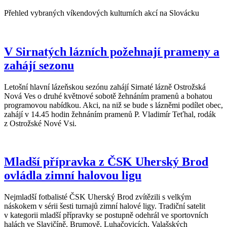
Přehled vybraných víkendových kulturních akcí na Slovácku
V Sirnatých lázních požehnají prameny a
zahájí sezonu
Letošní hlavní lázeňskou sezónu zahájí Sirnaté lázně Ostrožská
Nová Ves o druhé květnové sobotě žehnáním pramenů a bohatou
programovou nabídkou. Akci, na niž se bude s lázněmi podílet obec,
zahájí v 14.45 hodin žehnáním pramenů P. Vladimír Teťhal, rodák
z Ostrožské Nové Vsi.
Mladší přípravka z ČSK Uherský Brod
ovládla zimní halovou ligu
Nejmladší fotbalisté ČSK Uherský Brod zvítězili s velkým
náskokem v sérii šesti turnajů zimní halové ligy. Tradiční satelit
v kategorii mladší přípravky se postupně odehrál ve sportovních
halách ve Slavičíně, Brumově, Luhačovicích, Valašských