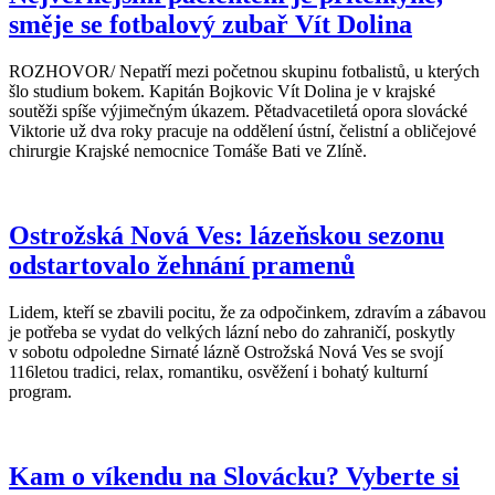
směje se fotbalový zubař Vít Dolina
ROZHOVOR/ Nepatří mezi početnou skupinu fotbalistů, u kterých
šlo studium bokem. Kapitán Bojkovic Vít Dolina je v krajské
soutěži spíše výjimečným úkazem. Pětadvacetiletá opora slovácké
Viktorie už dva roky pracuje na oddělení ústní, čelistní a obličejové
chirurgie Krajské nemocnice Tomáše Bati ve Zlíně.
Ostrožská Nová Ves: lázeňskou sezonu
odstartovalo žehnání pramenů
Lidem, kteří se zbavili pocitu, že za odpočinkem, zdravím a zábavou
je potřeba se vydat do velkých lázní nebo do zahraničí, poskytly
v sobotu odpoledne Sirnaté lázně Ostrožská Nová Ves se svojí
116letou tradici, relax, romantiku, osvěžení i bohatý kulturní
program.
Kam o víkendu na Slovácku? Vyberte si