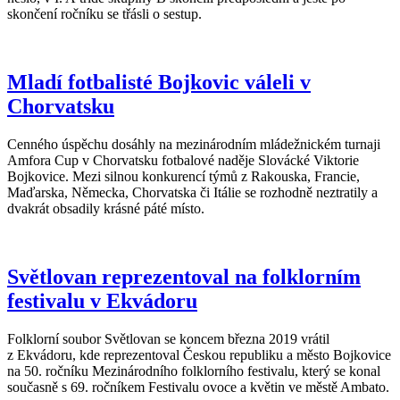
skončení ročníku se třásli o sestup.
Mladí fotbalisté Bojkovic váleli v
Chorvatsku
Cenného úspěchu dosáhly na mezinárodním mládežnickém turnaji
Amfora Cup v Chorvatsku fotbalové naděje Slovácké Viktorie
Bojkovice. Mezi silnou konkurencí týmů z Rakouska, Francie,
Maďarska, Německa, Chorvatska či Itálie se rozhodně neztratily a
dvakrát obsadily krásné páté místo.
Světlovan reprezentoval na folklorním
festivalu v Ekvádoru
Folklorní soubor Světlovan se koncem března 2019 vrátil
z Ekvádoru, kde reprezentoval Českou republiku a město Bojkovice
na 50. ročníku Mezinárodního folklorního festivalu, který se konal
současně s 69. ročníkem Festivalu ovoce a květin ve městě Ambato.