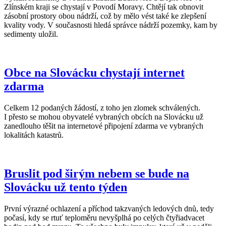
Zlínském kraji se chystají v Povodí Moravy. Chtějí tak obnovit
zásobní prostory obou nádrží, což by mělo vést také ke zlepšení
kvality vody. V současnosti hledá správce nádrží pozemky, kam by
sedimenty uložil.
Obce na Slovácku chystají internet
zdarma
Celkem 12 podaných žádostí, z toho jen zlomek schválených.
I přesto se mohou obyvatelé vybraných obcích na Slovácku už
zanedlouho těšit na internetové připojení zdarma ve vybraných
lokalitách katastrů.
Bruslit pod širým nebem se bude na
Slovácku už tento týden
První výrazné ochlazení a příchod takzvaných ledových dnů, tedy
počasí, kdy se rtuť teploměru nevyšplhá po celých čtyřiadvacet