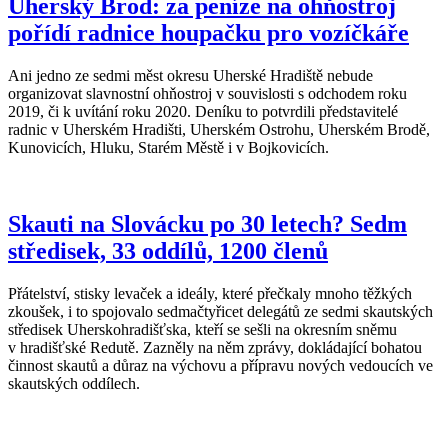
Uherský Brod: za peníze na ohňostroj
pořídí radnice houpačku pro vozíčkáře
Ani jedno ze sedmi měst okresu Uherské Hradiště nebude
organizovat slavnostní ohňostroj v souvislosti s odchodem roku
2019, či k uvítání roku 2020. Deníku to potvrdili představitelé
radnic v Uherském Hradišti, Uherském Ostrohu, Uherském Brodě,
Kunovicích, Hluku, Starém Městě i v Bojkovicích.
Skauti na Slovácku po 30 letech? Sedm
středisek, 33 oddílů, 1200 členů
Přátelství, stisky levaček a ideály, které přečkaly mnoho těžkých
zkoušek, i to spojovalo sedmačtyřicet delegátů ze sedmi skautských
středisek Uherskohradišťska, kteří se sešli na okresním sněmu
v hradišťské Redutě. Zazněly na něm zprávy, dokládající bohatou
činnost skautů a důraz na výchovu a přípravu nových vedoucích ve
skautských oddílech.