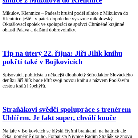
silnice z Mikulova do Klentnice
Mikulov, Klentnice – Padesát hrušní podél silnice z Mikulova do
Klentnice ještě i v pátek dopoledne vysazuje mikulovský
Okrašlovací spolek ve spolupráci se správci Chráněné krajinné
oblasti Pálava a dalšími dobrovolníky.
Tip na úterý 22. října: Jiří Jilík knihu
pokřtí také v Bojkovicích
Spisovatel, publicista a někdejší dlouholetý šéfredaktor Slováckého
deníku Jiří Jilík bude křtít svoji novou knihu s názvem Poolšavím
cestou králů i špehýřů.
Straňákovi svědčí spolupráce s trenérem
Uhlířem. Je fakt super, chválí kouče
Na jaře v Bojkovicích se blýskl čtyřmi brankami, na hattrick ale
čekal poměrně dlouho. Fotbalista Nivnice Radim Straňák se znovu