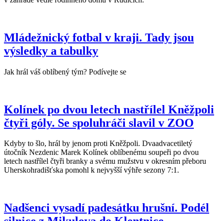
Mládežnický fotbal v kraji. Tady jsou
výsledky a tabulky
Jak hrál váš oblíbený tým? Podívejte se
Kolínek po dvou letech nastřílel Kněžpoli
čtyři góly. Se spoluhráči slavil v ZOO
Kdyby to šlo, hrál by jenom proti Kněžpoli. Dvaadvacetiletý
útočník Nezdenic Marek Kolínek oblíbenému soupeři po dvou
letech nastřílel čtyři branky a svému mužstvu v okresním přeboru
Uherskohradišťska pomohl k nejvyšší výhře sezony 7:1.
Nadšenci vysadí padesátku hrušní. Podél