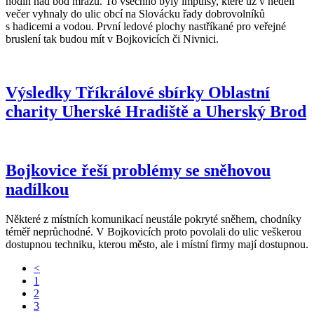
hodin nad bod mrazu. To všechno byly impulsy, které už v neděli
večer vyhnaly do ulic obcí na Slovácku řady dobrovolníků
s hadicemi a vodou. První ledové plochy nastříkané pro veřejné
bruslení tak budou mít v Bojkovicích či Nivnici.
Výsledky Tříkrálové sbírky Oblastní
charity Uherské Hradiště a Uherský Brod
Bojkovice řeší problémy se sněhovou
nadílkou
Některé z místních komunikací neustále pokryté sněhem, chodníky
téměř neprůchodné. V Bojkovicích proto povolali do ulic veškerou
dostupnou techniku, kterou město, ale i místní firmy mají dostupnou.
<
1
2
3