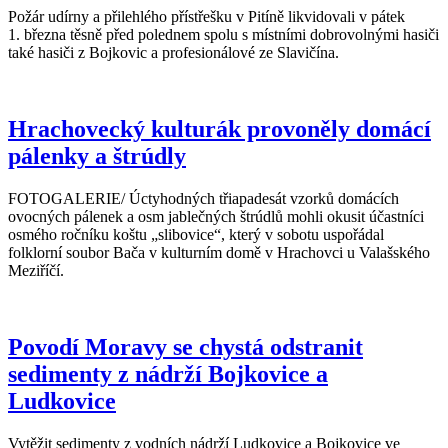
Požár udírny a přilehlého přístřešku v Pitíně likvidovali v pátek
1. března těsně před polednem spolu s místními dobrovolnými hasiči
také hasiči z Bojkovic a profesionálové ze Slavičína.
Hrachovecký kulturák provoněly domácí
pálenky a štrúdly
FOTOGALERIE/ Úctyhodných třiapadesát vzorků domácích
ovocných pálenek a osm jablečných štrúdlů mohli okusit účastníci
osmého ročníku koštu „slibovice“, který v sobotu uspořádal
folklorní soubor Bača v kulturním domě v Hrachovci u Valašského
Meziříčí.
Povodí Moravy se chystá odstranit
sedimenty z nádrží Bojkovice a
Ludkovice
Vytěžit sedimenty z vodních nádrží Ludkovice a Bojkovice ve