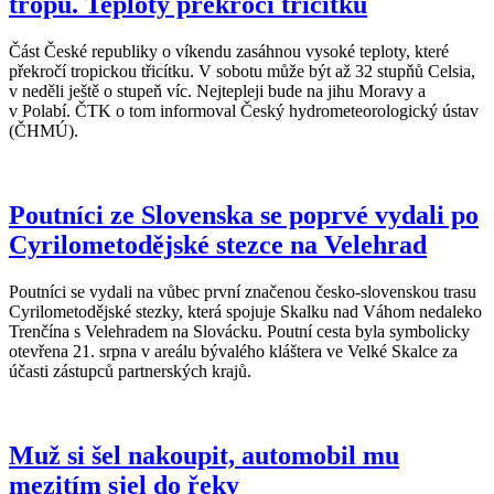
tropů. Teploty překročí třicítku
Část České republiky o víkendu zasáhnou vysoké teploty, které
překročí tropickou třicítku. V sobotu může být až 32 stupňů Celsia,
v neděli ještě o stupeň víc. Nejtepleji bude na jihu Moravy a
v Polabí. ČTK o tom informoval Český hydrometeorologický ústav
(ČHMÚ).
Poutníci ze Slovenska se poprvé vydali po
Cyrilometodějské stezce na Velehrad
Poutníci se vydali na vůbec první značenou česko-slovenskou trasu
Cyrilometodějské stezky, která spojuje Skalku nad Váhom nedaleko
Trenčína s Velehradem na Slovácku. Poutní cesta byla symbolicky
otevřena 21. srpna v areálu bývalého kláštera ve Velké Skalce za
účasti zástupců partnerských krajů.
Muž si šel nakoupit, automobil mu
mezitím sjel do řeky