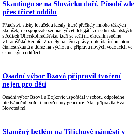
Skautingu se na Slovácku daří. Působí zde
přes třicet oddílů
Přátelství, stisky levaček a ideály, které přečkaly mnoho těžkých
zkoušek, i to spojovalo sedmačtyřicet delegátů ze sedmi skautských
středisek Uherskohradišťska, kteří se sešli na okresním sněmu
v hradišťské Redutě. Zazněly na něm zprávy, dokládající bohatou
činnost skautů a důraz na výchovu a přípravu nových vedoucích ve
skautských oddílech.
Osadní výbor Bzová připravil tvoření
nejen pro děti
Osadní výbor Bzová u Bojkovic uspořádal v sobotu odpoledne
předvánoční tvoření pro všechny generace. Akci připravila Eva
Novotná ml.
Slaměný betlém na Tilichově náměstí v