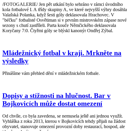
/FOTOGALERIE/ Jen pět utkání bylo sehráno v rámci úvodního
kola fotbalové I. A třídy skupiny A, ve které nejvyšší výhry dosáhla
Valašská Polanka, když šesti góly deklasovala Hrachovec. V
"béčku" fotbalisté Osvětiman si v prvním mistrovském zápase nové
sezony s chutí zastříleli. Parta kouče Němčického deklasovala
Koryčany 7:0. Čtyřmi góly se blýskl kanonýr Ondřej Zýbal.
Mládežnický fotbal v kraji. Mrkněte na
výsledky
Přinášíme vám přehled dění v mládežnickém fotbale.
Dopisy a stížnosti na hlučnost. Bar v
Bojkovicích může dostat omezení
Od chvíle, co byla zavedena, se nemusela ještě ani jednou využít.
Vyhláška z roku 2013, kterou v Bojkovicích tehdy přijali na žádost
obyvatel, stanovuje omezení provozní doby restaurací, hospod, ale