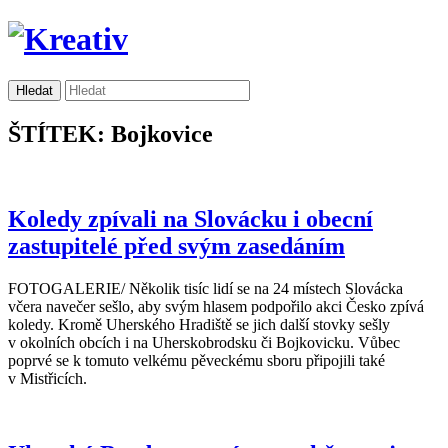
ŠTÍTEK: Bojkovice
Koledy zpívali na Slovácku i obecní
zastupitelé před svým zasedáním
FOTOGALERIE/ Několik tisíc lidí se na 24 místech Slovácka
včera navečer sešlo, aby svým hlasem podpořilo akci Česko zpívá
koledy. Kromě Uherského Hradiště se jich další stovky sešly
v okolních obcích i na Uherskobrodsku či Bojkovicku. Vůbec
poprvé se k tomuto velkému pěveckému sboru připojili také
v Mistřicích.