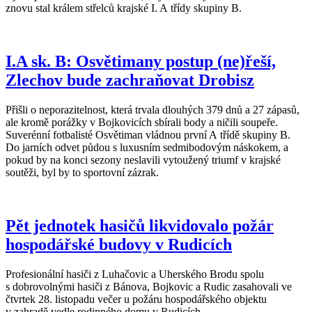
znovu stal králem střelců krajské I. A třídy skupiny B.
I.A sk. B: Osvětimany postup (ne)řeší,
Zlechov bude zachraňovat Drobisz
Přišli o neporazitelnost, která trvala dlouhých 379 dnů a 27 zápasů,
ale kromě porážky v Bojkovicích sbírali body a ničili soupeře.
Suverénní fotbalisté Osvětiman vládnou první A třídě skupiny B.
Do jarních odvet půdou s luxusním sedmibodovým náskokem, a
pokud by na konci sezony neslavili vytoužený triumf v krajské
soutěži, byl by to sportovní zázrak.
Pět jednotek hasičů likvidovalo požár
hospodářské budovy v Rudicích
Profesionální hasiči z Luhačovic a Uherského Brodu spolu
s dobrovolnými hasiči z Bánova, Bojkovic a Rudic zasahovali ve
čtvrtek 28. listopadu večer u požáru hospodářského objektu
v zahradě vedle rodinného domu v Rudicích.