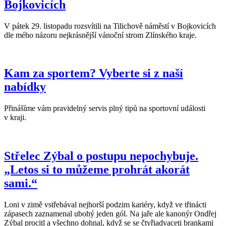
Bojkovicích
V pátek 29. listopadu rozsvítili na Tilichově náměstí v Bojkovicích
dle mého názoru nejkrásnější vánoční strom Zlínského kraje.
Kam za sportem? Vyberte si z naší
nabídky
Přinášíme vám pravidelný servis plný tipů na sportovní události
v kraji.
Střelec Zýbal o postupu nepochybuje.
„Letos si to můžeme prohrát akorát
sami.“
Loni v zimě vstřebával nejhorší podzim kariéry, když ve třinácti
zápasech zaznamenal ubohý jeden gól. Na jaře ale kanonýr Ondřej
Zýbal procitl a všechno dohnal, když se se čtyřiadvaceti brankami