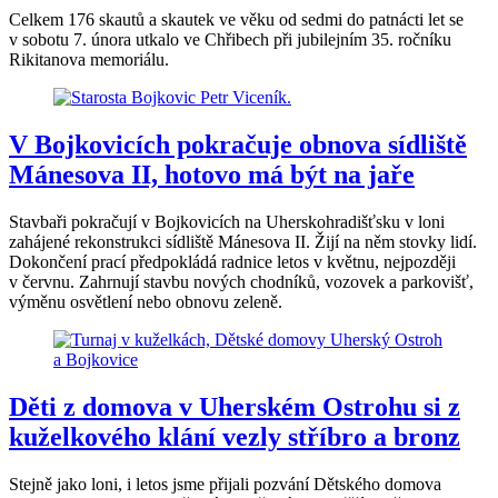
Celkem 176 skautů a skautek ve věku od sedmi do patnácti let se
v sobotu 7. února utkalo ve Chřibech při jubilejním 35. ročníku
Rikitanova memoriálu.
V Bojkovicích pokračuje obnova sídliště
Mánesova II, hotovo má být na jaře
Stavbaři pokračují v Bojkovicích na Uherskohradišťsku v loni
zahájené rekonstrukci sídliště Mánesova II. Žijí na něm stovky lidí.
Dokončení prací předpokládá radnice letos v květnu, nejpozději
v červnu. Zahrnují stavbu nových chodníků, vozovek a parkovišť,
výměnu osvětlení nebo obnovu zeleně.
Děti z domova v Uherském Ostrohu si z
kuželkového klání vezly stříbro a bronz
Stejně jako loni, i letos jsme přijali pozvání Dětského domova