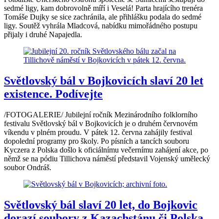
sedmé ligy, kam dobrovolně míří i Veselá! Parta hrajícího trenéra
Tomáše Dujky se sice zachránila, ale přihlášku podala do sedmé
ligy. Soutěž vyhrála Mladcová, nabídku mimořádného postupu
přijaly i druhé Napajedla.
Světlovský bál v Bojkovicích slaví 20 let
existence. Podívejte
/FOTOGALERIE/ Jubilejní ročník Mezinárodního folklorního
festivalu Světlovský bál v Bojkovicích je o druhém červnovém
víkendu v plném proudu. V pátek 12. června zahájily festival
dopolední programy pro školy. Po písních a tancích souboru
Kyczera z Polska došlo k oficiálnímu večernímu zahájení akce, po
němž se na pódiu Tillichova náměstí představil Vojenský umělecký
soubor Ondráš.
Světlovský bál slaví 20 let, do Bojkovic
dorazí soubory z Kazachstánu či Polska