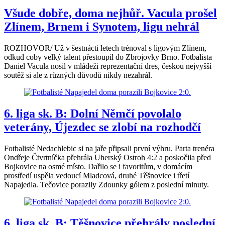
Všude dobře, doma nejhůř. Vacula prošel
Zlínem, Brnem i Synotem, ligu nehrál
ROZHOVOR/ Už v šestnácti letech trénoval s ligovým Zlínem,
odkud coby velký talent přestoupil do Zbrojovky Brno. Fotbalista
Daniel Vacula nosil v mládeži reprezentační dres, českou nejvyšší
soutěž si ale z různých důvodů nikdy nezahrál.
6. liga sk. B: Dolní Němčí povolalo
veterány, Újezdec se zlobí na rozhodčí
Fotbalisté Nedachlebic si na jaře připsali první výhru. Parta trenéra
Ondřeje Čtvrtníčka přehrála Uherský Ostroh 4:2 a poskočila před
Bojkovice na osmé místo. Dařilo se i favoritům, v domácím
prostředí uspěla vedoucí Mladcová, druhé Těšnovice i třetí
Napajedla. Tečovice porazily Zdounky gólem z poslední minuty.
6. liga sk. B: Těšnovice přehrály poslední