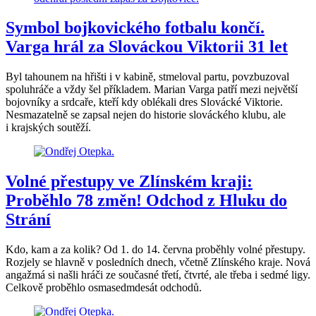
Symbol bojkovického fotbalu končí.
Varga hrál za Slováckou Viktorii 31 let
Byl tahounem na hřišti i v kabině, stmeloval partu, povzbuzoval
spoluhráče a vždy šel příkladem. Marian Varga patří mezi největší
bojovníky a srdcaře, kteří kdy oblékali dres Slovácké Viktorie.
Nesmazatelně se zapsal nejen do historie slováckého klubu, ale
i krajských soutěží.
Volné přestupy ve Zlínském kraji:
Proběhlo 78 změn! Odchod z Hluku do
Strání
Kdo, kam a za kolik? Od 1. do 14. června proběhly volné přestupy.
Rozjely se hlavně v posledních dnech, včetně Zlínského kraje. Nová
angažmá si našli hráči ze současné třetí, čtvrté, ale třeba i sedmé ligy.
Celkově proběhlo osmasedmdesát odchodů.