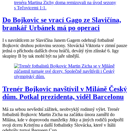
Do Bojkovic se vrací Gago ze Slavičína,
brankář Urbánek má po operaci
I s navrátilcem ze Slavičína Janem Gagem odehrají fotbalisté
Bojkovic druhou polovinu sezony. Slovácká Viktoria v zimní pauze
jedná o příchodu dalších dvou hráčů, devátý tým zlínské 6. ligy
skupiny B by tak mohl být na jaře silnější.
Trenér Bojkovic navštívil v Miláně Český
dům. Potkal prezidenta, viděl Barcelonu
Má za sebou nevšední zážitek, neobvyklý rodinný výlet. Trenér
fotbalistů Bojkovic Martin Zicha na začátku února zamířil do
Milána, kde v doprovodu manželky Jitky a jiných rodičů podpořil
svoji dceru Kristýnu a další fotbalistky Slovácka, které v Itálii
odehrály turnaj Bequeen Cup.