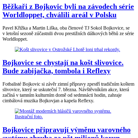
Běžkaři z Bojkovic byli na závodech série
Worldloppet, chválili areál v Polsku
Pavel Křižka a Martin Liška, oba členové TJ Sokol Bojkovice, se
v letošní sezoně zúčastnili dvou prestižních dálkových běhů ze série
Worldloppet.
Bojkovice se chystají na košt slivovice.
Bude zabijačka, tombola i Reflexy
Fotbalisté Bojkovic si závěr zimní přípravy zpestří tradičním koštem
slivovice, který se uskuteční 7. března. Návštěvníkům akce, která
začíná v tamním kulturním domě od sedmnácti hodin, zahraje
cimbálová muzika Bojkovjan a kapela Reflexy.
Bojkovice připravují výměnu varovného
systému zhruba za pět milionů korun