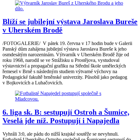
Blíží se jubilejní výstava Jaroslava Bureše
v Uherském Brodě
/FOTOGALERIE/ V pátek 19. června v 17 hodin bude v Galerii
Panský dům zahájena jubilejní výstava Jaroslava Bureše k jeho
osmdesátým narozeninám. Výtvarník v Uherském Brodě žije od
roku 1968, narodil se ve Strážisku u Prostějova, vystudoval
výstavnictví a propagační grafiku na Střední škole uměleckých
řemesel v Brně s následným studiem výtvarné výchovy na
Pedagogické fakultě brněnské univerzity. Působil jako pedagog
v Bojkovicích a Luhačovicích.
6. liga sk. B: sestupují Ostroh a Šumice,
Veselá jde níž. Postupují i Napajedla
Vyhráli 3:0, ale pádu do nižší krajské soutěže se nevyhnuli.
Fotbalisté Uherského Ostrohu společně se Šumicemi sestupují do