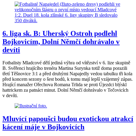
6. liga sk. B: Uherský Ostroh podlehl
Bojkovicím, Dolní Němčí dohrávalo v
devíti
Fotbalisty Mladcové dělí jediná výhra od vítězství v 6. lize skupině
B. Svěřenci hrajícího trenéra Martina Surynka totiž doma porazili
třetí Těšnovice 3:1 a před druhými Napajedly vedou tabulku tři kola
před koncem sezony o šest bodů, k tomu mají lepší vzájemný zápas.
Hrající manažer Ořechova Romana Trlida se proti Újezdci blýskl
hattrickem za patnáct minut. Dolní Němčí dohrávalo v Tečovicích
v devíti.
Mluvící papoušci budou exotickou atrakcí
kácení máje v Bojkovicích