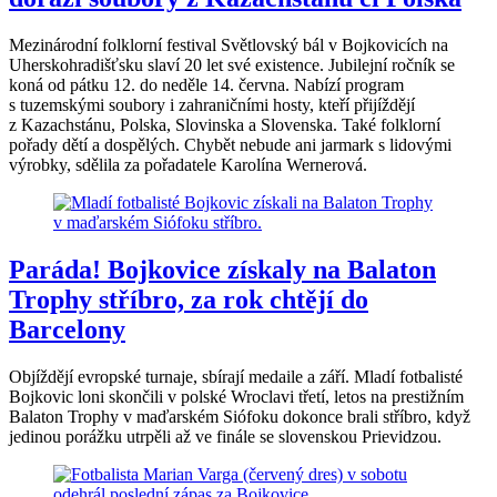
Mezinárodní folklorní festival Světlovský bál v Bojkovicích na
Uherskohradišťsku slaví 20 let své existence. Jubilejní ročník se
koná od pátku 12. do neděle 14. června. Nabízí program
s tuzemskými soubory i zahraničními hosty, kteří přijíždějí
z Kazachstánu, Polska, Slovinska a Slovenska. Také folklorní
pořady dětí a dospělých. Chybět nebude ani jarmark s lidovými
výrobky, sdělila za pořadatele Karolína Wernerová.
Paráda! Bojkovice získaly na Balaton
Trophy stříbro, za rok chtějí do
Barcelony
Objíždějí evropské turnaje, sbírají medaile a září. Mladí fotbalisté
Bojkovic loni skončili v polské Wroclavi třetí, letos na prestižním
Balaton Trophy v maďarském Siófoku dokonce brali stříbro, když
jedinou porážku utrpěli až ve finále se slovenskou Prievidzou.