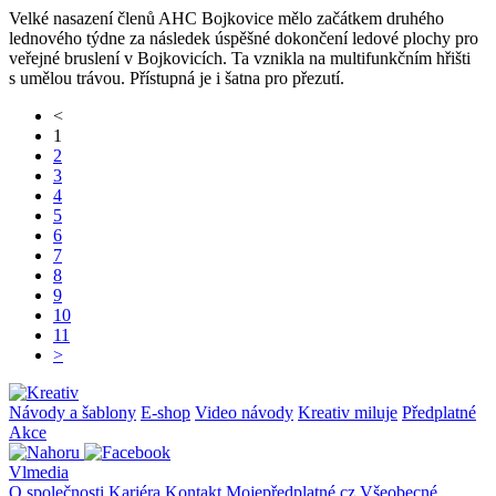
Velké nasazení členů AHC Bojkovice mělo začátkem druhého
lednového týdne za následek úspěšné dokončení ledové plochy pro
veřejné bruslení v Bojkovicích. Ta vznikla na multifunkčním hřišti
s umělou trávou. Přístupná je i šatna pro přezutí.
<
1
2
3
4
5
6
7
8
9
10
11
>
Návody a šablony
E-shop
Video návody
Kreativ miluje
Předplatné
Akce
Vlmedia
O společnosti
Kariéra
Kontakt
Mojepředplatné.cz
Všeobecné