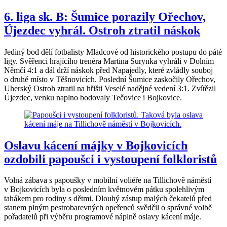
6. liga sk. B: Šumice porazily Ořechov,
Újezdec vyhrál. Ostroh ztratil náskok
Jediný bod dělí fotbalisty Mladcové od historického postupu do páté
ligy. Svěřenci hrajícího trenéra Martina Surynka vyhráli v Dolním
Němčí 4:1 a dál drží náskok před Napajedly, které zvládly souboj
o druhé místo v Těšnovicích. Poslední Šumice zaskočily Ořechov,
Uherský Ostroh ztratil na hřišti Veselé nadějné vedení 3:1. Zvítězil
Újezdec, venku naplno bodovaly Tečovice i Bojkovice.
Oslavu kácení májky v Bojkovicích
ozdobili papoušci i vystoupení folkloristů
Volná zábava s papoušky v mobilní voliéře na Tillichově náměstí
v Bojkovicích byla o posledním květnovém pátku spolehlivým
tahákem pro rodiny s dětmi. Dlouhý zástup malých čekatelů před
stanem plným pestrobarevných opeřenců svědčil o správné volbě
pořadatelů při výběru programové náplně oslavy kácení máje.