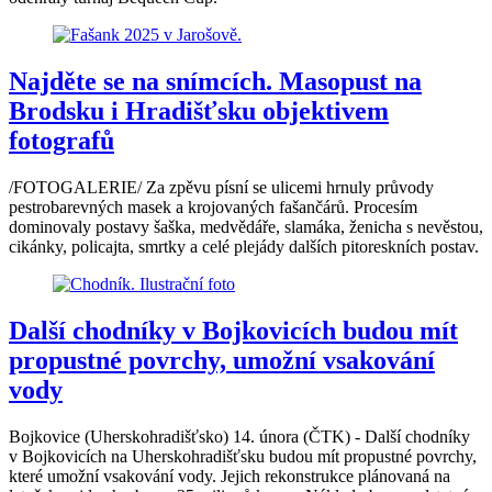
Najděte se na snímcích. Masopust na
Brodsku i Hradišťsku objektivem
fotografů
/FOTOGALERIE/ Za zpěvu písní se ulicemi hrnuly průvody
pestrobarevných masek a krojovaných fašančárů. Procesím
dominovaly postavy šaška, medvědáře, slamáka, ženicha s nevěstou,
cikánky, policajta, smrtky a celé plejády dalších pitoreskních postav.
Další chodníky v Bojkovicích budou mít
propustné povrchy, umožní vsakování
vody
Bojkovice (Uherskohradišťsko) 14. února (ČTK) - Další chodníky
v Bojkovicích na Uherskohradišťsku budou mít propustné povrchy,
které umožní vsakování vody. Jejich rekonstrukce plánovaná na