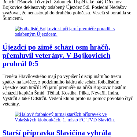
třetích Těšnovic i čtvrtých Zdounek. Uspěl také pátý Ořechov,
Bojkovice deklasovaly oslabený Újezdec 5:0. Poslední Nedašov
zvažoval, že nenastoupí do druhého poločasu. Veselá si poradila se
Šumicemi.
Újezdci po zimě schází osm hráčů,
přemluvil veterány. V Bojkovicích
prohrál 0:5
Trenéra Hlavňovského mají po vypršení disciplinárního trestu
zpátky na lavičce, z podzimního kádru ale schází fotbalistům
Újezdce osm hráčů! Při jarní premiéře na hřišti Bojkovic hostům
scházeli kapitán Šmíd, Těthal, Kostiha, Pilka, Nevařil, Indra,
Vystrčil a také Odstrčil. Vedení klubu proto na pomoc povolalo čtyři
veterány.
Starší přípravka Slavičína vyhrála