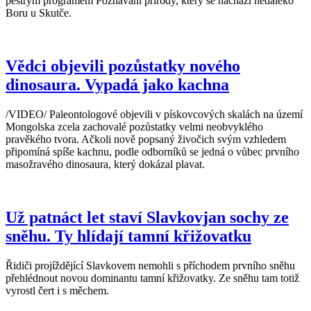
pestrým programem Poznávání přírody, který se nachází nedaleko
Boru u Skutče.
Vědci objevili pozůstatky nového
dinosaura. Vypadá jako kachna
/VIDEO/ Paleontologové objevili v pískovcových skalách na území
Mongolska zcela zachovalé pozůstatky velmi neobvyklého
pravěkého tvora. Ačkoli nově popsaný živočich svým vzhledem
připomíná spíše kachnu, podle odborníků se jedná o vůbec prvního
masožravého dinosaura, který dokázal plavat.
Už patnáct let staví Slavkovjan sochy ze
sněhu. Ty hlídají tamní křižovatku
Řidiči projíždějící Slavkovem nemohli s příchodem prvního sněhu
přehlédnout novou dominantu tamní křižovatky. Ze sněhu tam totiž
vyrostl čert i s měchem.