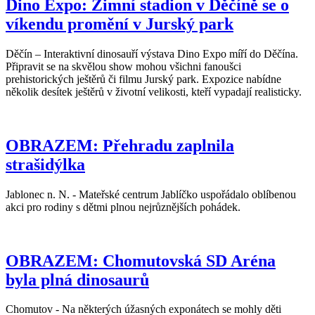
Dino Expo: Zimní stadion v Děčíně se o
víkendu promění v Jurský park
Děčín – Interaktivní dinosauří výstava Dino Expo míří do Děčína.
Připravit se na skvělou show mohou všichni fanoušci
prehistorických ještěrů či filmu Jurský park. Expozice nabídne
několik desítek ještěrů v životní velikosti, kteří vypadají realisticky.
OBRAZEM: Přehradu zaplnila
strašidýlka
Jablonec n. N. - Mateřské centrum Jablíčko uspořádalo oblíbenou
akci pro rodiny s dětmi plnou nejrůznějších pohádek.
OBRAZEM: Chomutovská SD Aréna
byla plná dinosaurů
Chomutov - Na některých úžasných exponátech se mohly děti