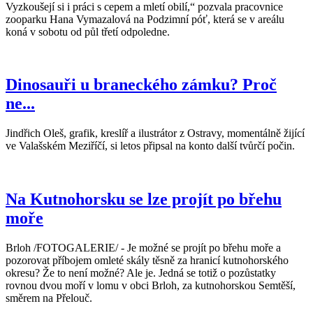
Vyzkoušejí si i práci s cepem a mletí obilí,“ pozvala pracovnice
zooparku Hana Vymazalová na Podzimní póť, která se v areálu
koná v sobotu od půl třetí odpoledne.
Dinosauři u braneckého zámku? Proč
ne...
Jindřich Oleš, grafik, kreslíř a ilustrátor z Ostravy, momentálně žijící
ve Valašském Meziříčí, si letos připsal na konto další tvůrčí počin.
Na Kutnohorsku se lze projít po břehu
moře
Brloh /FOTOGALERIE/ - Je možné se projít po břehu moře a
pozorovat příbojem omleté skály těsně za hranicí kutnohorského
okresu? Že to není možné? Ale je. Jedná se totiž o pozůstatky
rovnou dvou moří v lomu v obci Brloh, za kutnohorskou Semtěší,
směrem na Přelouč.