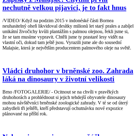
nechutně velkou pijavici, je to fakt hnus
/VIDEO/ Když na podzim 2015 v indonéské části Bornea
neuhasitelný oheň likvidoval desítky milionů let starý prales a zabíjel
unikátní živočichy kvůli plantážím s palmou olejnou, řekli jsme si,
že se tam musíme vypravit. Chtěli jsme ty prastaré lesy vidět na
vlastní oči, dokud tam ještě jsou. Vyrazili jsme ale do sousední
Malajsie, která je největším producentem palmového oleje na světě.
Vládci druhohor v brněnské zoo. Zahrada
láká na dinosaury v životní velikosti
Brno /FOTOGALERIE/ - Ocitnout se na chvíli v pravěkých
druhohorách a prohlédnout si jejich tehdejší obyvatele dinosaury
mohou návštěvníci brněnské zoologické zahrady. V té se od úterý
zabydleli tři ještěři, kteří představují ochutnávku nové expozice
plánované na příští rok.