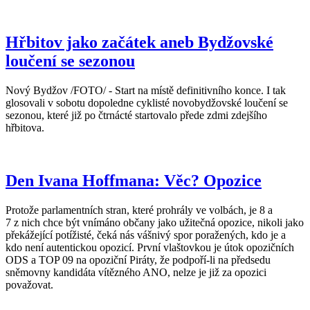
Hřbitov jako začátek aneb Bydžovské
loučení se sezonou
Nový Bydžov /FOTO/ - Start na místě definitivního konce. I tak
glosovali v sobotu dopoledne cyklisté novobydžovské loučení se
sezonou, které již po čtrnácté startovalo přede zdmi zdejšího
hřbitova.
Den Ivana Hoffmana: Věc? Opozice
Protože parlamentních stran, které prohrály ve volbách, je 8 a
7 z nich chce být vnímáno občany jako užitečná opozice, nikoli jako
překážející potížisté, čeká nás vášnivý spor poražených, kdo je a
kdo není autentickou opozicí. První vlaštovkou je útok opozičních
ODS a TOP 09 na opoziční Piráty, že podpoří-li na předsedu
sněmovny kandidáta vítězného ANO, nelze je již za opozici
považovat.