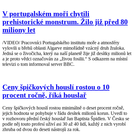
V portugalském moři chytili
prehistorické monstrum. Žilo již před 80
miliony let
/VIDEO/ Pracovníci Portugalského institutu moře a atmosféry
vylovili u břehů oblasti Algarve mimořádně vzácný druh žraloka.
Jedná se o živočicha, který na naší planetě žije již desítky milionů let
a je proto vědci označován za „živou fosilii.“ S odkazem na místní
televizi o tom informoval server BBC.
Ceny špičkových houslí rostou o 10
procent ročně, říká houslař
Ceny špičkových houslí rostou minimálně o deset procent ročně,
jejich hodnota se pohybuje v řádu desítek milionů korun. Uvedl to
v rozhovoru přední český houslař Jan Baptista Špidlen. V Česku se
podle něj touto profesí uživí asi 30 až 40 lidí, každý z nich vyrobí
zhruba od dvou do deseti nástrojů za rok.