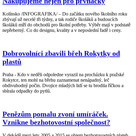
Nakupujeme nejen pro prvňáčky
Kolínsko /INFOGRAFIKA/ – Do začátku nového školního roku
zbývají už necelé tři týdny, a tak rodiče školáků a budoucích
školáků míří do obchodů pro školní potřeby. Výběr mají v podstatě
nepřeberný. Co do designu, kvality a v neposlední řadě i ceny.
Dobrovolníci zbavili břeh Rokytky od
plastů
Praha - Kdo v neděli odpoledne vyrazil na procházku k pražské
Rokytce, ten mohl na břehu zaznamenat nenápadný, leč
obdivuhodný počin. Dvojice mladých lidí se tu brodila říčkou a
sbírala odpadky do pytlů.
Penězům pomalu zvoní umíráček.
Vznikne bezhotovostní společnost?
V dekádě mezi lety 2005 a 2015 se objem bezhotovostních plateb