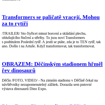
Transformers se paličatě vracejí. Mohou
za to rytíři
/TRAILER/ Sto čtyřicet minut borcení a skládání plechu,
ohlušujícího řinčení a střelby. To jsou noví Transformers
s podtitulem Poslední rytíř. A jestli se ptáte, zda je to TEN rytíř, tak
ano. Došlo i na Artuše. Když transformovat, tak transformovat.
OBRAZEM: Děčínským stadionem hřměl
řev dinosaurů
Děčín /FOTO, VIDEO/ - Na zimním stadionu v Děčíně čekal na
návštěvníky nezapomenutelný zážitek. Dorazila sem putovní
výstava dinosaurů Dino Expo.