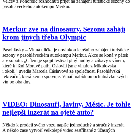
Velčev z Pohořelic rozhodnutí přijet na zahájení turistické sezony do
pasohláveckého autokempu Merkur.
Merkur zve na dinosaury. Sezonu zahájí
krom jiných třeba Olympic
Pasohlávky – Vinná ulička je novinkou letošního zahájení turistické
sezony v pasohláveckém autokempu Merkur. Akce se koná v pátek
a v sobotu. „Cílem je spojit festival plný hudby a zábavy s vínem,
které k jižní Moravě patří. Oslovili jsme vinaře z Mikulovska
i okolí," uvedla Marcela Čáslavová ze společnosti Pasohlávská
rekreační, která kemp spravuje. Vinaři nabídnou ochutnávku svých
vín po oba dny.
VIDEO: Dinosauři, laviny, Měsíc. Je tohle
nejlepší inzerát na ojeté auto?
Někdo k prodeji svého vozu napíše jednoduchý a stručný inzerát.
A někdo zase vytvoří velkolepé video sestříhané z úžasných