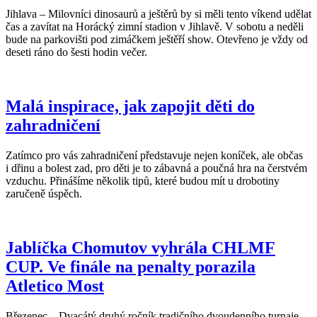
Jihlava – Milovníci dinosaurů a ještěrů by si měli tento víkend udělat
čas a zavítat na Horácký zimní stadion v Jihlavě. V sobotu a neděli
bude na parkovišti pod zimáčkem ještěří show. Otevřeno je vždy od
deseti ráno do šesti hodin večer.
Malá inspirace, jak zapojit děti do
zahradničení
Zatímco pro vás zahradničení představuje nejen koníček, ale občas
i dřinu a bolest zad, pro děti je to zábavná a poučná hra na čerstvém
vzduchu. Přinášíme několik tipů, které budou mít u drobotiny
zaručeně úspěch.
Jablíčka Chomutov vyhrála CHLMF
CUP. Ve finále na penalty porazila
Atletico Most
Březenec – Dvacátý druhý ročník tradičního dvoudenního turnaje