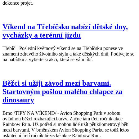
dokonce projet.
Víkend na Třebíčsku nabízí dětské dny,
vycházky a terénní jízdu
Třebíč - Poslední květnový víkend se na Třebíčsku ponese ve
znamení zdravého životního stylu a také dětských dnů. Podívejte se
na nabídku a vyberte si akci, která se vám líbí.
Běžci si užijí závod mezi barvami.
Startovným pošlou malého chlapce za
dinosaury
Brno /TIPY NA VÍKEND/ - Avion Shopping Park v sobotu
ovládnou běžci rozhazující barvy. Začne tam třetí ročník akce
Rainbow Run. Už potřetí si mohou lidé užít pětikilometrový běh
mezi barvami. V brněnském Avion Shopping Parku se totiž letos
uskuteční třetí ročník běžecké akce Rainbow Run.