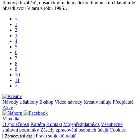
filmových záběrů, dosadí k ním dramatickou hudbu a do hlavní role
obsadí svou Vitaru z roku 1996…
<
1
2
3
4
5
6
7
8
9
10
11
>
Návody a šablony
E-shop
Video návody
Kreativ miluje
Předplatné
Akce
Vlmedia
O společnosti
Kariéra
Kontakt
Mojepředplatné.cz
Všeobecné
smluvní podmínky
Zásady zpracování osobních údajů
Cookies
Práva subjektů údajů
Zpracování dat