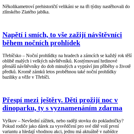
Několikametroví prehistoričtí velikáni se na tři týdny nastěhovali do
zlínského Zlatého jablka.
Napětí i smích, to vše zažijí návštěvníci
během nočních prohlídek
Třebíčsko – Noční prohlídky na hradech a zámcích se každý rok těší
oblibě malých i velkých návštěvníků. Kostýmovaní hrdinové
přenáší návštěvníky do dob minulých a vypráví jim příběhy o životě
předků. Kromě zámků letos proběhnou také noční prohlídky
baziliky a věže v Třebíči.
Přespí mezi ještěry. Děti prožijí noc v
dinoparku, ty s vyznamenáním zdarma
Vyškov – Nevšední zážitek, nebo raději stovku do pokladničky?
Pokud rodiče jako dárek za vysvědčení pro své dítě volí první
variantu a hledají vhodnou akci, jednu má aktuálně v nabídce