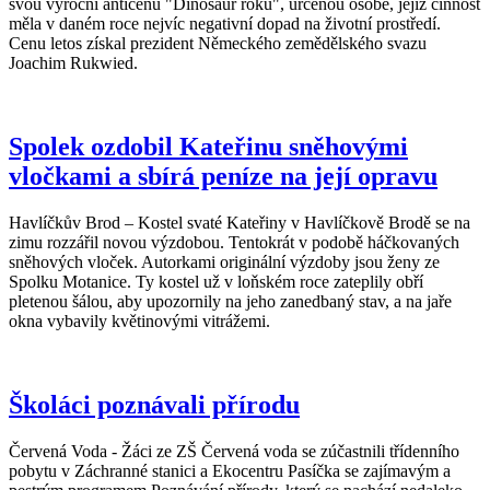
svou výroční anticenu "Dinosaur roku", určenou osobě, jejíž činnost
měla v daném roce nejvíc negativní dopad na životní prostředí.
Cenu letos získal prezident Německého zemědělského svazu
Joachim Rukwied.
Spolek ozdobil Kateřinu sněhovými
vločkami a sbírá peníze na její opravu
Havlíčkův Brod – Kostel svaté Kateřiny v Havlíčkově Brodě se na
zimu rozzářil novou výzdobou. Tentokrát v podobě háčkovaných
sněhových vloček. Autorkami originální výzdoby jsou ženy ze
Spolku Motanice. Ty kostel už v loňském roce zateplily obří
pletenou šálou, aby upozornily na jeho zanedbaný stav, a na jaře
okna vybavily květinovými vitrážemi.
Školáci poznávali přírodu
Červená Voda - Žáci ze ZŠ Červená voda se zúčastnili třídenního
pobytu v Záchranné stanici a Ekocentru Pasíčka se zajímavým a