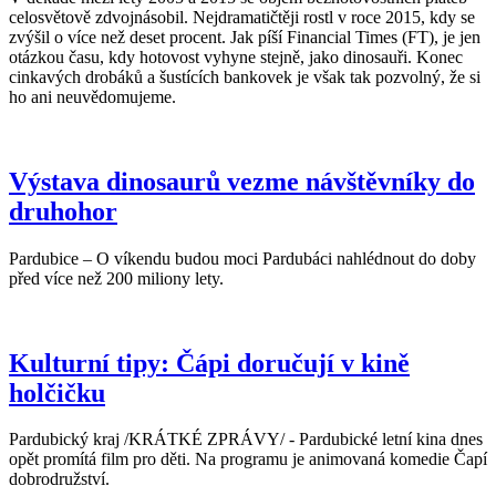
celosvětově zdvojnásobil. Nejdramatičtěji rostl v roce 2015, kdy se
zvýšil o více než deset procent. Jak píší Financial Times (FT), je jen
otázkou času, kdy hotovost vyhyne stejně, jako dinosauři. Konec
cinkavých drobáků a šustících bankovek je však tak pozvolný, že si
ho ani neuvědomujeme.
Výstava dinosaurů vezme návštěvníky do
druhohor
Pardubice – O víkendu budou moci Pardubáci nahlédnout do doby
před více než 200 miliony lety.
Kulturní tipy: Čápi doručují v kině
holčičku
Pardubický kraj /KRÁTKÉ ZPRÁVY/ - Pardubické letní kina dnes
opět promítá film pro děti. Na programu je animovaná komedie Čapí
dobrodružství.