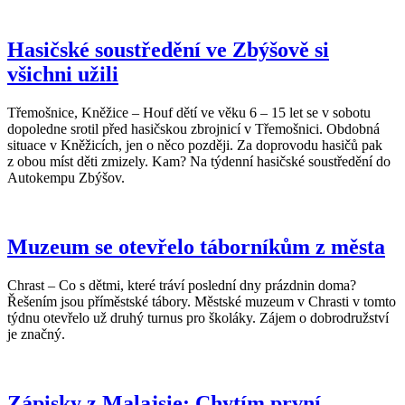
Hasičské soustředění ve Zbýšově si
všichni užili
Třemošnice, Kněžice – Houf dětí ve věku 6 – 15 let se v sobotu
dopoledne srotil před hasičskou zbrojnicí v Třemošnici. Obdobná
situace v Kněžicích, jen o něco později. Za doprovodu hasičů pak
z obou míst děti zmizely. Kam? Na týdenní hasičské soustředění do
Autokempu Zbýšov.
Muzeum se otevřelo táborníkům z města
Chrast – Co s dětmi, které tráví poslední dny prázdnin doma?
Řešením jsou příměstské tábory. Městské muzeum v Chrasti v tomto
týdnu otevřelo už druhý turnus pro školáky. Zájem o dobrodružství
je značný.
Zápisky z Malajsie: Chytím první