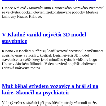
Hradec Králové - Milovníci knih z hradeckého Slezského Předměstí
se ve čtvrtek dočkali otevření zrekonstruované pobočky Městské
knihovny Hradec Králové.
V Kladně vznikl největší 3D model
stavebnice
Kladno - Kladeňáci si připisují další světové prvenství. Zaměstnanci
zdejší továrny vytvořili z kostiček Lega největší 3D model
stavebnice na světě, který je od minulého týdne k vidění v Lego
House v dánském Billundu. V den otevření ho přišla obdivovat
i dánská královská rodina.
Muž běhal středem vozovky a hrál si na
kuře. Skončil na psychiatrii
V úterý večer si strážníci při provádění kontroly všimnuli muže,