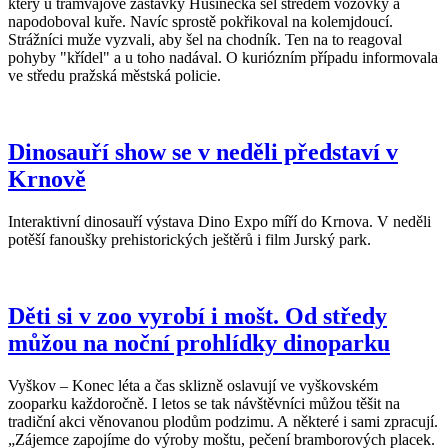
který u tramvajové zastávky Husinecká šel středem vozovky a
napodoboval kuře. Navíc sprostě pokřikoval na kolemjdoucí.
Strážníci muže vyzvali, aby šel na chodník. Ten na to reagoval
pohyby "křídel" a u toho nadával. O kuriózním případu informovala
ve středu pražská městská policie.
Dinosauří show se v neděli představí v
Krnově
Interaktivní dinosauří výstava Dino Expo míří do Krnova. V neděli
potěší fanoušky prehistorických ještěrů i film Jurský park.
Děti si v zoo vyrobí i mošt. Od středy
můžou na noční prohlídky dinoparku
Vyškov – Konec léta a čas sklizně oslavují ve vyškovském
zooparku každoročně. I letos se tak návštěvníci můžou těšit na
tradiční akci věnovanou plodům podzimu. A některé i sami zpracují.
„Zájemce zapojíme do výroby moštu, pečení bramborových placek.