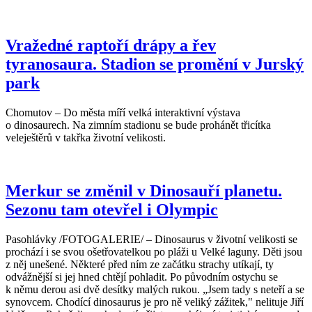
Vražedné raptoří drápy a řev
tyranosaura. Stadion se promění v Jurský
park
Chomutov – Do města míří velká interaktivní výstava
o dinosaurech. Na zimním stadionu se bude prohánět třicítka
veleještěrů v takřka životní velikosti.
Merkur se změnil v Dinosauří planetu.
Sezonu tam otevřel i Olympic
Pasohlávky /FOTOGALERIE/ – Dinosaurus v životní velikosti se
prochází i se svou ošetřovatelkou po pláži u Velké laguny. Děti jsou
z něj unešené. Některé před ním ze začátku strachy utíkají, ty
odvážnější si jej hned chtějí pohladit. Po původním ostychu se
k němu derou asi dvě desítky malých rukou. „Jsem tady s neteří a se
synovcem. Chodící dinosaurus je pro ně veliký zážitek," nelituje Jiří