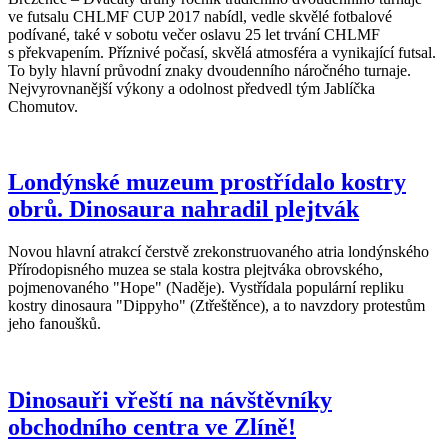
ve futsalu CHLMF CUP 2017 nabídl, vedle skvělé fotbalové
podívané, také v sobotu večer oslavu 25 let trvání CHLMF
s překvapením. Příznivé počasí, skvělá atmosféra a vynikající futsal.
To byly hlavní průvodní znaky dvoudenního náročného turnaje.
Nejvyrovnanější výkony a odolnost předvedl tým Jablíčka
Chomutov.
Londýnské muzeum prostřídalo kostry
obrů. Dinosaura nahradil plejtvák
Novou hlavní atrakcí čerstvě zrekonstruovaného atria londýnského
Přírodopisného muzea se stala kostra plejtváka obrovského,
pojmenovaného "Hope" (Naděje). Vystřídala populární repliku
kostry dinosaura "Dippyho" (Ztřeštěnce), a to navzdory protestům
jeho fanoušků.
Dinosauři vřeští na návštěvníky
obchodního centra ve Zlíně!