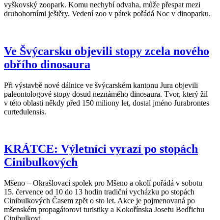
vyškovský zoopark. Komu nechybí odvaha, může přespat mezi
druhohorními ještěry. Vedení zoo v pátek pořádá Noc v dinoparku.
Ve Švýcarsku objevili stopy zcela nového
obřího dinosaura
Při výstavbě nové dálnice ve švýcarském kantonu Jura objevili
paleontologové stopy dosud neznámého dinosaura. Tvor, který žil
v této oblasti někdy před 150 miliony let, dostal jméno Jurabrontes
curtedulensis.
KRÁTCE: Výletníci vyrazí po stopách
Cinibulkových
Mšeno – Okrašlovací spolek pro Mšeno a okolí pořádá v sobotu
15. července od 10 do 13 hodin tradiční vycházku po stopách
Cinibulkových Časem zpět o sto let. Akce je pojmenovaná po
mšenském propagátorovi turistiky a Kokořínska Josefu Bedřichu
Cinibulkovi.