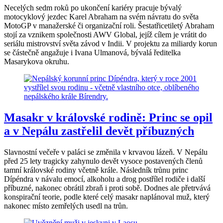
Necelých sedm roků po ukončení kariéry pracuje bývalý
motocyklový jezdec Karel Abraham na svém návratu do světa
MotoGP v manažerské či organizační roli. Šestatřicetiletý Abraham
stojí za vznikem společnosti AWV Global, jejíž cílem je vrátit do
seriálu mistrovství světa závod v Indii. V projektu za miliardy korun
se částečně angažuje i Ivana Ulmanová, bývalá ředitelka
Masarykova okruhu.
Masakr v královské rodině: Princ se opil
a v Nepálu zastřelil devět příbuzných
Slavnostní večeře v paláci se změnila v krvavou lázeň. V Nepálu
před 25 lety tragicky zahynulo devět vysoce postavených členů
tamní královské rodiny včetně krále. Následník trůnu princ
Dípéndra v návalu emocí, alkoholu a drog postřílel rodiče i další
příbuzné, nakonec obrátil zbraň i proti sobě. Dodnes ale přetrvává
konspirační teorie, podle které celý masakr naplánoval muž, který
nakonec místo zemřelých usedl na trůn.