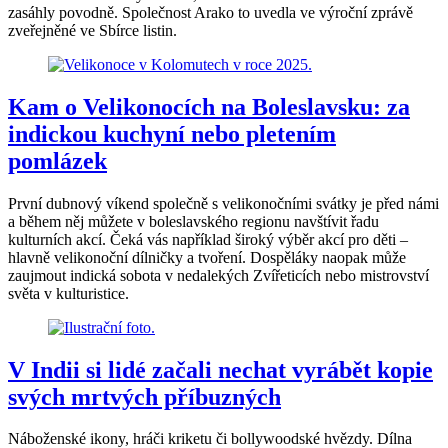
zasáhly povodně. Společnost Arako to uvedla ve výroční zprávě
zveřejněné ve Sbírce listin.
Kam o Velikonocích na Boleslavsku: za
indickou kuchyní nebo pletením
pomlázek
První dubnový víkend společně s velikonočními svátky je před námi
a během něj můžete v boleslavského regionu navštívit řadu
kulturních akcí. Čeká vás například široký výběr akcí pro děti –
hlavně velikonoční dílničky a tvoření. Dospěláky naopak může
zaujmout indická sobota v nedalekých Zvířeticích nebo mistrovství
světa v kulturistice.
V Indii si lidé začali nechat vyrábět kopie
svých mrtvých příbuzných
Náboženské ikony, hráči kriketu či bollywoodské hvězdy. Dílna