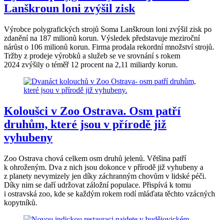
Lanškroun loni zvýšil zisk
Výrobce polygrafických strojů Soma Lanškroun loni zvýšil zisk po
zdanění na 187 milionů korun. Výsledek představuje meziroční
nárůst o 106 milionů korun. Firma prodala rekordní množství strojů.
Tržby z prodeje výrobků a služeb se ve srovnání s rokem
2024 zvýšily o téměř 12 procent na 2,11 miliardy korun.
Koloušci v Zoo Ostrava. Osm patří
druhům, které jsou v přírodě již
vyhubeny
Zoo Ostrava chová celkem osm druhů jelenů. Většina patří
k ohroženým. Dva z nich jsou dokonce v přírodě již vyhubeny a
z planety nevymizely jen díky záchranným chovům v lidské péči.
Díky nim se daří udržovat záložní populace. Přispívá k tomu
i ostravská zoo, kde se každým rokem rodí mláďata těchto vzácných
kopytníků.