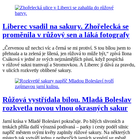
Liberec vsadil na sakury. Zhořelecká se
proměnila v růžový sen a láká fotografy
„Červenou už nechci víc a černá se mi protiví. S tou bílou jsem to
přehnala a ta zelená je šílená, jen růžová to může být,“ zpívá Ilona
Csáková v jedné ze svých nejznámějších písní, když pospíchá
v růžové sukni tramvají a Stromovkou. A Liberec jí dává za pravdu,
v ulicích rozkvetly oblíbené sakury.
Růžová vystřídala bílou. Mladá Boleslav
rozkvetla novou vlnou okrasných sakur
Jarní krása v Mladé Boleslavi pokračuje. Po bílých slivoních a
trnkách přišla další výrazná podívaná – parky i cesty podél silnic
napříč městem svými květy zaplnily růžové sakury. Na některých
místech tak vytváří jednu z nejhezčích jarních scenérií ve městě.