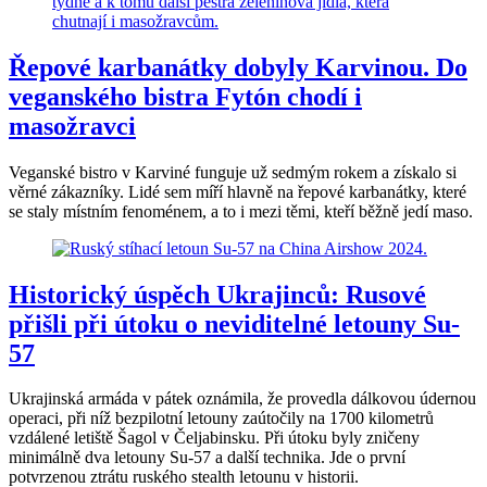
Řepové karbanátky dobyly Karvinou. Do
veganského bistra Fytón chodí i
masožravci
Veganské bistro v Karviné funguje už sedmým rokem a získalo si
věrné zákazníky. Lidé sem míří hlavně na řepové karbanátky, které
se staly místním fenoménem, a to i mezi těmi, kteří běžně jedí maso.
Historický úspěch Ukrajinců: Rusové
přišli při útoku o neviditelné letouny Su-
57
Ukrajinská armáda v pátek oznámila, že provedla dálkovou údernou
operaci, při níž bezpilotní letouny zaútočily na 1700 kilometrů
vzdálené letiště Šagol v Čeljabinsku. Při útoku byly zničeny
minimálně dva letouny Su-57 a další technika. Jde o první
potvrzenou ztrátu ruského stealth letounu v historii.