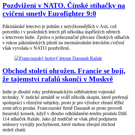
Pozdvižení v NATO. Čínské stíhačky na
cvičení smetly Eurofighter 9:0
Pákistánské letectvo je jedním z nejvýkonnějších v Asii, což
potvrdilo i v posledních letech při několika úspěšných střetech
s letectvem Indie. Zpráva o jednoznačné převaze čínských stíhaček
v rukou pákistánských pilotů na mezinárodním leteckém cvičení
však vyvolala v NATO pozdvižení.
Obchod století ohrožen. Francie se bojí,
že tajemství rafalů skončí v Moskvě
Indie je dlouhé roky problematickým odběratelem vojenské
techniky. V indické armádě se sváří několik skupin, které preferují
spolupráci s různými subjekty, proto je pro výrobce zbraní těžké
zemi něco prodat. Francouzské firmě Dassault se proto provedl
husarský kousek, když v dlouho odkládaném tendru prodala Dillí
114 stíhaček Rafale. Jako již tradičně se však před podpisem
smlouvy vyrojily pochybnosti, které mohou zbrojní obchod
století zhatit.