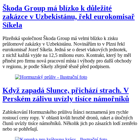
Škoda Group má blízko k důležité
zakázce v Uzbekistánu, řekl eurokomisař
Síkela
Plzeňská společnost Škoda Group má velmi blízko k zisku
průlomové zakázky v Uzbekistánu. Novinářům to v Plzni řekl
eurokomisař Jozef Síkela. Jedná se o deset vlakových jednotek,
z nichž každá vyjde na 12,5 milionu euro. Kontrakt, který by měl
přinést pro firmu nová pracovní místa i výhody pro další obchody
v regionu, je podle Síkely zřejmě těsně před podpisem.
Když zapadá Slunce, přichází strach. V
Perském zálivu uvízly tisíce námořníků
Zablokování Hormuzského průlivu Íránci neznamená jen rychle
rostoucí ceny ropy. V oblasti kvůli hrozbě dronů, raket a útočných
člunů uvízly tisíce námořníků. Několik jich po zásazích lodí zemřelo
nebo se pohřešují.