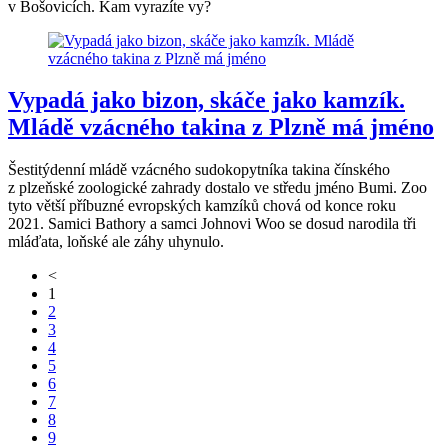
v Bošovicích. Kam vyrazíte vy?
Vypadá jako bizon, skáče jako kamzík.
Mládě vzácného takina z Plzně má jméno
Šestitýdenní mládě vzácného sudokopytníka takina čínského
z plzeňské zoologické zahrady dostalo ve středu jméno Bumi. Zoo
tyto větší příbuzné evropských kamzíků chová od konce roku
2021. Samici Bathory a samci Johnovi Woo se dosud narodila tři
mláďata, loňské ale záhy uhynulo.
<
1
2
3
4
5
6
7
8
9