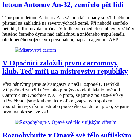
letoun Antonov An-32, zemřelo pět lidí
Transportní letoun Antonov An-32 indické armády se zřítil během
přistání na základně na severovýchodě země. Při nehodě zemřelo
pět lidí, informovala armáda. V indických médích se objevily záběry
hustého černého dýmu nad základnou a zničeného trupu letadla
obklopeného vojenským personálem, napsala agentura AFP.
V Opočnici založili první carromový
klub. Teď míří na mistrovství republiky
Před pár týdny jsme se štamgasty v naší Hospodě U Herčíků
v Opočnici založili něco jako pionýrský oddíl! Má to jméno I.
Carrom club Opočnice z. s. To proto, že jsme z polabské vísky
u Poděbrad, jsme klubem, tedy ofiko „zapsaným spolkem“
v soudním rejstříku u jednoho pražského soudu, a i proto, že jsme
první na okrese i ze vsi!
Rozpohybujte v Opavě své tělo sufijským