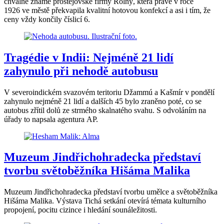
chvalně známé prostějovské firmy Rolný, která právě v roce
1926 ve městě překvapila kvalitní hotovou konfekcí a asi i tím, že
ceny vždy končily číslicí 6.
Tragédie v Indii: Nejméně 21 lidí
zahynulo při nehodě autobusu
V severoindickém svazovém teritoriu Džammú a Kašmír v pondělí
zahynulo nejméně 21 lidí a dalších 45 bylo zraněno poté, co se
autobus zřítil dolů ze strmého skalnatého svahu. S odvoláním na
úřady to napsala agentura AP.
Muzeum Jindřichohradecka představí
tvorbu světoběžníka Hišáma Malika
Muzeum Jindřichohradecka představí tvorbu umělce a světoběžníka
Hišáma Malika. Výstava Tichá setkání otevírá témata kulturního
propojení, pocitu cizince i hledání sounáležitosti.