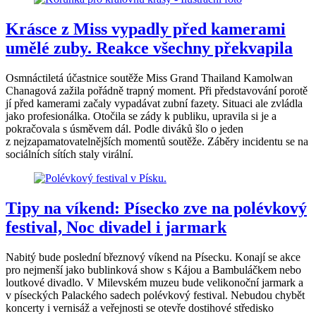
Krásce z Miss vypadly před kamerami
umělé zuby. Reakce všechny překvapila
Osmnáctiletá účastnice soutěže Miss Grand Thailand Kamolwan
Chanagová zažila pořádně trapný moment. Při představování porotě
jí před kamerami začaly vypadávat zubní fazety. Situaci ale zvládla
jako profesionálka. Otočila se zády k publiku, upravila si je a
pokračovala s úsměvem dál. Podle diváků šlo o jeden
z nejzapamatovatelnějších momentů soutěže. Záběry incidentu se na
sociálních sítích staly virální.
Tipy na víkend: Písecko zve na polévkový
festival, Noc divadel i jarmark
Nabitý bude poslední březnový víkend na Písecku. Konají se akce
pro nejmenší jako bublinková show s Kájou a Bambuláčkem nebo
loutkové divadlo. V Milevském muzeu bude velikonoční jarmark a
v píseckých Palackého sadech polévkový festival. Nebudou chybět
koncerty i vernisáž a veřejnosti se otevře dostihové středisko