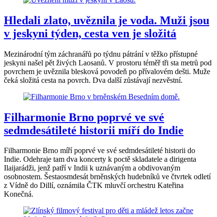
Hledali zlato, uvěznila je voda. Muži jsou
v jeskyni týden, cesta ven je složitá
Mezinárodní tým záchranářů po týdnu pátrání v těžko přístupné
jeskyni našel pět živých Laosanů. V prostoru téměř tři sta metrů pod
povrchem je uvěznila blesková povodeň po přívalovém dešti. Muže
čeká složitá cesta na povrch. Dva další zůstávají nezvěstní.
Filharmonie Brno poprvé ve své
sedmdesátileté historii míří do Indie
Filharmonie Brno míří poprvé ve své sedmdesátileté historii do
Indie. Odehraje tam dva koncerty k poctě skladatele a dirigenta
Ilaijarádži, jenž patří v Indii k uznávaným a obdivovaným
osobnostem. Šestaosmdesát brněnských hudebníků ve čtvrtek odletí
z Vídně do Dillí, oznámila ČTK mluvčí orchestru Kateřina
Konečná.