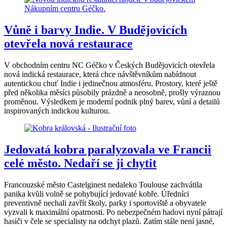
Vůně i barvy Indie. V Budějovicích
otevřela nová restaurace
V obchodním centru NC Géčko v Českých Budějovicích otevřela
nová indická restaurace, která chce návštěvníkům nabídnout
autentickou chuť Indie i jedinečnou atmosféru. Prostory, které ještě
před několika měsíci působily prázdně a neosobně, prošly výraznou
proměnou. Výsledkem je moderní podnik plný barev, vůní a detailů
inspirovaných indickou kulturou.
Jedovatá kobra paralyzovala ve Francii
celé město. Nedaří se ji chytit
Francouzské město Castelginest nedaleko Toulouse zachvátila
panika kvůli volně se pohybující jedovaté kobře. Úředníci
preventivně nechali zavřít školy, parky i sportoviště a obyvatele
vyzvali k maximální opatrnosti. Po nebezpečném hadovi nyní pátrají
hasiči v čele se specialisty na odchyt plazů. Zatím stále není jasné,