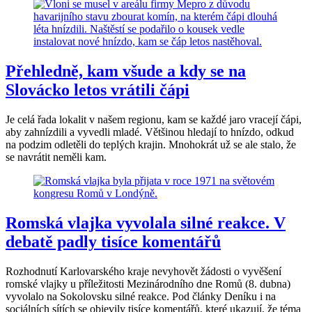
Přehledně, kam všude a kdy se na
Slovácko letos vrátili čápi
Je celá řada lokalit v našem regionu, kam se každé jaro vracejí čápi,
aby zahnízdili a vyvedli mladé. Většinou hledají to hnízdo, odkud
na podzim odletěli do teplých krajin. Mnohokrát už se ale stalo, že
se navrátit neměli kam.
Romská vlajka vyvolala silné reakce. V
debatě padly tisíce komentářů
Rozhodnutí Karlovarského kraje nevyhovět žádosti o vyvěšení
romské vlajky u příležitosti Mezinárodního dne Romů (8. dubna)
vyvolalo na Sokolovsku silné reakce. Pod články Deníku i na
sociálních sítích se objevily tisíce komentářů, které ukazují, že téma