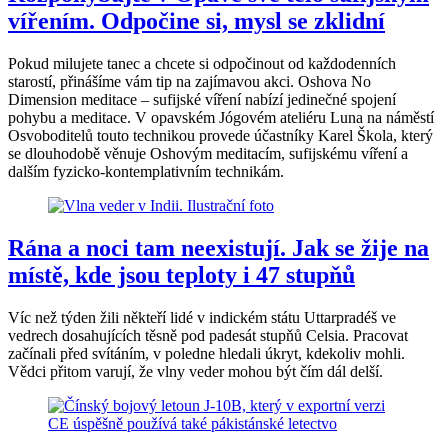
vířením. Odpočine si, mysl se zklidní
Pokud milujete tanec a chcete si odpočinout od každodenních
starostí, přinášíme vám tip na zajímavou akci. Oshova No
Dimension meditace – sufijské víření nabízí jedinečné spojení
pohybu a meditace. V opavském Jógovém ateliéru Luna na náměstí
Osvoboditelů touto technikou provede účastníky Karel Škola, který
se dlouhodobě věnuje Oshovým meditacím, sufijskému víření a
dalším fyzicko-kontemplativním technikám.
Rána a noci tam neexistují. Jak se žije na
místě, kde jsou teploty i 47 stupňů
Víc než týden žili někteří lidé v indickém státu Uttarpradéš ve
vedrech dosahujících těsně pod padesát stupňů Celsia. Pracovat
začínali před svítáním, v poledne hledali úkryt, kdekoliv mohli.
Vědci přitom varují, že vlny veder mohou být čím dál delší.