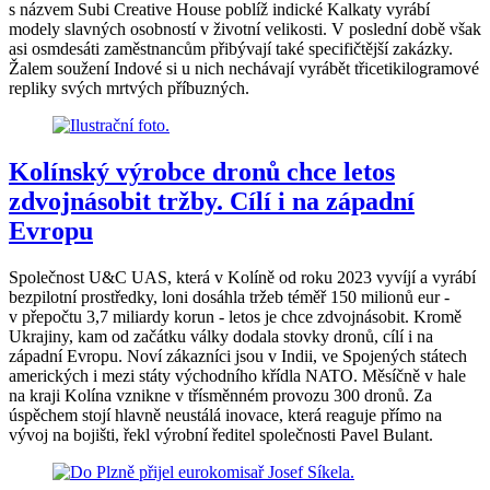
s názvem Subi Creative House poblíž indické Kalkaty vyrábí
modely slavných osobností v životní velikosti. V poslední době však
asi osmdesáti zaměstnancům přibývají také specifičtější zakázky.
Žalem soužení Indové si u nich nechávají vyrábět třicetikilogramové
repliky svých mrtvých příbuzných.
Kolínský výrobce dronů chce letos
zdvojnásobit tržby. Cílí i na západní
Evropu
Společnost U&C UAS, která v Kolíně od roku 2023 vyvíjí a vyrábí
bezpilotní prostředky, loni dosáhla tržeb téměř 150 milionů eur -
v přepočtu 3,7 miliardy korun - letos je chce zdvojnásobit. Kromě
Ukrajiny, kam od začátku války dodala stovky dronů, cílí i na
západní Evropu. Noví zákazníci jsou v Indii, ve Spojených státech
amerických i mezi státy východního křídla NATO. Měsíčně v hale
na kraji Kolína vznikne v třísměnném provozu 300 dronů. Za
úspěchem stojí hlavně neustálá inovace, která reaguje přímo na
vývoj na bojišti, řekl výrobní ředitel společnosti Pavel Bulant.