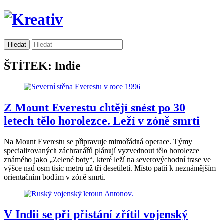
ŠTÍTEK: Indie
Z Mount Everestu chtějí snést po 30
letech tělo horolezce. Leží v zóně smrti
Na Mount Everestu se připravuje mimořádná operace. Týmy
specializovaných záchranářů plánují vyzvednout tělo horolezce
známého jako „Zelené boty“, které leží na severovýchodní trase ve
výšce nad osm tisíc metrů už tři desetiletí. Místo patří k neznámějším
orientačním bodům v zóně smrti.
V Indii se při přistání zřítil vojenský