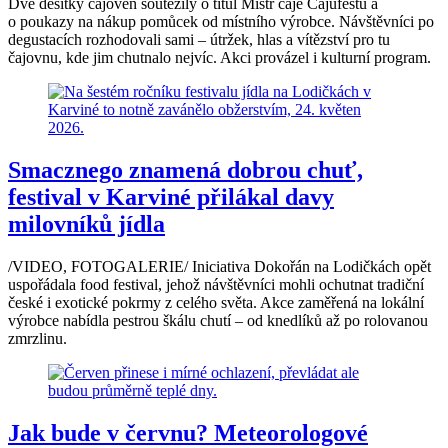
Dvě desítky čajoven soutěžily o titul Mistr čaje Čajůfestu a
o poukazy na nákup pomůcek od místního výrobce. Návštěvníci po
degustacích rozhodovali sami – útržek, hlas a vítězství pro tu
čajovnu, kde jim chutnalo nejvíc. Akci provázel i kulturní program.
Smacznego znamená dobrou chuť,
festival v Karviné přilákal davy
milovníků jídla
/VIDEO, FOTOGALERIE/ Iniciativa Dokořán na Lodičkách opět
uspořádala food festival, jehož návštěvníci mohli ochutnat tradiční
české i exotické pokrmy z celého světa. Akce zaměřená na lokální
výrobce nabídla pestrou škálu chutí – od knedlíků až po rolovanou
zmrzlinu.
Jak bude v červnu? Meteorologové