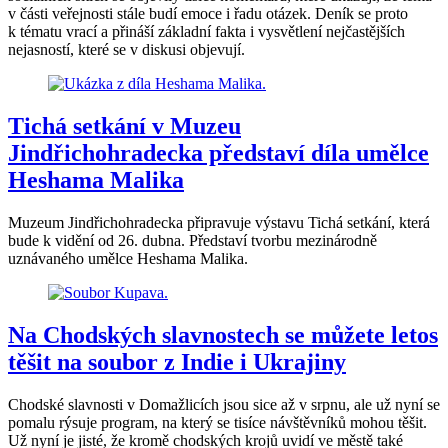
v části veřejnosti stále budí emoce i řadu otázek. Deník se proto
k tématu vrací a přináší základní fakta i vysvětlení nejčastějších
nejasností, které se v diskusi objevují.
Tichá setkání v Muzeu
Jindřichohradecka představí díla umělce
Heshama Malika
Muzeum Jindřichohradecka připravuje výstavu Tichá setkání, která
bude k vidění od 26. dubna. Představí tvorbu mezinárodně
uznávaného umělce Heshama Malika.
Na Chodských slavnostech se můžete letos
těšit na soubor z Indie i Ukrajiny
Chodské slavnosti v Domažlicích jsou sice až v srpnu, ale už nyní se
pomalu rýsuje program, na který se tisíce návštěvníků mohou těšit.
Už nyní je jisté, že kromě chodských krojů uvidí ve městě také