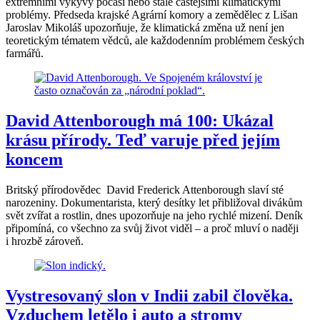
extrémními výkyvy počasí nebo stále častějšími klimatickými
problémy. Předseda krajské Agrární komory a zemědělec z Lišan
Jaroslav Mikoláš upozorňuje, že klimatická změna už není jen
teoretickým tématem vědců, ale každodenním problémem českých
farmářů.
David Attenborough má 100: Ukázal
krásu přírody. Teď varuje před jejím
koncem
Britský přírodovědec David Frederick Attenborough slaví sté
narozeniny. Dokumentarista, který desítky let přibližoval divákům
svět zvířat a rostlin, dnes upozorňuje na jeho rychlé mizení. Deník
připomíná, co všechno za svůj život viděl – a proč mluví o naději
i hrozbě zároveň.
Vystresovaný slon v Indii zabil člověka.
Vzduchem letělo i auto a stromy