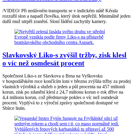
/VIDEO/ Při nedávném transportu se v indickém státě Kérala
rozzuřil slon a napadl člověka, který útok nepřežil. Minimálně jeden
další muž utrpěl zranění. Sloní řádění zachytily kamery.
Slavkovský Liko-s zvýšil tržby, zisk klesl
o víc než osmdesát procent
Společnost Liko-s ze Slavkova u Brna na Vyškovsku
v hospodářském roce končícím loni v březnu zvýšila tržby za prodej
vlastních výrobků a služeb o jeden a půl procenta na 457 milionů
korun, zisk po zdanění klesl z 24,7 milionu korun o rok dříve na
4,4 milionu korun, což představuje pokles o víc než osmdesát
procent. Vyplývá to z výroční zprávy společnosti dostupné ve
Sbírce listin.