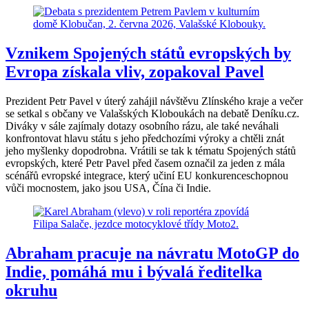
Vznikem Spojených států evropských by
Evropa získala vliv, zopakoval Pavel
Prezident Petr Pavel v úterý zahájil návštěvu Zlínského kraje a večer
se setkal s občany ve Valašských Kloboukách na debatě Deníku.cz.
Diváky v sále zajímaly dotazy osobního rázu, ale také neváhali
konfrontovat hlavu státu s jeho předchozími výroky a chtěli znát
jeho myšlenky dopodrobna. Vrátili se tak k tématu Spojených států
evropských, které Petr Pavel před časem označil za jeden z mála
scénářů evropské integrace, který učiní EU konkurenceschopnou
vůči mocnostem, jako jsou USA, Čína či Indie.
Abraham pracuje na návratu MotoGP do
Indie, pomáhá mu i bývalá ředitelka
okruhu