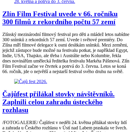
Zlín Film Festival uvede v 66. ročníku
300 filmů z rekordního počtu 57 zemí
Zlínský mezinárodní filmový festival pro děti a mládež letos nabídne
300 snímků z rekordních 57 zemí. Uvede i světové premiéry. Do
Zlína míří filmové delegace k osmi desítkám snímků. Mezi zeměmi,
jejichž zástupce bude možné na festivalu potkat, je například Egypt,
Indie, USA, Thajsko, ale třeba i Austrálie nebo Kolumbie, řekla
dnes novinářům umělecká ředitelka festivalu Markéta Pášmová. Zlín
Film Festival začne ve čtvrtek a potrvá do 3. června. Letos se koná
66. ročník, jde o největší a nejstarší festival svého druhu na světě.
Čajůfest přilákal stovky návštěvníků.
Zaplnili celou zahradu ústeckého
rozhlasu
/FOTOGALERIE/ Čajůfest v neděli 24. května přilákal stovky lidí
a zahrada u Českého rozhlasu v Ústí nad Labem praskala ve švech.