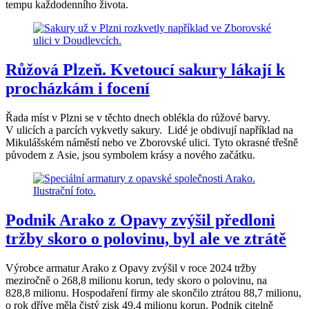
tempu každodenního života.
Růžová Plzeň. Kvetoucí sakury lákají k
procházkám i focení
Řada míst v Plzni se v těchto dnech oblékla do růžové barvy.
V ulicích a parcích vykvetly sakury. Lidé je obdivují například na
Mikulášském náměstí nebo ve Zborovské ulici. Tyto okrasné třešně
původem z Asie, jsou symbolem krásy a nového začátku.
Podnik Arako z Opavy zvýšil předloni
tržby skoro o polovinu, byl ale ve ztrátě
Výrobce armatur Arako z Opavy zvýšil v roce 2024 tržby
meziročně o 268,8 milionu korun, tedy skoro o polovinu, na
828,8 milionu. Hospodaření firmy ale skončilo ztrátou 88,7 milionu,
o rok dříve měla čistý zisk 49,4 milionu korun. Podnik citelně