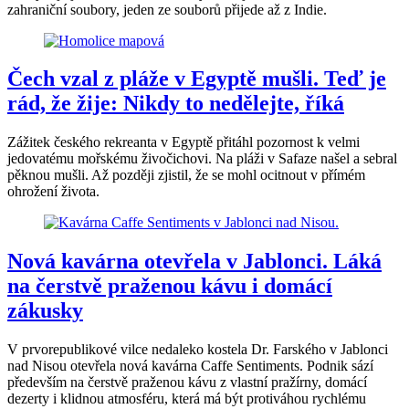
zahraniční soubory, jeden ze souborů přijede až z Indie.
Čech vzal z pláže v Egyptě mušli. Teď je
rád, že žije: Nikdy to nedělejte, říká
Zážitek českého rekreanta v Egyptě přitáhl pozornost k velmi
jedovatému mořskému živočichovi. Na pláži v Safaze našel a sebral
pěknou mušli. Až později zjistil, že se mohl ocitnout v přímém
ohrožení života.
Nová kavárna otevřela v Jablonci. Láká
na čerstvě praženou kávu i domácí
zákusky
V prvorepublikové vilce nedaleko kostela Dr. Farského v Jablonci
nad Nisou otevřela nová kavárna Caffe Sentiments. Podnik sází
především na čerstvě praženou kávu z vlastní pražírny, domácí
dezerty i klidnou atmosféru, která má být protiváhou rychlému