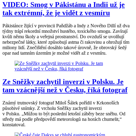
VIDEO: Smog v Pákistánu a Indii už je
tak extrémní, že je vidět z vesmíru
Pákistánce žijící v provincii Paňdžáb a Indy z Nového Dillí už dva
týdny trápí rekordní množství hustého, toxického smogu. Zavírají
kvůli němu školy a veřejná prostranství. Do ovzduší se uvolňují
nebezpečné látky, které způsobují astma či rakovinu a ohrožují tím
miliony lidí. Znečištění dosáhlo takové úrovně, že obrovský šedý
opar nad tamním územím je možné vidět až z vesmíru.
Ze Sněžky zachytil inverzi v Polsku. Je
tam vzácnější než v Česku, říká fotograf
Známý trutnovský fotograf Miloš Šálek pořídil v Krkonoších
působivé snímky. Z vrcholu Sněžky zachytil inverzi
v Polsku. „Můžou to být poslední letošní záběry beze sněhu. Od
středy má podle předpovědí meteorologů na horách chumelit,“
konstatoval.