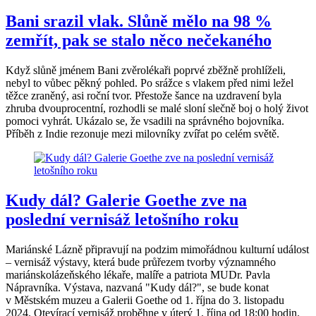
Bani srazil vlak. Slůně mělo na 98 %
zemřít, pak se stalo něco nečekaného
Když slůně jménem Bani zvěrolékaři poprvé zběžně prohlíželi,
nebyl to vůbec pěkný pohled. Po srážce s vlakem před nimi ležel
těžce zraněný, asi roční tvor. Přestože šance na uzdravení byla
zhruba dvouprocentní, rozhodli se malé sloní slečně boj o holý život
pomoci vyhrát. Ukázalo se, že vsadili na správného bojovníka.
Příběh z Indie rezonuje mezi milovníky zvířat po celém světě.
Kudy dál? Galerie Goethe zve na
poslední vernisáž letošního roku
Mariánské Lázně připravují na podzim mimořádnou kulturní událost
– vernisáž výstavy, která bude průřezem tvorby významného
mariánskolázeňského lékaře, malíře a patriota MUDr. Pavla
Nápravníka. Výstava, nazvaná "Kudy dál?", se bude konat
v Městském muzeu a Galerii Goethe od 1. října do 3. listopadu
2024. Otevírací vernisáž proběhne v úterý 1. října od 18:00 hodin.