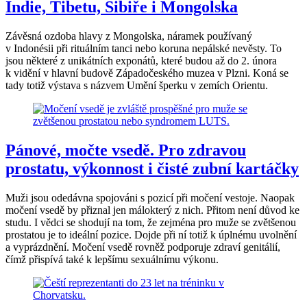
Indie, Tibetu, Sibiře i Mongolska
Závěsná ozdoba hlavy z Mongolska, náramek používaný
v Indonésii při rituálním tanci nebo koruna nepálské nevěsty. To
jsou některé z unikátních exponátů, které budou až do 2. února
k vidění v hlavní budově Západočeského muzea v Plzni. Koná se
tady totiž výstava s názvem Umění šperku v zemích Orientu.
Pánové, močte vsedě. Pro zdravou
prostatu, výkonnost i čisté zubní kartáčky
Muži jsou odedávna spojováni s pozicí při močení vestoje. Naopak
močení vsedě by přiznal jen málokterý z nich. Přitom není důvod ke
studu. I vědci se shodují na tom, že zejména pro muže se zvětšenou
prostatou je to ideální pozice. Dojde při ní totiž k úplnému uvolnění
a vyprázdnění. Močení vsedě rovněž podporuje zdraví genitálií,
čímž přispívá také k lepšímu sexuálnímu výkonu.