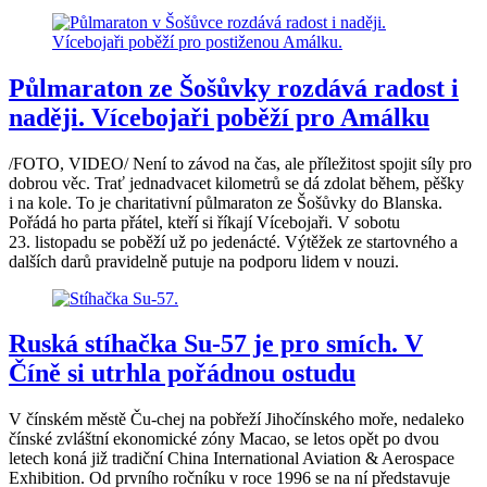
Půlmaraton ze Šošůvky rozdává radost i
naději. Vícebojaři poběží pro Amálku
/FOTO, VIDEO/ Není to závod na čas, ale příležitost spojit síly pro
dobrou věc. Trať jednadvacet kilometrů se dá zdolat během, pěšky
i na kole. To je charitativní půlmaraton ze Šošůvky do Blanska.
Pořádá ho parta přátel, kteří si říkají Vícebojaři. V sobotu
23. listopadu se poběží už po jedenácté. Výtěžek ze startovného a
dalších darů pravidelně putuje na podporu lidem v nouzi.
Ruská stíhačka Su-57 je pro smích. V
Číně si utrhla pořádnou ostudu
V čínském městě Ču-chej na pobřeží Jihočínského moře, nedaleko
čínské zvláštní ekonomické zóny Macao, se letos opět po dvou
letech koná již tradiční China International Aviation & Aerospace
Exhibition. Od prvního ročníku v roce 1996 se na ní představuje