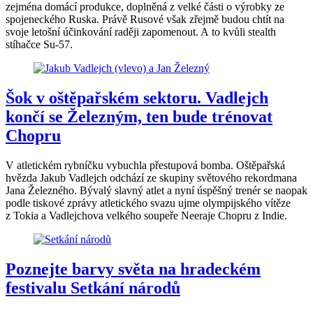
zejména domácí produkce, doplněná z velké části o výrobky ze
spojeneckého Ruska. Právě Rusové však zřejmě budou chtít na
svoje letošní účinkování raději zapomenout. A to kvůli stealth
stíhačce Su-57.
Šok v oštěpařském sektoru. Vadlejch
končí se Železným, ten bude trénovat
Chopru
V atletickém rybníčku vybuchla přestupová bomba. Oštěpařská
hvězda Jakub Vadlejch odchází ze skupiny světového rekordmana
Jana Železného. Bývalý slavný atlet a nyní úspěšný trenér se naopak
podle tiskové zprávy atletického svazu ujme olympijského vítěze
z Tokia a Vadlejchova velkého soupeře Neeraje Chopru z Indie.
Poznejte barvy světa na hradeckém
festivalu Setkání národů