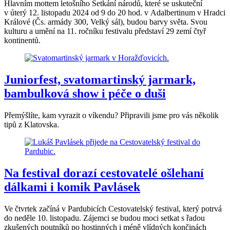
Hlavním mottem letošního Setkání národů, které se uskuteční
v úterý 12. listopadu 2024 od 9 do 20 hod. v Adalbertinum v Hradci
Králové (Čs. armády 300, Velký sál), budou barvy světa. Svou
kulturu a umění na 11. ročníku festivalu představí 29 zemí čtyř
kontinentů.
Juniorfest, svatomartinský jarmark,
bambulková show i péče o duši
Přemýšlíte, kam vyrazit o víkendu? Připravili jsme pro vás několik
tipů z Klatovska.
Na festival dorazí cestovatelé ošlehaní
dálkami i komik Pavlásek
Ve čtvrtek začíná v Pardubicích Cestovatelský festival, který potrvá
do neděle 10. listopadu. Zájemci se budou moci setkat s řadou
zkušených poutníků po hostinných i méně vlídných končinách