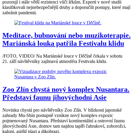
pozorují i stále větší rezistenci vůči lékům. Experti v nové studii
klasifikovali nejnebezpečnější druhy a doporučili postupy, které mají
zabránit pandemii.
Meditace, bubnování nebo muzikoterapie.
Mariánská louka patřila Festivalu klidu
/FOTO, VIDEO/ Na Mariánské louce v Děčíně čekala v sobotu
21. září návštěvníky zajímavá atmosféra Festivalu klidu.
Zoo Zlín chystá nový komplex Nusantara.
Představí faunu jihovýchodní Asie
Novinku chystá pro návštěvníky Zoo Zlín. V blízkosti japonské
zahrady Mu-Shin postupně vznikne nový komplex expozic
pojmenovaný Nusantara. Představí kontinentální a ostrovní faunu
jihovýchodní Asie, domov tam najdou tapíři čabrakoví, zoborožci,
kaloni, asijští plazi a dikobrazi.