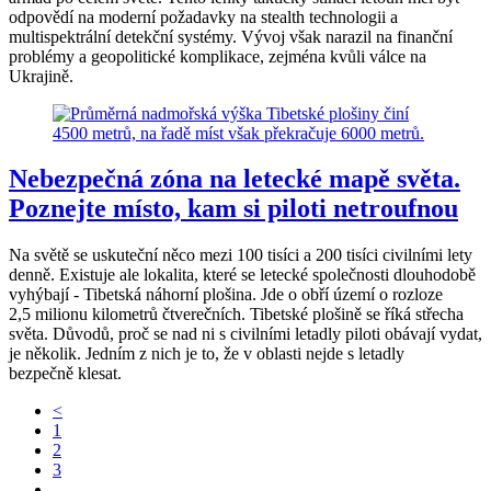
odpovědí na moderní požadavky na stealth technologii a
multispektrální detekční systémy. Vývoj však narazil na finanční
problémy a geopolitické komplikace, zejména kvůli válce na
Ukrajině.
Nebezpečná zóna na letecké mapě světa.
Poznejte místo, kam si piloti netroufnou
Na světě se uskuteční něco mezi 100 tisíci a 200 tisíci civilními lety
denně. Existuje ale lokalita, které se letecké společnosti dlouhodobě
vyhýbají - Tibetská náhorní plošina. Jde o obří území o rozloze
2,5 milionu kilometrů čtverečních. Tibetské plošině se říká střecha
světa. Důvodů, proč se nad ni s civilními letadly piloti obávají vydat,
je několik. Jedním z nich je to, že v oblasti nejde s letadly
bezpečně klesat.
<
1
2
3
…