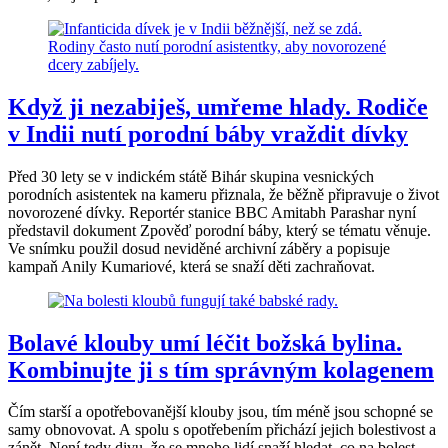
Když ji nezabiješ, umřeme hlady. Rodiče
v Indii nutí porodní báby vraždit dívky
Před 30 lety se v indickém státě Bihár skupina vesnických
porodních asistentek na kameru přiznala, že běžně připravuje o život
novorozené dívky. Reportér stanice BBC Amitabh Parashar nyní
představil dokument Zpověď porodní báby, který se tématu věnuje.
Ve snímku použil dosud neviděné archivní záběry a popisuje
kampaň Anily Kumariové, která se snaží děti zachraňovat.
Bolavé klouby umí léčit božská bylina.
Kombinujte ji s tím správným kolagenem
Čím starší a opotřebovanější klouby jsou, tím méně jsou schopné se
samy obnovovat. A spolu s opotřebením přichází jejich bolestivost a
zánět. Není tedy divu, že se mnoho lidí snaží hledat, co na bolest