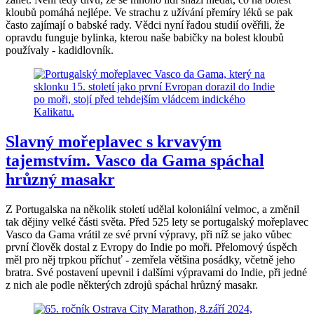
kloubů pomáhá nejlépe. Ve strachu z užívání přemíry léků se pak
často zajímají o babské rady. Vědci nyní řadou studií ověřili, že
opravdu funguje bylinka, kterou naše babičky na bolest kloubů
používaly - kadidlovník.
Slavný mořeplavec s krvavým
tajemstvím. Vasco da Gama spáchal
hrůzný masakr
Z Portugalska na několik století udělal koloniální velmoc, a změnil
tak dějiny velké části světa. Před 525 lety se portugalský mořeplavec
Vasco da Gama vrátil ze své první výpravy, při níž se jako vůbec
první člověk dostal z Evropy do Indie po moři. Přelomový úspěch
měl pro něj trpkou příchuť - zemřela většina posádky, včetně jeho
bratra. Své postavení upevnil i dalšími výpravami do Indie, při jedné
z nich ale podle některých zdrojů spáchal hrůzný masakr.