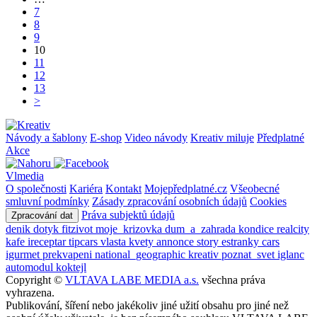
7
8
9
10
11
12
13
>
Návody a šablony
E-shop
Video návody
Kreativ miluje
Předplatné
Akce
Vlmedia
O společnosti
Kariéra
Kontakt
Mojepředplatné.cz
Všeobecné
smluvní podmínky
Zásady zpracování osobních údajů
Cookies
Práva subjektů údajů
Zpracování dat
denik
dotyk
fitzivot
moje_krizovka
dum_a_zahrada
kondice
realcity
kafe
ireceptar
tipcars
vlasta
kvety
annonce
story
estranky
cars
igurmet
prekvapeni
national_geographic
kreativ
poznat_svet
iglanc
automodul
koktejl
Copyright ©
VLTAVA LABE MEDIA a.s.
všechna práva
vyhrazena.
Publikování, šíření nebo jakékoliv jiné užití obsahu pro jiné než