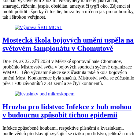
kochali vystaveným zbožím. Nechyběly kameny jako achát,
smaragd, růženín, jaspis, obsidián, ametyst či tygří oko. Zájemci si
mohli pořídit i šperky či fosilie, burza byla určena jak pro odborníky,
tak i širokou veřejnost.
Mostecká škola bojových umění uspěla na
světovém šampionátu v Chomutově
Dne 19. až 22. září 2024 v Městské sportovní hale Chomutov,
proběhlo Mistrovství světa v bojových sportech světové organizace
WMAC. Této významné akce se zúčastnila také Škola bojových
umění Most. Konkurence byla značná. Mistroství světa se zúčastnilo
přes 1700 závodníků z 33 zemí a ze čtyř kontinentů.
Hrozba pro lidstvo: Infekce z hub mohou
v budoucnu způsobit tichou epidemii
Infekce způsobené houbami, respektive plísněmi a kvasinkami,
podle vědců představují zvyšující se riziko pro lidstvo, jelikož u nich