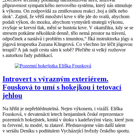
připravenost sympatického nervového systému, který nás stimuluje
k výkonu. On zodpovídá za zmiňovanou reakci ‚boj a útěk nebo
útok‘. Zajistí, že větší množství krve v těle jde do svalů, abychom
podali výkon, do mozku, abychom vymysleli strategii výkonu,
zvyšuje se krevní tlak, mění se hustota krve. V okamžiku, kdy se se
stresem potkáme několikrát denně, tělo nemá prostor na trávení,
odpočinek a nastává i problém s imunitou,“ říká instruktorka jógy a
jógová terapeutka Zuzana Klingrová. Co všechno lze léčit jógovou
terapií? A jak najít cestu sám k sobě? Přečtěte si velký rozhovor
s autorkou řady publikací.
Introvert s výrazným exteriérem.
Fousková to umí s hokejkou i tetovací
jehlou
Na hřišti je nepřehlédnutelná. Nejen výkonem, i vizáží. Eliška
Fousková, v devatenácti letech benjamínek české reprezentace
pozemních hokejistek, kmitá v útoku s kadeřavými vlasy, které jsou
tu červené, tu modré, tu zlatavé. Představujeme vám další talent
v seriálu Deníku s podtitulem Vycházející hvězdy českého sportu.