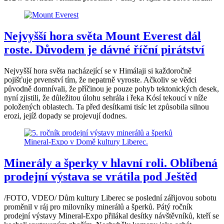
Nejvyšší hora světa Mount Everest dál
roste. Důvodem je dávné říční pirátství
Nejvyšší hora světa nacházející se v Himálaji si každoročně
pojišťuje prvenství tím, že nepatrně vyroste. Ačkoliv se vědci
původně domnívali, že příčinou je pouze pohyb tektonických desek,
nyní zjistili, že důležitou úlohu sehrála i řeka Kósí tekoucí v níže
položených oblastech. Ta před desítkami tisíc let způsobila silnou
erozi, jejíž dopady se projevují dodnes.
Minerály a šperky v hlavní roli. Oblíbená
prodejní výstava se vrátila pod Ještěd
/FOTO, VDEO/ Dům kultury Liberec se poslední zářijovou sobotu
proměnil v ráj pro milovníky minerálů a šperků. Pátý ročník
prodejní výstavy Mineral-Expo přilákal desítky návštěvníků, kteří se