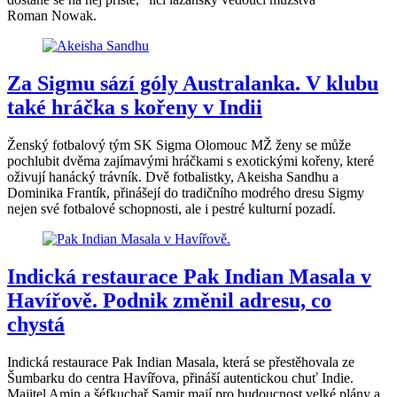
Roman Nowak.
Za Sigmu sází góly Australanka. V klubu
také hráčka s kořeny v Indii
Ženský fotbalový tým SK Sigma Olomouc MŽ ženy se může
pochlubit dvěma zajímavými hráčkami s exotickými kořeny, které
oživují hanácký trávník. Dvě fotbalistky, Akeisha Sandhu a
Dominika Frantík, přinášejí do tradičního modrého dresu Sigmy
nejen své fotbalové schopnosti, ale i pestré kulturní pozadí.
Indická restaurace Pak Indian Masala v
Havířově. Podnik změnil adresu, co
chystá
Indická restaurace Pak Indian Masala, která se přestěhovala ze
Šumbarku do centra Havířova, přináší autentickou chuť Indie.
Majitel Amin a šéfkuchař Samir mají pro budoucnost velké plány a