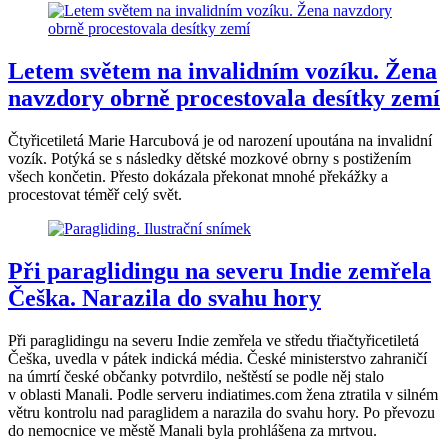
Letem světem na invalidním vozíku. Žena
navzdory obrně procestovala desítky zemí
Čtyřicetiletá Marie Harcubová je od narození upoutána na invalidní
vozík. Potýká se s následky dětské mozkové obrny s postižením
všech končetin. Přesto dokázala překonat mnohé překážky a
procestovat téměř celý svět.
Při paraglidingu na severu Indie zemřela
Češka. Narazila do svahu hory
Při paraglidingu na severu Indie zemřela ve středu třiačtyřicetiletá
Češka, uvedla v pátek indická média. České ministerstvo zahraničí
na úmrtí české občanky potvrdilo, neštěstí se podle něj stalo
v oblasti Manali. Podle serveru indiatimes.com žena ztratila v silném
větru kontrolu nad paraglidem a narazila do svahu hory. Po převozu
do nemocnice ve městě Manali byla prohlášena za mrtvou.