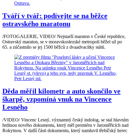
Tváří v tvář: podívejte se na běžce
ostravského maratonu
/FOTOGALERIE, VIDEO/ Nejstarší maraton v České republice,
Ostravský maraton, se v moravskoslezské metropoli běžel už po
65. a zúčastnilo se jej 1500 běžců z dvaadvacítky států.
Děda měřil kilometr a auto skončilo ve
škarpě, vzpomíná vnuk na Vincence
Lesného
/VIDEO/ Vincenc Lesný, významný český indolog, se stal hlavním
hrdinou nového dokumentu, který měl premiéru v Jaroměřicích nad
Rokytnou. V další části dokumentu, který namluvil třebíčský herec