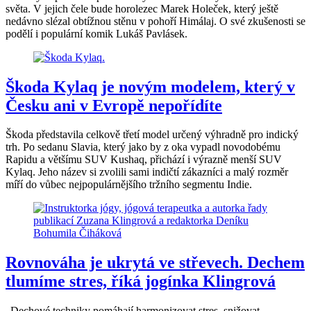
světa. V jejich čele bude horolezec Marek Holeček, který ještě
nedávno slézal obtížnou stěnu v pohoří Himálaj. O své zkušenosti se
podělí i populární komik Lukáš Pavlásek.
Škoda Kylaq je novým modelem, který v
Česku ani v Evropě nepořídíte
Škoda představila celkově třetí model určený výhradně pro indický
trh. Po sedanu Slavia, který jako by z oka vypadl novodobému
Rapidu a většímu SUV Kushaq, přichází i výrazně menší SUV
Kylaq. Jeho název si zvolili sami indičtí zákazníci a malý rozměr
míří do vůbec nejpopulárnějšího tržního segmentu Indie.
Rovnováha je ukrytá ve střevech. Dechem
tlumíme stres, říká jogínka Klingrová
„Dechové techniky pomáhají harmonizovat stres, snižovat