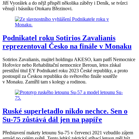
Jiří Vyorálek a do nějž přispěl několika záběry i Deník, se tvůrci
věnují i básníku Otokaru Březinovi.
Podnikatel roku Sotirios Zavalianis
reprezentoval Česko na finále v Monaku
Sotirios Zavalianis, majitel holdingu AKESO, kam patří Nemocnice
Hořovice nebo Rehabilitační nemocnice Beroun, letos získal
prestižní titul EY Podnikatel roku 2023 České republiky, a proto
postoupil za Českou republiku do světového finále soutěže
v Monaku. Zamířil tam s kolegy a rodinou.
Ruské superletadlo nikdo nechce. Sen o
Su-75 zůstává dál jen na papíře
Představení makety letounu Su-75 v červenci 2021 vzbudilo zájem
armád po celém světě. Tento lehký taktický stíhací letoun měl být