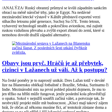
/ANALÝZA/ Ruský obranný průmysl se kvůli západním sankcím
obrací na méně náročné trhy, jako je Egypt. Na nedávné
mezinárodní letecké výstavě v Káhiře představil exportní verzi
stíhacího letounu páté generace, Suchoj Su-57E. Tento letoun,
vybavený technologií stealth a pokročilou avionikou, má zajistit
ruskou vzdušnou převahu a zvýšit export zbraní do zemí, které si
nemohou dovolit dražší západní alternativy.
Obavy jsou pryč. Hráčů je až přebytek,
cizinci v Lažanech už válí. Až k postupu?
Na české poměry je to naprostý unikát. Dres Lažan totiž v deváté
lize na Blanensku oblékají fotbalisté z Brazílie, Srbska, Surinamu či
Indie. Mezinárodní mix na první pohled působí dojmem, že mu to
jen těžko na hřišti může fungovat, jenže poslední kola přesvědčují
o opaku. Sokol v nejnižší soutěži začíná válet, a potvrzuje tak, že
neobvyklý projekt může mít budoucnost. „Kluci mají takový zájem
hrát, že občas až někomu musíme říct, ať tentokrát zůstane doma a
dostane se na něj příště,“ líčí lažanský vedoucí mužstva