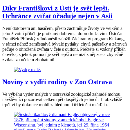
Díky Františkovi z Ústí je svět lepší.
Ochránce zvířat úřaduje nejen v Asii
Není doktorem ani hasičem, přesto zachraňuje životy ve velkém a
jeho životní příběh je protkaný dobrem a dobrodružstvím. Ústečan
František Příbrský v Indonésii založil Záchranný program Kukang,
v rámci něhož zaměstnává bývalé pytláky, chytá pašeráky a zároveň
pečuje o ohrožená zvířata v čele s outloni. Přečtěte si vzácný příběh
člověka, s jehož pomocí je svět lepší a nemizí z něj zcela zbytečně
zvířata za účelem zbohatnutí.
Noviny z vydří rodiny v Zoo Ostrava
Ve výběhu vyder malých v ostravské zoologické zahradě mohou
návštěvníci pozorovat celkem pět dospělých jedinců. Ti obzvláště
trpěliví by dokonce mohli zahlédnout i tři letošní mláďata.