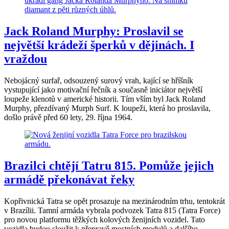
Jack Roland Murphy: Proslavil se
největší krádeží šperků v dějinách. I
vraždou
Nebojácný surfař, odsouzený surový vrah, kající se hříšník
vystupující jako motivační řečník a současně iniciátor největší
loupeže klenotů v americké historii. Tím vším byl Jack Roland
Murphy, přezdívaný Murph Surf. K loupeži, která ho proslavila,
došlo právě před 60 lety, 29. října 1964.
Brazilci chtějí Tatru 815. Pomůže jejich
armádě překonávat řeky
Kopřivnická Tatra se opět prosazuje na mezinárodním trhu, tentokrát
v Brazílii. Tamní armáda vybrala podvozek Tatra 815 (Tatra Force)
pro novou platformu těžkých kolových ženijních vozidel. Tato
vozidla budou sloužit k přepravě mostních modulů a dalšího