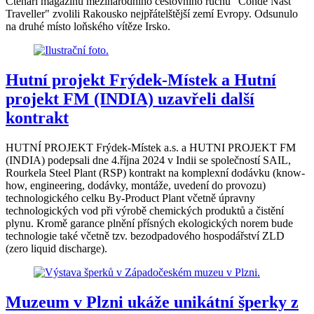
Čtenáři magazínu mezinárodního cestovního ruchu "Condé Nast
Traveller" zvolili Rakousko nejpřátelštější zemí Evropy. Odsunulo
na druhé místo loňského vítěze Irsko.
Hutní projekt Frýdek-Místek a Hutní
projekt FM (INDIA) uzavřeli další
kontrakt
HUTNÍ PROJEKT Frýdek-Místek a.s. a HUTNI PROJEKT FM
(INDIA) podepsali dne 4.října 2024 v Indii se společností SAIL,
Rourkela Steel Plant (RSP) kontrakt na komplexní dodávku (know-
how, engineering, dodávky, montáže, uvedení do provozu)
technologického celku By-Product Plant včetně úpravny
technologických vod při výrobě chemických produktů a čistění
plynu. Kromě garance plnění přísných ekologických norem bude
technologie také včetně tzv. bezodpadového hospodářství ZLD
(zero liquid discharge).
Muzeum v Plzni ukáže unikátní šperky z