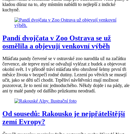
kladou důraz na to, aby místním nabídli to nejlepší z indické
kuchyně.
Pandí dvojčata v Zoo Ostrava se už
osmělila a objevují venkovní výběh
Mláďata pandy červené se v ostravské zoo narodila už na začátku
července, ale teprve nyní se odvažují vylézat z budek a objevovat
okolní svět. I v přírodě tráví mláďata této ohrožené šelmy první tři
měsíce života v bezpečí rodné dutiny. Lezení po větvích se musejí
učit, jako se děti učí chodit. Trpěliví návštěvníci mají možnost
pozorovat, že to není nic jednoduchého. Někdy dojde i na pády, ale
ani ty malé pandy od dalšího průzkumu neodradí.
Od sousedů: Rakousko je nejpřátelštější
zemí Evropy?