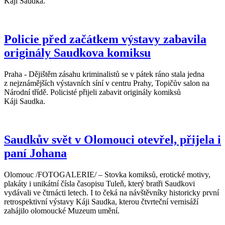
Káji Saudka.
Policie před začátkem výstavy zabavila
originály Saudkova komiksu
Praha - Dějištěm zásahu kriminalistů se v pátek ráno stala jedna
z nejznámějších výstavních síní v centru Prahy, Topičův salon na
Národní třídě. Policisté přijeli zabavit originály komiksů
Káji Saudka.
Saudkův svět v Olomouci otevřel, přijela i
paní Johana
Olomouc /FOTOGALERIE/ – Stovka komiksů, erotické motivy,
plakáty i unikátní čísla časopisu Tuleň, který bratři Saudkovi
vydávali ve čtrnácti letech. I to čeká na návštěvníky historicky první
retrospektivní výstavy Káji Saudka, kterou čtvrteční vernisáží
zahájilo olomoucké Muzeum umění.