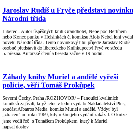
Jaroslav Rudiš u Fryče představí novinku
Národní třída
Liberec - Autor úspěšných knih Grandhotel, Nebe pod Berlínem
nebo Konec punku v Helsinkách či komiksu Alois Nebel loni vydal
novelu Národní třída. Tento novinkový titul přijede Jaroslav Rudiš
osobně představit do libereckého Knihkupectví Fryč ve středu
5. března. Autorské čtení a beseda začne v 19 hodin.
Záhady knihy Muriel a andělé vyřeší
policie, věří Tomáš Prokůpek
Severní Čechy, Praha /ROZHOVOR/ – Fanoušci kvalitních
komiksů zajásali, když letos v lednu vydalo Nakladatelství Plus,
součást Albatros Media, komiks Muriel a andělé. Vždyť byl
„ztracen" od roku 1969, kdy režim jeho vydání zakázal. O knize
jsme vedli řeč s Tomášem Prokůpkem, který k Muriel
napsal doslov.