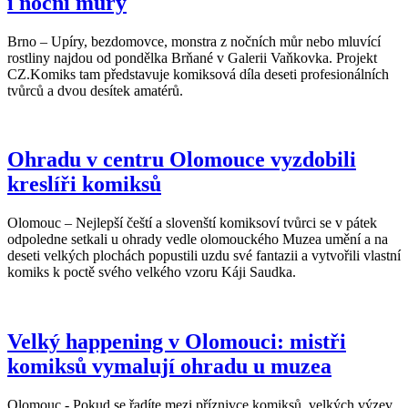
i noční můry
Brno – Upíry, bezdomovce, monstra z nočních můr nebo mluvící
rostliny najdou od pondělka Brňané v Galerii Vaňkovka. Projekt
CZ.Komiks tam představuje komiksová díla deseti profesionálních
tvůrců a dvou desítek amatérů.
Ohradu v centru Olomouce vyzdobili
kreslíři komiksů
Olomouc – Nejlepší čeští a slovenští komiksoví tvůrci se v pátek
odpoledne setkali u ohrady vedle olomouckého Muzea umění a na
deseti velkých plochách popustili uzdu své fantazii a vytvořili vlastní
komiks k poctě svého velkého vzoru Káji Saudka.
Velký happening v Olomouci: mistři
komiksů vymalují ohradu u muzea
Olomouc - Pokud se řadíte mezi příznivce komiksů, velkých výzev