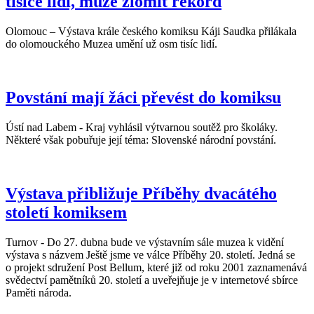
tisíce lidí, může zlomit rekord
Olomouc – Výstava krále českého komiksu Káji Saudka přilákala
do olomouckého Muzea umění už osm tisíc lidí.
Povstání mají žáci převést do komiksu
Ústí nad Labem - Kraj vyhlásil výtvarnou soutěž pro školáky.
Některé však pobuřuje její téma: Slovenské národní povstání.
Výstava přibližuje Příběhy dvacátého
století komiksem
Turnov - Do 27. dubna bude ve výstavním sále muzea k vidění
výstava s názvem Ještě jsme ve válce Příběhy 20. století. Jedná se
o projekt sdružení Post Bellum, které již od roku 2001 zaznamenává
svědectví pamětníků 20. století a uveřejňuje je v internetové sbírce
Paměti národa.