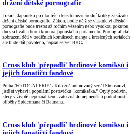
držení dětské pornografie
Tokio - Japonsko po dlouhých letech mezinárodní kritiky zakázalo
držení dětské pornografie. Zákon, podle nějž se vlastnictví dětské
pornografie bude trestat až ročním vězením nebo vysokou pokutou,
dnes schválila horní komora japonského parlamentu. Pornografické
zobrazení dětí v tradičních komiksech manga a kreslených seriálech
ale bude dál povoleno, napsal server BBC.
Cross klub 'přepadli' hrdinové komiksů i
jejich fanatičtí fandové
Praha /FOTOGALERIE/ - Kdo zná animovaný seriál Simpsnovi,
jistě si vybaví i populární postavičku „komiksáka." Otylý podivín,
který v životě nepoznal ženu, zato zná do nejmenších podrobností
příběhy Spidermana či Batmana.
Cross klub 'přepadli' hrdinové komiksů i
jejich fanatičtí fandové