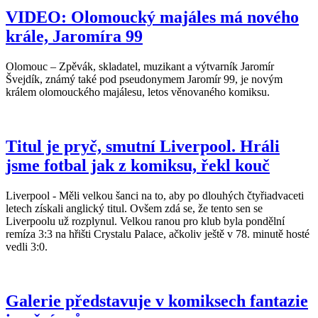
VIDEO: Olomoucký majáles má nového
krále, Jaromíra 99
Olomouc – Zpěvák, skladatel, muzikant a výtvarník Jaromír
Švejdík, známý také pod pseudonymem Jaromír 99, je novým
králem olomouckého majálesu, letos věnovaného komiksu.
Titul je pryč, smutní Liverpool. Hráli
jsme fotbal jak z komiksu, řekl kouč
Liverpool - Měli velkou šanci na to, aby po dlouhých čtyřiadvaceti
letech získali anglický titul. Ovšem zdá se, že tento sen se
Liverpoolu už rozplynul. Velkou ranou pro klub byla pondělní
remíza 3:3 na hřišti Crystalu Palace, ačkoliv ještě v 78. minutě hosté
vedli 3:0.
Galerie představuje v komiksech fantazie