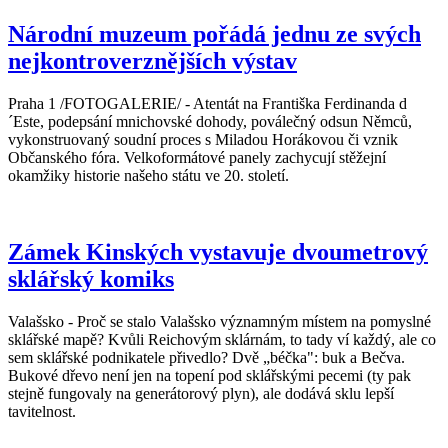
Národní muzeum pořádá jednu ze svých
nejkontroverznějších výstav
Praha 1 /FOTOGALERIE/ - Atentát na Františka Ferdinanda d
´Este, podepsání mnichovské dohody, poválečný odsun Němců,
vykonstruovaný soudní proces s Miladou Horákovou či vznik
Občanského fóra. Velkoformátové panely zachycují stěžejní
okamžiky historie našeho státu ve 20. století.
Zámek Kinských vystavuje dvoumetrový
sklářský komiks
Valašsko - Proč se stalo Valašsko významným místem na pomyslné
sklářské mapě? Kvůli Reichovým sklárnám, to tady ví každý, ale co
sem sklářské podnikatele přivedlo? Dvě „béčka": buk a Bečva.
Bukové dřevo není jen na topení pod sklářskými pecemi (ty pak
stejně fungovaly na generátorový plyn), ale dodává sklu lepší
tavitelnost.