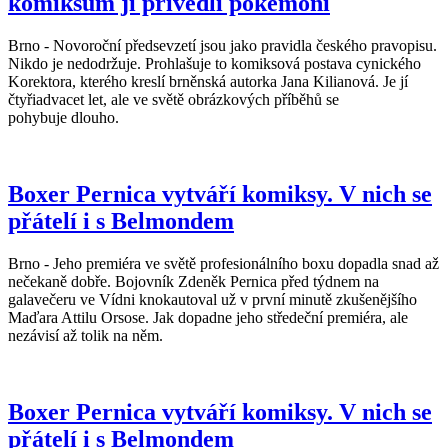
komiksům ji přivedli pokémoni
Brno - Novoroční předsevzetí jsou jako pravidla českého pravopisu.
Nikdo je nedodržuje. Prohlašuje to komiksová postava cynického
Korektora, kterého kreslí brněnská autorka Jana Kilianová. Je jí
čtyřiadvacet let, ale ve světě obrázkových příběhů se
pohybuje dlouho.
Boxer Pernica vytváří komiksy. V nich se
přátelí i s Belmondem
Brno - Jeho premiéra ve světě profesionálního boxu dopadla snad až
nečekaně dobře. Bojovník Zdeněk Pernica před týdnem na
galavečeru ve Vídni knokautoval už v první minutě zkušenějšího
Maďara Attilu Orsose. Jak dopadne jeho středeční premiéra, ale
nezávisí až tolik na něm.
Boxer Pernica vytváří komiksy. V nich se
přátelí i s Belmondem