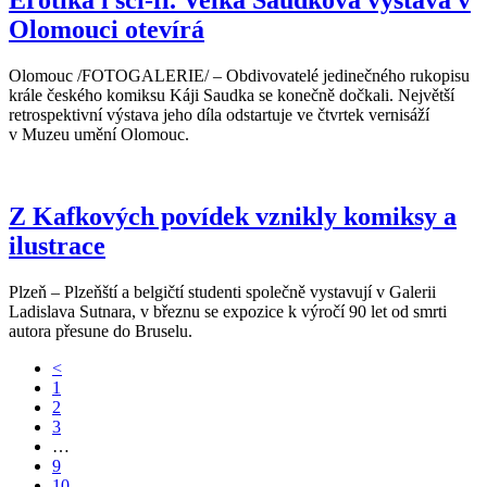
Olomouci otevírá
Olomouc /FOTOGALERIE/ – Obdivovatelé jedinečného rukopisu
krále českého komiksu Káji Saudka se konečně dočkali. Největší
retrospektivní výstava jeho díla odstartuje ve čtvrtek vernisáží
v Muzeu umění Olomouc.
Z Kafkových povídek vznikly komiksy a
ilustrace
Plzeň – Plzeňští a belgičtí studenti společně vystavují v Galerii
Ladislava Sutnara, v březnu se expozice k výročí 90 let od smrti
autora přesune do Bruselu.
<
1
2
3
…
9
10