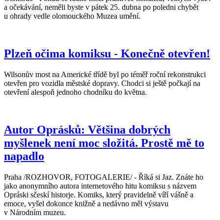
a očekávání, neměli byste v pátek 25. dubna po poledni chybět
u ohrady vedle olomouckého Muzea umění.
Plzeň očima komiksu - Konečně otevřen!
Wilsonův most na Americké třídě byl po téměř roční rekonstrukci
otevřen pro vozidla městské dopravy. Chodci si ještě počkají na
otevření alespoň jednoho chodníku do května.
Autor Oprásků: Většina dobrých
myšlenek není moc složitá. Prostě mě to
napadlo
Praha /ROZHOVOR, FOTOGALERIE/ - Říká si Jaz. Znáte ho
jako anonymního autora internetového hitu komiksu s názvem
Opráski sčeskí historje. Komiks, který pravidelně víří vášně a
emoce, vyšel dokonce knižně a nedávno měl výstavu
v Národním muzeu.