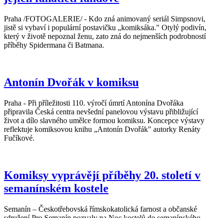
Praha /FOTOGALERIE/ - Kdo zná animovaný seriál Simpsnovi,
jistě si vybaví i populární postavičku „komiksáka." Otylý podivín,
který v životě nepoznal ženu, zato zná do nejmenších podrobností
příběhy Spidermana či Batmana.
Antonín Dvořák v komiksu
Praha - Při příležitosti 110. výročí úmrtí Antonína Dvořáka
připravila Česká centra nevšední panelovou výstavu přibližující
život a dílo slavného umělce formou komiksu. Koncepce výstavy
reflektuje komiksovou knihu „Antonín Dvořák" autorky Renáty
Fučíkové.
Komiksy vyprávějí příběhy 20. století v
semanínském kostele
Semanín – Českotřebovská římskokatolická farnost a občanské
sdružení Pro Semanín pozvaly na Noc kostelů do semanínského