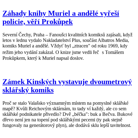
Záhady knihy Muriel a andělé vyřeší
policie, věří Prokůpek
Severní Čechy, Praha – Fanoušci kvalitních komiksů zajásali, když
letos v lednu vydalo Nakladatelství Plus, součást Albatros Media,
komiks Muriel a andělé. Vždyť byl „ztracen" od roku 1969, kdy
režim jeho vydání zakázal. O knize jsme vedli řeč s Tomášem
Prokůpkem, který k Muriel napsal doslov.
Zámek Kinských vystavuje dvoumetrový
sklářský komiks
Proč se stalo Valašsko významným místem na pomyslné sklářské
mapě? Kvůli Reichovým sklárnám, to tady ví každý, ale co sem
sklářské podnikatele přivedlo? Dvě „béčka": buk a Bečva. Bukové
dřevo není jen na topení pod sklářskými pecemi (ty pak stejně
fungovaly na generátorový plyn), ale dodává sklu lepší tavitelnost.