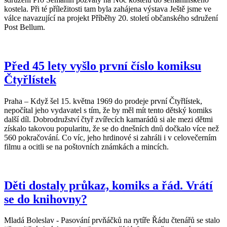
kostela. Při té příležitosti tam byla zahájena výstava Ještě jsme ve
válce navazující na projekt Příběhy 20. století občanského sdružení
Post Bellum.
Před 45 lety vyšlo první číslo komiksu
Čtyřlístek
Praha – Když šel 15. května 1969 do prodeje první Čtyřlístek,
nepočítal jeho vydavatel s tím, že by měl mít tento dětský komiks
další díl. Dobrodružství čtyř zvířecích kamarádů si ale mezi dětmi
získalo takovou popularitu, že se do dnešních dnů dočkalo více než
560 pokračování. Co víc, jeho hrdinové si zahráli i v celovečerním
filmu a ocitli se na poštovních známkách a mincích.
Děti dostaly průkaz, komiks a řád. Vrátí
se do knihovny?
Mladá Boleslav - Pasování prvňáčků na rytíře Řádu čtenářů se stalo