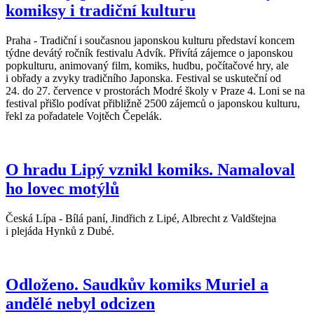
komiksy i tradiční kulturu
Praha - Tradiční i současnou japonskou kulturu představí koncem
týdne devátý ročník festivalu Advík. Přivítá zájemce o japonskou
popkulturu, animovaný film, komiks, hudbu, počítačové hry, ale
i obřady a zvyky tradičního Japonska. Festival se uskuteční od
24. do 27. července v prostorách Modré školy v Praze 4. Loni se na
festival přišlo podívat přibližně 2500 zájemců o japonskou kulturu,
řekl za pořadatele Vojtěch Čepelák.
O hradu Lipý vznikl komiks. Namaloval
ho lovec motýlů
Česká Lípa - Bílá paní, Jindřich z Lipé, Albrecht z Valdštejna
i plejáda Hynků z Dubé.
Odloženo. Saudkův komiks Muriel a
andělé nebyl odcizen