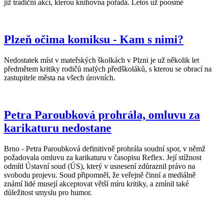
již tradiční akcí, kterou knihovna pořádá. Letos už poosmé
Plzeň očima komiksu - Kam s nimi?
Nedostatek míst v mateřských školkách v Plzni je už několik let
předmětem kritiky rodičů malých předškoláků, s kterou se obrací na
zastupitele města na všech úrovních.
Petra Paroubková prohrála, omluvu za
karikaturu nedostane
Brno - Petra Paroubková definitivně prohrála soudní spor, v němž
požadovala omluvu za karikaturu v časopisu Reflex. Její stížnost
odmítl Ústavní soud (ÚS), který v usnesení zdůraznil právo na
svobodu projevu. Soud připomněl, že veřejně činní a mediálně
známí lidé musejí akceptovat větší míru kritiky, a zmínil také
důležitost smyslu pro humor.