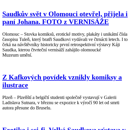
Saudkův svět v Olomouci otevřel, přijela i
paní Johana. FOTO z VERNISÁŽE
Olomouc – Stovka komiksů, erotické motivy, plakáty i unikátní čísla
časopisu Tuleň, který bratři Saudkovi vydávali ve čtrnácti letech. I to
čeká na návštěvníky historicky první retrospektivní výstavy Káji
Saudka, kterou čtvrteční vernisáží zahájilo olomoucké
Muzeum umění.
Z Kafkových povídek vznikly komiksy a
ilustrace
Plzeň – Plzeňští a belgičtí studenti společně vystavují v Galerii
Ladislava Sutnara, v březnu se expozice k výročí 90 let od smrti
autora přesune do Bruselu.
Erotika i sci-fi. Velká Saudkova výstava v