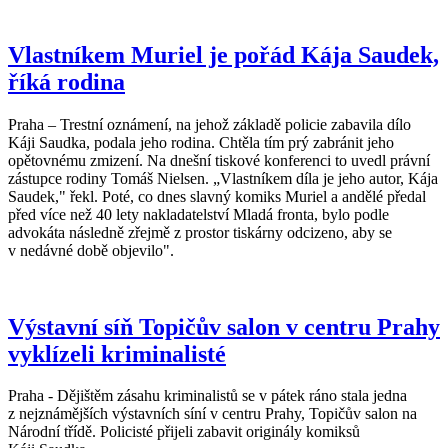
Vlastníkem Muriel je pořád Kája Saudek,
říká rodina
Praha – Trestní oznámení, na jehož základě policie zabavila dílo
Káji Saudka, podala jeho rodina. Chtěla tím prý zabránit jeho
opětovnému zmizení. Na dnešní tiskové konferenci to uvedl právní
zástupce rodiny Tomáš Nielsen. „Vlastníkem díla je jeho autor, Kája
Saudek," řekl. Poté, co dnes slavný komiks Muriel a andělé předal
před více než 40 lety nakladatelství Mladá fronta, bylo podle
advokáta následně zřejmě z prostor tiskárny odcizeno, aby se
v nedávné době objevilo".
Výstavní síň Topičův salon v centru Prahy
vyklízeli kriminalisté
Praha - Dějištěm zásahu kriminalistů se v pátek ráno stala jedna
z nejznámějších výstavních síní v centru Prahy, Topičův salon na
Národní třídě. Policisté přijeli zabavit originály komiksů