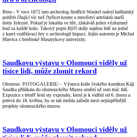
Brno - V roce 1872 tam archeolog Jindřich Wankel nalezl halštatský
pohřeb čítající víc než čtyřicet koster a množství artefaktů starší
doby železné. Pokud je lokalita ve hře, získáváš jeden výzkumný
bod za každé kolo. Takový popis Býčí skály najdou lidé na jedné
z karet vzdělávací hry o archeologii Impact. Jejím autorem je Michal
Hlavica z brněnské Masarykovy univerzity.
Saudkovu výstavu v Olomouci viděly už
tisíce lidí, může zlomit rekord
Olomouc /FOTOGALERIE/ – Výstava krále českého komiksu Káji
Saudka přilákala do olomouckého Muzea umění už osm tisíc lidí.
Expozice s téměř šesti sty exponáty, která je k vidění od 6. února a
potrvá do 18. května, by se tak mohla zařadit mezi nejúspěšnější
projekty olomouckého muzea.
Saudkovu výstavu v Olomouci viděly už