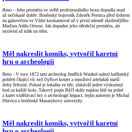
Brno – Jeho premiéra ve světě profesionálního boxu dopadla snad
až nečekaně dobře. Brněnský bojovník Zdeněk Pernica před týdnem
na galavečeru ve Vídni knokautoval už v první minutě zkušenějšího
Maďara Attilu Orsose. Jak dopadne jeho středeční premiéra, ale
nezávisí až tolik na něm.
Měl nakreslit komiks, vytvořil karetní
hru o archeologii
Brno - V roce 1872 tam archeolog Jindřich Wankel nalezl halštatský
pohřeb čítající víc než čtyřicet koster a množství artefaktů starší
doby železné. Pokud je lokalita ve hře, získáváš jeden výzkumný
bod za každé kolo. Takový popis Býčí skály najdou lidé na jedné
z karet vzdělávací hry o archeologii Impact. Jejím autorem je Michal
Hlavica z brněnské Masarykovy univerzity.
Měl nakreslit komiks, vytvořil karetní
hru o archeologii