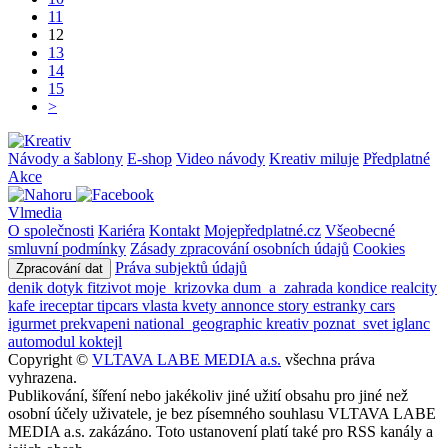
11
12
13
14
15
>
Návody a šablony
E-shop
Video návody
Kreativ miluje
Předplatné
Akce
Vlmedia
O společnosti
Kariéra
Kontakt
Mojepředplatné.cz
Všeobecné
smluvní podmínky
Zásady zpracování osobních údajů
Cookies
Práva subjektů údajů
Zpracování dat
denik
dotyk
fitzivot
moje_krizovka
dum_a_zahrada
kondice
realcity
kafe
ireceptar
tipcars
vlasta
kvety
annonce
story
estranky
cars
igurmet
prekvapeni
national_geographic
kreativ
poznat_svet
iglanc
automodul
koktejl
Copyright ©
VLTAVA LABE MEDIA a.s.
všechna práva
vyhrazena.
Publikování, šíření nebo jakékoliv jiné užití obsahu pro jiné než
osobní účely uživatele, je bez písemného souhlasu VLTAVA LABE
MEDIA a.s. zakázáno. Toto ustanovení platí také pro RSS kanály a