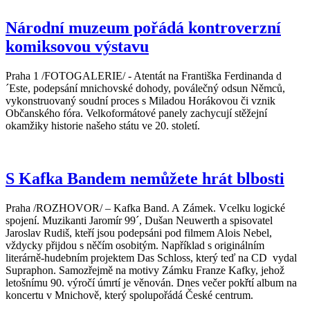
Národní muzeum pořádá kontroverzní
komiksovou výstavu
Praha 1 /FOTOGALERIE/ - Atentát na Františka Ferdinanda d
´Este, podepsání mnichovské dohody, poválečný odsun Němců,
vykonstruovaný soudní proces s Miladou Horákovou či vznik
Občanského fóra. Velkoformátové panely zachycují stěžejní
okamžiky historie našeho státu ve 20. století.
S Kafka Bandem nemůžete hrát blbosti
Praha /ROZHOVOR/ – Kafka Band. A Zámek. Vcelku logické
spojení. Muzikanti Jaromír 99´, Dušan Neuwerth a spisovatel
Jaroslav Rudiš, kteří jsou podepsáni pod filmem Alois Nebel,
vždycky přijdou s něčím osobitým. Například s originálním
literárně-hudebním projektem Das Schloss, který teď na CD vydal
Supraphon. Samozřejmě na motivy Zámku Franze Kafky, jehož
letošnímu 90. výročí úmrtí je věnován. Dnes večer pokřtí album na
koncertu v Mnichově, který spolupořádá České centrum.