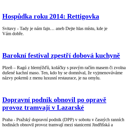
Hospůdka roku 2014: Rettigovka
Svitavy - Tady je nám fajn… aneb Dejte hlas místu, kde je
Vám dobře.
Barokní festival zpestří dobová kuchyně
Plzeň – Ragú z hlemýžďů, koláčky s pravým račím masem či zvolna
dušené kachní maso. Ten, kdo by se domníval, že vyjmenováváme
názvy pokrmů z menu luxusní restaurace, je na omylu.
Dopravní podnik obnovil po opravě
provoz tramvají v Lazarské
Praha - Pražský dopravní podnik (DPP) v sobotu v časných ranních
hodinách obnovil provoz tramvají mezi stanicemi Jindřišská a