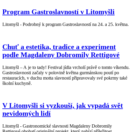
Program Gastroslavností v Litomyšli
Litomyšl - Podrobný k program Gastroslavností na 24. a 25. května.
Chuť a estetika, tradice a experiment
podle Magdaleny Dobromily Rettigové
Litomyšl – A je to tady! Festival jídla vrcholí právě o tomto víkendu.
Gastroslavnosti začaly v polovině května gurmánskou poutí po
restauracích, v duchu motta slavností připravovaly své pokrmy také
školní kuchyně.
V Litomyšli si vyzkouší, jak vypadá svět
nevidomých lidí
Litomyšl - Gastronomické slavnosti Magdaleny Dobromily
Rettigové obohatí originální projekt, který nabízí příležitost