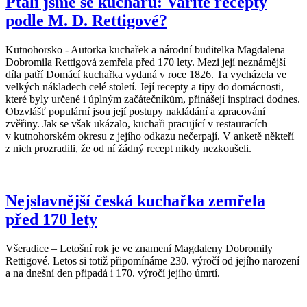
Ptali jsme se kuchařů: Vaříte recepty
podle M. D. Rettigové?
Kutnohorsko - Autorka kuchařek a národní buditelka Magdalena
Dobromila Rettigová zemřela před 170 lety. Mezi její neznámější
díla patří Domácí kuchařka vydaná v roce 1826. Ta vycházela ve
velkých nákladech celé století. Její recepty a tipy do domácnosti,
které byly určené i úplným začátečníkům, přinášejí inspiraci dodnes.
Obzvlášť populární jsou její postupy nakládání a zpracování
zvěřiny. Jak se však ukázalo, kuchaři pracující v restauracích
v kutnohorském okresu z jejího odkazu nečerpají. V anketě někteří
z nich prozradili, že od ní žádný recept nikdy nezkoušeli.
Nejslavnější česká kuchařka zemřela
před 170 lety
Všeradice – Letošní rok je ve znamení Magdaleny Dobromily
Rettigové. Letos si totiž připomínáme 230. výročí od jejího narození
a na dnešní den připadá i 170. výročí jejího úmrtí.