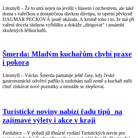
Litomyšl – Že to umí nejen na jevišti s hlasem i orchestrem, ale také
doma s vařečkou a dostatečnou dávkou důvtipu, to operní pěvkyně
DAGMAR PECKOVÁ jasně ukázala. A kromě toho i to, že má při
vaření docela slušnou vyřídilku a dokáže „dirigovat" i ansámbl
zkušených šéfkuchařů.
Šmerda: Mladým kuchařům chybí praxe
i pokora
Litomyšl – Václav Šmerda pamatuje ještě časy, kdy české
gastronomické odvětví patřilo k ozdobám naší země a kuchaři měli
chuť získávat nové poznatky a neustále se zlepšovat.
Turistické noviny nabízí řadu tipů na
zajímavé výlety i akce v kraji
Pardubice – V pořadí již třinácté vydání Turistických novin pro