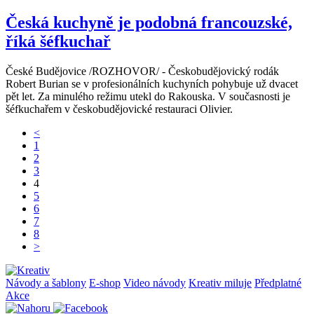
Česká kuchyně je podobná francouzské,
říká šéfkuchař
České Budějovice /ROZHOVOR/ - Českobudějovický rodák
Robert Burian se v profesionálních kuchyních pohybuje už dvacet
pět let. Za minulého režimu utekl do Rakouska. V současnosti je
šéfkuchařem v českobudějovické restauraci Olivier.
<
1
2
3
4
5
6
7
8
>
Návody a šablony
E-shop
Video návody
Kreativ miluje
Předplatné
Akce