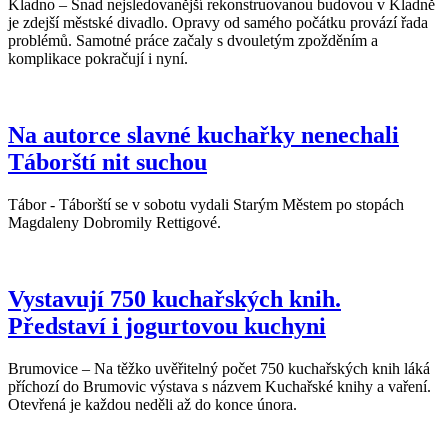
Kladno – Snad nejsledovanější rekonstruovanou budovou v Kladně
je zdejší městské divadlo. Opravy od samého počátku provází řada
problémů. Samotné práce začaly s dvouletým zpožděním a
komplikace pokračují i nyní.
Na autorce slavné kuchařky nenechali
Táborští nit suchou
Tábor - Táborští se v sobotu vydali Starým Městem po stopách
Magdaleny Dobromily Rettigové.
Vystavují 750 kuchařských knih.
Představí i jogurtovou kuchyni
Brumovice – Na těžko uvěřitelný počet 750 kuchařských knih láká
příchozí do Brumovic výstava s názvem Kuchařské knihy a vaření.
Otevřená je každou neděli až do konce února.