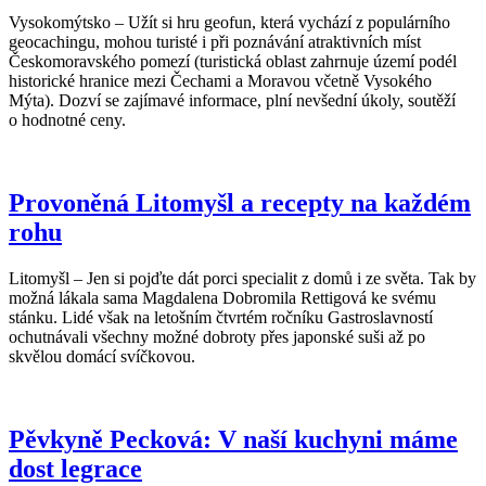
Vysokomýtsko – Užít si hru geofun, která vychází z populárního
geocachingu, mohou turisté i při poznávání atraktivních míst
Českomoravského pomezí (turistická oblast zahrnuje území podél
historické hranice mezi Čechami a Moravou včetně Vysokého
Mýta). Dozví se zajímavé informace, plní nevšední úkoly, soutěží
o hodnotné ceny.
Provoněná Litomyšl a recepty na každém
rohu
Litomyšl – Jen si pojďte dát porci specialit z domů i ze světa. Tak by
možná lákala sama Magdalena Dobromila Rettigová ke svému
stánku. Lidé však na letošním čtvrtém ročníku Gastroslavností
ochutnávali všechny možné dobroty přes japonské suši až po
skvělou domácí svíčkovou.
Pěvkyně Pecková: V naší kuchyni máme
dost legrace