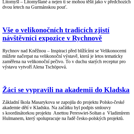
Litomyšl – Litomyšlané a nejen ti se mohou těšit jako v předchozích
dvou letech na Gurmánskou pouť.
Vše o velikonočních tradicích zjistí
návštěvníci expozice v Rychnově
Rychnov nad Kněžnou – Inspiraci před blížícími se Velikonocemi
můžete načerpat na velikonoční výstavě, která je letos tematicky
zaměřena na velikonoční pečivo. To v duchu starých receptur pro
výstavu vytvoří Alena Tschöpová.
Žáci se vypravili na akademii do Kladska
Základní škola Masarykova se zapojila do projektu Polsko-české
akademie dětí v Kladsku. Na začátku byl podpis smlouvy
s koordinátorkou projektu Anettou Pereswiet-Soltan a Vladimírem
Hulmanem, který spolupracuje na řadě česko-polských projektů.