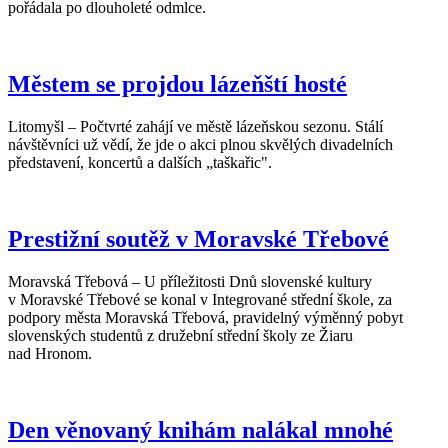
pořádala po dlouholeté odmlce.
Městem se projdou lázeňští hosté
Litomyšl – Počtvrté zahájí ve městě lázeňskou sezonu. Stálí
návštěvníci už vědí, že jde o akci plnou skvělých divadelních
představení, koncertů a dalších „taškařic".
Prestižní soutěž v Moravské Třebové
Moravská Třebová – U příležitosti Dnů slovenské kultury
v Moravské Třebové se konal v Integrované střední škole, za
podpory města Moravská Třebová, pravidelný výměnný pobyt
slovenských studentů z družební střední školy ze Žiaru
nad Hronom.
Den věnovaný knihám nalákal mnohé