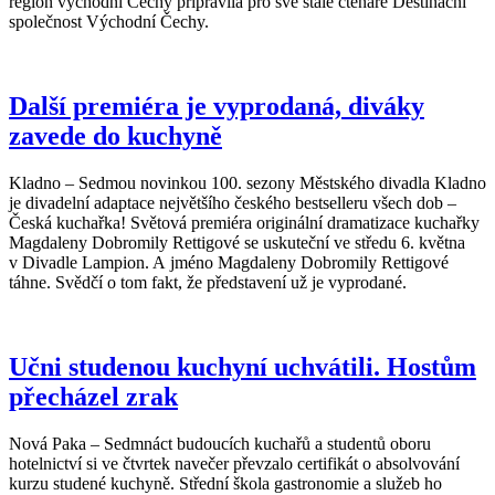
region východní Čechy připravila pro své stálé čtenáře Destinační
společnost Východní Čechy.
Další premiéra je vyprodaná, diváky
zavede do kuchyně
Kladno – Sedmou novinkou 100. sezony Městského divadla Kladno
je divadelní adaptace největšího českého bestselleru všech dob –
Česká kuchařka! Světová premiéra originální dramatizace kuchařky
Magdaleny Dobromily Rettigové se uskuteční ve středu 6. května
v Divadle Lampion. A jméno Magdaleny Dobromily Rettigové
táhne. Svědčí o tom fakt, že představení už je vyprodané.
Učni studenou kuchyní uchvátili. Hostům
přecházel zrak
Nová Paka – Sedmnáct budoucích kuchařů a studentů oboru
hotelnictví si ve čtvrtek navečer převzalo certifikát o absolvování
kurzu studené kuchyně. Střední škola gastronomie a služeb ho