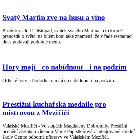
Svatý Martin zve na husu a víno
Plzeňsko - Je 11. listopad, svátek svatého Martina, a to kromě
pranostik o světci na bílém koni také znamená, že v řadě restaurací
dnes podávají podobné menu.
Hory mají co nabídnout i na podzim
Orlické hory a Podorlicko mají co nabídnout i na podzim.
Prestižní kuchařská medaile pro
mistrovou z Meziříčí
Valašské Meziříčí - Ve stopách Magdaleny Dobromily. Prestižní
ocenění získala o víkendu Marie Paprstkářová z Integrované střední
školy Centra odborné přípravy ve Valašském Meziříčí.