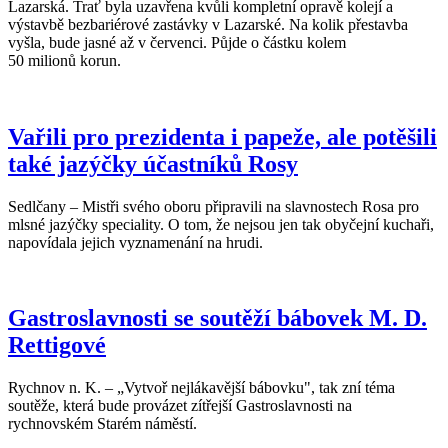
Lazarská. Trať byla uzavřena kvůli kompletní opravě kolejí a
výstavbě bezbariérové zastávky v Lazarské. Na kolik přestavba
vyšla, bude jasné až v červenci. Půjde o částku kolem
50 milionů korun.
Vařili pro prezidenta i papeže, ale potěšili
také jazýčky účastníků Rosy
Sedlčany – Mistři svého oboru připravili na slavnostech Rosa pro
mlsné jazýčky speciality. O tom, že nejsou jen tak obyčejní kuchaři,
napovídala jejich vyznamenání na hrudi.
Gastroslavnosti se soutěží bábovek M. D.
Rettigové
Rychnov n. K. – „Vytvoř nejlákavější bábovku", tak zní téma
soutěže, která bude provázet zítřejší Gastroslavnosti na
rychnovském Starém náměstí.