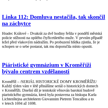
Linka 112: Domluva nestačila, tak skončil
na záchytce
Hradec Králové – Dvakrát za dvě hodiny řešila v pondělí městská
policie stížnosti na opilého čtyřicetiletého muže. V prvním případě
ležel před vlakovým nádražím. Po probuzení hlídka zjistila, že je
schopen se o sebe postarat, tak mu doporučila místo opustit.
Píáristické gymnázium v Kroměříži
bývalo centrem vzdělanosti
Kroměříž – /SERIÁL HISTORICKÉ DOMY KROMĚŘÍŽE/
Každý týden vám v létě přinášíme seriál o historických domech
v Kroměříži. Dnešní díl je tentokrát věnován barokní budově
piaristického gymnázia, která byla postavena za biskupa Karla
Lichtenštejna architektem Giovannim Pietrem Tencallou a to
v letech 1694 až 1698.