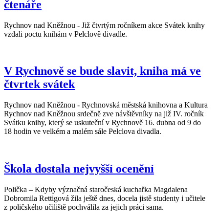
čtenáře
Rychnov nad Kněžnou - Již čtvrtým ročníkem akce Svátek knihy
vzdali poctu knihám v Pelclově divadle.
V Rychnově se bude slavit, kniha má ve
čtvrtek svátek
Rychnov nad Kněžnou - Rychnovská městská knihovna a Kultura
Rychnov nad Kněžnou srdečně zve návštěvníky na již IV. ročník
Svátku knihy, který se uskuteční v Rychnově 16. dubna od 9 do
18 hodin ve velkém a malém sále Pelclova divadla.
Škola dostala nejvyšší ocenění
Polička – Kdyby význačná staročeská kuchařka Magdalena
Dobromila Rettigová žila ještě dnes, docela jistě studenty i učitele
z poličského učiliště pochválila za jejich práci sama.