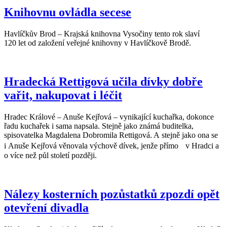
Knihovnu ovládla secese
Havlíčkův Brod – Krajská knihovna Vysočiny tento rok slaví
120 let od založení veřejné knihovny v Havlíčkově Brodě.
Hradecká Rettigová učila dívky dobře
vařit, nakupovat i léčit
Hradec Králové – Anuše Kejřová – vynikající kuchařka, dokonce
řadu kuchařek i sama napsala. Stejně jako známá buditelka,
spisovatelka Magdalena Dobromila Rettigová. A stejně jako ona se
i Anuše Kejřová věnovala výchově dívek, jenže přímo v Hradci a
o více než půl století později.
Nálezy kosterních pozůstatků zpozdí opět
otevření divadla