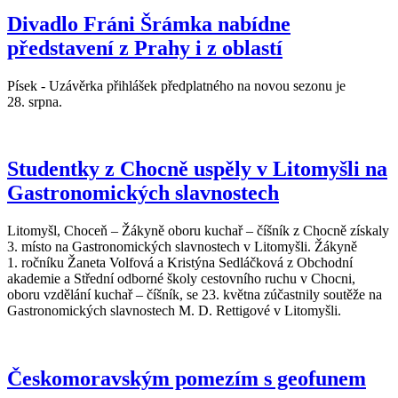
Divadlo Fráni Šrámka nabídne
představení z Prahy i z oblastí
Písek - Uzávěrka přihlášek předplatného na novou sezonu je
28. srpna.
Studentky z Chocně uspěly v Litomyšli na
Gastronomických slavnostech
Litomyšl, Choceň – Žákyně oboru kuchař – číšník z Chocně získaly
3. místo na Gastronomických slavnostech v Litomyšli. Žákyně
1. ročníku Žaneta Volfová a Kristýna Sedláčková z Obchodní
akademie a Střední odborné školy cestovního ruchu v Chocni,
oboru vzdělání kuchař – číšník, se 23. května zúčastnily soutěže na
Gastronomických slavnostech M. D. Rettigové v Litomyšli.
Českomoravským pomezím s geofunem