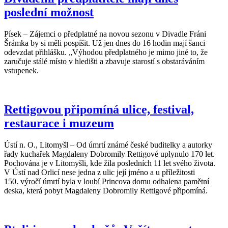
poslední možnost
Písek – Zájemci o předplatné na novou sezonu v Divadle Fráni
Šrámka by si měli pospíšit. Už jen dnes do 16 hodin mají šanci
odevzdat přihlášku. „Výhodou předplatného je mimo jiné to, že
zaručuje stálé místo v hledišti a zbavuje starostí s obstaráváním
vstupenek.
Rettigovou připomíná ulice, festival,
restaurace i muzeum
Ústí n. O., Litomyšl – Od úmrtí známé české buditelky a autorky
řady kuchařek Magdaleny Dobromily Rettigové uplynulo 170 let.
Pochována je v Litomyšli, kde žila posledních 11 let svého života.
V Ústí nad Orlicí nese jedna z ulic její jméno a u příležitosti
150. výročí úmrtí byla v loubí Princova domu odhalena pamětní
deska, která pobyt Magdaleny Dobromily Rettigové připomíná.