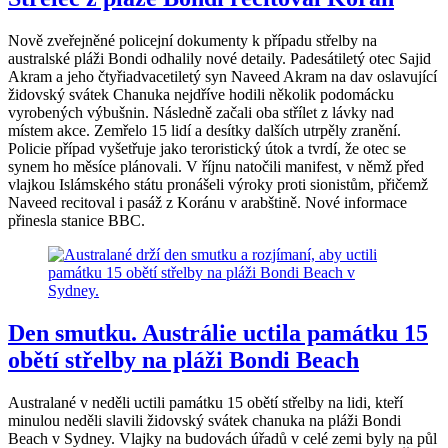
Nově zveřejněné policejní dokumenty k případu střelby na
australské pláži Bondi odhalily nové detaily. Padesátiletý otec Sajid
Akram a jeho čtyřiadvacetiletý syn Naveed Akram na dav oslavující
židovský svátek Chanuka nejdříve hodili několik podomácku
vyrobených výbušnin. Následně začali oba střílet z lávky nad
místem akce. Zemřelo 15 lidí a desítky dalších utrpěly zranění.
Policie případ vyšetřuje jako teroristický útok a tvrdí, že otec se
synem ho měsíce plánovali. V říjnu natočili manifest, v němž před
vlajkou Islámského státu pronášeli výroky proti sionistům, přičemž
Naveed recitoval i pasáž z Koránu v arabštině. Nové informace
přinesla stanice BBC.
Den smutku. Austrálie uctila památku 15
obětí střelby na pláži Bondi Beach
Australané v neděli uctili památku 15 obětí střelby na lidi, kteří
minulou neděli slavili židovský svátek chanuka na pláži Bondi
Beach v Sydney. Vlajky na budovách úřadů v celé zemi byly na půl