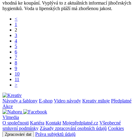
vhodná ke koupání. Vyplývá to z aktuálních informací jihočeských
hygieniků. Voda u lipenských pláží má zhoršenou jakost.
<
1
2
3
4
5
6
7
8
9
10
11
>
Návody a šablony
E-shop
Video návody
Kreativ miluje
Předplatné
Akce
Vlmedia
O společnosti
Kariéra
Kontakt
Mojepředplatné.cz
Všeobecné
smluvní podmínky
Zásady zpracování osobních údajů
Cookies
Práva subjektů údajů
Zpracování dat