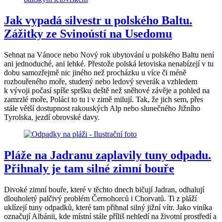
Jak vypadá silvestr u polského Baltu.
Zážitky ze Svinoústí na Usedomu
Sehnat na Vánoce nebo Nový rok ubytování u polského Baltu není
ani jednoduché, ani lehké. Přestože polská letoviska nenabízejí v tu
dobu samozřejmě nic jiného než procházku u více či méně
rozbouřeného moře, studený nebo ledový severák a vzhledem
k vývoji počasí spíše spršku deště než sněhové závěje a pohled na
zamrzlé moře, Poláci to tu i v zimě milují. Tak, že jich sem, přes
stále větší dostupnost rakouských Alp nebo slunečného Jižního
Tyrolska, jezdí obrovské davy.
Pláže na Jadranu zaplavily tuny odpadu.
Přihnaly je tam silné zimní bouře
Divoké zimní bouře, které v těchto dnech bičují Jadran, odhalují
dlouholetý palčivý problém Černohorců i Chorvatů. Ti z pláží
uklízejí tuny odpadků, které tam přihnal silný jižní vítr. Jako viníka
označují Albánii, kde místní stále příliš nehledí na životní prostředí a