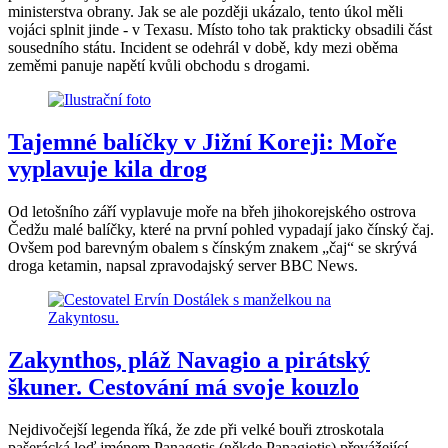
ministerstva obrany. Jak se ale později ukázalo, tento úkol měli
vojáci splnit jinde - v Texasu. Místo toho tak prakticky obsadili část
sousedního státu. Incident se odehrál v době, kdy mezi oběma
zeměmi panuje napětí kvůli obchodu s drogami.
Tajemné balíčky v Jižní Koreji: Moře
vyplavuje kila drog
Od letošního září vyplavuje moře na břeh jihokorejského ostrova
Čedžu malé balíčky, které na první pohled vypadají jako čínský čaj.
Ovšem pod barevným obalem s čínským znakem „čaj“ se skrývá
droga ketamin, napsal zpravodajský server BBC News.
Zakynthos, pláž Navagio a pirátský
škuner. Cestování má svoje kouzlo
Nejdivočejší legenda říká, že zde při velké bouři ztroskotala
pašerácká loď jménem Panagotis (někde Panagiotis) převážející