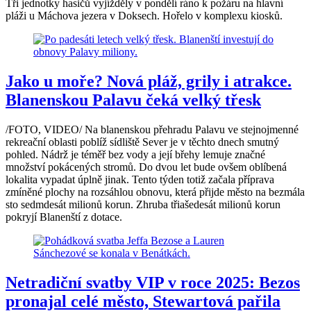
Tři jednotky hasičů vyjížděly v pondělí ráno k požáru na hlavní
pláži u Máchova jezera v Doksech. Hořelo v komplexu kiosků.
Jako u moře? Nová pláž, grily i atrakce.
Blanenskou Palavu čeká velký třesk
/FOTO, VIDEO/ Na blanenskou přehradu Palavu ve stejnojmenné
rekreační oblasti poblíž sídliště Sever je v těchto dnech smutný
pohled. Nádrž je téměř bez vody a její břehy lemuje značné
množství pokácených stromů. Do dvou let bude ovšem oblíbená
lokalita vypadat úplně jinak. Tento týden totiž začala příprava
zmíněné plochy na rozsáhlou obnovu, která přijde město na bezmála
sto sedmdesát milionů korun. Zhruba třiašedesát milionů korun
pokryjí Blanenští z dotace.
Netradiční svatby VIP v roce 2025: Bezos
pronajal celé město, Stewartová pařila