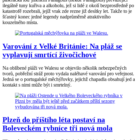
ilegálně tuny kuřiva a alkoholu, jež si lidé z okolí bezprostředně po
katastrofě rozebrali, jejíž vrak zde rezne již desítky let. Takže to je
šťastný konec jedné legendy nadprůměrně atraktivního
kouzelného místa.
Varování z Velké Británie: Na pláž se
vyplavují smrtící živočichové
Na oblíbené pláži ve Walesu se objevilo několik nebezpečných
tvorů, pobřežní stráž proto vydala naléhavé varování pro veřejnost.
Jedná se o portugalské měchýřovky, jejichž chapadla obsahují jed a
kontakt s nimi může být i smrtelný.
Plzeň do příštího léta postaví na
Boleveckém rybníce tři nová mola