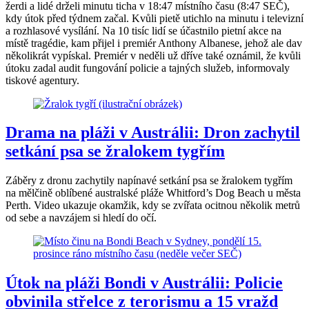
žerdi a lidé drželi minutu ticha v 18:47 místního času (8:47 SEČ),
kdy útok před týdnem začal. Kvůli pietě utichlo na minutu i televizní
a rozhlasové vysílání. Na 10 tisíc lidí se účastnilo pietní akce na
místě tragédie, kam přijel i premiér Anthony Albanese, jehož ale dav
několikrát vypískal. Premiér v neděli už dříve také oznámil, že kvůli
útoku zadal audit fungování policie a tajných služeb, informovaly
tiskové agentury.
Drama na pláži v Austrálii: Dron zachytil
setkání psa se žralokem tygřím
Záběry z dronu zachytily napínavé setkání psa se žralokem tygřím
na mělčině oblíbené australské pláže Whitford’s Dog Beach u města
Perth. Video ukazuje okamžik, kdy se zvířata ocitnou několik metrů
od sebe a navzájem si hledí do očí.
Útok na pláži Bondi v Austrálii: Policie
obvinila střelce z terorismu a 15 vražd