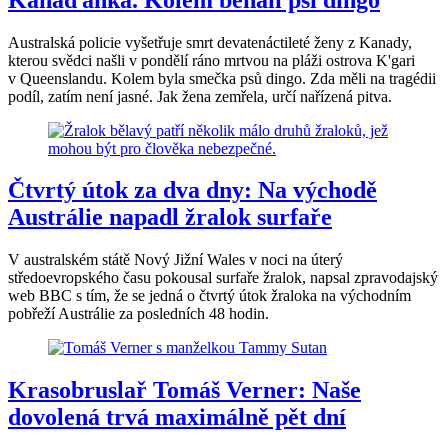
Australská policie vyšetřuje smrt devatenáctileté ženy z Kanady,
kterou svědci našli v pondělí ráno mrtvou na pláži ostrova K'gari
v Queenslandu. Kolem byla smečka psů dingo. Zda měli na tragédii
podíl, zatím není jasné. Jak žena zemřela, určí nařízená pitva.
Čtvrtý útok za dva dny: Na východě
Austrálie napadl žralok surfaře
V australském státě Nový Jižní Wales v noci na úterý
středoevropského času pokousal surfaře žralok, napsal zpravodajský
web BBC s tím, že se jedná o čtvrtý útok žraloka na východním
pobřeží Austrálie za posledních 48 hodin.
Krasobruslař Tomáš Verner: Naše
dovolená trvá maximálně pět dní