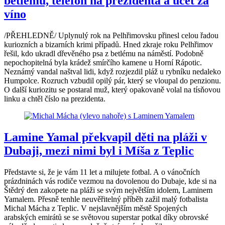
betlému, telefon na prezidenta a účet za
víno
/PŘEHLEDNĚ/ Uplynulý rok na Pelhřimovsku přinesl celou řadou
kuriozních a bizarních krimi případů. Hned zkraje roku Pelhřimov
řešil, kdo ukradl dřevěného psa z betlému na náměstí. Podobně
nepochopitelná byla krádež smírčího kamene u Horní Rápotic.
Neznámý vandal naštval lidi, když rozjezdil pláž u rybníku nedaleko
Humpolce. Rozruch vzbudil opilý pár, který se vloupal do penzionu.
O další kuriozitu se postaral muž, který opakovaně volal na tísňovou
linku a chtěl číslo na prezidenta.
Lamine Yamal překvapil děti na pláži v
Dubaji, mezi nimi byl i Míša z Teplic
Představte si, že je vám 11 let a milujete fotbal. A o vánočních
prázdninách vás rodiče vezmou na dovolenou do Dubaje, kde si na
Štědrý den zakopete na pláži se svým největším idolem, Laminem
Yamalem. Přesně tenhle neuvěřitelný příběh zažil malý fotbalista
Michal Mácha z Teplic. V nejslavnějším městě Spojených
arabských emirátů se se světovou superstar potkal díky obrovské