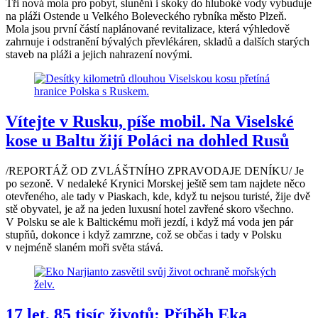
Tři nová mola pro pobyt, slunění i skoky do hluboké vody vybuduje
na pláži Ostende u Velkého Boleveckého rybníka město Plzeň.
Mola jsou první částí naplánované revitalizace, která výhledově
zahrnuje i odstranění bývalých převlékáren, skladů a dalších starých
staveb na pláži a jejich nahrazení novými.
Vítejte v Rusku, píše mobil. Na Viselské
kose u Baltu žijí Poláci na dohled Rusů
/REPORTÁŽ OD ZVLÁŠTNÍHO ZPRAVODAJE DENÍKU/ Je
po sezoně. V nedaleké Krynici Morskej ještě sem tam najdete něco
otevřeného, ale tady v Piaskach, kde, když tu nejsou turisté, žije dvě
stě obyvatel, je až na jeden luxusní hotel zavřené skoro všechno.
V Polsku se ale k Baltickému moři jezdí, i když má voda jen pár
stupňů, dokonce i když zamrzne, což se občas i tady v Polsku
v nejméně slaném moři světa stává.
17 let, 85 tisíc životů: Příběh Eka