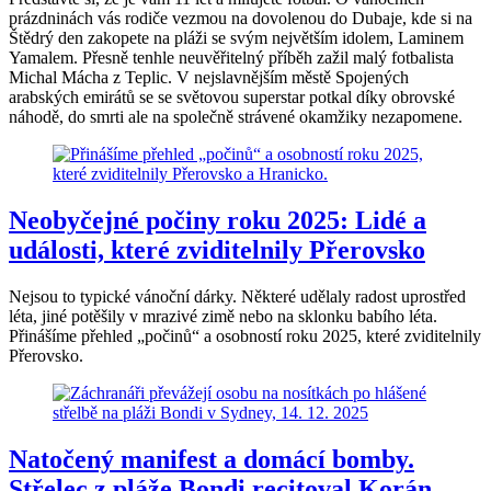
prázdninách vás rodiče vezmou na dovolenou do Dubaje, kde si na
Štědrý den zakopete na pláži se svým největším idolem, Laminem
Yamalem. Přesně tenhle neuvěřitelný příběh zažil malý fotbalista
Michal Mácha z Teplic. V nejslavnějším městě Spojených
arabských emirátů se se světovou superstar potkal díky obrovské
náhodě, do smrti ale na společně strávené okamžiky nezapomene.
Neobyčejné počiny roku 2025: Lidé a
události, které zviditelnily Přerovsko
Nejsou to typické vánoční dárky. Některé udělaly radost uprostřed
léta, jiné potěšily v mrazivé zimě nebo na sklonku babího léta.
Přinášíme přehled „počinů“ a osobností roku 2025, které zviditelnily
Přerovsko.
Natočený manifest a domácí bomby.
Střelec z pláže Bondi recitoval Korán