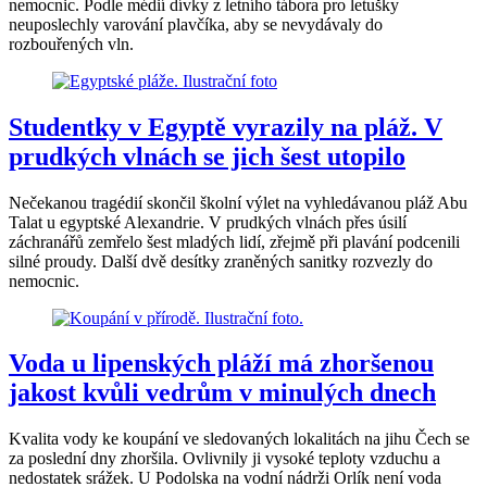
nemocnic. Podle médií dívky z letního tábora pro letušky
neuposlechly varování plavčíka, aby se nevydávaly do
rozbouřených vln.
Studentky v Egyptě vyrazily na pláž. V
prudkých vlnách se jich šest utopilo
Nečekanou tragédií skončil školní výlet na vyhledávanou pláž Abu
Talat u egyptské Alexandrie. V prudkých vlnách přes úsilí
záchranářů zemřelo šest mladých lidí, zřejmě při plavání podcenili
silné proudy. Další dvě desítky zraněných sanitky rozvezly do
nemocnic.
Voda u lipenských pláží má zhoršenou
jakost kvůli vedrům v minulých dnech
Kvalita vody ke koupání ve sledovaných lokalitách na jihu Čech se
za poslední dny zhoršila. Ovlivnily ji vysoké teploty vzduchu a
nedostatek srážek. U Podolska na vodní nádrži Orlík není voda