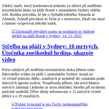
Záběry muže, který konfrontoval jednoho ze střelců při nedělním
teroristickém útoku na pláži Bondi v australském Sydney oblétly
svět. Rodina potvrdila, že jde o čtyřiatřicetiletého Ahmeda al
Ahmeda. Zelinář původem ze Sýrie je v nemocnici, lékaři mu musí
z ramene vyoperovat několik kulek.
Střelba na pláži v Sydney: 16 mrtvých.
Útočníka zneškodnil hrdina, ukazuje
video
Počet zabitých při nedělním teroristickém útoku během oslav
židovského svátku na pláži v australském Sydney stoupl na
16 včetně jednoho dítěte, zraněných je nejméně 40, oznámila podle
tiskových agentur policie. Neupřesnila přitom, zda nová bilance
mrtvých zahrnuje i jednoho ze dvou útočníků, kterého při incidentu
policisté zastřelili. Dříve úřady informovaly o 12 mrtvých včetně
střelce a o 29 zraněných.