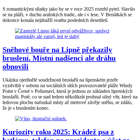
S romantickými sňatky jako by se v roce 2025 roztrhl pytel. Slavilo
se na pláži, v duchu arabských tradic, ale i v lese. V Benátkách se
dokonce konala nejdražší svatba posledních desetiletí.
Sněhové bouře na Lipně překazily
bruslení. Místní nadšenci ale dráhu
obnovili
Ukázku ojedinělé soudržnosti bruslařů na lipenském jezeře
vyzdvihli v sobotu na sociálních sítích provozovatelé pláže Windy
Point v Černé v Pošumaví, která je jednou ze základen lipenských
bruslařů. Poté, co se nad ledem několikrát prohnal silný vítr, který na
ledovou plochu nafoukal místy až metrové závěje sněhu, se zdálo,
že je s bruslením konec.
Kuriozity roku 2025: Krádež psa z