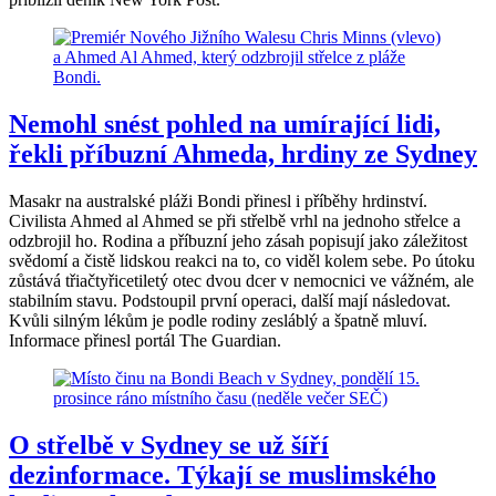
Nemohl snést pohled na umírající lidi,
řekli příbuzní Ahmeda, hrdiny ze Sydney
Masakr na australské pláži Bondi přinesl i příběhy hrdinství.
Civilista Ahmed al Ahmed se při střelbě vrhl na jednoho střelce a
odzbrojil ho. Rodina a příbuzní jeho zásah popisují jako záležitost
svědomí a čistě lidskou reakci na to, co viděl kolem sebe. Po útoku
zůstává třiačtyřicetiletý otec dvou dcer v nemocnici ve vážném, ale
stabilním stavu. Podstoupil první operaci, další mají následovat.
Kvůli silným lékům je podle rodiny zesláblý a špatně mluví.
Informace přinesl portál The Guardian.
O střelbě v Sydney se už šíří
dezinformace. Týkají se muslimského