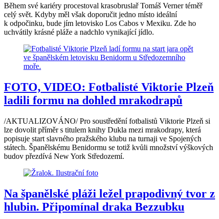
Během své kariéry procestoval krasobruslař Tomáš Verner téměř
celý svět. Kdyby měl však doporučit jedno místo ideální
k odpočinku, bude jím letovisko Los Cabos v Mexiku. Zde ho
uchvátily krásné pláže a nadchlo vynikající jídlo.
FOTO, VIDEO: Fotbalisté Viktorie Plzeň
ladili formu na dohled mrakodrapů
/AKTUALIZOVÁNO/ Pro soustředění fotbalistů Viktorie Plzeň si
lze dovolit příměr s titulem knihy Dukla mezi mrakodrapy, která
popisuje start slavného pražského klubu na turnaji ve Spojených
státech. Španělskému Benidormu se totiž kvůli množství výškových
budov přezdívá New York Středozemí.
Na španělské pláži ležel prapodivný tvor z
hlubin. Připomínal draka Bezzubku