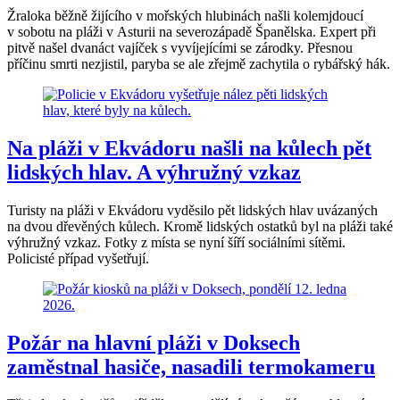
Žraloka běžně žijícího v mořských hlubinách našli kolemjdoucí
v sobotu na pláži v Asturii na severozápadě Španělska. Expert při
pitvě našel dvanáct vajíček s vyvíjejícími se zárodky. Přesnou
příčinu smrti nezjistil, paryba se ale zřejmě zachytila o rybářský hák.
Na pláži v Ekvádoru našli na kůlech pět
lidských hlav. A výhružný vzkaz
Turisty na pláži v Ekvádoru vyděsilo pět lidských hlav uvázaných
na dvou dřevěných kůlech. Kromě lidských ostatků byl na pláži také
výhružný vzkaz. Fotky z místa se nyní šíří sociálními sítěmi.
Policisté případ vyšetřují.
Požár na hlavní pláži v Doksech
zaměstnal hasiče, nasadili termokameru