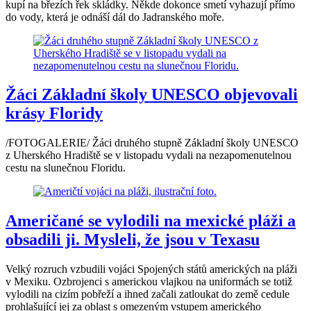
kupí na březích řek skládky. Někde dokonce smetí vyhazují přímo
do vody, která je odnáší dál do Jadranského moře.
Žáci Základní školy UNESCO objevovali
krásy Floridy
/FOTOGALERIE/ Žáci druhého stupně Základní školy UNESCO
z Uherského Hradiště se v listopadu vydali na nezapomenutelnou
cestu na slunečnou Floridu.
Američané se vylodili na mexické pláži a
obsadili ji. Mysleli, že jsou v Texasu
Velký rozruch vzbudili vojáci Spojených států amerických na pláži
v Mexiku. Ozbrojenci s americkou vlajkou na uniformách se totiž
vylodili na cizím pobřeží a ihned začali zatloukat do země cedule
prohlašující jej za oblast s omezeným vstupem amerického