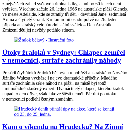
z největších záhad světové kriminalistiky, a ani po 60 letech není
vyřešen. Všechno začalo 26. ledna 1966 na australské pláži Glenelg
ve městě Adelaide, kde se ztratily tři děti - devítiletá Jane, sedmiletá
Arnna a čtyřletý Grant. Krutou ironií osudu právě na 26. leden
připadá australský celonárodní státní svátek – Den Austrálie.
Zmizení dětí jej navždy potáhlo stínem.
Útoky žraloků v Sydney: Chlapec zemřel
v nemocnici, surfaře zachránily náhody
Po sérii čtyř útoků žraloků bělavých u pobřeží australského Nového
Jižního Walesu vycházejí najevo dramatické příběhy. Mladého
surfaře zachránila série náhod na pláži, na místě byl totiž
i mimořádně zkušený expert. Dvanáctiletý chlapec, kterého žralok
napadl o den dříve, však takové štěstí neměl. Pár dní po útoku
v nemocnici podlehl četným zraněním.
Kam o víkendu na Hradecku? Na Zimní