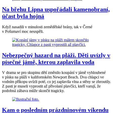
Na břehu Lipna uspořádali kamenobraní,
účast byla hojná
Když nasadili v minulosti zemědělské brány, tak v Černé
v Pošumaví moc neuspěli.
Nebezpečný hazard na pláži. Děti uvízly v
písečné jámě, kterou zaplavila voda
V drama se pro skupinu dětí změnilo koupání v jámě vyhloubené
v písku na pláži v kalifornském Newport Beach. Dva chlapci ve
vodním příkopu uvízli poté, co jej zaplavila vlna a stěny se zhroutily.
Z pasti je museli vyprostit až přivolaní plavčíci, kteří varují, že
podobná zábava může skončit tragicky.
Kam o posledním prázdninovém víkendu