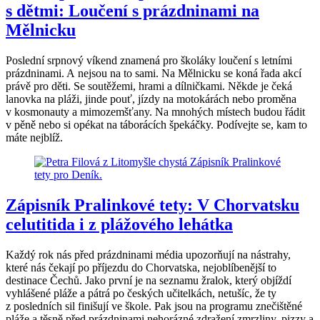
s dětmi: Loučení s prázdninami na
Mělnicku
Poslední srpnový víkend znamená pro školáky loučení s letními
prázdninami. A nejsou na to sami. Na Mělnicku se koná řada akcí
právě pro děti. Se soutěžemi, hrami a dílničkami. Někde je čeká
lanovka na pláži, jinde pouť, jízdy na motokárách nebo proměna
v kosmonauty a mimozemšťany. Na mnohých místech budou řádit
v pěně nebo si opékat na táborácích špekáčky. Podívejte se, kam to
máte nejblíž.
Zápisník Pralinkové tety: V Chorvatsku
celutitida i z plážového lehátka
Každý rok nás před prázdninami média upozorňují na nástrahy,
které nás čekají po příjezdu do Chorvatska, nejoblíbenější to
destinace Čechů. Jako první je na seznamu žralok, který objíždí
vyhlášené pláže a pátrá po českých učitelkách, netušíc, že ty
z posledních sil finišují ve škole. Pak jsou na programu znečištěné
pláže a těsně před prázdninami nehorázné zdražení zmrzliny, pizzy a