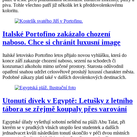
piva. Tohle všechno patří již několik let k předdovolenkovému
koloritu.
Italské Portofino zakázalo chození
naboso. Chce si chránit luxusní image
Italské letovisko Portofino letos přijalo novou vyhlášku, která do
konce září zakazuje chození naboso, sezení na schodech či
konzumaci alkoholu mimo určené prostory. Starosta odůvodnil
opatření snahou udržet celosvětově proslulý luxusní charakter města.
Podobné zákazy platí také v dalších dovolenkových destinacích.
Utonutí dívek v Egyptě: Letušky z letního
tábora se zřejmě koupaly přes varování
Egyptské úřady vyšetřují sobotní neštěstí na pláži Abu Talat, při
kterém se v prudkých vlnách utopilo šest studentek a dalších
jednadvacet kvůli následkům tonutí skončilo v péči dvou místních