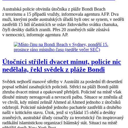
Australská policie obvinila útočníka z pláže Bondi Beach
z terorismu a 15 případů vraždy, informovala agentura AFP. Dva
muži, kterými podle australských úřadů byli otec se synem, v neděli
zastřelili 15 lidí účastnících se oslav židovského svátku chanuka,
čtyři desítky dalších zranili. Přes 20 zraněných stále zůstává
v nemocnici, informuje agentura AP.
Útočníci stříleli dvacet minut, policie nic
nedělala, řekl svědek z pláže Bondi
Svědek nejhorší masové střelby v Austrálii za poslední tři desetiletí
popsal selhání zasahujících policistů. Střelci na pláži Bondi pálili
zhruba dvacet minut a opakovaně přebíjeli. Policisté na místě však
dlouhé minuty nereagovali a nevraceli palbu. Situace se změnila až
ve chvíli, kdy místní zelinář Ahmed al Ahmed jednoho z útočníků
odzbrojil. Policisté následně jednoho pachatele zastřelili a druhého
našli v kritickém stavu. Útok, jenž si vyžádal 15 obětí a desítky
zraněných, australské úřady označily za teroristický čin inspirovaný
radikální islamistickou organizací Islámský stát. Situaci na místě
přiblížil deník New York Post.