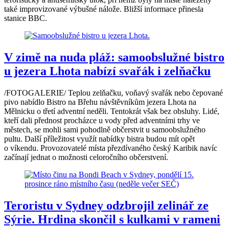
také improvizované výbušné nálože. Bližší informace přinesla
stanice BBC.
V zimě na nuda pláž: samoobslužné bistro
u jezera Lhota nabízí svařák i zelňačku
/FOTOGALERIE/ Teplou zelňačku, voňavý svařák nebo čepované
pivo nabídlo Bistro na Břehu návštěvníkům jezera Lhota na
Mělnicku o třetí adventní neděli. Tentokrát však bez obsluhy. Lidé,
kteří dali přednost procházce u vody před adventními trhy ve
městech, se mohli sami pohodlně občerstvit u samoobslužného
pultu. Další příležitost využít nabídky bistra budou mít opět
o víkendu. Provozovatelé místa přezdívaného český Karibik navíc
začínají jednat o možnosti celoročního občerstvení.
Teroristu v Sydney odzbrojil zelinář ze
Sýrie. Hrdina skončil s kulkami v rameni