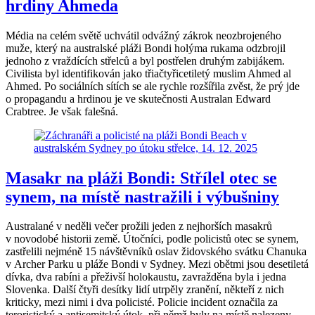
hrdiny Ahmeda
Média na celém světě uchvátil odvážný zákrok neozbrojeného
muže, který na australské pláži Bondi holýma rukama odzbrojil
jednoho z vraždících střelců a byl postřelen druhým zabijákem.
Civilista byl identifikován jako třiačtyřicetiletý muslim Ahmed al
Ahmed. Po sociálních sítích se ale rychle rozšířila zvěst, že prý jde
o propagandu a hrdinou je ve skutečnosti Australan Edward
Crabtree. Je však falešná.
Masakr na pláži Bondi: Střílel otec se
synem, na místě nastražili i výbušniny
Australané v neděli večer prožili jeden z nejhorších masakrů
v novodobé historii země. Útočníci, podle policistů otec se synem,
zastřelili nejméně 15 návštěvníků oslav židovského svátku Chanuka
v Archer Parku u pláže Bondi v Sydney. Mezi obětmi jsou desetiletá
dívka, dva rabíni a přeživší holokaustu, zavražděna byla i jedna
Slovenka. Další čtyři desítky lidí utrpěly zranění, někteří z nich
kriticky, mezi nimi i dva policisté. Policie incident označila za
teroristický a antisemitský útok, při němž byly na místě nalezeny