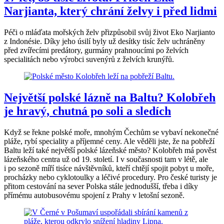
Narjianta, který chrání želvy i před lidmi
Péči o mláďata mořských želv přizpůsobil svůj život Eko Narjianto
z Indonésie. Díky jeho úsilí byly už desítky tisíc želv uchráněny
před zvířecími predátory, gurmány prahnoucími po želvích
specialitách nebo výrobci suvenýrů z želvích krunýřů.
Největší polské lázně na Baltu? Kolobřeh
je hravý, chutná po soli a sledích
Když se řekne polské moře, mnohým Čechům se vybaví nekonečné
pláže, rybí speciality a příjemné ceny. Ale věděli jste, že na pobřeží
Baltu leží také největší polské lázeňské město? Kolobřeh má pověst
lázeňského centra už od 19. století. I v současnosti tam v létě, ale
i po sezoně míří tisíce návštěvníků, kteří chtějí spojit pobyt u moře,
procházky nebo cyklotoulky a léčivé procedury. Pro české turisty je
přitom cestování na sever Polska stále jednodušší, třeba i díky
přímému autobusovému spojení z Prahy v letošní sezoně.