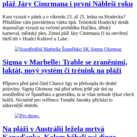
pláž Járy Cimrmana i první Nábleší roku
Kam vyrazit v pátek a o víkendu 23. až 25. ledna na Hradecku?
Přinášíme vám pravidelnou várku tipů. Tentokrát Hradecký deník
doporučuje vyrazit na večerní prohlídku Hučáku, dětský
karneval, městský ples, Zimní pláž Járy Cimrmana či na otevřený
bleší trh v Hradci Králové u Labe.
Sigma v Marbelle: Trable se zraněními,
laktát, nový systém či trénink na pláži
Příprava před jarní částí Chance ligy se přehoupla do druhé
poloviny. Sigma Olomouc má před sebou ještě pár dní na
soustředění ve Španělsku a generálku, ta se však nebude týkat všech
hráčů. Nicméně pro svěřence Tomáše Janotky přichází to
zábavnější období.
Na pláži v Austrálii ležela mrtvá
Kanaďanka. Kolem běhali psi dingo