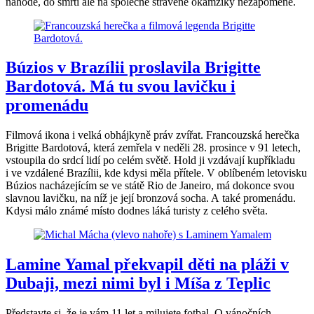
náhodě, do smrti ale na společně strávené okamžiky nezapomene.
Búzios v Brazílii proslavila Brigitte
Bardotová. Má tu svou lavičku i
promenádu
Filmová ikona i velká obhájkyně práv zvířat. Francouzská herečka
Brigitte Bardotová, která zemřela v neděli 28. prosince v 91 letech,
vstoupila do srdcí lidí po celém světě. Hold ji vzdávají kupříkladu
i ve vzdálené Brazílii, kde kdysi měla přítele. V oblíbeném letovisku
Búzios nacházejícím se ve státě Rio de Janeiro, má dokonce svou
slavnou lavičku, na níž je její bronzová socha. A také promenádu.
Kdysi málo známé místo dodnes láká turisty z celého světa.
Lamine Yamal překvapil děti na pláži v
Dubaji, mezi nimi byl i Míša z Teplic
Představte si, že je vám 11 let a milujete fotbal. O vánočních