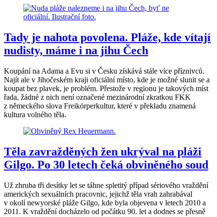
Tady je nahota povolena. Pláže, kde vítají
nudisty, máme i na jihu Čech
Koupání na Adama a Evu si v Česku získává stále více příznivců.
Najít ale v Jihočeském kraji oficiální místo, kde je možné slunit se a
koupat bez plavek, je problém. Přestože v regionu je takových míst
řada, žádné z nich není označené mezinárodní zkratkou FKK
z německého slova Freikörperkultur, které v překladu znamená
kultura volného těla.
Těla zavražděných žen ukrýval na pláži
Gilgo. Po 30 letech čeká obviněného soud
Už zhruba tři desítky let se táhne spletitý případ sériového vraždění
amerických sexuálních pracovnic, jejichž těla vrah zahrabával
v okolí newyorské pláže Gilgo, kde byla objevena v letech 2010 a
2011. K vraždění docházelo od počátku 90. let a dodnes se přesně