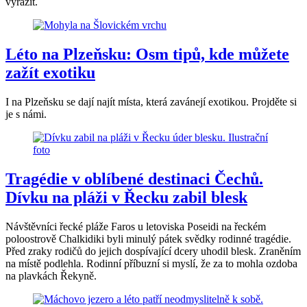
vyrazit.
Léto na Plzeňsku: Osm tipů, kde můžete
zažít exotiku
I na Plzeňsku se dají najít místa, která zavánejí exotikou. Projděte si
je s námi.
Tragédie v oblíbené destinaci Čechů.
Dívku na pláži v Řecku zabil blesk
Návštěvníci řecké pláže Faros u letoviska Poseidi na řeckém
poloostrově Chalkidiki byli minulý pátek svědky rodinné tragédie.
Před zraky rodičů do jejich dospívající dcery uhodil blesk. Zraněním
na místě podlehla. Rodinní příbuzní si myslí, že za to mohla ozdoba
na plavkách Řekyně.