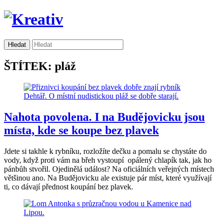
ŠTÍTEK: pláž
Nahota povolena. I na Budějovicku jsou
místa, kde se koupe bez plavek
Jdete si takhle k rybníku, rozložíte dečku a pomalu se chystáte do
vody, když proti vám na břeh vystoupí opálený chlapík tak, jak ho
pánbůh stvořil. Ojedinělá událost? Na oficiálních veřejných místech
většinou ano. Na Budějovicku ale existuje pár míst, které využívají
ti, co dávají přednost koupání bez plavek.