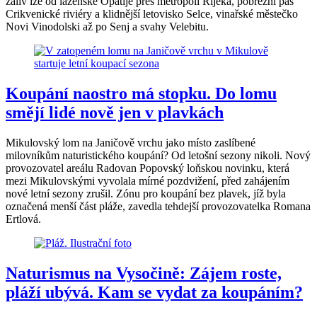
záliv lze od lázeňské Opatije přes metropoli Rijeka, pobřežní pás
Crikvenické riviéry a klidnější letovisko Selce, vinařské městečko
Novi Vinodolski až po Senj a svahy Velebitu.
Koupání naostro má stopku. Do lomu
smějí lidé nově jen v plavkách
Mikulovský lom na Janičově vrchu jako místo zaslíbené
milovníkům naturistického koupání? Od letošní sezony nikoli. Nový
provozovatel areálu Radovan Popovský loňskou novinku, která
mezi Mikulovskými vyvolala mírné pozdvižení, před zahájením
nové letní sezony zrušil. Zónu pro koupání bez plavek, jíž byla
označená menší část pláže, zavedla tehdejší provozovatelka Romana
Ertlová.
Naturismus na Vysočině: Zájem roste,
pláží ubývá. Kam se vydat za koupáním?