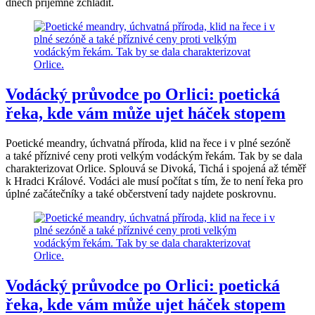
dnech příjemně zchladit.
Vodácký průvodce po Orlici: poetická
řeka, kde vám může ujet háček stopem
Poetické meandry, úchvatná příroda, klid na řece i v plné sezóně
a také příznivé ceny proti velkým vodáckým řekám. Tak by se dala
charakterizovat Orlice. Splouvá se Divoká, Tichá i spojená až téměř
k Hradci Králové. Vodáci ale musí počítat s tím, že to není řeka pro
úplné začátečníky a také občerstvení tady najdete poskrovnu.
Vodácký průvodce po Orlici: poetická
řeka, kde vám může ujet háček stopem