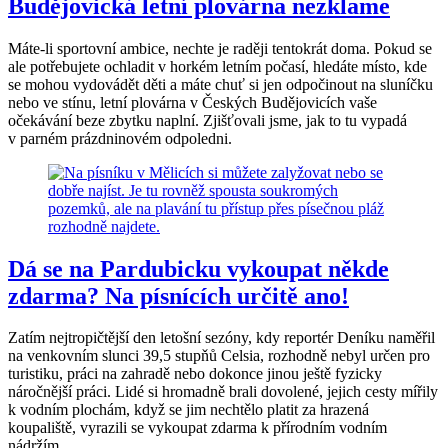
Budějovická letní plovárna nezklame
Máte-li sportovní ambice, nechte je raději tentokrát doma. Pokud se
ale potřebujete ochladit v horkém letním počasí, hledáte místo, kde
se mohou vydovádět děti a máte chuť si jen odpočinout na sluníčku
nebo ve stínu, letní plovárna v Českých Budějovicích vaše
očekávání beze zbytku naplní. Zjišťovali jsme, jak to tu vypadá
v parném prázdninovém odpoledni.
Dá se na Pardubicku vykoupat někde
zdarma? Na písnících určitě ano!
Zatím nejtropičtější den letošní sezóny, kdy reportér Deníku naměřil
na venkovním slunci 39,5 stupňů Celsia, rozhodně nebyl určen pro
turistiku, práci na zahradě nebo dokonce jinou ještě fyzicky
náročnější práci. Lidé si hromadně brali dovolené, jejich cesty mířily
k vodním plochám, když se jim nechtělo platit za hrazená
koupaliště, vyrazili se vykoupat zdarma k přírodním vodním
nádržím.