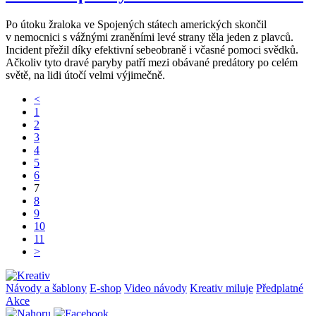
Po útoku žraloka ve Spojených státech amerických skončil
v nemocnici s vážnými zraněními levé strany těla jeden z plavců.
Incident přežil díky efektivní sebeobraně i včasné pomoci svědků.
Ačkoliv tyto dravé paryby patří mezi obávané predátory po celém
světě, na lidi útočí velmi výjimečně.
<
1
2
3
4
5
6
7
8
9
10
11
>
Návody a šablony
E-shop
Video návody
Kreativ miluje
Předplatné
Akce