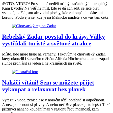
/FOTO, VIDEO/ Po studené neděli má být začátek týdne tropický.
Kam k vodě? Na většině míst, kde se dá zchladit, se sice platí
vstupné, pořád jsou ale vodní plochy, kde zakoupání nedáte ani
korunu. Podívejte se, kde je na Mělnicku najdete a co vás tam čeká.
Rebelský Zadar povstal do krásy. Války
vystřídali turisté a světové atrakce
Místo, kde moře hraje na varhany. Takovým je chorvatský Zadar,
který okouzlil i slavného režiséra Alfreda Hitchcocka - tamní západ
slunce prohlásil za jeden z nejkrásnějších na světě.
Naháči vítáni! Sem se můžete přijet
vykoupat a relaxovat bez plavek
Vyrazit k vodě, zchladit se v horkém létě, pořádně si odpočinout.
A nezapomenout si plavky. A nebo ne? Bez plavek je to lepší? Také
příznivci nahého koupání mají v regionu řadu možností, kam