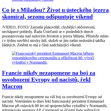
Co je s Miladou? Život u ústeckého jezera
skomíral, sezonu odšpuntuje víkend
/VIDEO, FOTO/ Zarostlá pískoviště, chybějící občerstvení,
nechápavé pohledy. Řada Ústečanů se v posledních dnech
pozastavovala nad nulovým životem u jezera Milada. Přestože místo
i v týdnu navštíví stovky lidí, služeb se jim zatím nedostává takřka
žádných. Změnit to má z části nadcházející víkend.
Francie nikdy nezapomene na boj za
osvobození Evropy od nacistů, řekl
Macron
Francie nikdy nezapomene na váš boj za osvobození Evropy od
nacistů. Veteránům to dnes řekl francouzský prezident Emmanuel
Macron při oslavách 80 let od spojeneckého vylodění v Normandii,
informovala agentura AP. Ceremonií se účastní řada světových