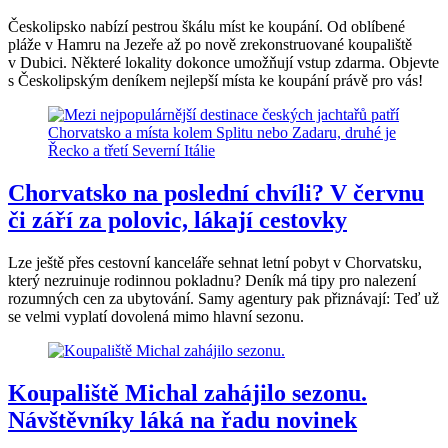
Českolipsko nabízí pestrou škálu míst ke koupání. Od oblíbené
pláže v Hamru na Jezeře až po nově zrekonstruované koupaliště
v Dubici. Některé lokality dokonce umožňují vstup zdarma. Objevte
s Českolipským deníkem nejlepší místa ke koupání právě pro vás!
Chorvatsko na poslední chvíli? V červnu
či září za polovic, lákají cestovky
Lze ještě přes cestovní kanceláře sehnat letní pobyt v Chorvatsku,
který nezruinuje rodinnou pokladnu? Deník má tipy pro nalezení
rozumných cen za ubytování. Samy agentury pak přiznávají: Teď už
se velmi vyplatí dovolená mimo hlavní sezonu.
Koupaliště Michal zahájilo sezonu.
Návštěvníky láká na řadu novinek