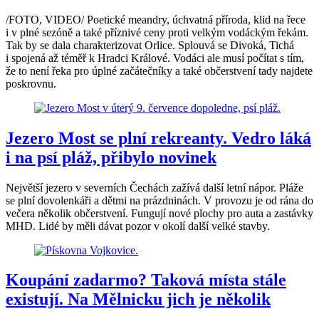
/FOTO, VIDEO/ Poetické meandry, úchvatná příroda, klid na řece
i v plné sezóně a také příznivé ceny proti velkým vodáckým řekám.
Tak by se dala charakterizovat Orlice. Splouvá se Divoká, Tichá
i spojená až téměř k Hradci Králové. Vodáci ale musí počítat s tím,
že to není řeka pro úplné začátečníky a také občerstvení tady najdete
poskrovnu.
Jezero Most se plní rekreanty. Vedro láká
i na psí pláž, přibylo novinek
Největší jezero v severních Čechách zažívá další letní nápor. Pláže
se plní dovolenkáři a dětmi na prázdninách. V provozu je od rána do
večera několik občerstvení. Fungují nové plochy pro auta a zastávky
MHD. Lidé by měli dávat pozor v okolí další velké stavby.
Koupání zadarmo? Taková místa stále
existují. Na Mělnicku jich je několik