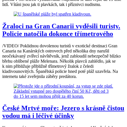
lidí. Vítáni jsou jak ti plavkách, tak i příznivci nudismu.
Žraloci na Gran Canarii vyděsili turisty.
Policie natočila dokonce třímetrového
/VIDEO/ Poklidnou dovolenou turistů v exotické destinaci Gran
Canaria na Kanárských ostrovech před několika dny narušil
neočekávaný zvířecí návštěvník, jenž zabloudil nebezpečně blízko
břehu oblíbené pláže Melenara. Několik plavců zahlédlo, jak se
k nim přibližuje přibližně třímetrový žralok z čeledi
kladivounovitých. Španělská policie hned poté pláž uzavřela. Na
internetu také zveřejnila záběry predátora.
České Mrtvé moře: Jezero s krásně čistou
vodou má i léčivé účinky