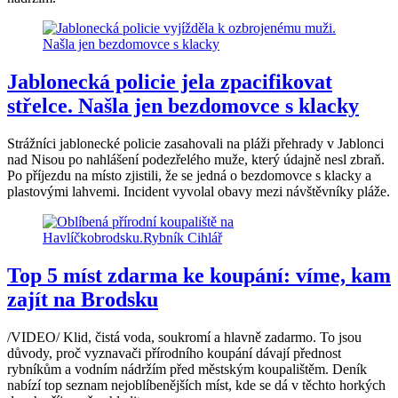
Jablonecká policie jela zpacifikovat
střelce. Našla jen bezdomovce s klacky
Strážníci jablonecké policie zasahovali na pláži přehrady v Jablonci
nad Nisou po nahlášení podezřelého muže, který údajně nesl zbraň.
Po příjezdu na místo zjistili, že se jedná o bezdomovce s klacky a
plastovými lahvemi. Incident vyvolal obavy mezi návštěvníky pláže.
Top 5 míst zdarma ke koupání: víme, kam
zajít na Brodsku
/VIDEO/ Klid, čistá voda, soukromí a hlavně zadarmo. To jsou
důvody, proč vyznavači přírodního koupání dávají přednost
rybníkům a vodním nádržím před městským koupalištěm. Deník
nabízí top seznam nejoblíbenějších míst, kde se dá v těchto horkých