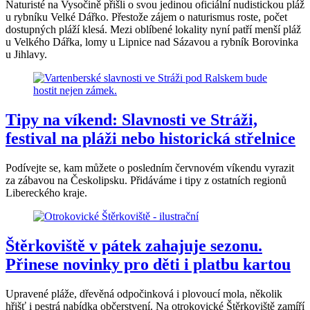
Naturisté na Vysočině přišli o svou jedinou oficiální nudistickou pláž
u rybníku Velké Dářko. Přestože zájem o naturismus roste, počet
dostupných pláží klesá. Mezi oblíbené lokality nyní patří menší pláž
u Velkého Dářka, lomy u Lipnice nad Sázavou a rybník Borovinka
u Jihlavy.
Tipy na víkend: Slavnosti ve Stráži,
festival na pláži nebo historická střelnice
Podívejte se, kam můžete o posledním červnovém víkendu vyrazit
za zábavou na Českolipsku. Přidáváme i tipy z ostatních regionů
Libereckého kraje.
Štěrkoviště v pátek zahajuje sezonu.
Přinese novinky pro děti i platbu kartou
Upravené pláže, dřevěná odpočinková i plovoucí mola, několik
hřišť i pestrá nabídka občerstvení. Na otrokovické Štěrkoviště zamíří