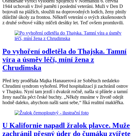
Osmdesáté výročí vylodění Spojenců v Normandii 6. června
1944 uchovali v živé paměti i poslední veteráni. Muži v Den D
bojovali na plážích, sloužili na doprovodných lodích, ženy plnily
důležité úkoly za frontou. Někteří veteráni o svých zkušenostech
z druhé světové války mlčeli desítky let. Teď ovšem promluvili.
Po vyhoření odletěla do Thajska. Tamní
víra a úsměv léčí, míní žena z
Chrudimska
Před lety prodělala Majka Hanauerová ze Sobětuch nedaleko
Chrudimi syndrom vyhoření. Před hospitalizací ji zachránil ostrov
v Thajsku. Nyní tam jezdí i dvakrát ročně, našla si přátele a tamní
ženy naučila péct české buchty. „Někdy musíme v životě odejít
hodně daleko, abychom našli sami sebe,“ říká realitní makléřka.
U Kalifornie napadl žralok plavce. Muže
zachránil přesný úder do čumáku zvířete