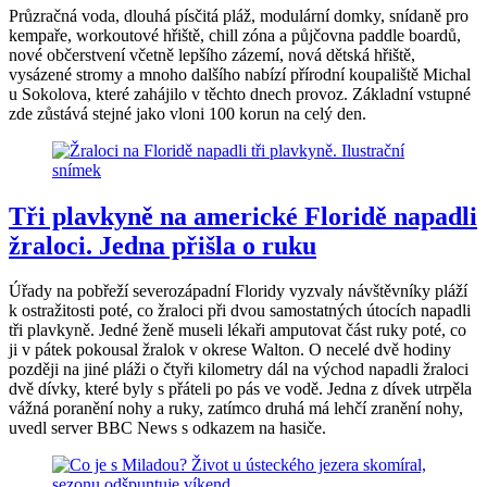
Průzračná voda, dlouhá písčitá pláž, modulární domky, snídaně pro
kempaře, workoutové hřiště, chill zóna a půjčovna paddle boardů,
nové občerstvení včetně lepšího zázemí, nová dětská hřiště,
vysázené stromy a mnoho dalšího nabízí přírodní koupaliště Michal
u Sokolova, které zahájilo v těchto dnech provoz. Základní vstupné
zde zůstává stejné jako vloni 100 korun na celý den.
Tři plavkyně na americké Floridě napadli
žraloci. Jedna přišla o ruku
Úřady na pobřeží severozápadní Floridy vyzvaly návštěvníky pláží
k ostražitosti poté, co žraloci při dvou samostatných útocích napadli
tři plavkyně. Jedné ženě museli lékaři amputovat část ruky poté, co
ji v pátek pokousal žralok v okrese Walton. O necelé dvě hodiny
později na jiné pláži o čtyři kilometry dál na východ napadli žraloci
dvě dívky, které byly s přáteli po pás ve vodě. Jedna z dívek utrpěla
vážná poranění nohy a ruky, zatímco druhá má lehčí zranění nohy,
uvedl server BBC News s odkazem na hasiče.