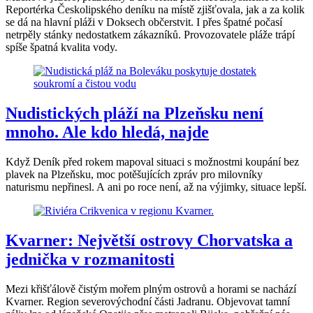
Reportérka Českolipského deníku na místě zjišťovala, jak a za kolik
se dá na hlavní pláži v Doksech občerstvit. I přes špatné počasí
netrpěly stánky nedostatkem zákazníků. Provozovatele pláže trápí
spíše špatná kvalita vody.
Nudistických pláží na Plzeňsku není
mnoho. Ale kdo hledá, najde
Když Deník před rokem mapoval situaci s možnostmi koupání bez
plavek na Plzeňsku, moc potěšujících zpráv pro milovníky
naturismu nepřinesl. A ani po roce není, až na výjimky, situace lepší.
Kvarner: Největší ostrovy Chorvatska a
jednička v rozmanitosti
Mezi křišťálově čistým mořem plným ostrovů a horami se nachází
Kvarner. Region severovýchodní části Jadranu. Objevovat tamní