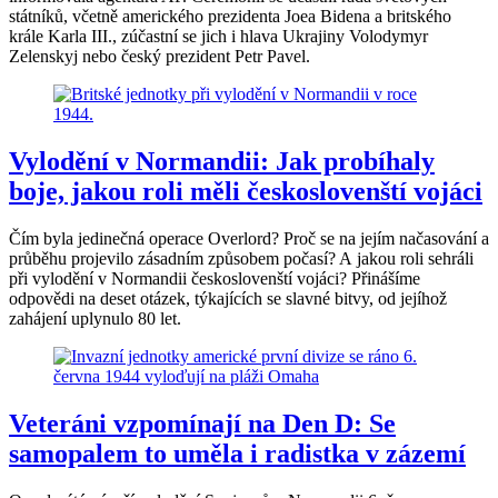
státníků, včetně amerického prezidenta Joea Bidena a britského
krále Karla III., zúčastní se jich i hlava Ukrajiny Volodymyr
Zelenskyj nebo český prezident Petr Pavel.
Vylodění v Normandii: Jak probíhaly
boje, jakou roli měli českoslovenští vojáci
Čím byla jedinečná operace Overlord? Proč se na jejím načasování a
průběhu projevilo zásadním způsobem počasí? A jakou roli sehráli
při vylodění v Normandii českoslovenští vojáci? Přinášíme
odpovědi na deset otázek, týkajících se slavné bitvy, od jejíhož
zahájení uplynulo 80 let.
Veteráni vzpomínají na Den D: Se
samopalem to uměla i radistka v zázemí