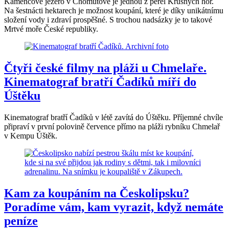
Kamencové jezero v Chomutově je jednou z perel Krušných hor.
Na šestnácti hektarech je možnost koupání, které je díky unikátnímu
složení vody i zdraví prospěšné. S trochou nadsázky je to takové
Mrtvé moře České republiky.
Čtyři české filmy na pláži u Chmelaře.
Kinematograf bratří Čadíků míří do
Úštěku
Kinematograf bratří Čadíků v létě zavítá do Úštěku. Příjemné chvíle
připraví v první polovině července přímo na pláži rybníku Chmelař
v Kempu Úštěk.
Kam za koupáním na Českolipsku?
Poradíme vám, kam vyrazit, když nemáte
peníze