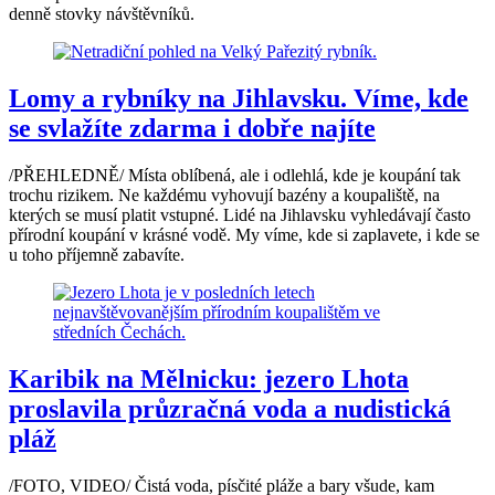
denně stovky návštěvníků.
Lomy a rybníky na Jihlavsku. Víme, kde
se svlažíte zdarma i dobře najíte
/PŘEHLEDNĚ/ Místa oblíbená, ale i odlehlá, kde je koupání tak
trochu rizikem. Ne každému vyhovují bazény a koupaliště, na
kterých se musí platit vstupné. Lidé na Jihlavsku vyhledávají často
přírodní koupání v krásné vodě. My víme, kde si zaplavete, i kde se
u toho příjemně zabavíte.
Karibik na Mělnicku: jezero Lhota
proslavila průzračná voda a nudistická
pláž
/FOTO, VIDEO/ Čistá voda, písčité pláže a bary všude, kam