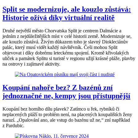
Split se modernizuje, ale kouzlo zůstává:
Historie ožívá díky virtuální realitě
Druhé největší město Chorvatska Split je centrem Dalmácie a
jedním z nejdůležitějších míst v celé historii země. Modernizuje se,
ale kouzlo zůstává. Živým důkazem toho je slavný Diokleciánův
palác, který musí vidět každý návštěvník. Češi mohou Split
objevovat i díky dobrému leteckému spojení. Kromě křivolakých
uliček a památek Splitu si turisté v regionu užijí krásné pláže, plavby
na ostrovy i zajímavé aktivity.
Koupání nahoře bez? Z bazénů zní
jednoznačné ne, kempy jsou přístupnější
Koupání bez horního dílu plavek? Zatímco u řek, rybníků či
neplacených pláží to problém není, na placených koupalištích ženy
narazí. „Opalování ano, ale vstup do bazénu už ne,“ zní například
z Pardubic.