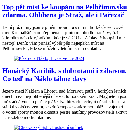
Top pět míst ke koupání na Pelhřimovsku
zdarma. Oblíbená je Stráž, ale i Pařezáč
Letní prázdniny jsou v plném proudu a s nimi i horké červencové
dny. Koupaliště jsou přeplněná, a proto mnoho lidí radši vyráží
k lomům nebo k rybníkům, kde je větší klid. A hlavně koupání nic
nestojí. Deník vám přináší výběr pěti nejlepších míst na
Pelhřimovsku, kde se můžete v letním parnu ochladit.
Hanácký Karibik, s dobrotami i zábavou.
Co teď na Náklo táhne davy
Jezero mezi Náklem a Lhotou nad Moravou patří v horkých letních
dnech mezi nejoblíbenější cíle v Olomouckém kraji. Magnetem jsou
průzračná voda a písčité pláže. Na březích nechybí několik bister a
stánků s občerstvením, je zde kemp se soukromou pláží a zájemci
o vodní sporty mohou okusit z pestré nabídky provozovatelů aktivit
na rozlehlé modré hladině.