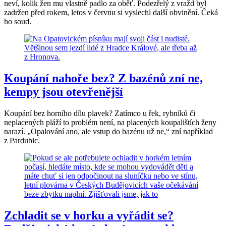
neví, kolik žen mu vlastně padlo za oběť. Podezřelý z vražd byl
zadržen před rokem, letos v červnu si vyslechl další obvinění. Čeká
ho soud.
Koupání nahoře bez? Z bazénů zní ne,
kempy jsou otevřenější
Koupání bez horního dílu plavek? Zatímco u řek, rybníků či
neplacených pláží to problém není, na placených koupalištích ženy
narazí. „Opalování ano, ale vstup do bazénu už ne,“ zní například
z Pardubic.
Zchladit se v horku a vyřádit se?