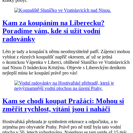
krátký pobyt.
Kam za koupáním na Liberecku?
Poradíme vám, kde si užít vodní
radovánky
Léto je tady a koupání k němu neodmyslitelně patří. Zájemci mohou
vybírat z různých koupališť napříč okresem, ať už se jedná
o ikonickou Vápenku v Liberci, oblíbené Sluníčko ve Vratislavicích
nad Nisou či hrádeckou Kristýnu. Objevte s Libereckým deníkem
nejlepší místa ke koupání právě pro vás!
Kam se chodí koupat Pražáci: Mohou si
změřit rychlost, vítáni jsou i naháči
Hostivařská přehrada je symbolem rekreace a odpočinku, a to
zejména pro obyvatele Prahy. Právě pro ně totiž byla tato vodní
plocha v 50. letech vybudována. Najednou se tam vejde až 15 tisíc