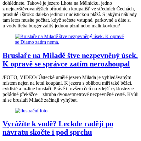
dohlédnete. Takové je jezero Lhota na Mělnicku, jedno
z nejnavštěvovanějších přírodních koupališť ve středních Čechách,
proslulé i široko daleko jedinou nudistickou pláží. S jakými náklady
tam letos musíte počítat, když sečtete vstupné, parkovné a dáte si
u vody třeba burger zalitý jednou plzní nebo malinkovkou?
Bruslaře na Miladě štve nezpevněný úsek.
K opravě se správce zatím nerozhoupal
/FOTO, VIDEO/ Ústecké umělé jezero Milada je vyhledávaným
místem nejen na letní koupání. K jezeru s oblibou míří také běžci,
cyklisté a in-line bruslaři. Právě ti ovšem čelí na zdejší cyklostezce
pořádné překážce – zhruba dvousetmetrové nezpevněné cestě. Kvůli
ní se bruslaři Miladě začínají vyhýbat.
Vyrážíte k vodě? Leckde raději po
návratu skočte i pod sprchu