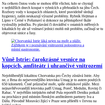
Na celkem čistou vodu se mohou těšit všichni, kdo se chystají
v nejbližších dnech koupat v rybnících a přehradách na jihu Čech.
Rozbory vody v koupacích oblastech, které pravidelně sledují
hygienici, zatím neukazují výrazné problémy. Rybník Hejtman a
Lipno v Černé v Pošumaví si dokonce na pětistupňové škále
vysloužily jedničku. Po plavání či dovádění v ostatních měřených
lokalitách by ale už vnímaví jednici mohli mít problém, začínají se tu
objevovat sinice a řasy.
Vůně Istrie: čarokrásné vesnice na
kopcích, amfiteátr i uhrančivé vnitrozemí
Nejoblíbenější lokalitou Chorvatska pro Čechy zůstává Istrie. Aby
ne, z Brna do nejsevernějšího letoviska Umag je to autem pouhých
650 kilometrů. Čisté průzračné moře, spíše oblázkové pláže. Mezi
nejnavštěvovanější letoviska patří Umag, Poreč, Medulin, Rovinj či
Rabac. V největším istrijském městě Pula reportéři Deníku potkali
na procházce pod místním římským amfiteátrem partnery Iva a
Dášu. Původně Moraváci žijící v Praze sem přiletěli v červnu na