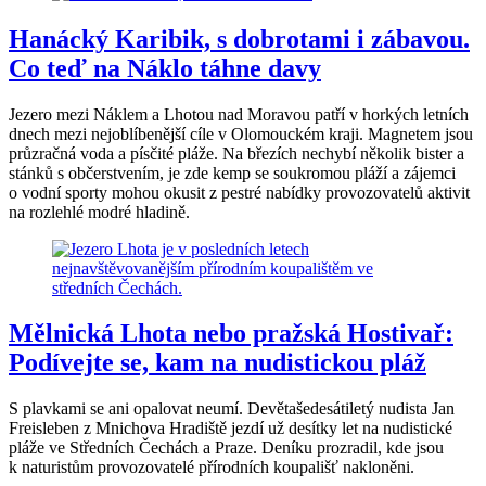
Hanácký Karibik, s dobrotami i zábavou.
Co teď na Náklo táhne davy
Jezero mezi Náklem a Lhotou nad Moravou patří v horkých letních
dnech mezi nejoblíbenější cíle v Olomouckém kraji. Magnetem jsou
průzračná voda a písčité pláže. Na březích nechybí několik bister a
stánků s občerstvením, je zde kemp se soukromou pláží a zájemci
o vodní sporty mohou okusit z pestré nabídky provozovatelů aktivit
na rozlehlé modré hladině.
Mělnická Lhota nebo pražská Hostivař:
Podívejte se, kam na nudistickou pláž
S plavkami se ani opalovat neumí. Devětašedesátiletý nudista Jan
Freisleben z Mnichova Hradiště jezdí už desítky let na nudistické
pláže ve Středních Čechách a Praze. Deníku prozradil, kde jsou
k naturistům provozovatelé přírodních koupališť nakloněni.