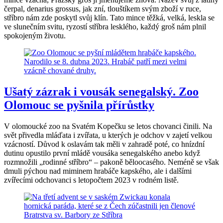
čerpal, denarius grossus, jak zní, tlouštíkem svým zboží v ruce,
stříbro nám zde poskytl svůj klín. Tato mince těžká, velká, leskla se
ve slunečním svitu, ryzostí stříbra lesklého, každý groš nám plnil
spokojeným životu.
Ušatý zázrak i vousák senegalský. Zoo
Olomouc se pyšnila přírůstky
V olomoucké zoo na Svatém Kopečku se letos chovanci činili. Na
svět přivedla mláďata i zvířata, u kterých je odchov v zajetí velkou
vzácností. Důvod k oslavám tak měli v zahradě poté, co hnízdní
dutinu opustilo první mládě vousáka senegalského anebo když
rozmnožili „rodinné stříbro“ – pakoně běloocasého. Neméně se však
dmuli pýchou nad miminem hrabáče kapského, ale i dalšími
zvířecími odchovanci s letopočtem 2023 v rodném listě.