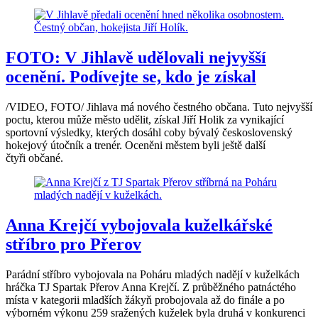
FOTO: V Jihlavě udělovali nejvyšší
ocenění. Podívejte se, kdo je získal
/VIDEO, FOTO/ Jihlava má nového čestného občana. Tuto nejvyšší
poctu, kterou může město udělit, získal Jiří Holik za vynikající
sportovní výsledky, kterých dosáhl coby bývalý československý
hokejový útočník a trenér. Oceněni městem byli ještě další
čtyři občané.
Anna Krejčí vybojovala kuželkářské
stříbro pro Přerov
Parádní stříbro vybojovala na Poháru mladých nadějí v kuželkách
hráčka TJ Spartak Přerov Anna Krejčí. Z průběžného patnáctého
místa v kategorii mladších žákyň probojovala až do finále a po
výborném výkonu 259 sražených kuželek byla druhá v konkurenci