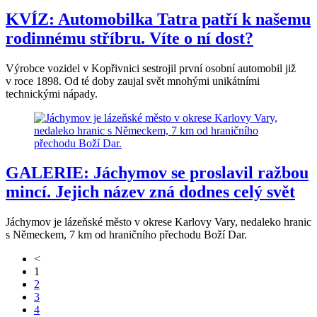
KVÍZ: Automobilka Tatra patří k našemu
rodinnému stříbru. Víte o ní dost?
Výrobce vozidel v Kopřivnici sestrojil první osobní automobil již
v roce 1898. Od té doby zaujal svět mnohými unikátními
technickými nápady.
GALERIE: Jáchymov se proslavil ražbou
mincí. Jejich název zná dodnes celý svět
Jáchymov je lázeňské město v okrese Karlovy Vary, nedaleko hranic
s Německem, 7 km od hraničního přechodu Boží Dar.
<
1
2
3
4