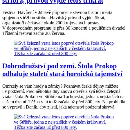
stříbra, průvod vyjde letos třikrát
Festival Havíření v Jihlavě připomene slavnou historii města
spojenou s těžbou stříbra. Havířský průvod vyjde třikrát,
organizátoři očekávají okolo 200 krojovaných postav.
V doprovodném programu je přes 30 koncertů a pouličních divadel.
Třídenní festival začne 20. června.
Dobrodružství pod zemí. Štola Prokop
odhaluje staletí stará hornická tajemství
Omrzely se vám hrady a zámky? Poznávat české dějiny můžete
i v podzemí. Před několika dny znovu otevřela svá těžká železná
vrata i štola Prokop ve Stříbře na Tachovsku, jedna z nejstarších na
našem území. Těžba v ní totiž začala už před 800 lety. Na prohlídku
se vypravil i Deník, aby zjistil, jaká tajemství podzemí skrývá.