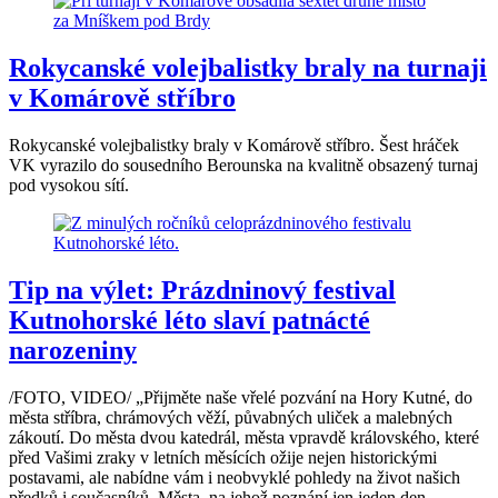
Rokycanské volejbalistky braly na turnaji
v Komárově stříbro
Rokycanské volejbalistky braly v Komárově stříbro. Šest hráček
VK vyrazilo do sousedního Berounska na kvalitně obsazený turnaj
pod vysokou sítí.
Tip na výlet: Prázdninový festival
Kutnohorské léto slaví patnácté
narozeniny
/FOTO, VIDEO/ „Přijměte naše vřelé pozvání na Hory Kutné, do
města stříbra, chrámových věží, půvabných uliček a malebných
zákoutí. Do města dvou katedrál, města vpravdě královského, které
před Vašimi zraky v letních měsících ožije nejen historickými
postavami, ale nabídne vám i neobvyklé pohledy na život našich
předků i současníků. Města, na jehož poznání jen jeden den