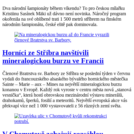
Dva národní šampionáty během víkendu? To pro českou mílařku
Kristiinu Sasínek Mäki už dávno není novinka. Náročný program
okořenila na své oblíbené trati 1 500 metrů stříbrem na finském
národním šampionátu, české elitě pak dominovala.
Horníci ze Stříbra navštívili
mineralogickou burzu ve Francii
Členové Bratrstva sv. Barbory ze Stříbra se poslední týden v červnu
vydali do francouzského alsaského bývalého hornického městečka
Sainte – Marie – aux – Mines na největší mineralogickou burzu
konanou v Evropě. Každý rok vyroste v centru města nová „stanová
vesnička“, která hostí obrovskou mezinárodní výstavu minerálů,
drahokamů, šperků, fosilií a meteoritů. Největší evropská akce vás
překvapí více než 1 000 vystavovateli z 56 různých zemí světa.
V Chomutově zahajují rozsáhlou