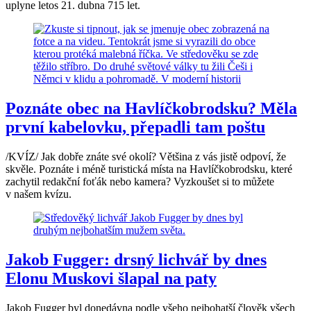
uplyne letos 21. dubna 715 let.
Poznáte obec na Havlíčkobrodsku? Měla
první kabelovku, přepadli tam poštu
/KVÍZ/ Jak dobře znáte své okolí? Většina z vás jistě odpoví, že
skvěle. Poznáte i méně turistická místa na Havlíčkobrodsku, které
zachytil redakční foťák nebo kamera? Vyzkoušet si to můžete
v našem kvízu.
Jakob Fugger: drsný lichvář by dnes
Elonu Muskovi šlapal na paty
Jakob Fugger byl donedávna podle všeho nejbohatší člověk všech