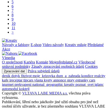
5
6
7
8
9
10
11
>
Návody a šablony
E-shop
Video návody
Kreativ miluje
Předplatné
Akce
Vlmedia
O společnosti
Kariéra
Kontakt
Mojepředplatné.cz
Všeobecné
smluvní podmínky
Zásady zpracování osobních údajů
Cookies
Práva subjektů údajů
Zpracování dat
denik
dotyk
fitzivot
moje_krizovka
dum_a_zahrada
kondice
realcity
kafe
ireceptar
tipcars
vlasta
kvety
annonce
story
estranky
cars
igurmet
prekvapeni
national_geographic
kreativ
poznat_svet
iglanc
automodul
koktejl
Copyright ©
VLTAVA LABE MEDIA a.s.
všechna práva
vyhrazena.
Publikování, šíření nebo jakékoliv jiné užití obsahu pro jiné než
osobní účely uživatele, je bez písemného souhlasu VLTAVA LABE