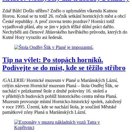
Zdař Bůh! Došlo stříbro? Znělo o uplynulém víkendu Kutnou
Horou. Konal se tu totiž 26. ročník setkání hornických měst a obcí
České republiky. A proč zrovna tento pozdrav? Horníci totiž
vyjadřovali přání, aby se jim v jejich těžké důlní práci dařilo.
Nechyběli ani členové Jihlavského havířského průvodu, kterých do
Kutné Hory vyrazilo asi šedesát.
Tip na výlet: Po stopách horníků.
Podívejte se do míst, kde se těžilo stříbro
/GALERIE/ Hornické muzeum v Plané u Mariánských Lázní,
celým názvem Hornické muzeum Planá – štola Ondřej Šlik, se
nachází v průzkumné štole z druhé poloviny 16. století a
v přilehlých budovách poblíž historického centra města Planá.
Muzeum provozuje místní Hornicko-historický spolek, založený
v roce 1995. Území, kde se nachází štola, je součástí Městské
památkové zóny Planá u Mariánských Lázní.