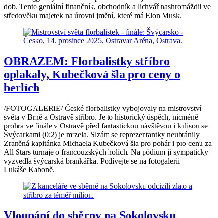
dob. Tento geniální finančník, obchodník a lichvář nashromáždil ve
středověku majetek na úrovni jmění, které má Elon Musk.
OBRAZEM: Florbalistky stříbro
oplakaly, Kubečková šla pro ceny o
berlích
/FOTOGALERIE/ České florbalistky vybojovaly na mistrovství
světa v Brně a Ostravě stříbro. Je to historický úspěch, nicméně
prohra ve finále v Ostravě před fantastickou návštěvou i kulisou se
Švýcarkami (0:2) je mrzela. Slzám se reprezentantky neubránily.
Zraněná kapitánka Michaela Kubečková šla pro pohár i pro cenu za
All Stars turnaje o francouzských holích. Na pódium ji sympaticky
vyzvedla švýcarská brankářka. Podívejte se na fotogalerii
Lukáše Kaboně.
Vloupání do sběrny na Sokolovsku