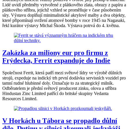
Lidé uvidí předměty vytvořené z plátkového zlata, obrazy z papíru a
plátkového stříbra, jejichž vzhled se proměňuje v čase působením
síry. Výstavu doplňují minimalistické akrylové malby a dva objekty,
které připomínají svržení atomové bomby v roce 1945 na Nagasaki,
řekl kurátor výstavy Michal Škoda. Výstava potrvá do 4. května.
Zakázka za miliony eur pro firmu z
Frýdecka, Ferrit expanduje do Indie
Společnost Ferrit, která patří mezi světové lídry ve výrobě důlních
strojů, expeduje na indický trh první dodávku servisních vozidel pro
tamní rudné hlubinné doly. Označuje to za strategický milník.
Odběratelem je přední světový producent zinku, olova a stříbra
Hindustan Zinc Limited patřící do britské skupiny Vedanta
Resources Limited.
V Horkách u Tábora se propadlo důlní
dílo. Dutinu v silnici zkoumali jeskyňáři