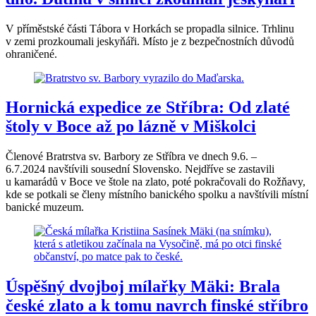
V příměstské části Tábora v Horkách se propadla silnice. Trhlinu
v zemi prozkoumali jeskyňáři. Místo je z bezpečnostních důvodů
ohraničené.
Hornická expedice ze Stříbra: Od zlaté
štoly v Boce až po lázně v Miškolci
Členové Bratrstva sv. Barbory ze Stříbra ve dnech 9.6. –
6.7.2024 navštívili sousední Slovensko. Nejdříve se zastavili
u kamarádů v Boce ve štole na zlato, poté pokračovali do Rožňavy,
kde se potkali se členy místního banického spolku a navštívili místní
banické muzeum.
Úspěšný dvojboj mílařky Mäki: Brala
české zlato a k tomu navrch finské stříbro