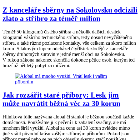
Z kanceláře sběrny na Sokolovsku odcizili
zlato a stříbro za téměř milion
Téměř 50 kilogramů čistého stříbra a několik dalších desítek
kilogramů vážícího technického stříbra, tedy dosud nevyčištěného
stříbra, a také různé pozlacené kontakty, vše celkem za skoro milion
korun. S takovým lupem odcházel čtyřlístek zlodějů z kanceláře
sběrny druhotných surovin v jedné menší obci na Sokolovsku.
V rukou zákona nakonec skončila dokonce pětice osob, kterým teď
hrozí až pětiletý pobyt za mřížemi.
Jak rozzářit staré příbory: Lesk jim
může navrátit běžná věc za 30 korun
Hliníková fólie nazývaná alobal či staniol je běžnou součástí každé
domácnosti. Používáme ji k pečení i k zabalení svačiny, ale má
mnohem širší využití. Alobal za cenu asi 30 korun zvládne mimo
jiné vrátit původní krásu zašlým stříbrným příborům. Pokud jsou
příbory matné nebo se na nich objevily skvrny, stačí použít kus