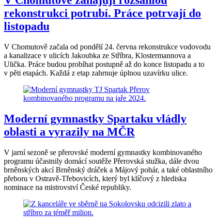
rekonstrukci potrubí. Práce potrvají do
listopadu
V Chomutově začala od pondělí 24. června rekonstrukce vodovodu
a kanalizace v ulicích Jakoubka ze Stříbra, Klostermannova a
Ulička. Práce budou probíhat postupně až do konce listopadu a to
v pěti etapách. Každá z etap zahrnuje úplnou uzavírku ulice.
Moderní gymnastky Spartaku vládly
oblasti a vyrazily na MČR
V jarní sezoně se přerovské moderní gymnastky kombinovaného
programu účastnily domácí soutěže Přerovská stužka, dále dvou
brněnských akcí Brněnský dráček a Májový pohár, a také oblastního
přeboru v Ostravě-Třebovicích, který byl klíčový z hlediska
nominace na mistrovství České republiky.