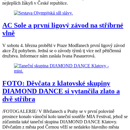
nejlepších žákyň v České republice.
AC Sole a první ligový závod na stříbrné
vlně
V sobotu 4. března proběhl v Praze Modřanech první ligový závod
akce Žij pohybem. Jedná se o závody týmů tj více než pětičlenná
družstva. Informace nám zaslala Ivana Pasauerová.
FOTO: Děvčata z klatovské skupiny
DIAMOND DANCE si vytančila zlato a
dvě stříbra
/FOTOGALERIE/ V Břežanech u Prahy se v první polovině
prosince konalo vánoční kolo taneční soutěže MIA Festival, jehož se
zúčastnila také taneční skupina DIAMOND DANCE Klatovy.
Děvčatům z města pod Černou věží se nedaleko hlavního města