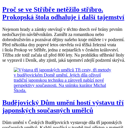
Proč se ve Stříbře netěžilo stříbro.
Prokopská štola odhaluje i další tajemství
Nejenom hrady a zámky otevírají v těchto dnech své brány prvním
nedočkavým návštěvníkům. Zamířit za romantikou nebo
dobrodružstvím a poznávat dějiny našeho kraje můžete i v podzemí.
Před několika dny poprvé letos otevřela svá těžká železná vrata
i štola Prokop ve Stříbře, jedna z nejstarších v českém království.
Těžba zde totiž začala už před 800 lety. Na prohlídku stříbrské štoly
se vypravil i Deník, aby zjistil, jaká tajemství zdejší podzemí skrývá.
Budějovický Dům umění hostí výstavu tří
japonských současných umělců
Dům umění v Českých Budějovicích vystavuje díla tří japonských
současných umělců. Každý používá v tvorbě jiný přístup a materiál.