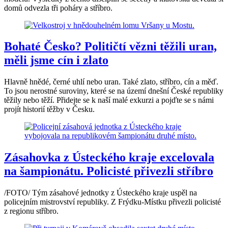
domů odvezla tři poháry a stříbro.
Bohaté Česko? Političtí vězni těžili uran,
měli jsme cín i zlato
Hlavně hnědé, černé uhlí nebo uran. Také zlato, stříbro, cín a měď.
To jsou nerostné suroviny, které se na území dnešní České republiky
těžily nebo těží. Přidejte se k naší malé exkurzi a pojďte se s námi
projít historií těžby v Česku.
Zásahovka z Ústeckého kraje excelovala
na šampionátu. Policisté přivezli stříbro
/FOTO/ Tým zásahové jednotky z Ústeckého kraje uspěl na
policejním mistrovství republiky. Z Frýdku-Místku přivezli policisté
z regionu stříbro.