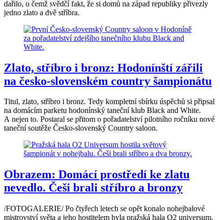
dařilo, o čemž svědčí fakt, že si domů na západ republiky přivezly
jedno zlato a dvě stříbra.
Zlato, stříbro i bronz: Hodonínští zářili
na česko-slovenském country šampionátu
Titul, zlato, stříbro i bronz. Tedy kompletní sbírku úspěchů si připsal
na domácím parketu hodonínský taneční klub Black and White.
A nejen to. Postaral se přitom o pořadatelství pilotního ročníku nové
taneční soutěže Česko-slovenský Country saloon.
Obrazem: Domácí prostředí ke zlatu
nevedlo. Češi brali stříbro a bronzy
/FOTOGALERIE/ Po čtyřech letech se opět konalo nohejbalové
mistrovství světa a jeho hostitelem byla pražská hala O2 universum.