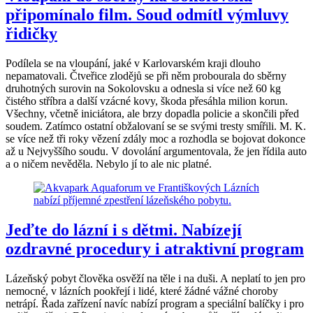
připomínalo film. Soud odmítl výmluvy
řidičky
Podílela se na vloupání, jaké v Karlovarském kraji dlouho
nepamatovali. Čtveřice zlodějů se při něm probourala do sběrny
druhotných surovin na Sokolovsku a odnesla si více než 60 kg
čistého stříbra a další vzácné kovy, škoda přesáhla milion korun.
Všechny, včetně iniciátora, ale brzy dopadla policie a skončili před
soudem. Zatímco ostatní obžalovaní se se svými tresty smířili. M. K.
se více než tři roky vězení zdály moc a rozhodla se bojovat dokonce
až u Nejvyššího soudu. V dovolání argumentovala, že jen řídila auto
a o ničem nevěděla. Nebylo jí to ale nic platné.
Jeďte do lázní i s dětmi. Nabízejí
ozdravné procedury i atraktivní program
Lázeňský pobyt člověka osvěží na těle i na duši. A neplatí to jen pro
nemocné, v lázních pookřejí i lidé, které žádné vážné choroby
netrápí. Řada zařízení navíc nabízí program a speciální balíčky i pro