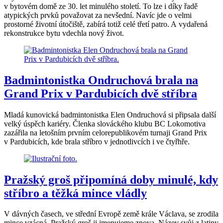
v bytovém domě ze 30. let minulého století. To lze i díky řadě
atypických prvků považovat za nevšední. Navíc jde o velmi
prostorné životní útočiště, zabírá totiž celé třetí patro. A vydařená
rekonstrukce bytu vdechla nový život.
Badmintonistka Ondruchová brala na
Grand Prix v Pardubicích dvě stříbra
Mladá kunovická badmintonistka Elen Ondruchová si připsala další
velký úspěch kariéry. Členka slováckého klubu BC Lokomotiva
zazářila na letošním prvním celorepublikovém turnaji Grand Prix
v Pardubicích, kde brala stříbro v jednotlivcích i ve čtyřhře.
Pražský groš připomíná doby minulé, kdy
stříbro a těžká mince vládly
V dávných časech, ve střední Evropě země krále Václava, se zrodila
mince vzácná, Pražský groš ji jmenujeme znova. Název svůj z latiny