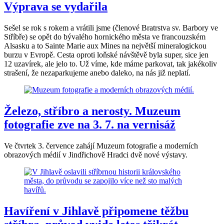
Výprava se vydařila
Sešel se rok s rokem a vrátili jsme (členové Bratrstva sv. Barbory ve
Stříbře) se opět do bývalého hornického města ve francouzském
Alsasku a to Sainte Marie aux Mines na největší mineralogickou
burzu v Evropě. Cesta oproti loňské návštěvě byla super, sice jen
12 uzavírek, ale jelo to. Už víme, kde máme parkovat, tak jakékoliv
strašení, že nezaparkujeme anebo daleko, na nás již neplatí.
Železo, stříbro a nerosty. Muzeum
fotografie zve na 3. 7. na vernisáž
Ve čtvrtek 3. července zahájí Muzeum fotografie a moderních
obrazových médií v Jindřichově Hradci dvě nové výstavy.
Havíření v Jihlavě připomene těžbu