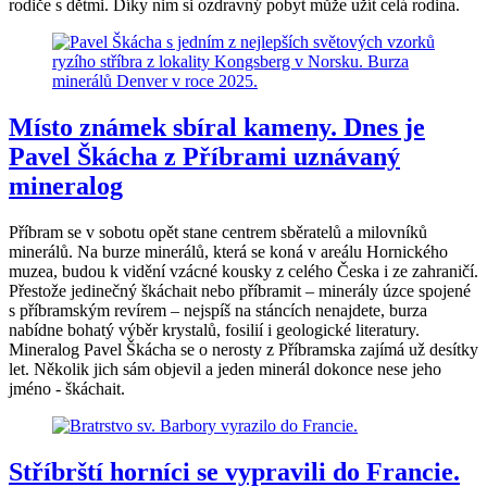
rodiče s dětmi. Díky nim si ozdravný pobyt může užít celá rodina.
Místo známek sbíral kameny. Dnes je
Pavel Škácha z Příbrami uznávaný
mineralog
Příbram se v sobotu opět stane centrem sběratelů a milovníků
minerálů. Na burze minerálů, která se koná v areálu Hornického
muzea, budou k vidění vzácné kousky z celého Česka i ze zahraničí.
Přestože jedinečný škáchait nebo příbramit – minerály úzce spojené
s příbramským revírem – nejspíš na stáncích nenajdete, burza
nabídne bohatý výběr krystalů, fosilií i geologické literatury.
Mineralog Pavel Škácha se o nerosty z Příbramska zajímá už desítky
let. Několik jich sám objevil a jeden minerál dokonce nese jeho
jméno - škáchait.
Stříbrští horníci se vypravili do Francie.