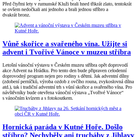
Před čtyřmi lety v rumunské Kluži brali hned třikrát zlato, tentokrát
se ovšem nedočkali ani jednoho a brali jednou stříbro a
dvakrát bronz.
Vůně skořice a svařeného vína. Užijte si
advent i Tvořivé Vánoce v muzeu stříbra
Letošní vánoční výstavu v Českém muzeu stříbra opět doprovodí
akce Advent na Hrádku. Pro tento den bude připraven celodenní
doprovodný program nejen pro rodiny s dětmi. Jak adventní dílny
(zdobení perníčků, výroba ozdob z ovčího rouna, zvykoslovná dílna
atd.), tak i tradiční adventní trh s vůní skořice a svařeného vína. Pro
návštěvníky bude otevřena vánoční výstava „Tvořivé Vánoce“
s vánočním kvízem a s fotokoutkem.
Hornická paráda v Kutné Hoře. Došlo
stříbro? Nechyběly ani trucbáby z Jihlavy