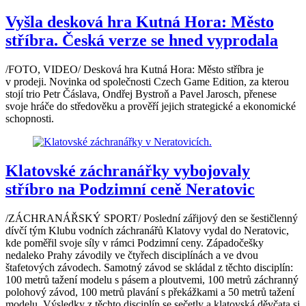
Vyšla desková hra Kutná Hora: Město
stříbra. Česká verze se hned vyprodala
/FOTO, VIDEO/ Desková hra Kutná Hora: Město stříbra je
v prodeji. Novinka od společnosti Czech Game Edition, za kterou
stojí trio Petr Čáslava, Ondřej Bystroň a Pavel Jarosch, přenese
svoje hráče do středověku a prověří jejich strategické a ekonomické
schopnosti.
Klatovské záchranářky vybojovaly
stříbro na Podzimní ceně Neratovic
/ZÁCHRANÁŘSKÝ SPORT/ Poslední zářijový den se šestičlenný
dívčí tým Klubu vodních záchranářů Klatovy vydal do Neratovic,
kde poměřil svoje síly v rámci Podzimní ceny. Západočešky
nedaleko Prahy závodily ve čtyřech disciplínách a ve dvou
štafetových závodech. Samotný závod se skládal z těchto disciplín:
100 metrů tažení modelu s pásem a ploutvemi, 100 metrů záchranný
polohový závod, 100 metrů plavání s překážkami a 50 metrů tažení
modelu. Výsledky z těchto disciplín se sečetly a klatovská děvčata si