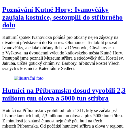
Poznávání Kutné Hory: Ivanovčáky
zaujala kostnice, sestoupili do stříbrného
dolu
Kulturní spolek Ivanovicka pořádá pro občany nejen zájezdy na
divadelní představení do Brna res. Olomouce. Tentokrát pozval
ivanovčáky, ale také občany třeba z Dřevnovic, Chválkovic a
z Vyškova, na dvoudenní výlet do královského města Kutné Hory.
Postupně jsme poznali Muzeum stříbra a středověký důl, Kostel sv.
Jakuba, určitě gotický chrám sv. Barbory, hřbitovní kostel Všech
svatých s kostnicí a Katedrálu v Sedleci.
Hutníci na Příbramsku dosud vyrobili 2,3
milionu tun olova a 5000 tun stříbra
Hutníci na Příbramsku vyrobili od roku 1311, kdy se začala psát
historie tamních hutí, 2,3 milionu tun olova a přes 5000 tun stříbra.
Z minulosti je známá činnost nejméně pěti hutí na třech
místech Příbramska. Od počátků hutnictví stříbra a olova v regionu