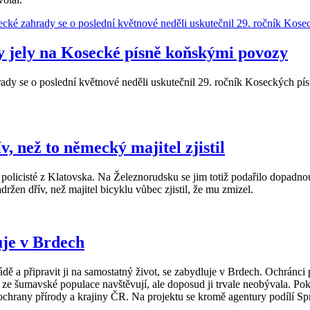
 jely na Kosecké písně koňskými povozy
dy se o poslední květnové neděli uskutečnil 29. ročník Koseckých pís
v, než to německý majitel zjistil
policisté z Klatovska. Na Železnorudsku se jim totiž podařilo dopadno
držen dřív, než majitel bicyklu vůbec zjistil, že mu zmizel.
uje v Brdech
dě a připravit ji na samostatný život, se zabydluje v Brdech. Ochránci 
ta ze šumavské populace navštěvují, ale doposud ji trvale neobývala. Po
chrany přírody a krajiny ČR. Na projektu se kromě agentury podílí S