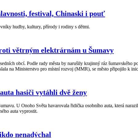
vnosti, festival, Chinaski i pouť
níky hudby, kultury, přírody i rodiny s dětmi.
proti větrným elektrárnám u Šumavy
edních obcí. Podle rady města by narušily krajinný ráz šumavského podhů
lala na Ministerstvo pro místní rozvoj (MMR), se město připojilo k inic
uta hasiči vytáhli dvě ženy
mavu. U Onoho Světa havarovala řidička osobního auta, která narazila
ného auta vyprostit.
Nikdo nenadýchal