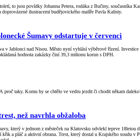
století, to jsou povídky Johanna Petera, rodáka z Bučiny, současníka K
 doprovázené ilustracemi budějovického malíře Pavla Kalisty.
ablonecké Šumavy odstartuje v červenci
mava v Jablonci nad Nisou. Město nyní vyhlásí výběrové řízení. Investic
pokládaná hodnota zakázky činí 39,3 milionu korun s DPH.
 A proč taky. Komu by se chtělo ve vedru jezdit či chodit někam daleko
trest, než navrhla obžaloba
umavy, který v jednom z městeček na Klatovsku odvlekl teprve 18letou dí
ejí křik a pláč a aktivní obrana. Trest, který dostal u Krajského soudu v
olal.