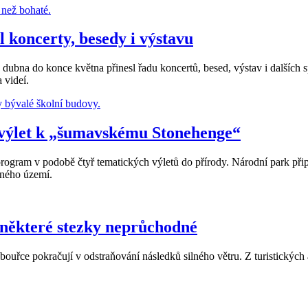
 koncerty, besedy i výstavu
dubna do konce května přinesl řadu koncertů, besed, výstav i dalších s
 videí.
 výlet k „šumavskému Stonehenge“
rogram v podobě čtyř tematických výletů do přírody. Národní park při
něného území.
 některé stezky neprůchodné
uřce pokračují v odstraňování následků silného větru. Z turistických a