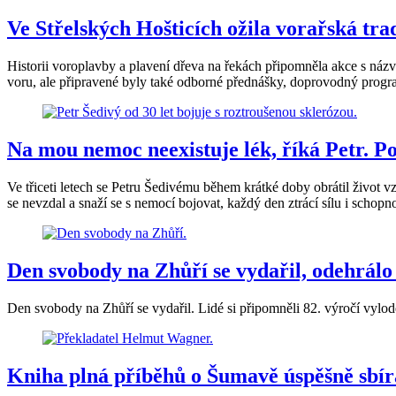
Ve Střelských Hošticích ožila vorařská tra
Historii voroplavby a plavení dřeva na řekách připomněla akce s názv
voru, ale připravené byly také odborné přednášky, doprovodný progr
Na mou nemoc neexistuje lék, říká Petr. P
Ve třiceti letech se Petru Šedivému během krátké doby obrátil život v
se nevzdal a snaží se s nemocí bojovat, každý den ztrácí sílu i schopn
Den svobody na Zhůří se vydařil, odehrálo
Den svobody na Zhůří se vydařil. Lidé si připomněli 82. výročí vylod
Kniha plná příběhů o Šumavě úspěšně sbí