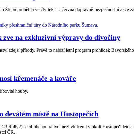
Žlebů proběhla ve čtvrtek 11. června dopravně-bezpečnostní akce zaměř
zve na exkluzivní výpravy do divočiny
ství zdejší přírody. Právě to nabízí letní program prohlídek Bavorského
a nosí křemenáče a kováře
řibovité houby.
po devátém místě na Hustopečích
 Rally2) se oblíbenou rallye mezi vinicemi v okolí Hustopečí letos mal
stcí ČR.