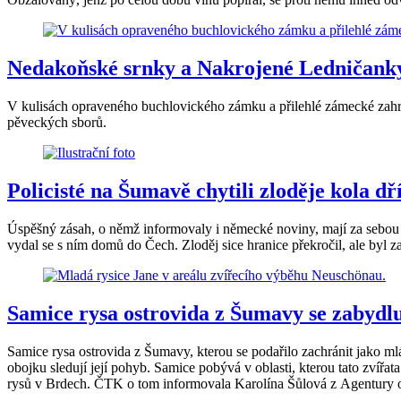
Nedakoňské srnky a Nakrojené Ledničanky
V kulisách opraveného buchlovického zámku a přilehlé zámecké zahra
pěveckých sborů.
Policisté na Šumavě chytili zloděje kola dří
Úspěšný zásah, o němž informovaly i německé noviny, mají za sebou 
vydal se s ním domů do Čech. Zloděj sice hranice překročil, ale byl za
Samice rysa ostrovida z Šumavy se zabydl
Samice rysa ostrovida z Šumavy, kterou se podařilo zachránit jako mlá
obojku sledují její pohyb. Samice pobývá v oblasti, kterou tato zvířa
rysů v Brdech. ČTK o tom informovala Karolína Šůlová z Agentury o