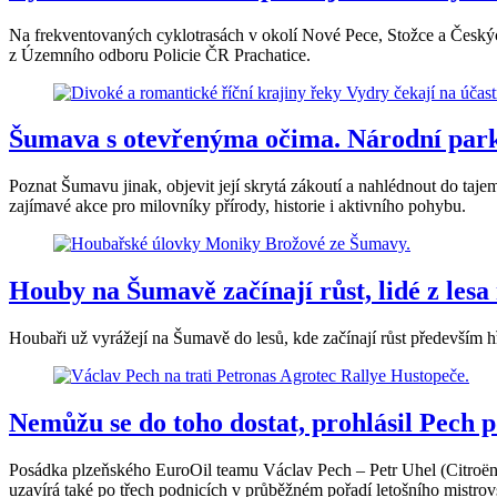
Na frekventovaných cyklotrasách v okolí Nové Pece, Stožce a Českých 
z Územního odboru Policie ČR Prachatice.
Šumava s otevřenýma očima. Národní park 
Poznat Šumavu jinak, objevit její skrytá zákoutí a nahlédnout do tajem
zajímavé akce pro milovníky přírody, historie i aktivního pohybu.
Houby na Šumavě začínají růst, lidé z les
Houbaři už vyrážejí na Šumavě do lesů, kde začínají růst především h
Nemůžu se do toho dostat, prohlásil Pech 
Posádka plzeňského EuroOil teamu Václav Pech – Petr Uhel (Citroën C3
uzavírá také po třech podnicích v průběžném pořadí letošního mistrov