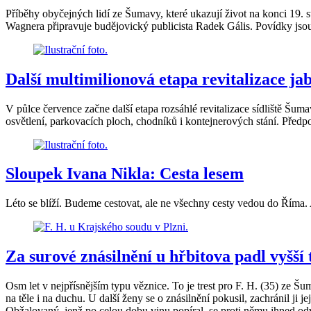
Příběhy obyčejných lidí ze Šumavy, které ukazují život na konci 19. 
Wagnera připravuje budějovický publicista Radek Gális. Povídky jsou
Další multimilionová etapa revitalizace j
V půlce července začne další etapa rozsáhlé revitalizace sídliště Šu
osvětlení, parkovacích ploch, chodníků i kontejnerových stání. Před
Sloupek Ivana Nikla: Cesta lesem
Léto se blíží. Budeme cestovat, ale ne všechny cesty vedou do Říma.
Za surové znásilnění u hřbitova padl vyšší 
Osm let v nejpřísnějším typu věznice. To je trest pro F. H. (35) ze Š
na těle i na duchu. U další ženy se o znásilnění pokusil, zachránil ji j
Obžalovaný, jenž po celou dobu vinu popíral, se proti němu ihned odv