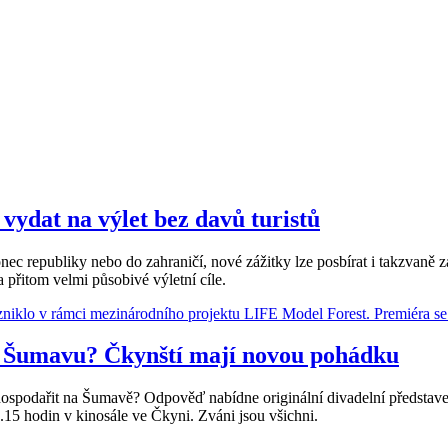
ydat na výlet bez davů turistů
nec republiky nebo do zahraničí, nové zážitky lze posbírat i takzvaně 
 přitom velmi působivé výletní cíle.
na Šumavu? Čkynští mají novou pohádku
 hospodařit na Šumavě? Odpověď nabídne originální divadelní představ
.15 hodin v kinosále ve Čkyni. Zváni jsou všichni.