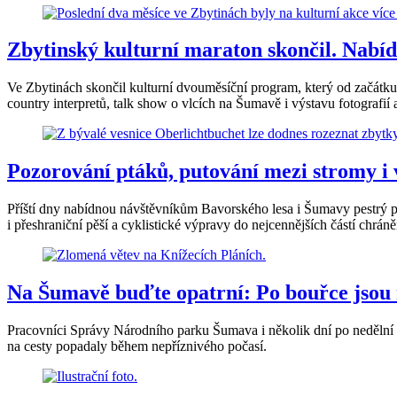
Zbytinský kulturní maraton skončil. Nabídl
Ve Zbytinách skončil kulturní dvouměsíční program, který od začátku 
country interpretů, talk show o vlcích na Šumavě i výstavu fotografií a
Pozorování ptáků, putování mezi stromy i
Příští dny nabídnou návštěvníkům Bavorského lesa i Šumavy pestrý p
i přeshraniční pěší a cyklistické výpravy do nejcennějších částí chrá
Na Šumavě buďte opatrní: Po bouřce jsou
Pracovníci Správy Národního parku Šumava i několik dní po nedělní bo
na cesty popadaly během nepříznivého počasí.