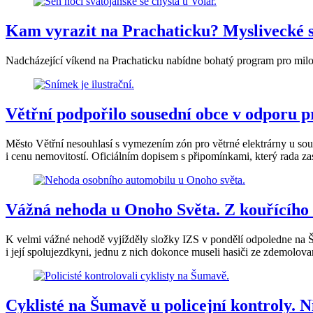
Kam vyrazit na Prachaticku? Myslivecké sla
Nadcházející víkend na Prachaticku nabídne bohatý program pro milov
Větřní podpořilo sousední obce v odporu 
Město Větřní nesouhlasí s vymezením zón pro větrné elektrárny u sous
i cenu nemovitostí. Oficiálním dopisem s připomínkami, který rada zas
Vážná nehoda u Onoho Světa. Z kouřícího a
K velmi vážné nehodě vyjížděly složky IZS v pondělí odpoledne na Šu
i její spolujezdkyni, jednu z nich dokonce museli hasiči ze zdemolova
Cyklisté na Šumavě u policejní kontroly. 