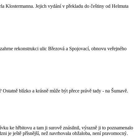
arla Klostermanna. Jejich vydání v překladu do češtiny od Helmuta
e zahrne rekonstrukci ulic Březová a Spojovací, obnovu veřejného
? Ostatně blízko a krásně může být přece právě tady - na Šumavě.
vku ke hřbitovu a tam ji surově znásilnil, výrazně ji to poznamenalo
 Plzni je ještě přísnější, než navrhovala obžaloba, není pravomocný.