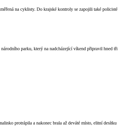
ená na cyklisty. Do krajské kontroly se zapojili také policisté
 národního parku, který na nadcházející víkend připravil hned tři
inko protrápila a nakonec brala až deváté místo, elitní desítku