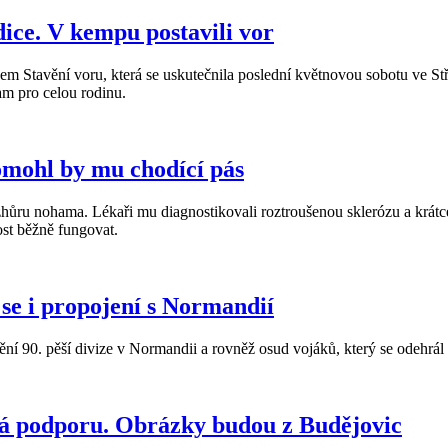
dice. V kempu postavili vor
em Stavění voru, která se uskutečnila poslední květnovou sobotu ve St
am pro celou rodinu.
omohl by mu chodící pás
zhůru nohama. Lékaři mu diagnostikovali roztroušenou sklerózu a krátce
ost běžně fungovat.
 se i propojení s Normandií
ění 90. pěší divize v Normandii a rovněž osud vojáků, který se odehrál
rá podporu. Obrázky budou z Budějovic