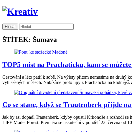
ŠTÍTEK: Šumava
TOP5 míst na Prachaticku, kam se můžete v
Cestování a léto patří k sobě. Na výlety přitom nemusíme na druhý ko
vyhlášených místech. Nabízíme proto tipy z Prachaticka na klidnější, a
Co se stane, když se Trautenberk přijde 
Jak by asi dopadl Trautenberk, kdyby opustil Krkonoše a rozhodl se
LIFE Model Forest. Premiéra se uskuteční v pondělí 22. června od 10