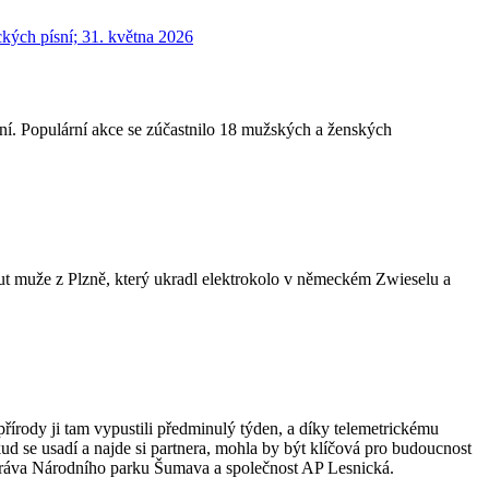
ní. Populární akce se zúčastnilo 18 mužských a ženských
ut muže z Plzně, který ukradl elektrokolo v německém Zwieselu a
přírody ji tam vypustili předminulý týden, a díky telemetrickému
kud se usadí a najde si partnera, mohla by být klíčová pro budoucnost
práva Národního parku Šumava a společnost AP Lesnická.