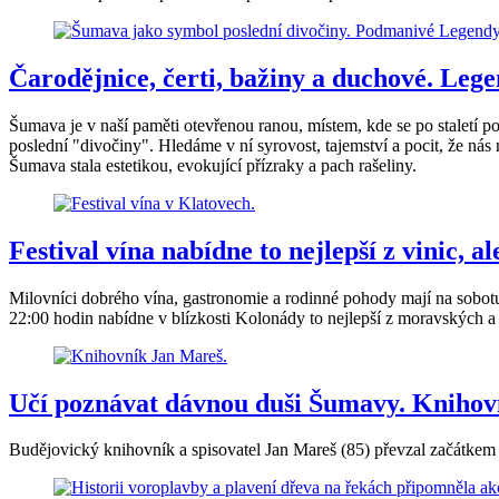
Čarodějnice, čerti, bažiny a duchové. Lege
Šumava je v naší paměti otevřenou ranou, místem, kde se po staletí p
poslední "divočiny". Hledáme v ní syrovost, tajemství a pocit, že nás
Šumava stala estetikou, evokující přízraky a pach rašeliny.
Festival vína nabídne to nejlepší z vinic, a
Milovníci dobrého vína, gastronomie a rodinné pohody mají na sobot
22:00 hodin nabídne v blízkosti Kolonády to nejlepší z moravských a 
Učí poznávat dávnou duši Šumavy. Knihovn
Budějovický knihovník a spisovatel Jan Mareš (85) převzal začátkem