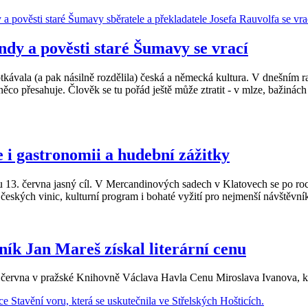
ndy a pověsti staré Šumavy se vrací
otkávala (a pak násilně rozdělila) česká a německá kultura. V dnešním
 něco přesahuje. Člověk se tu pořád ještě může ztratit - v mlze, bažiná
le i gastronomii a hudební zážitky
u 13. června jasný cíl. V Mercandinových sadech v Klatovech se po roc
českých vinic, kulturní program i bohaté vyžití pro nejmenší návštěvní
ík Jan Mareš získal literární cenu
 června v pražské Knihovně Václava Havla Cenu Miroslava Ivanova, kter