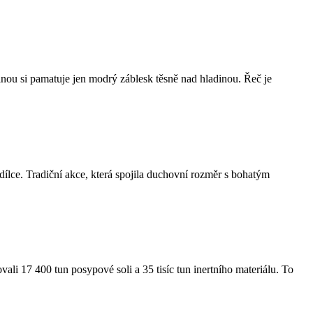
šinou si pamatuje jen modrý záblesk těsně nad hladinou. Řeč je
ce. Tradiční akce, která spojila duchovní rozměr s bohatým
ali 17 400 tun posypové soli a 35 tisíc tun inertního materiálu. To