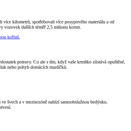
i více kilometrů, spotřebovali více posypového materiálu a od
vy vozovek dalších téměř 2,5 milionu korun.
edostatek potravy. Co ale s tím, když vaše krmítko zůstává opuštěné,
, hluk nebo pohyb domácích mazlíčků.
ká ve švech a v mezisezóně nabízí samoobslužnou bedýnku.
stvení.