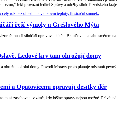
ch sezon,“ řekl provozní ředitel Správy a údržby silnic Plzeňského kra
ilničáři řeší výmoly u Grešlového Mýta
rovizorně museli silničáři opravovat také u Branišovic na tahu směrem n
Oslavě. Ledové kry tam ohrožují domy
 a ohrožují okolní domy. Povodí Moravy proto plánuje odstranit pevný s
emi a Opatovicemi opravují desítky děr
proto musí zasahovat i v zimě, kdy běžné opravy nejsou možné. Právě te