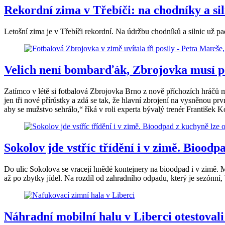
Rekordní zima v Třebíči: na chodníky a siln
Letošní zima je v Třebíči rekordní. Na údržbu chodníků a silnic už pa
Velich není bombarďák, Zbrojovka musí posí
Zatímco v létě si fotbalová Zbrojovka Brno z nově příchozích hráčů 
jen tři nové přírůstky a zdá se tak, že hlavní zbrojení na vysněnou prvn
aby se mužstvo sehrálo,“ říká v roli experta bývalý trenér František
Sokolov jde vstříc třídění i v zimě. Biood
Do ulic Sokolova se vracejí hnědé kontejnery na bioodpad i v zimě. 
až po zbytky jídel. Na rozdíl od zahradního odpadu, který je sezónní
Náhradní mobilní halu v Liberci otestovali