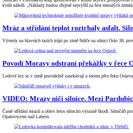
kvůli náledí. „Náklady budou zřejmě nejvyšší za šest minulých zimní
Mráz a střídání teplot roztrhaly asfalt. S
Výmoly na hlavních tazích trápí po zimě řidiče na silnici číslo 38, p
Povodí Moravy odstraní překážky v řece 
Ledové kry se v zimě pravidelně zasekávají u mostu přes řeku Oslavu
VIDEO: Mrazy ničí silnice. Mezi Pardubic
Časté střídání mrazů a oblev letos silnicím výrazně škodí. Silničáři 
Opatovicemi nad Labem.