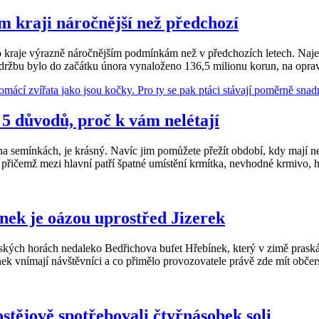
m kraji náročnější než předchozí
o kraje výrazně náročnějším podmínkám než v předchozích letech. Najel
údržbu bylo do začátku února vynaloženo 136,5 milionu korun, na opra
 5 důvodů, proč k vám nelétají
 na semínkách, je krásný. Navíc jim pomůžete přežít období, kdy mají n
, přičemž mezi hlavní patří špatné umístění krmítka, nevhodné krmivo
ínek je oázou uprostřed Jizerek
erských horách nedaleko Bedřichova bufet Hřebínek, který v zimě pras
ánek vnímají návštěvníci a co přimělo provozovatele právě zde mít občer
stějově spotřebovali čtyřnásobek soli