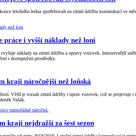
 konce letošního ledna spotřebovali na zimní údržbu komunikací ve měst
e práce i vyšší náklady než loni
rá zvyšuje náklady na zimní údržbu a opravy vozovek. Intenzivnější sně
ření s dostupnými prostředky.
m kraji náročnější než loňská
ozí. Větší je rozsah zimní údržby i oprav vozovek, což se projevuje i na
 Zdeněk Vašák.
m kraji nejdražší za šest sezon
 materiálu od zimy 2018/2019. Letošní zimní údržba komunikací je mim