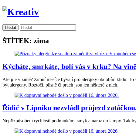
ŠTÍTEK: zima
Kýcháte, smrkáte, bolí vás v krku? Na vin
Alergie v zimě? Zimní měsíce bývají pro alergiky obdobím klidu. To 
být alergeny. Roztoči, plísně či prach jsou jen některé z nich.
Řidič v Lipníku nezvládl průjezd zatáčko
Nepřizpůsobení rychlosti podmínkám, smyk a náraz do lampy. Tak by 