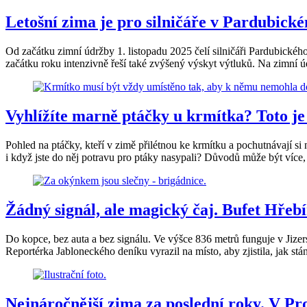
Letošní zima je pro silničáře v Pardubické
Od začátku zimní údržby 1. listopadu 2025 čelí silničáři Pardubickéh
začátku roku intenzivně řeší také zvýšený výskyt výtluků. Na zimní 
Vyhlížíte marně ptáčky u krmítka? Toto je
Pohled na ptáčky, kteří v zimě přilétnou ke krmítku a pochutnávají si
i když jste do něj potravu pro ptáky nasypali? Důvodů může být více
Žádný signál, ale magický čaj. Bufet Hřeb
Do kopce, bez auta a bez signálu. Ve výšce 836 metrů funguje v Jiz
Reportérka Jabloneckého deníku vyrazil na místo, aby zjistila, jak st
Nejnáročnější zima za poslední roky. V Pro