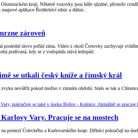
 Olomouckém kraji. Některé vozovky jsou hůře sjízdné, přestože cestář
z mapové aplikace Ředitelství silnic a dálnic.
i mrzne zároveň
má poslední slovo pořád zima. Video z okolí Čertovky zachycuje zvláštn
dobá podívaná, kdy se z vodopádu stává ledopád.
mě se utkali český kníže a římský král
 zvyku neválčit pokud možno v zimním období. Stalo se tak u Chlumce 
 Karlovy Vary. Pracuje se na mostech
6 na pomezí Ústeckého a Karlovarského kraje. Dělníci pokračují na ús