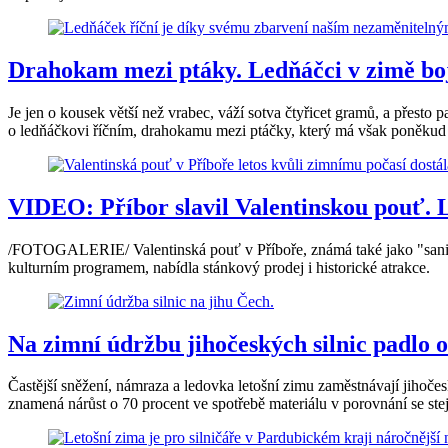
Drahokam mezi ptáky. Ledňáčci v zimě bojuj
Je jen o kousek větší než vrabec, váží sotva čtyřicet gramů, a přesto
o ledňáčkovi říčním, drahokamu mezi ptáčky, který má však poněkud 
VIDEO: Příbor slavil Valentinskou pouť. L
/FOTOGALERIE/ Valentinská pouť v Příboře, známá také jako "sanico
kulturním programem, nabídla stánkový prodej i historické atrakce.
Na zimní údržbu jihočeských silnic padlo 
Častější sněžení, námraza a ledovka letošní zimu zaměstnávají jihočes
znamená nárůst o 70 procent ve spotřebě materiálu v porovnání se s