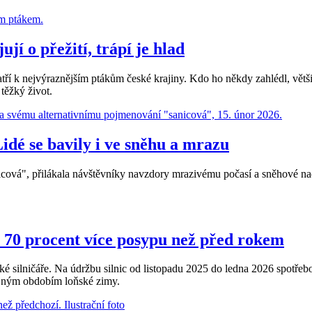
í o přežití, trápí je hlad
 patří k nejvýraznějším ptákům české krajiny. Kdo ho někdy zahlédl, vět
těžký život.
idé se bavily i ve sněhu a mrazu
vá", přilákala návštěvníky navzdory mrazivému počasí a sněhové nadíl
o 70 procent více posypu než před rokem
ké silničáře. Na údržbu silnic od listopadu 2025 do ledna 2026 spotřebov
tejným obdobím loňské zimy.