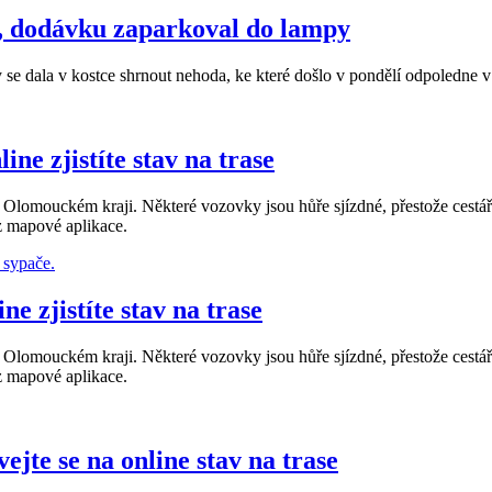
u, dodávku zaparkoval do lampy
se dala v kostce shrnout nehoda, ke které došlo v pondělí odpoledne
ne zjistíte stav na trase
 Olomouckém kraji. Některé vozovky jsou hůře sjízdné, přestože cestář
 z mapové aplikace.
e zjistíte stav na trase
 Olomouckém kraji. Některé vozovky jsou hůře sjízdné, přestože cestář
 z mapové aplikace.
jte se na online stav na trase