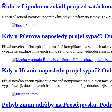
Řidič v Lipníku nezvládl průjezd zatáčko
Nepřizpůsobení rychlosti podmínkám, smyk a náraz do lampy. Tak by 
Kdy u Přerova naposledy projel sypač? Onli
Příval nového sněhu způsobuje značné komplikace na silnicích také v
vypadá se sjízdností hlavních silnic se, mohou řidiči jednoduše zjistit
Kdy u Hranic naposledy projel sypač? Onlin
Příval nového sněhu způsobuje značné komplikace na silnicích také v
vypadá se sjízdností hlavních silnic se, mohou řidiči jednoduše zjistit
Pohyb zimní údržby na Prostějovsku. Podíve