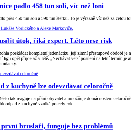
ice padlo 458 tun soli, víc než loni
dlo přes 450 tun soli a 590 tun štěrku. To je výrazně víc než za celou
lit útok, říká expert. Léto nese risk
mohla poskládat kompletní jedenáctku, její zimní přestupové období je
í ligu opět přijde až v létě. „Nechávat větší posílení na letní termín je
 Komňacký.
pad z kuchyně lze odevzdávat celoročně
Město tak reaguje na přání obyvatel a umožňuje domácnostem celoročně
, bioodpad z kuchyně vzniká po celý rok.
 první bruslaři, funguje bez problémů