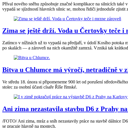
Příval nového sněhu způsobuje značné komplikace na silnicích také v
vypadá se sjízdností hlavních silnic se, mohou řidiči jednoduše zjistit 
Zima se ještě drží. Voda u Čertovky teče 
Zatímco v nížinách už to vypadá na předjaří, v údolí Kosího potoka 
po skalách — a zároveň na nich okamžitě zamrzá. Vzniká tak krátko
Bitva u Chlumce má výročí, netradičně v zi
Ve středu 18. února si připomeneme 900 let od porušení středověkého
stolec za osobní účasti císaře Říše římské.
Ani zima nezastavila stavbu D6 z Prahy na
/FOTO/ Ani zima, mráz a sníh nezastavily práce na stavbě dálnice D
se pracuje hlavně na mostech.