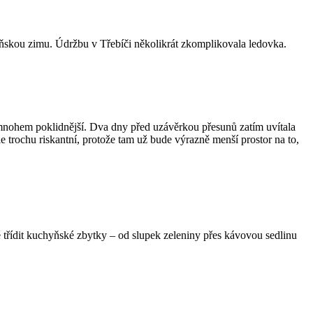
 loňskou zimu. Údržbu v Třebíči několikrát zkomplikovala ledovka.
 mnohem poklidnější. Dva dny před uzávěrkou přesunů zatím uvítala
 ale trochu riskantní, protože tam už bude výrazně menší prostor na to,
 třídit kuchyňské zbytky – od slupek zeleniny přes kávovou sedlinu