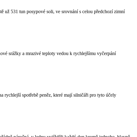
ě už 531 tun posypové soli, ve srovnání s celou předchozí zimní
hové srážky a mrazivé teploty vedou k rychlejšímu vyčerpání
 rychlejší spotřebě peněz, které mají silničáři pro tyto účely
ořádně náročná, v lednu vyjížděli každý den kromě jednoho, hlavně