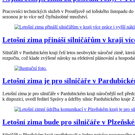
Pracovníci technických služeb v Prostějově od loňského listopadu do
sezonou je to více než čtyřnásobné množství.
Letošní zima přináší silničářům v kraji víc
Silničáři v Pardubickém kraji čelí letos neobvykle náročné zimě, kte
rozpočtu, což klade zvýšené nároky na efektivní plánování a hospoda
Letošní zima je pro silničáře v Pardubické
Letošní zima je pro silničáře v Pardubickém kraji náročnější než předch
k dispozici, uvedl ředitel Správy a údržby silnic Pardubického kraje
Letošní zima bude pro silničáře v Plzeňské
Silničáři v Plzeňském kraji spotřebovali v lednu nejvíce posypového