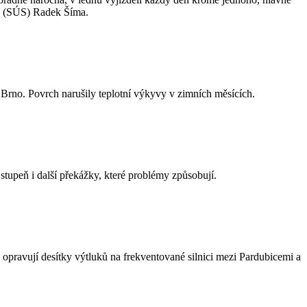
je (SÚS) Radek Šíma.
a Brno. Povrch narušily teplotní výkyvy v zimních měsících.
tupeň i další překážky, které problémy způsobují.
ď opravují desítky výtluků na frekventované silnici mezi Pardubicemi a