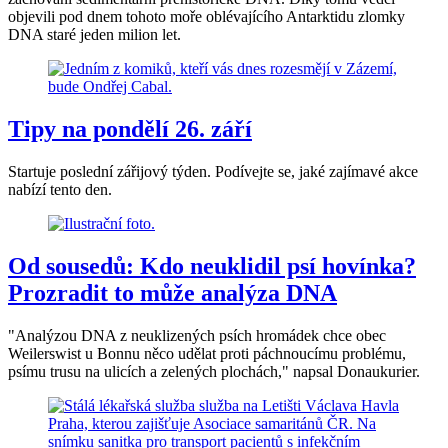
objevili pod dnem tohoto moře oblévajícího Antarktidu zlomky
DNA staré jeden milion let.
Tipy na pondělí 26. září
Startuje poslední zářijový týden. Podívejte se, jaké zajímavé akce
nabízí tento den.
Od sousedů: Kdo neuklidil psí hovínka?
Prozradit to může analýza DNA
"Analýzou DNA z neuklizených psích hromádek chce obec
Weilerswist u Bonnu něco udělat proti páchnoucímu problému,
psímu trusu na ulicích a zelených plochách," napsal Donaukurier.