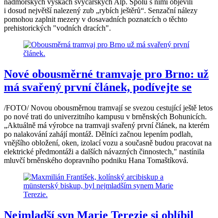
nadmořských výškách švýcarských Alp. Spolu s nimi objevili
i dosud největší nalezený zub „rybích ještěrů“. Senzační nálezy
pomohou zaplnit mezery v dosavadních poznatcích o těchto
prehistorických "vodních dracích".
Nové obousměrné tramvaje pro Brno: už
má svařený první článek, podívejte se
/FOTO/ Novou obousměrnou tramvají se svezou cestující ještě letos
po nové trati do univerzitního kampusu v brněnských Bohunicích.
„Aktuálně má výrobce na tramvaji svařený první článek, na kterém
po nalakování zahájí montáž. Dělníci začnou lepením podlah,
vnějšího obložení, oken, izolací vozu a současně budou pracovat na
elektrické předmontáži a dalších návazných činnostech," nastínila
mluvčí brněnského dopravního podniku Hana Tomaštíková.
Nejmladší syn Marie Terezie si oblíbil