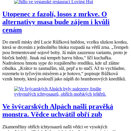
Utopenec z fazolí, losos z mrkve. O
alternativy masa bude zájem i kvůli
cenám
Do menší misky drtí Lucie Růžková hnědou, vcelku slizkou kostku,
která se drcením z jednolitého bloku rozpadá na větší zrna. „Tempeh
jsou fermentované sojové boby. Já mám zauzenou variantu, proto je
bloček hnědý. Jinak má tempeh barvu bílou,“ líčí kuchařka.
Nadrolenou hmotu sype do rozpáleného rendlíku, kde už zlátne
cibulka. „Krátce to zasmažím, sůl, pepř a to stačí. Až to vychladne,
rozemelu to tyčovým mixérem a je hotovo,“ popisuje Růžková
vznik hmoty, která poslouží jako náplň do bramborových knedlíků.
Ve švýcarských Alpách našli pravěká
monstra. Vědce uchvátil obří zub
Zkameněliny obřích ichtyosaurů našli vědci ve vysokých