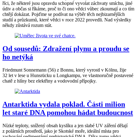
říci, že některé jsou opravdu schopné vyvolat záchvaty smíchu, jiné
údiv a občas si říkáme, proč to či ono vědci vůbec zkoumají a co tím
chtějí dokázat. Pojďme se podívat na výběr těch nejbizarnějších
studií a průzkumů, které vědci v roce 2022 provedli. Nad výsledky
někdy zůstává rozum stát.
Od sousedů: Zdražení plynu a proudu se
ho netýká
Friedmunt Sonnemann (56) z Bonnu, který vyrostl v Kölnu, žije
32 let v lese u Hunsrücku u Longkampu, ve vlastnoručně postavené
chatě z hlíny bez elektřiny a vodovodní přípojky.
Antarktida vydala poklad. Části milion
let staré DNA pomohou hádat budoucnost
Nízké teploty, snížený obsah kyslíku a jen slabé UV záření dělají
z polárních prostředí, jako je Skotské moře, ideální místa pro
zachování sedimentární prehistorické DNA. Díky tomu vědci