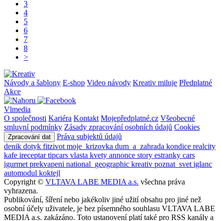
3
4
5
6
7
8
>
Návody a šablony
E-shop
Video návody
Kreativ miluje
Předplatné
Akce
Vlmedia
O společnosti
Kariéra
Kontakt
Mojepředplatné.cz
Všeobecné
smluvní podmínky
Zásady zpracování osobních údajů
Cookies
Práva subjektů údajů
Zpracování dat
denik
dotyk
fitzivot
moje_krizovka
dum_a_zahrada
kondice
realcity
kafe
ireceptar
tipcars
vlasta
kvety
annonce
story
estranky
cars
igurmet
prekvapeni
national_geographic
kreativ
poznat_svet
iglanc
automodul
koktejl
Copyright ©
VLTAVA LABE MEDIA a.s.
všechna práva
vyhrazena.
Publikování, šíření nebo jakékoliv jiné užití obsahu pro jiné než
osobní účely uživatele, je bez písemného souhlasu VLTAVA LABE
MEDIA a.s. zakázáno. Toto ustanovení platí také pro RSS kanály a