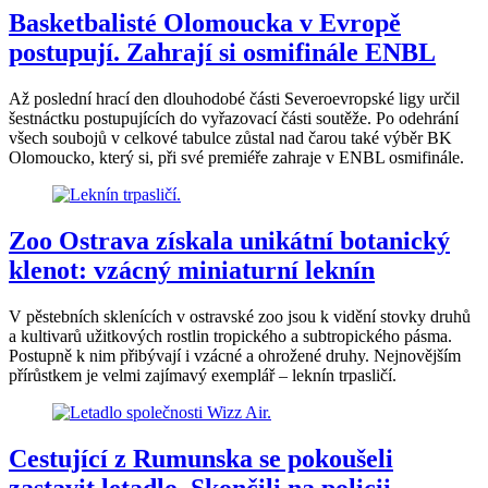
Basketbalisté Olomoucka v Evropě
postupují. Zahrají si osmifinále ENBL
Až poslední hrací den dlouhodobé části Severoevropské ligy určil
šestnáctku postupujících do vyřazovací části soutěže. Po odehrání
všech soubojů v celkové tabulce zůstal nad čarou také výběr BK
Olomoucko, který si, při své premiéře zahraje v ENBL osmifinále.
Zoo Ostrava získala unikátní botanický
klenot: vzácný miniaturní leknín
V pěstebních sklenících v ostravské zoo jsou k vidění stovky druhů
a kultivarů užitkových rostlin tropického a subtropického pásma.
Postupně k nim přibývají i vzácné a ohrožené druhy. Nejnovějším
přírůstkem je velmi zajímavý exemplář – leknín trpasličí.
Cestující z Rumunska se pokoušeli
zastavit letadlo. Skončili na policii