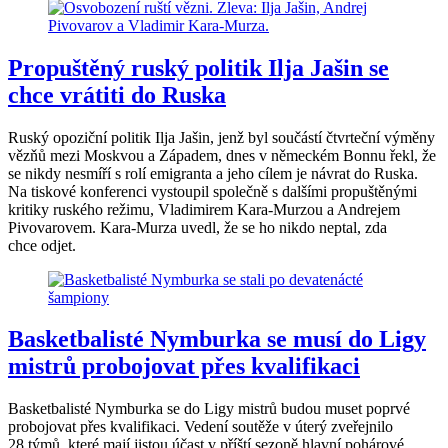
Propuštěný ruský politik Ilja Jašin se
chce vrátiti do Ruska
Ruský opoziční politik Ilja Jašin, jenž byl součástí čtvrteční výměny
vězňů mezi Moskvou a Západem, dnes v německém Bonnu řekl, že
se nikdy nesmíří s rolí emigranta a jeho cílem je návrat do Ruska.
Na tiskové konferenci vystoupil společně s dalšími propuštěnými
kritiky ruského režimu, Vladimirem Kara-Murzou a Andrejem
Pivovarovem. Kara-Murza uvedl, že se ho nikdo neptal, zda
chce odjet.
Basketbalisté Nymburka se musí do Ligy
mistrů probojovat přes kvalifikaci
Basketbalisté Nymburka se do Ligy mistrů budou muset poprvé
probojovat přes kvalifikaci. Vedení soutěže v úterý zveřejnilo
28 týmů, které mají jistou účast v příští sezoně hlavní pohárové