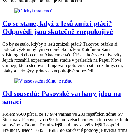
Svitav a okolí opět pokračuje za hranicemi.
Co se stane, když z lesů zmizí ptáci?
Odpovědi jsou skutečně znepokojivé
Co by se stalo, kdyby z lesů zmizeli ptáci? Takovou otázku si
položil výzkumný tým vedený ekoložkou Kateřinou Sam
z Biologického centra Akademie věd ČR a Jihočeské univerzity.
Jejich rozsáhlá experimentální studie v pralesích na Papui-Nové
Guineji, která sledovala fungování potravních sítí mezi hmyzem,
ptáky a netopýry, přinesla znepokojivé odpovědi.
Od sousedů: Pasovské varhany jdou na
sanaci
Kolem 9500 píšťal ze 17 974 varhan ve 233 rejstřících dómu Sv.
Štěpána v Pasově, až do 90. let největších církevních na světě, bude
sanováno v Bonnu. První zdejší varhany stavěl zdejší Leopold
Freundt v letech 1685 – 1688, do současné podoby je uvedla firma