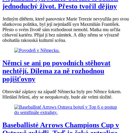
jednoduchý život. Přesto tvořil dějiny
Jediným dítětem, které panovnice Marie Terezie nevyužila pro svou
sňatkovou politiku, byl její nejmladší syn Maxmilián František.
Přesto o svém životě sám rozhodnout nemohl. Matka mu určila
církevní kariéru. Přijal ji bez námitek. A díky němu se výrazně
obohatila rakouská kulturní scéna.
Němci se ani po povodních stěhovat
nechtějí. Dilema za ně rozhodnou
pojišťovny
Obrovské záplavy na západě Německa byly pro Němce šokem.
Hledání řešení, aby se neopakovaly, bude ale velmi složité.
Baseballisté Arrows Champions Cup v
Ostravě zvládli. Teď je čeká extraliga