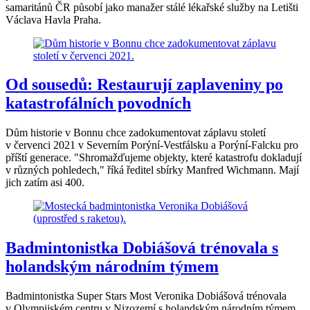
samaritánů ČR působí jako manažer stálé lékařské služby na Letišti
Václava Havla Praha.
Od sousedů: Restaurují zaplaveniny po
katastrofálních povodních
Dům historie v Bonnu chce zadokumentovat záplavu století
v červenci 2021 v Severním Porýní-Vestfálsku a Porýní-Falcku pro
příští generace. "Shromažďujeme objekty, které katastrofu dokladují
v různých pohledech," říká ředitel sbírky Manfred Wichmann. Mají
jich zatím asi 400.
Badmintonistka Dobiášová trénovala s
holandským národním týmem
Badmintonistka Super Stars Most Veronika Dobiášová trénovala
v Olympijském centru v Nizozemí s holandským národním týmem.