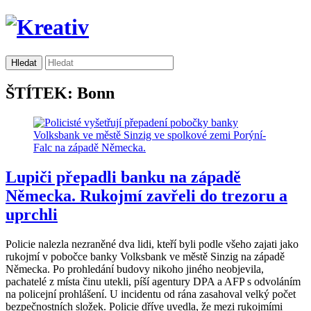
ŠTÍTEK: Bonn
Lupiči přepadli banku na západě
Německa. Rukojmí zavřeli do trezoru a
uprchli
Policie nalezla nezraněné dva lidi, kteří byli podle všeho zajati jako
rukojmí v pobočce banky Volksbank ve městě Sinzig na západě
Německa. Po prohledání budovy nikoho jiného neobjevila,
pachatelé z místa činu utekli, píší agentury DPA a AFP s odvoláním
na policejní prohlášení. U incidentu od rána zasahoval velký počet
bezpečnostních složek. Policie dříve uvedla, že mezi rukojmími