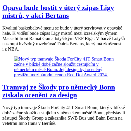
Opava bude hostit v úterý zápas Ligy
mistrů, v akci Bertans
Kvalitní basketbalové menu se bude v úterý servírovat v opavské
hale. K vidění bude zápas Ligy mistrů mezi izraelským týmem
Maccabi Ironi Ramat Gan a lotyšským VEF Riga. V barvě Lotyšů
nastoupí hvězdný rozehrávač Dairis Bertans, který má zkušenosti
i z NBA.
Tramvaj ze Škody pro německý Bonn
získala ocenění za design
Nový typ tramvaje Škoda ForCity 41T Smart Bonn, který v blízké
době začne sloužit cestujícím v německém městě Bonn, představili
zástupci Škody Group a zákazníka SWB Bus und Bahn Bonn na
veletrhu InnoTrans v Berlíně.