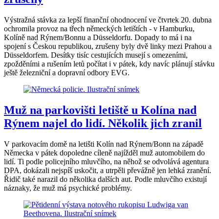
Výstražná stávka za lepší finanční ohodnocení ve čtvrtek 20. dubna
ochromila provoz na třech německých letištích - v Hamburku,
Kolíně nad Rýnem/Bonnu a Düsseldorfu. Dopady to má i na
spojení s Českou republikou, zrušeny byly dvě linky mezi Prahou a
Düsseldorfem. Desítky tisíc cestujících musejí s omezeními,
zpožděními a rušením letů počítat i v pátek, kdy navíc plánují stávku
ještě železniční a dopravní odbory EVG.
Muž na parkovišti letiště u Kolína nad
Rýnem najel do lidí. Několik jich zranil
V parkovacím domě na letišti Kolín nad Rýnem/Bonn na západě
Německa v pátek dopoledne cíleně najížděl muž automobilem do
lidí. Ti podle policejního mluvčího, na něhož se odvolává agentura
DPA, dokázali nejspíš uskočit, a utrpěli převážně jen lehká zranění.
Řidič také narazil do několika dalších aut. Podle mluvčího existují
náznaky, že muž má psychické problémy.