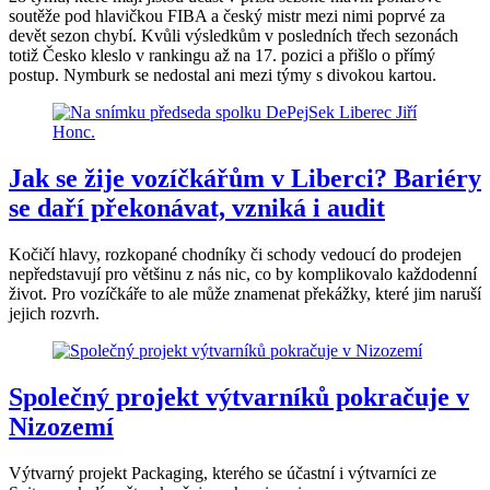
soutěže pod hlavičkou FIBA a český mistr mezi nimi poprvé za
devět sezon chybí. Kvůli výsledkům v posledních třech sezonách
totiž Česko kleslo v rankingu až na 17. pozici a přišlo o přímý
postup. Nymburk se nedostal ani mezi týmy s divokou kartou.
Jak se žije vozíčkářům v Liberci? Bariéry
se daří překonávat, vzniká i audit
Kočičí hlavy, rozkopané chodníky či schody vedoucí do prodejen
nepředstavují pro většinu z nás nic, co by komplikovalo každodenní
život. Pro vozíčkáře to ale může znamenat překážky, které jim naruší
jejich rozvrh.
Společný projekt výtvarníků pokračuje v
Nizozemí
Výtvarný projekt Packaging, kterého se účastní i výtvarníci ze