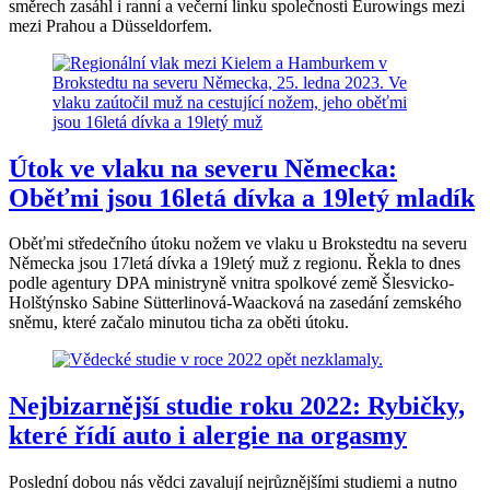
směrech zasáhl i ranní a večerní linku společnosti Eurowings mezi
mezi Prahou a Düsseldorfem.
Útok ve vlaku na severu Německa:
Oběťmi jsou 16letá dívka a 19letý mladík
Oběťmi středečního útoku nožem ve vlaku u Brokstedtu na severu
Německa jsou 17letá dívka a 19letý muž z regionu. Řekla to dnes
podle agentury DPA ministryně vnitra spolkové země Šlesvicko-
Holštýnsko Sabine Sütterlinová-Waacková na zasedání zemského
sněmu, které začalo minutou ticha za oběti útoku.
Nejbizarnější studie roku 2022: Rybičky,
které řídí auto i alergie na orgasmy
Poslední dobou nás vědci zavalují nejrůznějšími studiemi a nutno