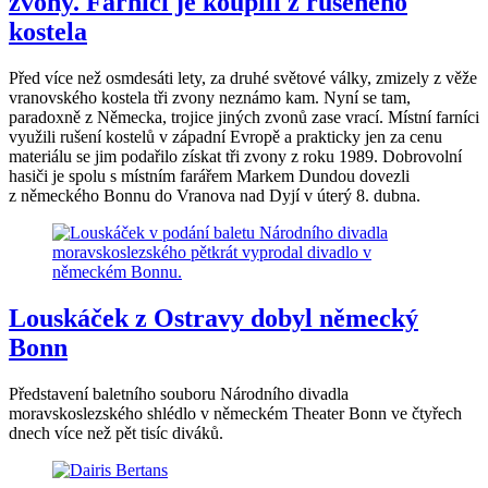
zvony. Farníci je koupili z rušeného
kostela
Před více než osmdesáti lety, za druhé světové války, zmizely z věže
vranovského kostela tři zvony neznámo kam. Nyní se tam,
paradoxně z Německa, trojice jiných zvonů zase vrací. Místní farníci
využili rušení kostelů v západní Evropě a prakticky jen za cenu
materiálu se jim podařilo získat tři zvony z roku 1989. Dobrovolní
hasiči je spolu s místním farářem Markem Dundou dovezli
z německého Bonnu do Vranova nad Dyjí v úterý 8. dubna.
Louskáček z Ostravy dobyl německý
Bonn
Představení baletního souboru Národního divadla
moravskoslezského shlédlo v německém Theater Bonn ve čtyřech
dnech více než pět tisíc diváků.