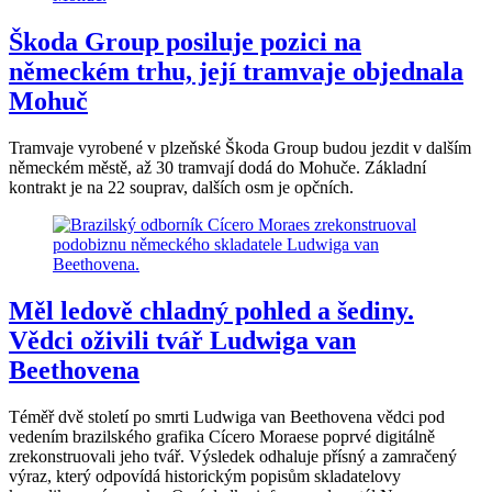
Škoda Group posiluje pozici na
německém trhu, její tramvaje objednala
Mohuč
Tramvaje vyrobené v plzeňské Škoda Group budou jezdit v dalším
německém městě, až 30 tramvají dodá do Mohuče. Základní
kontrakt je na 22 souprav, dalších osm je opčních.
Měl ledově chladný pohled a šediny.
Vědci oživili tvář Ludwiga van
Beethovena
Téměř dvě století po smrti Ludwiga van Beethovena vědci pod
vedením brazilského grafika Cícero Moraese poprvé digitálně
zrekonstruovali jeho tvář. Výsledek odhaluje přísný a zamračený
výraz, který odpovídá historickým popisům skladatelovy