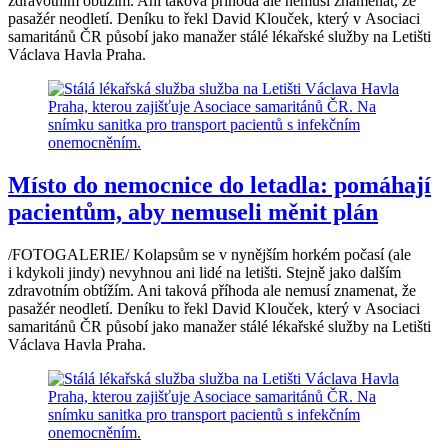
zdravotním obtížím. Ani taková příhoda ale nemusí znamenat, že
pasažér neodletí. Deníku to řekl David Klouček, který v Asociaci
samaritánů ČR působí jako manažer stálé lékařské služby na Letišti
Václava Havla Praha.
Místo do nemocnice do letadla: pomáhají
pacientům, aby nemuseli měnit plán
/FOTOGALERIE/ Kolapsům se v nynějším horkém počasí (ale
i kdykoli jindy) nevyhnou ani lidé na letišti. Stejně jako dalším
zdravotním obtížím. Ani taková příhoda ale nemusí znamenat, že
pasažér neodletí. Deníku to řekl David Klouček, který v Asociaci
samaritánů ČR působí jako manažer stálé lékařské služby na Letišti
Václava Havla Praha.