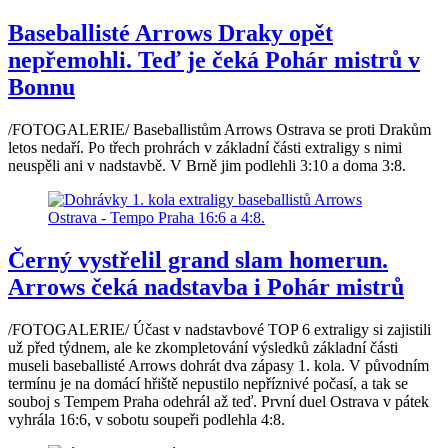
Baseballisté Arrows Draky opět
nepřemohli. Teď je čeká Pohár mistrů v
Bonnu
/FOTOGALERIE/ Baseballistům Arrows Ostrava se proti Drakům
letos nedaří. Po třech prohrách v základní části extraligy s nimi
neuspěli ani v nadstavbě. V Brně jim podlehli 3:10 a doma 3:8.
Černý vystřelil grand slam homerun.
Arrows čeká nadstavba i Pohár mistrů
/FOTOGALERIE/ Účast v nadstavbové TOP 6 extraligy si zajistili
už před týdnem, ale ke zkompletování výsledků základní části
museli baseballisté Arrows dohrát dva zápasy 1. kola. V původním
termínu je na domácí hřiště nepustilo nepříznivé počasí, a tak se
souboj s Tempem Praha odehrál až teď. První duel Ostrava v pátek
vyhrála 16:6, v sobotu soupeři podlehla 4:8.