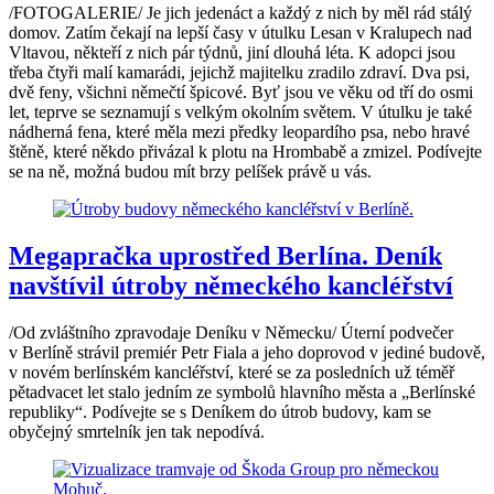
/FOTOGALERIE/ Je jich jedenáct a každý z nich by měl rád stálý
domov. Zatím čekají na lepší časy v útulku Lesan v Kralupech nad
Vltavou, někteří z nich pár týdnů, jiní dlouhá léta. K adopci jsou
třeba čtyři malí kamarádi, jejichž majitelku zradilo zdraví. Dva psi,
dvě feny, všichni němečtí špicové. Byť jsou ve věku od tří do osmi
let, teprve se seznamují s velkým okolním světem. V útulku je také
nádherná fena, které měla mezi předky leopardího psa, nebo hravé
štěně, které někdo přivázal k plotu na Hrombabě a zmizel. Podívejte
se na ně, možná budou mít brzy pelíšek právě u vás.
Megapračka uprostřed Berlína. Deník
navštívil útroby německého kancléřství
/Od zvláštního zpravodaje Deníku v Německu/ Úterní podvečer
v Berlíně strávil premiér Petr Fiala a jeho doprovod v jediné budově,
v novém berlínském kancléřství, které se za posledních už téměř
pětadvacet let stalo jedním ze symbolů hlavního města a „Berlínské
republiky“. Podívejte se s Deníkem do útrob budovy, kam se
obyčejný smrtelník jen tak nepodívá.