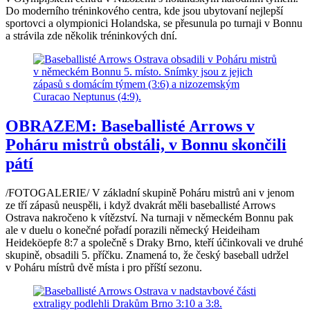
Do moderního tréninkového centra, kde jsou ubytovaní nejlepší
sportovci a olympionici Holandska, se přesunula po turnaji v Bonnu
a strávila zde několik tréninkových dní.
OBRAZEM: Baseballisté Arrows v
Poháru mistrů obstáli, v Bonnu skončili
pátí
/FOTOGALERIE/ V základní skupině Poháru mistrů ani v jenom
ze tří zápasů neuspěli, i když dvakrát měli baseballisté Arrows
Ostrava nakročeno k vítězství. Na turnaji v německém Bonnu pak
ale v duelu o konečné pořadí porazili německý Heideiham
Heideköepfe 8:7 a společně s Draky Brno, kteří účinkovali ve druhé
skupině, obsadili 5. příčku. Znamená to, že český baseball udržel
v Poháru místrů dvě místa i pro příští sezonu.