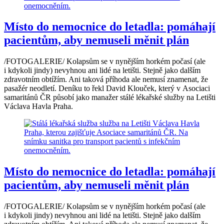
Místo do nemocnice do letadla: pomáhají
pacientům, aby nemuseli měnit plán
/FOTOGALERIE/ Kolapsům se v nynějším horkém počasí (ale
i kdykoli jindy) nevyhnou ani lidé na letišti. Stejně jako dalším
zdravotním obtížím. Ani taková příhoda ale nemusí znamenat, že
pasažér neodletí. Deníku to řekl David Klouček, který v Asociaci
samaritánů ČR působí jako manažer stálé lékařské služby na Letišti
Václava Havla Praha.
Místo do nemocnice do letadla: pomáhají
pacientům, aby nemuseli měnit plán
/FOTOGALERIE/ Kolapsům se v nynějším horkém počasí (ale
i kdykoli jindy) nevyhnou ani lidé na letišti. Stejně jako dalším