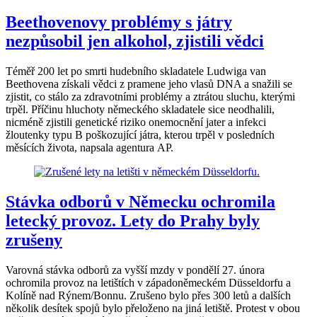
Beethovenovy problémy s játry
nezpůsobil jen alkohol, zjistili vědci
Téměř 200 let po smrti hudebního skladatele Ludwiga van
Beethovena získali vědci z pramene jeho vlasů DNA a snažili se
zjistit, co stálo za zdravotními problémy a ztrátou sluchu, kterými
trpěl. Příčinu hluchoty německého skladatele sice neodhalili,
nicméně zjistili genetické riziko onemocnění jater a infekci
žloutenky typu B poškozující játra, kterou trpěl v posledních
měsících života, napsala agentura AP.
Stávka odborů v Německu ochromila
letecký provoz. Lety do Prahy byly
zrušeny
Varovná stávka odborů za vyšší mzdy v pondělí 27. února
ochromila provoz na letištích v západoněmeckém Düsseldorfu a
Kolíně nad Rýnem/Bonnu. Zrušeno bylo přes 300 letů a dalších
několik desítek spojů bylo přeloženo na jiná letiště. Protest v obou