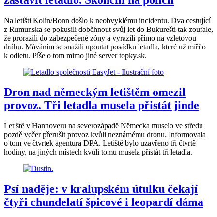
Na letišti Kolín/Bonn došlo k neobvyklému incidentu. Dva cestující
z Rumunska se pokusili doběhnout svůj let do Bukurešti tak zoufale,
že prorazili do zabezpečené zóny a vyrazili přímo na vzletovou
dráhu. Máváním se snažili upoutat posádku letadla, které už mířilo
k odletu. Píše o tom mimo jiné server topky.sk.
Dron nad německým letištěm omezil
provoz. Tři letadla musela přistát jinde
Letiště v Hannoveru na severozápadě Německa muselo ve středu
pozdě večer přerušit provoz kvůli neznámému dronu. Informovala
o tom ve čtvrtek agentura DPA. Letiště bylo uzavřeno tři čtvrtě
hodiny, na jiných místech kvůli tomu musela přistát tři letadla.
Psí naděje: v kralupském útulku čekají
čtyři chundelatí špicové i leopardí dáma