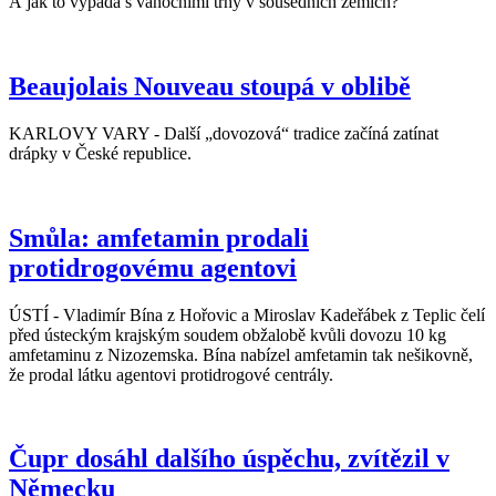
A jak to vypadá s vanočními trhy v sousedních zemích?
Beaujolais Nouveau stoupá v oblibě
KARLOVY VARY - Další „dovozová“ tradice začíná zatínat
drápky v České republice.
Smůla: amfetamin prodali
protidrogovému agentovi
ÚSTÍ - Vladimír Bína z Hořovic a Miroslav Kadeřábek z Teplic čelí
před ústeckým krajským soudem obžalobě kvůli dovozu 10 kg
amfetaminu z Nizozemska. Bína nabízel amfetamin tak nešikovně,
že prodal látku agentovi protidrogové centrály.
Čupr dosáhl dalšího úspěchu, zvítězil v
Německu