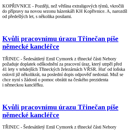
KOPŘIVNICE - Později, než většina extraligových týmů, vkročili
do přípravy na novou sezonu házenkáři KH Kopřivnice. A, narozdíl
od předešlých let, s několika posilami.
Kvůli pracovnímu úrazu Třinečan píše
německé kancléřce
TŘINEC - Šedesátiletý Emil Cymorek z třinecké části Nebory
požaduje doplatek odškodnění za pracovní úraz, který utrpěl před
41 lety v tehdejších Třineckých železárnách VŘSR. Huť od loňska
oslovil již několikrát, na poslední dopis odpověď nedostal. Muž se
chce nyní s žádostí o pomoc obrátit na českého prezidenta
i německou kancléřku.
Kvůli pracovnímu úrazu Třinečan píše
německé kancléřce
TŘINEC - Šedesátiletý Emil Cymorek z třinecké části Nebory