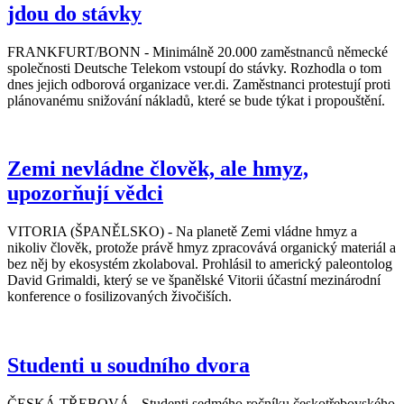
jdou do stávky
FRANKFURT/BONN - Minimálně 20.000 zaměstnanců německé
společnosti Deutsche Telekom vstoupí do stávky. Rozhodla o tom
dnes jejich odborová organizace ver.di. Zaměstnanci protestují proti
plánovanému snižování nákladů, které se bude týkat i propouštění.
Zemi nevládne člověk, ale hmyz,
upozorňují vědci
VITORIA (ŠPANĚLSKO) - Na planetě Zemi vládne hmyz a
nikoliv člověk, protože právě hmyz zpracovává organický materiál a
bez něj by ekosystém zkolaboval. Prohlásil to americký paleontolog
David Grimaldi, který se ve španělské Vitorii účastní mezinárodní
konference o fosilizovaných živočiších.
Studenti u soudního dvora
ČESKÁ TŘEBOVÁ - Studenti sedmého ročníku českotřebovského