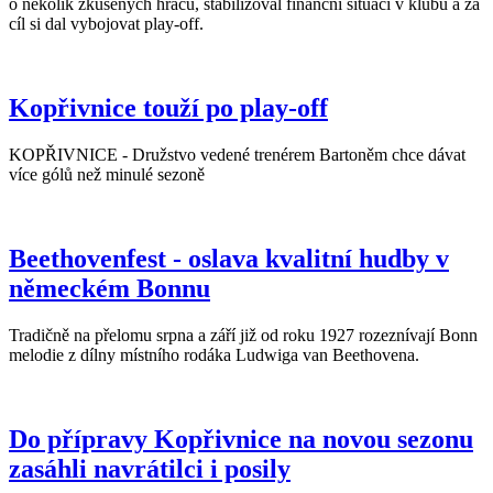
o několik zkušených hráčů, stabilizoval finanční situaci v klubu a za
cíl si dal vybojovat play-off.
Kopřivnice touží po play-off
KOPŘIVNICE - Družstvo vedené trenérem Bartoněm chce dávat
více gólů než minulé sezoně
Beethovenfest - oslava kvalitní hudby v
německém Bonnu
Tradičně na přelomu srpna a září již od roku 1927 rozeznívají Bonn
melodie z dílny místního rodáka Ludwiga van Beethovena.
Do přípravy Kopřivnice na novou sezonu
zasáhli navrátilci i posily