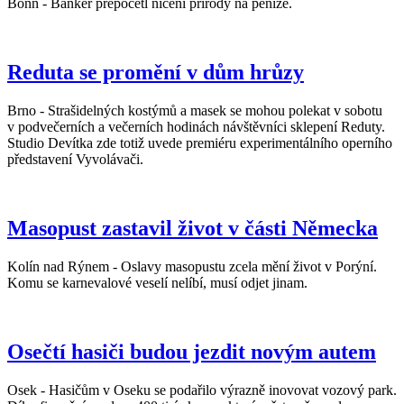
Bonn - Bankéř přepočetl ničení přírody na peníze.
Reduta se promění v dům hrůzy
Brno - Strašidelných kostýmů a masek se mohou polekat v sobotu
v podvečerních a večerních hodinách návštěvníci sklepení Reduty.
Studio Devítka zde totiž uvede premiéru experimentálního operního
představení Vyvolávači.
Masopust zastavil život v části Německa
Kolín nad Rýnem - Oslavy masopustu zcela mění život v Porýní.
Komu se karnevalové veselí nelíbí, musí odjet jinam.
Osečtí hasiči budou jezdit novým autem
Osek - Hasičům v Oseku se podařilo výrazně inovovat vozový park.