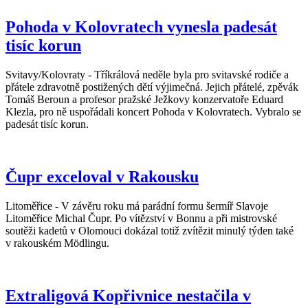
Pohoda v Kolovratech vynesla padesát
tisíc korun
Svitavy/Kolovraty - Tříkrálová neděle byla pro svitavské rodiče a
přátele zdravotně postižených dětí výjimečná. Jejich přátelé, zpěvák
Tomáš Beroun a profesor pražské Ježkovy konzervatoře Eduard
Klezla, pro ně uspořádali koncert Pohoda v Kolovratech. Vybralo se
padesát tisíc korun.
Čupr exceloval v Rakousku
Litoměřice - V závěru roku má parádní formu šermíř Slavoje
Litoměřice Michal Čupr. Po vítězství v Bonnu a při mistrovské
soutěži kadetů v Olomouci dokázal totiž zvítězit minulý týden také
v rakouském Mödlingu.
Extraligová Kopřivnice nestačila v