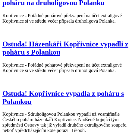
poháru na druholigovou Polanku
Kopřivnice - Pořádné pohárové překvapení na účet extraligové
Kopřivnice si ve středu večer připsala druholigová Polanka.
Ostuda! Házenkáři Kopřivnice vypadli z
poháru s Polankou
Kopřivnice - Pořádné pohárové překvapení na účet extraligové
Kopřivnice si ve středu večer připsala druholigová Polanka.
Ostuda! Kopřivnice vypadla z poháru s
Polankou
Kopřivnice - Sdruholigovou Polankou vypadli už vosmifinále
Českého poháru házenkáři Kopřivnice. Nadšeně bojující tým
zpředměstí Ostravy tak již vyřadil druhého extraligového soupeře,
neboť vpředcházejícím kole porazil Třeboň.