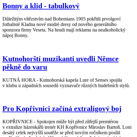
Bonny a klid - tabulkový
Důležitým vítězstvím nad Bohemians 1905 pokřtili prvolgoví
fotbalisté Kladna nové modré dresy od nového generálního
sponzora firmy Veseta. Na hrudi mají reklamu na nealkoholický
nápoj Bonny.
Kutnohorští muzikanti uvedli Němce
pěkně do varu
KUTNÁ HORA - Kutnohorská kapela Lure of Senses spojila
v klubu u západních sousedů vyznavače různých hudebních stylů.
Pro Kopřivnici začíná extraligový boj
KOPŘIVNICE - Spokojen může být před zítřejší premiérou
v extralize házenkářů trenér KH Kopřivnice Miroslav Bartoň. Loni
desátý celek nejvyšší soutěže se před novým ročníkem posílil