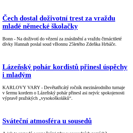
Čech dostal doživotní trest za vraždu
mladé německé školačky
Bonn - Na doživotí do vězení za znásilnění a vraždu čtrnáctileté
dívky Hannah poslal soud vBonnu 25letého Zdeňka Hrbáče.
Lázeňský pohár kordistů přinesl úspěchy
i mladým
KARLOVY VARY - Devětatřicátý ročník mezinárodního turnaje
v šermu kordem o Lázeňský pohár přinesl asi nejvíc spokojenosti
výpravě pražských „vysokoškoláků“.
Sváteční atmosféra u sousedů