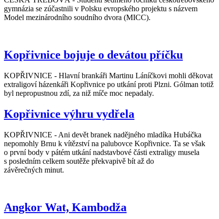
gymnázia se zúčastnili v Polsku evropského projektu s názvem
Model mezinárodního soudního dvora (MICC).
Kopřivnice bojuje o devátou příčku
KOPŘIVNICE - Hlavní brankáři Martinu Láníčkovi mohli děkovat
extraligoví házenkáři Kopřivnice po utkání proti Plzni. Gólman totiž
byl nepropustnou zdí, za niž míče moc nepadaly.
Kopřivnice výhru vydřela
KOPŘIVNICE - Ani devět branek nadějného mladíka Hubáčka
nepomohly Brnu k vítězství na palubovce Kopřivnice. Ta se však
o první body v pátém utkání nadstavbové části extraligy musela
s posledním celkem soutěže překvapivě bít až do
závěrečných minut.
Angkor Wat, Kambodža