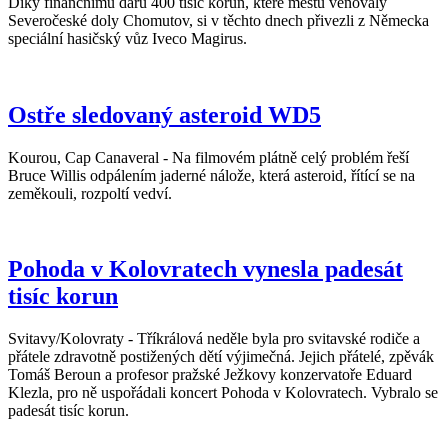
Díky finančnímu daru 400 tisíc korun, které městu věnovaly
Severočeské doly Chomutov, si v těchto dnech přivezli z Německa
speciální hasičský vůz Iveco Magirus.
Ostře sledovaný asteroid WD5
Kourou, Cap Canaveral - Na filmovém plátně celý problém řeší
Bruce Willis odpálením jaderné nálože, která asteroid, řítící se na
zeměkouli, rozpoltí vedví.
Pohoda v Kolovratech vynesla padesát
tisíc korun
Svitavy/Kolovraty - Tříkrálová neděle byla pro svitavské rodiče a
přátele zdravotně postižených dětí výjimečná. Jejich přátelé, zpěvák
Tomáš Beroun a profesor pražské Ježkovy konzervatoře Eduard
Klezla, pro ně uspořádali koncert Pohoda v Kolovratech. Vybralo se
padesát tisíc korun.