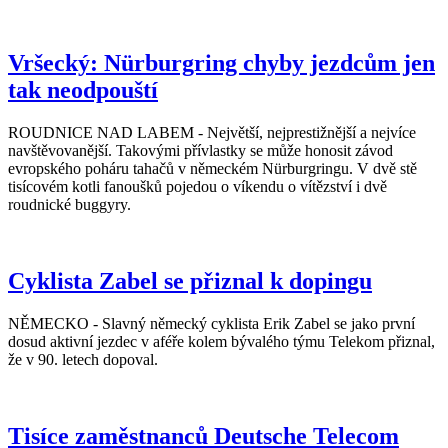
Vršecký: Nürburgring chyby jezdcům jen
tak neodpouští
ROUDNICE NAD LABEM - Největší, nejprestižnější a nejvíce
navštěvovanější. Takovými přívlastky se může honosit závod
evropského poháru tahačů v německém Nürburgringu. V dvě stě
tisícovém kotli fanoušků pojedou o víkendu o vítězství i dvě
roudnické buggyry.
Cyklista Zabel se přiznal k dopingu
NĚMECKO - Slavný německý cyklista Erik Zabel se jako první
dosud aktivní jezdec v aféře kolem bývalého týmu Telekom přiznal,
že v 90. letech dopoval.
Tisíce zaměstnanců Deutsche Telecom