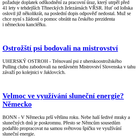
požaduje doplatek odškodnění za pracovní úraz, který utrpěl před
41 lety v tehdejších Třineckých železárnách VŘSR. Huť od loňska
oslovil již několikrát, na poslední dopis odpověď nedostal. Muž se
chce nyní s žádostí o pomoc obrátit na českého prezidenta
i německou kancléřku.
Ostrožští psi bodovali na mistrovství
UHERSKÝ OSTROH - Trénovaní psi z uherskoostrožského
Pulling clubu zabodovali na nedávném Mistrovství Slovenska v tahu
závaží po kolejnici v Jaklovcích.
Velmoc ve využívání sluneční energie?
Německo
BONN - V Německu prší většinu roku. Nebe halí šedivé mraky a
slunečných dnů je poskromnu. Přesto se Němcům sousedům
podařilo propracovat na samou světovou špičku ve využívání
sluneční energie.