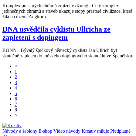
Komplex prastarých chrámů zmizel v džungli. Celý komplex
jedinečných chrámů a staveb ukazuje stopy prastaré civilizace, která
žila na území Angkoru.
DNA usvědčila cyklistu Ullricha ze
zapletení s dopingem
BONN - Bývalý špičkový německý cyklista Jan Ullrich byl
skutečně zapleten do loňského dopingového skandálu ve Španělsku.
<
1
2
3
4
5
6
7
8
>
Návody a šablony
E-shop
Video návody
Kreativ miluje
Předplatné