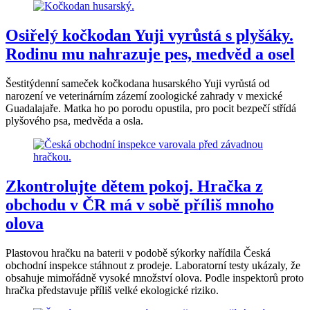
Osiřelý kočkodan Yuji vyrůstá s plyšáky.
Rodinu mu nahrazuje pes, medvěd a osel
Šestitýdenní sameček kočkodana husarského Yuji vyrůstá od
narození ve veterinárním zázemí zoologické zahrady v mexické
Guadalajaře. Matka ho po porodu opustila, pro pocit bezpečí střídá
plyšového psa, medvěda a osla.
Zkontrolujte dětem pokoj. Hračka z
obchodu v ČR má v sobě příliš mnoho
olova
Plastovou hračku na baterii v podobě sýkorky nařídila Česká
obchodní inspekce stáhnout z prodeje. Laboratorní testy ukázaly, že
obsahuje mimořádně vysoké množství olova. Podle inspektorů proto
hračka představuje příliš velké ekologické riziko.