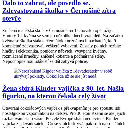
Dalo to zabrat, ale povedlo se.
Zdevastovaná školka v Černošíně zítra
otevře
Zničená mateřská škola v Černošíně na Tachovsku opět ožije.
V úterý 12. května se sem po několika dnech vrátí děti. Na začátku
května se školka stala terčem útoku neznámých pachatelů, kteří
kompletně zdevastovali veškeré vybavení. Zůstaly po nich rozbité
hračky i elektronika, poničený nábytek, vysypané květiny,
rozmlácené hrnečky, zničené koberce a počmárané stěny.
Nepochopitelnou událostí se dál zabývá policie.
Žena sbírá Kinder vajíčka z 90. let. Našla
figurku, na kterou čekala celý život
Otevírání čokoládových vajíček s překvapením je pro spoustu lidí
nostalgickou vzpomínkou na dětství. Pro 36letou Ksenii se ale jejich
rozbalování stalo vášní. Po celé Evropě shání neotevřená Kinder
vajíčka z „devadesátek”. Co se v nich skrývá, pak sdílí na sociálních