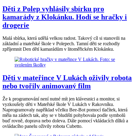
Děti z Polep vyhlásily sbírku pro
kamarády z Klokánku. Hodí se hračky i
drogerie
Malá sbírka, která udělá velkou radost. Takový cíl si stanovili na
základní a mateřské škole v Polepech. Tamní děti se rozhodly
zpříjemnit Den dětí kamarádům v litoměřickém Klokánku.
Děti v mateřince V Lukách oživily robota
nebo tvořily animovaný film
Že k programování není nutné mít jen klávesnici a monitor, si
vyzkoušely děti v Mateřské škole V Lukách v Rakovníku.
Naprogramovaly například včelku Bee-Bot pomocí tlačítek, která
měla na zádech tak, aby se v bludišti pohybovala podle symbolů
buď rovně, doprava nebo doleva. Dále pomocí vkládacích dílků a
ovládacího panelu oživily robota Cubetto.