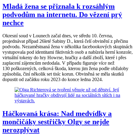
Mladá žena se přiznala k rozsáhlým
podvodům na internetu. Do vězení prý
nechce
Okresní soud v Lounech začal dnes, ve středu 10. června,
projednávat případ 26leté Sabiny D., která čelí obvinění z přečinu
podvodu. Nezaměstnaná žena v několika facebookových skupinách
vystupovala pod identitami fiktivních osob a nabízela herní konzole,
virtuální tokeny do hry Howrse, hračky a další zboží, které i přes
zaplacení zájemcům nedodala. V případu figuruje více než
130 poškozených, celková škoda, kterou jim žena podle obžaloby
způsobila, činí několik set tisíc korun. Obviněná se měla skutků
dopustit od začátku roku 2023 do konce ledna 2024.
Háčkovaná krása: Nad medvídky a
mončičáky sestřičky Olgy se nejde
nerozplývat