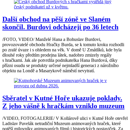
Další obchod na pěší zóně ve Slaném
skončil. Burdovi odcházejí po 36 letech
/FOTO, VIDEO/ Manželé Hana a Bohuslav Burdovi,
provozovatelé obchodu Hračky Burda, se k tomuto kroku rozhodli
po zralé úvaze i s ohledem na věk. V domě U Zmátlíků, kde byla
dlouhé roky předtím prodejna látek, nadobro zmizely regály
s hračkami. Jak ale potvrdila podnikatelka Hana Burdová, díky
přízni osudu se produkty určené nejmladší generaci z nárožního
objektu na Londě a Masarykově náměstí nevytratí.
Sběratel v Kutné Hoře ukazuje poklady.
Z jeho vášně k hračkám vzniklo muzeum
/VIDEO, FOTOGALERIE/ V Kollárově ulici v Kutné Hoře otevřel
Ladislav Pavelák netradiční Muzeum animovaných hraček, které
potěší milovníky animovaných filmů i historických postaviček. Za