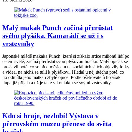
Malý makak Punch začíná přerůstat
svého plyšáka. Kamarádí se už i s
vrstevníky
Japonské mládě makaka Punch, které si získalo srdce milionů lidí po
celém světě, začíná přerůstat svou plyšovou hračku. Malý opičák se
proslavil poté, co se před měsícem na sociálních sítích objevily fotky
a videa, na nichž se tulil k plyšákovi. Hledal u něj útěchu poté, co
ho odmítla jeho matka i zbylé opice. Podle ošetřovatelů ho však
tlupa již přijala a už je také v kontaktu se svými vrstevníky.
Kdo si hraje, nezlobí! Výstava v
přerovském muzeu přenese do světa
hraček