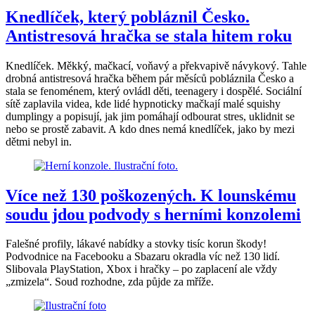
Knedlíček, který pobláznil Česko.
Antistresová hračka se stala hitem roku
Knedlíček. Měkký, mačkací, voňavý a překvapivě návykový. Tahle
drobná antistresová hračka během pár měsíců pobláznila Česko a
stala se fenoménem, který ovládl děti, teenagery i dospělé. Sociální
sítě zaplavila videa, kde lidé hypnoticky mačkají malé squishy
dumplingy a popisují, jak jim pomáhají odbourat stres, uklidnit se
nebo se prostě zabavit. A kdo dnes nemá knedlíček, jako by mezi
dětmi nebyl in.
Více než 130 poškozených. K lounskému
soudu jdou podvody s herními konzolemi
Falešné profily, lákavé nabídky a stovky tisíc korun škody!
Podvodnice na Facebooku a Sbazaru okradla víc než 130 lidí.
Slibovala PlayStation, Xbox i hračky – po zaplacení ale vždy
„zmizela“. Soud rozhodne, zda půjde za mříže.