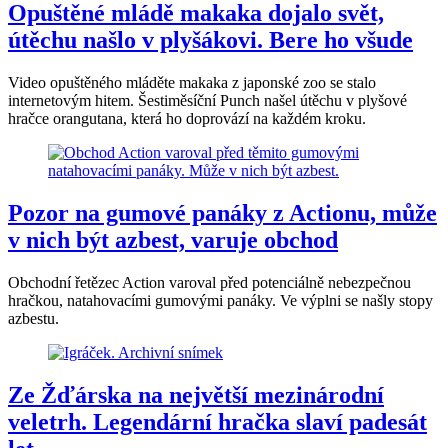
Opuštěné mládě makaka dojalo svět,
útěchu našlo v plyšákovi. Bere ho všude
Video opuštěného mláděte makaka z japonské zoo se stalo
internetovým hitem. Šestiměsíční Punch našel útěchu v plyšové
hračce orangutana, která ho doprovází na každém kroku.
Pozor na gumové panáky z Actionu, může
v nich být azbest, varuje obchod
Obchodní řetězec Action varoval před potenciálně nebezpečnou
hračkou, natahovacími gumovými panáky. Ve výplni se našly stopy
azbestu.
Ze Žďárska na největší mezinárodní
veletrh. Legendární hračka slaví padesát