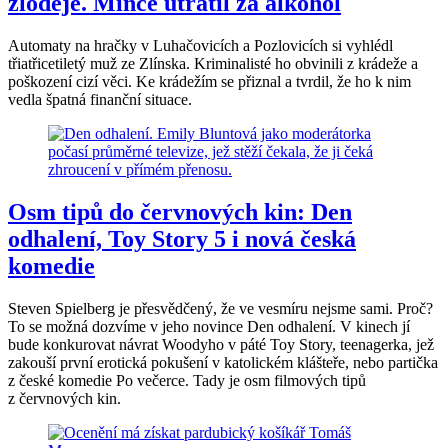
zloděje. Mince utratil za alkohol
Automaty na hračky v Luhačovicích a Pozlovicích si vyhlédl
třiatřicetiletý muž ze Zlínska. Kriminalisté ho obvinili z krádeže a
poškození cizí věci. Ke krádežím se přiznal a tvrdil, že ho k nim
vedla špatná finanční situace.
Osm tipů do červnových kin: Den
odhalení, Toy Story 5 i nová česká
komedie
Steven Spielberg je přesvědčený, že ve vesmíru nejsme sami. Proč?
To se možná dozvíme v jeho novince Den odhalení. V kinech jí
bude konkurovat návrat Woodyho v páté Toy Story, teenagerka, jež
zakouší první erotická pokušení v katolickém klášteře, nebo partička
z české komedie Po večerce. Tady je osm filmových tipů
z červnových kin.