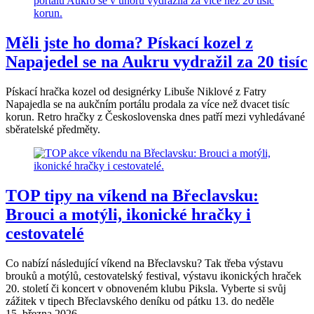
Měli jste ho doma? Pískací kozel z
Napajedel se na Aukru vydražil za 20 tisíc
Pískací hračka kozel od designérky Libuše Niklové z Fatry
Napajedla se na aukčním portálu prodala za více než dvacet tisíc
korun. Retro hračky z Československa dnes patří mezi vyhledávané
sběratelské předměty.
TOP tipy na víkend na Břeclavsku:
Brouci a motýli, ikonické hračky i
cestovatelé
Co nabízí následující víkend na Břeclavsku? Tak třeba výstavu
brouků a motýlů, cestovatelský festival, výstavu ikonických hraček
20. století či koncert v obnoveném klubu Piksla. Vyberte si svůj
zážitek v tipech Břeclavského deníku od pátku 13. do neděle
15. března 2026.