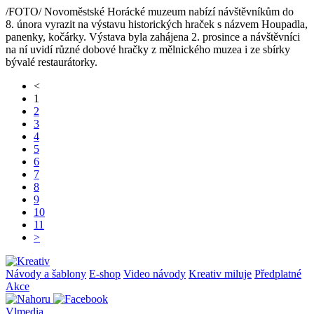
/FOTO/ Novoměstské Horácké muzeum nabízí návštěvníkům do
8. února vyrazit na výstavu historických hraček s názvem Houpadla,
panenky, kočárky. Výstava byla zahájena 2. prosince a návštěvníci
na ní uvidí různé dobové hračky z mělnického muzea i ze sbírky
bývalé restaurátorky.
<
1
2
3
4
5
6
7
8
9
10
11
>
Návody a šablony
E-shop
Video návody
Kreativ miluje
Předplatné
Akce
Vlmedia