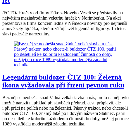
let
/FOTO/ Hračky od firmy Efko z Nového Veselí se představily na
největším mezinárodním veletrhu hraček v Norimberku. Na akci
prezentovala firma koncem ledna v Německu novinky pro nejmenší
a nové sety Igráčka, které rozšiřují svět legendární figurky. Ta letos
slaví padesáté narozeniny.
Legendární buldozer ČTZ 100: Železná
ikona vyžadovala při řízení pevnou ruku
Bez něj se neobešla snad žádná velká stavba u nás, proto na něj bylo
možné narazit například při stavbách přehrad, cest, průplavů, ale
i při práci na polích nebo na železnici. Pásový traktor, nebo chcete-li
buldozer ČTZ 100, známý také po lidovým názvem Stalinec, patřil
po desetiletí ke koloritu každodenní činnosti do doby, než jej po roce
1989 vystřídala modernější západní technika.