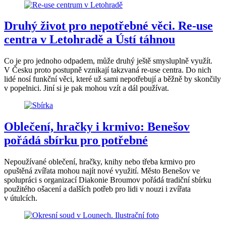
Druhý život pro nepotřebné věci. Re-use
centra v Letohradě a Ústí táhnou
Co je pro jednoho odpadem, může druhý ještě smysluplně využít.
V Česku proto postupně vznikají takzvaná re-use centra. Do nich
lidé nosí funkční věci, které už sami nepotřebují a běžně by skončily
v popelnici. Jiní si je pak mohou vzít a dál používat.
Oblečení, hračky i krmivo: Benešov
pořádá sbírku pro potřebné
Nepoužívané oblečení, hračky, knihy nebo třeba krmivo pro
opuštěná zvířata mohou najít nové využití. Město Benešov ve
spolupráci s organizací Diakonie Broumov pořádá tradiční sbírku
použitého ošacení a dalších potřeb pro lidi v nouzi i zvířata
v útulcích.