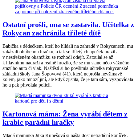
Ostatní prošli, ona se zastavila. Učitelka z
Rokycan zachránila tříleté dítě
Babička s dědečkem, kteří ho hlídali na zahradě v Rokycanech, mu
zakázali oblíbenou hračku, a tak se tříletý chlapeček urazil a
v nestřeženém okamžiku se rozhodl odejít. Zatoulal se až
k hlavnímu nádraží a reálně hrozilo, že se mu stane něco vážného,
srazí ho auto či vlak. Naštěstí si ho povšimla učitelka rokycanské
základní školy Jana Šopovová (41), která neprošla nevšímavě
kolem, jako mnozí jiní, ale když zjistila, že je tam sám, vyzpovídala
ho a pak přivolala policii.
Kartonová máma: Žena vyrábí dětem z
krabic parádní hračky
Mladá maminka Jitka Kunešová si našla dost netradiční koníček.