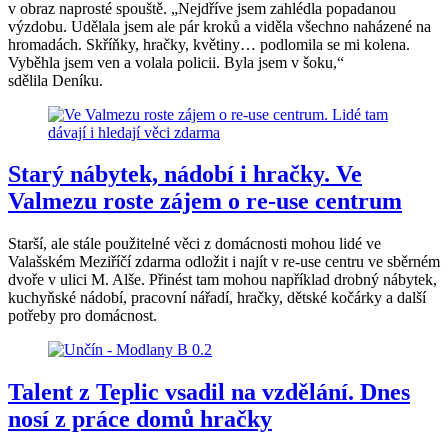
v obraz naprosté spouště. „Nejdříve jsem zahlédla popadanou
výzdobu. Udělala jsem ale pár kroků a viděla všechno naházené na
hromadách. Skříňky, hračky, květiny… podlomila se mi kolena.
Vyběhla jsem ven a volala policii. Byla jsem v šoku,“
sdělila Deníku.
Starý nábytek, nádobí i hračky. Ve
Valmezu roste zájem o re-use centrum
Starší, ale stále použitelné věci z domácnosti mohou lidé ve
Valašském Meziříčí zdarma odložit i najít v re-use centru ve sběrném
dvoře v ulici M. Alše. Přinést tam mohou například drobný nábytek,
kuchyňské nádobí, pracovní nářadí, hračky, dětské kočárky a další
potřeby pro domácnost.
Talent z Teplic vsadil na vzdělání. Dnes
nosí z práce domů hračky