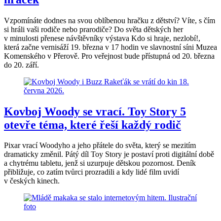
Vzpomínáte dodnes na svou oblíbenou hračku z dětství? Víte, s čím
si hráli vaši rodiče nebo prarodiče? Do světa dětských her
v minulosti přenese návštěvníky výstava Kdo si hraje, nezlobí!,
která začne vernisáží 19. března v 17 hodin ve slavnostní síni Muzea
Komenského v Přerově. Pro veřejnost bude přístupná od 20. března
do 20. září.
Kovboj Woody se vrací. Toy Story 5
otevře téma, které řeší každý rodič
Pixar vrací Woodyho a jeho přátele do světa, který se mezitím
dramaticky změnil. Pátý díl Toy Story je postaví proti digitální době
a chytrému tabletu, jenž si uzurpuje dětskou pozornost. Deník
přibližuje, co zatím tvůrci prozradili a kdy lidé film uvidí
v českých kinech.