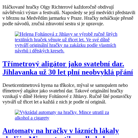
Háčkované hračky Olgy Richterové každoročně obdivují
návštěvníci výstav a festivalů. Naposledy se její medvídci představili
v březnu na Medvědím jarmarku v Praze. Hračky neháčkuje přesně
podle návodů, zručná zdravotní sestra si je upravuje.
Třímetrový aligátor jako svatební dar.
Jihlavanka už 30 let plní neobvyklá přání
Deseticentimetrová hyena na tříkolce, mýval se samopalem nebo
třímetrový aligátor jako svatební dar. Takové originální hračky
vznikají v dílně Heleny Foltánové z Jihlavy. Ručně šité postavičky
vytváří už třicet let a každá z nich je podle ní originál.
Automaty na hračky v lázních lákaly