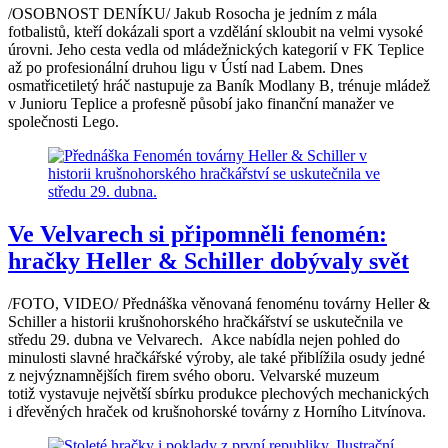
/OSOBNOST DENÍKU/ Jakub Rosocha je jedním z mála
fotbalistů, kteří dokázali sport a vzdělání skloubit na velmi vysoké
úrovni. Jeho cesta vedla od mládežnických kategorií v FK Teplice
až po profesionální druhou ligu v Ústí nad Labem. Dnes
osmatřicetiletý hráč nastupuje za Baník Modlany B, trénuje mládež
v Junioru Teplice a profesně působí jako finanční manažer ve
společnosti Lego.
Ve Velvarech si připomněli fenomén:
hračky Heller & Schiller dobývaly svět
/FOTO, VIDEO/ Přednáška věnovaná fenoménu továrny Heller &
Schiller a historii krušnohorského hračkářství se uskutečnila ve
středu 29. dubna ve Velvarech. Akce nabídla nejen pohled do
minulosti slavné hračkářské výroby, ale také přiblížila osudy jedné
z nejvýznamnějších firem svého oboru. Velvarské muzeum
totiž vystavuje největší sbírku produkce plechových mechanických
i dřevěných hraček od krušnohorské továrny z Horního Litvínova.