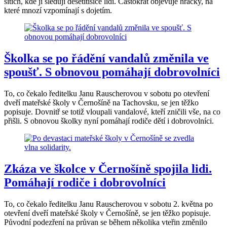
sítích, kde ji sledují desetitisíce lidí. Častokrát objevuje hračky, na
které mnozí vzpomínají s dojetím.
Školka se po řádění vandalů změnila ve
spoušť. S obnovou pomáhají dobrovolníci
To, co čekalo ředitelku Janu Rauscherovou v sobotu po otevření
dveří mateřské školy v Černošíně na Tachovsku, se jen těžko
popisuje. Dovnitř se totiž vloupali vandalové, kteří zničili vše, na co
přišli. S obnovou školky nyní pomáhají rodiče dětí i dobrovolníci.
Zkáza ve školce v Černošíně spojila lidi.
Pomáhají rodiče i dobrovolníci
To, co čekalo ředitelku Janu Rauscherovou v sobotu 2. května po
otevření dveří mateřské školy v Černošíně, se jen těžko popisuje.
Původní podezření na průvan se během několika vteřin změnilo