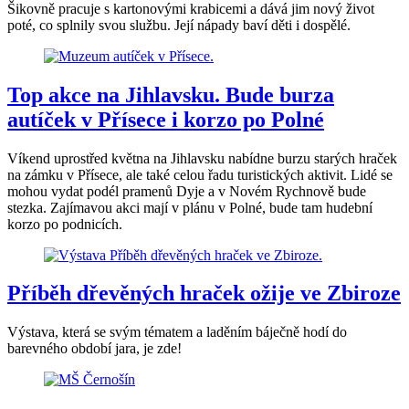
Šikovně pracuje s kartonovými krabicemi a dává jim nový život
poté, co splnily svou službu. Její nápady baví děti i dospělé.
Top akce na Jihlavsku. Bude burza
autíček v Přísece i korzo po Polné
Víkend uprostřed května na Jihlavsku nabídne burzu starých hraček
na zámku v Přísece, ale také celou řadu turistických aktivit. Lidé se
mohou vydat podél pramenů Dyje a v Novém Rychnově bude
stezka. Zajímavou akci mají v plánu v Polné, bude tam hudební
korzo po podnicích.
Příběh dřevěných hraček ožije ve Zbiroze
Výstava, která se svým tématem a laděním báječně hodí do
barevného období jara, je zde!