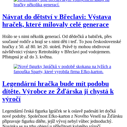
Návrat do dětství v Břeclavi: Výstava
hraček, které milovaly celé generace
Hrálo se s nimi několik generací. Od dědečků a babiček, přes
současné rodiče a hrají se s nimi děti i teď. To jsou československé
hračky z 50. až 80. let 20. století. Právě ty mohou obdivovat
návštěvnici výstavy Retrohrátky v Břeclavi pod vodojemem.
Přístupná je až do 3. května.
Legendární hračka bude mít podobu
dítěte. Výrobce ze Žďárska ji chystá k
výročí
Legendární česká figurka Igráček se k oslavě padesáti let dočká
nové podoby. Společnost Efko-karton z Nového Veselí na Žďársku
připravuje figurku dítěte, jejíž vývoj nebyl vůbec jednoduchý.
Novinka se na trhu objeví u příležitosti kulatého výročí