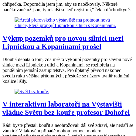
chřipečka. Doporučila jsem jim, aby se naočkovaly. Některé
naočkované už jsou, ty mladší se teď registrují,“ řekla důchodkyně.
Výkup pozemků pro novou silnici mezi
Lipnickou a Kopaninami prošel
Dlouhá debata o tom, zda město vykoupí pozemky pro stavbu nové
silnice mezi Lipnickou ulicí a Kopaninami, se rozhořela na
pondělním jednání zastupitelstva. Pro úplatný převod nakonec
zvedla ruku většina přítomných, přestože se názory uvnitř radniční
koalice lišily.
V interaktivní laboratoři na Výstavišti
vládne Světu bez kouře profesor Dohořel
Rádi byste přestali kouřit a neohrožovali dál své zdraví, ale nedaří se
vám to? V takovém případě mohou pomoci moderní