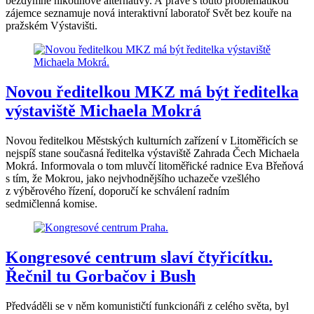
bezdýmné nikotinové alternativy. A právě s touto problematikou
zájemce seznamuje nová interaktivní laboratoř Svět bez kouře na
pražském Výstavišti.
Novou ředitelkou MKZ má být ředitelka
výstaviště Michaela Mokrá
Novou ředitelkou Městských kulturních zařízení v Litoměřicích se
nejspíš stane současná ředitelka výstaviště Zahrada Čech Michaela
Mokrá. Informovala o tom mluvčí litoměřické radnice Eva Břeňová
s tím, že Mokrou, jako nejvhodnějšího uchazeče vzešlého
z výběrového řízení, doporučí ke schválení radním
sedmičlenná komise.
Kongresové centrum slaví čtyřicítku.
Řečnil tu Gorbačov i Bush
Předváděli se v něm komunističtí funkcionáři z celého světa, byl