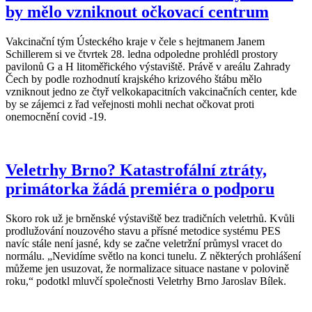
by mělo vzniknout očkovací centrum
Vakcinační tým Ústeckého kraje v čele s hejtmanem Janem
Schillerem si ve čtvrtek 28. ledna odpoledne prohlédl prostory
pavilonů G a H litoměřického výstaviště. Právě v areálu Zahrady
Čech by podle rozhodnutí krajského krizového štábu mělo
vzniknout jedno ze čtyř velkokapacitních vakcinačních center, kde
by se zájemci z řad veřejnosti mohli nechat očkovat proti
onemocnění covid -19.
Veletrhy Brno? Katastrofální ztráty,
primátorka žádá premiéra o podporu
Skoro rok už je brněnské výstaviště bez tradičních veletrhů. Kvůli
prodlužování nouzového stavu a přísné metodice systému PES
navíc stále není jasné, kdy se začne veletržní průmysl vracet do
normálu. „Nevidíme světlo na konci tunelu. Z některých prohlášení
můžeme jen usuzovat, že normalizace situace nastane v polovině
roku,“ podotkl mluvčí společnosti Veletrhy Brno Jaroslav Bílek.