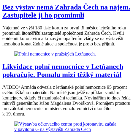
Bez výstav nemá Zahrada Čech na nájem.
Zastupitelé jí ho prominuli
Nájemné ve výši 180 tisíc korun za první tři měsíce letošního roku
prominuli litoměřičtí zastupitelé společnosti Zahrada Čech. Kvůli
epidemii koronaviru a krizovým opatřením vlády se na výstavišti
nemohou konat žádné akce a společnost je proto bez příjmů.
Likvidace polní nemocnice v Letňanech
pokračuje. Pomalu mizí těžký materiál
/VIDEO/ Armáda odvezla z letňanské polní nemocnice 95 procent
svého těžkého materiálu. Na místě jsou ještě například sanitární
kontejnery, sklady či manipulační technika. Novinářům to dnes řekla
mluvčí generálního štábu Magdalena Dvořáková. Pronájem prostoru
pro záložní nemocnici ministerstvo zdravotnictví ukončilo
k 19. únoru.