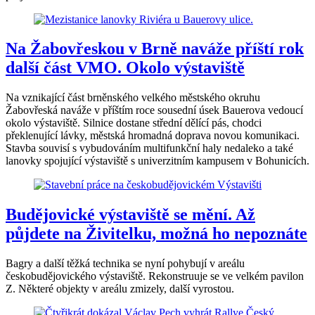
Na Žabovřeskou v Brně naváže příští rok
další část VMO. Okolo výstaviště
Na vznikající část brněnského velkého městského okruhu
Žabovřeská naváže v příštím roce sousední úsek Bauerova vedoucí
okolo výstaviště. Silnice dostane střední dělící pás, chodci
překlenující lávky, městská hromadná doprava novou komunikaci.
Stavba souvisí s vybudováním multifunkční haly nedaleko a také
lanovky spojující výstaviště s univerzitním kampusem v Bohunicích.
Budějovické výstaviště se mění. Až
půjdete na Živitelku, možná ho nepoznáte
Bagry a další těžká technika se nyní pohybují v areálu
českobudějovického výstaviště. Rekonstruuje se ve velkém pavilon
Z. Některé objekty v areálu zmizely, další vyrostou.