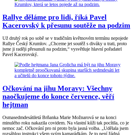
Rallye děláme pro lidi, říká Pavel
Kacerovský k přesunu soutěže na podzim
Už druhý rok po sobě se v tradičním květnovém termínu nepojede
Rallye Český Krumlov. „Chceme jet soutěž s diváky u trati, proto
jsme ji raději přesunuli na podzim,“ vysvětluje hlavní pořadatel
Pavel Kacerovský.
Očkování na jihu Moravy: Všechny
naočkujeme do konce července, věří
hejtman
Osmasedmdesátiletá Brňanka Marie Možnarová se na konci
minulého roku nakazila covidem. Na vlastní kůži tak pocítila, co je
nemoc zač. Očkování pro ni proto byla jasná volba. „Udělala jsem
rozsáhlou instrukci všem svým kamarádkám, že to není žádná