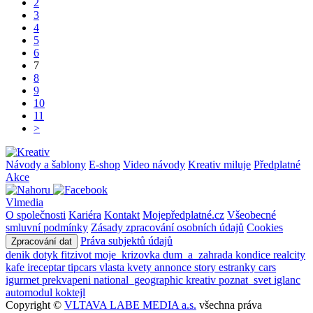
2
3
4
5
6
7
8
9
10
11
>
Návody a šablony
E-shop
Video návody
Kreativ miluje
Předplatné
Akce
Vlmedia
O společnosti
Kariéra
Kontakt
Mojepředplatné.cz
Všeobecné
smluvní podmínky
Zásady zpracování osobních údajů
Cookies
Práva subjektů údajů
Zpracování dat
denik
dotyk
fitzivot
moje_krizovka
dum_a_zahrada
kondice
realcity
kafe
ireceptar
tipcars
vlasta
kvety
annonce
story
estranky
cars
igurmet
prekvapeni
national_geographic
kreativ
poznat_svet
iglanc
automodul
koktejl
Copyright ©
VLTAVA LABE MEDIA a.s.
všechna práva