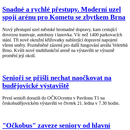
Snadné a rychlé přestupy. Moderní uzel
spojí arénu pro Kometu se zbytkem Brna
Nový přestupní uzel městské hromadné dopravy, kam cestující
dovezou tramvaje, autobusy i lanovka. Víc než 1400 parkovacích
stání. Tři nové okružní křižovatky nabízející dopravní napojení
všemi směry. Pozměněné zázemí pro další fungování areálu Veletrhů
Brno. Kvůli nové multifunkční areně na výstavišti se výrazně
promění její okolí.
Senioři se přišli nechat naočkovat na
budějovické výstaviště
První senioři dorazili do OČKOcentra v Pavilonu T1 na
českobudějovickém výstavišti ve čtvrtek 21. ledna v 7.30 hodin.
"Očkobus" zaveze seniory od hlavní