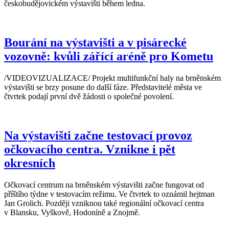
českobudějovickém výstavišti během ledna.
Bourání na výstavišti a v pisárecké
vozovně: kvůli zářící aréně pro Kometu
/VIDEOVIZUALIZACE/ Projekt multifunkční haly na brněnském
výstavišti se brzy posune do další fáze. Představitelé města ve
čtvrtek podají první dvě žádosti o společné povolení.
Na výstavišti začne testovací provoz
očkovacího centra. Vznikne i pět
okresních
Očkovací centrum na brněnském výstavišti začne fungovat od
příštího týdne v testovacím režimu. Ve čtvrtek to oznámil hejtman
Jan Grolich. Později vzniknou také regionální očkovací centra
v Blansku, Vyškově, Hodoníně a Znojmě.