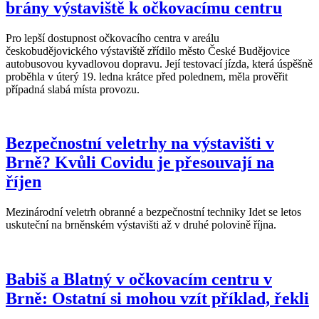
brány výstaviště k očkovacímu centru
Pro lepší dostupnost očkovacího centra v areálu
českobudějovického výstaviště zřídilo město České Budějovice
autobusovou kyvadlovou dopravu. Její testovací jízda, která úspěšně
proběhla v úterý 19. ledna krátce před polednem, měla prověřit
případná slabá místa provozu.
Bezpečnostní veletrhy na výstavišti v
Brně? Kvůli Covidu je přesouvají na
říjen
Mezinárodní veletrh obranné a bezpečnostní techniky Idet se letos
uskuteční na brněnském výstavišti až v druhé polovině října.
Babiš a Blatný v očkovacím centru v
Brně: Ostatní si mohou vzít příklad, řekli