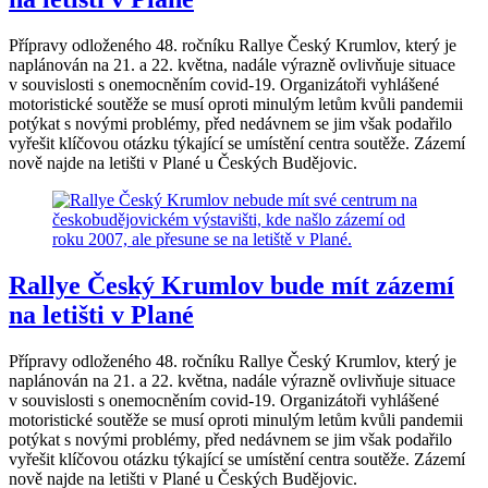
Přípravy odloženého 48. ročníku Rallye Český Krumlov, který je
naplánován na 21. a 22. května, nadále výrazně ovlivňuje situace
v souvislosti s onemocněním covid-19. Organizátoři vyhlášené
motoristické soutěže se musí oproti minulým letům kvůli pandemii
potýkat s novými problémy, před nedávnem se jim však podařilo
vyřešit klíčovou otázku týkající se umístění centra soutěže. Zázemí
nově najde na letišti v Plané u Českých Budějovic.
Rallye Český Krumlov bude mít zázemí
na letišti v Plané
Přípravy odloženého 48. ročníku Rallye Český Krumlov, který je
naplánován na 21. a 22. května, nadále výrazně ovlivňuje situace
v souvislosti s onemocněním covid-19. Organizátoři vyhlášené
motoristické soutěže se musí oproti minulým letům kvůli pandemii
potýkat s novými problémy, před nedávnem se jim však podařilo
vyřešit klíčovou otázku týkající se umístění centra soutěže. Zázemí
nově najde na letišti v Plané u Českých Budějovic.