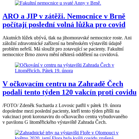
ARO a JIP v zátěži. Nemocnice v Brně
počítají poslední volná lůžka pro covid
Akutních lůžek ubývá, tlak na jihomoravské nemocnice roste. Ani
záložní zdravotnické zařízení na brněnském výstavišti údajně
problém neřeší. Má sloužit pro zotavující se pacienty. Fakultní
nemocnice Brno znovu mění některá oddělení na covidová.
V očkovacím centru na Zahradě Čech
podali tento týden 120 vakcín proti covidu
/FOTO/ Zdeněk Sucharda z Lovosic patřil v pátek 19. února
dopoledne mezi poslední pacienty, kteří tento týden přišli na
vakcinaci proti koronaviru do očkovacího centra vybudovaného
v pavilonu G litoměřického výstaviště Zahrada Čech.