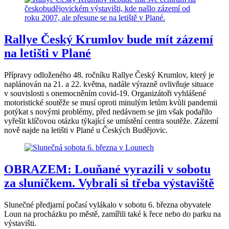
Rallye Český Krumlov bude mít zázemí
na letišti v Plané
Přípravy odloženého 48. ročníku Rallye Český Krumlov, který je
naplánován na 21. a 22. května, nadále výrazně ovlivňuje situace
v souvislosti s onemocněním covid-19. Organizátoři vyhlášené
motoristické soutěže se musí oproti minulým letům kvůli pandemii
potýkat s novými problémy, před nedávnem se jim však podařilo
vyřešit klíčovou otázku týkající se umístění centra soutěže. Zázemí
nově najde na letišti v Plané u Českých Budějovic.
OBRAZEM: Louňané vyrazili v sobotu
za sluníčkem. Vybrali si třeba výstaviště
Slunečné předjarní počasí vylákalo v sobotu 6. března obyvatele
Loun na procházku po městě, zamířili také k řece nebo do parku na
výstavišti.