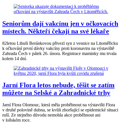
Seniorům dají vakcínu jen v očkovacích
místech. Někteří čekají na své lékaře
82letou Libuši Beránkovou přivezl syn z vesnice na Litoměřicku
k očkování první dávky vakcíny proti koronaviru na výstaviště
Zahrada Čech v pátek 26. února. Registrace maminky mu trvala
kolem 14 dní.
Jarní Flora letos nebude, těšit se zatím
můžete na Selské a Zahradnické trhy
Jarní Flora Olomouc, která měla proběhnout na výstavišti Flora
v druhé polovině dubna, se kvůli zhoršující se epidemické situaci
ruší. Ze stejného důvodu nemohla akce proběhnout ani
v loňském roce.