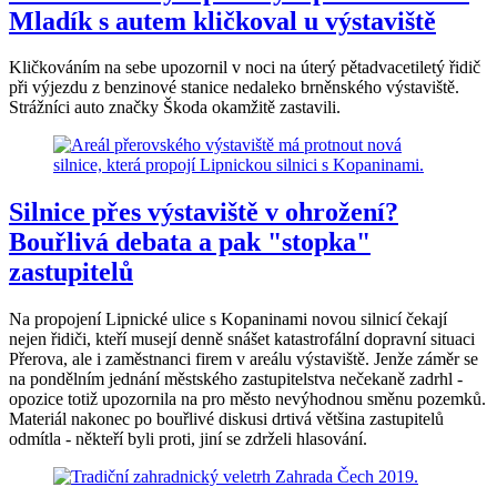
Mladík s autem kličkoval u výstaviště
Kličkováním na sebe upozornil v noci na úterý pětadvacetiletý řidič
při výjezdu z benzinové stanice nedaleko brněnského výstaviště.
Strážníci auto značky Škoda okamžitě zastavili.
Silnice přes výstaviště v ohrožení?
Bouřlivá debata a pak "stopka"
zastupitelů
Na propojení Lipnické ulice s Kopaninami novou silnicí čekají
nejen řidiči, kteří musejí denně snášet katastrofální dopravní situaci
Přerova, ale i zaměstnanci firem v areálu výstaviště. Jenže záměr se
na pondělním jednání městského zastupitelstva nečekaně zadrhl -
opozice totiž upozornila na pro město nevýhodnou směnu pozemků.
Materiál nakonec po bouřlivé diskusi drtivá většina zastupitelů
odmítla - někteří byli proti, jiní se zdrželi hlasování.