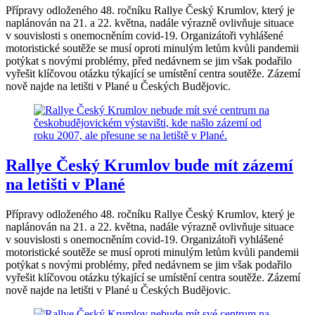
Přípravy odloženého 48. ročníku Rallye Český Krumlov, který je
naplánován na 21. a 22. května, nadále výrazně ovlivňuje situace
v souvislosti s onemocněním covid-19. Organizátoři vyhlášené
motoristické soutěže se musí oproti minulým letům kvůli pandemii
potýkat s novými problémy, před nedávnem se jim však podařilo
vyřešit klíčovou otázku týkající se umístění centra soutěže. Zázemí
nově najde na letišti v Plané u Českých Budějovic.
Rallye Český Krumlov bude mít zázemí
na letišti v Plané
Přípravy odloženého 48. ročníku Rallye Český Krumlov, který je
naplánován na 21. a 22. května, nadále výrazně ovlivňuje situace
v souvislosti s onemocněním covid-19. Organizátoři vyhlášené
motoristické soutěže se musí oproti minulým letům kvůli pandemii
potýkat s novými problémy, před nedávnem se jim však podařilo
vyřešit klíčovou otázku týkající se umístění centra soutěže. Zázemí
nově najde na letišti v Plané u Českých Budějovic.