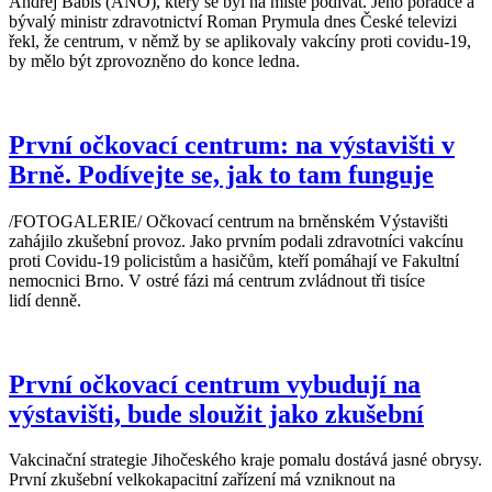
Andrej Babiš (ANO), který se byl na místě podívat. Jeho poradce a
bývalý ministr zdravotnictví Roman Prymula dnes České televizi
řekl, že centrum, v němž by se aplikovaly vakcíny proti covidu-19,
by mělo být zprovozněno do konce ledna.
První očkovací centrum: na výstavišti v
Brně. Podívejte se, jak to tam funguje
/FOTOGALERIE/ Očkovací centrum na brněnském Výstavišti
zahájilo zkušební provoz. Jako prvním podali zdravotníci vakcínu
proti Covidu-19 policistům a hasičům, kteří pomáhají ve Fakultní
nemocnici Brno. V ostré fázi má centrum zvládnout tři tisíce
lidí denně.
První očkovací centrum vybudují na
výstavišti, bude sloužit jako zkušební
Vakcinační strategie Jihočeského kraje pomalu dostává jasné obrysy.
První zkušební velkokapacitní zařízení má vzniknout na