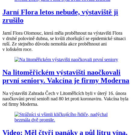
Jarní Flora letos nebude, výstaviště ji
zrušilo
Jarní Flora Olomouc, která měla proběhnout na výstavišti Flora
v druhé polovině dubna, se kvůli zhoršující se epidemické situaci
ruší. Ze stejného důvodu nemohla akce proběhnout ani
v loňském roce.
Na litoměřickém výstavišti naočkovali
první seniory. Vakcína je firmy Moderna
Na výstavišti Zahrada Čech v Litoměřicích byli v úterý 16. února
naočkováni první senioři nad 80 let proti koronaviru. Vakcína byla
od firmy Moderna.
Video: Měl čtyři panáky a půl litru vína.