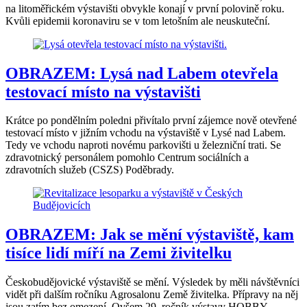
na litoměřickém výstavišti obvykle konají v první polovině roku.
Kvůli epidemii koronaviru se v tom letošním ale neuskuteční.
OBRAZEM: Lysá nad Labem otevřela
testovací místo na výstavišti
Krátce po pondělním poledni přivítalo první zájemce nově otevřené
testovací místo v jižním vchodu na výstaviště v Lysé nad Labem.
Tedy ve vchodu naproti novému parkovišti u železniční trati. Se
zdravotnický personálem pomohlo Centrum sociálních a
zdravotních služeb (CSZS) Poděbrady.
OBRAZEM: Jak se mění výstaviště, kam
tisíce lidí míří na Zemi živitelku
Českobudějovické výstaviště se mění. Výsledek by měli návštěvníci
vidět při dalším ročníku Agrosalonu Země živitelka. Přípravy na něj
jsou zatím bez omezení. Ovšem 29. ročník výstavy HOBBY