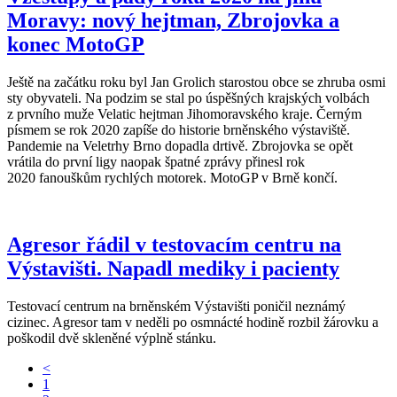
Moravy: nový hejtman, Zbrojovka a
konec MotoGP
Ještě na začátku roku byl Jan Grolich starostou obce se zhruba osmi
sty obyvateli. Na podzim se stal po úspěšných krajských volbách
z prvního muže Velatic hejtman Jihomoravského kraje. Černým
písmem se rok 2020 zapíše do historie brněnského výstaviště.
Pandemie na Veletrhy Brno dopadla drtivě. Zbrojovka se opět
vrátila do první ligy naopak špatné zprávy přinesl rok
2020 fanouškům rychlých motorek. MotoGP v Brně končí.
Agresor řádil v testovacím centru na
Výstavišti. Napadl mediky i pacienty
Testovací centrum na brněnském Výstavišti poničil neznámý
cizinec. Agresor tam v neděli po osmnácté hodině rozbil žárovku a
poškodil dvě skleněné výplně stánku.
<
1