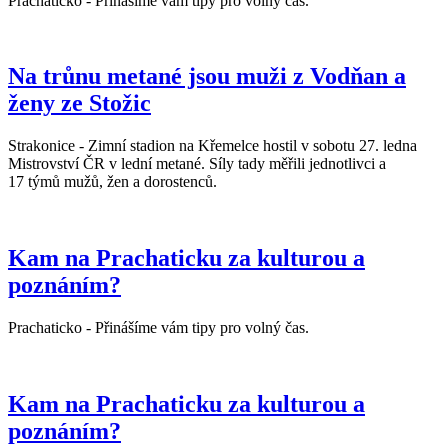
Prachaticko - Přinášíme vám tipy pro volný čas.
Na trůnu metané jsou muži z Vodňan a
ženy ze Stožic
Strakonice - Zimní stadion na Křemelce hostil v sobotu 27. ledna
Mistrovství ČR v lední metané. Síly tady měřili jednotlivci a
17 týmů mužů, žen a dorostenců.
Kam na Prachaticku za kulturou a
poznáním?
Prachaticko - Přinášíme vám tipy pro volný čas.
Kam na Prachaticku za kulturou a
poznáním?