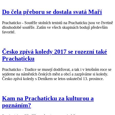
Do čela přeboru se dostala svatá Maří
Prachaticko - Soutěže stolních tenistů na Prachaticku jsou ve čtvrtině
dlouhodobé soutěže. Zatím ve všech skupinách bodují především
favorité.
Česko zpívá koledy 2017 se rozezní také
Prachaticku
Prachaticko - Tradice se musejí dodržovat, a tak i v letošním roce se
sejdeme na náměstích českých měst a obcí a zazpíváme si koledy.
Česko zpívá koledy s Deníkem se letos uskuteční 13. prosince.
Kam na Prachaticku za kulturou a
poznáním?