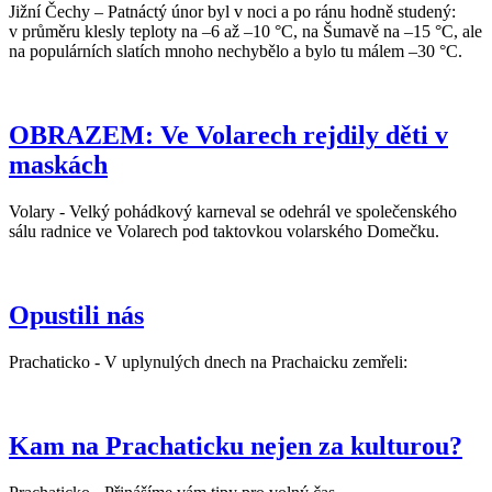
Jižní Čechy – Patnáctý únor byl v noci a po ránu hodně studený:
v průměru klesly teploty na –6 až –10 °C, na Šumavě na –15 °C, ale
na populárních slatích mnoho nechybělo a bylo tu málem –30 °C.
OBRAZEM: Ve Volarech rejdily děti v
maskách
Volary - Velký pohádkový karneval se odehrál ve společenského
sálu radnice ve Volarech pod taktovkou volarského Domečku.
Opustili nás
Prachaticko - V uplynulých dnech na Prachaicku zemřeli:
Kam na Prachaticku nejen za kulturou?