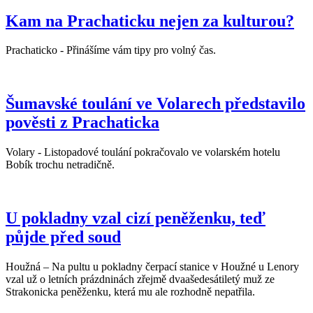
Kam na Prachaticku nejen za kulturou?
Prachaticko - Přinášíme vám tipy pro volný čas.
Šumavské toulání ve Volarech představilo
pověsti z Prachaticka
Volary - Listopadové toulání pokračovalo ve volarském hotelu
Bobík trochu netradičně.
U pokladny vzal cizí peněženku, teď
půjde před soud
Houžná – Na pultu u pokladny čerpací stanice v Houžné u Lenory
vzal už o letních prázdninách zřejmě dvaašedesátiletý muž ze
Strakonicka peněženku, která mu ale rozhodně nepatřila.