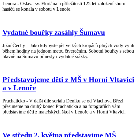
Lenora - Oslava sv. Floriána u příležitosti 125 let založení sboru
hasičů se konala v sobotu v Lenoře.
Vydatné bouřky zasáhly Šumavu
Jižní Čechy – Jako kdybyste pět velkých kropáčů plných vody vylili
během hodiny na jednom metru čtverečním. Sobotní bouřky s sebou
hlavně na Šumavu přinesly i vydatné srážky.
Představujeme děti z MŠ v Horní Vltavici
a v Lenoře
Prachaticko - V další díle seriálu Deníku se od Vlachova Březí
přesuneme na druhý konec Prachaticka a na fotografiích vám
představíme děti z mateřských škol v Lenoře a v Horní Vltavici.
Ve středu 2. května představíme MŠ