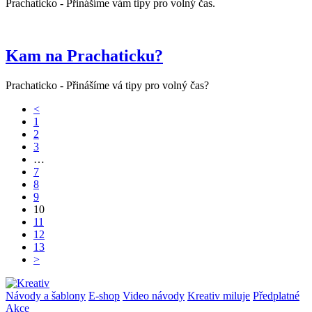
Prachaticko - Přinášíme vám tipy pro volný čas.
Kam na Prachaticku?
Prachaticko - Přinášíme vá tipy pro volný čas?
<
1
2
3
…
7
8
9
10
11
12
13
>
Návody a šablony
E-shop
Video návody
Kreativ miluje
Předplatné
Akce