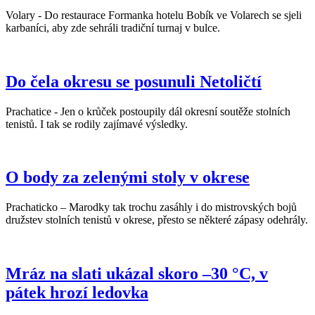
Volary - Do restaurace Formanka hotelu Bobík ve Volarech se sjeli
karbaníci, aby zde sehráli tradiční turnaj v bulce.
Do čela okresu se posunuli Netoličtí
Prachatice - Jen o krůček postoupily dál okresní soutěže stolních
tenistů. I tak se rodily zajímavé výsledky.
O body za zelenými stoly v okrese
Prachaticko – Marodky tak trochu zasáhly i do mistrovských bojů
družstev stolních tenistů v okrese, přesto se některé zápasy odehrály.
Mráz na slati ukázal skoro –30 °C, v
pátek hrozí ledovka