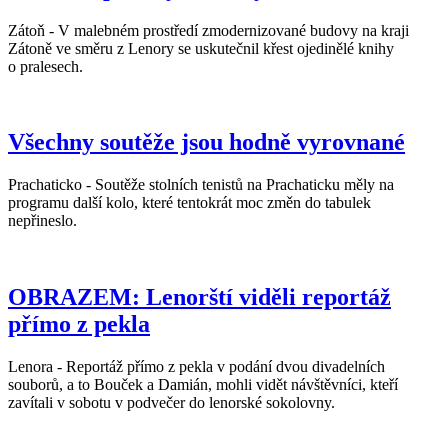
Zátoň - V malebném prostředí zmodernizované budovy na kraji
Zátoně ve směru z Lenory se uskutečnil křest ojedinělé knihy
o pralesech.
Všechny soutěže jsou hodně vyrovnané
Prachaticko - Soutěže stolních tenistů na Prachaticku měly na
programu další kolo, které tentokrát moc změn do tabulek
nepřineslo.
OBRAZEM: Lenorští viděli reportáž
přímo z pekla
Lenora - Reportáž přímo z pekla v podání dvou divadelních
souborů, a to Bouček a Damián, mohli vidět návštěvníci, kteří
zavítali v sobotu v podvečer do lenorské sokolovny.