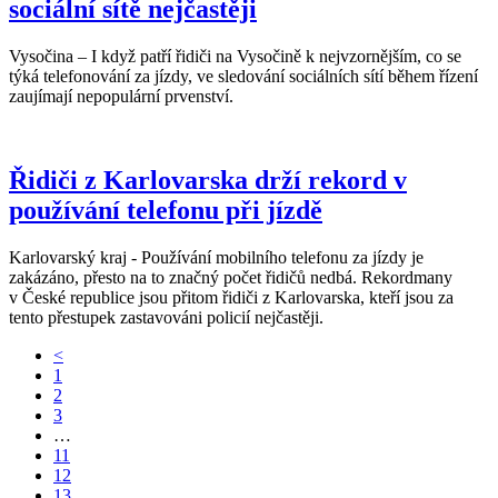
sociální sítě nejčastěji
Vysočina – I když patří řidiči na Vysočině k nejvzornějším, co se
týká telefonování za jízdy, ve sledování sociálních sítí během řízení
zaujímají nepopulární prvenství.
Řidiči z Karlovarska drží rekord v
používání telefonu při jízdě
Karlovarský kraj - Používání mobilního telefonu za jízdy je
zakázáno, přesto na to značný počet řidičů nedbá. Rekordmany
v České republice jsou přitom řidiči z Karlovarska, kteří jsou za
tento přestupek zastavováni policií nejčastěji.
<
1
2
3
…
11
12
13