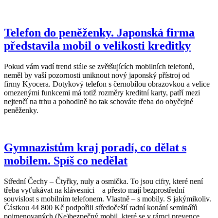
Telefon do peněženky. Japonská firma
představila mobil o velikosti kreditky
Pokud vám vadí trend stále se zvětšujících mobilních telefonů,
neměl by vaší pozornosti uniknout nový japonský přístroj od
firmy Kyocera. Dotykový telefon s černobílou obrazovkou a velice
omezenými funkcemi má totiž rozměry kreditní karty, patří mezi
nejtenčí na trhu a pohodlně ho tak schováte třeba do obyčejné
peněženky.
Gymnazistům kraj poradí, co dělat s
mobilem. Spíš co nedělat
Střední Čechy – Čtyřky, nuly a osmička. To jsou cifry, které není
třeba vyťukávat na klávesnici – a přesto mají bezprostřední
souvislost s mobilním telefonem. Vlastně – s mobily. S jakýmikoliv.
Částkou 44 800 Kč podpořili středočeští radní konání seminářů
pojmenovaných (Ne)bezpečný mobil, které se v rámci prevence