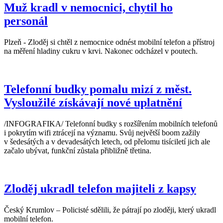
Muž kradl v nemocnici, chytil ho
personál
Plzeň - Zloděj si chtěl z nemocnice odnést mobilní telefon a přístroj
na měření hladiny cukru v krvi. Nakonec odcházel v poutech.
Telefonní budky pomalu mizí z měst.
Vysloužilé získávají nové uplatnění
/INFOGRAFIKA/ Telefonní budky s rozšířením mobilních telefonů
i pokrytím wifi ztrácejí na významu. Svůj největší boom zažily
v šedesátých a v devadesátých letech, od přelomu tisíciletí jich ale
začalo ubývat, funkční zůstala přibližně třetina.
Zloděj ukradl telefon majiteli z kapsy
Český Krumlov – Policisté sdělili, že pátrají po zloději, který ukradl
mobilní telefon.