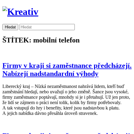
ŠTÍTEK: mobilní telefon
Firmy v kraji si zaměstnance předcházejí.
Nabízejí nadstandardní výhody
Liberecký kraj – Nízká nezaměstnanost nahrává lidem, kteří buď
zaměstnání hledají, nebo uvažují o jeho změně. Šance jsou vysoké,
firmy zaměstnance poptávají, mnohdy si je i přetahují. Už jen proto,
že lidí se zájmem o práci není tolik, kolik by firmy potřebovaly.
A tak vstupují do hry i benefity, které jsou nadstavbou k platu.
A jejich nabídka dávno přesáhla úroveň stravenek.