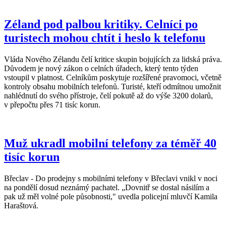
Zéland pod palbou kritiky. Celníci po
turistech mohou chtít i heslo k telefonu
Vláda Nového Zélandu čelí kritice skupin bojujících za lidská práva.
Důvodem je nový zákon o celních úřadech, který tento týden
vstoupil v platnost. Celníkům poskytuje rozšířené pravomoci, včetně
kontroly obsahu mobilních telefonů. Turisté, kteří odmítnou umožnit
nahlédnutí do svého přístroje, čelí pokutě až do výše 3200 dolarů,
v přepočtu přes 71 tisíc korun.
Muž ukradl mobilní telefony za téměř 40
tisíc korun
Břeclav - Do prodejny s mobilními telefony v Břeclavi vnikl v noci
na pondělí dosud neznámý pachatel. „Dovnitř se dostal násilím a
pak už měl volné pole působnosti," uvedla policejní mluvčí Kamila
Haraštová.