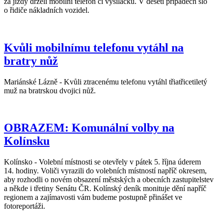
za jízdy drželi mobilní telefon či vysílačku. V deseti případech šlo
o řidiče nákladních vozidel.
Kvůli mobilnímu telefonu vytáhl na
bratry nůž
Mariánské Lázně - Kvůli ztracenému telefonu vytáhl třiatřicetiletý
muž na bratrskou dvojici nůž.
OBRAZEM: Komunální volby na
Kolínsku
Kolínsko - Volební místnosti se otevřely v pátek 5. října úderem
14. hodiny. Voliči vyrazili do volebních místností napříč okresem,
aby rozhodli o novém obsazení městských a obecních zastupitelstev
a někde i třetiny Senátu ČR. Kolínský deník monituje dění napříč
regionem a zajímavosti vám budeme postupně přinášet ve
fotoreportáži.