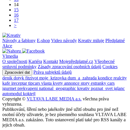
14
15
16
17
>
Návody a šablony
E-shop
Video návody
Kreativ miluje
Předplatné
Akce
Vlmedia
O společnosti
Kariéra
Kontakt
Mojepředplatné.cz
Všeobecné
smluvní podmínky
Zásady zpracování osobních údajů
Cookies
Práva subjektů údajů
Zpracování dat
denik
dotyk
fitzivot
moje_krizovka
dum_a_zahrada
kondice
realcity
kafe
ireceptar
tipcars
vlasta
kvety
annonce
story
estranky
cars
igurmet
prekvapeni
national_geographic
kreativ
poznat_svet
iglanc
automodul
koktejl
Copyright ©
VLTAVA LABE MEDIA a.s.
všechna práva
vyhrazena.
Publikování, šíření nebo jakékoliv jiné užití obsahu pro jiné než
osobní účely uživatele, je bez písemného souhlasu VLTAVA LABE
MEDIA a.s. zakázáno. Toto ustanovení platí také pro RSS kanály a
jejich obsah.