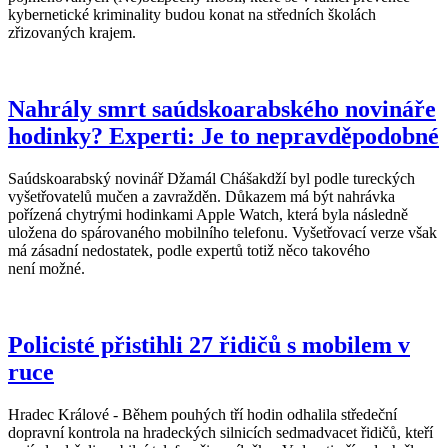
kybernetické kriminality budou konat na středních školách
zřizovaných krajem.
Nahrály smrt saúdskoarabského novináře
hodinky? Experti: Je to nepravděpodobné
Saúdskoarabský novinář Džamál Chášakdží byl podle tureckých
vyšetřovatelů mučen a zavražděn. Důkazem má být nahrávka
pořízená chytrými hodinkami Apple Watch, která byla následně
uložena do spárovaného mobilního telefonu. Vyšetřovací verze však
má zásadní nedostatek, podle expertů totiž něco takového
není možné.
Policisté přistihli 27 řidičů s mobilem v
ruce
Hradec Králové - Během pouhých tří hodin odhalila středeční
dopravní kontrola na hradeckých silnicích sedmadvacet řidičů, kteří