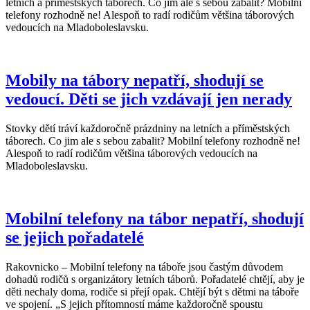
letních a příměstských táborech. Co jim ale s sebou zabalit? Mobilní
telefony rozhodně ne! Alespoň to radí rodičům většina táborových
vedoucích na Mladoboleslavsku.
Mobily na tábory nepatří, shodují se
vedoucí. Děti se jich vzdávají jen nerady
Stovky dětí tráví každoročně prázdniny na letních a příměstských
táborech. Co jim ale s sebou zabalit? Mobilní telefony rozhodně ne!
Alespoň to radí rodičům většina táborových vedoucích na
Mladoboleslavsku.
Mobilní telefony na tábor nepatří, shodují
se jejich pořadatelé
Rakovnicko – Mobilní telefony na táboře jsou častým důvodem
dohadů rodičů s organizátory letních táborů. Pořadatelé chtějí, aby je
děti nechaly doma, rodiče si přejí opak. Chtějí být s dětmi na táboře
ve spojení. „S jejich přítomností máme každoročně spoustu