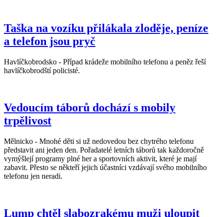
Taška na vozíku přilákala zloděje, peníze
a telefon jsou pryč
Havlíčkobrodsko - Případ krádeže mobilního telefonu a peněz řeší
havlíčkobrodští policisté.
Vedoucím táborů dochází s mobily
trpělivost
Mělnicko - Mnohé děti si už nedovedou bez chytrého telefonu
představit ani jeden den. Pořadatelé letních táborů tak každoročně
vymýšlejí programy plné her a sportovních aktivit, které je mají
zabavit. Přesto se někteří jejich účastníci vzdávají svého mobilního
telefonu jen neradi.
Lump chtěl slabozrakému muži uloupit