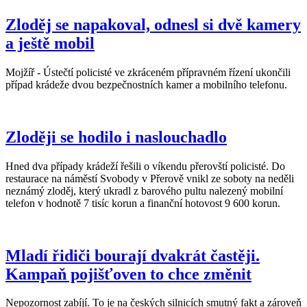
Zloděj se napakoval, odnesl si dvě kamery
a ještě mobil
Mojžíř - Ústečtí policisté ve zkráceném přípravném řízení ukončili
případ krádeže dvou bezpečnostních kamer a mobilního telefonu.
Zloději se hodilo i naslouchadlo
Hned dva případy krádeží řešili o víkendu přerovští policisté. Do
restaurace na náměstí Svobody v Přerově vnikl ze soboty na neděli
neznámý zloděj, který ukradl z barového pultu nalezený mobilní
telefon v hodnotě 7 tisíc korun a finanční hotovost 9 600 korun.
Mladí řidiči bourají dvakrát častěji.
Kampaň pojišťoven to chce změnit
Nepozornost zabíjí. To je na českých silnicích smutný fakt a zároveň