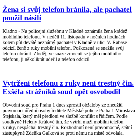
Žena si svůj telefon bránila, ale pachatel
použil násilí
Kladno - Na policejní služebnu v Kladně oznámila žena krádež
mobilního telefonu. V neděli 11. listopadu v nočních hodinách
kolem půl deváté neznámý pachatel v Kladně v ulici V. Rabase
odcizil ženě z ruky mobilní telefon. Poškozená se snažila svůj
telefon ubránit. Zloděj, ve snaze zmocnit se jejího mobilního
telefonu, ji několikrát udeřil a telefon odcizil.
Vytržení telefonu z ruky není trestný čin.
Exšéfa strážníků soud opět osvobodil
Obvodní soud pro Prahu 1 dnes zprostil obžaloby ze zneužití
pravomoci úřední osoby ředitele Městské policie Praha 1 Miroslava
Stejskala, který měl předloni ve službě konflikt s řidičem. Podle
soudkyně Heleny Králové tím, že vytrhl muži mobilní telefon
z ruky, nespáchal trestný čin. Rozhodnutí není pravomocné, státní
zástupkyně Zdeňka Galková se proti němu na místě odvolala.