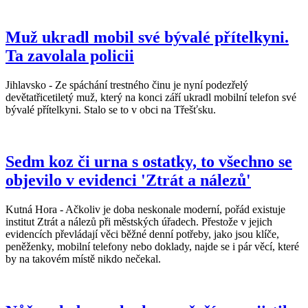
Muž ukradl mobil své bývalé přítelkyni.
Ta zavolala policii
Jihlavsko - Ze spáchání trestného činu je nyní podezřelý
devětatřicetiletý muž, který na konci září ukradl mobilní telefon své
bývalé přítelkyni. Stalo se to v obci na Třešťsku.
Sedm koz či urna s ostatky, to všechno se
objevilo v evidenci 'Ztrát a nálezů'
Kutná Hora - Ačkoliv je doba neskonale moderní, pořád existuje
institut Ztrát a nálezů při městských úřadech. Přestože v jejich
evidencích převládají věci běžné denní potřeby, jako jsou klíče,
peněženky, mobilní telefony nebo doklady, najde se i pár věcí, které
by na takovém místě nikdo nečekal.