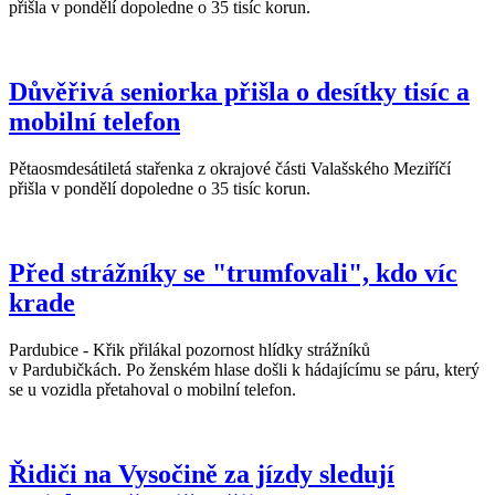
přišla v pondělí dopoledne o 35 tisíc korun.
Důvěřivá seniorka přišla o desítky tisíc a
mobilní telefon
Pětaosmdesátiletá stařenka z okrajové části Valašského Meziříčí
přišla v pondělí dopoledne o 35 tisíc korun.
Před strážníky se "trumfovali", kdo víc
krade
Pardubice - Křik přilákal pozornost hlídky strážníků
v Pardubičkách. Po ženském hlase došli k hádajícímu se páru, který
se u vozidla přetahoval o mobilní telefon.
Řidiči na Vysočině za jízdy sledují