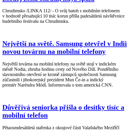
Chrudimsko /LINKA 112/ - O svůj batoh s mobilním telefonem
v hodnotě přesahující 10 tisíc korun přišla padesátiletá návštěvnice
hudebního festivalu na Chrudimsku.
Největší na světě. Samsung otevřel v Indii
novou továrnu na mobilní telefony
Největší továrna na mobilní telefony na světě stojí v indickém
městě Nodia, zhruba hodinu cesty od Nového Dilí. Pondělního
slavnostního otevření se kromě zástupců společnosti Samsung
zúčastnili i jihokorejský prezident Mun Če-in a indický
premiér Naréndra Módí. Informovala o tom americká CNN.
Důvěřivá seniorka přišla o desítky tisíc a
mobilní telefon
Pětaosmdesátiletá stařenka z okrajové části Valašského Meziříčí