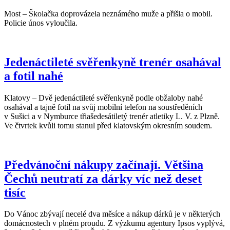
Most – Školačka doprovázela neznámého muže a přišla o mobil.
Policie únos vyloučila.
Jedenáctileté svěřenkyně trenér osahával
a fotil nahé
Klatovy – Dvě jedenáctileté svěřenkyně podle obžaloby nahé
osahával a tajně fotil na svůj mobilní telefon na soustředěních
v Sušici a v Nymburce třiašedesátiletý trenér atletiky L. V. z Plzně.
Ve čtvrtek kvůli tomu stanul před klatovským okresním soudem.
Předvánoční nákupy začínají. Většina
Čechů neutratí za dárky víc než deset
tisíc
Do Vánoc zbývají necelé dva měsíce a nákup dárků je v některých
domácnostech v plném proudu. Z výzkumu agentury Ipsos vyplývá,