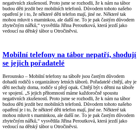
negativních zkušeností. Proto jsme se rozhodli, že k nám na tábor
budou děti jezdit bez mobilních telefonů. Důvodem tohoto našeho
opatření je i to, že některé děti telefon mají, jiné ne. Některé tak
mohou mluvit s maminkou, ale další ne. To je pak častým důvodem
zbytečným nářků,“ vysvětlila Jiřina Peroutková, která jezdí jako
vedoucí na dětský tábor u Otročiněvsi.
Mobilní telefony na tábor nepatří, shodují
se jejich pořadatelé
Berounsko – Mobilní telefony na táboře jsou častým důvodem
dohadů rodičů s organizátory letních táborů. Pořadatelé chtějí, aby je
děti nechaly doma, rodiče si přejí opak. Chtějí být s dětmi na táboře
ve spojení. „S jejich přítomností máme každoročně spoustu
negativních zkušeností. Proto jsme se rozhodli, že k nám na tábor
budou děti jezdit bez mobilních telefonů. Důvodem tohoto našeho
opatření je i to, že některé děti telefon mají, jiné ne. Některé tak
mohou mluvit s maminkou, ale další ne. To je pak častým důvodem
zbytečným nářků,“ vysvětlila Jiřina Peroutková, která jezdí jako
vedoucí na dětský tábor u Otročiněvsi.