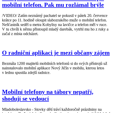
mobilní telefon. Pak mu rozlámal brýle
/VIDEO/ Zatím neznámý pachatel se pokusil v pátek 20. července
krátce po 11. hodině oloupit slabozrakého muže o mobilní telefon.
Nešťastník seděl u metra Kobylisy na lavičce a telefon měl v ruce.
V tu chvíli k němu přistoupil mladý darebák, vytrhl mu ho z ruky a
začal z místa odcházet.
O radniční aplikaci je mezi občany zájem
Bezmála 1200 majitelů mobilních telefonů si do svých přístrojů už
nainstalovalo mobilní aplikace Nový Jičín v mobilu, kterou letos
v lednu spustila zdejší radnice.
Mobilní telefony na tábory nepatří,
shodují se vedoucí
Mladoboleslavsko - Stovky dětí tráví každoročně prázdniny na