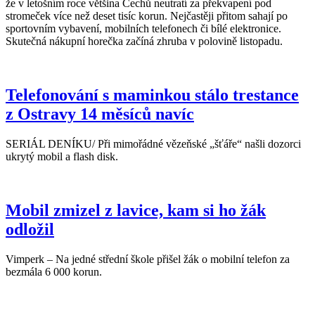
že v letošním roce většina Čechů neutratí za překvapení pod
stromeček více než deset tisíc korun. Nejčastěji přitom sahají po
sportovním vybavení, mobilních telefonech či bílé elektronice.
Skutečná nákupní horečka začíná zhruba v polovině listopadu.
Telefonování s maminkou stálo trestance
z Ostravy 14 měsíců navíc
SERIÁL DENÍKU/ Při mimořádné vězeňské „šťáře“ našli dozorci
ukrytý mobil a flash disk.
Mobil zmizel z lavice, kam si ho žák
odložil
Vimperk – Na jedné střední škole přišel žák o mobilní telefon za
bezmála 6 000 korun.