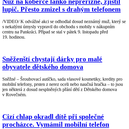
Nůž na koberce lanko nepřeřízne, zjistil
lupič. Přesto zmizel s drahým telefonem
/VIDEO/ K odvážné akci se odhodlal dosud neznámý muž, který se
s nekalými úmysly vypravil do obchodu s mobily v nákupním
centru na Pankráci. Případ se stal v pátek 9. listopadu před
19. hodinou.
Sněženští chystají dárky pro malé
obyvatele dětského domova
Sněžné – Šroubovací autíčko, sada vlasové kosmetiky, kredity pro
mobilní telefony, prsten z nerez oceli nebo naučná hračka – to jsou
jen některá z dosud nesplněných přání dětí z Dětského domova
v Rovečném.
Cizí chlap okradl dítě při společné
procházce. Vymámil mobilní telefon