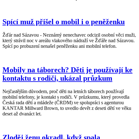
Spící muž přišel o mobil i o peněženku
Žďár nad Sázavou - Neznámý nenechavec odcizil osobní věci muži,
který strávil noc v areálu vlakového nádraží ve Žďáře nad Sázavou.
Spící po probuzení nenašel peněženku ani mobilní telefon.
Mobily na táborech? Děti je používají ke
kontaktu s rodiči, ukázal průzkum
Nejčastějším důvodem, proč děti na letních táborech používají
mobilní telefony, je kontakt s rodiči. V průzkumu, který provedla
Česká rada dětí a mládeže (ČRDM) ve spolupráci s agenturou
KANTAR Millward Brown, to uvedlo devět z deseti dětí ve věku
deset až dvanáct let.
Zloděj ženu okradl, když spala