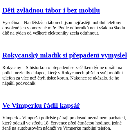
Děti zvládnou tábor i bez mobilu
Vysočina – Na dětských táborech jsou nejčastěji mobilní telefony
dovolené jen v omezené míře. Podle odborníků není však na škodu
dítě na týden od veškeré elektroniky zcela odtrhnout.
Rokycanský mladík si přepadení vymyslel
Rokycany – S historkou o přepadení se začátkem týdne obrátil na
policii nezletilý chlapec, který v Rokycanech přišel o svůj mobilní
telefon za více než čtyři tisíce korun. Nakonec se ukázalo, že ho
nápálil podvodník.
Ve Vimperku řádil kapsář
Vimperk - Vimperští policisté pátrají po dosud neznámém pachateli,
který odcizil ve středu 18. července před čtrnáctou hodinou jedné
ženě na autobusovém nádraží ve Vimperku mobilní telefon.