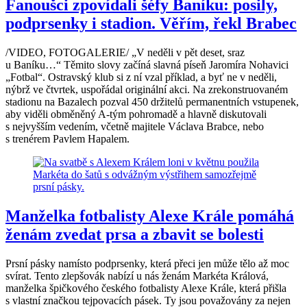
Fanoušci zpovídali šéfy Baníku: posily,
podprsenky i stadion. Věřím, řekl Brabec
/VIDEO, FOTOGALERIE/ „V neděli v pět deset, sraz
u Baníku…“ Těmito slovy začíná slavná píseň Jaromíra Nohavici
„Fotbal“. Ostravský klub si z ní vzal příklad, a byť ne v neděli,
nýbrž ve čtvrtek, uspořádal originální akci. Na zrekonstruovaném
stadionu na Bazalech pozval 450 držitelů permanentních vstupenek,
aby viděli obměněný A-tým pohromadě a hlavně diskutovali
s nejvyšším vedením, včetně majitele Václava Brabce, nebo
s trenérem Pavlem Hapalem.
Manželka fotbalisty Alexe Krále pomáhá
ženám zvedat prsa a zbavit se bolesti
Prsní pásky namísto podprsenky, která přeci jen může tělo až moc
svírat. Tento zlepšovák nabízí u nás ženám Markéta Králová,
manželka špičkového českého fotbalisty Alexe Krále, která přišla
s vlastní značkou tejpovacích pásek. Ty jsou považovány za nejen