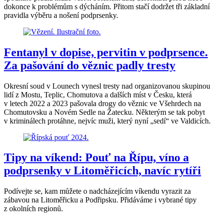
dokonce k problémům s dýcháním. Přitom stačí dodržet tři základní
pravidla výběru a nošení podprsenky.
Fentanyl v dopise, pervitin v podprsence.
Za pašování do věznic padly tresty
Okresní soud v Lounech vynesl tresty nad organizovanou skupinou
lidí z Mostu, Teplic, Chomutova a dalších míst v Česku, která
v letech 2022 a 2023 pašovala drogy do věznic ve Všehrdech na
Chomutovsku a Novém Sedle na Žatecku. Některým se tak pobyt
v kriminálech protáhne, nejvíc muži, který nyní „sedí“ ve Valdicích.
Tipy na víkend: Pouť na Řípu, víno a
podprsenky v Litoměřicích, navíc rytíři
Podívejte se, kam můžete o nadcházejícím víkendu vyrazit za
zábavou na Litoměřicku a Podřipsku. Přidáváme i vybrané tipy
z okolních regionů.