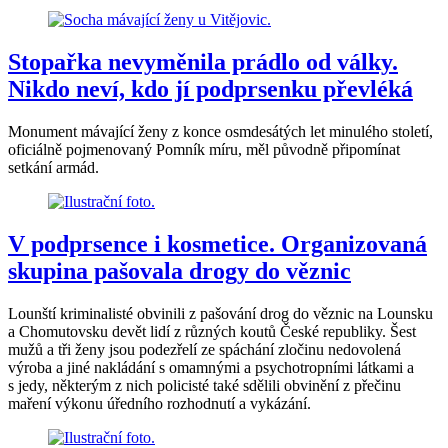
Stopařka nevyměnila prádlo od války.
Nikdo neví, kdo jí podprsenku převléká
Monument mávající ženy z konce osmdesátých let minulého století,
oficiálně pojmenovaný Pomník míru, měl původně připomínat
setkání armád.
V podprsence i kosmetice. Organizovaná
skupina pašovala drogy do věznic
Lounští kriminalisté obvinili z pašování drog do věznic na Lounsku
a Chomutovsku devět lidí z různých koutů České republiky. Šest
mužů a tři ženy jsou podezřelí ze spáchání zločinu nedovolená
výroba a jiné nakládání s omamnými a psychotropními látkami a
s jedy, některým z nich policisté také sdělili obvinění z přečinu
maření výkonu úředního rozhodnutí a vykázání.