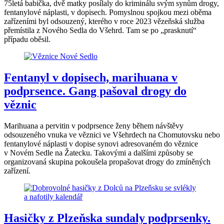
75letá babička, dvě matky posílaly do kriminálu svým synům drogy,
fentanylové náplasti, v dopisech. Pomyslnou spojkou mezi oběma
zařízeními byl odsouzený, kterého v roce 2023 vězeňská služba
přemístila z Nového Sedla do Všehrd. Tam se po „prasknutí“
případu oběsil.
Fentanyl v dopisech, marihuana v
podprsence. Gang pašoval drogy do
věznic
Marihuana a pervitin v podprsence ženy během návštěvy
odsouzeného vnuka ve věznici ve Všehrdech na Chomutovsku nebo
fentanylové náplasti v dopise synovi adresovaném do věznice
v Novém Sedle na Žatecku. Takovými a dalšími způsoby se
organizovaná skupina pokoušela propašovat drogy do zmíněných
zařízení.
Hasičky z Plzeňska sundaly podprsenky.