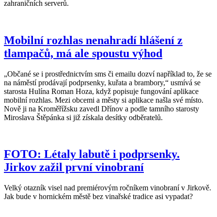
zahraničních serverů.
Mobilní rozhlas nenahradí hlášení z
tlampačů, má ale spoustu výhod
„Občané se i prostřednictvím sms či emailu dozví například to, že se
na náměstí prodávají podprsenky, kuřata a brambory,“ usmívá se
starosta Hulína Roman Hoza, když popisuje fungování aplikace
mobilní rozhlas. Mezi obcemi a městy si aplikace našla své místo.
Nově ji na Kroměřížsku zavedl Dřínov a podle tamního starosty
Miroslava Štěpánka si již získala desítky odběratelů.
FOTO: Létaly labutě i podprsenky.
Jirkov zažil první vinobraní
Velký otazník visel nad premiérovým ročníkem vinobraní v Jirkově.
Jak bude v hornickém městě bez vinařské tradice asi vypadat?