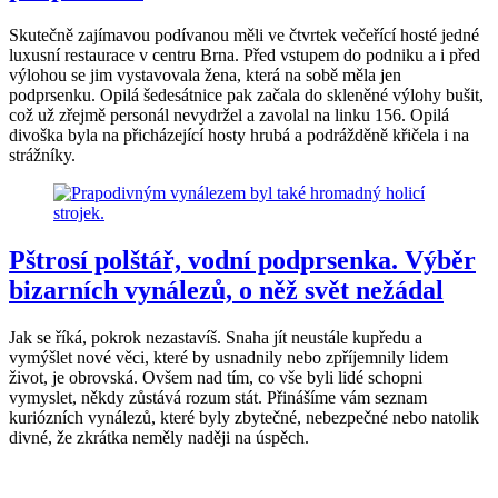
Skutečně zajímavou podívanou měli ve čtvrtek večeřící hosté jedné
luxusní restaurace v centru Brna. Před vstupem do podniku a i před
výlohou se jim vystavovala žena, která na sobě měla jen
podprsenku. Opilá šedesátnice pak začala do skleněné výlohy bušit,
což už zřejmě personál nevydržel a zavolal na linku 156. Opilá
divoška byla na přicházející hosty hrubá a podrážděně křičela i na
strážníky.
Pštrosí polštář, vodní podprsenka. Výběr
bizarních vynálezů, o něž svět nežádal
Jak se říká, pokrok nezastavíš. Snaha jít neustále kupředu a
vymýšlet nové věci, které by usnadnily nebo zpříjemnily lidem
život, je obrovská. Ovšem nad tím, co vše byli lidé schopni
vymyslet, někdy zůstává rozum stát. Přinášíme vám seznam
kuriózních vynálezů, které byly zbytečné, nebezpečné nebo natolik
divné, že zkrátka neměly naději na úspěch.