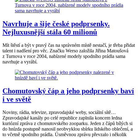
Navrhuje a šije české podprsenky.
Nejluxusnější stála 60 milionů
Mít štěstí a být v pravý čas na správném místě nestačí, je třeba přidat
talent i nadšení pro věc. Značku Werso založila Jiřina Matoušová
z Turnova v roce 2004, nabízené modely spodního prádla sama
navrhuje a vyrábí.
Chomutovský čáp a jeho podprsenky baví
i ve světě
Noviny, rádia, televize, zpravodajské weby, sociální sítě…
Zpravodajské kanály po celé republice zaplnila koncem ledna
kuriózní zpráva z chomutovského zooparku. Jeden z čápů bílých si
do hnízda postupně nanosil neobvyklou sbírku lidského oblečení, a
to včetně spodního prádla. Úsměvnou zprávu převzalo i několik