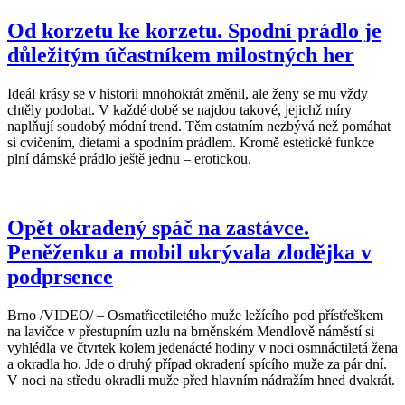
Od korzetu ke korzetu. Spodní prádlo je
důležitým účastníkem milostných her
Ideál krásy se v historii mnohokrát změnil, ale ženy se mu vždy
chtěly podobat. V každé době se najdou takové, jejichž míry
naplňují soudobý módní trend. Těm ostatním nezbývá než pomáhat
si cvičením, dietami a spodním prádlem. Kromě estetické funkce
plní dámské prádlo ještě jednu – erotickou.
Opět okradený spáč na zastávce.
Peněženku a mobil ukrývala zlodějka v
podprsence
Brno /VIDEO/ – Osmatřicetiletého muže ležícího pod přístřeškem
na lavičce v přestupním uzlu na brněnském Mendlově náměstí si
vyhlédla ve čtvrtek kolem jedenácté hodiny v noci osmnáctiletá žena
a okradla ho. Jde o druhý případ okradení spícího muže za pár dní.
V noci na středu okradli muže před hlavním nádražím hned dvakrát.