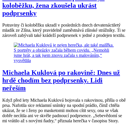
koloběžku, žena zkoušela ukrást
podprsenky
Potraviny či koloběžku ukradl v posledních dnech devatenáctiletý
mladík ze Zlína, který pravidelně zaměstnává zlínské strážníky. Ti se
zároveň zabývali také krádeží podprsenek v jedné z prodejen textilu.
Michaela Kuklová po rakovině: Dnes už
hrdě chodím bez podprsenky. Lidi
neřeším
Když před lety Michaela Kuklová bojovala s rakovinou, přišla o obě
prsa. Nafotila sice reklamní snímky na spodní prádlo, čímž chtěla
ukázat, že se i ženy po masketomii mohou cítit sexy, ona se však
dobře necítila ani ve skvěle padnoucí podprsence. „Sebevědomí se
mi vrátilo až s novými ňadry,“ přiznala herečka v časopisu Story.