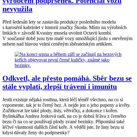
výrobcem podprsenek. Potenciál vozu
nevyužila
Před šedesáti lety se zastavila produkce posledního modelu
s karosérií kabriolet v historii značky Škoda. Místo na výrobních
linkách v závodě Kvasiny musela uvolnit Octavii kombi.
V současné době jsou tyto malé vozy umožňující jízdu s otevřeným
nebem nad hlavou velmi ceněným sběratelským artiklem.
Odkvetl, ale přesto pomáhá. Sběr bezu se
stále vyplatí, zlepší trávení i imunitu
Jestli existuje nějaká rostlina, která léčí téměř všechno, na co si
vzpomente, tak je to černý bez. A nejde jen o jeho pupeny a květy.
Zužitkovat lze také plody, listy, větvičky, a dokonce i kořen.
Bylinkářka Andrea Josková radí, na co je dobrá šťáva z černého
bezu či na co se používají plody zvané bezinky. Připomíná také
léčivé vlastnosti dalších částí keře. A věděli jste, že listy bezu si
kdysi dávaly ženy do podprsenky?