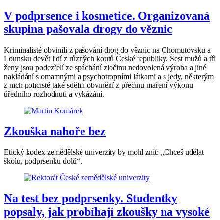
V podprsence i kosmetice. Organizovaná
skupina pašovala drogy do věznic
Kriminalisté obvinili z pašování drog do věznic na Chomutovsku a
Lounsku devět lidí z různých koutů České republiky. Šest mužů a tři
ženy jsou podezřelí ze spáchání zločinu nedovolená výroba a jiné
nakládání s omamnými a psychotropními látkami a s jedy, některým
z nich policisté také sdělili obvinění z přečinu maření výkonu
úředního rozhodnutí a vykázání.
Zkouška nahoře bez
Etický kodex zemědělské univerzity by mohl znít: „Chceš udělat
školu, podprsenku dolů“.
Na test bez podprsenky. Studentky
popsaly, jak probíhají zkoušky na vysoké