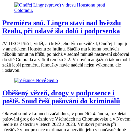
Premiéra snů. Lingra staví nad hvězdu
Realu, při oslavě šla dolů i podprsenka
/VIDEO/ Přišel, viděl, a i když jeho tým nezvítězil, Ondřej Lingr je
v americkém Houstonu za hrdinu. Stačilo mu k tomu pouhých
několik minut na hřišti, po nichž v sedmé minutě nastavení skóroval
do sítě Colorada a zařídil remízu 2:2. V novém angažmá tak nemohl
zažít lepší premiéru, fanoušky navíc nadchl nejen výkonem, ale
i oslavou.
Oběšený vězeň, drogy v podprsence i
poště. Soud řeší pašování do kriminálů
Okresní soud v Lounech začal dnes, v pondělí 24. února, rozplétat
pašování drog do věznic ve Všehrdech na Chomutovsku a v Novém
Sedle na Žatecku v letech 2022 a 2023. Vnukovi přinesla při
návštěvě v podprsence marihuanu a pervitin jeho v současné době