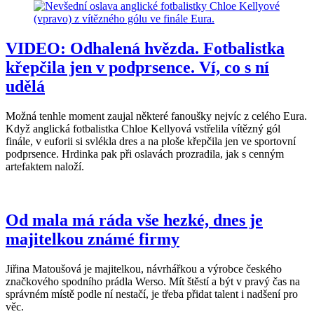
VIDEO: Odhalená hvězda. Fotbalistka
křepčila jen v podprsence. Ví, co s ní
udělá
Možná tenhle moment zaujal některé fanoušky nejvíc z celého Eura.
Když anglická fotbalistka Chloe Kellyová vstřelila vítězný gól
finále, v euforii si svlékla dres a na ploše křepčila jen ve sportovní
podprsence. Hrdinka pak při oslavách prozradila, jak s cenným
artefaktem naloží.
Od mala má ráda vše hezké, dnes je
majitelkou známé firmy
Jiřina Matoušová je majitelkou, návrhářkou a výrobce českého
značkového spodního prádla Werso. Mít štěstí a být v pravý čas na
správném místě podle ní nestačí, je třeba přidat talent i nadšení pro
věc.