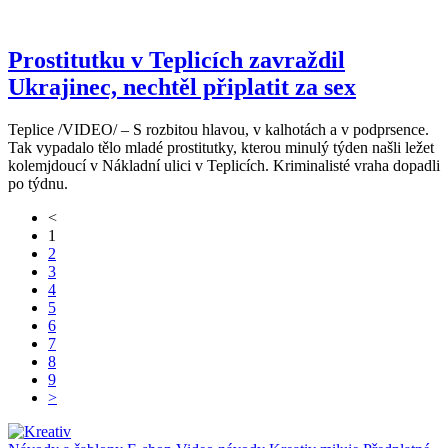
Prostitutku v Teplicích zavraždil
Ukrajinec, nechtěl připlatit za sex
Teplice /VIDEO/ – S rozbitou hlavou, v kalhotách a v podprsence.
Tak vypadalo tělo mladé prostitutky, kterou minulý týden našli ležet
kolemjdoucí v Nákladní ulici v Teplicích. Kriminalisté vraha dopadli
po týdnu.
<
1
2
3
4
5
6
7
8
9
>