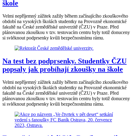
škole
Velmi nepříjemný zážitek zažily během začínajícího zkouškového
období na vysokých školách studentky na Provozně ekonomické
fakultě na České zemědělské univerzitě (ČZU) v Praze. Před
plánovanou zkouškou v tzv. testovacím centru byly totiž donuceny
si svléknout podprsenky kvůli bezpečnostnímu rámu.
Na test bez podprsenky. Studentky ČZU
popsaly jak probíhají zkoušky na škole
Velmi nepříjemný zážitek zažily během začínajícího zkouškového
období na vysokých školách studentky na Provozně ekonomické
fakultě na České zemědělské univerzitě (ČZU) v Praze. Před
plánovanou zkouškou v tzv. testovacím centru byly totiž donuceny
si svléknout podprsenky kvůli bezpečnostnímu rámu.