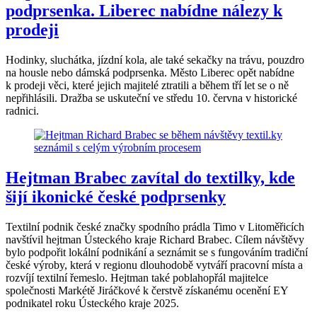
podprsenka. Liberec nabídne nálezy k
prodeji
Hodinky, sluchátka, jízdní kola, ale také sekačky na trávu, pouzdro
na housle nebo dámská podprsenka. Město Liberec opět nabídne
k prodeji věci, které jejich majitelé ztratili a během tří let se o ně
nepřihlásili. Dražba se uskuteční ve středu 10. června v historické
radnici.
Hejtman Brabec zavítal do textilky, kde
šijí ikonické české podprsenky
Textilní podnik české značky spodního prádla Timo v Litoměřicích
navštívil hejtman Ústeckého kraje Richard Brabec. Cílem návštěvy
bylo podpořit lokální podnikání a seznámit se s fungováním tradiční
české výroby, která v regionu dlouhodobě vytváří pracovní místa a
rozvíjí textilní řemeslo. Hejtman také poblahopřál majitelce
společnosti Markétě Jiráčkové k čerstvě získanému ocenění EY
podnikatel roku Ústeckého kraje 2025.