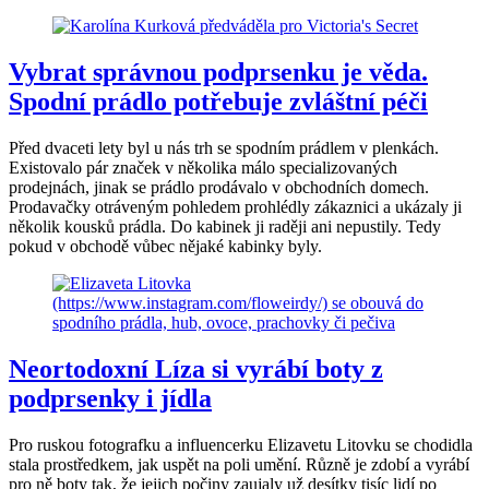
Vybrat správnou podprsenku je věda.
Spodní prádlo potřebuje zvláštní péči
Před dvaceti lety byl u nás trh se spodním prádlem v plenkách.
Existovalo pár značek v několika málo specializovaných
prodejnách, jinak se prádlo prodávalo v obchodních domech.
Prodavačky otráveným pohledem prohlédly zákaznici a ukázaly ji
několik kousků prádla. Do kabinek ji raději ani nepustily. Tedy
pokud v obchodě vůbec nějaké kabinky byly.
Neortodoxní Líza si vyrábí boty z
podprsenky i jídla
Pro ruskou fotografku a influencerku Elizavetu Litovku se chodidla
stala prostředkem, jak uspět na poli umění. Různě je zdobí a vyrábí
pro ně boty tak, že jejich počiny zaujaly už desítky tisíc lidí po