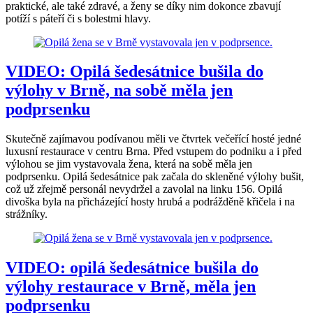
praktické, ale také zdravé, a ženy se díky nim dokonce zbavují
potíží s páteří či s bolestmi hlavy.
VIDEO: Opilá šedesátnice bušila do
výlohy v Brně, na sobě měla jen
podprsenku
Skutečně zajímavou podívanou měli ve čtvrtek večeřící hosté jedné
luxusní restaurace v centru Brna. Před vstupem do podniku a i před
výlohou se jim vystavovala žena, která na sobě měla jen
podprsenku. Opilá šedesátnice pak začala do skleněné výlohy bušit,
což už zřejmě personál nevydržel a zavolal na linku 156. Opilá
divoška byla na přicházející hosty hrubá a podrážděně křičela i na
strážníky.
VIDEO: opilá šedesátnice bušila do
výlohy restaurace v Brně, měla jen
podprsenku