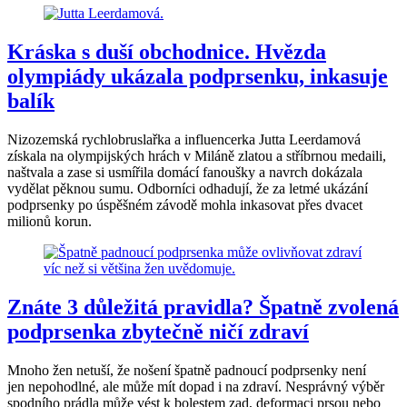
Kráska s duší obchodnice. Hvězda
olympiády ukázala podprsenku, inkasuje
balík
Nizozemská rychlobruslařka a influencerka Jutta Leerdamová
získala na olympijských hrách v Miláně zlatou a stříbrnou medaili,
naštvala a zase si usmířila domácí fanoušky a navrch dokázala
vydělat pěknou sumu. Odborníci odhadují, že za letmé ukázání
podprsenky po úspěšném závodě mohla inkasovat přes dvacet
milionů korun.
Znáte 3 důležitá pravidla? Špatně zvolená
podprsenka zbytečně ničí zdraví
Mnoho žen netuší, že nošení špatně padnoucí podprsenky není
jen nepohodlné, ale může mít dopad i na zdraví. Nesprávný výběr
spodního prádla může vést k bolestem zad, deformaci prsou nebo