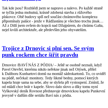
Tak kde jsou? Rozhlédl jsem se napravo a nalevo. Po každé straně
se tyčila jedna mohutná, krásně zdobená stavba z růžového
pískovce. Obě budovy spíš než součást chrámového komplexu
připomínaly paláce - jenže v Rádžastánu je všechno trochu jinak…
Až z Dillí jsem ovšem do kopců nad Džajpúrem, do chrámu Galta,
nejel kvůli architektuře, ale především jeho obyvatelům.
Trojice z Drnovic si plní sen. Se svým
punk rockem chce šířit pravdu
Drnovice /BAVÍ NÁS Z PÓDIA/ – Ještě se osobně neznali, když
Pavel Otevřel, kterému nikdo neřekne jinak než Otýsek, přišel
k Daliboru Kunhartovi domů na montáž sádrokartonů. To, co uviděl
na půdě, nečekal: monitory. Tedy šikmé bedny, pomocí kterých
kapela hraje sama na sebe, aby se slyšela při vystoupení. Zmínil, že
od mládí chce hrát v kapele. Slovo dalo slovo a díky tomu nyní
Vyškovský deník Rovnost představuje drnovickou kapelu Punkevní
jesvyně v dalším díle seriálu Baví nás z pódia.