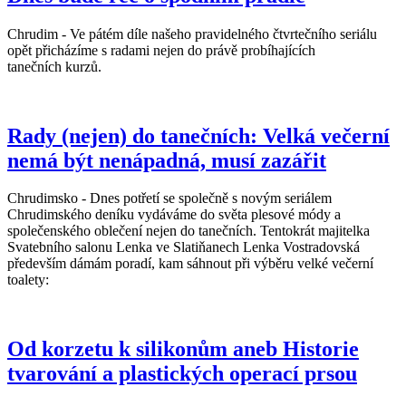
Chrudim - Ve pátém díle našeho pravidelného čtvrtečního seriálu
opět přicházíme s radami nejen do právě probíhajících
tanečních kurzů.
Rady (nejen) do tanečních: Velká večerní
nemá být nenápadná, musí zazářit
Chrudimsko - Dnes potřetí se společně s novým seriálem
Chrudimského deníku vydáváme do světa plesové módy a
společenského oblečení nejen do tanečních. Tentokrát majitelka
Svatebního salonu Lenka ve Slatiňanech Lenka Vostradovská
především dámám poradí, kam sáhnout při výběru velké večerní
toalety:
Od korzetu k silikonům aneb Historie
tvarování a plastických operací prsou