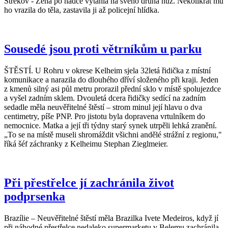
Střekov - Žena po hádce vytáhla na svého druha nůž. Několikrát mu
ho vrazila do těla, zastavila ji až policejní hlídka.
Sousedé jsou proti větrníkům u parku
ŠTĚSTÍ. U Rohru v okrese Kelheim sjela 32letá řidička z místní
komunikace a narazila do dlouhého dříví složeného při kraji. Jeden
z kmenů silný asi půl metru prorazil přední sklo v místě spolujezdce
a vyšel zadním sklem. Dvouletá dcera řidičky sedící na zadním
sedadle měla neuvěřitelné štěstí – strom minul její hlavu o dva
centimetry, píše PNP. Pro jistotu byla dopravena vrtulníkem do
nemocnice. Matka a její tři týdny starý synek utrpěli lehká zranění.
„To se na místě museli shromáždit všichni andělé strážní z regionu,"
říká šéf záchranky z Kelheimu Stephan Zieglmeier.
Při přestřelce jí zachránila život
podprsenka
Brazílie – Neuvěřitelné štěstí měla Brazilka Ivete Medeiros, když jí
při náhodné přestřelce nedaleko supermarketu v Belemu zachránila