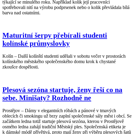
týkající se minulého roku. Například kolik její pracovníci
spotřebovali nití na výrobu podprsenek nebo o kolik převládala bílá
barva nad ostatními.
Maturitní šerpy přebírali studenti
kolínské průmyslovky
Kolín – Další kolínští studenti udělali v sobotu večer v prostorách
kolínského městského společenského domu krok k chystané
zkoušce dospělosti.
Plesová sezóna startuje, ženy řeší co na
sebe. Minišaty? Rozhodně ne
Prostějov – Dámy v elegantních róbách a pánové v tmavých
oblecích či smokingu už brzy zaplní společenské sály měst i obcí. Se
začátkem ledna totiž startuje plesová sezóna, kterou v Prostějově
osmého ledna zahájí tradiční Městský ples. Společenská etiketa je
k dámské módě přívětivá, proto mají ženy při výběru plesových šatů