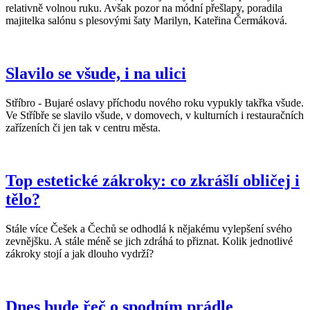
relativně volnou ruku. Avšak pozor na módní přešlapy, poradila
majitelka salónu s plesovými šaty Marilyn, Kateřina Čermáková.
Slavilo se všude, i na ulici
Stříbro - Bujaré oslavy příchodu nového roku vypukly takřka všude.
Ve Stříbře se slavilo všude, v domovech, v kulturních i restauračních
zařízeních či jen tak v centru města.
Top estetické zákroky: co zkrášlí obličej i
tělo?
Stále více Češek a Čechů se odhodlá k nějakému vylepšení svého
zevnějšku. A stále méně se jich zdráhá to přiznat. Kolik jednotlivé
zákroky stojí a jak dlouho vydrží?
Dnes bude řeč o spodním prádle