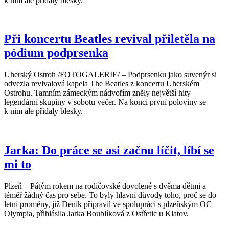
k nim ale přidaly blesky.
Při koncertu Beatles revival přiletěla na
pódium podprsenka
Uherský Ostroh /FOTOGALERIE/ – Podprsenku jako suvenýr si
odvezla revivalová kapela The Beatles z koncertu Uherském
Ostrohu. Tamním zámeckým nádvořím zněly největší hity
legendární skupiny v sobotu večer. Na konci první poloviny se
k nim ale přidaly blesky.
Jarka: Do práce se asi začnu líčit, líbí se
mi to
Plzeň – Pátým rokem na rodičovské dovolené s dvěma dětmi a
téměř žádný čas pro sebe. To byly hlavní důvody toho, proč se do
letní proměny, již Deník připravil ve spolupráci s plzeňským OC
Olympia, přihlásila Jarka Boublíková z Ostřetic u Klatov.