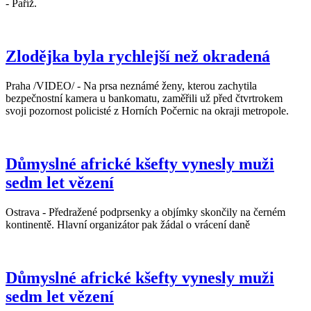
- Paříž.
Zlodějka byla rychlejší než okradená
Praha /VIDEO/ - Na prsa neznámé ženy, kterou zachytila
bezpečnostní kamera u bankomatu, zaměřili už před čtvrtrokem
svoji pozornost policisté z Horních Počernic na okraji metropole.
Důmyslné africké kšefty vynesly muži
sedm let vězení
Ostrava - Předražené podprsenky a objímky skončily na černém
kontinentě. Hlavní organizátor pak žádal o vrácení daně
Důmyslné africké kšefty vynesly muži
sedm let vězení