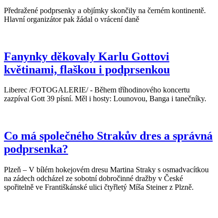
Předražené podprsenky a objímky skončily na černém kontinentě.
Hlavní organizátor pak žádal o vrácení daně
Fanynky děkovaly Karlu Gottovi
květinami, flaškou i podprsenkou
Liberec /FOTOGALERIE/ - Během tříhodinového koncertu
zazpíval Gott 39 písní. Měl i hosty: Lounovou, Banga i tanečníky.
Co má společného Strakův dres a správná
podprsenka?
Plzeň – V bílém hokejovém dresu Martina Straky s osmadvacítkou
na zádech odcházel ze sobotní dobročinné dražby v České
spořitelně ve Františkánské ulici čtyřletý Míša Steiner z Plzně.