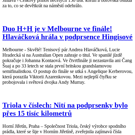
Jihlava - Celkový přínos necelých 150 tisíc korun a obrovská ostuda
za to, co se devětkrát na náměstí odehrálo.
Duo H+H je v Melbourne ve finále!
Hlaváčková hrála v podprsence Hingisové
Melbourne - Skvělé! Tenisový pár Andrea Hlaváčková, Lucie
Hradecká si na Australian Open zahraje o titul. Ve spanilé jízdě
pokračuje i Johanna Kontaová. Ve čtvrtfinále ji nezastavila ani Čang
Šuaj a po 33 letech se stala první britskou grandslamovou
semifinalistkou. O postup do finále se utká s Angelique Kerberovou,
která porazila Viktorii Azarenkovou. Mezi nejlepší čtyřku se
probojovala i světová dvojka Andy Murray.
Triola v číslech: Nití na podprsenky bylo
přes 15 tisíc kilometrů
Horní Jiřetín, Praha – Společnost Triola, český výrobce spodního
prádla, které se šije v Horním Jiřetíně, zveřejnila zajímavá čísla