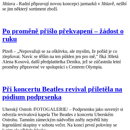
Jihlava - Radní připravují novou koncepci jarmarků v Jihlavě, nelíbí
se jim některý sortiment zboží.
Po proměně přišlo překvapení – žádost o
ruku
Plzeň – „Nepovažuji se za ošklivku, ale myslím, že pořád je co
zlepšovat. Navíc se těším na ten půlden jen pro mě," říká 30letá
Alena Kosová, další předplatitelka Deníku, jež se zúčastnila letní
proměny připravené ve spolupráci s Centrem Olympia.
Při koncertu Beatles revival přiletěla na
pódium podprsenka
Uherský Ostroh /FOTOGALERIE/ – Podprsenku jako suvenýr si
odvezla revivalová kapela The Beatles z koncertu Uherském
Ostrohu. Tamním zámeckým nádvořím zněly největší hity
legendární skupiny v sobotu večer. Na konci první poloviny se