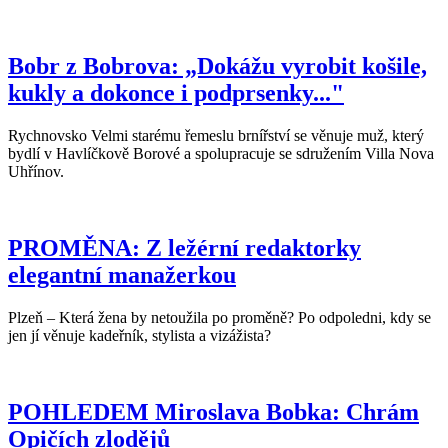
Bobr z Bobrova: „Dokážu vyrobit košile,
kukly a dokonce i podprsenky..."
Rychnovsko Velmi starému řemeslu brnířství se věnuje muž, který
bydlí v Havlíčkově Borové a spolupracuje se sdružením Villa Nova
Uhřínov.
PROMĚNA: Z ležérní redaktorky
elegantní manažerkou
Plzeň – Která žena by netoužila po proměně? Po odpoledni, kdy se
jen jí věnuje kadeřník, stylista a vizážista?
POHLEDEM Miroslava Bobka: Chrám
Opičích zlodějů