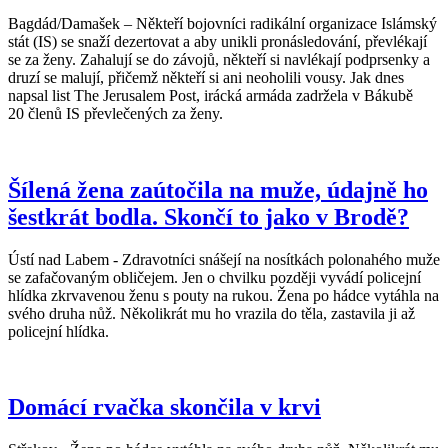
Bagdád/Damašek – Někteří bojovníci radikální organizace Islámský
stát (IS) se snaží dezertovat a aby unikli pronásledování, převlékají
se za ženy. Zahalují se do závojů, někteří si navlékají podprsenky a
druzí se malují, přičemž někteří si ani neoholili vousy. Jak dnes
napsal list The Jerusalem Post, irácká armáda zadržela v Bákubě
20 členů IS převlečených za ženy.
Šílená žena zaútočila na muže, údajně ho
šestkrát bodla. Skončí to jako v Brodě?
Ústí nad Labem - Zdravotníci snášejí na nosítkách polonahého muže
se zafačovaným obličejem. Jen o chvilku později vyvádí policejní
hlídka zkrvavenou ženu s pouty na rukou. Žena po hádce vytáhla na
svého druha nůž. Několikrát mu ho vrazila do těla, zastavila ji až
policejní hlídka.
Domácí rvačka skončila v krvi