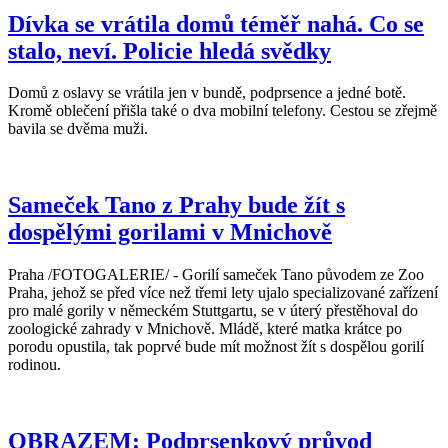
Dívka se vrátila domů téměř nahá. Co se
stalo, neví. Policie hledá svědky
Domů z oslavy se vrátila jen v bundě, podprsence a jedné botě.
Kromě oblečení přišla také o dva mobilní telefony. Cestou se zřejmě
bavila se dvěma muži.
Sameček Tano z Prahy bude žít s
dospělými gorilami v Mnichově
Praha /FOTOGALERIE/ - Gorilí sameček Tano původem ze Zoo
Praha, jehož se před více než třemi lety ujalo specializované zařízení
pro malé gorily v německém Stuttgartu, se v úterý přestěhoval do
zoologické zahrady v Mnichově. Mládě, které matka krátce po
porodu opustila, tak poprvé bude mít možnost žít s dospělou gorilí
rodinou.
OBRAZEM: Podprsenkový průvod