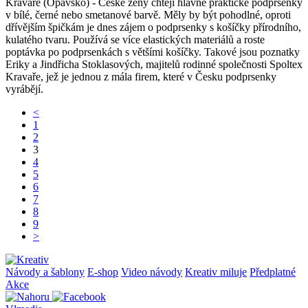
Kravaře (Opavsko) - České ženy chtějí hlavně praktické podprsenky
v bílé, černé nebo smetanové barvě. Měly by být pohodlné, oproti
dřívějším špičkám je dnes zájem o podprsenky s košíčky přírodního,
kulatého tvaru. Používá se více elastických materiálů a roste
poptávka po podprsenkách s většími košíčky. Takové jsou poznatky
Eriky a Jindřicha Stoklasových, majitelů rodinné společnosti Spoltex
Kravaře, jež je jednou z mála firem, které v Česku podprsenky
vyrábějí.
<
1
2
3
4
5
6
7
8
9
>
Návody a šablony
E-shop
Video návody
Kreativ miluje
Předplatné
Akce