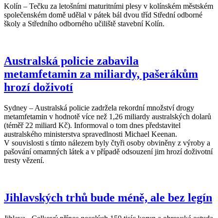
Kolín – Tečku za letošními maturitními plesy v kolínském městském
společenském domě udělal v pátek bál dvou tříd Střední odborné
školy a Středního odborného učiliště stavební Kolín.
Australská policie zabavila
metamfetamin za miliardy, pašerákům
hrozí doživotí
Sydney – Australská policie zadržela rekordní množství drogy
metamfetamin v hodnotě více než 1,26 miliardy australských dolarů
(téměř 22 miliard Kč). Informoval o tom dnes představitel
australského ministerstva spravedlnosti Michael Keenan.
V souvislosti s tímto nálezem byly čtyři osoby obviněny z výroby a
pašování omamných látek a v případě odsouzení jim hrozí doživotní
tresty vězení.
Jihlavských trhů bude méně, ale bez legín