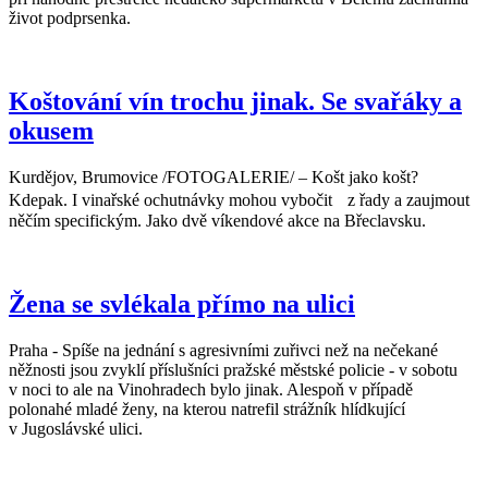
život podprsenka.
Koštování vín trochu jinak. Se svařáky a
okusem
Kurdějov, Brumovice /FOTOGALERIE/ – Košt jako košt?
Kdepak. I vinařské ochutnávky mohou vybočit z řady a zaujmout
něčím specifickým. Jako dvě víkendové akce na Břeclavsku.
Žena se svlékala přímo na ulici
Praha - Spíše na jednání s agresivními zuřivci než na nečekané
něžnosti jsou zvyklí příslušníci pražské městské policie - v sobotu
v noci to ale na Vinohradech bylo jinak. Alespoň v případě
polonahé mladé ženy, na kterou natrefil strážník hlídkující
v Jugoslávské ulici.