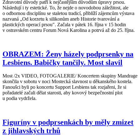
Zdravotní důvody patří k nejčastějším důvodům úpravy prsou.
Následují i ty estetické. To, že nejde o novodobou záležitost, ale
o odbornou disciplínu se staletou tradicí, přiblíží zájemcům výstava
nazvaná „Od korzetu k silikonům aneb Historie tvarování a
plastických operací prsou". Začala v pátek 16. října v 15 hodin
v ostravském centru Forum Nová Karolina a potrvá až do 25. října.
OBRAZEM: Ženy házely podprsenky na
Lesbiens. Babičky tančily. Most slavil
Most /2x VIDEO, FOTOGALERIE/ Koncertem skupiny Mandrage
skončila v sobotu v noci Mostecká slavnost u děkanského kostela.
Fanoušci byli po koncertu Support Lesbiens tak rozjařeni, že si
pořadatelé začali dělat starosti, aby kovový bezpečnostní plot
u podia vydržela.
Figuríny v podprsenkách by měly zmizet
z jihlavských trhů