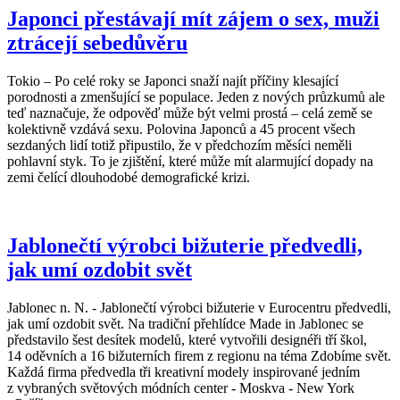
Japonci přestávají mít zájem o sex, muži
ztrácejí sebedůvěru
Tokio – Po celé roky se Japonci snaží najít příčiny klesající
porodnosti a zmenšující se populace. Jeden z nových průzkumů ale
teď naznačuje, že odpověď může být velmi prostá – celá země se
kolektivně vzdává sexu. Polovina Japonců a 45 procent všech
sezdaných lidí totiž připustilo, že v předchozím měsíci neměli
pohlavní styk. To je zjištění, které může mít alarmující dopady na
zemi čelící dlouhodobé demografické krizi.
Jablonečtí výrobci bižuterie předvedli,
jak umí ozdobit svět
Jablonec n. N. - Jablonečtí výrobci bižuterie v Eurocentru předvedli,
jak umí ozdobit svět. Na tradiční přehlídce Made in Jablonec se
představilo šest desítek modelů, které vytvořili designéři tří škol,
14 oděvních a 16 bižuterních firem z regionu na téma Zdobíme svět.
Každá firma předvedla tři kreativní modely inspirované jedním
z vybraných světových módních center - Moskva - New York