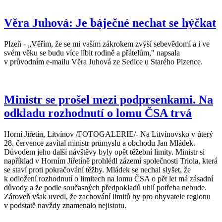
Věra Juhová: Je báječné nechat se hýčkat
Plzeň - „Věřím, že se mi vaším zákrokem zvýší sebevědomí a i ve
svém věku se budu více líbit rodině a přátelům," napsala
v průvodním e-mailu Věra Juhová ze Sedlce u Starého Plzence.
Ministr se prošel mezi podprsenkami. Na
odkladu rozhodnutí o lomu ČSA trvá
Horní Jiřetín, Litvínov /FOTOGALERIE/- Na Litvínovsko v úterý
28. července zavítal ministr průmyslu a obchodu Jan Mládek.
Důvodem jeho další návštěvy byly opět těžební limity. Ministr si
například v Horním Jiřetíně prohlédl zázemí společnosti Triola, která
se staví proti pokračování těžby. Mládek se nechal slyšet, že
k odložení rozhodnutí o limitech na lomu ČSA o pět let má zásadní
důvody a že podle současných předpokladů uhlí potřeba nebude.
Zároveň však uvedl, že zachování limitů by pro obyvatele regionu
v podstatě navždy znamenalo nejistotu.