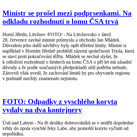
Ministr se prošel mezi podprsenkami. Na
odkladu rozhodnutí o lomu ČSA trvá
Horní Jiřetín, Litvínov /FOTO/ - Na Litvínovsko v úterý
28. července zavítal ministr průmyslu a obchodu Jan Mládek.
Důvodem jeho další návštěvy byly opět těžební limity. Ministr si
například v Horním Jiřetíně prohlédl zázemí společnosti Triola, která
se staví proti pokračování těžby. Mládek se nechal slyšet, že
k odložení rozhodnutí o limitech na lomu ČSA o pět let má zásadní
důvody a že podle současných předpokladů uhlí potřeba nebude.
Zároveň však uvedl, že zachování limitů by pro obyvatele regionu
v podstatě navždy znamenalo nejistotu.
FOTO: Odpadky z vyschlého koryta
vydaly na dva kontejnery
Ústí nad Labem - Na tři desítky dobrovolníků se v neděli dopoledne
vrhly do zpola vyschlé řeky Labe, aby pomohli koryto vyčistit od
nepořádku.