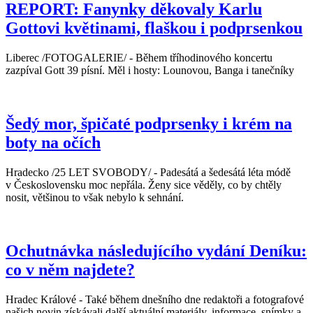
REPORT: Fanynky děkovaly Karlu
Gottovi květinami, flaškou i podprsenkou
Liberec /FOTOGALERIE/ - Během tříhodinového koncertu
zazpíval Gott 39 písní. Měl i hosty: Lounovou, Banga i tanečníky
Šedý mor, špičaté podprsenky i krém na
boty na očích
Hradecko /25 LET SVOBODY/ - Padesátá a šedesátá léta módě
v Československu moc nepřála. Ženy sice věděly, co by chtěly
nosit, většinou to však nebylo k sehnání.
Ochutnávka následujícího vydání Deníku:
co v něm najdete?
Hradec Králové - Také během dnešního dne redaktoři a fotografové
našich novin získávali další aktuální materiály, informace, snímky a