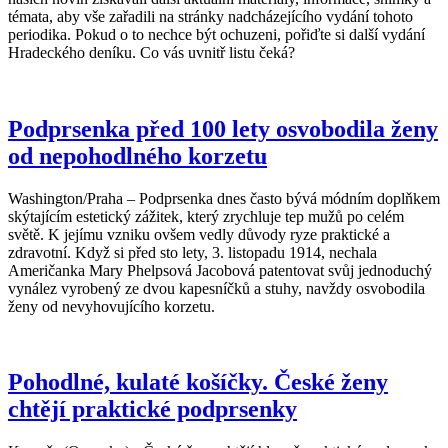
témata, aby vše zařadili na stránky nadcházejícího vydání tohoto
periodika. Pokud o to nechce být ochuzeni, pořiďte si další vydání
Hradeckého deníku. Co vás uvnitř listu čeká?
Podprsenka před 100 lety osvobodila ženy
od nepohodlného korzetu
Washington/Praha – Podprsenka dnes často bývá módním doplňkem
skýtajícím estetický zážitek, který zrychluje tep mužů po celém
světě. K jejímu vzniku ovšem vedly důvody ryze praktické a
zdravotní. Když si před sto lety, 3. listopadu 1914, nechala
Američanka Mary Phelpsová Jacobová patentovat svůj jednoduchý
vynález vyrobený ze dvou kapesníčků a stuhy, navždy osvobodila
ženy od nevyhovujícího korzetu.
Pohodlné, kulaté košíčky. České ženy
chtějí praktické podprsenky