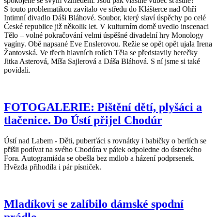
spokojené se svým vzhledem. Jsou pak vlastně vůbec šťastné?
S touto problematikou zavítalo ve středu do Klášterce nad Ohří
Intimní divadlo Dáši Bláhové. Soubor, který slaví úspěchy po celé
České republice již několik let. V kulturním domě uvedlo inscenaci
Tělo – volné pokračování velmi úspěšné divadelní hry Monology
vagíny. Obě napsané Eve Enslerovou. Režie se opět opět ujala Irena
Žantovská. Ve třech hlavních rolích Těla se představily herečky
Jitka Asterová, Míša Sajlerová a Dáša Bláhová. S ní jsme si také
povídali.
FOTOGALERIE: Pištění dětí, plyšáci a
tlačenice. Do Ústí přijel Chodúr
Ústí nad Labem - Děti, puberťáci s rovnátky i babičky o berlích se
přišli podívat na svého Chodúra v pátek odpoledne do ústeckého
Fora. Autogramiáda se obešla bez mdlob a házení podprsenek.
Hvězda přihodila i pár písniček.
Mladíkovi se zalíbilo dámské spodní