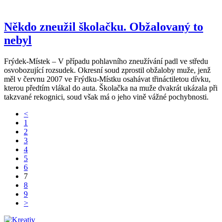
Někdo zneužil školačku. Obžalovaný to
nebyl
Frýdek-Místek – V případu pohlavního zneužívání padl ve středu
osvobozující rozsudek. Okresní soud zprostil obžaloby muže, jenž
měl v červnu 2007 ve Frýdku-Místku osahávat třináctiletou dívku,
kterou předtím vlákal do auta. Školačka na muže dvakrát ukázala při
takzvané rekognici, soud však má o jeho vině vážné pochybnosti.
<
1
2
3
4
5
6
7
8
9
>