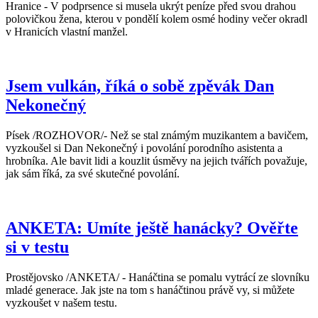
Hranice - V podprsence si musela ukrýt peníze před svou drahou
polovičkou žena, kterou v pondělí kolem osmé hodiny večer okradl
v Hranicích vlastní manžel.
Jsem vulkán, říká o sobě zpěvák Dan
Nekonečný
Písek /ROZHOVOR/- Než se stal známým muzikantem a bavičem,
vyzkoušel si Dan Nekonečný i povolání porodního asistenta a
hrobníka. Ale bavit lidi a kouzlit úsměvy na jejich tvářích považuje,
jak sám říká, za své skutečné povolání.
ANKETA: Umíte ještě hanácky? Ověřte
si v testu
Prostějovsko /ANKETA/ - Hanáčtina se pomalu vytrácí ze slovníku
mladé generace. Jak jste na tom s hanáčtinou právě vy, si můžete
vyzkoušet v našem testu.