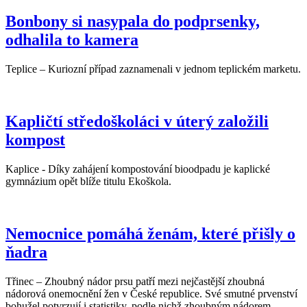
Bonbony si nasypala do podprsenky,
odhalila to kamera
Teplice – Kuriozní případ zaznamenali v jednom teplickém marketu.
Kapličtí středoškoláci v úterý založili
kompost
Kaplice - Díky zahájení kompostování bioodpadu je kaplické
gymnázium opět blíže titulu Ekoškola.
Nemocnice pomáhá ženám, které přišly o
ňadra
Třinec – Zhoubný nádor prsu patří mezi nejčastější zhoubná
nádorová onemocnění žen v České republice. Své smutné prvenství
bohužel potvrzují i statistiky, podle nichž zhoubným nádorem