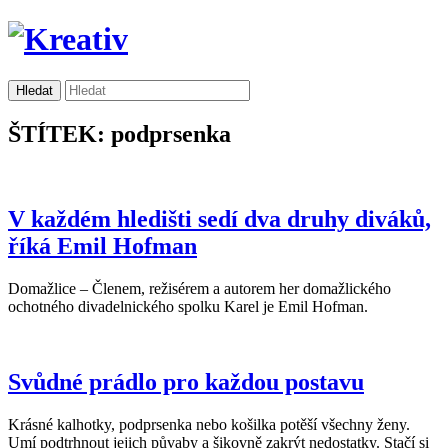
ŠTÍTEK: podprsenka
V každém hledišti sedí dva druhy diváků,
říká Emil Hofman
Domažlice – Členem, režisérem a autorem her domažlického
ochotného divadelnického spolku Karel je Emil Hofman.
Svůdné prádlo pro každou postavu
Krásné kalhotky, podprsenka nebo košilka potěší všechny ženy.
Umí podtrhnout jejich půvaby a šikovně zakrýt nedostatky. Stačí si