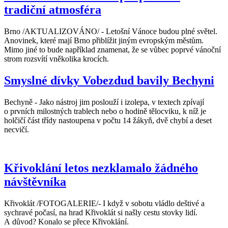
tradiční atmosféra
Brno /AKTUALIZOVÁNO/ - Letošní Vánoce budou plné světel.
Anovinek, které mají Brno přiblížit jiným evropským městům.
Mimo jiné to bude například znamenat, že se vůbec poprvé vánoční
strom rozsvítí vněkolika krocích.
Smyslné dívky Vobezdud bavily Bechyni
Bechyně - Jako nástroj jim poslouží i izolepa, v textech zpívají
o prvních milostných trablech nebo o hodině tělocviku, k níž je
holčičí část třídy nastoupena v počtu 14 žákyň, dvě chybí a deset
necvičí.
Křivoklání letos nezklamalo žádného
návštěvníka
Křivoklát /FOTOGALERIE/- I když v sobotu vládlo deštivé a
sychravé počasí, na hrad Křivoklát si našly cestu stovky lidí.
A důvod? Konalo se přece Křivoklání.