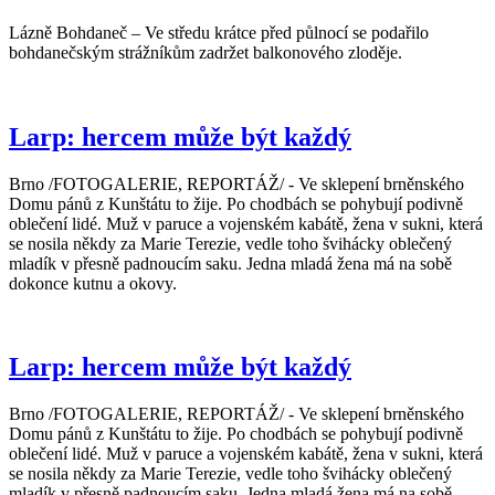
Lázně Bohdaneč – Ve středu krátce před půlnocí se podařilo
bohdanečským strážníkům zadržet balkonového zloděje.
Larp: hercem může být každý
Brno /FOTOGALERIE, REPORTÁŽ/ - Ve sklepení brněnského
Domu pánů z Kunštátu to žije. Po chodbách se pohybují podivně
oblečení lidé. Muž v paruce a vojenském kabátě, žena v sukni, která
se nosila někdy za Marie Terezie, vedle toho švihácky oblečený
mladík v přesně padnoucím saku. Jedna mladá žena má na sobě
dokonce kutnu a okovy.
Larp: hercem může být každý
Brno /FOTOGALERIE, REPORTÁŽ/ - Ve sklepení brněnského
Domu pánů z Kunštátu to žije. Po chodbách se pohybují podivně
oblečení lidé. Muž v paruce a vojenském kabátě, žena v sukni, která
se nosila někdy za Marie Terezie, vedle toho švihácky oblečený
mladík v přesně padnoucím saku. Jedna mladá žena má na sobě