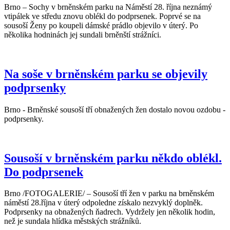
Brno – Sochy v brněnském parku na Náměstí 28. října neznámý
vtipálek ve středu znovu oblékl do podprsenek. Poprvé se na
sousoší Ženy po koupeli dámské prádlo objevilo v úterý. Po
několika hodninách jej sundali brněnští strážníci.
Na soše v brněnském parku se objevily
podprsenky
Brno - Brněnské sousoší tří obnažených žen dostalo novou ozdobu -
podprsenky.
Sousoší v brněnském parku někdo oblékl.
Do podprsenek
Brno /FOTOGALERIE/ – Sousoší tří žen v parku na brněnském
náměstí 28.října v úterý odpoledne získalo nezvyklý doplněk.
Podprsenky na obnažených ňadrech. Vydržely jen několik hodin,
než je sundala hlídka městských strážníků.