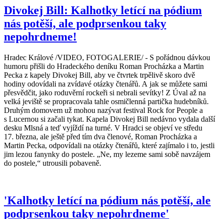
Divokej Bill: Kalhotky letící na pódium
nás potěší, ale podprsenkou taky
nepohrdneme!
Hradec Králové /VIDEO, FOTOGALERIE/ - S pořádnou dávkou
humoru přišli do Hradeckého deníku Roman Procházka a Martin
Pecka z kapely Divokej Bill, aby ve čtvrtek trpělivě skoro dvě
hodiny odovídali na zvídavé otázky čtenářů. A jak se můžete sami
přesvědčit, jako roduvěrní rockeři si nebrali sevítky! Z Úval až na
velká jeviště se propracovala tahle osmičlenná partička hudebníků.
Druhým domovem už mohou nazývat festival Rock for People a
s Lucernou si začali tykat. Kapela Divokej Bill nedávno vydala další
desku Mlsná a teď vyjíždí na turné. V Hradci se objeví ve středu
17. března, ale ještě před tím dva členové, Roman Procházka a
Martin Pecka, odpovídali na otázky čtenářů, které zajímalo i to, jestli
jim lezou fanynky do postele. „Ne, my lezeme sami sobě navzájem
do postele,“ utrousili pobaveně.
'Kalhotky letící na pódium nás potěší, ale
podprsenkou taky nepohrdneme'