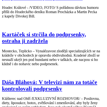
Hradec Králové - /VIDEO, FOTO/ S pořádnou dávkou humoru
přišli do Hradeckého deníku Roman Procházka a Martin Pecka
z kapely Divokej Bill.
Kartáček si strčila do podprsenky,
ostraha ji zadržela
Mostecko, Teplicko – Vynalézavost zlodějů specializujících se na
krádeže v obchodech je opravdu obdivuhodná. Kradené zboží se
nesnaží ukrýt jen pod bundami nebo v taškách, ale nacpou si ho
klidně i do nohavic nebo podprsenek.
Dáša Bláhová: V televizi nám za totáče
kontrolovali podprsenky
Klášterec nad Ohří /EXKLUZIVNÍ ROZHOVOR/ – Posilovna,
diety, liposukce, botox, zvětšování i zmenšování, aby byly ženy