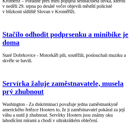
Kroměříž – Pořádně přes míru popíjela šestnáctiletá dívka, kterou
v neděli 29. srpna po desáté večer objevili městští policisté
v blízkosti sídliště Slovan v Kroměříži.
Stačilo odhodit podprsenku a minibike je
doma
Staré Dobrkovice - Motorkáři pili, soutěžili, poslouchali muziku a
skvěle se bavili.
Servírka žaluje zaměstnavatele, musela
prý zhubnout
Washington - Za diskriminaci považuje jedna zaměstnankyně
amerického řetězce Hooters to, že ji zaměstnavatel pokáral za její
váhu a nutil ji zhubnout. Servírky Hooters jsou známy oku
lahodícími mírami a chodí v ultrakrátkém oblečení.