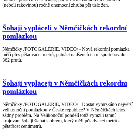
(neboli rakovinou) ročně onemocní zhruba pět tisíc žen.
Šohaji vypláceli v Němčičkách rekordní
pomlázkou
Němčičky /FOTOGALERIE, VIDEO/ - Nová rekordní pomlázka
měří přes pětadvacet metrů, patnáct nadšenců na ni spotřebovalo
362 prutů.
Šohaji vyplácejí v Němčičkách rekordní
pomlázkou
Němčičky /FOTOGALERIE, VIDEO/ - Dostat vymrskáno největší
velikonoční pomlázkou v České republice? V Němčičkách letos
žádný problém. Na Velikonoční pondělí totiž vyrazili tamní
krojovaní šohaji šlahat s obrem, který měří pětadvacet metrů a
pětatřicet centimetrů.