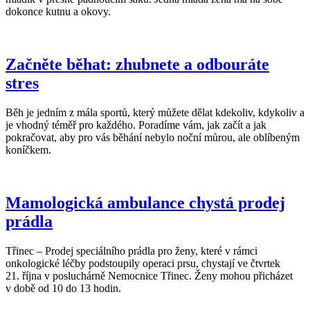
dokonce kutnu a okovy.
Začněte běhat: zhubnete a odbouráte
stres
Běh je jedním z mála sportů, který můžete dělat kdekoliv, kdykoliv a
je vhodný téměř pro každého. Poradíme vám, jak začít a jak
pokračovat, aby pro vás běhání nebylo noční můrou, ale oblíbeným
koníčkem.
Mamologická ambulance chystá prodej
prádla
Třinec – Prodej speciálního prádla pro ženy, které v rámci
onkologické léčby podstoupily operaci prsu, chystají ve čtvrtek
21. října v posluchárně Nemocnice Třinec. Ženy mohou přicházet
v době od 10 do 13 hodin.