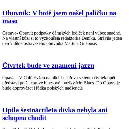
Obuvník: V botě jsem našel paličku na
maso
Ostrava- Opravit podpatky dámských lodiček není vůbec snadné.
Na vlastní kůži si to vyzkoušela redaktorka Deníku. Strávila jeden
den v dílně ostravského obuvníka Martina Gnebuse.
Čtvrtek bude ve znamení jazzu
Opava – V Café Evžen na ulici Lepařova se tento čtvrtek opět
představí polští carové bluesové muziky Mr. Blues. Do Opavy je
bude doprovázet i řádka polských nadšenců.
Opilá šestnáctiletá dívka nebyla ani
schopna chodit