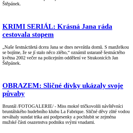
Štěpánek.
KRIMI SERIÁL: Krásná Jana ráda
cestovala stopem
„Naše šestnáctiletá dcera Jana se dnes nevrátila domů. S manželkou
se bojíme, že se jí stalo něco zlého,“ oznámil ustaraně šestnáctého
května 2002 večer na policejním oddělení ve Strakonicích Jan
Štěpánek.
OBRAZEM: Sličné dívky ukázaly svoje
půvaby
Bruntál /FOTOGALERIE/ - Miss mokré tričkovolili návštěvníci
bruntálského hudebního klubu La Fabrique. Sličné děvy zlité vodou
neváhaly sundat trika ani podprsenky a pochlubit se zejména
mužské části osazenstva podniku svými vnadami.