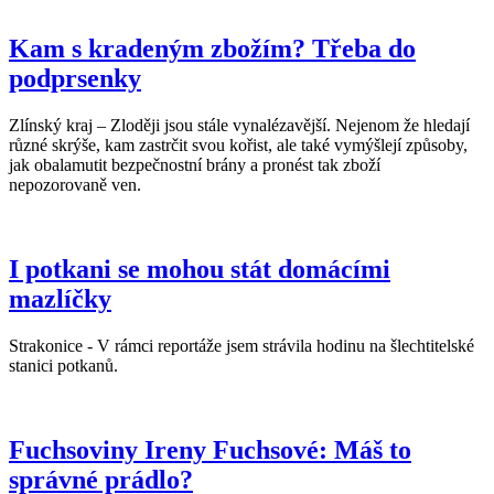
Kam s kradeným zbožím? Třeba do
podprsenky
Zlínský kraj – Zloději jsou stále vynalézavější. Nejenom že hledají
různé skrýše, kam zastrčit svou kořist, ale také vymýšlejí způsoby,
jak obalamutit bezpečnostní brány a pronést tak zboží
nepozorovaně ven.
I potkani se mohou stát domácími
mazlíčky
Strakonice - V rámci reportáže jsem strávila hodinu na šlechtitelské
stanici potkanů.
Fuchsoviny Ireny Fuchsové: Máš to
správné prádlo?