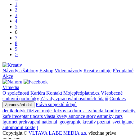
1
2
3
4
5
6
7
8
9
>
Návody a šablony
E-shop
Video návody
Kreativ miluje
Předplatné
Akce
Vlmedia
O společnosti
Kariéra
Kontakt
Mojepředplatné.cz
Všeobecné
smluvní podmínky
Zásady zpracování osobních údajů
Cookies
Práva subjektů údajů
Zpracování dat
denik
dotyk
fitzivot
moje_krizovka
dum_a_zahrada
kondice
realcity
kafe
ireceptar
tipcars
vlasta
kvety
annonce
story
estranky
cars
igurmet
prekvapeni
national_geographic
kreativ
poznat_svet
iglanc
automodul
koktejl
Copyright ©
VLTAVA LABE MEDIA a.s.
všechna práva
vyhrazena.