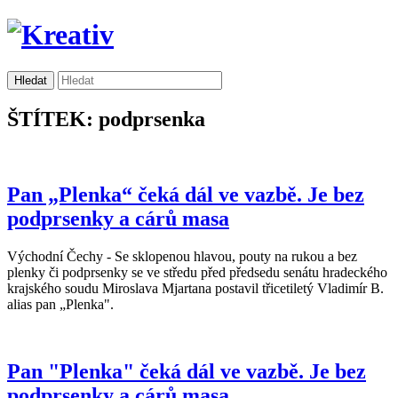
ŠTÍTEK: podprsenka
Pan „Plenka“ čeká dál ve vazbě. Je bez
podprsenky a cárů masa
Východní Čechy - Se sklopenou hlavou, pouty na rukou a bez
plenky či podprsenky se ve středu před předsedu senátu hradeckého
krajského soudu Miroslava Mjartana postavil třicetiletý Vladimír B.
alias pan „Plenka".
Pan "Plenka" čeká dál ve vazbě. Je bez
podprsenky a cárů masa