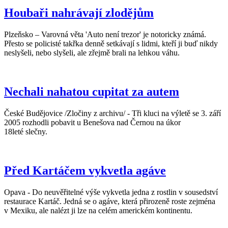
Houbaři nahrávají zlodějům
Plzeňsko – Varovná věta 'Auto není trezor' je notoricky známá.
Přesto se policisté takřka denně setkávají s lidmi, kteří ji buď nikdy
neslyšeli, nebo slyšeli, ale zřejmě brali na lehkou váhu.
Nechali nahatou cupitat za autem
České Budějovice /Zločiny z archivu/ - Tři kluci na výletě se 3. září
2005 rozhodli pobavit u Benešova nad Černou na úkor
18leté slečny.
Před Kartáčem vykvetla agáve
Opava - Do neuvěřitelné výše vykvetla jedna z rostlin v sousedství
restaurace Kartáč. Jedná se o agáve, která přirozeně roste zejména
v Mexiku, ale nalézt ji lze na celém americkém kontinentu.