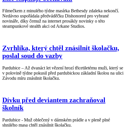
Filmečkem z minulého týdne masírka Bethesdy zdaleka nekončí.
Nedávno uspořádala předváděčku Dishonored pro vybrané
novináře, díky čemuž na internet prosákly novinky o této
steampunkové stealth akci od Arkane Studios.
Zvrhlíka, který chtěl znásilnit školačku,
poslal soud do vazby
Pardubice – Až dvanáct let vězení hrozí třicetiletému muži, který se
v polovině týdne pokusil před pardubickou základní školou na ulici
Závodu míru znásilnit školačku.
Dívku před deviantem zachraňoval
školník
Pardubice - Muž oblečený v dámském prádle a v pleně plné
shnilého masa chtěl znásilnit školačku.