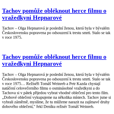
Tachov pomůže obléknout herce filmu o
vražedkyni Hepnarové
Tachov – Olga Hepnarová je poslední ženou, která byla v bývalém
Československu popravena po odsouzení k trestu smrti. Stalo se tak
v roce 1975.
Tachov pomůže obléknout herce filmu o
vražedkyni Hepnarové
Tachov – Olga Hepnarová je poslední ženou, která byla v bývalém
Československu popravena po odsouzení k trestu smrti. Stalo se tak
v roce 1975… Režiséři Tomáš Weinreb a Petr Kazda chystají
natáčení celovečerního filmu o osminásobné vražedkyni a do
Tachova si v pátek přijedou vybrat vhodné oblečení pro tento film.
„Dobové oblečení vykupujeme na několika místech. Tachov jsme si
vybrali záměrně, myslíme, že tu můžeme narazit na zajímavé druhy
dobového oblečení," řekl Deníku režisér Tomáš Weinreb.