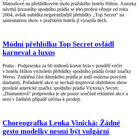
Matoušové na přehlídkovém molu pražského hotelu Hilton. Autorka
návrhů luxusního spodního prádla se této profesi věnuje od roku
2004, avšak nabídka nejprestižnější přehlídky „Top Secret“ na
samostatnou show v pražském hotelu jí vyrazila dech.
Módní přehlídku Top Secret ovládl
karneval a luxus
Praha - Podprsenka za 60 milionů korun byla v pondělí večer
v hotelu Hilton vrcholem přehlídky spodního prádla české značky
Werso. Zmíněná část dámského prádla je totiž osázena pravými
diamanty. Pořadatelé akce se nechali inspirovat obdobnou show
proslulé americké značky spodního prádla Victoria's Secret.
„Diamantová“ podprsenka je ale pouze součástí reklamní akce a
není v žádném případě určena k prodeji.
Choreografka Lenka Vinická: Žádné
gesto modelky nesmí být vulgární