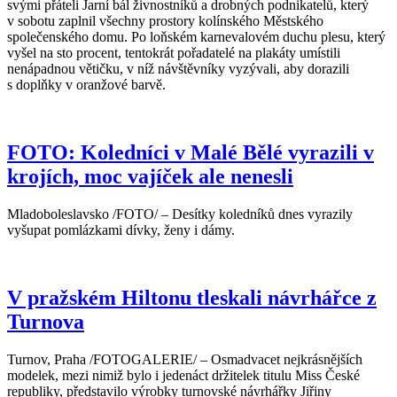
svými přáteli Jarní bál živnostníků a drobných podnikatelů, který
v sobotu zaplnil všechny prostory kolínského Městského
společenského domu. Po loňském karnevalovém duchu plesu, který
vyšel na sto procent, tentokrát pořadatelé na plakáty umístili
nenápadnou větičku, v níž návštěvníky vyzývali, aby dorazili
s doplňky v oranžové barvě.
FOTO: Koledníci v Malé Bělé vyrazili v
krojích, moc vajíček ale nenesli
Mladoboleslavsko /FOTO/ – Desítky koledníků dnes vyrazily
vyšupat pomlázkami dívky, ženy i dámy.
V pražském Hiltonu tleskali návrhářce z
Turnova
Turnov, Praha /FOTOGALERIE/ – Osmadvacet nejkrásnějších
modelek, mezi nimiž bylo i jedenáct držitelek titulu Miss České
republiky, představilo výrobky turnovské návrhářky Jiřiny