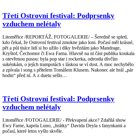
Třetí Ostrovní festival: Podprsenky
vzduchem nelétaly
Litoměřice /REPORTÁŽ, FOTOGALERIE/ – Šeredně se spletl,
kdo čekal, že Ostrovní festival zmokne jako loni. Počasí měl krásné,
pět a půl tisíce lidí si ho užilo i díky hvězdám jako Mandrage,
Kryštof, Čechomor či Ewa Farna. Hlavně na ni část publika koukala
s otevřenou pusou: byla pop star i rockerka, odrostla dívčím
sukénkám, o jejích trampotách s láskou se ví dost. A moc nechybělo
a zpívala i song s přítelem Tomášem Klusem. Nakonec ale hrál „pár
hodin“ před ní. A z duetu sešlo…
Třetí Ostrovní festival: Podprsenky
vzduchem nelétaly
Litoměřice /FOTOGALERIE/ - Překvapení akce? Zdařilá show
Ewy Farne, kapela Luno, „hrátky“ Davida Deyla s fanynkami a
počasí, které letos vyšlo skvěle.