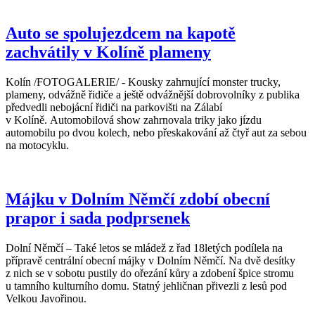
Auto se spolujezdcem na kapotě
zachvátily v Kolíně plameny
Kolín /FOTOGALERIE/ - Kousky zahrnující monster trucky,
plameny, odvážně řidiče a ještě odvážnější dobrovolníky z publika
předvedli nebojácní řidiči na parkovišti na Zálabí
v Kolíně. Automobilová show zahrnovala triky jako jízdu
automobilu po dvou kolech, nebo přeskakování až čtyř aut za sebou
na motocyklu.
Májku v Dolním Němčí zdobí obecní
prapor i sada podprsenek
Dolní Němčí – Také letos se mládež z řad 18letých podílela na
přípravě centrální obecní májky v Dolním Němčí. Na dvě desítky
z nich se v sobotu pustily do ořezání kůry a zdobení špice stromu
u tamního kulturního domu. Statný jehličnan přivezli z lesů pod
Velkou Javořinou.