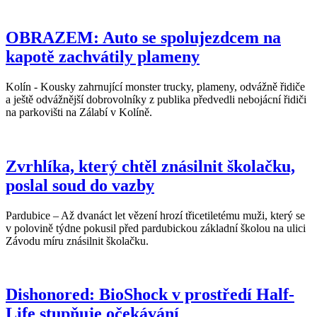
OBRAZEM: Auto se spolujezdcem na
kapotě zachvátily plameny
Kolín - Kousky zahrnující monster trucky, plameny, odvážně řidiče
a ještě odvážnější dobrovolníky z publika předvedli nebojácní řidiči
na parkovišti na Zálabí v Kolíně.
Zvrhlíka, který chtěl znásilnit školačku,
poslal soud do vazby
Pardubice – Až dvanáct let vězení hrozí třicetiletému muži, který se
v polovině týdne pokusil před pardubickou základní školou na ulici
Závodu míru znásilnit školačku.
Dishonored: BioShock v prostředí Half-
Life stupňuje očekávání