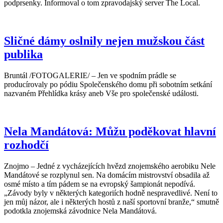
podprsenky. Informoval o tom zpravodajský server The Local.
Sličné dámy oslnily nejen mužskou část
publika
Bruntál /FOTOGALERIE/ – Jen ve spodním prádle se
producírovaly po pódiu Společenského domu při sobotním setkání
nazvaném Přehlídka krásy aneb Vše pro společenské události.
Nela Mandátová: Můžu poděkovat hlavní
rozhodčí
Znojmo – Jedné z vycházejících hvězd znojemského aerobiku Nele
Mandátové se rozplynul sen. Na domácím mistrovství obsadila až
osmé místo a tím pádem se na evropský šampionát nepodívá.
„Závody byly v některých kategoriích hodně nespravedlivé. Není to
jen můj názor, ale i některých hostů z naší sportovní branže,“ smutně
podotkla znojemská závodnice Nela Mandátová.