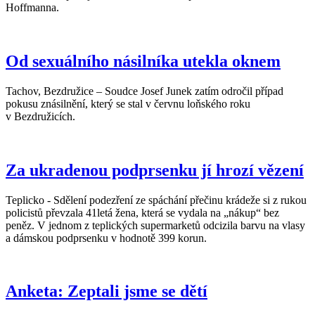
Hoffmanna.
Od sexuálního násilníka utekla oknem
Tachov, Bezdružice – Soudce Josef Junek zatím odročil případ
pokusu znásilnění, který se stal v červnu loňského roku
v Bezdružicích.
Za ukradenou podprsenku jí hrozí vězení
Teplicko - Sdělení podezření ze spáchání přečinu krádeže si z rukou
policistů převzala 41letá žena, která se vydala na „nákup“ bez
peněz. V jednom z teplických supermarketů odcizila barvu na vlasy
a dámskou podprsenku v hodnotě 399 korun.
Anketa: Zeptali jsme se dětí