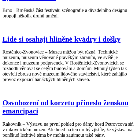
Brno - Brněnská část festivalu scénografie a divadelního designu
propojí několik druhů umění.
Lidé si osahají hliněné kvádry i došky
Rostěnice-Zvonovice – Muzea můžou být různá. Technické
muzeum, muzeum věnované pravěkým zbraním, ve světě je
dokonce i muzeum podprsenek. V Rostěnicích-Zvonovicích se
rozhodli věnovat se celým budovám a domům. Minulý týden tak
otevřeli zbrusu nové muzeum lidového stavitelství, které zahájilo
provoz expozicí hanáckých hliněných staveb.
Osvobození od korzetu přineslo ženskou
emancipaci
Rakovník – Výstavu na první pohled pro dámy hostí Petrovcova síň
v rakovnickém muzeu. Ale hned na ten druhý zjistíte, že výstava na
poněkud lechtivé téma by mohla zaujmout také pány.