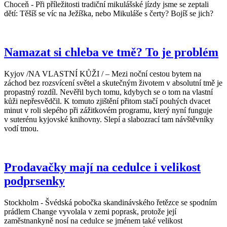
Choceň - Při příležitosti tradiční mikulášské jízdy jsme se zeptali
dětí: Těšíš se víc na Ježíška, nebo Mikuláše s čerty? Bojíš se jich?
Namazat si chleba ve tmě? To je problém
Kyjov /NA VLASTNÍ KŮŽI / – Mezi noční cestou bytem na
záchod bez rozsvícení světel a skutečným životem v absolutní tmě je
propastný rozdíl. Nevěřil bych tomu, kdybych se o tom na vlastní
kůži nepřesvědčil. K tomuto zjištění přitom stačí pouhých dvacet
minut v roli slepého při zážitkovém programu, který nyní funguje
v suterénu kyjovské knihovny. Slepí a slabozrací tam návštěvníky
vodí tmou.
Prodavačky mají na cedulce i velikost
podprsenky
Stockholm - Švédská pobočka skandinávského řetězce se spodním
prádlem Change vyvolala v zemi poprask, protože její
zaměstnankyně nosí na cedulce se jménem také velikost