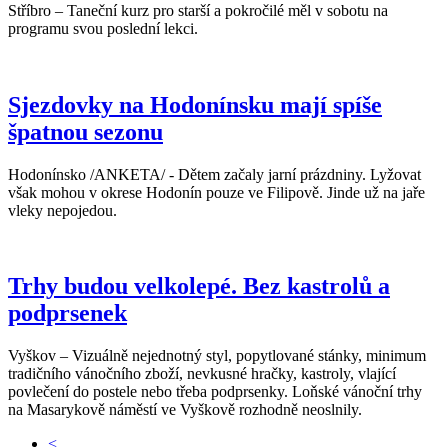
Stříbro – Taneční kurz pro starší a pokročilé měl v sobotu na
programu svou poslední lekci.
Sjezdovky na Hodonínsku mají spíše
špatnou sezonu
Hodonínsko /ANKETA/ - Dětem začaly jarní prázdniny. Lyžovat
však mohou v okrese Hodonín pouze ve Filipově. Jinde už na jaře
vleky nepojedou.
Trhy budou velkolepé. Bez kastrolů a
podprsenek
Vyškov – Vizuálně nejednotný styl, popytlované stánky, minimum
tradičního vánočního zboží, nevkusné hračky, kastroly, vlající
povlečení do postele nebo třeba podprsenky. Loňské vánoční trhy
na Masarykově náměstí ve Vyškově rozhodně neoslnily.
<