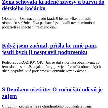
Žena schovala kradené závěsy a barvu do
dětského kočárku
Olomouc – Osmnáct případů krádeží během víkendu řešili
olomoučtí strážníci. Dva pachatelé jsou kvůli trestní minulosti
podezřelí ze spáchání trestného činu.
Když jsem začínal, přišla ke mně paní,
jestli bych jí nespravil podprsenku
Poděbrady /ROZHOVOR/ -Jak se stal z horníka obuvníkem, co
řemeslo dnes obnáší a jak to funguje v jedné z mála obuvnických
dílen, vyprávěl v té poděbradské obuvník Jozef Závoda.
S Deníkem ušetříte: O ruční šití oděvů je
zájem
Chrudim - Zeptali jsme se chrudimského podnikatele Ivana