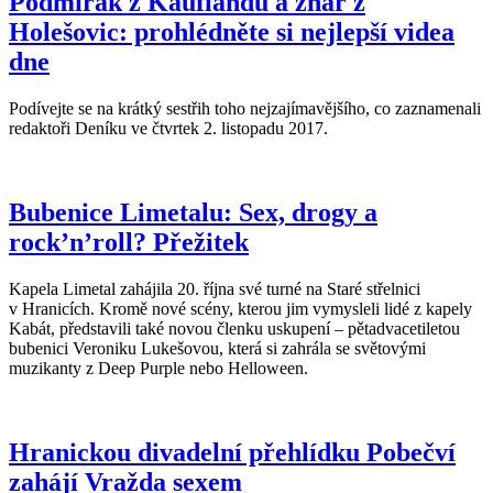
Podmírák z Kauflandu a žhář z
Holešovic: prohlédněte si nejlepší videa
dne
Podívejte se na krátký sestřih toho nejzajímavějšího, co zaznamenali
redaktoři Deníku ve čtvrtek 2. listopadu 2017.
Bubenice Limetalu: Sex, drogy a
rock’n’roll? Přežitek
Kapela Limetal zahájila 20. října své turné na Staré střelnici
v Hranicích. Kromě nové scény, kterou jim vymysleli lidé z kapely
Kabát, představili také novou členku uskupení – pětadvacetiletou
bubenici Veroniku Lukešovou, která si zahrála se světovými
muzikanty z Deep Purple nebo Helloween.
Hranickou divadelní přehlídku Pobečví
zahájí Vražda sexem