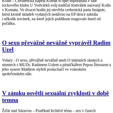
Kolín – Chvaletická kapela Komat si opět uspořádala v sále
rockového klubu U Vodvárků svůj tradiční festiválek nazvaný Kolín
v Komatu. Ve dvacet hodin jej otevřela cerhenická parta Insignie,
která kromě skladeb vydaných nedávno na EP desce zahrála
i několik novinek, na které jejich publikum reagovalo hned od
počátku.
O sexu převážně nevážně vyprávěl Radim
Uzel
Volary - O sexu, převážně nevážně aneb O intimních slastech a
strastech s MUDr. Radimem Uzlem a písničkářem Pepou Štrossem a
jeho synem Matějem slyšeli posluchači ve volarském
společenském sále.
V zámku osvětlí sexuální zvyklosti v době
temna
Žďár nad Sázavou – Poněkud lechtivé téma – sex v časech