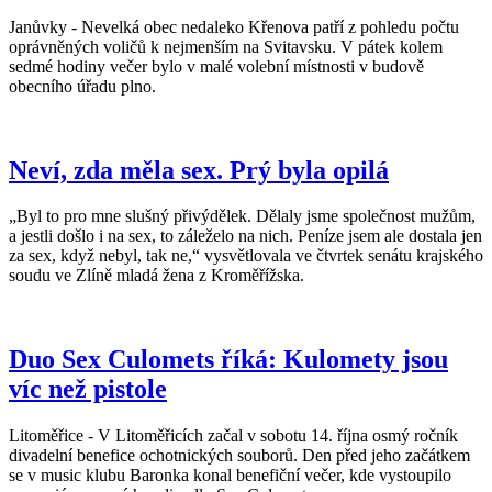
Janůvky - Nevelká obec nedaleko Křenova patří z pohledu počtu
oprávněných voličů k nejmenším na Svitavsku. V pátek kolem
sedmé hodiny večer bylo v malé volební místnosti v budově
obecního úřadu plno.
Neví, zda měla sex. Prý byla opilá
„Byl to pro mne slušný přivýdělek. Dělaly jsme společnost mužům,
a jestli došlo i na sex, to záleželo na nich. Peníze jsem ale dostala jen
za sex, když nebyl, tak ne,“ vysvětlovala ve čtvrtek senátu krajského
soudu ve Zlíně mladá žena z Kroměřížska.
Duo Sex Culomets říká: Kulomety jsou
víc než pistole
Litoměřice - V Litoměřicích začal v sobotu 14. října osmý ročník
divadelní benefice ochotnických souborů. Den před jeho začátkem
se v music klubu Baronka konal benefiční večer, kde vystoupilo