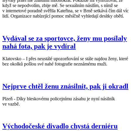
Bývalý přítel mě znásilnil mnohokrát. Pokaždé mi vyhrožoval, že
když se nepodvolím, zbije mě. Se sexuálním násilím, s nímž se
v internetové poradně svěřila Kateřina, se v Brně setkává čím dál víc
lidí. Organizace nabízející pomoc měsíčně vyhledají desítky obětí.
Vydával se za sportovce, ženy mu posílaly
nahá fota, pak je vydíral
Klatovsko – I přes neustálé upozorňování se stále najdou ženy, které
bez okolků pošlou své nahé fotografie neznámému muži.
Nejprve chtěl ženu znásilnit, pak ji okradl
Plzeň - Díky bleskovému policejnímu zásahu je nyní násilník
ve vazbě.
Východočeské divadlo chystá derniéru