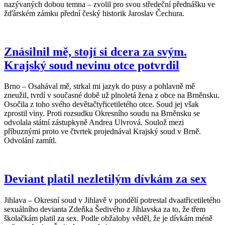
nazývaných dobou temna – zvolil pro svou středeční přednášku ve
žďárském zámku přední český historik Jaroslav Čechura.
Znásilnil mě, stojí si dcera za svým.
Krajský soud nevinu otce potvrdil
Brno – Osahával mě, strkal mi jazyk do pusy a pohlavně mě
zneužil, tvrdí v současné době už plnoletá žena z obce na Brněnsku.
Osočila z toho svého devětačtyřicetiletého otce. Soud jej však
zprostil viny. Proti rozsudku Okresního soudu na Brněnsku se
odvolala státní zástupkyně Andrea Ulvrová. Soulož mezi
příbuznými proto ve čtvrtek projednával Krajský soud v Brně.
Odvolání zamítl.
Deviant platil nezletilým dívkám za sex
Jihlava – Okresní soud v Jihlavě v pondělí potrestal dvaatřicetiletého
sexuálního devianta Zdeňka Šedivého z Jihlavska za to, že třem
školačkám platil za sex. Podle obžaloby věděl, že je dívkám méně