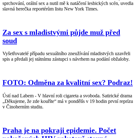
sprchování, orální sex a nutil mě k natáčení lesbických scén, uvedla
slavná herečka reportérům listu New York Times.
Za sex s mladistvými půjde muž před
soud
Vyšetřovatelé případu sexuálního zneužívání mladistvých uzavřeli
spis a předali jej státnímu zástupci s návrhem na podání obžaloby.
FOTO: Odměna za kvalitní sex? Podraz!
Ústí nad Labem - V hlavní roli cigareta a svoboda. Satirické drama
„Děkujeme, že zde kouříte“ má v pondělís v 19 hodin první reprízu
v Činoherním studiu.
Praha je na pokraji epidemie. Počet