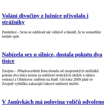
Volání divočiny z ložnice přivolalo i
strážníky
Pardubice - Sexu se oddávali tak vášnivě a hlasitě, že to sousedům
nedalo spát.
Nabízela sex u silnice, dostala pokutu dva
tisíce
Znojmo – Pětadvacetiletá žena dostala od znojemských strážníků
pokutu dva tisíce korun za nabízení erotických služeb u silnice
vedoucí z Oblekovic směrem na Hatě. Od roku 2009 platí ve
Znojmě vyhláška zakazující takové nabízení služeb.
V Janůvkách má polovina voličů odvoleno