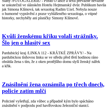
Slaný /FOTOGALERIE/ - Pořad O lásce a sexu převážně nevážně
se uskutečnil ve slánském Hotelu Hejtmanský dvůr. Publikum bavila
jak Simona Klímová, tak sexuolog Radim Uzel. Nebyla nouze
o humorné vyprávění z praxe vyhlášeného sexuologa, o vtipné
historky, nechyběly ani písničky Simony Klímové.
Kvůli ženskému křiku volali strážníky.
Šlo jen o hlasitý sex
Pardubický kraj /LINKA 112 - KRÁTKÉ ZPRÁVY/ - Na
pardubickou tísňovou linku se ve středu před třetí hodinou ráno
obrátila žena s tím, že z oken protějšího domu slyší ženský nářek
a křik.
Znásilnění žena oznámila po třech dnech,
policie zatím mlčí
Policisté vyšetřují, zda vůbec a případně kým bylo spácháno
znásilnění v podjezdu pod havířovskou železniční stanicí.