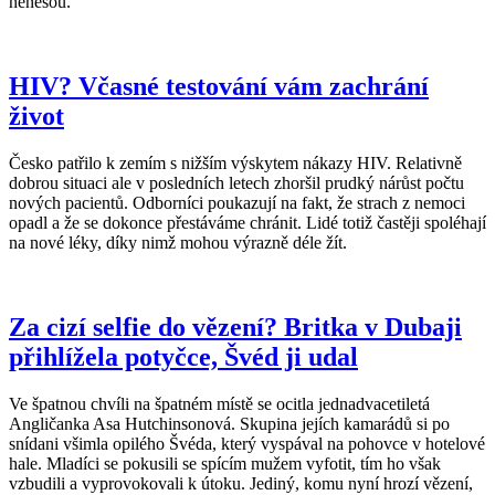
nenesou.
HIV? Včasné testování vám zachrání
život
Česko patřilo k zemím s nižším výskytem nákazy HIV. Relativně
dobrou situaci ale v posledních letech zhoršil prudký nárůst počtu
nových pacientů. Odborníci poukazují na fakt, že strach z nemoci
opadl a že se dokonce přestáváme chránit. Lidé totiž častěji spoléhají
na nové léky, díky nimž mohou výrazně déle žít.
Za cizí selfie do vězení? Britka v Dubaji
přihlížela potyčce, Švéd ji udal
Ve špatnou chvíli na špatném místě se ocitla jednadvacetiletá
Angličanka Asa Hutchinsonová. Skupina jejích kamarádů si po
snídani všimla opilého Švéda, který vyspával na pohovce v hotelové
hale. Mladíci se pokusili se spícím mužem vyfotit, tím ho však
vzbudili a vyprovokovali k útoku. Jediný, komu nyní hrozí vězení,