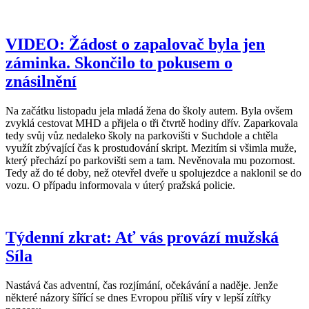
VIDEO: Žádost o zapalovač byla jen
záminka. Skončilo to pokusem o
znásilnění
Na začátku listopadu jela mladá žena do školy autem. Byla ovšem
zvyklá cestovat MHD a přijela o tři čtvrtě hodiny dřív. Zaparkovala
tedy svůj vůz nedaleko školy na parkovišti v Suchdole a chtěla
využít zbývající čas k prostudování skript. Mezitím si všimla muže,
který přechází po parkovišti sem a tam. Nevěnovala mu pozornost.
Tedy až do té doby, než otevřel dveře u spolujezdce a naklonil se do
vozu. O případu informovala v úterý pražská policie.
Týdenní zkrat: Ať vás provází mužská
Síla
Nastává čas adventní, čas rozjímání, očekávání a naděje. Jenže
některé názory šířící se dnes Evropou příliš víry v lepší zítřky