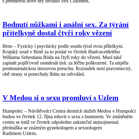
s premiérou nové hry divadlo Sex Culomets.
Bodnutí nůžkami i anální sex. Za týrání
přítelkyně dostal čtyři roky vězení
Brno – Fyzicky i psychicky podle soudu týral svou přítelkyni.
Krajský soud v Brně za to poslal ve čtvrtek třiadvacetiletého
Williama Sebestiana Böda na čtyři roky do vězení. Musí také
zaplatit pojišťovně osmdesát tisíc za léčbu poškozené. Ta utrpěla
posttraumatickou stresovou poruchu. Rozsudek není pravomocný,
obě strany si ponechaly lhůtu na odvolání.
V Medou si o sexu promluví s Uzlem
Humpolec – Návštěvníci Centra denních služeb Medou v Humpolci
budou ve čtvrtek 12. října mluvit o sexu s humorem. Ve zmíněném
centru se totiž ve čtvrtek odpoledne uskuteční stejnojmenná
přednáška se známým gynekologem a sexuologem
Radimem Uzlem.