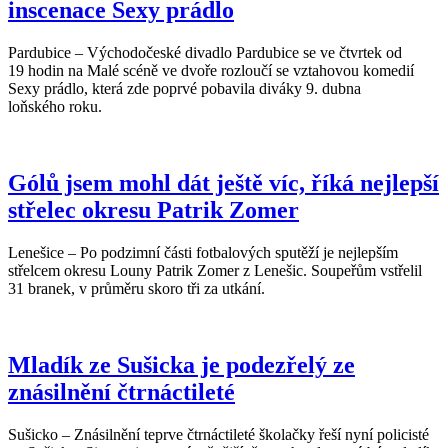
inscenace Sexy prádlo
Pardubice – Východočeské divadlo Pardubice se ve čtvrtek od
19 hodin na Malé scéně ve dvoře rozloučí se vztahovou komedií
Sexy prádlo, která zde poprvé pobavila diváky 9. dubna
loňského roku.
Gólů jsem mohl dát ještě víc, říká nejlepší
střelec okresu Patrik Zomer
Lenešice – Po podzimní části fotbalových sputěží je nejlepším
střelcem okresu Louny Patrik Zomer z Lenešic. Soupeřům vstřelil
31 branek, v průměru skoro tři za utkání.
Mladík ze Sušicka je podezřelý ze
znásilnění čtrnáctileté
Sušicko – Znásilnění teprve čtrnáctileté školačky řeší nyní policisté