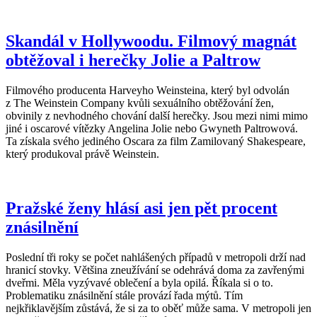
Skandál v Hollywoodu. Filmový magnát
obtěžoval i herečky Jolie a Paltrow
Filmového producenta Harveyho Weinsteina, který byl odvolán
z The Weinstein Company kvůli sexuálního obtěžování žen,
obvinily z nevhodného chování další herečky. Jsou mezi nimi mimo
jiné i oscarové vítězky Angelina Jolie nebo Gwyneth Paltrowová.
Ta získala svého jediného Oscara za film Zamilovaný Shakespeare,
který produkoval právě Weinstein.
Pražské ženy hlásí asi jen pět procent
znásilnění
Poslední tři roky se počet nahlášených případů v metropoli drží nad
hranicí stovky. Většina zneužívání se odehrává doma za zavřenými
dveřmi. Měla vyzývavé oblečení a byla opilá. Říkala si o to.
Problematiku znásilnění stále provází řada mýtů. Tím
nejkřiklavějším zůstává, že si za to oběť může sama. V metropoli jen