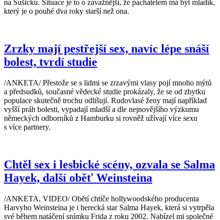
na Sušicku. Situace je to o závažnější, že pachatelem má být mladík,
který je o pouhé dva roky starší než ona.
Zrzky mají pestřejší sex, navíc lépe snáší
bolest, tvrdí studie
/ANKETA/ Přestože se s lidmi se zrzavými vlasy pojí mnoho mýtů
a předsudků, současné vědecké studie prokázaly, že se od zbytku
populace skutečně trochu odlišují. Rudovlasé ženy mají například
vyšší práh bolesti, vypadají mladší a dle nejnovějšího výzkumu
německých odborníků z Hamburku si rovněž užívají více sexu
s více partnery.
Chtěl sex i lesbické scény, ozvala se Salma
Hayek, další oběť Weinsteina
/ANKETA, VIDEO/ Obětí chtíče hollywoodského producenta
Harvyho Weinsteina je i herecká star Salma Hayek, která si vytrpěla
své během natáčení snímku Frida z roku 2002. Nabízel mi společné