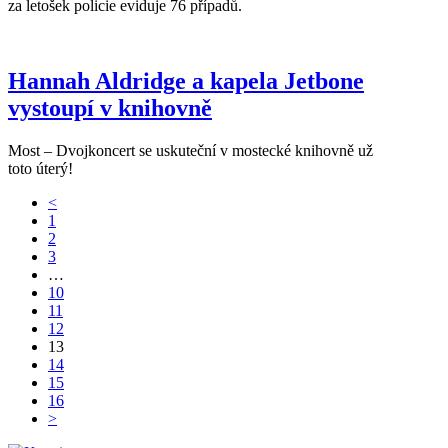
za letošek policie eviduje 76 případů.
Hannah Aldridge a kapela Jetbone
vystoupí v knihovně
Most – Dvojkoncert se uskuteční v mostecké knihovně už
toto úterý!
<
1
2
3
…
10
11
12
13
14
15
16
>