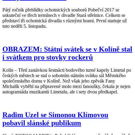
Pátý ročník přehlídky ochotnických souborů Pobečví 2017 se
uskuteční ve třech termínech v divadle Stará střelnice. Celkem se
představí tři ochotnická divadla s různými hrami. První startuje už
tuto neděli 5. listopadu.
OBRAZEM: Státní svátek se v Kolíně stal
i svátkem pro stovky rockerů
Kolín – Třetí zastávkou šestnácti bodového turné kapely Limetal po
českých městech se stal o sobotním státním svátku sál Městského
společenského domu v Kolíně. Než však jeho zpěvák Fany
Michalík vyběhl na připravené molo mezi fanoušky, čekala je nejen
autogramiáda muzikantů Limetalu, ale i sety dvou předkapel.
Radim Uzel se Simonou Klímovou
pobavil slánské publikum