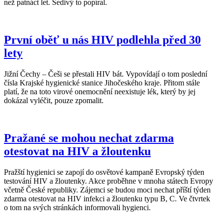
než patnáct let. Šedivý to popíral.
První oběť u nás HIV podlehla před 30
lety
Jižní Čechy – Češi se přestali HIV bát. Vypovídají o tom poslední
čísla Krajské hygienické stanice Jihočeského kraje. Přitom stále
platí, že na toto virové onemocnění neexistuje lék, který by jej
dokázal vyléčit, pouze zpomalit.
Pražané se mohou nechat zdarma
otestovat na HIV a žloutenku
Pražští hygienici se zapojí do osvětové kampaně Evropský týden
testování HIV a žloutenky. Akce proběhne v mnoha státech Evropy
včetně České republiky. Zájemci se budou moci nechat příští týden
zdarma otestovat na HIV infekci a žloutenku typu B, C. Ve čtvrtek
o tom na svých stránkách informovali hygienci.