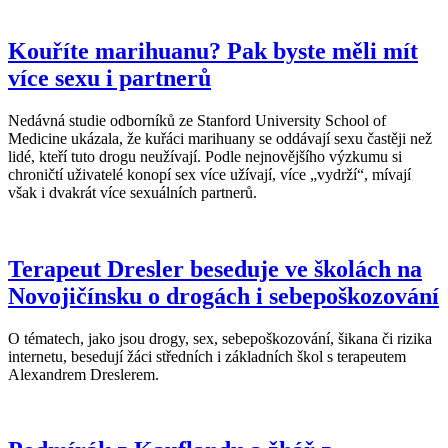
Kouříte marihuanu? Pak byste měli mít
více sexu i partnerů
Nedávná studie odborníků ze Stanford University School of
Medicine ukázala, že kuřáci marihuany se oddávají sexu častěji než
lidé, kteří tuto drogu neužívají. Podle nejnovějšího výzkumu si
chroničtí uživatelé konopí sex více užívají, více „vydrží“, mívají
však i dvakrát více sexuálních partnerů.
Terapeut Dresler beseduje ve školách na
Novojičínsku o drogách i sebepoškozování
O tématech, jako jsou drogy, sex, sebepoškozování, šikana či rizika
internetu, besedují žáci středních i základních škol s terapeutem
Alexandrem Dreslerem.