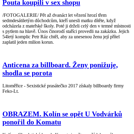
Pouta koupili v sex shopu
/FOTOGALERIE/ Pět až dvanáct let vězení hrozí třem
sedmdesátiletým důchodcům, kteří unesli matku dítěte, když
odcházela z mateřské školy. Poté ji drželi celý den v temné místnosti
s pytlem na hlavě. Únos činorodí staříci provedli na zakázku. Jejich
54letý komplic Petr Ráz chtěl, aby za unesenou ženu její přítel
zaplatil jeden milion korun.
Anticena za billboard. Ženy ponižuje,
shodla se porota
Litoměřice - Sexistické prasátečko 2017 získaly billboardy firmy
Feko-Lt.
OBRAZEM. Kolín se opět U Vodvárků
ponořil do Komatu