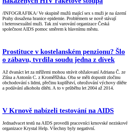
nakažených HIV raketově stoupá
/INFOGRAFIKA/ Ve skupině mužů mající sex s muži je na území
Prahy dosažena hranice epidemie. Problémem se nově stávají
i heterosexuální muži. Tak zní varování organizace Česká
společnost AIDS pomoc směrem k hlavnímu městu.
Prostituce v kostelanském penzionu? Šlo
o zábavu, tvrdila soudu jedna z dívek
Až dvanáct let za mřížemi mohou strávit obžalovaní Adriana Č. ze
Zlína a Antonín C. z Kroměřížska. Oba se měli dopustit zločinu
obchodování s lidmi, přečinu kuplířství, ohrožování výchovy dítěte
a podávání alkoholu dítěti. A to v průběhu let 2004 až 2014.
V Krnově nabízeli testování na AIDS
Jednadvacet testů na AIDS provedli pracovníci krnovské neziskové
organizace Krystal Help. Všechny byly negativní.