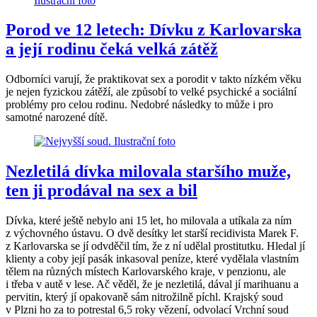
Porod ve 12 letech: Dívku z Karlovarska
a její rodinu čeká velká zátěž
Odborníci varují, že praktikovat sex a porodit v takto nízkém věku
je nejen fyzickou zátěží, ale způsobí to velké psychické a sociální
problémy pro celou rodinu. Nedobré následky to může i pro
samotné narozené dítě.
Nezletilá dívka milovala staršího muže,
ten ji prodával na sex a bil
Dívka, které ještě nebylo ani 15 let, ho milovala a utíkala za ním
z výchovného ústavu. O dvě desítky let starší recidivista Marek F.
z Karlovarska se jí odvděčil tím, že z ní udělal prostitutku. Hledal jí
klienty a coby její pasák inkasoval peníze, které vydělala vlastním
tělem na různých místech Karlovarského kraje, v penzionu, ale
i třeba v autě v lese. Ač věděl, že je nezletilá, dával jí marihuanu a
pervitin, který jí opakovaně sám nitrožilně píchl. Krajský soud
v Plzni ho za to potrestal 6,5 roky vězení, odvolací Vrchní soud