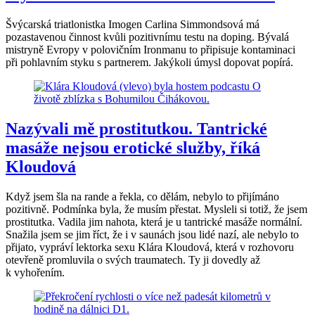
Švýcarská triatlonistka Imogen Carlina Simmondsová má
pozastavenou činnost kvůli pozitivnímu testu na doping. Bývalá
mistryně Evropy v polovičním Ironmanu to připisuje kontaminaci
při pohlavním styku s partnerem. Jakýkoli úmysl dopovat popírá.
Nazývali mě prostitutkou. Tantrické
masáže nejsou erotické služby, říká
Kloudová
Když jsem šla na rande a řekla, co dělám, nebylo to přijímáno
pozitivně. Podmínka byla, že musím přestat. Mysleli si totiž, že jsem
prostitutka. Vadila jim nahota, která je u tantrické masáže normální.
Snažila jsem se jim říct, že i v saunách jsou lidé nazí, ale nebylo to
přijato, vypráví lektorka sexu Klára Kloudová, která v rozhovoru
otevřeně promluvila o svých traumatech. Ty ji dovedly až
k vyhořením.