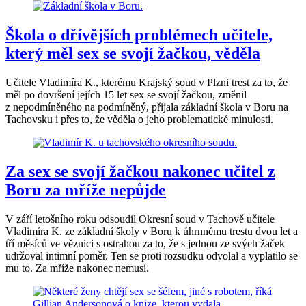
Škola o dřívějších problémech učitele,
který měl sex se svojí žačkou, věděla
Učitele Vladimíra K., kterému Krajský soud v Plzni trest za to, že
měl po dovršení jejích 15 let sex se svojí žačkou, změnil
z nepodmíněného na podmíněný, přijala základní škola v Boru na
Tachovsku i přes to, že věděla o jeho problematické minulosti.
Za sex se svojí žačkou nakonec učitel z
Boru za mříže nepůjde
V září letošního roku odsoudil Okresní soud v Tachově učitele
Vladimíra K. ze základní školy v Boru k úhrnnému trestu dvou let a
tří měsíců ve věznici s ostrahou za to, že s jednou ze svých žaček
udržoval intimní poměr. Ten se proti rozsudku odvolal a vyplatilo se
mu to. Za mříže nakonec nemusí.