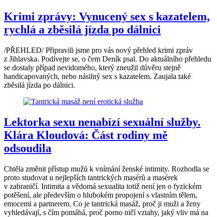
Krimi zprávy: Vynucený sex s kazatelem,
rychlá a zběsilá jízda po dálnici
/PŘEHLED/ Připravili jsme pro vás nový přehled krimi zpráv
z Jihlavska. Podívejte se, o čem Deník psal. Do aktuálního přehledu
se dostaly případ nevidomého, který zneužil důvěru stejně
handicapovaných, nebo násilný sex s kazatelem. Zaujala také
zběsilá jízda po dálnici.
Lektorka sexu nenabízí sexuální služby.
Klára Kloudová: Část rodiny mě
odsoudila
Chtěla změnit přístup mužů k vnímání ženské intimity. Rozhodla se
proto studovat u nejlepších tantrických masérů a masérek
v zahraničí. Intimita a vědomá sexualita totiž není jen o fyzickém
potěšení, ale především o hlubokém propojení s vlastním tělem,
emocemi a partnerem. Co je tantrická masáž, proč ji muži a ženy
vyhledávají, s čím pomáhá, proč porno ničí vztahy, jaký vliv má na