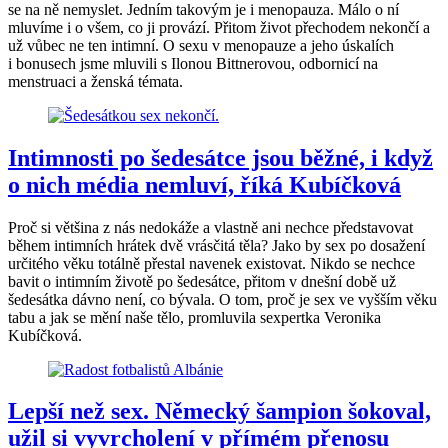
se na ně nemyslet. Jedním takovým je i menopauza. Málo o ní
mluvíme i o všem, co ji provází. Přitom život přechodem nekončí a
už vůbec ne ten intimní. O sexu v menopauze a jeho úskalích
i bonusech jsme mluvili s Ilonou Bittnerovou, odbornicí na
menstruaci a ženská témata.
Intimnosti po šedesátce jsou běžné, i když
o nich média nemluví, říká Kubíčková
Proč si většina z nás nedokáže a vlastně ani nechce představovat
během intimních hrátek dvě vrásčitá těla? Jako by sex po dosažení
určitého věku totálně přestal navenek existovat. Nikdo se nechce
bavit o intimním životě po šedesátce, přitom v dnešní době už
šedesátka dávno není, co bývala. O tom, proč je sex ve vyšším věku
tabu a jak se mění naše tělo, promluvila sexpertka Veronika
Kubíčková.
Lepší než sex. Německý šampion šokoval,
užil si vyvrcholení v přímém přenosu