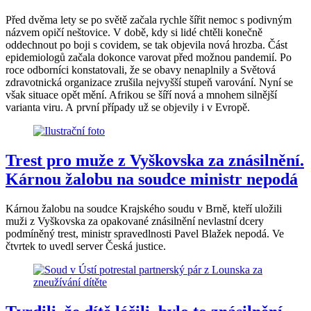
Před dvěma lety se po světě začala rychle šířit nemoc s podivným
názvem opičí neštovice. V době, kdy si lidé chtěli konečně
oddechnout po boji s covidem, se tak objevila nová hrozba. Část
epidemiologů začala dokonce varovat před možnou pandemií. Po
roce odborníci konstatovali, že se obavy nenaplnily a Světová
zdravotnická organizace zrušila nejvyšší stupeň varování. Nyní se
však situace opět mění. Afrikou se šíří nová a mnohem silnější
varianta viru. A první případy už se objevily i v Evropě.
Trest pro muže z Vyškovska za znásilnění.
Kárnou žalobu na soudce ministr nepodá
Kárnou žalobu na soudce Krajského soudu v Brně, kteří uložili
muži z Vyškovska za opakované znásilnění nevlastní dcery
podmíněný trest, ministr spravedlnosti Pavel Blažek nepodá. Ve
čtvrtek to uvedl server Česká justice.