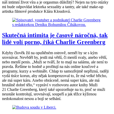
náš intimní život víra a je orgasmus důležitý? Nejen na tyto otázky
mi bude odpovídat lektorka sexuality a tantry, ale také make-up
artistka filmové produkce Klára Kloudová.
Skutečná intimita je časově náročná, tak
lidé volí porno, říká Charlie Greenberg
Kdyby člověk žil na opuštěném ostrově, neměl by se s kým
srovnávat. Nevěděl by, jestli má větší, či menší svaly, anebo větší,
nebo menší penis. „Muži se tváří, že to mají na salámu, ale není to
pravda. Řešíme to hodně a profitují na nás online koučové a
programy, kurzy a webináře. Chlap to samozřejmě nepřizná, raději
vydá tisíce korun, aby nějak kompenzoval to, že má velké břicho,
ale má super káru. Anebo obráceně, nemá super káru, ale má
brutálně dobré tělo,“ vypráví v rozhovoru autor knihy Muži
21 Charlie Greenberg, který také upozorňuje na to, proč se muži
neustále kontrolují, srovnávají, soupeří a jak těžce kýženou
nedokonalost nesou a bojí se selhání.