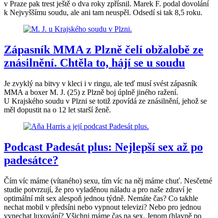
v Praze pak trest ještě o dva roky zpřísnil. Marek F. podal dovolání
k Nejvyššímu soudu, ale ani tam neuspěl. Odsedí si tak 8,5 roku.
Zápasník MMA z Plzně čelí obžalobě ze
znásilnění. Chtěla to, hájí se u soudu
Je zvyklý na bitvy v kleci i v ringu, ale teď musí svést zápasník
MMA a boxer M. J. (25) z Plzně boj úplně jiného ražení.
U Krajského soudu v Plzni se totiž zpovídá ze znásilnění, jehož se
měl dopustit na o 12 let starší ženě.
Podcast Padesát plus: Nejlepší sex až po
padesátce?
Čím víc máme (vítaného) sexu, tím víc na něj máme chuť. Nesčetné
studie potvrzují, že pro vyladěnou náladu a pro naše zdraví je
optimální mít sex alespoň jednou týdně. Nemáte čas? Co takhle
nechat mobil v předsíni nebo vypnout televizi? Nebo pro jednou
vynechat luxování? Všichni máme čas na sex. Jenom (hlavně po