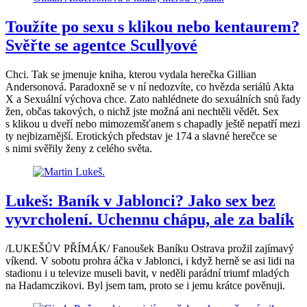
Toužíte po sexu s klikou nebo kentaurem?
Svěřte se agentce Scullyové
Chci. Tak se jmenuje kniha, kterou vydala herečka Gillian
Andersonová. Paradoxně se v ní nedozvíte, co hvězda seriálů Akta
X a Sexuální výchova chce. Zato nahlédnete do sexuálních snů řady
žen, občas takových, o nichž jste možná ani nechtěli vědět. Sex
s klikou u dveří nebo mimozemšťanem s chapadly ještě nepatří mezi
ty nejbizarnější. Erotických představ je 174 a slavné herečce se
s nimi svěřily ženy z celého světa.
Lukeš: Baník v Jablonci? Jako sex bez
vyvrcholení. Uchennu chápu, ale za balík
/LUKEŠŮV PŘÍMÁK/ Fanoušek Baníku Ostrava prožil zajímavý
víkend. V sobotu prohra áčka v Jablonci, i když herně se asi lidi na
stadionu i u televize museli bavit, v neděli parádní triumf mladých
na Hadamczikovi. Byl jsem tam, proto se i jemu krátce pověnuji.