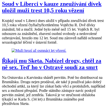
Soud v Liberci v kauze zneužívání dívek
uložil muži trest 10,5 roku vězení
Krajský soud v Liberci dnes uložil v případu zneužívání dívek trest
10,5 roku vězení čtyřiačtyřicetiletému Vojtěchu R. Dvě dívky
znásilnil, bil a mučil. Jedné bylo méně než 15 let. Vojtěch R. byl
odsouzen za znásilnění, zbavení osobní svobody a nedovolené
ozbrojování, hrozilo mu 12 let. Soud mu zároveň nařídil ochranné
sexuologické léčení v ústavní formě.
Říkají mu Sketa. Nabízel drogy, chtěl za
ně sex. Teď ho v Ostravě soudí za smrt
Na Ostravsku a Karvinsku sháněl pervitin. Poté ho distribuoval na
Bruntálsku. Drogu nejen prodával, ale také ji používal jako dobrý
obchodní artikl, za který lze získat řadu věcí a protislužeb, například
sex a možnost přespání. Podle státního zástupce navíc poskytl
pervitin známé, jež zemřela. Taková je ve stručnosti obžaloba
týkající se Karla S. (34 let) z Bruntálska známého pod
přezdívkou Sketa.