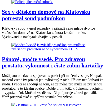
Sex v dětském domově na Klatovsku
potrestal soud podmínkou
Klatovský soud vynesl rozsudek v případě sexu mladé dvojice
v dětském domově na Klatovsku z února letošního roku.
Vychovatelka nachytala dvojici v posteli.
Pánové, močte vsedě. Pro zdravou
prostatu, výkonnost i čisté zubní kartáčky
Muži jsou odedávna spojováni s pozicí při močení vestoje. Naopak
močení vsedě by přiznal jen málokterý z nich. Přitom není důvod ke
studu. I vědci se shodují na tom, že zejména pro muže se zvětšenou
prostatou je to ideální pozice. Dojde při ní totiž k úplnému uvolnění
a vyprázdnění. Močení vsedě rovněž podporuje zdraví genitálií,
čímž přispívá také k lepšímu sexuálnímu výkonu.