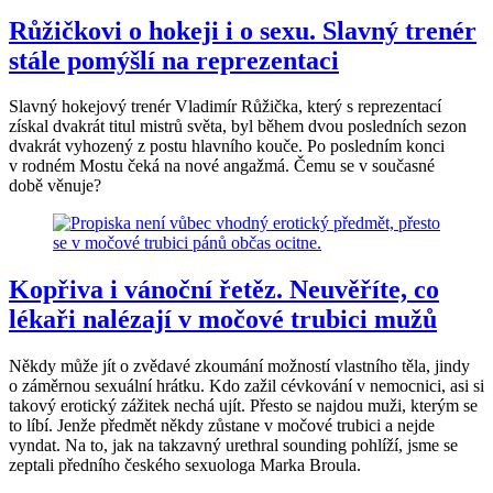
Růžičkovi o hokeji i o sexu. Slavný trenér
stále pomýšlí na reprezentaci
Slavný hokejový trenér Vladimír Růžička, který s reprezentací
získal dvakrát titul mistrů světa, byl během dvou posledních sezon
dvakrát vyhozený z postu hlavního kouče. Po posledním konci
v rodném Mostu čeká na nové angažmá. Čemu se v současné
době věnuje?
Kopřiva i vánoční řetěz. Neuvěříte, co
lékaři nalézají v močové trubici mužů
Někdy může jít o zvědavé zkoumání možností vlastního těla, jindy
o záměrnou sexuální hrátku. Kdo zažil cévkování v nemocnici, asi si
takový erotický zážitek nechá ujít. Přesto se najdou muži, kterým se
to líbí. Jenže předmět někdy zůstane v močové trubici a nejde
vyndat. Na to, jak na takzavný urethral sounding pohlíží, jsme se
zeptali předního českého sexuologa Marka Broula.