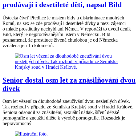
prodávají i desetileté děti, napsal Bild
Ústecká čtvrť Předlice je místem bídy a diskriminace mnohých
Romů, na sex se zde prodávají i desetileté dívky a mezi zájemci
o mladé prostitutky nechybí ani Němci. V reportáži to uvedl deník
Bild, který je nejprodávanějším listem v Německu. Bild
poznamenal, že prostituce živená chudobou je od Německa
vzdálena jen 15 kilometrů.
Senior dostal osm let za znásilňování dvou
dívek
Osm let vězení za dlouhodobé zneužívání dvou nezletilých dívek.
Tak rozhodl v případu ze Semilska Krajský soud v Hradci Králové.
Seniora odsoudil za znásilnění, sexuální nátlak, šíření dětské
pornografie a zneužití dítěte k výrobě pornografie. Rozsudek je
nepravomocný.