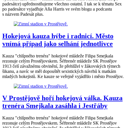
padesátce) upřednostňujeme všechno ostatní. I tak se k tématu Sex
po padesátce vyjadřuje Aňa Harris ve svém blogu a podcastu
s názvem Padesát plus.
Hokejová kauza hýbe i radnicí. Město
vnímá případ jako selhání jednotlivce
Kauza "chlípného trenéra" hokejové mládeže Filipa Smejkala
rezonuje celým Prostějovskem. Šéftrenér mládeže SK Prostějov
1913 čelí závažnému obvinění, že přehlížel v žákovských týmech
šikanu, a navíc se měl dopouštět sexistických návrhů k matkám
mladých hokejistů. Ke kauze se veřejně vyjádřilo i město Prostějov.
V Prostějově hoří hokejová válka. Kauza
trenéra Smejkala zasáhla i Jestřáby
Kauza "chlípného trenéra" hokejové mládeže Filipa Smejkala
rezonuje celým Prostějovskem. Šéftrenér mládeže SK Prostějov