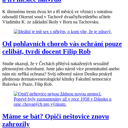
K úhrnnému trestu dvou let a tří měsíců ve věznici s ostrahou
odsoudil Okresní soud v Tachově dvaačtyřicetiletého učitele
Vladimíra K. ze základní školy v Boru na Tachovsku.
Od pohlavních chorob vás ochrání pouze
celibát, tvrdí docent Filip Rob
Studie ukazují, že v Čechách přibývá nakažených sexuálně
přenosnými chorobami. Jsme jako národ více promiskuitní anebo
nám nic neříká ochrana? Svůj odborný názor Deníku poskytl
přednosta dermatovenerologické kliniky Fakultní nemocnice
Bulovka v Praze, Filip Rob.
Máme se bát? Opičí neštovice znovu
zahrozily