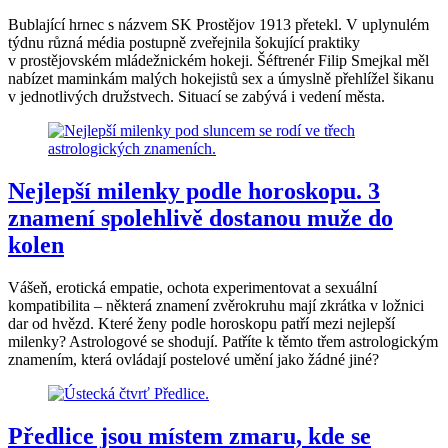
Bublající hrnec s názvem SK Prostějov 1913 přetekl. V uplynulém
týdnu různá média postupně zveřejnila šokující praktiky
v prostějovském mládežnickém hokeji. Šéftrenér Filip Smejkal měl
nabízet maminkám malých hokejistů sex a úmyslně přehlížel šikanu
v jednotlivých družstvech. Situací se zabývá i vedení města.
Nejlepší milenky podle horoskopu. 3
znamení spolehlivě dostanou muže do
kolen
Vášeň, erotická empatie, ochota experimentovat a sexuální
kompatibilita – některá znamení zvěrokruhu mají zkrátka v ložnici
dar od hvězd. Které ženy podle horoskopu patří mezi nejlepší
milenky? Astrologové se shodují. Patříte k těmto třem astrologickým
znamením, která ovládají postelové umění jako žádné jiné?
Předlice jsou místem zmaru, kde se