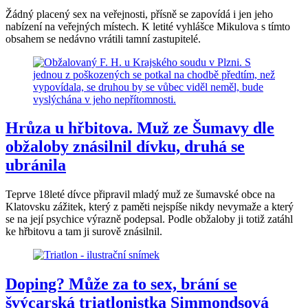
Žádný placený sex na veřejnosti, přísně se zapovídá i jen jeho
nabízení na veřejných místech. K letité vyhlášce Mikulova s tímto
obsahem se nedávno vrátili tamní zastupitelé.
Hrůza u hřbitova. Muž ze Šumavy dle
obžaloby znásilnil dívku, druhá se
ubránila
Teprve 18leté dívce připravil mladý muž ze šumavské obce na
Klatovsku zážitek, který z paměti nejspíše nikdy nevymaže a který
se na její psychice výrazně podepsal. Podle obžaloby ji totiž zatáhl
ke hřbitovu a tam ji surově znásilnil.
Doping? Může za to sex, brání se
švýcarská triatlonistka Simmondsová