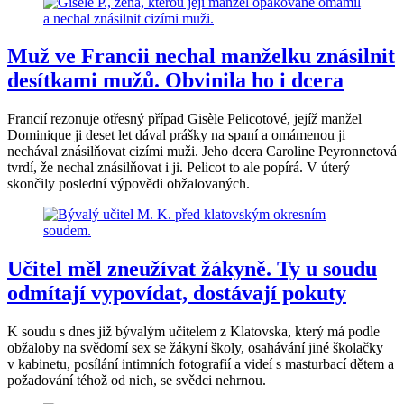
Muž ve Francii nechal manželku znásilnit
desítkami mužů. Obvinila ho i dcera
Francií rezonuje otřesný případ Gisèle Pelicotové, jejíž manžel
Dominique ji deset let dával prášky na spaní a omámenou ji
nechával znásilňovat cizími muži. Jeho dcera Caroline Peyronnetová
tvrdí, že nechal znásilňovat i ji. Pelicot to ale popírá. V úterý
skončily poslední výpovědi obžalovaných.
Učitel měl zneužívat žákyně. Ty u soudu
odmítají vypovídat, dostávají pokuty
K soudu s dnes již bývalým učitelem z Klatovska, který má podle
obžaloby na svědomí sex se žákyní školy, osahávání jiné školačky
v kabinetu, posílání intimních fotografií a videí s masturbací dětem a
požadování téhož od nich, se svědci nehrnou.