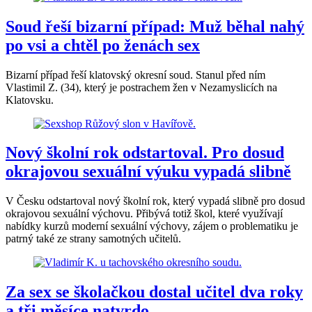
Soud řeší bizarní případ: Muž běhal nahý
po vsi a chtěl po ženách sex
Bizarní případ řeší klatovský okresní soud. Stanul před ním
Vlastimil Z. (34), který je postrachem žen v Nezamyslicích na
Klatovsku.
Nový školní rok odstartoval. Pro dosud
okrajovou sexuální výuku vypadá slibně
V Česku odstartoval nový školní rok, který vypadá slibně pro dosud
okrajovou sexuální výchovu. Přibývá totiž škol, které využívají
nabídky kurzů moderní sexuální výchovy, zájem o problematiku je
patrný také ze strany samotných učitelů.
Za sex se školačkou dostal učitel dva roky
a tři měsíce natvrdo