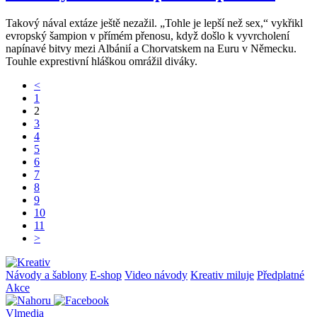
Takový nával extáze ještě nezažil. „Tohle je lepší než sex,“ vykřikl
evropský šampion v přímém přenosu, když došlo k vyvrcholení
napínavé bitvy mezi Albánií a Chorvatskem na Euru v Německu.
Touhle exprestivní hláškou omrážil diváky.
<
1
2
3
4
5
6
7
8
9
10
11
>
Návody a šablony
E-shop
Video návody
Kreativ miluje
Předplatné
Akce
Vlmedia