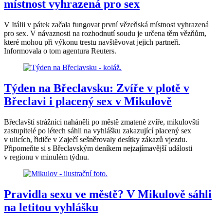
místnost vyhrazená pro sex
V Itálii v pátek začala fungovat první vězeňská místnost vyhrazená
pro sex. V návaznosti na rozhodnutí soudu je určena těm vězňům,
které mohou při výkonu trestu navštěvovat jejich partneři.
Informovala o tom agentura Reuters.
Týden na Břeclavsku: Zvíře v plotě v
Břeclavi i placený sex v Mikulově
Břeclavští strážníci naháněli po městě zmatené zvíře, mikulovští
zastupitelé po létech sáhli na vyhlášku zakazující placený sex
v ulicích, řidiče v Zaječí sešněrovaly desítky zákazů vjezdu.
Připomeňte si s Břeclavským deníkem nejzajímavější události
v regionu v minulém týdnu.
Pravidla sexu ve městě? V Mikulově sáhli
na letitou vyhlášku