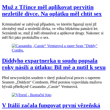
Muž z Třince měl aplikovat pervitin
nezletilé dívce. Na oplátku měl chtít sex
Kriminalisté se zabývají případem, ve kterém figurují nyní již
obviněný muž a nezletilá dívka, ve věku blízkému patnácti let.
Seznámili se, muž jí měl obstarávat a aplikovat drogy. Nakonec si
měl říct jako protislužbu o sex.
Diddyho expartnerka u soudu popsala
roky násilí a útlaku: Bil mě a nutil k sexu
Před newyorským soudem v úterý pokračoval proces s raperem
Seanem „Diddym“ Combsem. Před porotou vypovídala mužova
bývalá přítelkyně Cassandra „Cassie“ Venturová.
V Itálii začala fungovat první vězeňská