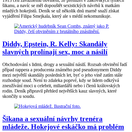
1913 čelí závažnému obvinění, že přehlížel v žákovských týmech
šikanu, a navíc se měl dopouštět sexistických návrhů k matkám
mladých hokejistů. Deník se už několik dnů marně snaží získat
vyjádření Filipa Smejkala, který ale s médií nekomunikuje.
Diddy, Epstein, R. Kelly: Skandály
slavných prolínají sex, moc a násilí
Obchodování s lidmi, drogy a sexuální násilí. Rozsah obvinění řadí
případ rappera a producenta známého pod pseudonymem Diddy
mezi největší skandály posledních let, byť o jeho vině zatím stále
rozhoduje soud. Není to zdaleka poprvé, kdy se lidem odkrývá
zneužívání moci u celebrit, miliardářů nebo i členů královských
rodin. Deník připravil přehled největších kauz slavných, které
skončily u soudu.
Šikana a sexuální návrhy trenéra
mládeže. Hokejové eskáčko má problém