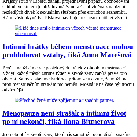
Krajský soud v Liberci zahájil projednávání případu obchodování
s lidmi, ve kterém je obžalovaná Sandra G. obviněna z nabízení
nezletilých dívek k sexuálním službám přes erotickou seznamku.
Státní zástupkyně Iva Plšková navrhuje trest osm a půl let vězení.
Intimní hrátky během menstruace mohou
prohlubovat vztahy, říká Anna Marešová
Proč si neužíváme víc postelových hrátek v období menstruace?
Vždyť každý měsíc zhruba týden v životě ženy zabírá právě toto
období. Samy si stavíme bariéry a přitom se ukazuje, že muži by
proti menstruačním hrátkám nic neměli. Možná je na čase být trochu
odvážnější…
Menopauza není strašák a intimní život
po ní nekončí, říká Ilona Bittnerová
Jsou období v životě ženy, které nás samotné trochu děsí a snažíme