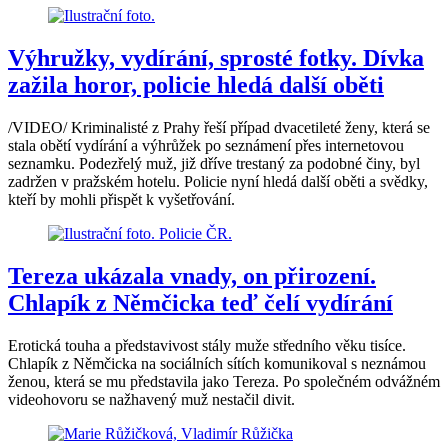
Výhružky, vydírání, sprosté fotky. Dívka
zažila horor, policie hledá další oběti
/VIDEO/ Kriminalisté z Prahy řeší případ dvacetileté ženy, která se
stala obětí vydírání a výhrůžek po seznámení přes internetovou
seznamku. Podezřelý muž, již dříve trestaný za podobné činy, byl
zadržen v pražském hotelu. Policie nyní hledá další oběti a svědky,
kteří by mohli přispět k vyšetřování.
Tereza ukázala vnady, on přirození.
Chlapík z Němčicka teď čelí vydírání
Erotická touha a představivost stály muže středního věku tisíce.
Chlapík z Němčicka na sociálních sítích komunikoval s neznámou
ženou, která se mu představila jako Tereza. Po společném odvážném
videohovoru se nažhavený muž nestačil divit.