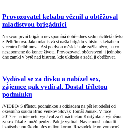
Provozovatel kebabu věznil a obtěžoval
mladistvou brigádnici
Na svou první brigádu nevzpomíná dobře dnes sedmnáctiletá dívka
z Pelhřimova. Jako mladistvá si našla brigádu v bistru s kebabem
v centru Pelhřimova. Asi po dvou měsících ale zažila něco, na co
nezapomene do konce života. Provozovatel občerstvení ji jednoho
dne zamkl v bytě nad bistrem, kde uklízela a začal ji obtěžovat.
Vydával se za dívku a nabízel sex,
zájemce pak vydíral. Dostal tříletou
podmínku
/VIDEO/ S tříletou podmínkou s odkladem na pět let odešel od
okresního soudu Brno-venkov Slovák Tomáš Janiak. V roce
2017 se na internetu vydával za čtrnáctiletou Kristýnku a výměnou
za sex lákal z mužů peníze. Pak je vydíral. Navíc musí nahradit
i způsobenou škodu přes milion korun. Rozsudek je pravomocný,