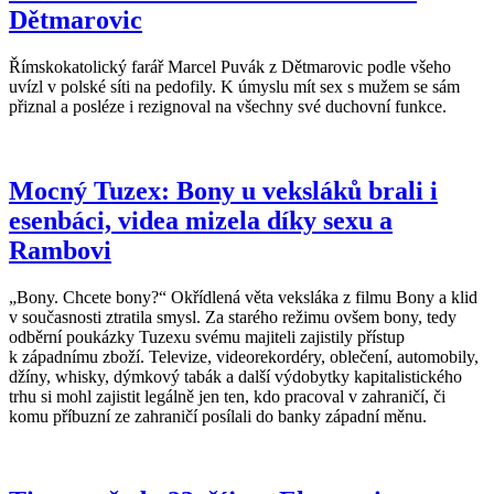
Dětmarovic
Římskokatolický farář Marcel Puvák z Dětmarovic podle všeho
uvízl v polské síti na pedofily. K úmyslu mít sex s mužem se sám
přiznal a posléze i rezignoval na všechny své duchovní funkce.
Mocný Tuzex: Bony u veksláků brali i
esenbáci, videa mizela díky sexu a
Rambovi
„Bony. Chcete bony?“ Okřídlená věta veksláka z filmu Bony a klid
v současnosti ztratila smysl. Za starého režimu ovšem bony, tedy
odběrní poukázky Tuzexu svému majiteli zajistily přístup
k západnímu zboží. Televize, videorekordéry, oblečení, automobily,
džíny, whisky, dýmkový tabák a další výdobytky kapitalistického
trhu si mohl zajistit legálně jen ten, kdo pracoval v zahraničí, či
komu příbuzní ze zahraničí posílali do banky západní měnu.