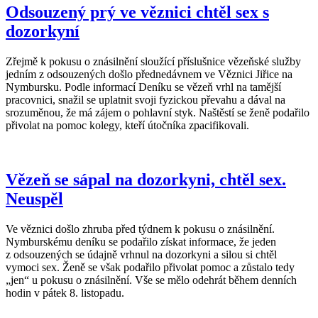
Odsouzený prý ve věznici chtěl sex s
dozorkyní
Zřejmě k pokusu o znásilnění sloužící příslušnice vězeňské služby
jedním z odsouzených došlo přednedávnem ve Věznici Jiřice na
Nymbursku. Podle informací Deníku se vězeň vrhl na tamější
pracovnici, snažil se uplatnit svoji fyzickou převahu a dával na
srozuměnou, že má zájem o pohlavní styk. Naštěstí se ženě podařilo
přivolat na pomoc kolegy, kteří útočníka zpacifikovali.
Vězeň se sápal na dozorkyni, chtěl sex.
Neuspěl
Ve věznici došlo zhruba před týdnem k pokusu o znásilnění.
Nymburskému deníku se podařilo získat informace, že jeden
z odsouzených se údajně vrhnul na dozorkyni a silou si chtěl
vymoci sex. Ženě se však podařilo přivolat pomoc a zůstalo tedy
„jen“ u pokusu o znásilnění. Vše se mělo odehrát během denních
hodin v pátek 8. listopadu.