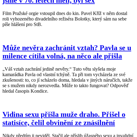
jsme v 70. letech měli, byl sex
Film Pražské orgie vstoupil dnes do kin. Pavel Kříž v něm dostal
roli vyhozeného divadelního režiséra Bolotky, který sám na sebe
píše hlášení pro StB.
Může nevěra zachránit vztah? Pavla se u
milence cítila volná, na něco ale přišla
„Váš vztah zachrání jedině nevěry.“ Tuto větu slyšela moje
kamarádka Pavla od vlastní tchýně. Ta při tom vycházela ze své
zkušenosti: to, co jí scházelo doma, hledala v jiných náručích, takže
se s mužem nikdy nerozvedla. Může to takto fungovat? Odpověď
hledal časopis Kondice.
Vidina sexu přišla muže draho. Přišel o
statisíce, čelil obvinění ze znásilnění
Nikdy předtím ji neviděl. Stačil ale příslib úžasného sexu a invalidní