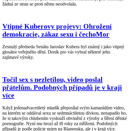
žádná ze stran se proti němu neodvolala.
Vtipné Kuberovy projevy: Ohrožení
demokracie, zákaz sexu i čechoMor
Zesnulý předseda Senátu Jaroslav Kubera byl známý i jako vtipný
glosátor veřejného dění. Deník pro vás vybral některé jeho
zajímavé výroky.
Točil sex s nezletilou, video poslal
přátelům. Podobných případů je v kraji
více
Když jedenadvacetiletý mladík přeposílal svým kamarádům video,
na kterém se oddával sexu se sedmnáctiletou dívkou, nenapadlo ho,
že si takovým chlubením vyslouží obvinění z výroby a šíření dětské
pornografie. Nyní mu hrozí až tři roky za mřížemi. Podobných
případů je podle policie nejen na Blanensku, ale i v kraji více.