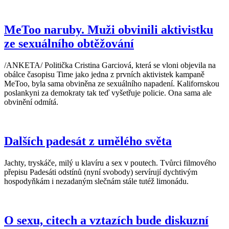
MeToo naruby. Muži obvinili aktivistku
ze sexuálního obtěžování
/ANKETA/ Politička Cristina Garciová, která se vloni objevila na
obálce časopisu Time jako jedna z prvních aktivistek kampaně
MeToo, byla sama obviněna ze sexuálního napadení. Kalifornskou
poslankyni za demokraty tak teď vyšetřuje policie. Ona sama ale
obvinění odmítá.
Dalších padesát z umělého světa
Jachty, tryskáče, milý u klavíru a sex v poutech. Tvůrci filmového
přepisu Padesáti odstínů (nyní svobody) servírují dychtivým
hospodyňkám i nezadaným slečnám stále tutéž limonádu.
O sexu, citech a vztazích bude diskuzní