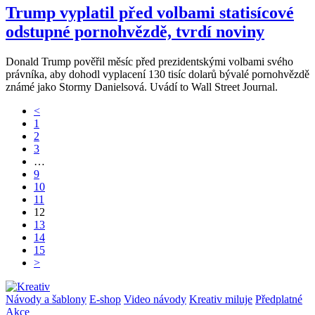
Trump vyplatil před volbami statisícové
odstupné pornohvězdě, tvrdí noviny
Donald Trump pověřil měsíc před prezidentskými volbami svého
právníka, aby dohodl vyplacení 130 tisíc dolarů bývalé pornohvězdě
známé jako Stormy Danielsová. Uvádí to Wall Street Journal.
<
1
2
3
…
9
10
11
12
13
14
15
>
Návody a šablony
E-shop
Video návody
Kreativ miluje
Předplatné
Akce