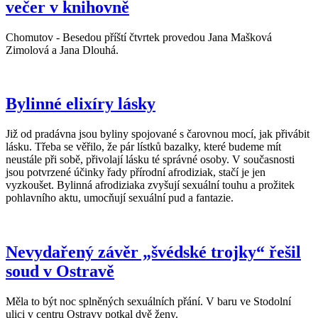
večer v knihovně
Chomutov - Besedou příští čtvrtek provedou Jana Mašková
Zimolová a Jana Dlouhá.
Bylinné elixíry lásky
Již od pradávna jsou byliny spojované s čarovnou mocí, jak přivábit
lásku. Třeba se věřilo, že pár lístků bazalky, které budeme mít
neustále při sobě, přivolají lásku té správné osoby. V současnosti
jsou potvrzené účinky řady přírodní afrodiziak, stačí je jen
vyzkoušet. Bylinná afrodiziaka zvyšují sexuální touhu a prožitek
pohlavního aktu, umocňují sexuální pud a fantazie.
Nevydařený závěr „švédské trojky“ řešil
soud v Ostravě
Měla to být noc splněných sexuálních přání. V baru ve Stodolní
ulici v centru Ostravy potkal dvě ženy.