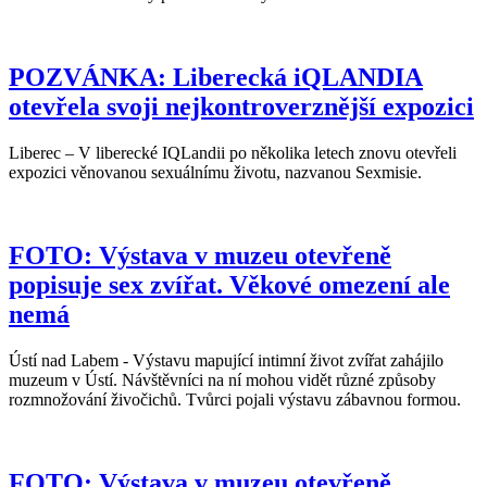
POZVÁNKA: Liberecká iQLANDIA
otevřela svoji nejkontroverznější expozici
Liberec – V liberecké IQLandii po několika letech znovu otevřeli
expozici věnovanou sexuálnímu životu, nazvanou Sexmisie.
FOTO: Výstava v muzeu otevřeně
popisuje sex zvířat. Věkové omezení ale
nemá
Ústí nad Labem - Výstavu mapující intimní život zvířat zahájilo
muzeum v Ústí. Návštěvníci na ní mohou vidět různé způsoby
rozmnožování živočichů. Tvůrci pojali výstavu zábavnou formou.
FOTO: Výstava v muzeu otevřeně