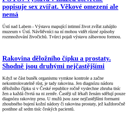
popisuje sex zvířat. Věkové omezení ale
nemá
Ústí nad Labem - Výstavu mapující intimní život zvířat zahájilo
muzeum v Ústí. Návštěvníci na ní mohou vidět různé způsoby
rozmnožování živočichů. Tvůrci pojali výstavu zábavnou formou.
Rakovina děložního čípku a prostaty.
Shodně jsou druhými nejčastějšími
Když se část buněk organismu vymkne kontrole a začne
nekontrolovatelně růst, je tady rakovina. Jen diagnózu nádoru
děložního čípku si v České republice ročně vyslechne zhruba tisíc
žen a každá čtvrtá na ni zemře. Častěji už lékaři ženám sdělují pouze
diagnózu rakoviny prsu. U mužů jsou zase nejčastějšími formami
zhoubného bujení kožní nádory či rakovina prostaty, jež každoročně
postihne až sedm tisíc českých pacientů.