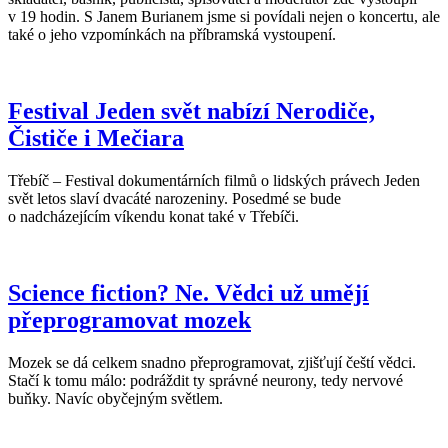
v 19 hodin. S Janem Burianem jsme si povídali nejen o koncertu, ale
také o jeho vzpomínkách na příbramská vystoupení.
Festival Jeden svět nabízí Nerodiče,
Čističe i Mečiara
Třebíč – Festival dokumentárních filmů o lidských právech Jeden
svět letos slaví dvacáté narozeniny. Posedmé se bude
o nadcházejícím víkendu konat také v Třebíči.
Science fiction? Ne. Vědci už umějí
přeprogramovat mozek
Mozek se dá celkem snadno přeprogramovat, zjišťují čeští vědci.
Stačí k tomu málo: podráždit ty správné neurony, tedy nervové
buňky. Navíc obyčejným světlem.