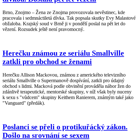
Brno, Znojmo – Žena ze Znojma provozovala nevěstinec, kde
pracovala i sedmnáctiletá dívka. Tak popsala skutky Evy Malastové
obžaloba. Krajský soud v Brně ji v pondělí poslal na pět let do
vězení. Rozsudek ještě není pravomocný.
Herečku známou ze seriálu Smallville
zatkli pro obchod se ženami
Herečku Allison Mackovou, známou z amerického televizního
seriálu Smallville o Supermanově dospívání, zatkli pro údajný
obchod s lidmi. Macková podle obvinění prováděla nábor žen do
zdánlivě terapeutické, mentorské skupiny, v níž však byly nuceny
k sexu s "vůdcem" skupiny Keithem Ranierem, známým také jako
"Vanguard" (předák).
Poslanci se přeli o protikuřácký zákon.
Došlo na srovnání se sexem