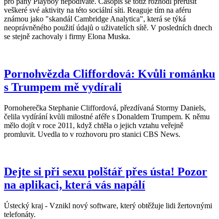
pro pány Playboy nepodíváte. Časopis se totiž rozhodl přerušit
veškeré své aktivity na této sociální síti. Reaguje tím na aféru
známou jako "skandál Cambridge Analytica", která se týká
neoprávněného použití údajů o uživatelích sítě. V posledních dnech
se stejně zachovaly i firmy Elona Muska.
Pornohvězda Cliffordová: Kvůli románku
s Trumpem mě vydírali
Pornoherečka Stephanie Cliffordová, přezdívaná Stormy Daniels,
čelila vydírání kvůli milostné aféře s Donaldem Trumpem. K němu
mělo dojít v roce 2011, když chtěla o jejich vztahu veřejně
promluvit. Uvedla to v rozhovoru pro stanici CBS News.
Dejte si při sexu polštář přes ústa! Pozor
na aplikaci, která vás napálí
Ústecký kraj - Vznikl nový software, který obtěžuje lidi žertovnými
telefonáty.