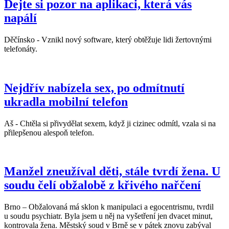
Dejte si pozor na aplikaci, která vás
napálí
Děčínsko - Vznikl nový software, který obtěžuje lidi žertovnými
telefonáty.
Nejdřív nabízela sex, po odmítnutí
ukradla mobilní telefon
Aš - Chtěla si přivydělat sexem, když ji cizinec odmítl, vzala si na
přilepšenou alespoň telefon.
Manžel zneužíval děti, stále tvrdí žena. U
soudu čelí obžalobě z křivého nařčení
Brno – Obžalovaná má sklon k manipulaci a egocentrismu, tvrdil
u soudu psychiatr. Byla jsem u něj na vyšetření jen dvacet minut,
kontrovala žena. Městský soud v Brně se v pátek znovu zabýval