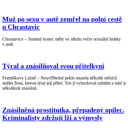
Muž po sexu v autě zemřel na polní cestě
u Chrastavic
Chrastavice – Smutný konec měly ve středu večer sexuální hrátky
v autě.
Týral a znásilňoval svou přítelkyni
Františkovy Lázně – Neuvěřitelné peklo musela několik měsíců
snášet žena, kterou týral její přítel. Ten jí vyhrožoval zabitím a také ji
několikrát znásilnil.
Znásilněná prostitutka, přepadený opilec.
Kriminalisty zdržují lži a výmysly