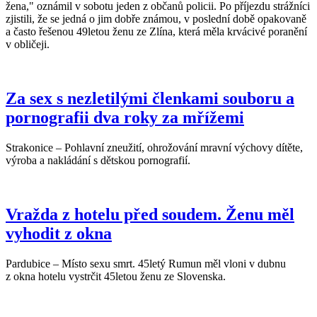
žena," oznámil v sobotu jeden z občanů policii. Po příjezdu strážníci
zjistili, že se jedná o jim dobře známou, v poslední době opakovaně
a často řešenou 49letou ženu ze Zlína, která měla krvácivé poranění
v obličeji.
Za sex s nezletilými členkami souboru a
pornografii dva roky za mřížemi
Strakonice – Pohlavní zneužití, ohrožování mravní výchovy dítěte,
výroba a nakládání s dětskou pornografií.
Vražda z hotelu před soudem. Ženu měl
vyhodit z okna
Pardubice – Místo sexu smrt. 45letý Rumun měl vloni v dubnu
z okna hotelu vystrčit 45letou ženu ze Slovenska.