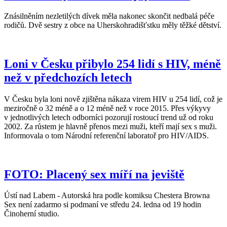
Znásilněním nezletilých dívek měla nakonec skončit nedbalá péče
rodičů. Dvě sestry z obce na Uherskohradišťstku měly těžké dětství.
Loni v Česku přibylo 254 lidí s HIV, méně
než v předchozích letech
V Česku byla loni nově zjištěna nákaza virem HIV u 254 lidí, což je
meziročně o 32 méně a o 12 méně než v roce 2015. Přes výkyvy
v jednotlivých letech odborníci pozorují rostoucí trend už od roku
2002. Za růstem je hlavně přenos mezi muži, kteří mají sex s muži.
Informovala o tom Národní referenční laboratoř pro HIV/AIDS.
FOTO: Placený sex míří na jeviště
Ústí nad Labem - Autorská hra podle komiksu Chestera Browna
Sex není zadarmo si podmaní ve středu 24. ledna od 19 hodin
Činoherní studio.