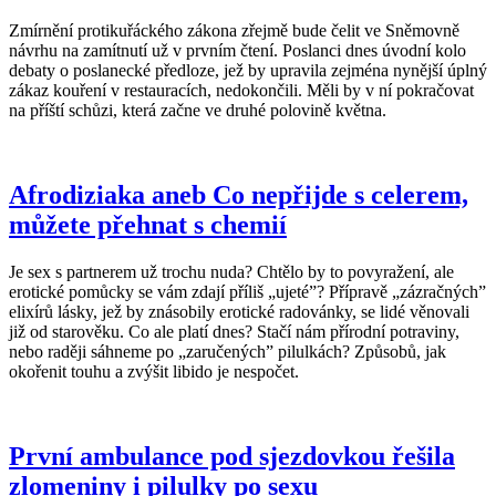
Zmírnění protikuřáckého zákona zřejmě bude čelit ve Sněmovně
návrhu na zamítnutí už v prvním čtení. Poslanci dnes úvodní kolo
debaty o poslanecké předloze, jež by upravila zejména nynější úplný
zákaz kouření v restauracích, nedokončili. Měli by v ní pokračovat
na příští schůzi, která začne ve druhé polovině května.
Afrodiziaka aneb Co nepřijde s celerem,
můžete přehnat s chemií
Je sex s partnerem už trochu nuda? Chtělo by to povyražení, ale
erotické pomůcky se vám zdají příliš „ujeté”? Přípravě „zázračných”
elixírů lásky, jež by znásobily erotické radovánky, se lidé věnovali
již od starověku. Co ale platí dnes? Stačí nám přírodní potraviny,
nebo raději sáhneme po „zaručených” pilulkách? Způsobů, jak
okořenit touhu a zvýšit libido je nespočet.
První ambulance pod sjezdovkou řešila
zlomeniny i pilulky po sexu