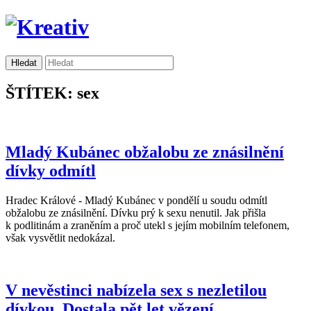
ŠTÍTEK: sex
Mladý Kubánec obžalobu ze znásilnění
dívky odmítl
Hradec Králové - Mladý Kubánec v pondělí u soudu odmítl
obžalobu ze znásilnění. Dívku prý k sexu nenutil. Jak přišla
k podlitinám a zraněním a proč utekl s jejím mobilním telefonem,
však vysvětlit nedokázal.
V nevěstinci nabízela sex s nezletilou
dívkou. Dostala pět let vězení