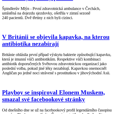
Špindlerův Mlýn - První zdravotnická ambulance v Čechách,
umístěná na dojezdu sjezdovky, ošetřila v zimní sezoně
240 pacientů. Dvě třetiny z nich byli cizinci.
V Británii se objevila kapavka, na kterou
antibiotika nezabírají
Británie ohlásila první případ výskytu bakterie způsobující kapavku,
která je imunní vůči antibiotikům. Respektive vůči kombinaci
antibiotik doporučených Světovou zdravotnickou organizací jako
poslední volba, pokud jiné léky nezabírají. Kapavkou onemocněl
Angličan po jedné noci strávené s prostitutkou v jihovýchodní Asii.
Playboy se inspiroval Elonem Muskem,
smazal své facebookové stránky
Od dnešního dne se už na facebookový profil legendárního časopisu