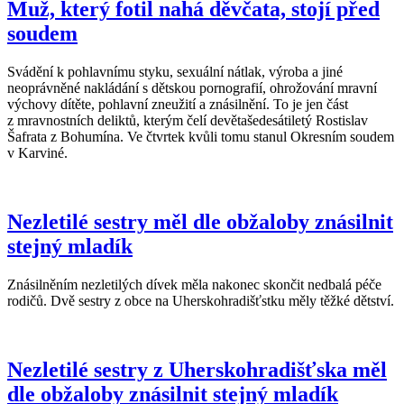
Muž, který fotil nahá děvčata, stojí před
soudem
Svádění k pohlavnímu styku, sexuální nátlak, výroba a jiné
neoprávněné nakládání s dětskou pornografií, ohrožování mravní
výchovy dítěte, pohlavní zneužití a znásilnění. To je jen část
z mravnostních deliktů, kterým čelí devětašedesátiletý Rostislav
Šafrata z Bohumína. Ve čtvrtek kvůli tomu stanul Okresním soudem
v Karviné.
Nezletilé sestry měl dle obžaloby znásilnit
stejný mladík
Znásilněním nezletilých dívek měla nakonec skončit nedbalá péče
rodičů. Dvě sestry z obce na Uherskohradišťstku měly těžké dětství.
Nezletilé sestry z Uherskohradišťska měl
dle obžaloby znásilnit stejný mladík