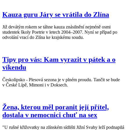
Kauza guru Járy se vrátila do Zlína
Již devátým rokem se táhne kauza znásilnění nejméně osmi
studentek školy Poetrie v letech 2004–2007. Nyní se případ po
odvolání vrací do Zlína ke krajskému soudu.
Tipy pro vás: Kam vyrazit v pátek a o
víkendu
Českolipsko - Plesová sezona je v plném proudu. Tančit se bude
v České Lípě, Mimoni i v Doksech.
Žena, kterou měl poranit její přítel,
dostala v nemocnici chuť na sex
"U rušné křižovatky na zlínském sídlišti Jižní Svahy leží podnapilá