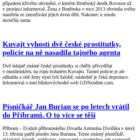
případem křivého obvinění, o kterém Brněnský deník Rovnost už
v prosinci informoval. Žena z Brněnska v roce 2013 obvinila svého
manžela ze zneužívání jejich dvou dětí. Nakonec u soudu
skončila sama.
Kuvajt vyhostí dvě české prostitutky,
policie na ně nasadila tajného agenta
Dvě údajně známé české prostitutky si chtěly přivydělat
v muslimském, na ropu bohatém Kuvajtu. Tamní policie je ale
odhalila a obě ženy nyní čelí žalobě, následně je čeká deportace.
Informoval o tom blízkovýchodní web GDNonline.com.
Písničkář Jan Burian se po letech vrátil
do Příbrami. O to více se těší
Příbram – D-klub příbramského Divadla Antonína Dvořáka v úterý
13. března patřil písním Jana Buriana. Tento známý písničkář,
skladatel, básník, publicista, spisovatel a moderátor zde vystoupil