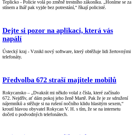
Teplicko - Policie volá po změně trestního zákoníku. „Honíme se za
stínem a lhář pak vyjde bez potrestání,“ říkají policisté.
Dejte si pozor na aplikaci, která vás
napálí
Ústecký kraj - Vznikl nový software, který obtěžuje lidi žertovnými
telefonáty.
Předvolba 672 straší majitele mobilů
Rokycansko – „Dvakrát mi někdo volal z čísla, které začínalo
672. Nejdřív, ať dám pokoj jeho ženě Martě. Pak že je ze sdružení
nájemníků a stěžuje si na rušení nočního klidu hlasitým sexem,“
kroutí hlavou obyvatel Rokycan V. H. s tím, že se na internetu
dočetl o podvodných telefonátech.