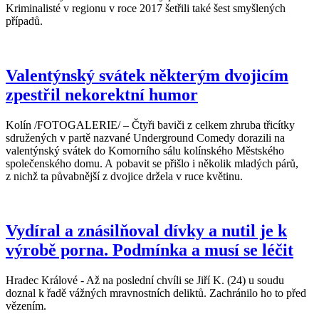
Kriminalisté v regionu v roce 2017 šetřili také šest smyšlených
případů.
Valentýnský svátek některým dvojicím
zpestřil nekorektní humor
Kolín /FOTOGALERIE/ – Čtyři baviči z celkem zhruba třicítky
sdružených v partě nazvané Underground Comedy dorazili na
valentýnský svátek do Komorního sálu kolínského Městského
společenského domu. A pobavit se přišlo i několik mladých párů,
z nichž ta půvabnější z dvojice držela v ruce květinu.
Vydíral a znásilňoval dívky a nutil je k
výrobě porna. Podmínka a musí se léčit
Hradec Králové - Až na poslední chvíli se Jiří K. (24) u soudu
doznal k řadě vážných mravnostních deliktů. Zachránilo ho to před
vězením.