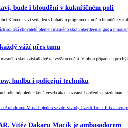
aví, bude i bloudění v kukuřičném poli
obci Kámen slaví svůj den s bohatým programem, noční bloudění v kuku
každý váží přes tunu
kách masného skotu získali dvě nejvyšší ocenění. V obou případech pro 
ow, hudbu i policejní techniku
u hodin odpoledne koná veselá akce nazvaná Loučení s prázdninami. T
CAR. Vítěz Dakaru Macík je ambasadorem