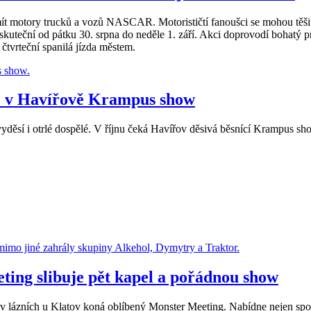
otory trucků a vozů NASCAR. Motorističtí fanoušci se mohou těšit n
teční od pátku 30. srpna do neděle 1. září. Akci doprovodí bohatý 
čtvrteční spanilá jízda městem.
de v Havířově Krampus show
yděsí i otrlé dospělé. V říjnu čeká Havířov děsivá běsnící Krampus sh
ting slibuje pět kapel a pořádnou show
e v lázních u Klatov koná oblíbený Monster Meeting. Nabídne nejen spol