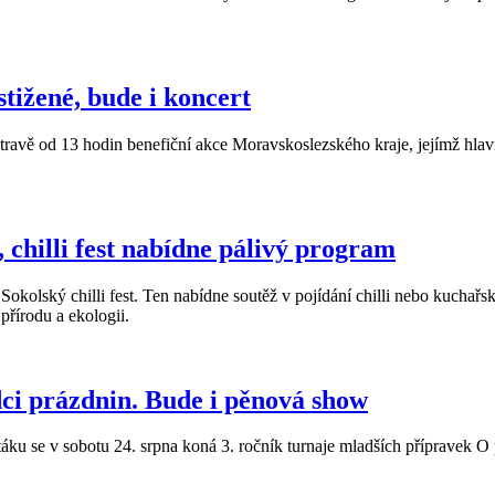
stižené, bude i koncert
travě od 13 hodin benefiční akce Moravskoslezského kraje, jejímž hlavn
 chilli fest nabídne pálivý program
okolský chilli fest. Ten nabídne soutěž v pojídání chilli nebo kuchař
přírodu a ekologii.
dci prázdnin. Bude i pěnová show
táku se v sobotu 24. srpna koná 3. ročník turnaje mladších přípravek O