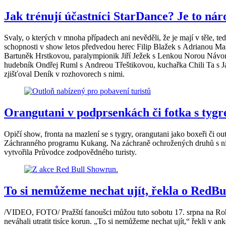
Jak trénují účastníci StarDance? Je to nároč
Svaly, o kterých v mnoha případech ani nevěděli, že je mají v těle, te
schopnosti v show letos předvedou herec Filip Blažek s Adrianou Ma
Bartuněk Hrstkovou, paralympionik Jiří Ježek s Lenkou Norou Návo
hudebník Ondřej Ruml s Andreou Třeštikovou, kuchařka Chili Ta s J
zjišťoval Deník v rozhovorech s nimi.
Orangutani v podprsenkách či fotka s tygre
Opičí show, fronta na mazlení se s tygry, orangutani jako boxeři či o
Záchranného programu Kukang. Na záchraně ochrožených druhů s ním 
vytvořila Průvodce zodpovědného turisty.
To si nemůžeme nechat ujít, řekla o RedB
/VIDEO, FOTO/ Pražští fanoušci můžou tuto sobotu 17. srpna na Roha
neváhali utratit tisíce korun. „To si nemůžeme nechat ujít,“ řekli v an