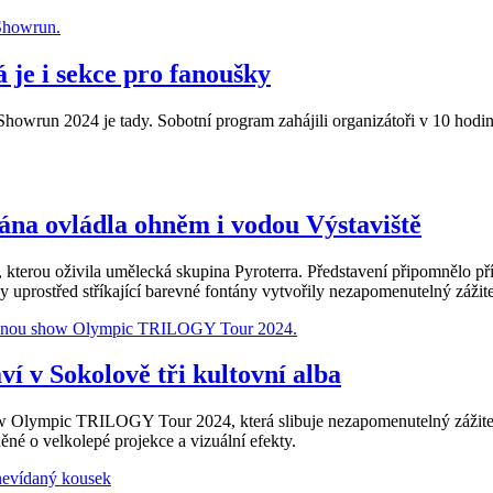
je i sekce pro fanoušky
run 2024 je tady. Sobotní program zahájili organizátoři v 10 hodin
ána ovládla ohněm i vodou Výstaviště
, kterou oživila umělecká skupina Pyroterra. Představení připomnělo 
 uprostřed stříkající barevné fontány vytvořily nezapomenutelný zážit
í v Sokolově tři kultovní alba
ow Olympic TRILOGY Tour 2024, která slibuje nezapomenutelný zážitek
ěné o velkolepé projekce a vizuální efekty.