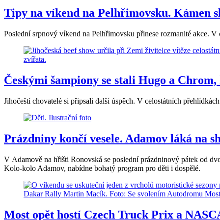
Tipy na víkend na Pelhřimovsku. Kámen sl
Poslední srpnový víkend na Pelhřimovsku přinese rozmanité akce. V 
Českými šampiony se stali Hugo a Chrom, 
Jihočeští chovatelé si připsali další úspěch. V celostátních přehlíd
Prázdniny končí vesele. Adamov láká na sh
V Adamově na hřišti Ronovská se poslední prázdninový pátek od dvo
Kolo-kolo Adamov, nabídne bohatý program pro děti i dospělé.
Most opět hostí Czech Truck Prix a NAS