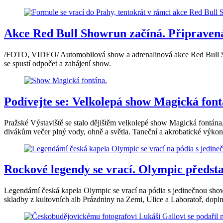
Akce Red Bull Showrun začíná. Připravená 
/FOTO, VIDEO/ Automobilová show a adrenalinová akce Red Bull Show
se spustí odpočet a zahájení show.
Podívejte se: Velkolepá show Magická font
Pražské Výstaviště se stalo dějištěm velkolepé show Magická fontána
divákům večer plný vody, ohně a světla. Taneční a akrobatické výkony
Rockové legendy se vrací. Olympic představ
Legendární česká kapela Olympic se vrací na pódia s jedinečnou sh
skladby z kultovních alb Prázdniny na Zemi, Ulice a Laboratoř, dopln