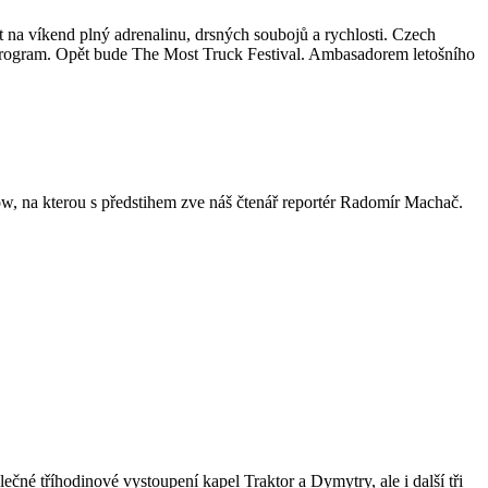
a víkend plný adrenalinu, drsných soubojů a rychlosti. Czech
program. Opět bude The Most Truck Festival. Ambasadorem letošního
ow, na kterou s předstihem zve náš čtenář reportér Radomír Machač.
ečné tříhodinové vystoupení kapel Traktor a Dymytry, ale i další tři