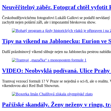
Neuvěřitelný záběr. Fotograf chtěl vyfotit 
Českobudějovickému fotografovi Lukáši Gallovi se podařil nevídaný k
zachytit nejen polární záři, ale i impozantní bleskovou show.
Tipy na víkend na Jablonecku: Eurion ve 
Další prázdninový víkend slibuje nejen na Jablonecku pestrou nabídku
VIDEO: Neobvyklá podívaná. Ulice Prahy 
Tramvaj vezoucí formuli 1? V Praze se nejedná o sci-fi, ale o realitu
víkendovou akci Red Bull Showrun.
Pařížské skandály. Ženy neženy v ringu, tr