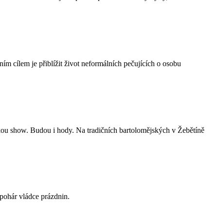
ím cílem je přiblížit život neformálních pečujících o osobu
skou show. Budou i hody. Na tradičních bartolomějských v Žebětíně
 pohár vládce prázdnin.