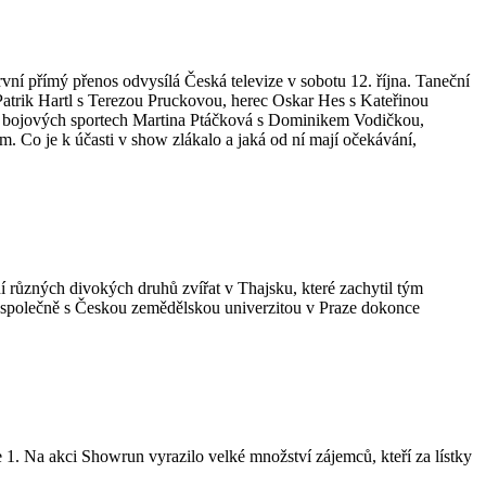
první přímý přenos odvysílá Česká televize v sobotu 12. října. Taneční
atrik Hartl s Terezou Pruckovou, herec Oskar Hes s Kateřinou
v bojových sportech Martina Ptáčková s Dominikem Vodičkou,
o je k účasti v show zlákalo a jaká od ní mají očekávání,
ní různých divokých druhů zvířat v Thajsku, které zachytil tým
 společně s Českou zemědělskou univerzitou v Praze dokonce
1. Na akci Showrun vyrazilo velké množství zájemců, kteří za lístky