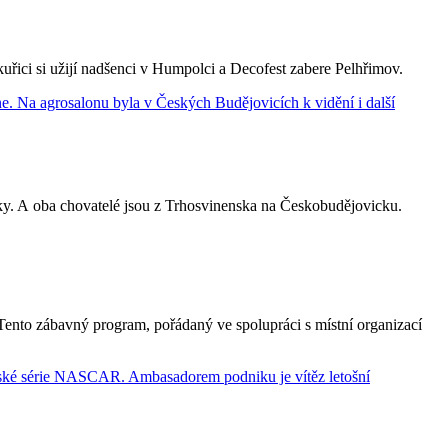
řici si užijí nadšenci v Humpolci a Decofest zabere Pelhřimov.
býky. A oba chovatelé jsou z Trhosvinenska na Českobudějovicku.
ento zábavný program, pořádaný ve spolupráci s místní organizací