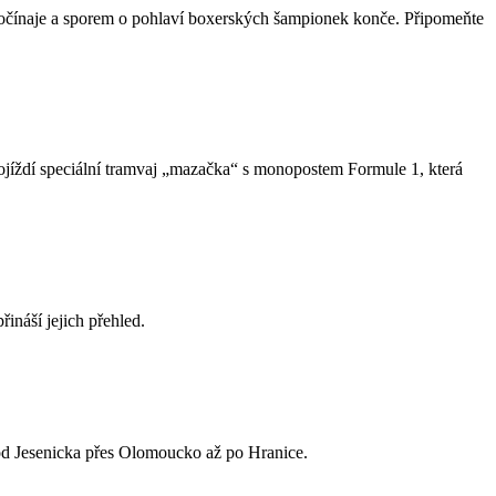
 počínaje a sporem o pohlaví boxerských šampionek konče. Připomeňte
projíždí speciální tramvaj „mazačka“ s monopostem Formule 1, která
ináší jejich přehled.
od Jesenicka přes Olomoucko až po Hranice.