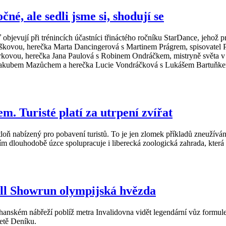
né, ale sedli jsme si, shodují se
ď objevují při trénincích účastníci třináctého ročníku StarDance, jehož 
škovou, herečka Marta Dancingerová s Martinem Prágrem, spisovatel P
rkovou, herečka Jana Paulová s Robinem Ondráčkem, mistryně světa 
akubem Mazůchem a herečka Lucie Vondráčková s Lukášem Bartuňkem. C
m. Turisté platí za utrpení zvířat
utloň nabízený pro pobavení turistů. To je jen zlomek příkladů zneužívá
dlouhodobě úzce spolupracuje i liberecká zoologická zahrada, která
ull Showrun olympijská hvězda
nském nábřeží poblíž metra Invalidovna vidět legendární vůz formule 
ketě Deníku.