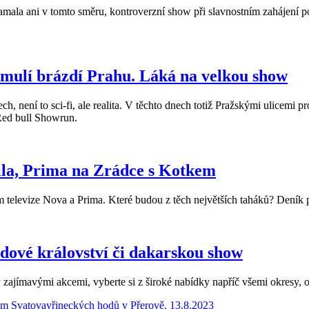
lamala ani v tomto směru, kontroverzní show při slavnostním zahájení
mulí brázdí Prahu. Láká na velkou show
h, není to sci-fi, ale realita. V těchto dnech totiž Pražskými ulicemi 
 Red bull Showrun.
ila, Prima na Zrádce s Kotkem
televize Nova a Prima. Které budou z těch největších taháků? Deník př
dové království či dakarskou show
zajímavými akcemi, vyberte si z široké nabídky napříč všemi okresy, 