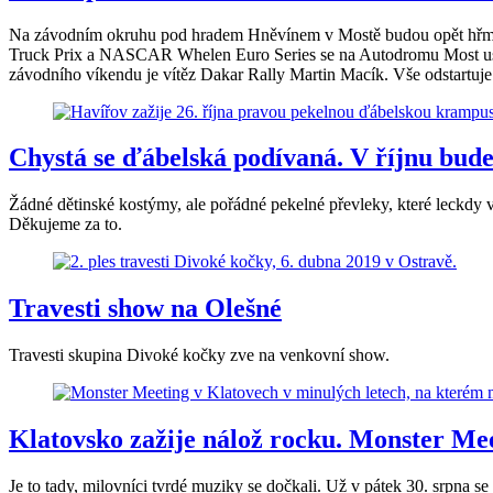
Na závodním okruhu pod hradem Hněvínem v Mostě budou opět hřmít m
Truck Prix a NASCAR Whelen Euro Series se na Autodromu Most usku
závodního víkendu je vítěz Dakar Rally Martin Macík. Vše odstartuje 
Chystá se ďábelská podívaná. V říjnu bu
Žádné dětinské kostýmy, ale pořádné pekelné převleky, které leckdy v
Děkujeme za to.
Travesti show na Olešné
Travesti skupina Divoké kočky zve na venkovní show.
Klatovsko zažije nálož rocku. Monster Mee
Je to tady, milovníci tvrdé muziky se dočkali. Už v pátek 30. srpna s