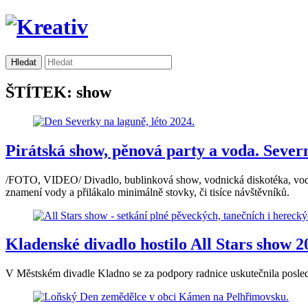
ŠTÍTEK: show
Pirátská show, pěnová party a voda. Severn
/FOTO, VIDEO/ Divadlo, bublinková show, vodnická diskotéka, vodní 
znamení vody a přilákalo minimálně stovky, či tisíce návštěvníků.
Kladenské divadlo hostilo All Stars show 2
V Městském divadle Kladno se za podpory radnice uskutečnila posled