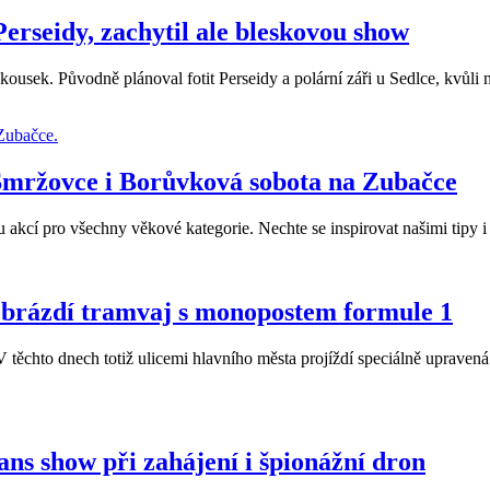
Perseidy, zachytil ale bleskovou show
ousek. Původně plánoval fotit Perseidy a polární záři u Sedlce, kvůli 
Smržovce i Borůvková sobota na Zubačce
 akcí pro všechny věkové kategorie. Nechte se inspirovat našimi tipy i
brázdí tramvaj s monopostem formule 1
. V těchto dnech totiž ulicemi hlavního města projíždí speciálně uprav
ans show při zahájení i špionážní dron