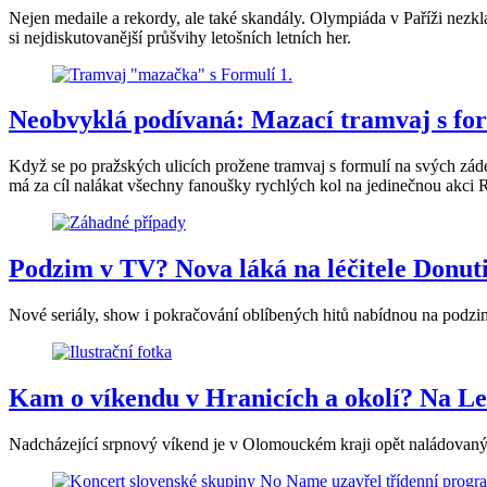
Nejen medaile a rekordy, ale také skandály. Olympiáda v Paříži nezk
si nejdiskutovanější průšvihy letošních letních her.
Neobvyklá podívaná: Mazací tramvaj s for
Když se po pražských ulicích prožene tramvaj s formulí na svých zádec
má za cíl nalákat všechny fanoušky rychlých kol na jedinečnou akci
Podzim v TV? Nova láká na léčitele Donut
Nové seriály, show i pokračování oblíbených hitů nabídnou na podzim 
Kam o víkendu v Hranicích a okolí? Na Le
Nadcházející srpnový víkend je v Olomouckém kraji opět naládovaný 