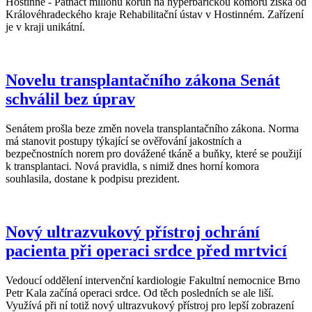
Hostinné - Patnáct milionů korun na hyperbarickou komoru získá od
Královéhradeckého kraje Rehabilitační ústav v Hostinném. Zařízení
je v kraji unikátní.
Novelu transplantačního zákona Senát
schválil bez úprav
Senátem prošla beze změn novela transplantačního zákona. Norma
má stanovit postupy týkající se ověřování jakostních a
bezpečnostních norem pro dovážené tkáně a buňky, které se použijí
k transplantaci. Nová pravidla, s nimiž dnes horní komora
souhlasila, dostane k podpisu prezident.
Nový ultrazvukový přístroj ochrání
pacienta při operaci srdce před mrtvicí
Vedoucí oddělení intervenční kardiologie Fakultní nemocnice Brno
Petr Kala začíná operaci srdce. Od těch posledních se ale liší.
Využívá při ní totiž nový ultrazvukový přístroj pro lepší zobrazení