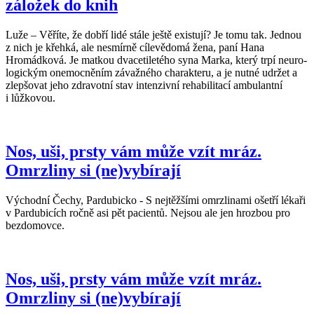
záložek do knih
Luže – Věříte, že dobří lidé stále ještě existují? Je tomu tak. Jednou
z nich je křehká, ale nesmírně cílevědomá žena, paní Hana
Hromádková. Je matkou dvacetiletého syna Marka, který trpí neuro-
logickým onemocněním závažného charakteru, a je nutné udržet a
zlepšovat jeho zdravotní stav intenzivní rehabilitací ambulantní
i lůžkovou.
Nos, uši, prsty vám může vzít mráz.
Omrzliny si (ne)vybírají
Východní Čechy, Pardubicko - S nejtěžšími omrzlinami ošetří lékaři
v Pardubicích ročně asi pět pacientů. Nejsou ale jen hrozbou pro
bezdomovce.
Nos, uši, prsty vám může vzít mráz.
Omrzliny si (ne)vybírají