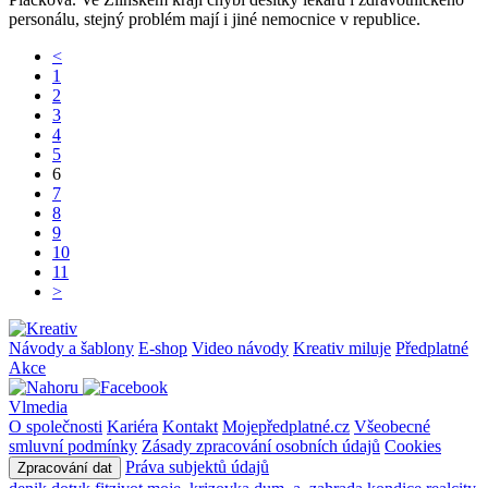
personálu, stejný problém mají i jiné nemocnice v republice.
<
1
2
3
4
5
6
7
8
9
10
11
>
Návody a šablony
E-shop
Video návody
Kreativ miluje
Předplatné
Akce
Vlmedia
O společnosti
Kariéra
Kontakt
Mojepředplatné.cz
Všeobecné
smluvní podmínky
Zásady zpracování osobních údajů
Cookies
Práva subjektů údajů
Zpracování dat