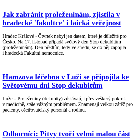
Jak zabránit proleženinám, zjistila v
hradecké 'fakultce' i laická veřejnost
Hradec Králové - Čtvrtek nebyl jen datem, které je důležité pro
Česko. Na 17. listopad připadá světový den Stop dekubitům
(proleženinám). Den předtím, tedy ve středu, se do něj zapojila
i hradecká Fakultní nemocnice.
Hamzova léčebna v Luži se připojila ke
Světovému dni Stop dekubitům
Luže – Proleženiny (dekubity) zůstávají, i přes veškerý pokrok
v medicíně, stále vážným problémem. Znamenají velkou zátěž pro
pacienty, ošetřovatelský personál a rodinu.
Odborníci: Pitvy tvoří velmi malou část