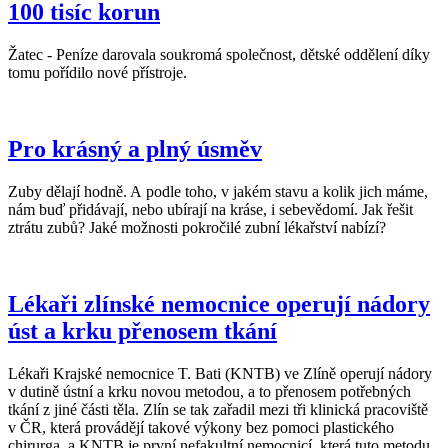
100 tisíc korun
Žatec - Peníze darovala soukromá společnost, dětské oddělení díky
tomu pořídilo nové přístroje.
Pro krásný a plný úsměv
Zuby dělají hodně. A podle toho, v jakém stavu a kolik jich máme,
nám buď přidávají, nebo ubírají na kráse, i sebevědomí. Jak řešit
ztrátu zubů? Jaké možnosti pokročilé zubní lékařství nabízí?
Lékaři zlínské nemocnice operují nádory
úst a krku přenosem tkání
Lékaři Krajské nemocnice T. Bati (KNTB) ve Zlíně operují nádory
v dutině ústní a krku novou metodou, a to přenosem potřebných
tkání z jiné části těla. Zlín se tak zařadil mezi tři klinická pracoviště
v ČR, která provádějí takové výkony bez pomoci plastického
chirurga, a KNTB je první nefakultní nemocnicí, která tuto metodu