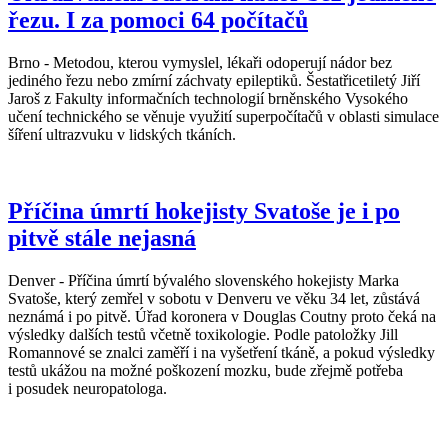
řezu. I za pomoci 64 počítačů
Brno - Metodou, kterou vymyslel, lékaři odoperují nádor bez
jediného řezu nebo zmírní záchvaty epileptiků. Šestatřicetiletý Jiří
Jaroš z Fakulty informačních technologií brněnského Vysokého
učení technického se věnuje využití superpočítačů v oblasti simulace
šíření ultrazvuku v lidských tkáních.
Příčina úmrtí hokejisty Svatoše je i po
pitvě stále nejasná
Denver - Příčina úmrtí bývalého slovenského hokejisty Marka
Svatoše, který zemřel v sobotu v Denveru ve věku 34 let, zůstává
neznámá i po pitvě. Úřad koronera v Douglas Coutny proto čeká na
výsledky dalších testů včetně toxikologie. Podle patoložky Jill
Romannové se znalci zaměří i na vyšetření tkáně, a pokud výsledky
testů ukážou na možné poškození mozku, bude zřejmě potřeba
i posudek neuropatologa.