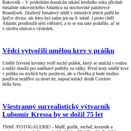
Rakovník – V posledním domácím utkání letošního roku přivítali
futsalisté rakovnického Atlanticu na stochovské palubovce
Brandýsek. Zkušený futsalový oddíl v minulých letech patřil ke
špičce divize, ale letos byl zatím jen na 9. místě. I proto chtěl
Atlantic prodloužit sérii vítězství, a to se mu také podařilo, ač se
v závěru obával o výsledek.
Vědci vytvořili umělou krev v prášku
Umělé červené krvinky tvoří suchý prášek, který se smíchá s vodou
a může sloužit pro naléhavé potřeby za války. První testy umělé krve
v prášku na myších byly pozitivní, ale u člověka ji bude možno
používat nejdříve za deset let, napsal italský deník Corriere
della Sera.
Všestranný surrealistický výtvarník
Lubomír Kressa by se dožil 75 let
Třebíč /FOTOGALERIE/ - Malíř, grafik, sochař, keramik a