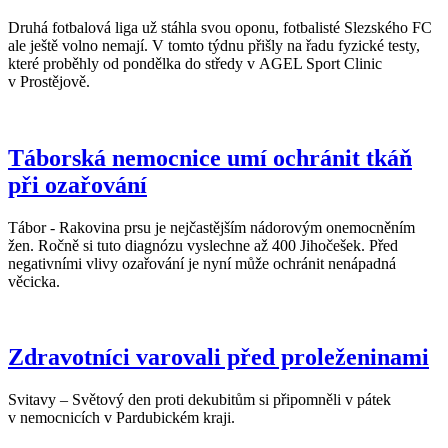
Druhá fotbalová liga už stáhla svou oponu, fotbalisté Slezského FC
ale ještě volno nemají. V tomto týdnu přišly na řadu fyzické testy,
které proběhly od pondělka do středy v AGEL Sport Clinic
v Prostějově.
Táborská nemocnice umí ochránit tkáň
při ozařování
Tábor - Rakovina prsu je nejčastějším nádorovým onemocněním
žen. Ročně si tuto diagnózu vyslechne až 400 Jihočešek. Před
negativními vlivy ozařování je nyní může ochránit nenápadná
věcicka.
Zdravotníci varovali před proleženinami
Svitavy – Světový den proti dekubitům si připomněli v pátek
v nemocnicích v Pardubickém kraji.