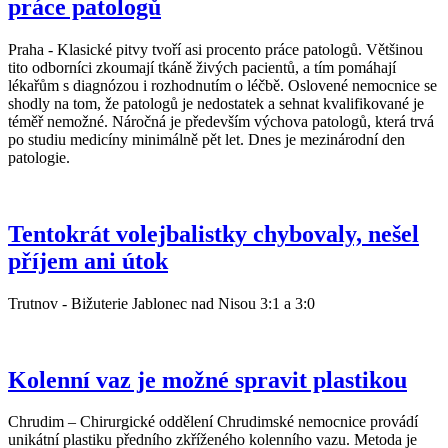
práce patologů
Praha - Klasické pitvy tvoří asi procento práce patologů. Většinou
tito odborníci zkoumají tkáně živých pacientů, a tím pomáhají
lékařům s diagnózou i rozhodnutím o léčbě. Oslovené nemocnice se
shodly na tom, že patologů je nedostatek a sehnat kvalifikované je
téměř nemožné. Náročná je především výchova patologů, která trvá
po studiu medicíny minimálně pět let. Dnes je mezinárodní den
patologie.
Tentokrát volejbalistky chybovaly, nešel
příjem ani útok
Trutnov - Bižuterie Jablonec nad Nisou 3:1 a 3:0
Kolenní vaz je možné spravit plastikou
Chrudim – Chirurgické oddělení Chrudimské nemocnice provádí
unikátní plastiku předního zkříženého kolenního vazu. Metoda je