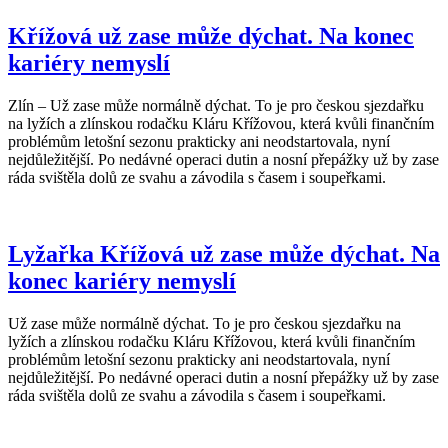
Křížová už zase může dýchat. Na konec
kariéry nemyslí
Zlín – Už zase může normálně dýchat. To je pro českou sjezdařku
na lyžích a zlínskou rodačku Kláru Křížovou, která kvůli finančním
problémům letošní sezonu prakticky ani neodstartovala, nyní
nejdůležitější. Po nedávné operaci dutin a nosní přepážky už by zase
ráda svištěla dolů ze svahu a závodila s časem i soupeřkami.
Lyžařka Křížová už zase může dýchat. Na
konec kariéry nemyslí
Už zase může normálně dýchat. To je pro českou sjezdařku na
lyžích a zlínskou rodačku Kláru Křížovou, která kvůli finančním
problémům letošní sezonu prakticky ani neodstartovala, nyní
nejdůležitější. Po nedávné operaci dutin a nosní přepážky už by zase
ráda svištěla dolů ze svahu a závodila s časem i soupeřkami.