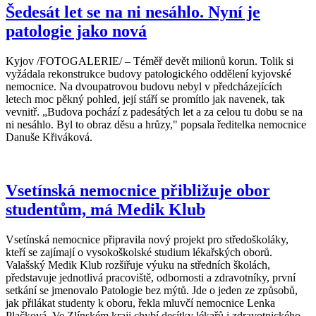
Šedesát let se na ni nesáhlo. Nyní je
patologie jako nová
Kyjov /FOTOGALERIE/ – Téměř devět milionů korun. Tolik si
vyžádala rekonstrukce budovy patologického oddělení kyjovské
nemocnice. Na dvoupatrovou budovu nebyl v předcházejících
letech moc pěkný pohled, její stáří se promítlo jak navenek, tak
vevnitř. „Budova pochází z padesátých let a za celou tu dobu se na
ni nesáhlo. Byl to obraz děsu a hrůzy," popsala ředitelka nemocnice
Danuše Křiváková.
Vsetínská nemocnice přibližuje obor
studentům, má Medik Klub
Vsetínská nemocnice připravila nový projekt pro středoškoláky,
kteří se zajímají o vysokoškolské studium lékařských oborů.
Valašský Medik Klub rozšiřuje výuku na středních školách,
představuje jednotlivá pracoviště, odbornosti a zdravotníky, první
setkání se jmenovalo Patologie bez mýtů. Jde o jeden ze způsobů,
jak přilákat studenty k oboru, řekla mluvčí nemocnice Lenka
Plačková. Ve Zlínském kraji chybí desítky lékařů i zdravotnického