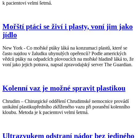
k pacientovi velmi šetrná.
Mořští ptáci se živí i plasty, voní jim jako
jídlo
New York - Co mořské ptáky láká na konzumaci plastů, které se
často najdou v žaludku uhynulých opeřenců? Podle amerických
vědců ptáky na odpadcích plovoucích na mořské hladině láká to, že
voní jako jejich potrava, napsal zpravodajský server The Guardian.
Kolenní vaz je možné spravit plastikou
Chrudim – Chirurgické oddělení Chrudimské nemocnice provádí
unikátní plastikupředního zkříženého vazu při poranění kolenního
kloubu. Metoda je k pacientovi velmi šetrná.
Ultrazvukem odstraní nádor bez jediného