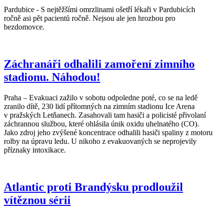
Pardubice - S nejtěžšími omrzlinami ošetří lékaři v Pardubicích
ročně asi pět pacientů ročně. Nejsou ale jen hrozbou pro
bezdomovce.
Záchranáři odhalili zamoření zimního
stadionu. Náhodou!
Praha – Evakuaci zažilo v sobotu odpoledne poté, co se na ledě
zranilo dítě, 230 lidí přítomných na zimním stadionu Ice Arena
v pražských Letňanech. Zasahovali tam hasiči a policisté přivolaní
záchrannou službou, které ohlásila únik oxidu uhelnatého (CO).
Jako zdroj jeho zvýšené koncentrace odhalili hasiči spaliny z motoru
rolby na úpravu ledu. U nikoho z evakuovaných se neprojevily
příznaky intoxikace.
Atlantic proti Brandýsku prodloužil
vítěznou sérii