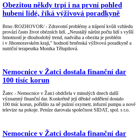
Obezitou někdy trpí i na první pohled
hubení lidé, říká výživová poradkyně
Brno /ROZHOVOR/ - Zdravotní problémy a trápení kvůli vzhledu
provází často život obézních lidí. „Neustálý nárůst počtu lidí s vyšší
hmotností je dlouhodobý trend, nadváha a obezita je problém
i v Jihomoravském kraji," hodnotí brněnská výživová poradkyně a
nutriční terapeutka Monika Tělupilová.
Nemocnice v Žatci dostala finanční dar
100 tisíc korun
Žatec - Nemocnice v Žatci obdržela v minulých dnech další
významný finanční dar. Konkrétně její dětské oddělení dostalo
100 tisíc korun, pořídilo za ně pulzní oxymetr, infuzní pumpu a nové
televize na pokoje. Peníze darovala společnost SIDAT, spol. s r.o.
Nemocnice v Žatci dostala finanční dar