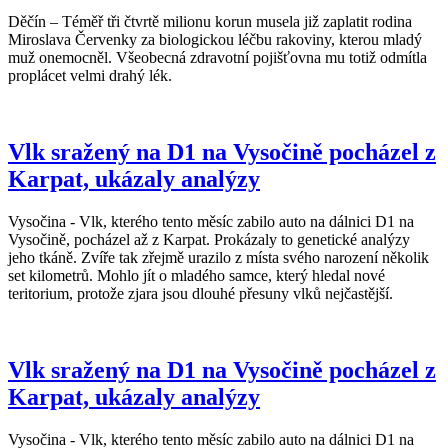
Děčín – Téměř tři čtvrtě milionu korun musela již zaplatit rodina
Miroslava Červenky za biologickou léčbu rakoviny, kterou mladý
muž onemocněl. Všeobecná zdravotní pojišťovna mu totiž odmítla
proplácet velmi drahý lék.
Vlk sražený na D1 na Vysočině pocházel z
Karpat, ukázaly analýzy
Vysočina - Vlk, kterého tento měsíc zabilo auto na dálnici D1 na
Vysočině, pocházel až z Karpat. Prokázaly to genetické analýzy
jeho tkáně. Zvíře tak zřejmě urazilo z místa svého narození několik
set kilometrů. Mohlo jít o mladého samce, který hledal nové
teritorium, protože zjara jsou dlouhé přesuny vlků nejčastější.
Vlk sražený na D1 na Vysočině pocházel z
Karpat, ukázaly analýzy
Vysočina - Vlk, kterého tento měsíc zabilo auto na dálnici D1 na