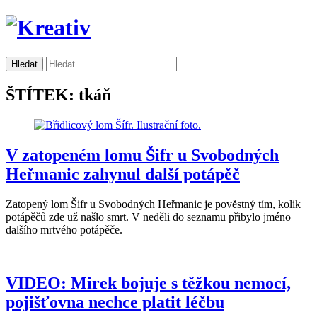
ŠTÍTEK: tkáň
V zatopeném lomu Šifr u Svobodných
Heřmanic zahynul další potápěč
Zatopený lom Šifr u Svobodných Heřmanic je pověstný tím, kolik
potápěčů zde už našlo smrt. V neděli do seznamu přibylo jméno
dalšího mrtvého potápěče.
VIDEO: Mirek bojuje s těžkou nemocí,
pojišťovna nechce platit léčbu