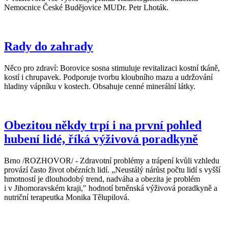
Nemocnice České Budějovice MUDr. Petr Lhoták.
Rady do zahrady
Něco pro zdraví: Borovice sosna stimuluje revitalizaci kostní tkáně,
kostí i chrupavek. Podporuje tvorbu kloubního mazu a udržování
hladiny vápníku v kostech. Obsahuje cenné minerální látky.
Obezitou někdy trpí i na první pohled
hubení lidé, říká výživová poradkyně
Brno /ROZHOVOR/ - Zdravotní problémy a trápení kvůli vzhledu
provází často život obézních lidí. „Neustálý nárůst počtu lidí s vyšší
hmotností je dlouhodobý trend, nadváha a obezita je problém
i v Jihomoravském kraji," hodnotí brněnská výživová poradkyně a
nutriční terapeutka Monika Tělupilová.