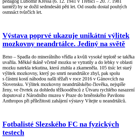
pedagog Lubomír Kressa (6. 12. 1941 v Třebíči – 20. 7. 1981
tamtéž) by se dožil sedmdesáti pěti let. Od osudu dostal pouhých
osmnáct tvůrčích let.
Výstava poprvé ukazuje unikátní výlitek
mozkovny neandrtálce. Jediný na světě
Brno – Spadla do minerálního vřídla a kvůli vysoké teplotě se takřka
uvařila. Měkké tkáně včetně mozku se vytratily a do lebky v oblasti
mozku natekla tekutina, která ztuhla a zkameněla. 105 tisíc let starý
výlitek mozkovny, který po smrti neandrtálce zbyl, pak spolu
s částmi kostí náhodou našli těžaři v roce 2016 v Gánovcích na
Slovensku. Výlitek mozkovny neandrtálského člověka, nejspíše
ženy, ve čtvrtek za dohledu těžkooděnců z Útvaru rychlého nasazení
doputoval z Národního muzea v Praze do brněnského Pavilonu
Anthropos při příležitosti zahájení výstavy Vítejte u neandrtálců.
Fotbalisté Slezského FC na fyzických
testech