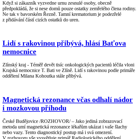
Když si zákazník vyzvedne urnu zesnulé osoby, obecně
předpokládá, že si nese domů pouze ostatky zemřelého člena rodiny.
Ne tak v bavorském Řezně. Tamní krematorium je podezřelé
z přidávání částí cizích ostatků do uren.
Lidí s rakovinou přibývá, hlásí Baťova
nemocnice
Zlínský kraj - Téměř devět tisíc onkologických pacientů léčila vloni
Krajská nemocnice T. Bati ve Zlíně. Lidí s rakovinou podle primáře
oddělení Milana Kohoutka stále přibývá.
Magnetická rezonance včas odhalí nádor
i mozkovou příhodu
České Budějovice /ROZHOVOR/ – Jako jediná zobrazovací
metoda umí magnetická rezonance lékařům ukázat i vaše šlachy
nebo vazy. Tento diagnostický postup má i svá omezení.
V rozhovoru vše vysvětluje primář Radiologického oddělení