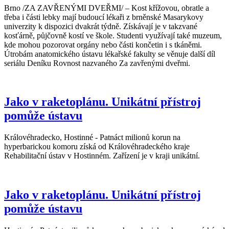
Brno /ZA ZAVŘENÝMI DVEŘMI/ – Kost křížovou, obratle a
třeba i části lebky mají budoucí lékaři z brněnské Masarykovy
univerzity k dispozici dvakrát týdně. Získávají je v takzvané
kosťárně, půjčovně kostí ve škole. Studenti využívají také muzeum,
kde mohou pozorovat orgány nebo části končetin i s tkáněmi.
Útrobám anatomického ústavu lékařské fakulty se věnuje další díl
seriálu Deníku Rovnost nazvaného Za zavřenými dveřmi.
Jako v raketoplánu. Unikátní přístroj
pomůže ústavu
Královéhradecko, Hostinné - Patnáct milionů korun na
hyperbarickou komoru získá od Královéhradeckého kraje
Rehabilitační ústav v Hostinném. Zařízení je v kraji unikátní.
Jako v raketoplánu. Unikátní přístroj
pomůže ústavu