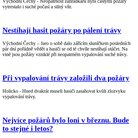
Východní Čechy - Neopatrnost zahrádkářů nyní častými požáry
vytrestalo i suché počasí a silný vítr.
Nestíhají hasit požáry po pálení trávy
Východní Čechy – Jaro o sobě dalo zářícím sluníčkem posledních
pár dní pořádně vědět a hasiči se od té chvíle nestíhají otáčet. Na
vině jsou požáry vzniklé při neopatrném vypalování suché trávy.
Při vypalování trávy založili dva požáry
Holicko - Hned dvakrát museli hasiči zasahovat kvůli zlozvyku
vypalování trávy.
Nejvíce požárů bylo loni v březnu. Bude
to stejné i letos?