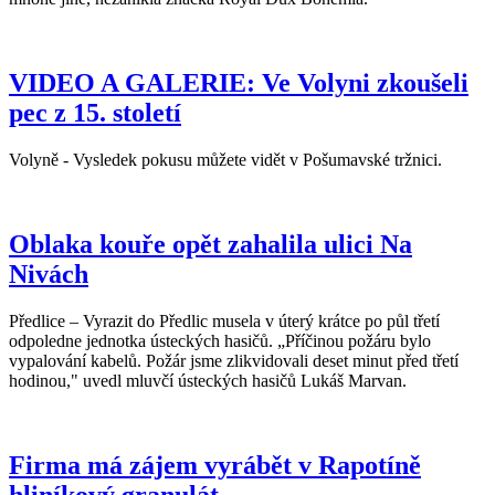
VIDEO A GALERIE: Ve Volyni zkoušeli
pec z 15. století
Volyně - Vysledek pokusu můžete vidět v Pošumavské tržnici.
Oblaka kouře opět zahalila ulici Na
Nivách
Předlice – Vyrazit do Předlic musela v úterý krátce po půl třetí
odpoledne jednotka ústeckých hasičů. „Příčinou požáru bylo
vypalování kabelů. Požár jsme zlikvidovali deset minut před třetí
hodinou," uvedl mluvčí ústeckých hasičů Lukáš Marvan.
Firma má zájem vyrábět v Rapotíně
hliníkový granulát