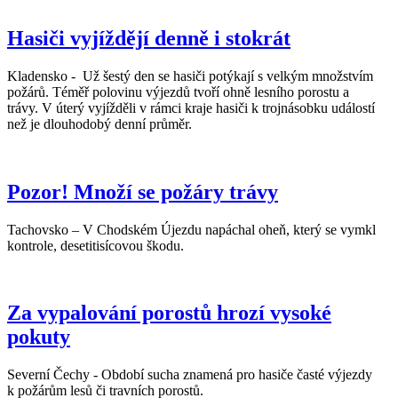
Hasiči vyjíždějí denně i stokrát
Kladensko - Už šestý den se hasiči potýkají s velkým množstvím
požárů. Téměř polovinu výjezdů tvoří ohně lesního porostu a
trávy. V úterý vyjížděli v rámci kraje hasiči k trojnásobku událostí
než je dlouhodobý denní průměr.
Pozor! Množí se požáry trávy
Tachovsko – V Chodském Újezdu napáchal oheň, který se vymkl
kontrole, desetitisícovou škodu.
Za vypalování porostů hrozí vysoké
pokuty
Severní Čechy - Období sucha znamená pro hasiče časté výjezdy
k požárům lesů či travních porostů.