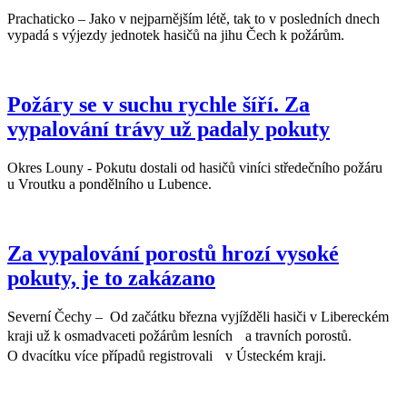
Prachaticko – Jako v nejparnějším létě, tak to v posledních dnech
vypadá s výjezdy jednotek hasičů na jihu Čech k požárům.
Požáry se v suchu rychle šíří. Za
vypalování trávy už padaly pokuty
Okres Louny - Pokutu dostali od hasičů viníci středečního požáru
u Vroutku a pondělního u Lubence.
Za vypalování porostů hrozí vysoké
pokuty, je to zakázano
Severní Čechy – Od začátku března vyjížděli hasiči v Libereckém
kraji už k osmadvaceti požárům lesních a travních porostů.
O dvacítku více případů registrovali v Ústeckém kraji.