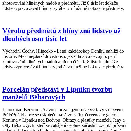
zhotovování hliněných nádob a předmětů. Již 8 tisíc let dokáže
lidstvo zpracovávat hlínu a vyrábět z ní užitné i okrasné předměty.
Výrobu předmětů z hlíny zná lidstvo už
dlouhých osm tisíc let
Východní Čechy, Hlinecko - Letní kaleidoskop Deníků nahlíží do
historie: Mezi nejstarší dovednosti, jež si lidstvo osvojilo, patří
zhotovování hliněných nádob a předmětů. Již 8 tisíc let dokáže
lidstvo zpracovávat hlínu a vyrábět z ní užitné i okrasné předměty.
Porcelán představí v Lipníku tvorbu
manželů Bébarových
Lipník nad Bečvou – Slavnostní zahájení nové výstavy s názvem
Průběžná bilance se uskuteční ve čtvrtek 10. července v galerii
Konírna v Lipníku nad Bečvou. Obrazy a plastiky manželů Jany a
Otty Bébarových, kteří se zahájení osobně zúčastní, ozdobí přízemí
galerie. Také v atriu budou vystaveny dva objekty – porcelánová