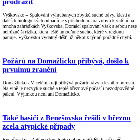
prodražit
Vyškovsko – Spalování vyhrabaných zbytků suché trávy, klestí a
dalších biologických odpadů je s příchodem jara znovu k vidění na
mnoha zahrádkách Vyškovska. Domácí spalování však s sebou nese
nejrůznější rizika, která ještě umocňuje sucho, které v regionu
panuje. Vyškovsku vydatný déšť už několik týdnů pořádně chybí.
Požárů na Domažlicku přibývá, došlo k
prvnímu zranění
Domažlicko - V celém kraji přibývá požárů trávy a lesního porostu.
Na vině je nezvykle suché a teplé březnové počasí i nezodpovědné
pálení. Výjimkou není ani Domažlicko.
Také hasiči z Benešovska řešili v březnu
zcela atypické případy
Benešovsko – Zatímco loni touto dobou vyjížděli hasiči spíš