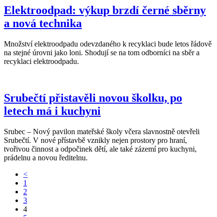
Elektroodpad: výkup brzdí černé sběrny
a nová technika
Množství elektroodpadu odevzdaného k recyklaci bude letos řádově
na stejné úrovni jako loni. Shodují se na tom odborníci na sběr a
recyklaci elektroodpadu.
Srubečtí přistavěli novou školku, po
letech má i kuchyni
Srubec – Nový pavilon mateřské školy včera slavnostně otevřeli
Srubečtí. V nové přístavbě vznikly nejen prostory pro hraní,
tvořivou činnost a odpočinek dětí, ale také zázemí pro kuchyni,
prádelnu a novou ředitelnu.
<
1
2
3
4