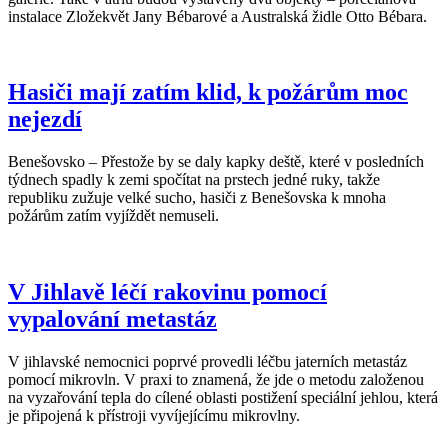
instalace Zložekvět Jany Bébarové a Australská židle Otto Bébara.
Hasiči mají zatím klid, k požárům moc
nejezdí
Benešovsko – Přestože by se daly kapky deště, které v posledních
týdnech spadly k zemi spočítat na prstech jedné ruky, takže
republiku zužuje velké sucho, hasiči z Benešovska k mnoha
požárům zatím vyjíždět nemuseli.
V Jihlavě léčí rakovinu pomocí
vypalování metastáz
V jihlavské nemocnici poprvé provedli léčbu jaterních metastáz
pomocí mikrovln. V praxi to znamená, že jde o metodu založenou
na vyzařování tepla do cílené oblasti postižení speciální jehlou, která
je připojená k přístroji vyvíjejícímu mikrovlny.