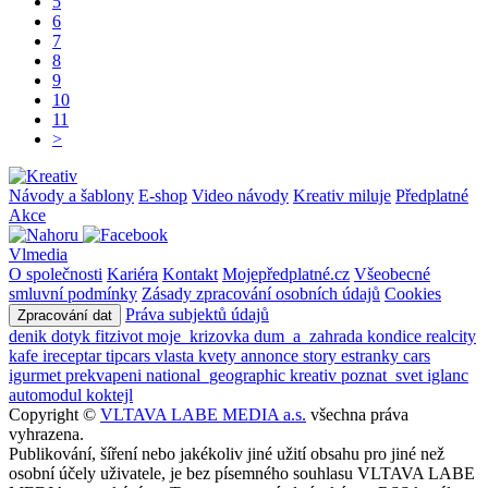
5
6
7
8
9
10
11
>
Návody a šablony
E-shop
Video návody
Kreativ miluje
Předplatné
Akce
Vlmedia
O společnosti
Kariéra
Kontakt
Mojepředplatné.cz
Všeobecné
smluvní podmínky
Zásady zpracování osobních údajů
Cookies
Práva subjektů údajů
Zpracování dat
denik
dotyk
fitzivot
moje_krizovka
dum_a_zahrada
kondice
realcity
kafe
ireceptar
tipcars
vlasta
kvety
annonce
story
estranky
cars
igurmet
prekvapeni
national_geographic
kreativ
poznat_svet
iglanc
automodul
koktejl
Copyright ©
VLTAVA LABE MEDIA a.s.
všechna práva
vyhrazena.
Publikování, šíření nebo jakékoliv jiné užití obsahu pro jiné než
osobní účely uživatele, je bez písemného souhlasu VLTAVA LABE