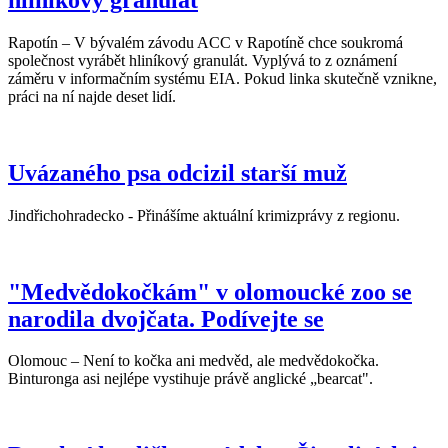
Rapotín – V bývalém závodu ACC v Rapotíně chce soukromá
společnost vyrábět hliníkový granulát. Vyplývá to z oznámení
záměru v informačním systému EIA. Pokud linka skutečně vznikne,
práci na ní najde deset lidí.
Uvázaného psa odcizil starší muž
Jindřichohradecko - Přinášíme aktuální krimizprávy z regionu.
"Medvědokočkám" v olomoucké zoo se
narodila dvojčata. Podívejte se
Olomouc – Není to kočka ani medvěd, ale medvědokočka.
Binturonga asi nejlépe vystihuje právě anglické „bearcat".