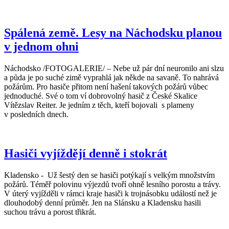
Spálená země. Lesy na Náchodsku planou
v jednom ohni
Náchodsko /FOTOGALERIE/ – Nebe už pár dní neuronilo ani slzu
a půda je po suché zimě vyprahlá jak někde na savaně. To nahrává
požárům. Pro hasiče přitom není hašení takových požárů vůbec
jednoduché. Své o tom ví dobrovolný hasič z České Skalice
Vítězslav Reiter. Je jedním z těch, kteří bojovali s plameny
v posledních dnech.
Hasiči vyjíždějí denně i stokrát
Kladensko - Už šestý den se hasiči potýkají s velkým množstvím
požárů. Téměř polovinu výjezdů tvoří ohně lesního porostu a trávy.
V úterý vyjížděli v rámci kraje hasiči k trojnásobku událostí než je
dlouhodobý denní průměr. Jen na Slánsku a Kladensku hasili
suchou trávu a porost třikrát.