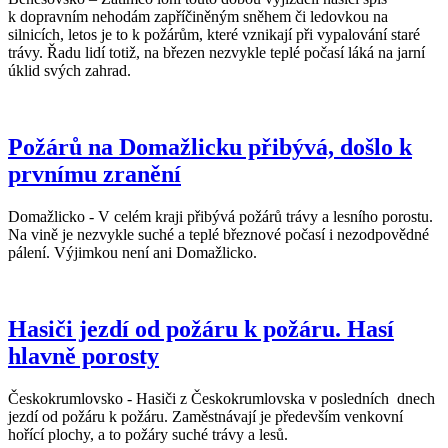
k dopravním nehodám zapříčiněným sněhem či ledovkou na
silnicích, letos je to k požárům, které vznikají při vypalování staré
trávy. Řadu lidí totiž, na březen nezvykle teplé počasí láká na jarní
úklid svých zahrad.
Požárů na Domažlicku přibývá, došlo k
prvnímu zranění
Domažlicko - V celém kraji přibývá požárů trávy a lesního porostu.
Na vině je nezvykle suché a teplé březnové počasí i nezodpovědné
pálení. Výjimkou není ani Domažlicko.
Hasiči jezdí od požáru k požáru. Hasí
hlavně porosty
Českokrumlovsko - Hasiči z Českokrumlovska v posledních dnech
jezdí od požáru k požáru. Zaměstnávají je především venkovní
hořící plochy, a to požáry suché trávy a lesů.