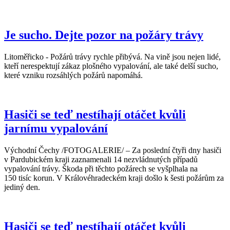
Je sucho. Dejte pozor na požáry trávy
Litoměřicko - Požárů trávy rychle přibývá. Na vině jsou nejen lidé,
kteří nerespektují zákaz plošného vypalování, ale také delší sucho,
které vzniku rozsáhlých požárů napomáhá.
Hasiči se teď nestíhají otáčet kvůli
jarnímu vypalování
Východní Čechy /FOTOGALERIE/ – Za poslední čtyři dny hasiči
v Pardubickém kraji zaznamenali 14 nezvládnutých případů
vypalování trávy. Škoda při těchto požárech se vyšplhala na
150 tisíc korun. V Královéhradeckém kraji došlo k šesti požárům za
jediný den.
Hasiči se teď nestíhají otáčet kvůli