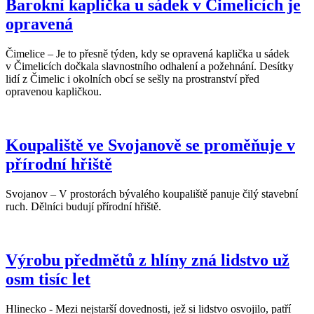
Barokní kaplička u sádek v Čimelicích je
opravená
Čimelice – Je to přesně týden, kdy se opravená kaplička u sádek
v Čimelicích dočkala slavnostního odhalení a požehnání. Desítky
lidí z Čimelic i okolních obcí se sešly na prostranství před
opravenou kapličkou.
Koupaliště ve Svojanově se proměňuje v
přírodní hřiště
Svojanov – V prostorách bývalého koupaliště panuje čilý stavební
ruch. Dělníci budují přírodní hřiště.
Výrobu předmětů z hlíny zná lidstvo už
osm tisíc let
Hlinecko - Mezi nejstarší dovednosti, jež si lidstvo osvojilo, patří