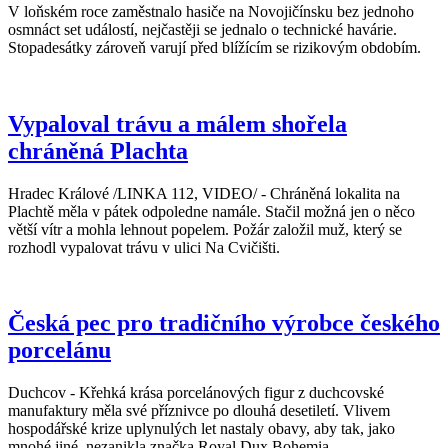
V loňském roce zaměstnalo hasiče na Novojičínsku bez jednoho
osmnáct set událostí, nejčastěji se jednalo o technické havárie.
Stopadesátky zároveň varují před blížícím se rizikovým obdobím.
Vypaloval trávu a málem shořela
chráněná Plachta
Hradec Králové /LINKA 112, VIDEO/ - Chráněná lokalita na
Plachtě měla v pátek odpoledne namále. Stačil možná jen o něco
větší vítr a mohla lehnout popelem. Požár založil muž, který se
rozhodl vypalovat trávu v ulici Na Cvičišti.
Česká pec pro tradičního výrobce českého
porcelánu
Duchcov - Křehká krása porcelánových figur z duchcovské
manufaktury měla své příznivce po dlouhá desetiletí. Vlivem
hospodářské krize uplynulých let nastaly obavy, aby tak, jako
mnohé jiné, nezanikla značka Royal Dux Bohemia.