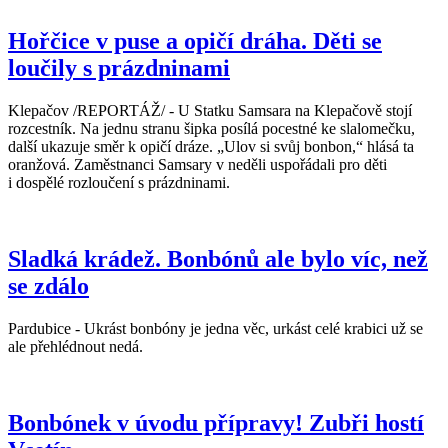
Hořčice v puse a opičí dráha. Děti se
loučily s prázdninami
Klepačov /REPORTÁŽ/ - U Statku Samsara na Klepačově stojí
rozcestník. Na jednu stranu šipka posílá pocestné ke slalomečku,
další ukazuje směr k opičí dráze. „Ulov si svůj bonbon,“ hlásá ta
oranžová. Zaměstnanci Samsary v neděli uspořádali pro děti
i dospělé rozloučení s prázdninami.
Sladká krádež. Bonbónů ale bylo víc, než
se zdálo
Pardubice - Ukrást bonbóny je jedna věc, urkást celé krabici už se
ale přehlédnout nedá.
Bonbónek v úvodu přípravy! Zubři hostí