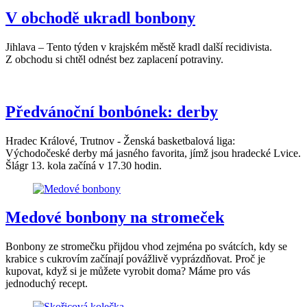
V obchodě ukradl bonbony
Jihlava – Tento týden v krajském městě kradl další recidivista.
Z obchodu si chtěl odnést bez zaplacení potraviny.
Předvánoční bonbónek: derby
Hradec Králové, Trutnov - Ženská basketbalová liga:
Východočeské derby má jasného favorita, jímž jsou hradecké Lvice.
Šlágr 13. kola začíná v 17.30 hodin.
Medové bonbony na stromeček
Bonbony ze stromečku přijdou vhod zejména po svátcích, kdy se
krabice s cukrovím začínají povážlivě vyprázdňovat. Proč je
kupovat, když si je můžete vyrobit doma? Máme pro vás
jednoduchý recept.