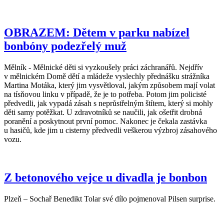
OBRAZEM: Dětem v parku nabízel
bonbóny podezřelý muž
Mělník - Mělnické děti si vyzkoušely práci záchranářů. Nejdřív
v mělnickém Domě dětí a mládeže vyslechly přednášku strážníka
Martina Motáka, který jim vysvětloval, jakým způsobem mají volat
na tísňovou linku v případě, že je to potřeba. Potom jim policisté
předvedli, jak vypadá zásah s neprůstřelným štítem, který si mohly
děti samy potěžkat. U zdravotníků se naučili, jak ošetřit drobná
poranění a poskytnout první pomoc. Nakonec je čekala zastávka
u hasičů, kde jim u cisterny předvedli veškerou výzbroj zásahového
vozu.
Z betonového vejce u divadla je bonbon
Plzeň – Sochař Benedikt Tolar své dílo pojmenoval Pilsen surprise.