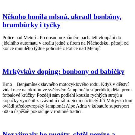
Někoho honila mlsná, ukradl bonbóny,
brambůrky i tyčky
Police nad Metují - Po dosud neznámém pachateli vloupání do
jídelního automatu v areálu jedné z firem na Náchodsku, pátrají od
konce minulého týdne policisté z Police nad Metují.
Mrkývkův doping: bonbony od babičky
Brno – Benjamínek slavného motocyklového rodu. Když v dětství
vídal otce na okruhu ve světovém šampionátu superbiků, dělal první
fotbalové krůčky. Později sám podlehl kouzlu rychlých strojů a
kopačky vyměnil za závodní dráhu. Sedmnáctiletý Jiří Mrkývka loni
ovládl středoevropský šampionát Alpe Adria v kubatuře supersport
600 a úspěšně pokračuje v rodinné tradici.
Nezajímaly ho pugéty, chtěl peníze a