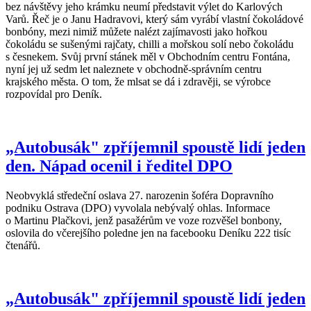
bez návštěvy jeho krámku neumí představit výlet do Karlových
Varů. Řeč je o Janu Hadravovi, který sám vyrábí vlastní čokoládové
bonbóny, mezi nimiž můžete nalézt zajímavosti jako hořkou
čokoládu se sušenými rajčaty, chilli a mořskou solí nebo čokoládu
s česnekem. Svůj první stánek měl v Obchodním centru Fontána,
nyní jej už sedm let naleznete v obchodně-správním centru
krajského města. O tom, že mlsat se dá i zdravěji, se výrobce
rozpovídal pro Deník.
„Autobusák" zpříjemnil spoustě lidí jeden
den. Nápad ocenil i ředitel DPO
Neobvyklá středeční oslava 27. narozenin šoféra Dopravního
podniku Ostrava (DPO) vyvolala nebývalý ohlas. Informace
o Martinu Plačkovi, jenž pasažérům ve voze rozvěšel bonbony,
oslovila do včerejšího poledne jen na facebooku Deníku 222 tisíc
čtenářů.
„Autobusák" zpříjemnil spoustě lidí jeden