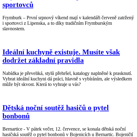
sportovců
Frymburk – První srpnový víkend mají v kalendáři červeně zatržený
i sportovci z Lipenska, a to díky tradičním Frymburským
slavnostem.
Ideální kuchyně existuje. Musíte však
dodržet základní pravidla
Nabídka je převeliká, stylů přehršel, katalogy naplněné k prasknutí.
Vybrat ideální kuchyni dá práci, hlavně s vybíráním, ale výsledkem
může být skvost. Která to vyhraje u vás?
Dětská noční soutěž hasičů o pytel
bonbonů
Bernartice - V pátek večer, 12. července, se konala dětská noční
hasičská soutěž o pytel bonbonů v Bojenicích u Bernartic. Bojeničtí