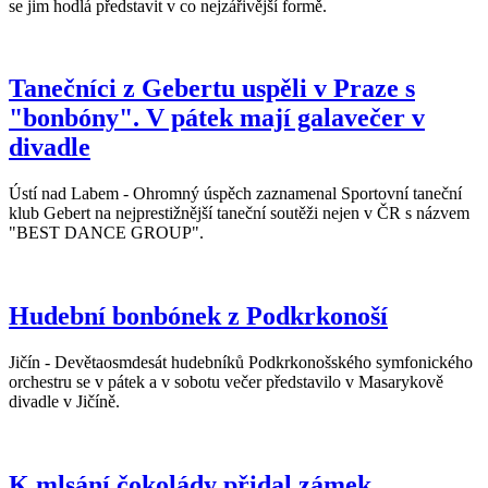
se jim hodlá představit v co nejzářivější formě.
Tanečníci z Gebertu uspěli v Praze s
"bonbóny". V pátek mají galavečer v
divadle
Ústí nad Labem - Ohromný úspěch zaznamenal Sportovní taneční
klub Gebert na nejprestižnější taneční soutěži nejen v ČR s názvem
"BEST DANCE GROUP".
Hudební bonbónek z Podkrkonoší
Jičín - Devětaosmdesát hudebníků Podkrkonošského symfonického
orchestru se v pátek a v sobotu večer představilo v Masarykově
divadle v Jičíně.
K mlsání čokolády přidal zámek