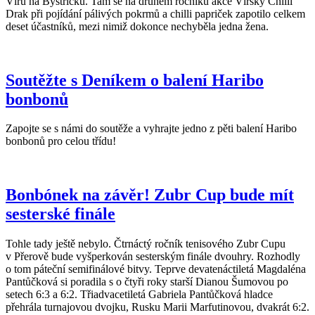
Víru na Bystřicku. Tam se na druhém ročníku akce Vírský Chilli
Drak při pojídání pálivých pokrmů a chilli papriček zapotilo celkem
deset účastníků, mezi nimiž dokonce nechyběla jedna žena.
Soutěžte s Deníkem o balení Haribo
bonbonů
Zapojte se s námi do soutěže a vyhrajte jedno z pěti balení Haribo
bonbonů pro celou třídu!
Bonbónek na závěr! Zubr Cup bude mít
sesterské finále
Tohle tady ještě nebylo. Čtrnáctý ročník tenisového Zubr Cupu
v Přerově bude vyšperkován sesterským finále dvouhry. Rozhodly
o tom páteční semifinálové bitvy. Teprve devatenáctiletá Magdaléna
Pantůčková si poradila s o čtyři roky starší Dianou Šumovou po
setech 6:3 a 6:2. Třiadvacetiletá Gabriela Pantůčková hladce
přehrála turnajovou dvojku, Rusku Marii Marfutinovou, dvakrát 6:2.