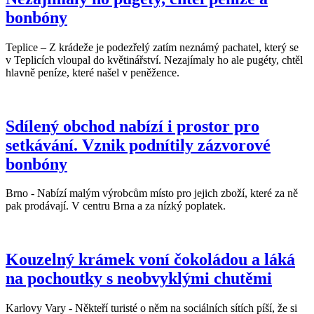
bonbóny
Teplice – Z krádeže je podezřelý zatím neznámý pachatel, který se
v Teplicích vloupal do květinářství. Nezajímaly ho ale pugéty, chtěl
hlavně peníze, které našel v peněžence.
Sdílený obchod nabízí i prostor pro
setkávání. Vznik podnítily zázvorové
bonbóny
Brno - Nabízí malým výrobcům místo pro jejich zboží, které za ně
pak prodávají. V centru Brna a za nízký poplatek.
Kouzelný krámek voní čokoládou a láká
na pochoutky s neobvyklými chutěmi
Karlovy Vary - Někteří turisté o něm na sociálních sítích píší, že si