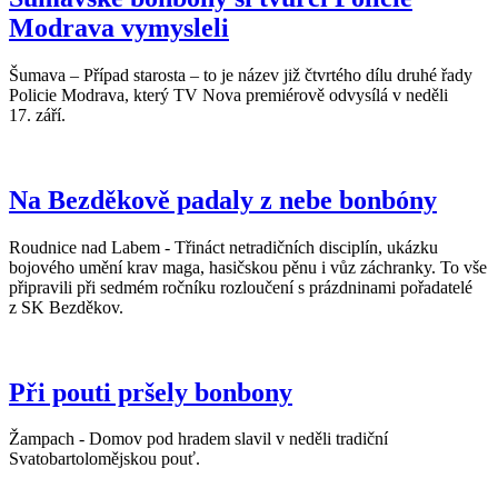
Modrava vymysleli
Šumava – Případ starosta – to je název již čtvrtého dílu druhé řady
Policie Modrava, který TV Nova premiérově odvysílá v neděli
17. září.
Na Bezděkově padaly z nebe bonbóny
Roudnice nad Labem - Třináct netradičních disciplín, ukázku
bojového umění krav maga, hasičskou pěnu i vůz záchranky. To vše
připravili při sedmém ročníku rozloučení s prázdninami pořadatelé
z SK Bezděkov.
Při pouti pršely bonbony
Žampach - Domov pod hradem slavil v neděli tradiční
Svatobartolomějskou pouť.