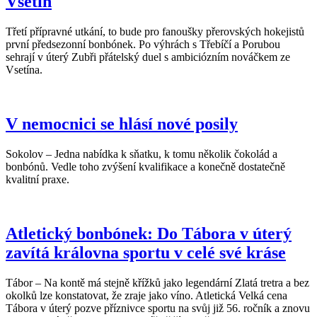
Vsetín
Třetí přípravné utkání, to bude pro fanoušky přerovských hokejistů
první předsezonní bonbónek. Po výhrách s Třebíčí a Porubou
sehrají v úterý Zubři přátelský duel s ambiciózním nováčkem ze
Vsetína.
V nemocnici se hlásí nové posily
Sokolov – Jedna nabídka k sňatku, k tomu několik čokolád a
bonbónů. Vedle toho zvýšení kvalifikace a konečně dostatečně
kvalitní praxe.
Atletický bonbónek: Do Tábora v úterý
zavítá královna sportu v celé své kráse
Tábor – Na kontě má stejně křížků jako legendární Zlatá tretra a bez
okolků lze konstatovat, že zraje jako víno. Atletická Velká cena
Tábora v úterý pozve příznivce sportu na svůj již 56. ročník a znovu