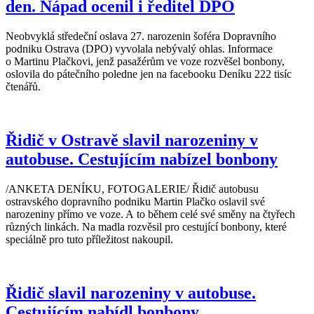
den. Nápad ocenil i ředitel DPO
Neobvyklá středeční oslava 27. narozenin šoféra Dopravního
podniku Ostrava (DPO) vyvolala nebývalý ohlas. Informace
o Martinu Plačkovi, jenž pasažérům ve voze rozvěšel bonbony,
oslovila do pátečního poledne jen na facebooku Deníku 222 tisíc
čtenářů.
Řidič v Ostravě slavil narozeniny v
autobuse. Cestujícím nabízel bonbony
/ANKETA DENÍKU, FOTOGALERIE/ Řidič autobusu
ostravského dopravního podniku Martin Plačko oslavil své
narozeniny přímo ve voze. A to během celé své směny na čtyřech
různých linkách. Na madla rozvěsil pro cestující bonbony, které
speciálně pro tuto příležitost nakoupil.
Řidič slavil narozeniny v autobuse.
Cestujícím nabídl bonbony