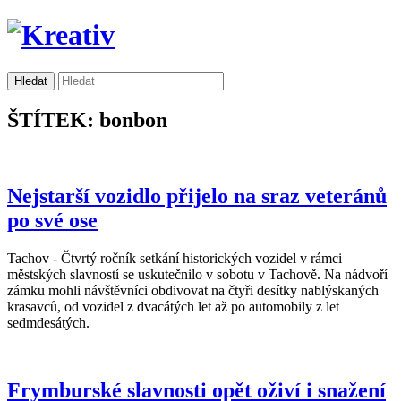
ŠTÍTEK: bonbon
Nejstarší vozidlo přijelo na sraz veteránů
po své ose
Tachov - Čtvrtý ročník setkání historických vozidel v rámci
městských slavností se uskutečnilo v sobotu v Tachově. Na nádvoří
zámku mohli návštěvníci obdivovat na čtyři desítky nablýskaných
krasavců, od vozidel z dvacátých let až po automobily z let
sedmdesátých.
Frymburské slavnosti opět oživí i snažení