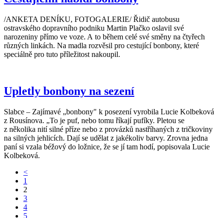
/ANKETA DENÍKU, FOTOGALERIE/ Řidič autobusu
ostravského dopravního podniku Martin Plačko oslavil své
narozeniny přímo ve voze. A to během celé své směny na čtyřech
různých linkách. Na madla rozvěsil pro cestující bonbony, které
speciálně pro tuto příležitost nakoupil.
Upletly bonbony na sezení
Slabce – Zajímavé „bonbony" k posezení vyrobila Lucie Kolbeková
z Rousínova. „To je puf, nebo tomu říkají pufíky. Pletou se
z několika nití silné příze nebo z provázků nastříhaných z tričkoviny
na silných jehlicích. Dají se udělat z jakékoliv barvy. Zrovna jedna
paní si vzala béžový do ložnice, že se jí tam hodí, popisovala Lucie
Kolbeková.
<
1
2
3
4
5