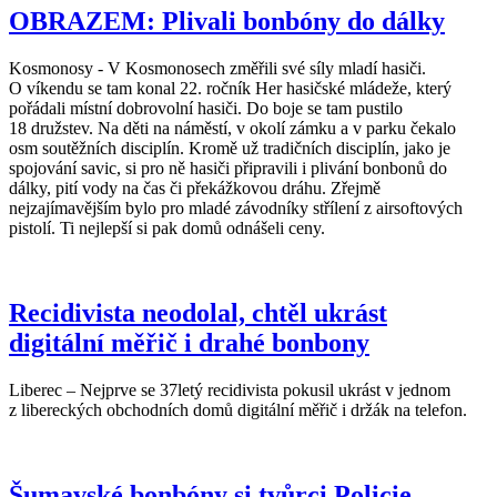
OBRAZEM: Plivali bonbóny do dálky
Kosmonosy - V Kosmonosech změřili své síly mladí hasiči.
O víkendu se tam konal 22. ročník Her hasičské mládeže, který
pořádali místní dobrovolní hasiči. Do boje se tam pustilo
18 družstev. Na děti na náměstí, v okolí zámku a v parku čekalo
osm soutěžních disciplín. Kromě už tradičních disciplín, jako je
spojování savic, si pro ně hasiči připravili i plivání bonbonů do
dálky, pití vody na čas či překážkovou dráhu. Zřejmě
nejzajímavějším bylo pro mladé závodníky střílení z airsoftových
pistolí. Ti nejlepší si pak domů odnášeli ceny.
Recidivista neodolal, chtěl ukrást
digitální měřič i drahé bonbony
Liberec – Nejprve se 37letý recidivista pokusil ukrást v jednom
z libereckých obchodních domů digitální měřič i držák na telefon.
Šumavské bonbóny si tvůrci Policie