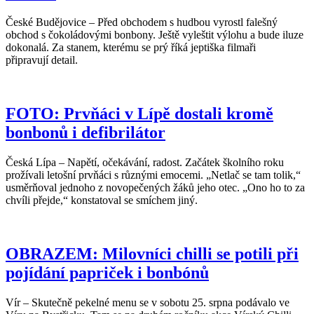
České Budějovice – Před obchodem s hudbou vyrostl falešný
obchod s čokoládovými bonbony. Ještě vyleštit výlohu a bude iluze
dokonalá. Za stanem, kterému se prý říká jeptiška filmaři
připravují detail.
FOTO: Prvňáci v Lípě dostali kromě
bonbonů i defibrilátor
Česká Lípa – Napětí, očekávání, radost. Začátek školního roku
prožívali letošní prvňáci s různými emocemi. „Netlač se tam tolik,“
usměrňoval jednoho z novopečených žáků jeho otec. „Ono ho to za
chvíli přejde,“ konstatoval se smíchem jiný.
OBRAZEM: Milovníci chilli se potili při
pojídání papriček i bonbónů
Vír – Skutečně pekelné menu se v sobotu 25. srpna podávalo ve