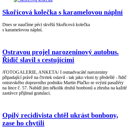
Skořicová kolečka s karamelovou náplní
Dnes se naučíme péct skvělá Skořicová kolečka
s karamelovou náplní.
Ostravou projel narozeninový autobus.
Řidič slavil s cestujícími
/FOTOGALERIE, ANKETA/ I osmadvacáté narozeniny
připadající právě na čtvrtek oslavil - tak jako vloni ty předešlé - řidič
ostravského dopravního podniku Martin Plačko se svými pasažéry
na lince č. 57. Nabídl jim několik druhů bonbonů a zhruba na každé
zastávce přijímal gratulaci.
Opilý recidivista chtěl ukrást bonbony,
zase ho chytili