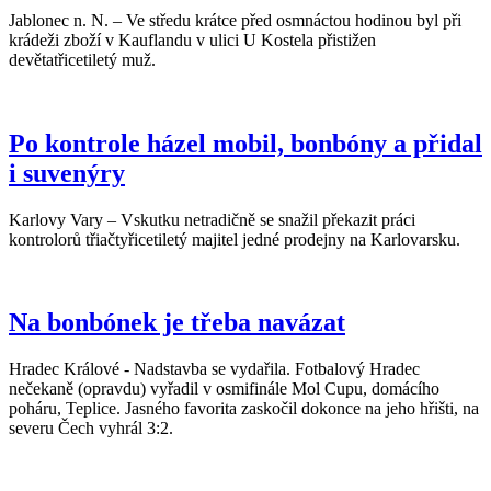
Jablonec n. N. – Ve středu krátce před osmnáctou hodinou byl při
krádeži zboží v Kauflandu v ulici U Kostela přistižen
devětatřicetiletý muž.
Po kontrole házel mobil, bonbóny a přidal
i suvenýry
Karlovy Vary – Vskutku netradičně se snažil překazit práci
kontrolorů třiačtyřicetiletý majitel jedné prodejny na Karlovarsku.
Na bonbónek je třeba navázat
Hradec Králové - Nadstavba se vydařila. Fotbalový Hradec
nečekaně (opravdu) vyřadil v osmifinále Mol Cupu, domácího
poháru, Teplice. Jasného favorita zaskočil dokonce na jeho hřišti, na
severu Čech vyhrál 3:2.