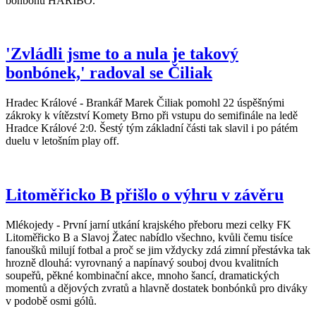
bonbonů HARIBO.
'Zvládli jsme to a nula je takový
bonbónek,' radoval se Čiliak
Hradec Králové - Brankář Marek Čiliak pomohl 22 úspěšnými
zákroky k vítězství Komety Brno při vstupu do semifinále na ledě
Hradce Králové 2:0. Šestý tým základní části tak slavil i po pátém
duelu v letošním play off.
Litoměřicko B přišlo o výhru v závěru
Mlékojedy - První jarní utkání krajského přeboru mezi celky FK
Litoměřicko B a Slavoj Žatec nabídlo všechno, kvůli čemu tisíce
fanoušků milují fotbal a proč se jim vždycky zdá zimní přestávka tak
hrozně dlouhá: vyrovnaný a napínavý souboj dvou kvalitních
soupeřů, pěkné kombinační akce, mnoho šancí, dramatických
momentů a dějových zvratů a hlavně dostatek bonbónků pro diváky
v podobě osmi gólů.