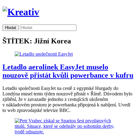
ŠTÍTEK: Jižní Korea
Letadlo aerolinek EasyJet muselo
nouzově přistát kvůli powerbance v kufru
Letadlo společnosti EasyJet na cestě z egyptské Hurgady do
Londýna musel tento týden nouzově přistát v Římě. Důvodem bylo
zjištění, že v zavazadle jednoho z cestujících uloženém
v nákladovém prostoru je powerbanka připojená k nabíjení. Uvedl
to web zpravodajské televize BBC.