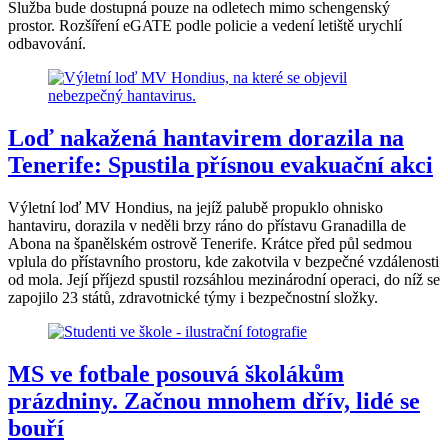
Služba bude dostupná pouze na odletech mimo schengenský
prostor. Rozšíření eGATE podle policie a vedení letiště urychlí
odbavování.
Loď nakažená hantavirem dorazila na
Tenerife: Spustila přísnou evakuační akci
Výletní loď MV Hondius, na jejíž palubě propuklo ohnisko
hantaviru, dorazila v neděli brzy ráno do přístavu Granadilla de
Abona na španělském ostrově Tenerife. Krátce před půl sedmou
vplula do přístavního prostoru, kde zakotvila v bezpečné vzdálenosti
od mola. Její příjezd spustil rozsáhlou mezinárodní operaci, do níž se
zapojilo 23 států, zdravotnické týmy i bezpečnostní složky.
MS ve fotbale posouvá školákům
prázdniny. Začnou mnohem dřív, lidé se
bouří