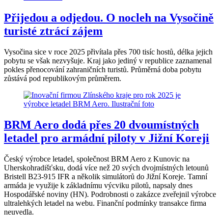
Přijedou a odjedou. O nocleh na Vysočině
turisté ztrácí zájem
Vysočina sice v roce 2025 přivítala přes 700 tisíc hostů, délka jejich
pobytu se však nezvyšuje. Kraj jako jediný v republice zaznamenal
pokles přenocování zahraničních turistů. Průměrná doba pobytu
zůstává pod republikovým průměrem.
BRM Aero dodá přes 20 dvoumístných
letadel pro armádní piloty v Jižní Koreji
Český výrobce letadel, společnost BRM Aero z Kunovic na
Uherskohradišťsku, dodá více než 20 svých dvojmístných letounů
Bristell B23-915 IFR a několik simulátorů do Jižní Koreje. Tamní
armáda je využije k základnímu výcviku pilotů, napsaly dnes
Hospodářské noviny (HN). Podrobnosti o zakázce zveřejnil výrobce
ultralehkých letadel na webu. Finanční podmínky transakce firma
neuvedla.