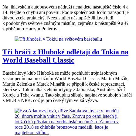
Na jihlavském autobusovém nádraží nenajdete nástupiště číslo 4 a
14. Nejde o chybu ani pověru. Podle společnosti Icom transport je
důvod zcela praktický. Neexistující nástupiště Jihlavu řadí
k podobným světově známým místům, zejména k nástupišti 9 a ¾
z příběhu o Harrym Potterovi.
Tři hráči z Hluboké odlétají do Tokia na
World Baseball Classic
Baseballový klub Hluboká se může pochlubit trojnásobným
zastoupením na prestižním World Baseball Classic. Martin Mužík,
Martin Zelenka a Marek Minařík se připojí k české reprezentaci,
která se v Tokiu utká s elitními týmy z Japonska, Austrálie, Jižní
Koreje a Tchaj-wanu. Tato skupina slibuje napínavé souboje s hráči
z MLB a NPB, což je pro český tým velká výzva.