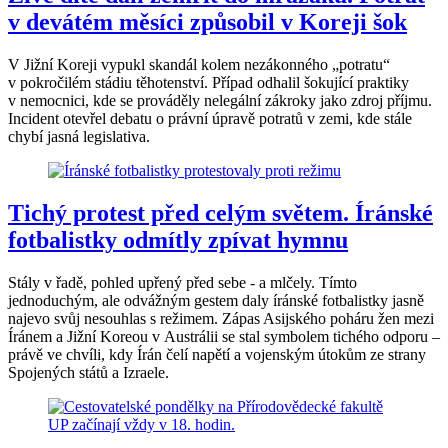
v devátém měsíci způsobil v Koreji šok
V Jižní Koreji vypukl skandál kolem nezákonného „potratu“
v pokročilém stádiu těhotenství. Případ odhalil šokující praktiky
v nemocnici, kde se prováděly nelegální zákroky jako zdroj příjmu.
Incident otevřel debatu o právní úpravě potratů v zemi, kde stále
chybí jasná legislativa.
Tichý protest před celým světem. Íránské
fotbalistky odmítly zpívat hymnu
Stály v řadě, pohled upřený před sebe - a mlčely. Tímto
jednoduchým, ale odvážným gestem daly íránské fotbalistky jasně
najevo svůj nesouhlas s režimem. Zápas Asijského poháru žen mezi
Íránem a Jižní Koreou v Austrálii se stal symbolem tichého odporu –
právě ve chvíli, kdy Írán čelí napětí a vojenským útokům ze strany
Spojených států a Izraele.