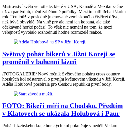
Mistrovství světa ve fotbale, které v USA, Kanadě a Mexiku začne
už za pár týdnů, mění zaběhnuté pořádky. Mezi to patří třeba i školní
rok. Ten totiž v posledně jmenované zemi skončí o čtyřicet dříve,
než bývá obvyklé. Na vině prý ale není jen kopaná, ale také
očekávané horké počasí. To však nic nemění na tom, že mezi
veřejností vyvolalo rozhodnutí hodně rozmrzelé reakce.
Světový pohár bikerů v Jižní Koreji se
proměnil v bahenní lázeň
/FOTOGALERIE/ Nový ročník Světového poháru cross country
horských kol odstartoval o prvním květnovém víkendu v Jiží Koreji.
Adéla Holubová posbírala pro Českou republiku první body.
FOTO: Bikeři míří na Chodsko. Předtím
v Klatovech se ukázala Holubová i Paur
Pohár Plzeňského kraje horských kol pokračuje v neděli Velkou