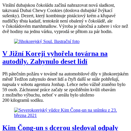
Virální dubajskou čokoládu začíná nahrazovat nová sladkost,
takzvaná Dubai Chewy Cookies (doslova dubajské žvýkací
sušenky). Dezert, který kombinuje pistáciový krém a křupavé
nudličky těsta kadaif, tentokrát není obalený v čokoládě, ale
v čokoládovém marshmallow. Výroba je náročná a zabere i více než
dvě hodiny na jednu várku, vyprodá se přitom za pár hodin.
V Jižní Koreji vyhořela továrna na
autodíly. Zahynulo deset lidí
Při pátečním požáru v továrně na automobilové díly v jihokorejském
městě Tedžon zahynulo deset lidí a čtyři další se stále pohřešují,
napsala v sobotu agentura Jonhap. Lehce nebo vážně zraněno bylo
59 osob. Záchranné práce začaly se zpožděním kvůli obavám
z možného výbuchu, neboť v areálu bylo uloženo
200 kilogramů sodíku.
Kim Čong-un s dcerou sledoval odpaly