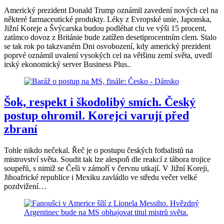
Americký prezident Donald Trump oznámil zavedení nových cel na
některé farmaceutické produkty. Léky z Evropské unie, Japonska,
Jižní Koreje a Švýcarska budou podléhat clu ve výši 15 procent,
zatímco dovoz z Británie bude zatížen desetiprocentním clem. Stalo
se tak rok po takzvaném Dni osvobození, kdy americký prezident
poprvé oznámil uvalení vysokých cel na většinu zemí světa, uvedl
irský ekonomický server Business Plus..
Šok, respekt i škodolibý smích. Český
postup ohromil. Korejci varují před
zbraní
Tohle nikdo nečekal. Řeč je o postupu českých fotbalistů na
mistrovství světa. Soudit tak lze alespoň dle reakcí z tábora trojice
soupeřů, s nimiž se Češi v zámoří v červnu utkají. V Jižní Koreji,
Jihoafrické republice i Mexiku zavládlo ve středu večer velké
pozdvižení…