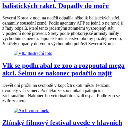
balistických raket. Dopadly do moře
Severní Korea v noci na neděli odpálila několik balistických střel,
oznámily sousední země. Podle agentury AFP se jedná o nejnovější
z řady odpalů, které tento jadernými zbraněmi vyzbrojený stát
v poslední době provedl. Střely podle jihokorejské armády mířily
východním směrem. Japonské ministerstvo obrany později uvedlo,
že střely dopadly do vod u východního pobřeží Severní Koreje.
Vlk se podhrabal ze zoo a rozpoutal mega
akci. Šelmu se nakonec podařilo najít
Devět dní prožil na svobodě v kopcích okolí města Tedžonu
dvouletý vlčí samec. Po útěku ze zoo unikal i pátrajícím
záchranářům. Nakonec ho veterináři dokázali uspat. Podle zoo se
zvíře zotavuje.
Zlínský filmový festival uvede v hlavních