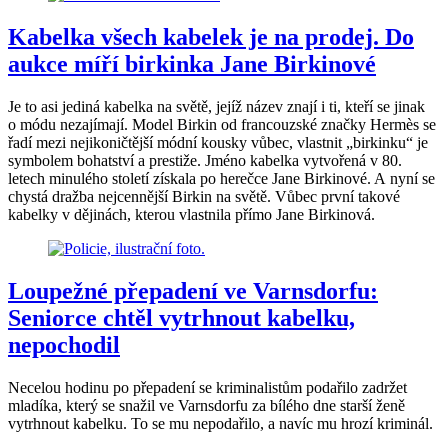
Kabelka všech kabelek je na prodej. Do
aukce míří birkinka Jane Birkinové
Je to asi jediná kabelka na světě, jejíž název znají i ti, kteří se jinak
o módu nezajímají. Model Birkin od francouzské značky Hermès se
řadí mezi nejikoničtější módní kousky vůbec, vlastnit „birkinku“ je
symbolem bohatství a prestiže. Jméno kabelka vytvořená v 80.
letech minulého století získala po herečce Jane Birkinové. A nyní se
chystá dražba nejcennější Birkin na světě. Vůbec první takové
kabelky v dějinách, kterou vlastnila přímo Jane Birkinová.
Loupežné přepadení ve Varnsdorfu:
Seniorce chtěl vytrhnout kabelku,
nepochodil
Necelou hodinu po přepadení se kriminalistům podařilo zadržet
mladíka, který se snažil ve Varnsdorfu za bílého dne starší ženě
vytrhnout kabelku. To se mu nepodařilo, a navíc mu hrozí kriminál.