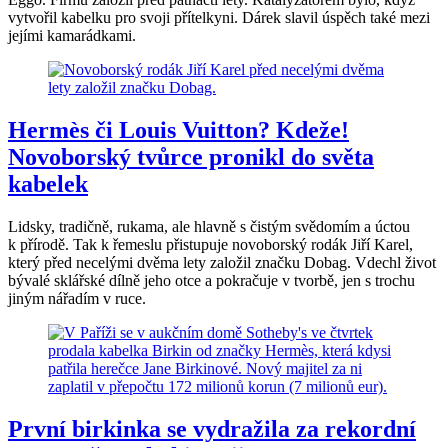
vytvořil kabelku pro svoji přítelkyni. Dárek slavil úspěch také mezi
jejími kamarádkami.
Hermès či Louis Vuitton? Kdeže!
Novoborský tvůrce pronikl do světa
kabelek
Lidsky, tradičně, rukama, ale hlavně s čistým svědomím a úctou
k přírodě. Tak k řemeslu přistupuje novoborský rodák Jiří Karel,
který před necelými dvěma lety založil značku Dobag. Vdechl život
bývalé sklářské dílně jeho otce a pokračuje v tvorbě, jen s trochu
jiným nářadím v ruce.
První birkinka se vydražila za rekordní