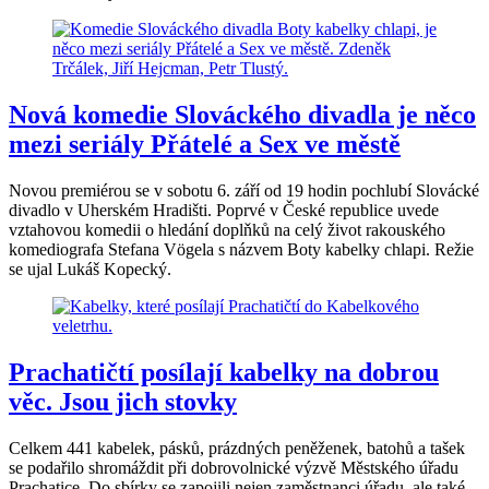
Nová komedie Slováckého divadla je něco
mezi seriály Přátelé a Sex ve městě
Novou premiérou se v sobotu 6. září od 19 hodin pochlubí Slovácké
divadlo v Uherském Hradišti. Poprvé v České republice uvede
vztahovou komedii o hledání doplňků na celý život rakouského
komediografa Stefana Vögela s názvem Boty kabelky chlapi. Režie
se ujal Lukáš Kopecký.
Prachatičtí posílají kabelky na dobrou
věc. Jsou jich stovky
Celkem 441 kabelek, pásků, prázdných peněženek, batohů a tašek
se podařilo shromáždit při dobrovolnické výzvě Městského úřadu
Prachatice. Do sbírky se zapojili nejen zaměstnanci úřadu, ale také