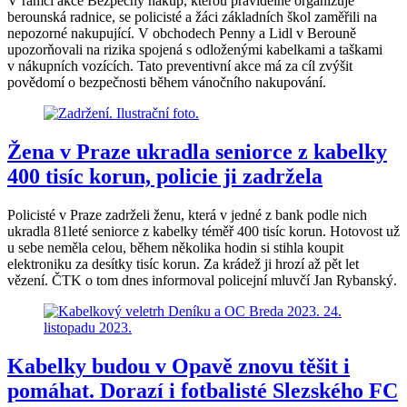
V rámci akce Bezpečný nákup, kterou pravidelně organizuje
berounská radnice, se policisté a žáci základních škol zaměřili na
nepozorné nakupující. V obchodech Penny a Lidl v Berouně
upozorňovali na rizika spojená s odloženými kabelkami a taškami
v nákupních vozících. Tato preventivní akce má za cíl zvýšit
povědomí o bezpečnosti během vánočního nakupování.
Žena v Praze ukradla seniorce z kabelky
400 tisíc korun, policie ji zadržela
Policisté v Praze zadrželi ženu, která v jedné z bank podle nich
ukradla 81leté seniorce z kabelky téměř 400 tisíc korun. Hotovost už
u sebe neměla celou, během několika hodin si stihla koupit
elektroniku za desítky tisíc korun. Za krádež ji hrozí až pět let
vězení. ČTK o tom dnes informoval policejní mluvčí Jan Rybanský.
Kabelky budou v Opavě znovu těšit i
pomáhat. Dorazí i fotbalisté Slezského FC