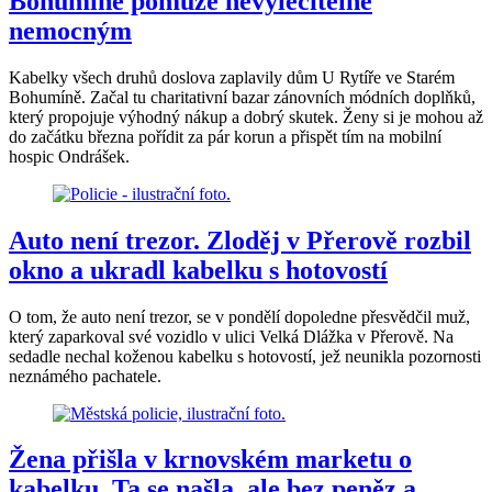
Bohumíně pomůže nevyléčitelně
nemocným
Kabelky všech druhů doslova zaplavily dům U Rytíře ve Starém
Bohumíně. Začal tu charitativní bazar zánovních módních doplňků,
který propojuje výhodný nákup a dobrý skutek. Ženy si je mohou až
do začátku března pořídit za pár korun a přispět tím na mobilní
hospic Ondrášek.
Auto není trezor. Zloděj v Přerově rozbil
okno a ukradl kabelku s hotovostí
O tom, že auto není trezor, se v pondělí dopoledne přesvědčil muž,
který zaparkoval své vozidlo v ulici Velká Dlážka v Přerově. Na
sedadle nechal koženou kabelku s hotovostí, jež neunikla pozornosti
neznámého pachatele.
Žena přišla v krnovském marketu o
kabelku. Ta se našla, ale bez peněz a