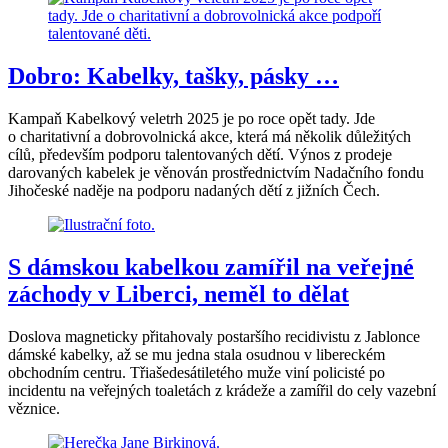
Dobro: Kabelky, tašky, pásky …
Kampaň Kabelkový veletrh 2025 je po roce opět tady. Jde
o charitativní a dobrovolnická akce, která má několik důležitých
cílů, především podporu talentovaných dětí. Výnos z prodeje
darovaných kabelek je věnován prostřednictvím Nadačního fondu
Jihočeské naděje na podporu nadaných dětí z jižních Čech.
S dámskou kabelkou zamířil na veřejné
záchody v Liberci, neměl to dělat
Doslova magneticky přitahovaly postaršího recidivistu z Jablonce
dámské kabelky, až se mu jedna stala osudnou v libereckém
obchodním centru. Třiašedesátiletého muže viní policisté po
incidentu na veřejných toaletách z krádeže a zamířil do cely vazební
věznice.