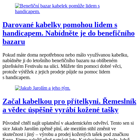
Darované kabelky pomohou lidem s
handicapem. Nabídněte je do benefičního
bazaru
Pokud máte doma nepotřebnou nebo málo využívanou kabelku,
nabídněte ji do letošního benefičního bazaru na oblíbeném
plzeňském Festivalu na ulici. Můžete tím pomoci dobré věci,
protože výtěžek z jejich prodeje půjde na pomoc lidem
s handicapem.
Začal kabelkou pro přítelkyni. Řemeslník
a vědec úspěšně vyrábí kožené tašky
Původně chtěl najít uplatnění v akademickém odvětví. Tento sen si
sice Jakub Jarolím zpětně plní, ale mezitím stihl změnit ve
skutečnost i jiný – výrobu a prodej kožených tašek pod značkou
Eggo. Firmu založil před patnácti lety. Katalyzátorem bylo, když