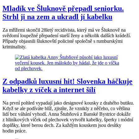
Mladík ve Šluknově přepadl seniorku.
Strhl ji na zem a ukradl jí kabelku
Za mřížemi skončil 28letý recidivista, který má ve Šluknově na
svědomí loupežné přepadení starší ženy a několik dalších krádeží.
Případy objasnili šluknovští policisté společně s rumburskými
kriminalisty.
Z odpadků luxusní hit! Slovenka háčkuje
kabelky z víček a internet šílí
Na první pohled vypadají jako designové kousky z drahého butiku.
Když se ale podíváte blíž, zjistíte, že vznikly z něčeho, co většina
lidí bez váhání vyhodí. Anna Štubňová z Banské Bystrice dokáže
z hliníkových víček od plechovek vytvořit kabelky, šperky i módní
doplňky, které berou dech. Za každým kouskem jsou desítky
hodin práce.