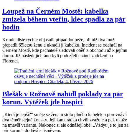
Loupež na Černém Mostě: kabelka
zmizela během vteřin, klec spadla za pár
hodin
Kriminalisté rychle objasnili případ loupeže, při níž dva muži
přepadli 65letou ženu a ukradli jí kabelku. Incident se odehrál na
Černém Mostě, kde pachatelé sledovali oběť z obchodu až k jejímu
domu. Již následující ráno byli podezřelí cizinci zadrženi na
Florenci.
Blešák v Rožnově nabídl poklady za pár
korun. Výtěžek jde hospici
„Která je lepší?“ směje se žena u stolu plného kabelek a porovnává
dva téměř stejné kousky. Její kamarádka chvíli zvažuje a pak ukáže
na tmavší variantu. Nakonec si ale odnášejí obě. „Vždyť je to jen za
pár korun,“ dodává s úsměvem.