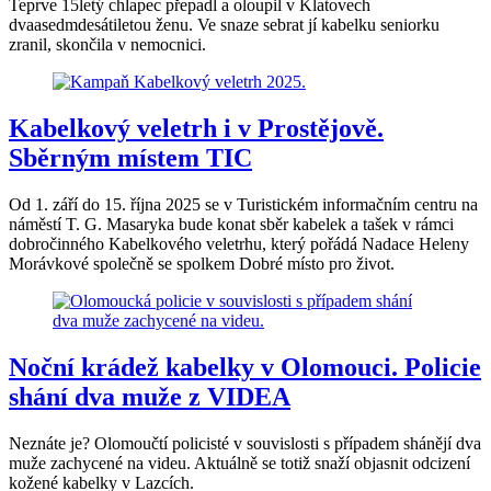
Teprve 15letý chlapec přepadl a oloupil v Klatovech
dvaasedmdesátiletou ženu. Ve snaze sebrat jí kabelku seniorku
zranil, skončila v nemocnici.
Kabelkový veletrh i v Prostějově.
Sběrným místem TIC
Od 1. září do 15. října 2025 se v Turistickém informačním centru na
náměstí T. G. Masaryka bude konat sběr kabelek a tašek v rámci
dobročinného Kabelkového veletrhu, který pořádá Nadace Heleny
Morávkové společně se spolkem Dobré místo pro život.
Noční krádež kabelky v Olomouci. Policie
shání dva muže z VIDEA
Neznáte je? Olomoučtí policisté v souvislosti s případem shánějí dva
muže zachycené na videu. Aktuálně se totiž snaží objasnit odcizení
kožené kabelky v Lazcích.