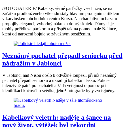
/FOTOGALERIE/ Kabelky, věrné parťačky všech žen, se na
začátku prodlouženého víkendu staly hlavním prodejním artiklem
v karvinském obchodním centru Korso. Na charitativním bazaru
propojily eleganci, výhodný nákup a dobrý skutek. Dámy si je
mohly pořídit za pár korun a přispět tak na pomoc malé Nelince,
která od narození bojuje se závažným postižením.
Neznámý pachatel přepadl seniorku před
nádražím v Jablonci
V Jablonci nad Nisou došlo k odvážné loupeži, při níž neznámý
pachatel přepadl seniorku a ukradl jí kabelku i tašku. Policie
intenzivně pátrá po pachateli a žádá veřejnost o pomoc při
identifikaci klíčového svědka, jehož fotografie byly zveřejněny.
Kabelkový veletrh: naděje a šance na
nový život, výtěžek byl rekordní