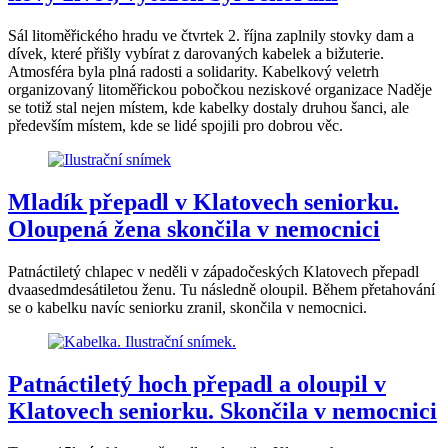
Sál litoměřického hradu ve čtvrtek 2. října zaplnily stovky dam a
dívek, které přišly vybírat z darovaných kabelek a bižuterie.
Atmosféra byla plná radosti a solidarity. Kabelkový veletrh
organizovaný litoměřickou pobočkou neziskové organizace Naděje
se totiž stal nejen místem, kde kabelky dostaly druhou šanci, ale
především místem, kde se lidé spojili pro dobrou věc.
Mladík přepadl v Klatovech seniorku.
Oloupená žena skončila v nemocnici
Patnáctiletý chlapec v neděli v západočeských Klatovech přepadl
dvaasedmdesátiletou ženu. Tu následně oloupil. Během přetahování
se o kabelku navíc seniorku zranil, skončila v nemocnici.
Patnáctiletý hoch přepadl a oloupil v
Klatovech seniorku. Skončila v nemocnici