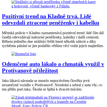
Pozitivní trend na Kladně trvá. Lidé
odevzdali ztracené peněženky i kabelku
Městská policie v Kladno zaznamenává pozitivní trend: lidé čím dál
častěji odevzdávají nalezené peněženky, kabelky i další cennosti.
Během jediného dne strážníci řešili hned několik nálezů a díky
rychlému pátrání se jim podařilo většinu věcí vrátit jejich majitelům.
Odemčené auto lákalo a chmaták využil v
Protivanově příležitost
Jako lákavá návnada se muselo nepoctivému člověku jevit
nezamčené vozidlo v Protivanově. Neodolal a sebral z auta vše, co
mu přišlo pod ruku. Škoda se šplhá k dvaceti tisícům.