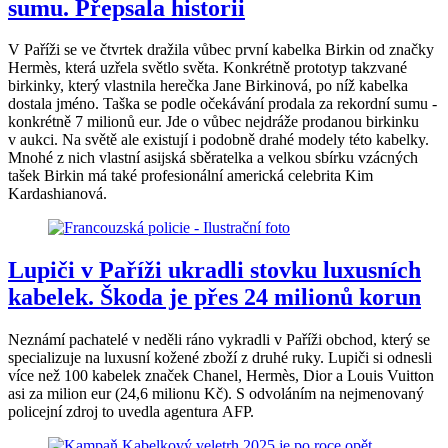
sumu. Přepsala historii
V Paříži se ve čtvrtek dražila vůbec první kabelka Birkin od značky
Hermès, která uzřela světlo světa. Konkrétně prototyp takzvané
birkinky, který vlastnila herečka Jane Birkinová, po níž kabelka
dostala jméno. Taška se podle očekávání prodala za rekordní sumu -
konkrétně 7 milionů eur. Jde o vůbec nejdráže prodanou birkinku
v aukci. Na světě ale existují i podobně drahé modely této kabelky.
Mnohé z nich vlastní asijská sběratelka a velkou sbírku vzácných
tašek Birkin má také profesionální americká celebrita Kim
Kardashianová.
Lupiči v Paříži ukradli stovku luxusních
kabelek. Škoda je přes 24 milionů korun
Neznámí pachatelé v neděli ráno vykradli v Paříži obchod, který se
specializuje na luxusní kožené zboží z druhé ruky. Lupiči si odnesli
více než 100 kabelek značek Chanel, Hermès, Dior a Louis Vuitton
asi za milion eur (24,6 milionu Kč). S odvoláním na nejmenovaný
policejní zdroj to uvedla agentura AFP.