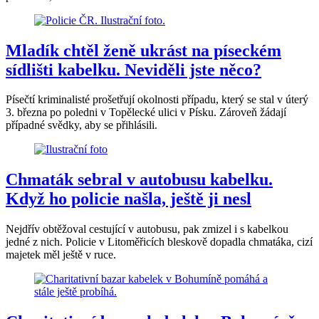
Mladík chtěl ženě ukrást na píseckém
sídlišti kabelku. Neviděli jste něco?
Písečtí kriminalisté prošetřují okolnosti případu, který se stal v úterý
3. března po poledni v Topělecké ulici v Písku. Zároveň žádají
případné svědky, aby se přihlásili.
Chmaták sebral v autobusu kabelku.
Když ho policie našla, ještě ji nesl
Nejdřív obtěžoval cestující v autobusu, pak zmizel i s kabelkou
jedné z nich. Policie v Litoměřicích bleskově dopadla chmatáka, cizí
majetek měl ještě v ruce.