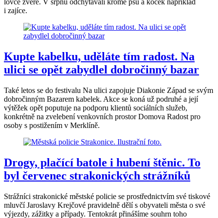
lovce zvěře. V srpnu odchytávali kromě psů a koček například
i zajíce.
Kupte kabelku, uděláte tím radost. Na
ulici se opět zabydlel dobročinný bazar
Také letos se do festivalu Na ulici zapojuje Diakonie Západ se svým
dobročinným Bazarem kabelek. Akce se koná už podruhé a její
výtěžek opět poputuje na podporu klientů sociálních služeb,
konkrétně na zvelebení venkovních prostor Domova Radost pro
osoby s postižením v Merklíně.
Drogy, plačící batole i hubení štěnic. To
byl červenec strakonických strážníků
Strážníci strakonické městské policie se prostřednictvím své tiskové
mluvčí Jaroslavy Krejčové pravidelně dělí s obyvateli města o své
výjezdy, zážitky a případy. Tentokrát přinášíme souhrn toho