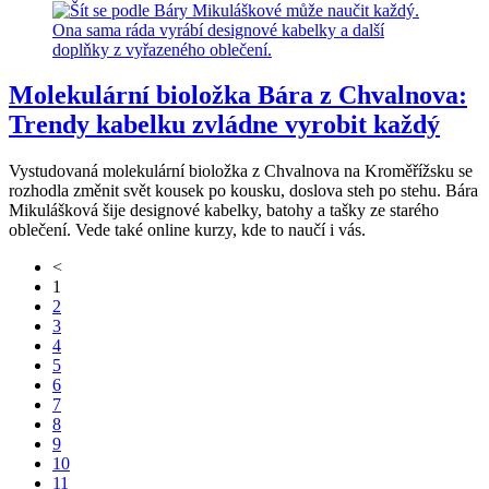
Molekulární bioložka Bára z Chvalnova:
Trendy kabelku zvládne vyrobit každý
Vystudovaná molekulární bioložka z Chvalnova na Kroměřížsku se
rozhodla změnit svět kousek po kousku, doslova steh po stehu. Bára
Mikulášková šije designové kabelky, batohy a tašky ze starého
oblečení. Vede také online kurzy, kde to naučí i vás.
<
1
2
3
4
5
6
7
8
9
10
11