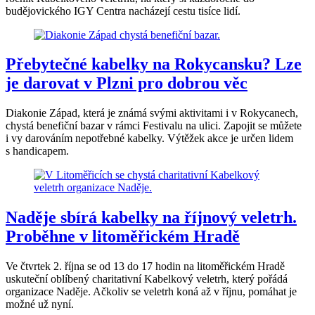
budějovického IGY Centra nacházejí cestu tisíce lidí.
Přebytečné kabelky na Rokycansku? Lze
je darovat v Plzni pro dobrou věc
Diakonie Západ, která je známá svými aktivitami i v Rokycanech,
chystá benefiční bazar v rámci Festivalu na ulici. Zapojit se můžete
i vy darováním nepotřebné kabelky. Výtěžek akce je určen lidem
s handicapem.
Naděje sbírá kabelky na říjnový veletrh.
Proběhne v litoměřickém Hradě
Ve čtvrtek 2. října se od 13 do 17 hodin na litoměřickém Hradě
uskuteční oblíbený charitativní Kabelkový veletrh, který pořádá
organizace Naděje. Ačkoliv se veletrh koná až v říjnu, pomáhat je
možné už nyní.