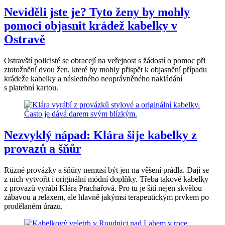
Neviděli jste je? Tyto ženy by mohly
pomoci objasnit krádež kabelky v
Ostravě
Ostravští policisté se obracejí na veřejnost s žádostí o pomoc při
ztotožnění dvou žen, které by mohly přispět k objasnění případu
krádeže kabelky a následného neoprávněného nakládání
s platební kartou.
Nezvyklý nápad: Klára šije kabelky z
provazů a šňůr
Různé provázky a šňůry nemusí být jen na věšení prádla. Dají se
z nich vytvořit i originální módní doplňky. Třeba takové kabelky
z provazů vyrábí Klára Prachařová. Pro tu je šití nejen skvělou
zábavou a relaxem, ale hlavně jakýmsi terapeutickým prvkem po
prodělaném úrazu.