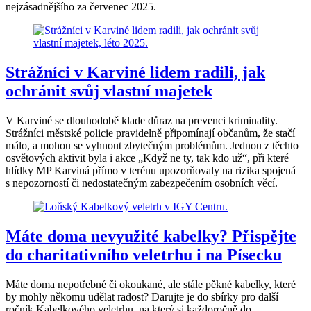
nejzásadnějšího za červenec 2025.
Strážníci v Karviné lidem radili, jak
ochránit svůj vlastní majetek
V Karviné se dlouhodobě klade důraz na prevenci kriminality.
Strážníci městské policie pravidelně připomínají občanům, že stačí
málo, a mohou se vyhnout zbytečným problémům. Jednou z těchto
osvětových aktivit byla i akce „Když ne ty, tak kdo už“, při které
hlídky MP Karviná přímo v terénu upozorňovaly na rizika spojená
s nepozorností či nedostatečným zabezpečením osobních věcí.
Máte doma nevyužité kabelky? Přispějte
do charitativního veletrhu i na Písecku
Máte doma nepotřebné či okoukané, ale stále pěkné kabelky, které
by mohly někomu udělat radost? Darujte je do sbírky pro další
ročník Kabelkového veletrhu, na který si každoročně do