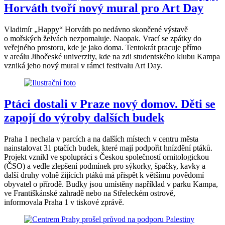
Horváth tvoří nový mural pro Art Day
Vladimír „Happy“ Horváth po nedávno skončené výstavě
o mořských želvách nezpomaluje. Naopak. Vrací se zpátky do
veřejného prostoru, kde je jako doma. Tentokrát pracuje přímo
v areálu Jihočeské univerzity, kde na zdi studentského klubu Kampa
vzniká jeho nový mural v rámci festivalu Art Day.
Ptáci dostali v Praze nový domov. Děti se
zapojí do výroby dalších budek
Praha 1 nechala v parcích a na dalších místech v centru města
nainstalovat 31 ptačích budek, které mají podpořit hnízdění ptáků.
Projekt vznikl ve spolupráci s Českou společností ornitologickou
(ČSO) a vedle zlepšení podmínek pro sýkorky, špačky, kavky a
další druhy volně žijících ptáků má přispět k většímu povědomí
obyvatel o přírodě. Budky jsou umístěny například v parku Kampa,
ve Františkánské zahradě nebo na Střeleckém ostrově,
informovala Praha 1 v tiskové zprávě.