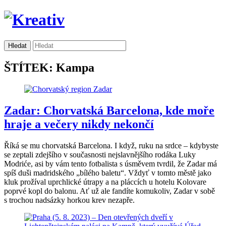
ŠTÍTEK: Kampa
Zadar: Chorvatská Barcelona, kde moře
hraje a večery nikdy nekončí
Říká se mu chorvatská Barcelona. I když, ruku na srdce – kdybyste
se zeptali zdejšího v současnosti nejslavnějšího rodáka Luky
Modriće, asi by vám tento fotbalista s úsměvem tvrdil, že Zadar má
spíš duši madridského „bílého baletu“. Vždyť v tomto městě jako
kluk prožíval uprchlické útrapy a na pláccích u hotelu Kolovare
poprvé kopl do balonu. Ať už ale fandíte komukoliv, Zadar v sobě
s trochou nadsázky horkou krev nezapře.