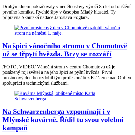
Druhým dnem pokračovaly v neděli oslavy výročí 85 let od otištění
prvního komiksu Rychlé šípy v časopisu Mladý hlasatel. Ty
připravila Skautská nadace Jaroslava Foglara.
Na špici vánočního stromu v Chomutově
už se třpytí hvězda. Brzy se rozzáří
/FOTO, VIDEO/ Vánoční strom v centru Chomutova už je
posázený roji světel a na jeho špici se pyšní hvězda. První
prosincový den ho ozdobil tým profesionálů z Klášterce nad Ohří ve
spolupráci s technickými službami.
Na Schwarzenberga vzpomínají i v
Mlýnské kavárně. Řídil tu svou volební
kampaň