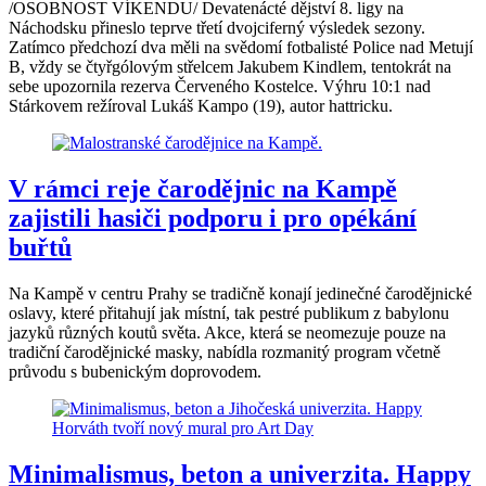
/OSOBNOST VÍKENDU/ Devatenácté dějství 8. ligy na
Náchodsku přineslo teprve třetí dvojciferný výsledek sezony.
Zatímco předchozí dva měli na svědomí fotbalisté Police nad Metují
B, vždy se čtyřgólovým střelcem Jakubem Kindlem, tentokrát na
sebe upozornila rezerva Červeného Kostelce. Výhru 10:1 nad
Stárkovem režíroval Lukáš Kampo (19), autor hattricku.
V rámci reje čarodějnic na Kampě
zajistili hasiči podporu i pro opékání
buřtů
Na Kampě v centru Prahy se tradičně konají jedinečné čarodějnické
oslavy, které přitahují jak místní, tak pestré publikum z babylonu
jazyků různých koutů světa. Akce, která se neomezuje pouze na
tradiční čarodějnické masky, nabídla rozmanitý program včetně
průvodu s bubenickým doprovodem.
Minimalismus, beton a univerzita. Happy