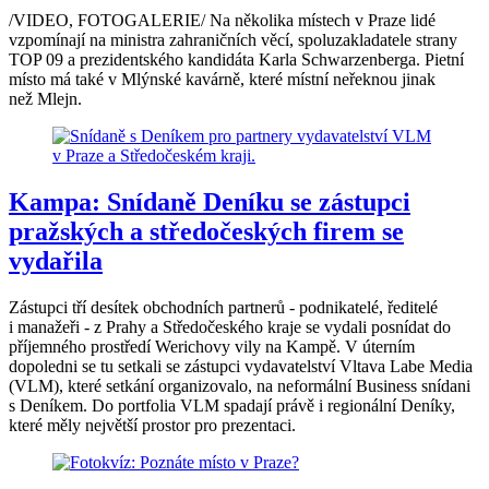
/VIDEO, FOTOGALERIE/ Na několika místech v Praze lidé
vzpomínají na ministra zahraničních věcí, spoluzakladatele strany
TOP 09 a prezidentského kandidáta Karla Schwarzenberga. Pietní
místo má také v Mlýnské kavárně, které místní neřeknou jinak
než Mlejn.
Kampa: Snídaně Deníku se zástupci
pražských a středočeských firem se
vydařila
Zástupci tří desítek obchodních partnerů - podnikatelé, ředitelé
i manažeři - z Prahy a Středočeského kraje se vydali posnídat do
příjemného prostředí Werichovy vily na Kampě. V úterním
dopoledni se tu setkali se zástupci vydavatelství Vltava Labe Media
(VLM), které setkání organizovalo, na neformální Business snídani
s Deníkem. Do portfolia VLM spadají právě i regionální Deníky,
které měly největší prostor pro prezentaci.