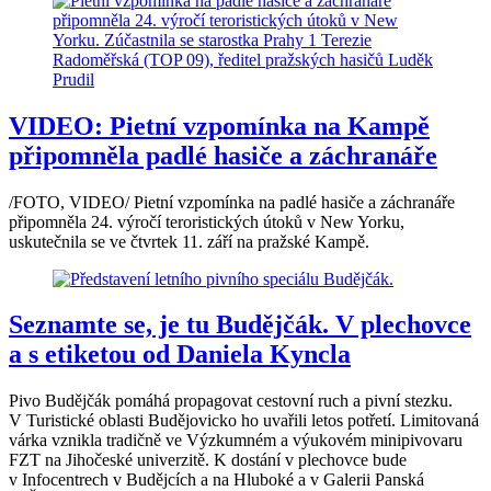
VIDEO: Pietní vzpomínka na Kampě
připomněla padlé hasiče a záchranáře
/FOTO, VIDEO/ Pietní vzpomínka na padlé hasiče a záchranáře
připomněla 24. výročí teroristických útoků v New Yorku,
uskutečnila se ve čtvrtek 11. září na pražské Kampě.
Seznamte se, je tu Budějčák. V plechovce
a s etiketou od Daniela Kyncla
Pivo Budějčák pomáhá propagovat cestovní ruch a pivní stezku.
V Turistické oblasti Budějovicko ho uvařili letos potřetí. Limitovaná
várka vznikla tradičně ve Výzkumném a výukovém minipivovaru
FZT na Jihočeské univerzitě. K dostání v plechovce bude
v Infocentrech v Budějcích a na Hluboké a v Galerii Panská