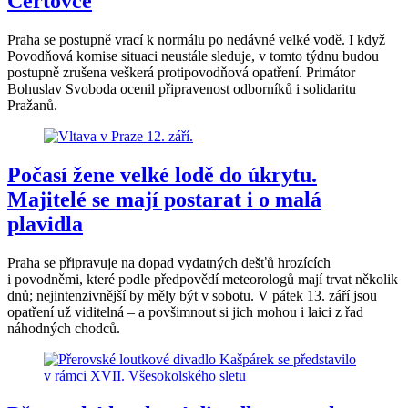
Čertovce
Praha se postupně vrací k normálu po nedávné velké vodě. I když
Povodňová komise situaci neustále sleduje, v tomto týdnu budou
postupně zrušena veškerá protipovodňová opatření. Primátor
Bohuslav Svoboda ocenil připravenost odborníků i solidaritu
Pražanů.
Počasí žene velké lodě do úkrytu.
Majitelé se mají postarat i o malá
plavidla
Praha se připravuje na dopad vydatných dešťů hrozících
i povodněmi, které podle předpovědí meteorologů mají trvat několik
dnů; nejintenzivnější by měly být v sobotu. V pátek 13. září jsou
opatření už viditelná – a povšimnout si jich mohou i laici z řad
náhodných chodců.