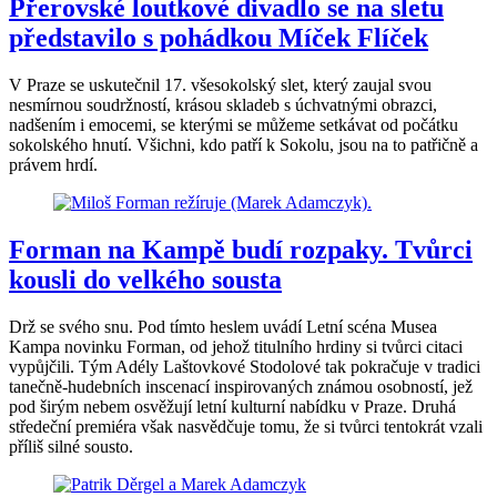
Přerovské loutkové divadlo se na sletu
představilo s pohádkou Míček Flíček
V Praze se uskutečnil 17. všesokolský slet, který zaujal svou
nesmírnou soudržností, krásou skladeb s úchvatnými obrazci,
nadšením i emocemi, se kterými se můžeme setkávat od počátku
sokolského hnutí. Všichni, kdo patří k Sokolu, jsou na to patřičně a
právem hrdí.
Forman na Kampě budí rozpaky. Tvůrci
kousli do velkého sousta
Drž se svého snu. Pod tímto heslem uvádí Letní scéna Musea
Kampa novinku Forman, od jehož titulního hrdiny si tvůrci citaci
vypůjčili. Tým Adély Laštovkové Stodolové tak pokračuje v tradici
tanečně-hudebních inscenací inspirovaných známou osobností, jež
pod širým nebem osvěžují letní kulturní nabídku v Praze. Druhá
středeční premiéra však nasvědčuje tomu, že si tvůrci tentokrát vzali
příliš silné sousto.