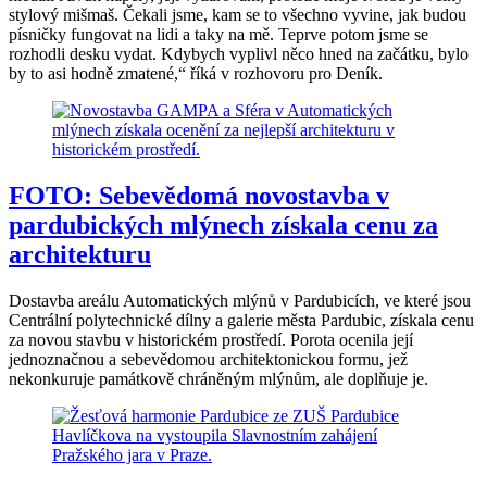
stylový mišmaš. Čekali jsme, kam se to všechno vyvine, jak budou
písničky fungovat na lidi a taky na mě. Teprve potom jsme se
rozhodli desku vydat. Kdybych vyplivl něco hned na začátku, bylo
by to asi hodně zmatené,“ říká v rozhovoru pro Deník.
FOTO: Sebevědomá novostavba v
pardubických mlýnech získala cenu za
architekturu
Dostavba areálu Automatických mlýnů v Pardubicích, ve které jsou
Centrální polytechnické dílny a galerie města Pardubic, získala cenu
za novou stavbu v historickém prostředí. Porota ocenila její
jednoznačnou a sebevědomou architektonickou formu, jež
nekonkuruje památkově chráněným mlýnům, ale doplňuje je.