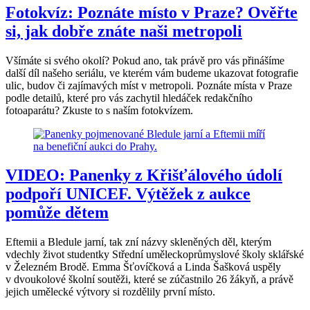
Fotokvíz: Poznáte místo v Praze? Ověřte
si, jak dobře znáte naši metropoli
Všímáte si svého okolí? Pokud ano, tak právě pro vás přinášíme
další díl našeho seriálu, ve kterém vám budeme ukazovat fotografie
ulic, budov či zajímavých míst v metropoli. Poznáte místa v Praze
podle detailů, které pro vás zachytil hledáček redakčního
fotoaparátu? Zkuste to s naším fotokvízem.
VIDEO: Panenky z Křišťálového údolí
podpoří UNICEF. Výtěžek z aukce
pomůže dětem
Eftemii a Bledule jarní, tak zní názvy skleněných děl, kterým
vdechly život studentky Střední uměleckoprůmyslové školy sklářské
v Železném Brodě. Emma Šťovíčková a Linda Šašková uspěly
v dvoukolové školní soutěži, které se zúčastnilo 26 žákyň, a právě
jejich umělecké výtvory si rozdělily první místo.