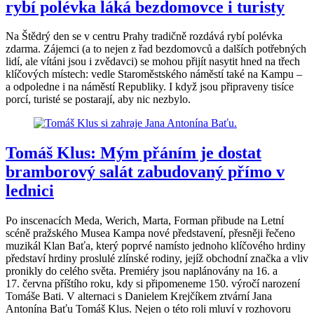
rybí polévka láká bezdomovce i turisty
Na Štědrý den se v centru Prahy tradičně rozdává rybí polévka
zdarma. Zájemci (a to nejen z řad bezdomovců a dalších potřebných
lidí, ale vítáni jsou i zvědavci) se mohou přijít nasytit hned na třech
klíčových místech: vedle Staroměstského náměstí také na Kampu –
a odpoledne i na náměstí Republiky. I když jsou připraveny tisíce
porcí, turisté se postarají, aby nic nezbylo.
Tomáš Klus: Mým přáním je dostat
bramborový salát zabudovaný přímo v
lednici
Po inscenacích Meda, Werich, Marta, Forman přibude na Letní
scéně pražského Musea Kampa nové představení, přesněji řečeno
muzikál Klan Baťa, který poprvé namísto jednoho klíčového hrdiny
představí hrdiny proslulé zlínské rodiny, jejíž obchodní značka a vliv
pronikly do celého světa. Premiéry jsou naplánovány na 16. a
17. června příštího roku, kdy si připomeneme 150. výročí narození
Tomáše Bati. V alternaci s Danielem Krejčíkem ztvární Jana
Antonína Baťu Tomáš Klus. Nejen o této roli mluví v rozhovoru