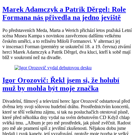
Marek Adamczyk a Patrik Děrgel: Role
Formana nás přivedla na jedno jeviště
Po představeních Meda, Marta a Werich přichází letos pražská Letní
scéna Musea Kampa s novinkou zasvěcenou dalšímu velkému
českém umělci, a to režiséru Miloši Formanovi. V alternaci jej
v inscenaci Forman (premiéry se uskuteční 18. a 19. června) ztvární
herci Marek Adamczyk a Patrik Děrgel, dva kluci, kteří k sobě mají
blíž v soukromí než na divadle.
Igor Orozovič: Řekl jsem si, že holubí
muž by mohla být moje značka
Divadelní, filmový a televizní herec Igor Orozovič odstartoval před
dvěma lety svoji sólovou hudební dráhu. Prostřednictvím koncertů,
které se těší velkému zájmu, si tak na posluchačích otestoval písně,
které před několika dny vydal na svém debutovém CD Když chlap
svléká tmu. „Album je pro mě prostředek, jak písně zvěčnit. Radost
pro mě ale pramení spíš z jevištní zkušenosti. Nějakou dobu jsme
hledali i zvuk kapely, její vyzařování, protože moje tvorba je velký