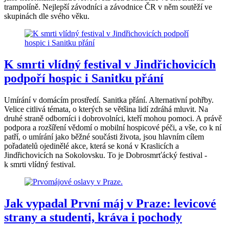
trampolíně. Nejlepší závodníci a závodnice ČR v něm soutěží ve
skupinách dle svého věku.
K smrti vlídný festival v Jindřichovicích
podpoří hospic i Sanitku přání
Umírání v domácím prostředí. Sanitka přání. Alternativní pohřby.
Velice citlivá témata, o kterých se většina lidí zdráhá mluvit. Na
druhé straně odborníci i dobrovolníci, kteří mohou pomoci. A právě
podpora a rozšíření vědomí o mobilní hospicové péči, a vše, co k ní
patří, o umírání jako běžné součásti života, jsou hlavním cílem
pořadatelů ojedinělé akce, která se koná v Kraslicích a
Jindřichovicích na Sokolovsku. To je Dobrosmrťácký festival -
k smrti vlídný festival.
Jak vypadal První máj v Praze: levicové
strany a studenti, kráva i pochody