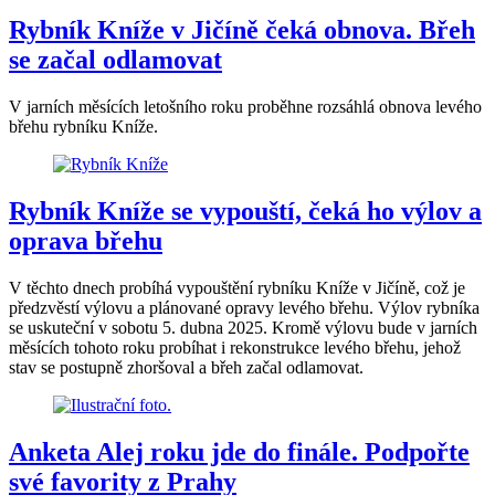
Rybník Kníže v Jičíně čeká obnova. Břeh
se začal odlamovat
V jarních měsících letošního roku proběhne rozsáhlá obnova levého
břehu rybníku Kníže.
Rybník Kníže se vypouští, čeká ho výlov a
oprava břehu
V těchto dnech probíhá vypouštění rybníku Kníže v Jičíně, což je
předzvěstí výlovu a plánované opravy levého břehu. Výlov rybníka
se uskuteční v sobotu 5. dubna 2025. Kromě výlovu bude v jarních
měsících tohoto roku probíhat i rekonstrukce levého břehu, jehož
stav se postupně zhoršoval a břeh začal odlamovat.
Anketa Alej roku jde do finále. Podpořte
své favority z Prahy