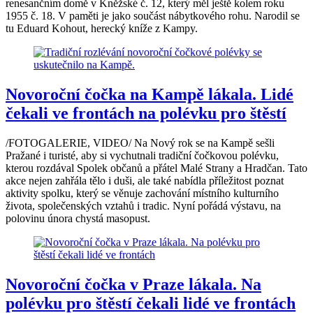
renesančním domě v Kněžské č. 12, který měl ještě kolem roku
1955 č. 18. V paměti je jako součást nábytkového rohu. Narodil se
tu Eduard Kohout, herecký kníže z Kampy.
Novoroční čočka na Kampě lákala. Lidé
čekali ve frontách na polévku pro štěstí
/FOTOGALERIE, VIDEO/ Na Nový rok se na Kampě sešli
Pražané i turisté, aby si vychutnali tradiční čočkovou polévku,
kterou rozdával Spolek občanů a přátel Malé Strany a Hradčan. Tato
akce nejen zahřála tělo i duši, ale také nabídla příležitost poznat
aktivity spolku, který se věnuje zachování místního kulturního
života, společenských vztahů i tradic. Nyní pořádá výstavu, na
polovinu února chystá masopust.
Novoroční čočka v Praze lákala. Na
polévku pro štěstí čekali lidé ve frontách