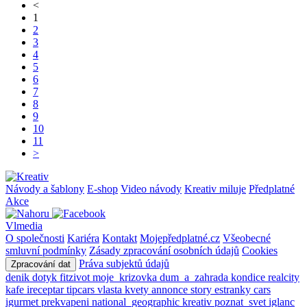
<
1
2
3
4
5
6
7
8
9
10
11
>
Návody a šablony
E-shop
Video návody
Kreativ miluje
Předplatné
Akce
Vlmedia
O společnosti
Kariéra
Kontakt
Mojepředplatné.cz
Všeobecné
smluvní podmínky
Zásady zpracování osobních údajů
Cookies
Práva subjektů údajů
Zpracování dat
denik
dotyk
fitzivot
moje_krizovka
dum_a_zahrada
kondice
realcity
kafe
ireceptar
tipcars
vlasta
kvety
annonce
story
estranky
cars
igurmet
prekvapeni
national_geographic
kreativ
poznat_svet
iglanc