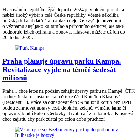
Hlasování o nejoblíbenější alej roku 2024 je v plném proudu a
nabízí široký výběr z celé České republiky, včetně několika
pražských kandidátů. Tato anketa nejenže zvyšuje povědomí
o významu alejí jako kulturního a přírodního dědictví, ale také
podporuje jejich ochranu a obnovu. Hlasovat můžete už jen do
29. ledna 2025.
Praha plánuje úpravu parku Kampa.
Revitalizace vyjde na téměř šedesát
milionů
Praha 1 chce letos na podzim zahájit úpravy parku na Kampě. ČTK
to dnes řekla místostarostka městské části Kateřina Klasnová
(Rezidenti 1). Práce za odhadovaných 59 milionů korun bez DPH
budou zahrnovat úpravy cest, doplnění zeleně, výměnu lamp či
opravu zábradlí kolem Čertovky. Trvat mají zhruba rok a Klasnová
chce zajistit, aby park zůstal po celou dobu průchozí.