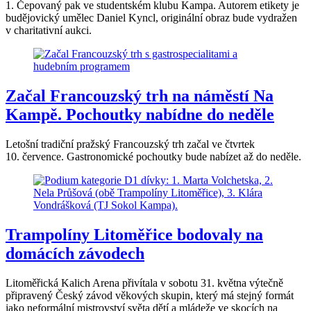
1. Čepovaný pak ve studentském klubu Kampa. Autorem etikety je
budějovický umělec Daniel Kyncl, originální obraz bude vydražen
v charitativní aukci.
Začal Francouzský trh na náměstí Na
Kampě. Pochoutky nabídne do neděle
Letošní tradiční pražský Francouzský trh začal ve čtvrtek
10. července. Gastronomické pochoutky bude nabízet až do neděle.
Trampolíny Litoměřice bodovaly na
domácích závodech
Litoměřická Kalich Arena přivítala v sobotu 31. května výtečně
připravený Český závod věkových skupin, který má stejný formát
jako neformální mistrovství světa dětí a mládeže ve skocích na