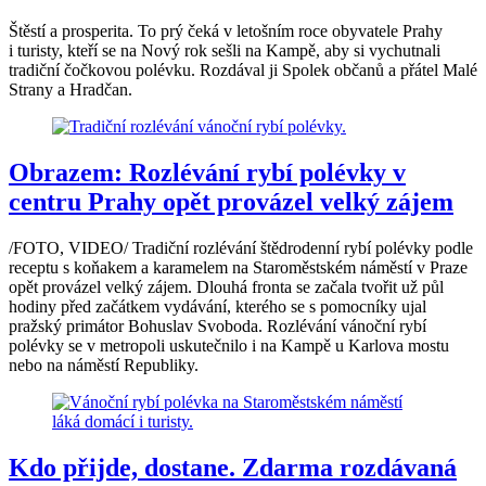
Štěstí a prosperita. To prý čeká v letošním roce obyvatele Prahy
i turisty, kteří se na Nový rok sešli na Kampě, aby si vychutnali
tradiční čočkovou polévku. Rozdával ji Spolek občanů a přátel Malé
Strany a Hradčan.
Obrazem: Rozlévání rybí polévky v
centru Prahy opět provázel velký zájem
/FOTO, VIDEO/ Tradiční rozlévání štědrodenní rybí polévky podle
receptu s koňakem a karamelem na Staroměstském náměstí v Praze
opět provázel velký zájem. Dlouhá fronta se začala tvořit už půl
hodiny před začátkem vydávání, kterého se s pomocníky ujal
pražský primátor Bohuslav Svoboda. Rozlévání vánoční rybí
polévky se v metropoli uskutečnilo i na Kampě u Karlova mostu
nebo na náměstí Republiky.
Kdo přijde, dostane. Zdarma rozdávaná