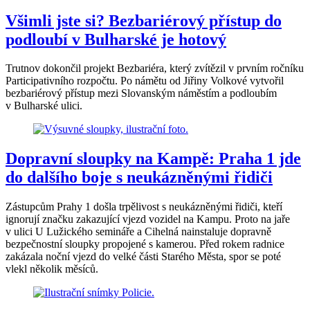
Všimli jste si? Bezbariérový přístup do
podloubí v Bulharské je hotový
Trutnov dokončil projekt Bezbariéra, který zvítězil v prvním ročníku
Participativního rozpočtu. Po námětu od Jiřiny Volkové vytvořil
bezbariérový přístup mezi Slovanským náměstím a podloubím
v Bulharské ulici.
Dopravní sloupky na Kampě: Praha 1 jde
do dalšího boje s neukázněnými řidiči
Zástupcům Prahy 1 došla trpělivost s neukázněnými řidiči, kteří
ignorují značku zakazující vjezd vozidel na Kampu. Proto na jaře
v ulici U Lužického semináře a Cihelná nainstaluje dopravně
bezpečnostní sloupky propojené s kamerou. Před rokem radnice
zakázala noční vjezd do velké části Starého Města, spor se poté
vlekl několik měsíců.