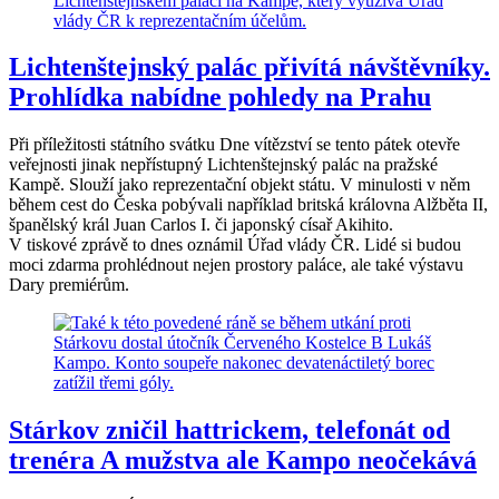
Lichtenštejnský palác přivítá návštěvníky.
Prohlídka nabídne pohledy na Prahu
Při příležitosti státního svátku Dne vítězství se tento pátek otevře
veřejnosti jinak nepřístupný Lichtenštejnský palác na pražské
Kampě. Slouží jako reprezentační objekt státu. V minulosti v něm
během cest do Česka pobývali například britská královna Alžběta II,
španělský král Juan Carlos I. či japonský císař Akihito.
V tiskové zprávě to dnes oznámil Úřad vlády ČR. Lidé si budou
moci zdarma prohlédnout nejen prostory paláce, ale také výstavu
Dary premiérům.
Stárkov zničil hattrickem, telefonát od
trenéra A mužstva ale Kampo neočekává