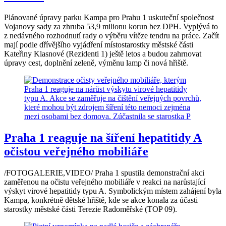
Plánované úpravy parku Kampa pro Prahu 1 uskuteční společnost
Vojanovy sady za zhruba 53,9 milionu korun bez DPH. Vyplývá to
z nedávného rozhodnutí rady o výběru vítěze tendru na práce. Začít
mají podle dřívějšího vyjádření místostarostky městské části
Kateřiny Klasnové (Rezidenti 1) ještě letos a budou zahrnovat
úpravy cest, doplnění zeleně, výměnu lamp či nová hřiště.
Praha 1 reaguje na šíření hepatitidy A
očistou veřejného mobiliáře
/FOTOGALERIE,VIDEO/ Praha 1 spustila demonstrační akci
zaměřenou na očistu veřejného mobiliáře v reakci na narůstající
výskyt virové hepatitidy typu A. Symbolickým místem zahájení byla
Kampa, konkrétně dětské hřiště, kde se akce konala za účasti
starostky městské části Terezie Radoměřské (TOP 09).