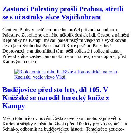
Zastánci Palestiny prošli Prahou, střetli
se s účastníky akce Vajíčkobraní
Centrem Prahy v neděli odpoledne prošel průvod na podporu
Palestiny. Zapojilo se do něho několik desítek lidí. Cestou z náměstí
Republiky na Kampu mávali palestinskými vlajkami a vykřikovali
hesla jako Svobodná Palestina! či Ruce pryč od Palestiny!
Doprovázel je antikonfliktní tým, pěší policisté i policejní auta.
Průvod krátce zastavil automobilovou i tramvajovou dopravu před
Karlovým mostem.
Budějovice před sto lety, díl 105. V
Kněžské se narodil herecký kníže z
Kampy
Město toho mělo v novém Československu mnoho zajímavého.
Kuriózní střípky z místního života před 100 lety pro vás vybírá Jan
Schinko, odborník na budějovickou historii. Tentokrát o goticko-