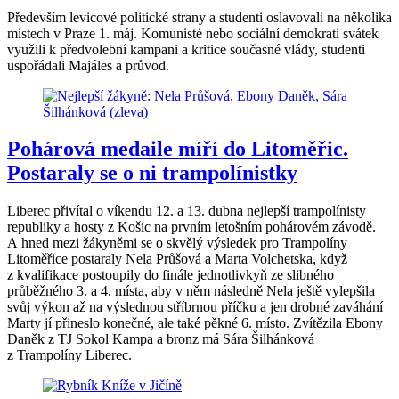
Především levicové politické strany a studenti oslavovali na několika
místech v Praze 1. máj. Komunisté nebo sociální demokrati svátek
využili k předvolební kampani a kritice současné vlády, studenti
uspořádali Majáles a průvod.
Pohárová medaile míří do Litoměřic.
Postaraly se o ni trampolínistky
Liberec přivítal o víkendu 12. a 13. dubna nejlepší trampolínisty
republiky a hosty z Košic na prvním letošním pohárovém závodě.
A hned mezi žákyněmi se o skvělý výsledek pro Trampolíny
Litoměřice postaraly Nela Průšová a Marta Volchetska, když
z kvalifikace postoupily do finále jednotlivkyň ze slibného
průběžného 3. a 4. místa, aby v něm následně Nela ještě vylepšila
svůj výkon až na výslednou stříbrnou příčku a jen drobné zaváhání
Marty jí přineslo konečné, ale také pěkné 6. místo. Zvítězila Ebony
Daněk z TJ Sokol Kampa a bronz má Sára Šilhánková
z Trampolíny Liberec.