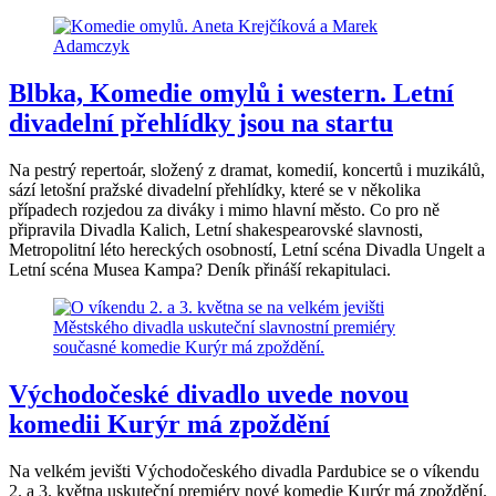
Blbka, Komedie omylů i western. Letní
divadelní přehlídky jsou na startu
Na pestrý repertoár, složený z dramat, komedií, koncertů i muzikálů,
sází letošní pražské divadelní přehlídky, které se v několika
případech rozjedou za diváky i mimo hlavní město. Co pro ně
připravila Divadla Kalich, Letní shakespearovské slavnosti,
Metropolitní léto hereckých osobností, Letní scéna Divadla Ungelt a
Letní scéna Musea Kampa? Deník přináší rekapitulaci.
Východočeské divadlo uvede novou
komedii Kurýr má zpoždění
Na velkém jevišti Východočeského divadla Pardubice se o víkendu
2. a 3. května uskuteční premiéry nové komedie Kurýr má zpoždění.