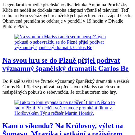
Legendární komedie plzeňského divadelníka Antonína Procházky
Klíče na neděli se dočkala mnoha adaptací včetně té televizní. Teď
se hra o dvou svérázných manželských párech vrací na západ Čech.
Obnovená premiéra se odehraje v pondělí v 19 hodin v Divadle
Pluto v Plzni.
Na svou hru se do Plzně přijel podívat
významný španělský dramatik Carlos Be
Do Plzně zavítal ve čtvrtek významný španělský dramatik a režisér
Carlos Be. Přijel se podívat na představení Marissa aneb sedm
neúspěšných pokusů o sebevraždu. Je totiž autorem této hry.
Kam o víkendu? Na Královny, výlet na
Šumavu, Mrazíka i setkání s režisérem