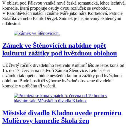
V oblasti pod Pálavou vzniká nová česká romantická, lehce lechtivá,
komedie, která propojuje osudy dvou rozluček se svobodou.
V Pasohlávkách natáčí i známé tváře jako Sára Korbelová, Patricie
Solaříková nebo Patrik Děrgel. Snímek je inspirovaný skutenčými
událostmi.
Zámek ve Štěnovicích nabídne opět
kulturní zážitky pod hvězdnou oblohou
Už čtvrtý ročník divadelního festivalu Kulturní léto se letos koná od
15. do 17. června na nádvoří Zámku Štěnovice. Letní scéna
u zámku tak opět nabídne nevšední kulturní zážitky pod hvězdnou
oblohou. Bude hostit tři výborné hvězdně obsazené divadelní
komedie v průběhu tří večerů.
Městské divadlo Kladno uvede premiéru
Molièrovy komedie Škola žen