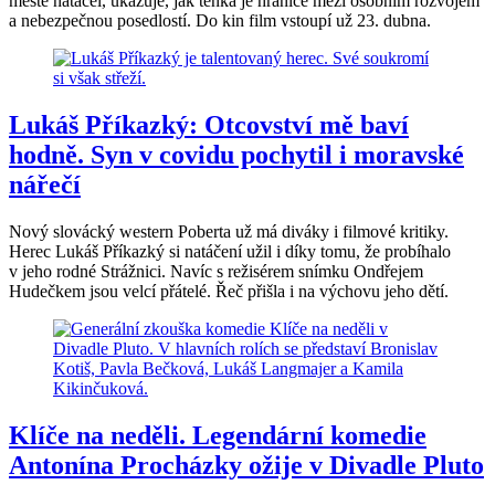
městě natáčel, ukazuje, jak tenká je hranice mezi osobním rozvojem
a nebezpečnou posedlostí. Do kin film vstoupí už 23. dubna.
Lukáš Příkazký: Otcovství mě baví
hodně. Syn v covidu pochytil i moravské
nářečí
Nový slovácký western Poberta už má diváky i filmové kritiky.
Herec Lukáš Příkazký si natáčení užil i díky tomu, že probíhalo
v jeho rodné Strážnici. Navíc s režisérem snímku Ondřejem
Hudečkem jsou velcí přátelé. Řeč přišla i na výchovu jeho dětí.
Klíče na neděli. Legendární komedie
Antonína Procházky ožije v Divadle Pluto