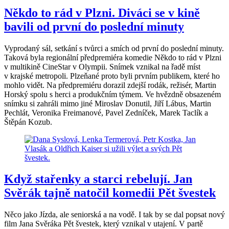
Někdo to rád v Plzni. Diváci se v kině
bavili od první do poslední minuty
Vyprodaný sál, setkání s tvůrci a smích od první do poslední minuty.
Taková byla regionální předpremiéra komedie Někdo to rád v Plzni
v multikině CineStar v Olympii. Snímek vznikal na řadě míst
v krajské metropoli. Plzeňané proto byli prvním publikem, které ho
mohlo vidět. Na předpremiéru dorazil zdejší rodák, režisér, Martin
Horský spolu s herci a produkčním týmem. Ve hvězdně obsazeném
snímku si zahráli mimo jiné Miroslav Donutil, Jiří Lábus, Martin
Pechlát, Veronika Freimanové, Pavel Zedníček, Marek Taclík a
Štěpán Kozub.
Když stařenky a starci rebelují. Jan
Svěrák tajně natočil komedii Pět švestek
Něco jako Jízda, ale seniorská a na vodě. I tak by se dal popsat nový
film Jana Svěráka Pět švestek, který vznikal v utajení. V partě