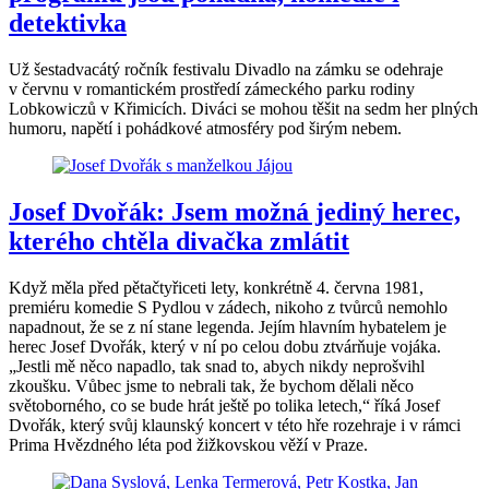
detektivka
Už šestadvacátý ročník festivalu Divadlo na zámku se odehraje
v červnu v romantickém prostředí zámeckého parku rodiny
Lobkowiczů v Křimicích. Diváci se mohou těšit na sedm her plných
humoru, napětí i pohádkové atmosféry pod širým nebem.
Josef Dvořák: Jsem možná jediný herec,
kterého chtěla divačka zmlátit
Když měla před pětačtyřiceti lety, konkrétně 4. června 1981,
premiéru komedie S Pydlou v zádech, nikoho z tvůrců nemohlo
napadnout, že se z ní stane legenda. Jejím hlavním hybatelem je
herec Josef Dvořák, který v ní po celou dobu ztvárňuje vojáka.
„Jestli mě něco napadlo, tak snad to, abych nikdy neprošvihl
zkoušku. Vůbec jsme to nebrali tak, že bychom dělali něco
světoborného, co se bude hrát ještě po tolika letech,“ říká Josef
Dvořák, který svůj klaunský koncert v této hře rozehraje i v rámci
Prima Hvězdného léta pod žižkovskou věží v Praze.