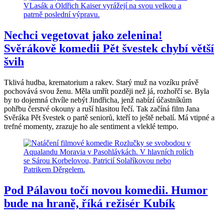
Nechci vegetovat jako zelenina!
Svěrákově komedii Pět švestek chybí větší
švih
Tklivá hudba, krematorium a rakev. Starý muž na vozíku právě
pochovává svou ženu. Měla umřít později než já, rozhořčí se. Byla
by to dojemná chvíle nebýt Jindřicha, jenž nabízí účastníkům
pohřbu čerstvé okouny a ruší hlasitou řečí. Tak začíná film Jana
Svěráka Pět švestek o partě seniorů, kteří to ještě nebalí. Má vtipné a
trefné momenty, zrazuje ho ale sentiment a vleklé tempo.
Pod Pálavou točí novou komedii. Humor
bude na hraně, říká režisér Kubík