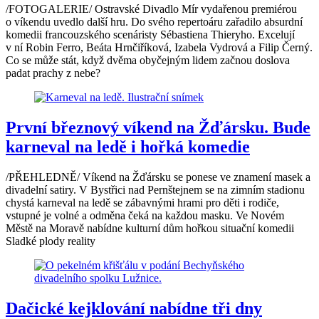
/FOTOGALERIE/ Ostravské Divadlo Mír vydařenou premiérou
o víkendu uvedlo další hru. Do svého repertoáru zařadilo absurdní
komedii francouzského scenáristy Sébastiena Thieryho. Excelují
v ní Robin Ferro, Beáta Hrnčiříková, Izabela Vydrová a Filip Černý.
Co se může stát, když dvěma obyčejným lidem začnou doslova
padat prachy z nebe?
První březnový víkend na Žďársku. Bude
karneval na ledě i hořká komedie
/PŘEHLEDNĚ/ Víkend na Žďársku se ponese ve znamení masek a
divadelní satiry. V Bystřici nad Pernštejnem se na zimním stadionu
chystá karneval na ledě se zábavnými hrami pro děti i rodiče,
vstupné je volné a odměna čeká na každou masku. Ve Novém
Městě na Moravě nabídne kulturní dům hořkou situační komedii
Sladké plody reality
Dačické kejklování nabídne tři dny