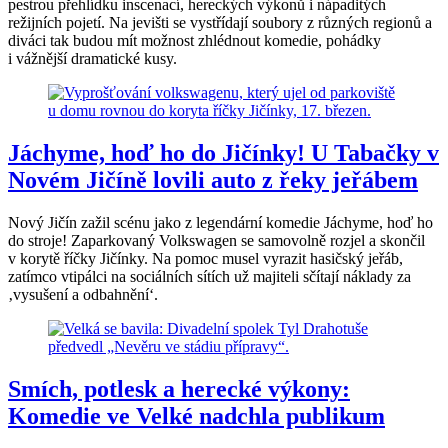
pestrou přehlídku inscenací, hereckých výkonů i nápaditých
režijních pojetí. Na jevišti se vystřídají soubory z různých regionů a
diváci tak budou mít možnost zhlédnout komedie, pohádky
i vážnější dramatické kusy.
Jáchyme, hoď ho do Jičínky! U Tabačky v
Novém Jičíně lovili auto z řeky jeřábem
Nový Jičín zažil scénu jako z legendární komedie Jáchyme, hoď ho
do stroje! Zaparkovaný Volkswagen se samovolně rozjel a skončil
v korytě říčky Jičínky. Na pomoc musel vyrazit hasičský jeřáb,
zatímco vtipálci na sociálních sítích už majiteli sčítají náklady za
‚vysušení a odbahnění‘.
Smích, potlesk a herecké výkony:
Komedie ve Velké nadchla publikum