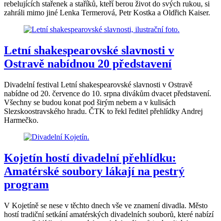
rebelujících stařenek a staříků, kteří berou život do svých rukou, si
zahráli mimo jiné Lenka Termerová, Petr Kostka a Oldřich Kaiser.
Letní shakespearovské slavnosti v
Ostravě nabídnou 20 představení
Divadelní festival Letní shakespearovské slavnosti v Ostravě
nabídne od 20. července do 10. srpna divákům dvacet představení.
Všechny se budou konat pod širým nebem a v kulisách
Slezskoostravského hradu. ČTK to řekl ředitel přehlídky Andrej
Harmečko.
Kojetín hostí divadelní přehlídku:
Amatérské soubory lákají na pestrý
program
V Kojetíně se nese v těchto dnech vše ve znamení divadla. Město
hostí tradiční setkání amatérských divadelních souborů, které nabízí