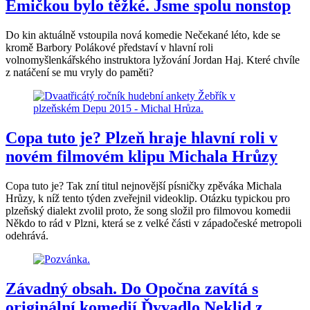
Emičkou bylo těžké. Jsme spolu nonstop
Do kin aktuálně vstoupila nová komedie Nečekané léto, kde se
kromě Barbory Polákové představí v hlavní roli
volnomyšlenkářského instruktora lyžování Jordan Haj. Které chvíle
z natáčení se mu vryly do paměti?
Copa tuto je? Plzeň hraje hlavní roli v
novém filmovém klipu Michala Hrůzy
Copa tuto je? Tak zní titul nejnovější písničky zpěváka Michala
Hrůzy, k níž tento týden zveřejnil videoklip. Otázku typickou pro
plzeňský dialekt zvolil proto, že song složil pro filmovou komedii
Někdo to rád v Plzni, která se z velké části v západočeské metropoli
odehrává.
Závadný obsah. Do Opočna zavítá s
originální komedií Ďyvadlo Neklid z