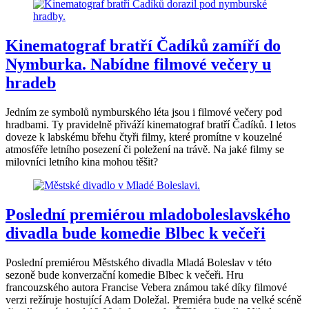
Kinematograf bratří Čadíků zamíří do
Nymburka. Nabídne filmové večery u
hradeb
Jedním ze symbolů nymburského léta jsou i filmové večery pod
hradbami. Ty pravidelně přiváží kinematograf bratří Čadíků. I letos
doveze k labskému břehu čtyři filmy, které promítne v kouzelné
atmosféře letního posezení či poležení na trávě. Na jaké filmy se
milovníci letního kina mohou těšit?
Poslední premiérou mladoboleslavského
divadla bude komedie Blbec k večeři
Poslední premiérou Městského divadla Mladá Boleslav v této
sezoně bude konverzační komedie Blbec k večeři. Hru
francouzského autora Francise Vebera známou také díky filmové
verzi režíruje hostující Adam Doležal. Premiéra bude na velké scéně