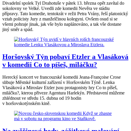
Divadelní spolek Tyl Drahotuše v pátek 13. března opět zavítal do
sokolovny ve Velké. Uvedli zde komedii Nevěra ve stádiu
přípravy. Tato komedie, tentokrát v režii Petra Vrány, řeší platonický
vztah policisty Jury z manželčinou kolegyni. Ovšem osud si se
všemi pohraje jinak, jak vše bylo naplánováno, a tak vše dostane
jiný směr a spád.
Horšovský Týn pobaví Etzler a Vlasáková
v komedii Co to píšeš, miláčku?
Herecký koncert ve francouzské komedii Jeana-Françoise Crose
slibuje Městské kulturní zařízení v Horšovském Týně. Lenka
Vlasáková a Miroslav Etzler jsou protagonisty hry Co to píšeš,
miláčku?, kterou přiveze Agentura Harlekýn. Představení můžeme
zhlédnout ve středu 15. dubna od 19 hodin
v horšovskotýnském kině.