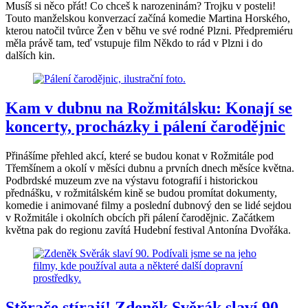
Musíš si něco přát! Co chceš k narozeninám? Trojku v posteli!
Touto manželskou konverzací začíná komedie Martina Horského,
kterou natočil tvůrce Žen v běhu ve své rodné Plzni. Předpremiéru
měla právě tam, teď vstupuje film Někdo to rád v Plzni i do
dalších kin.
Kam v dubnu na Rožmitálsku: Konají se
koncerty, procházky i pálení čarodějnic
Přinášíme přehled akcí, které se budou konat v Rožmitále pod
Třemšínem a okolí v měsíci dubnu a prvních dnech měsíce května.
Podbrdské muzeum zve na výstavu fotografií i historickou
přednášku, v rožmitálském kině se budou promítat dokumenty,
komedie i animované filmy a poslední dubnový den se lidé sejdou
v Rožmitále i okolních obcích při pálení čarodějnic. Začátkem
května pak do regionu zavítá Hudební festival Antonína Dvořáka.
Stěrače stírají! Zdeněk Svěrák slaví 90,