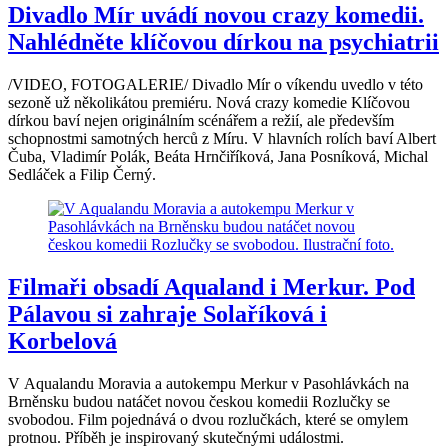
Divadlo Mír uvádí novou crazy komedii.
Nahlédněte klíčovou dírkou na psychiatrii
/VIDEO, FOTOGALERIE/ Divadlo Mír o víkendu uvedlo v této
sezoně už několikátou premiéru. Nová crazy komedie Klíčovou
dírkou baví nejen originálním scénářem a režií, ale především
schopnostmi samotných herců z Míru. V hlavních rolích baví Albert
Čuba, Vladimír Polák, Beáta Hrnčiříková, Jana Posníková, Michal
Sedláček a Filip Černý.
Filmaři obsadí Aqualand i Merkur. Pod
Pálavou si zahraje Solaříková i
Korbelová
V Aqualandu Moravia a autokempu Merkur v Pasohlávkách na
Brněnsku budou natáčet novou českou komedii Rozlučky se
svobodou. Film pojednává o dvou rozlučkách, které se omylem
protnou. Příběh je inspirovaný skutečnými událostmi.