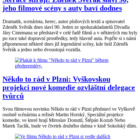
jeho filmové scény s auty baví dodnes
Dramatik, scenárista, herec, autor písňových textů a spisovatel
Zdeněk Svěrák dnes slaví 90. Jeden ze spoluzakladatelů Divadla
Járy Cimrmana se představil v celé řadě filmů a v některých mu byly
po ruce také dopravní prostředky, tedy hlavně auta. Pojďte si s námi
připomenout některé dnes již legendární scény, kde hrál Zdeněk
Svěrák a jedno nebo dvoustopá vozidla.
Někdo to rád v Plzni: Vyškovskou
projekci nové komedie ozvláštní delegace
tvůrců
Svou filmovou novinku Někdo to rád v Plzni představí ve Vyškově
osobně scénárista a režisér Martin Horský. Speciální projekce
komedie, ve které hrají Miroslav Donutil, Štěpán Kozub Nebo
Marek Taclík, bude ve čtvrtek druhého dubna v kině Sokolský dům.