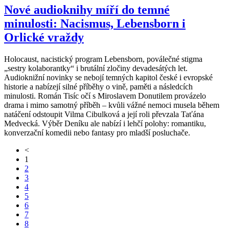
Nové audioknihy míří do temné
minulosti: Nacismus, Lebensborn i
Orlické vraždy
Holocaust, nacistický program Lebensborn, poválečné stigma
„sestry kolaborantky“ i brutální zločiny devadesátých let.
Audioknižní novinky se nebojí temných kapitol české i evropské
historie a nabízejí silné příběhy o vině, paměti a následcích
minulosti. Román Tisíc očí s Miroslavem Donutilem provázelo
drama i mimo samotný příběh – kvůli vážné nemoci musela během
natáčení odstoupit Vilma Cibulková a její roli převzala Taťána
Medvecká. Výběr Deníku ale nabízí i lehčí polohy: romantiku,
konverzační komedii nebo fantasy pro mladší posluchače.
<
1
2
3
4
5
6
7
8