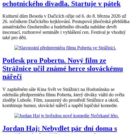
ochotnického divadla. Startuje v pátek
Kulturní dům Beseda v Dačicích ožije od 6. do 8. března 2026 už
26. ročníkem Dačického kejklování. Postupová jihočeská přehlídka
amatérského činoherního a hudebního divadla nabídne devět
inscenací, rozborové semináře i vyhlášení cen. Festival je vhodný
také pro děti.
Potlesk pro Pobertu. Nový film ze
Strážnice učil známé herce slováckému
nářečí
V zaplněném sále Kina Svět ve Strážnici na Hodonínsku se
odehrála předpremiéra filmu Poberta, který diváky vtáhl do světa
zloděje Luboše. Film, zasazený do prostředí Strážnice a okolí,
kombinuje humor, slovácké nářečí a napětí lupičské komedie.
Jordan Haj: Nebydlet pár dní doma s