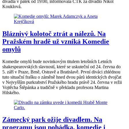
divadla v pátek od 19:00, informovala ČTK za divadlo Nikol
Kouklová.
Bláznivý kolotoč ztrát a nálezů. Na
Pražském hradě už vzniká Komedie
omylů
Komedie omylů bude novinkovým titulem letošních Letních
shakespearovských slavností, které se uskuteční od 24. června do
5. září v Praze, Brně, Ostravě a Bratislavě. První diváci zhlédnou
tuto situační frašku o záměně hned dvou párů identických dvojčat
v Nejvyšším purkrabství Pražského hradu právě 24. června v režii
Vojtěcha Štěpánka a tradičně v překladu profesora Martina
Hilského.
Zámecký park ožije divadlem. Na
programu jsou pohádka, komedie i