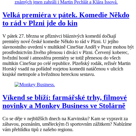
Velká premiéra v pátek. Komedie Někdo
to rád v Plzni jde do kin
V pátek 27. března se příznivci bláznivých komedií dočkají
premiéry nové české komedie Někdo to rád v Plzni. U jejího
slavnostního uvedení v multikině CineStar Anděl v Praze mohou být
prostřednictvím živého přenosu i diváci v Plzni. Červený koberec,
hvězdní hosté i atmosféra premiéry se totiž přenesou do všech
multikin CineStar po celé republice. Plzeňský rodák, režisér Martin
Horský vsadil na pořádně rozjetou komedii natáčenou v ulicích
krajské metropole a hvězdnou hereckou sestavu.
Víkend se blíží: farmářské trhy, filmové
novinky a Monkey Business ve Stolárně
Co se děje v nejbližších dnech na Karvinsku? Kam se vypravit za
zábavou, poznáním, uměleckým či sportovním zážitkem? Nabízíme
vám přehlídku tipů z našeho regionu.