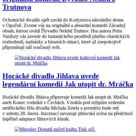
Trutnova
Ochotnické divadlo opět zavítá do Kodymova národního domu
v Opočně. Zveme vás na originální a absurdní komedii Závadný
obsah, kterou uvádí Ďyvadlo Neklid Trutnov. Hra autora Petra
Vanžury vás zavede do fantastického prostředí plného chaotických
rozhodnutí, nadsázky a bizarních situací, které až znepokojivě
připomínají náš současný svět.
Horácké divadlo Jihlava uvede
legendární komedii Jak utopit dr. Mráčka
Horácké divadlo Jihlava připravuje komedii Jak utopit dr. Mráčka
aneb Konec vodníků v Čechách. Vznikla pod režijním vedením
uměleckého šéfa divadla Michala Zetela a premiéru bude mít
v sobotu 28. února. Inscenací navazuje jihlavská scéna na předchozí
úspěšné adaptace filmových klasik.