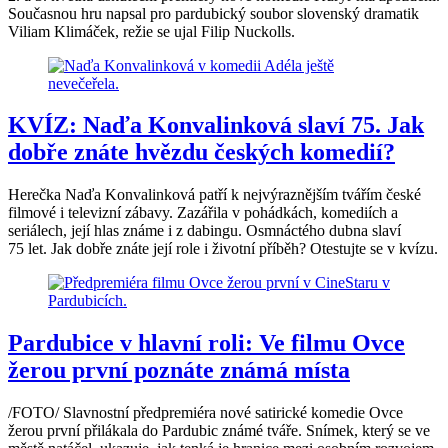
Současnou hru napsal pro pardubický soubor slovenský dramatik
Viliam Klimáček, režie se ujal Filip Nuckolls.
KVÍZ: Naďa Konvalinková slaví 75. Jak
dobře znáte hvězdu českých komedií?
Herečka Naďa Konvalinková patří k nejvýraznějším tvářím české
filmové i televizní zábavy. Zazářila v pohádkách, komediích a
seriálech, její hlas známe i z dabingu. Osmnáctého dubna slaví
75 let. Jak dobře znáte její role i životní příběh? Otestujte se v kvízu.
Pardubice v hlavní roli: Ve filmu Ovce
žerou první poznáte známá místa
/FOTO/ Slavnostní předpremiéra nové satirické komedie Ovce
žerou první přilákala do Pardubic známé tváře. Snímek, který se ve