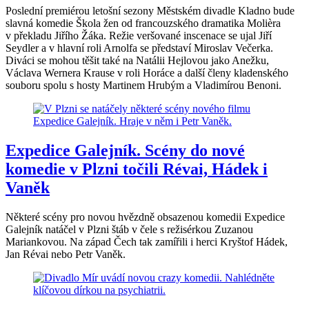
Poslední premiérou letošní sezony Městském divadle Kladno bude
slavná komedie Škola žen od francouzského dramatika Molièra
v překladu Jiřího Žáka. Režie veršované inscenace se ujal Jiří
Seydler a v hlavní roli Arnolfa se představí Miroslav Večerka.
Diváci se mohou těšit také na Natálii Hejlovou jako Anežku,
Václava Wernera Krause v roli Horáce a další členy kladenského
souboru spolu s hosty Martinem Hrubým a Vladimírou Benoni.
Expedice Galejník. Scény do nové
komedie v Plzni točili Révai, Hádek i
Vaněk
Některé scény pro novou hvězdně obsazenou komedii Expedice
Galejník natáčel v Plzni štáb v čele s režisérkou Zuzanou
Mariankovou. Na západ Čech tak zamířili i herci Kryštof Hádek,
Jan Révai nebo Petr Vaněk.