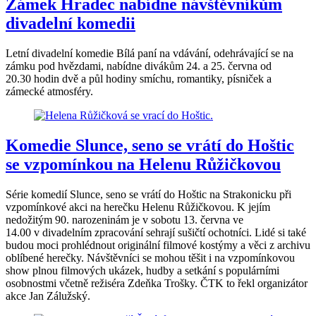
Zámek Hradec nabídne návštěvníkům
divadelní komedii
Letní divadelní komedie Bílá paní na vdávání, odehrávající se na
zámku pod hvězdami, nabídne divákům 24. a 25. června od
20.30 hodin dvě a půl hodiny smíchu, romantiky, písniček a
zámecké atmosféry.
Komedie Slunce, seno se vrátí do Hoštic
se vzpomínkou na Helenu Růžičkovou
Série komedií Slunce, seno se vrátí do Hoštic na Strakonicku při
vzpomínkové akci na herečku Helenu Růžičkovou. K jejím
nedožitým 90. narozeninám je v sobotu 13. června ve
14.00 v divadelním zpracování sehrají sušičtí ochotníci. Lidé si také
budou moci prohlédnout originální filmové kostýmy a věci z archivu
oblíbené herečky. Návštěvníci se mohou těšit i na vzpomínkovou
show plnou filmových ukázek, hudby a setkání s populárními
osobnostmi včetně režiséra Zdeňka Trošky. ČTK to řekl organizátor
akce Jan Zálužský.