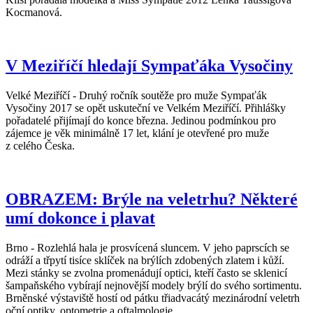
Kocmanová.
V Meziříčí hledají Sympaťáka Vysočiny
Velké Meziříčí - Druhý ročník soutěže pro muže Sympaťák
Vysočiny 2017 se opět uskuteční ve Velkém Meziříčí. Přihlášky
pořadatelé přijímají do konce března. Jedinou podmínkou pro
zájemce je věk minimálně 17 let, klání je otevřené pro muže
z celého Česka.
OBRAZEM: Brýle na veletrhu? Některé
umí dokonce i plavat
Brno - Rozlehlá hala je prosvícená sluncem. V jeho paprscích se
odráží a třpytí tisíce sklíček na brýlích zdobených zlatem i kůží.
Mezi stánky se zvolna promenádují optici, kteří často se sklenicí
šampaňského vybírají nejnovější modely brýlí do svého sortimentu.
Brněnské výstaviště hostí od pátku třiadvacátý mezinárodní veletrh
oční optiky, optometrie a oftalmologie.