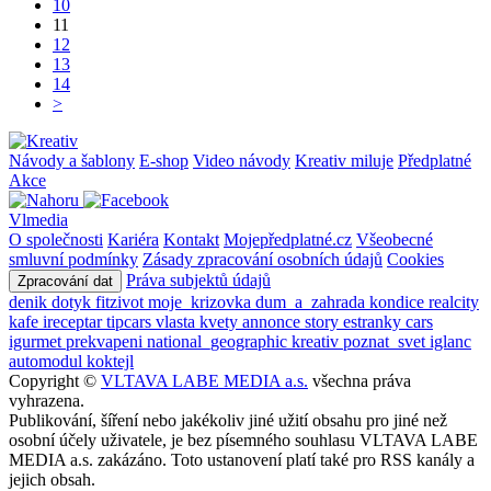
10
11
12
13
14
>
Návody a šablony
E-shop
Video návody
Kreativ miluje
Předplatné
Akce
Vlmedia
O společnosti
Kariéra
Kontakt
Mojepředplatné.cz
Všeobecné
smluvní podmínky
Zásady zpracování osobních údajů
Cookies
Práva subjektů údajů
Zpracování dat
denik
dotyk
fitzivot
moje_krizovka
dum_a_zahrada
kondice
realcity
kafe
ireceptar
tipcars
vlasta
kvety
annonce
story
estranky
cars
igurmet
prekvapeni
national_geographic
kreativ
poznat_svet
iglanc
automodul
koktejl
Copyright ©
VLTAVA LABE MEDIA a.s.
všechna práva
vyhrazena.
Publikování, šíření nebo jakékoliv jiné užití obsahu pro jiné než
osobní účely uživatele, je bez písemného souhlasu VLTAVA LABE
MEDIA a.s. zakázáno. Toto ustanovení platí také pro RSS kanály a
jejich obsah.