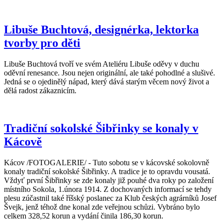
Libuše Buchtová, designérka, lektorka
tvorby pro děti
Libuše Buchtová tvoří ve svém Ateliéru Libuše oděvy v duchu
oděvní renesance. Jsou nejen originální, ale také pohodlné a slušivé.
Jedná se o ojedinělý nápad, který dává starým věcem nový život a
dělá radost zákaznicím.
Tradiční sokolské Šibřinky se konaly v
Kácově
Kácov /FOTOGALERIE/ - Tuto sobotu se v kácovské sokolovně
konaly tradiční sokolské Šibřinky. A tradice je to opravdu vousatá.
Vždyť první Šibřinky se zde konaly již pouhé dva roky po založení
místního Sokola, 1.února 1914. Z dochovaných informací se tehdy
plesu zúčastnil také říšský poslanec za Klub českých agrárníků Josef
Švejk, jenž téhož dne konal zde veřejnou schůzi. Vybráno bylo
celkem 328,52 korun a vydání činila 186,30 korun.