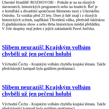
Uherské Hradiště /ROZHOVOR/ - Potkáte je na na různých
slavnostech, historických programech nebo na hradech. Řeč je
o šermířské a divadelní společnosti Memento mori z Uherského
Ostrohu. Ta vznikla před 25 lety. Dnes ji lidé znají i z různých
historických scének, například Třicetiletá válka, předvádí fakírskou
či gladiátorskou show a nebo třeba historickou módní přehlídku.
V čele skupiny stojí jeden z jejích zakladatelů Pavel Jurčeka.
Slibem neurazíš! Krajským volbám
chyběli už jen pečení holubi
Východní Čechy - Krajským volbám chyběla krajská témata. Takže
předcházející kampaň byla gulášem proklamací.
Slibem neurazíš! Krajským volbám
chyběli už jen pečení holubi
Východní Čechy - Krajským volbám chyběla krajská témata. Takže
předcházející kampaň byla gulášem proklamací.