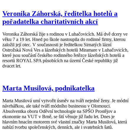
Veronika Záhorská, ředitelka hotelů a
pořadatelka charitativních akcí
Veronika Záhorská žije s rodinou v Luhačovicích. Má dvě dcery ve
věku 7 a 19 let. Hned po škole nastoupila do rodinné firmy, kterou
založil její otec. V současnosti je ředitelkou Sirnatých lázní
Ostrožská Nová Ves a lázeňských hotelů Miramare v Luhačovicích,
které jsou součástí českého rodinného řetězce lázeňských hotelů a
resortů ROYAL SPA působících na území České republiky již
dvacet let.
Marta Musilová, podnikatelka
Marta Musilová umí vytvořit úsměv na tváři nejedné ženy. Je módní
návrhářkou, ale také tváří módního businessu v Olomouci.
Absolventka oboru Oděvní technologie na SPŠO Prostějov a
ekonomie na VUT v Brně, se šití věnuje již řadu let. Dnes je
hlavním hnacím motorem své vlastní značky Marta Musilová, která
nabízí tvorbu společenských, denních, ale i svatebních šatů.