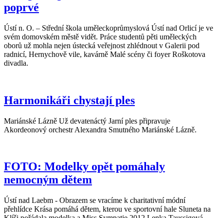
poprvé
Ústí n. O. – Střední škola uměleckoprůmyslová Ústí nad Orlicí je ve
svém domovském městě vidět. Práce studentů pěti uměleckých
oborů už mohla nejen ústecká veřejnost zhlédnout v Galerii pod
radnicí, Hernychově vile, kavárně Malé scény či foyer Roškotova
divadla.
Harmonikáři chystají ples
Mariánské Lázně Už devatenáctý Jarní ples připravuje
Akordeonový orchestr Alexandra Smutného Mariánské Lázně.
FOTO: Modelky opět pomáhaly
nemocným dětem
Ústí nad Laebm - Obrazem se vracíme k charitativní módní
přehlídce Krása pomáhá dětem, kterou ve sportovní hale Sluneta na
Klíši pořádala modelka a Miss Sympatie 2012 Lenka Taussigová