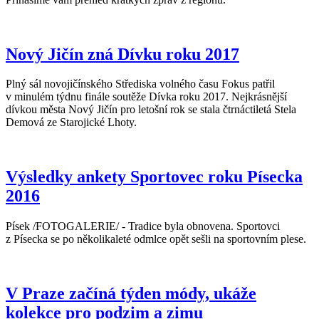
Nový Jičín zná Dívku roku 2017
Plný sál novojičínského Střediska volného času Fokus patřil
v minulém týdnu finále soutěže Dívka roku 2017. Nejkrásnější
dívkou města Nový Jičín pro letošní rok se stala čtrnáctiletá Stela
Demová ze Starojické Lhoty.
Výsledky ankety Sportovec roku Písecka
2016
Písek /FOTOGALERIE/ - Tradice byla obnovena. Sportovci
z Písecka se po několikaleté odmlce opět sešli na sportovním plese.
V Praze začíná týden módy, ukáže
kolekce pro podzim a zimu