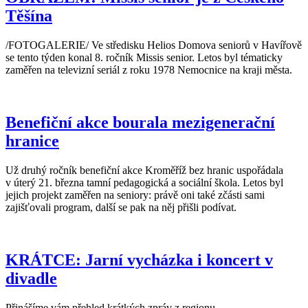
Těšína
/FOTOGALERIE/ Ve středisku Helios Domova seniorů v Havířově
se tento týden konal 8. ročník Missis senior. Letos byl tématicky
zaměřen na televizní seriál z roku 1978 Nemocnice na kraji města.
Benefiční akce bourala mezigenerační
hranice
Už druhý ročník benefiční akce Kroměříž bez hranic uspořádala
v úterý 21. března tamní pedagogická a sociální škola. Letos byl
jejich projekt zaměřen na seniory: právě oni také zčásti sami
zajišťovali program, další se pak na něj přišli podívat.
KRÁTCE: Jarní vycházka i koncert v
divadle
Přinášíme vám přehled krátkých zpráv z regionu.