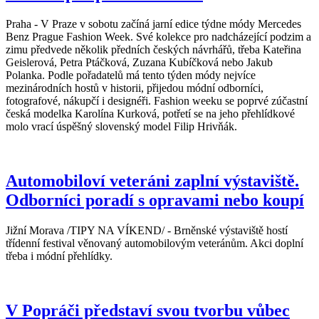
Praha - V Praze v sobotu začíná jarní edice týdne módy Mercedes
Benz Prague Fashion Week. Své kolekce pro nadcházející podzim a
zimu předvede několik předních českých návrhářů, třeba Kateřina
Geislerová, Petra Ptáčková, Zuzana Kubíčková nebo Jakub
Polanka. Podle pořadatelů má tento týden módy nejvíce
mezinárodních hostů v historii, přijedou módní odborníci,
fotografové, nákupčí i designéři. Fashion weeku se poprvé zúčastní
česká modelka Karolína Kurková, potřetí se na jeho přehlídkové
molo vrací úspěšný slovenský model Filip Hrivňák.
Automobiloví veteráni zaplní výstaviště.
Odborníci poradí s opravami nebo koupí
Jižní Morava /TIPY NA VÍKEND/ - Brněnské výstaviště hostí
třídenní festival věnovaný automobilovým veteránům. Akci doplní
třeba i módní přehlídky.
V Popráči představí svou tvorbu vůbec