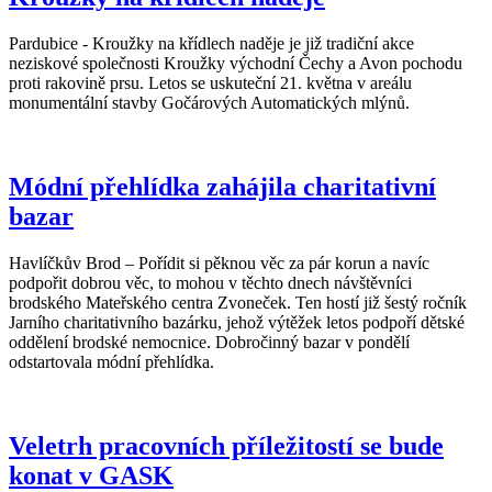
Pardubice - Kroužky na křídlech naděje je již tradiční akce
neziskové společnosti Kroužky východní Čechy a Avon pochodu
proti rakovině prsu. Letos se uskuteční 21. května v areálu
monumentální stavby Gočárových Automatických mlýnů.
Módní přehlídka zahájila charitativní
bazar
Havlíčkův Brod – Pořídit si pěknou věc za pár korun a navíc
podpořit dobrou věc, to mohou v těchto dnech návštěvníci
brodského Mateřského centra Zvoneček. Ten hostí již šestý ročník
Jarního charitativního bazárku, jehož výtěžek letos podpoří dětské
oddělení brodské nemocnice. Dobročinný bazar v pondělí
odstartovala módní přehlídka.
Veletrh pracovních příležitostí se bude
konat v GASK