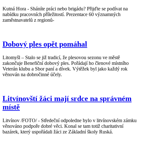
Kutná Hora - Sháníte práci nebo brigádu? Přijďte se podívat na
nabídku pracovních příležitostí. Prezentace 60 významných
zaměstnavatelů z regionů-
Dobový ples opět pomáhal
Litomyšl – Stalo se již tradicí, že plesovou sezonu ve městě
zakončuje Benefiční dobový ples. Pořádají ho členové místního
Veterán klubu a Sbor paní a dívek. Výtěžek byl jako každý rok
věnován na dobročinné účely.
Litvínovští žáci mají srdce na správném
místě
Litvínov /FOTO/ - Středeční odpoledne bylo v litvínovském zámku
věnováno podpoře dobré věci. Konal se tam totiž charitativní
bazárek, který uspořádali žáci ze Základní školy Ruská.