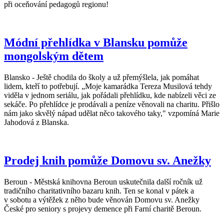
při oceňování pedagogů regionu!
Módní přehlídka v Blansku pomůže
mongolským dětem
Blansko - Ještě chodila do školy a už přemýšlela, jak pomáhat
lidem, kteří to potřebují. „Moje kamarádka Tereza Musilová tehdy
viděla v jednom seriálu, jak pořádali přehlídku, kde nabízeli věci ze
sekáče. Po přehlídce je prodávali a peníze věnovali na charitu. Přišlo
nám jako skvělý nápad udělat něco takového taky," vzpomíná Marie
Jahodová z Blanska.
Prodej knih pomůže Domovu sv. Anežky
Beroun - Městská knihovna Beroun uskutečnila další ročník už
tradičního charitativního bazaru knih. Ten se konal v pátek a
v sobotu a výtěžek z něho bude věnován Domovu sv. Anežky
České pro seniory s projevy demence při Farní charitě Beroun.