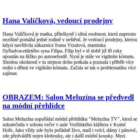
Hana Valíčková, vedoucí prodejny
Hana Valíčková je matka, přítelkyně i silná osobnost, která naprosto
nezištně pomáhá jedné rodině v neštěstí. Je vedoucí prodejny, kterou
kdysi navštívila zákaznice Ivana Vrzalová, maminka
čtyřiadvacetiletého syna Filipa. Filip byl v té době již tři roky
upoután na lůžko po autonehodě. Nyní je stále ve vigilním kómatu.
Shodou okolností v tu stejnou dobu potkala a poznala i příběh více
rodin s dětmi ve vigilním kómatu. Začala se tak o problematiku více
zajímat.
OBRAZEM: Salon Meluzína se předvedl
na módní přehlídce
Salon Meluzína uspořádal módní přehlídku "Meluzína TV", která se
uskutečnila v sobotu večer v aule Voršilského kláštera v Kutné
Hoře, Jako vždy zde bylo pořádně živo, malí i velcí, dámy i pánové,
zde předváděli nejen klobouky, ale i další módní kousky. Mezi