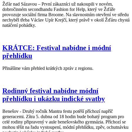
Žďár nad Sázavou – První zákazníci už nakoupili v novém,
dobročinném secondhandu Fashion for Help, který ve Žďáře
provozuje sociální firma Broome. Na slavnostním otevření ve středu
nechyběl třeba Václav Upír Krejčí, který právě v okolí Žďáru chystá
natáčení pohádky.
KRÁTCE: Festival nabídne i módní
přehlídku
Přinášíme vám přehled krátkých zpráv z regionu.
Rodinný festival nabídne módní
přehlídku i ukázku indické svatby
Benešov - Druhý ročník Mantra festu potěší příchozí napříč
generacemi. Zítra 5. dubna od 18 hodin bude bohatý program pro
celé rodiny připravený v aule benešovského gymnázia. Příchozí se
mohou těšit na řadu vystoupení, módní přehlídku, zpěv, ochutnávku