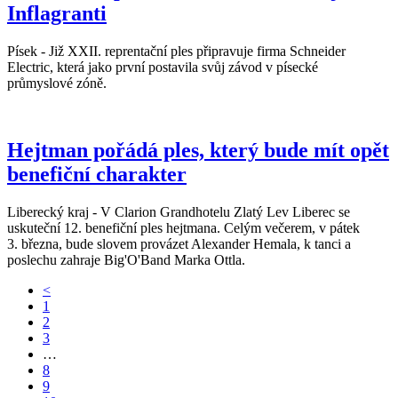
Inflagranti
Písek - Již XXII. reprentační ples připravuje firma Schneider
Electric, která jako první postavila svůj závod v písecké
průmyslové zóně.
Hejtman pořádá ples, který bude mít opět
benefiční charakter
Liberecký kraj - V Clarion Grandhotelu Zlatý Lev Liberec se
uskuteční 12. benefiční ples hejtmana. Celým večerem, v pátek
3. března, bude slovem provázet Alexander Hemala, k tanci a
poslechu zahraje Big'O'Band Marka Ottla.
<
1
2
3
…
8
9