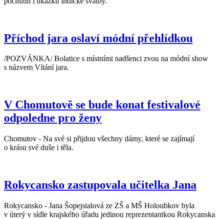
pochutin i ukázku indické svatby.
Příchod jara oslaví módní přehlídkou
/POZVÁNKA/ Bolatice s místními nadšenci zvou na módní show
s názvem Vítání jara.
V Chomutově se bude konat festivalové
odpoledne pro ženy
Chomutov - Na své si přijdou všechny dámy, které se zajímají
o krásu své duše i těla.
Rokycansko zastupovala učitelka Jana
Rokycansko - Jana Šopejstalová ze ZŠ a MŠ Holoubkov byla
v úterý v sídle krajského úřadu jedinou reprezentantkou Rokycanska