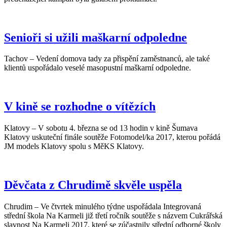
Senioři si užili maškarní odpoledne
Tachov – Vedení domova tady za přispění zaměstnanců, ale také
klientů uspořádalo veselé masopustní maškarní odpoledne.
V kině se rozhodne o vítězích
Klatovy – V sobotu 4. března se od 13 hodin v kině Šumava
Klatovy uskuteční finále soutěže Fotomodel/ka 2017, kterou pořádá
JM models Klatovy spolu s MěKS Klatovy.
Děvčata z Chrudimě skvěle uspěla
Chrudim – Ve čtvrtek minulého týdne uspořádala Integrovaná
střední škola Na Karmeli již třetí ročník soutěže s názvem Cukrářská
slavnost Na Karmeli 2017, které se zúčastnily střední odborné školy