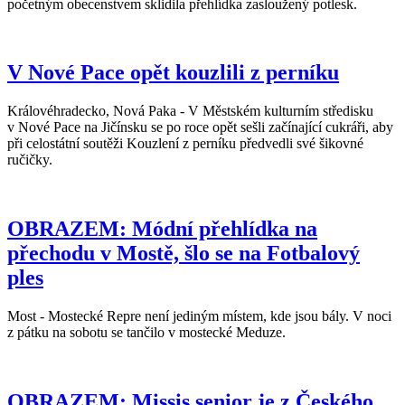
početným obecenstvem sklidila přehlídka zasloužený potlesk.
V Nové Pace opět kouzlili z perníku
Královéhradecko, Nová Paka - V Městském kulturním středisku
v Nové Pace na Jičínsku se po roce opět sešli začínající cukráři, aby
při celostátní soutěži Kouzlení z perníku předvedli své šikovné
ručičky.
OBRAZEM: Módní přehlídka na
přechodu v Mostě, šlo se na Fotbalový
ples
Most - Mostecké Repre není jediným místem, kde jsou bály. V noci
z pátku na sobotu se tančilo v mostecké Meduze.
OBRAZEM: Missis senior je z Českého