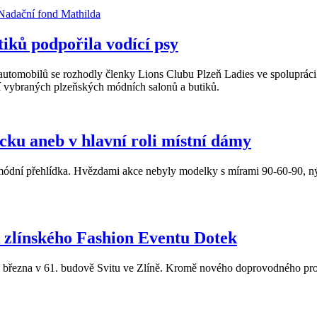
iků podpořila vodící psy
utomobilů se rozhodly členky Lions Clubu Plzeň Ladies ve spolupráci
 vybraných plzeňských módních salonů a butiků.
cku aneb v hlavní roli místní dámy
ódní přehlídka. Hvězdami akce nebyly modelky s mírami 90-60-90, nýb
 zlínského Fashion Eventu Dotek
8. března v 61. budově Svitu ve Zlíně. Kromě nového doprovodného prog