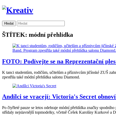
ŠTÍTEK: módní přehlídka
FOTO: Podívejte se na Reprezentační ples 
K tanci studentům, rodičům, učitelům a příznivcům jičínské ZUŠ za
zpestřila také módní přehlídka salonu Diamond.
Andílci se vracejí: Victoria's Secret obnov
Po čtyřleté pauze se letos odehraje módní přehlídka značky spodního 
střídaly nejslavnější topmodelky, včetně Češek Karolíny Kurkové a D