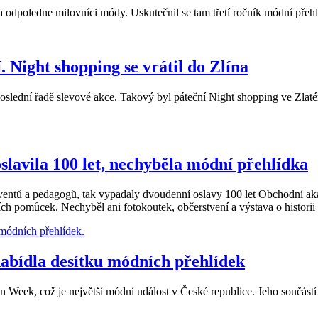
na odpoledne milovníci módy. Uskutečnil se tam třetí ročník módní př
 Night shopping se vrátil do Zlína
ední řadě slevové akce. Takový byl páteční Night shopping ve Zlatém jab
vila 100 let, nechyběla módní přehlídka
ventů a pedagogů, tak vypadaly dvoudenní oslavy 100 let Obchodní ak
ích pomůcek. Nechyběl ani fotokoutek, občerstvení a výstava o historii 
nabídla desítku módních přehlídek
 Week, což je největší módní událost v České republice. Jeho součástí