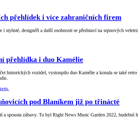
ch přehlídek i více zahraničních firem
 stylisté, designéři a další osobnosti se představí na srpnových velet
ní přehlídka i duo Kamélie
čet historických vozidel, vystoupilo duo Kamélie a konala se také retr
fie.
uňovicích pod Blaníkem již po třinácté
 a spousta zábavy. To byl Right News Music Garden 2022, hudební fest