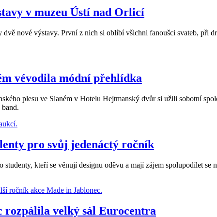
tavy v muzeu Ústí nad Orlicí
dvě nové výstavy. První z nich si oblíbí všichni fanoušci svateb, při
ém vévodila módní přehlídka
nského plesu ve Slaném v Hotelu Hejtmanský dvůr si užili sobotní spo
a band.
lenty pro svůj jedenáctý ročník
studenty, kteří se věnují designu oděvu a mají zájem spolupodílet se 
rozpálila velký sál Eurocentra