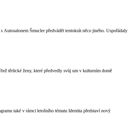
 s Autosalonem Šmucler předvádět tentokrát něco jiného. Uspořádaly
rž těrlické ženy, které předvedly svůj um v kulturním domě
ramu také v rámci letošního tématu Identita představí nový