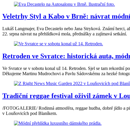
Veletrhy Styl a Kabo v Brně: návrat módní
Lukáš Langmajer, Eva Decastelo nebo Jana Stryková. Známí herci, ale i
22. srpna návrat na přehlídková mola, přednášky a zajímavá setkání.
Retroden ve Svratce: historická auta, mód
Ve Svratce se v sobotu konal už 14. Retroden. Sjel se tam rekordní po
Děkujeme Martinu Mudrochovi a Pavlu Sádovskému za hezké fotogra
Tradiční reggae festival oživil zámek v Lo
/FOTOGALERIE/ Rodinná atmosféra, reggae hudba, dobré jídlo a pití
v Louňovicích pod Blaníkem.