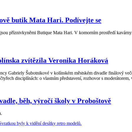
vě butik Mata Hari. Podívejte se
eré jsou příznivkyněmi Butique Mata Hari. V komorním prostředí kavár
olínska zvítězila Veronika Horáková
gency Gabriely Šubotnikové v kolínském městském divadle finálový veče
čtyřech disciplínách: o vlastním představení, rozhovor s moderátorem, 
vadle, běh, výročí školy v Proboštově
u.