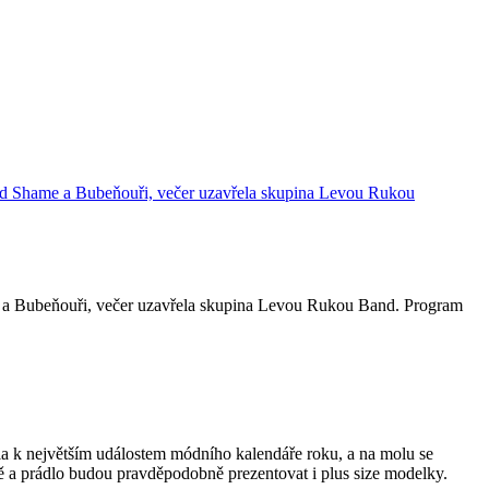
me a Bubeňouři, večer uzavřela skupina Levou Rukou Band. Program
nia k největším událostem módního kalendáře roku, a na molu se
ě a prádlo budou pravděpodobně prezentovat i plus size modelky.