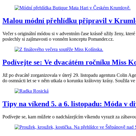
Malou módní přehlídku připravil v Krumlo
Večer s originální módou si v adventním čase krásně užily ženy, kt
poslechly si zajímavosti o vonném konceptu Pomander.cz.
Podívejte se: Ve dvacátém ročníku Miss K
Již po dvacáté zorganizovala v úterý 29. listopadu agentura Colin A
do osmnácti let se v něm utkala o korunku královny krásy. Soužila ve 
Tipy na víkend 5. a 6. listopadu: Móda v di
Podívejte se, kam můžete o nadcházejícím víkendu vyrazit za zábavo