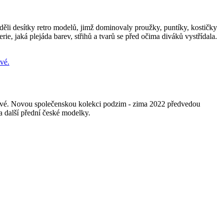
ěli desítky retro modelů, jimž dominovaly proužky, puntíky, kostičky
e, jaká plejáda barev, střihů a tvarů se před očima diváků vystřídala.
cové. Novou společenskou kolekci podzim - zima 2022 předvedou
další přední české modelky.