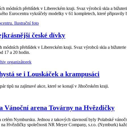
ch módních přehlídek v Libereckém kraji. Svaz výrobců skla a bižuteri
ckého Eurocentra vykráčely modelky v 61 kompletech, které připravily
ejkrásnější české dívky
h módních přehlídek v Libereckém kraji. Svaz výrobců skla a bižuterie 
 od 17 a 20 hodin.
chystá se i Louskáček a krampusáci
pár tipů na zajímavé akce, které se konají v Jihočeském kraji.
la Vánoční arena Továrny na Hvězdičky
a celém Nymbursku. Jednou z takových slavností byly Polabské vánoční t
a na Hvězdičky společnosti NR Meyer Company, s.r.o. (Nymburk) každý