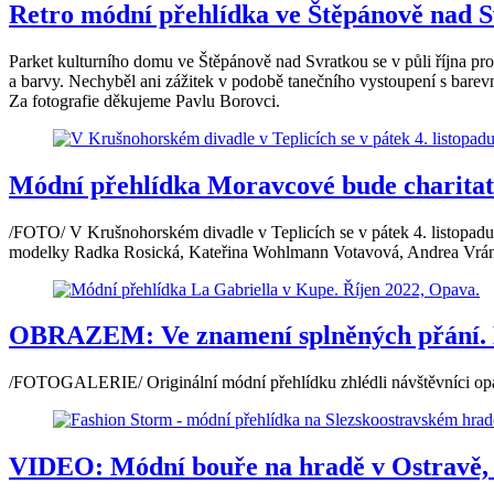
Retro módní přehlídka ve Štěpánově nad S
Parket kulturního domu ve Štěpánově nad Svratkou se v půli října pr
a barvy. Nechyběl ani zážitek v podobě tanečního vystoupení s barevný
Za fotografie děkujeme Pavlu Borovci.
Módní přehlídka Moravcové bude charitati
/FOTO/ V Krušnohorském divadle v Teplicích se v pátek 4. listopad
modelky Radka Rosická, Kateřina Wohlmann Votavová, Andrea Vránov
OBRAZEM: Ve znamení splněných přání. N
/FOTOGALERIE/ Originální módní přehlídku zhlédli návštěvníci o
VIDEO: Módní bouře na hradě v Ostravě, š