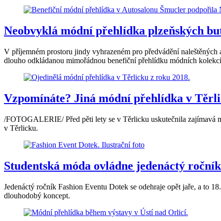
Neobvyklá módní přehlídka plzeňských but
V příjemném prostoru jindy vyhrazeném pro předvádění naleštěných a
dlouho odkládanou mimořádnou benefiční přehlídku módních kolekcí
Vzpomínáte? Jiná módní přehlídka v Těrli
/FOTOGALERIE/ Před pěti lety se v Těrlicku uskutečnila zajímavá m
v Těrlicku.
Studentská móda ovládne jedenáctý ročník
Jedenáctý ročník Fashion Eventu Dotek se odehraje opět jaře, a to 1
dlouhodobý koncept.