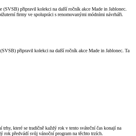
e (SVSB) připravil kolekci na další ročník akce Made in Jablonec.
 bižuterní firmy ve spolupráci s renomovanými módními návrháři.
(SVSB) připravil kolekci na další ročník akce Made in Jablonec. Ta
rhy, které se tradičně každý rok v tento sváteční čas konají na
 rok předvádí svůj vánoční program na těchto trzích.