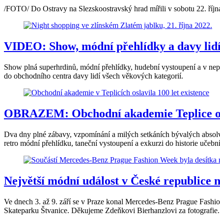
/FOTO/ Do Ostravy na Slezskoostravský hrad mířili v sobotu 22. říj
VIDEO: Show, módní přehlídky a davy lidí.
Show plná superhrdinů, módní přehlídky, hudební vystoupení a v neposl
do obchodního centra davy lidí všech věkových kategorií.
OBRAZEM: Obchodní akademie Teplice osla
Dva dny plné zábavy, vzpomínání a milých setkáních bývalých absol
retro módní přehlídku, taneční vystoupení a exkurzi do historie učebn
Největší módní událost v České republice 
Ve dnech 3. až 9. září se v Praze konal Mercedes-Benz Prague Fashion
Skateparku Štvanice. Děkujeme Zdeňkovi Bierhanzlovi za fotografie.