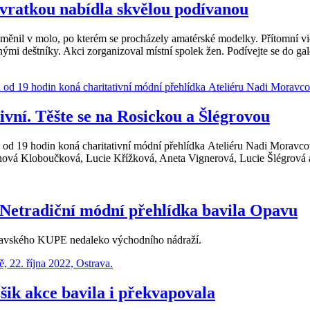
vratkou nabídla skvělou podívanou
oměnil v molo, po kterém se procházely amatérské modelky. Přítomní vid
mi deštníky. Akci zorganizoval místní spolek žen. Podívejte se do galeri
vní. Těšte se na Rosickou a Šlégrovou
u od 19 hodin koná charitativní módní přehlídka Ateliéru Nadi Morav
á Kloboučková, Lucie Křížková, Aneta Vignerová, Lucie Šlégrová a 
etradiční módní přehlídka bavila Opavu
pavského KUPE nedaleko východního nádraží.
ik akce bavila i překvapovala