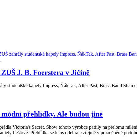
ZUŠ J. B. Foerstera v Jičíně
hrály studentské kapely Impress, ŇákTak, After Past, Brass Band Sha
í módní přehlídky. Ale budou jiné
prádla Victoria's Secret. Show tohoto výrobce patřily na přelomu milé
aniely Peštové. Přehlídka se letos odehraje zřejmě v pozměněné podob