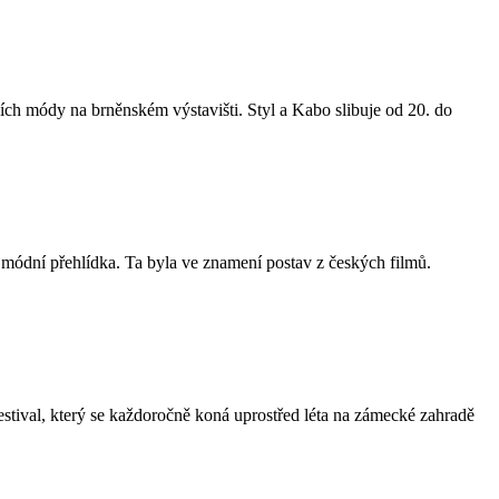
rzích módy na brněnském výstavišti. Styl a Kabo slibuje od 20. do
o módní přehlídka. Ta byla ve znamení postav z českých filmů.
ival, který se každoročně koná uprostřed léta na zámecké zahradě