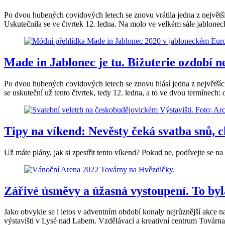
Po dvou hubených covidových letech se znovu vrátila jedna z největší
Uskutečnila se ve čtvrtek 12. ledna. Na molo ve velkém sále jablone
Made in Jablonec je tu. Bižuterie ozdobí n
Po dvou hubených covidových letech se znovu hlásí jedna z největšíc
se uskuteční už tento čtvrtek, tedy 12. ledna, a to ve dvou termínech:
Tipy na víkend: Nevěsty čeká svatba snů, 
Už máte plány, jak si zpestřit tento víkend? Pokud ne, podívejte se na 
Zářivé úsměvy a úžasná vystoupení. To by
Jako obvykle se i letos v adventním období konaly nejrůznější akce n
výstavišti v Lysé nad Labem. Vzdělávací a kreativní centrum Továrn