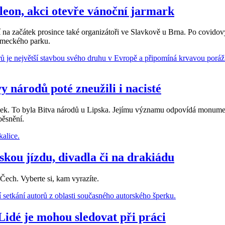
oleon, akci otevře vánoční jarmark
a začátek prosince také organizátoři ve Slavkově u Brna. Po covidových 
ámeckého parku.
 národů poté zneužili i nacisté
álek. To byla Bitva národů u Lipska. Jejímu významu odpovídá monumen
běsnění.
skou jízdu, divadla či na drakiádu
 Čech. Vyberte si, kam vyrazíte.
 Lidé je mohou sledovat při práci