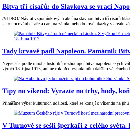
Bitva tří císařů: do Slavkova se vrací Nap
/VIDEO/ Návrat vzpomínkových akcí na slavnou bitvu tří císařů hlásí n
jako nocování císaře a cara na zámku nebo bojové ukázky v areálu z
Tady krvavě padl Napoleon. Památník Bitvy
Největší a podle mnoha historiků rozhodující bitva napoleonských v
výročí 18. října 1913, ani ne rok před vypuknutím dalšího válečného 
Tipy na víkend: Vyrazte na trhy, hody, koň
Přinášíme výběr kulturních událostí, které se konají o víkendu na jihu
V Turnově se sešli šperkaři z celého světa.