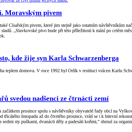
tví. Moravským pivem
také Císařským pivem, které jim stejně jako ostatním návštěvníkům nač
. „Slavkovské pivo bude při této příležitosti k mání po celém městě. 
ek.
sto, kde žije syn Karla Schwarzenberga
ýcha teplem domova. V roce 1992 byl Orlík v restituci vrácen Karlu S
řů svedou nadšenci ze čtrnácti zemí
a začátkem prosince spolu s návštěvníky obyvatelé řady obcí na Vyško
řicátého listopadu až do čtvrtého prosince, vrátí se i k bitevní rekons
ba sedmi sty puškami, dvanácti děly a padesáti koňmi,“ shrnul za organ