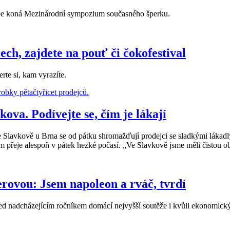
je koná Mezinárodní sympozium současného šperku.
ech, zajdete na pouť či čokofestival
erte si, kam vyrazíte.
kova. Podívejte se, čím je lákají
vkově u Brna se od pátku shromažďují prodejci se sladkými lákadly. 
řeje alespoň v pátek hezké počasí. „Ve Slavkově jsme měli čistou obl
rovou: Jsem napoleon a rváč, tvrdí
ed nadcházejícím ročníkem domácí nejvyšší soutěže i kvůli ekonomick