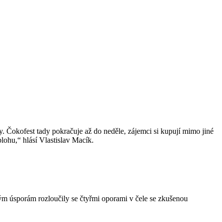
Čokofest tady pokračuje až do neděle, zájemci si kupují mimo jiné
ohu,“ hlásí Vlastislav Macík.
ým úsporám rozloučily se čtyřmi oporami v čele se zkušenou