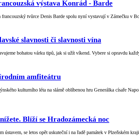
rancouzská výstava Konrád - Barde
a francouzský tvůrce Denis Barde spolu nyní vystavují v Zámečku v B
vské slavnosti či slavnosti vína
vujeme bohatou várku tipů, jak si užít víkend. Vybere si opravdu každý
řírodním amfiteátru
otýnského kulturního léta na slámě oblíbenou hru Generálka císaře Na
nížete. Blíží se Hradozámecká noc
avem, se letos opět uskuteční i na řadě památek v Plzeňském kraji. J