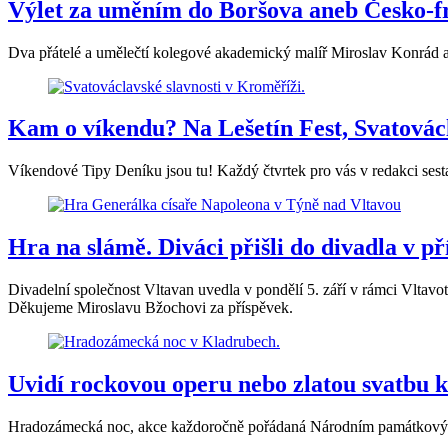
Výlet za uměním do Boršova aneb Česko-f
Dva přátelé a umělečtí kolegové akademický malíř Miroslav Konrád 
Kam o víkendu? Na Lešetín Fest, Svatovácla
Víkendové Tipy Deníku jsou tu! Každý čtvrtek pro vás v redakci sesta
Hra na slámě. Diváci přišli do divadla v p
Divadelní společnost Vltavan uvedla v pondělí 5. září v rámci Vltav
Děkujeme Miroslavu Bžochovi za příspěvek.
Uvidí rockovou operu nebo zlatou svatbu k
Hradozámecká noc, akce každoročně pořádaná Národním památkovým úst