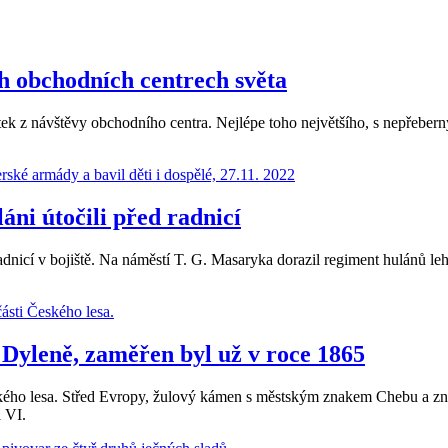
 obchodních centrech světa
žitek z návštěvy obchodního centra. Nejlépe toho největšího, s nepřeber
áni útočili před radnicí
nicí v bojiště. Na náměstí T. G. Masaryka dorazil regiment hulánů lehk
 Dyleně, zaměřen byl už v roce 1865
eského lesa. Střed Evropy, žulový kámen s městským znakem Chebu a zn
l VI.