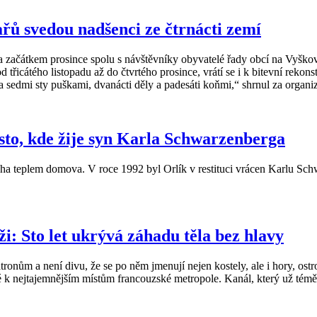
řů svedou nadšenci ze čtrnácti zemí
a začátkem prosince spolu s návštěvníky obyvatelé řady obcí na Vyško
řicátého listopadu až do čtvrtého prosince, vrátí se i k bitevní rekons
ba sedmi sty puškami, dvanácti děly a padesáti koňmi,“ shrnul za organ
sto, kde žije syn Karla Schwarzenberga
ýcha teplem domova. V roce 1992 byl Orlík v restituci vrácen Karlu S
i: Sto let ukrývá záhadu těla bez hlavy
ronům a není divu, že se po něm jmenují nejen kostely, ale i hory, ostr
é k nejtajemnějším místům francouzské metropole. Kanál, který už téměř