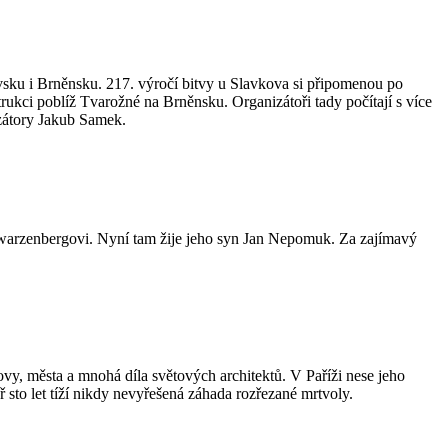
vsku i Brněnsku. 217. výročí bitvy u Slavkova si připomenou po
trukci poblíž Tvarožné na Brněnsku. Organizátoři tady počítají s více
izátory Jakub Samek.
chwarzenbergovi. Nyní tam žije jeho syn Jan Nepomuk. Za zajímavý
ovy, města a mnohá díla světových architektů. V Paříži nese jeho
 sto let tíží nikdy nevyřešená záhada rozřezané mrtvoly.