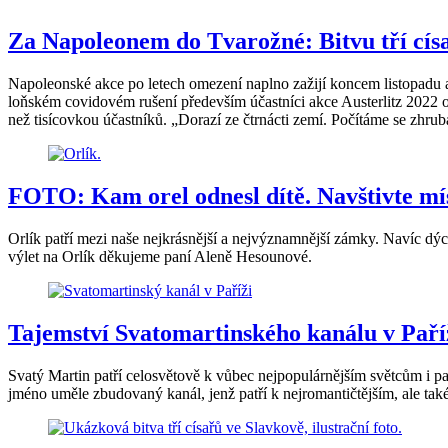
Za Napoleonem do Tvarožné: Bitvu tří císa
Napoleonské akce po letech omezení naplno zažijí koncem listopadu 
loňském covidovém rušení především účastníci akce Austerlitz 2022 od t
než tisícovkou účastníků. „Dorazí ze čtrnácti zemí. Počítáme se zhru
FOTO: Kam orel odnesl dítě. Navštivte mí
Orlík patří mezi naše nejkrásnější a nejvýznamnější zámky. Navíc d
výlet na Orlík děkujeme paní Aleně Hesounové.
Tajemství Svatomartinského kanálu v Paříž
Svatý Martin patří celosvětově k vůbec nejpopulárnějším světcům i pat
jméno uměle zbudovaný kanál, jenž patří k nejromantičtějším, ale tak