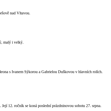
oršově nad Vltavou.
, malý i velký.
poleona s Ivanem Sýkorou a Gabrielou Duškovou v hlavních rolích.
ejí 12. ročník se koná poslední prázdninovou sobotu 27. srpna.