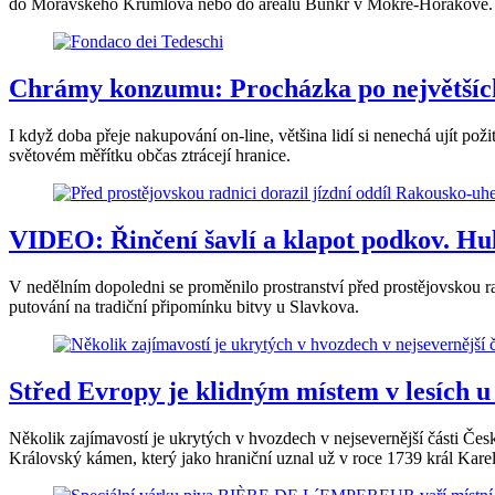
do Moravského Krumlova nebo do areálu Bunkr v Mokré-Horákově.
Chrámy konzumu: Procházka po největších
I když doba přeje nakupování on-line, většina lidí si nenechá ujít po
světovém měřítku občas ztrácejí hranice.
VIDEO: Řinčení šavlí a klapot podkov. Hul
V nedělním dopoledni se proměnilo prostranství před prostějovskou rad
putování na tradiční připomínku bitvy u Slavkova.
Střed Evropy je klidným místem v lesích u
Několik zajímavostí je ukrytých v hvozdech v nejsevernější části Č
Královský kámen, který jako hraniční uznal už v roce 1739 král Kare