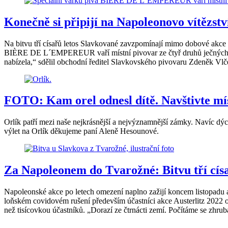
Konečně si připijí na Napoleonovo vítězs
Na bitvu tří císařů letos Slavkované zavzpomínají mimo dobové akce 
BIÈRE DE L´EMPEREUR vaří místní pivovar ze čtyř druhů ječných sladů
nabízela,“ sdělil obchodní ředitel Slavkovského pivovaru Zdeněk Vlč
FOTO: Kam orel odnesl dítě. Navštivte mí
Orlík patří mezi naše nejkrásnější a nejvýznamnější zámky. Navíc d
výlet na Orlík děkujeme paní Aleně Hesounové.
Za Napoleonem do Tvarožné: Bitvu tří císa
Napoleonské akce po letech omezení naplno zažijí koncem listopadu 
loňském covidovém rušení především účastníci akce Austerlitz 2022 od t
než tisícovkou účastníků. „Dorazí ze čtrnácti zemí. Počítáme se zhru