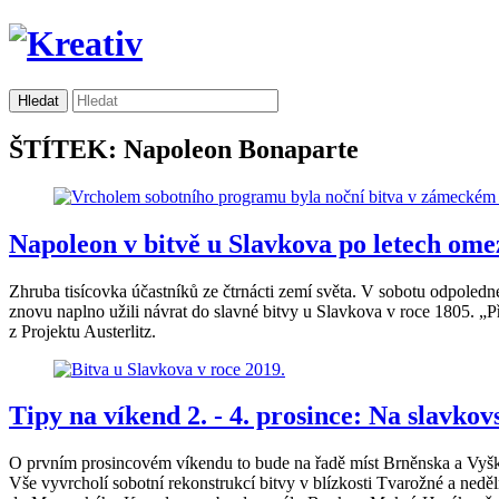
ŠTÍTEK: Napoleon Bonaparte
Napoleon v bitvě u Slavkova po letech omez
Zhruba tisícovka účastníků ze čtrnácti zemí světa. V sobotu odpoled
znovu naplno užili návrat do slavné bitvy u Slavkova v roce 1805. „P
z Projektu Austerlitz.
Tipy na víkend 2. - 4. prosince: Na slavkov
O prvním prosincovém víkendu to bude na řadě míst Brněnska a Vyškov
Vše vyvrcholí sobotní rekonstrukcí bitvy v blízkosti Tvarožné a ned