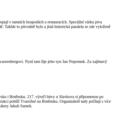
epují v tamních hospodách a restauracích. Speciální várku piva
Takhle to původně bylo a jistá historická paralela se zde vyloženě
chwarzenbergovi. Nyní tam žije jeho syn Jan Nepomuk. Za zajímavý
vsku i Brněnsku. 217. výročí bitvy u Slavkova si připomenou po
trukci poblíž Tvarožné na Brněnsku. Organizátoři tady počítají s více
izátory Jakub Samek.