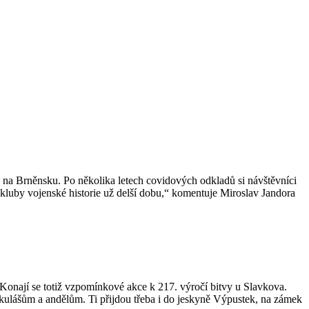
 na Brněnsku. Po několika letech covidových odkladů si návštěvníci
 kluby vojenské historie už delší dobu,“ komentuje Miroslav Jandora
Konají se totiž vzpomínkové akce k 217. výročí bitvy u Slavkova.
ikulášům a andělům. Ti přijdou třeba i do jeskyně Výpustek, na zámek