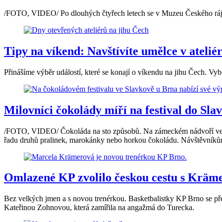
/FOTO, VIDEO/ Po dlouhých čtyřech letech se v Muzeu Českého rá
Tipy na víkend: Navštívíte umělce v ateliér
Přinášíme výběr událostí, které se konají o víkendu na jihu Čech. Vyb
Milovníci čokolády míří na festival do Slav
/FOTO, VIDEO/ Čokoláda na sto způsobů. Na zámeckém nádvoří ve Sla
řadu druhů pralinek, marokánky nebo horkou čokoládu. Návštěvníkům p
Omlazené KP zvolilo českou cestu s Kräme
Bez velkých jmen a s novou trenérkou. Basketbalistky KP Brno se př
Kateřinou Zohnovou, která zamířila na angažmá do Turecka.