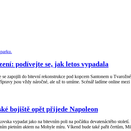
ení: podívejte se, jak letos vypadala
ne se zapojili do bitevní rekonstrukce pod kopcem Santonem u Tvarožné
řípravy jsou vždy náročné, ale už to umíme. Scénář ladíme online mezi
ské bojiště opět přijede Napoleon
ska vypadat jako na bitevním poli na počátku devatenáctého století. 
ělním pietním aktem na Mohyle míru. Víkend bude také pařit čertům, M