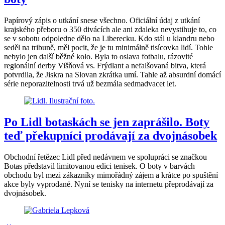
Papírový zápis o utkání snese všechno. Oficiální údaj z utkání
krajského přeboru o 350 divácích ale ani zdaleka nevystihuje to, co
se v sobotu odpoledne dělo na Liberecku. Kdo stál u klandru nebo
seděl na tribuně, měl pocit, že je tu minimálně tisícovka lidí. Tohle
nebylo jen další běžné kolo. Byla to oslava fotbalu, rázovité
regionální derby Višňová vs. Frýdlant a nefalšovaná bitva, která
potvrdila, že Jiskra na Slovan zkrátka umí. Tahle až absurdní domácí
série neporazitelnosti trvá už bezmála sedmadvacet let.
Po Lidl botaskách se jen zaprášilo. Boty
teď překupníci prodávají za dvojnásobek
Obchodní řetězec Lidl před nedávnem ve spolupráci se značkou
Botas představil limitovanou edici tenisek. O boty v barvách
obchodu byl mezi zákazníky mimořádný zájem a krátce po spuštění
akce byly vyprodané. Nyní se tenisky na internetu přeprodávají za
dvojnásobek.