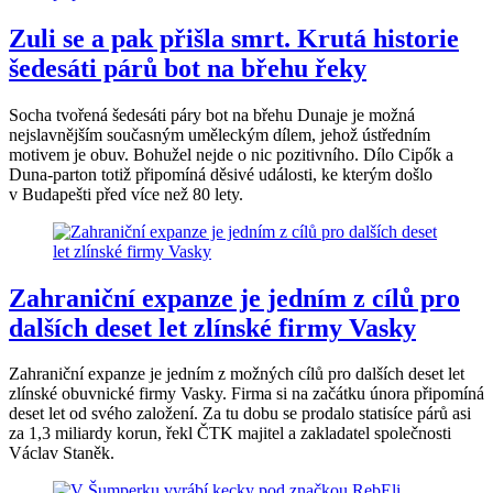
Zuli se a pak přišla smrt. Krutá historie
šedesáti párů bot na břehu řeky
Socha tvořená šedesáti páry bot na břehu Dunaje je možná
nejslavnějším současným uměleckým dílem, jehož ústředním
motivem je obuv. Bohužel nejde o nic pozitivního. Dílo Cipők a
Duna-parton totiž připomíná děsivé události, ke kterým došlo
v Budapešti před více než 80 lety.
Zahraniční expanze je jedním z cílů pro
dalších deset let zlínské firmy Vasky
Zahraniční expanze je jedním z možných cílů pro dalších deset let
zlínské obuvnické firmy Vasky. Firma si na začátku února připomíná
deset let od svého založení. Za tu dobu se prodalo statisíce párů asi
za 1,3 miliardy korun, řekl ČTK majitel a zakladatel společnosti
Václav Staněk.