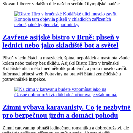
Slovan Liberec v dalším díle našeho seriálu Olympijské naděje.
Zavřené asijské bistro v Brně: plíseň v
lednici nebo jako skladiště bot a světel
Plíseň v ledničkách a mrazácích, špína, nepořádek a mastnota všude
kolem nebo toalety bez úklidu. Asijské Bistro Hiro v brněnské
Kotlářské ulici mělo hned několik problémů, a proto muselo zavřít.
Informaci přinesl web Potraviny na pranýři Státní zemědělské a
potravinářské inspekce.
Zimní výbava karavanisty. Co je nezbytné
pro bezpečnou jízdu a domácí pohodu
Zimní caravaning přináší jedinečnou romantiku a dobrodružství, ale