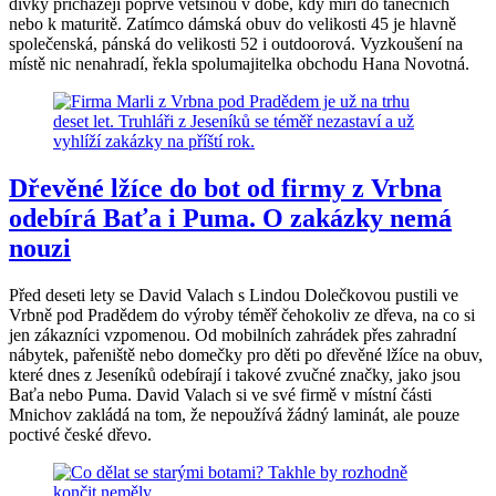
dívky přicházejí poprvé většinou v době, kdy míří do tanečních
nebo k maturitě. Zatímco dámská obuv do velikosti 45 je hlavně
společenská, pánská do velikosti 52 i outdoorová. Vyzkoušení na
místě nic nenahradí, řekla spolumajitelka obchodu Hana Novotná.
Dřevěné lžíce do bot od firmy z Vrbna
odebírá Baťa i Puma. O zakázky nemá
nouzi
Před deseti lety se David Valach s Lindou Dolečkovou pustili ve
Vrbně pod Pradědem do výroby téměř čehokoliv ze dřeva, na co si
jen zákazníci vzpomenou. Od mobilních zahrádek přes zahradní
nábytek, pařeniště nebo domečky pro děti po dřevěné lžíce na obuv,
které dnes z Jeseníků odebírají i takové zvučné značky, jako jsou
Baťa nebo Puma. David Valach si ve své firmě v místní části
Mnichov zakládá na tom, že nepoužívá žádný laminát, ale pouze
poctivé české dřevo.