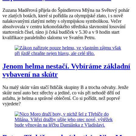
Zuzana Maděrová přijela do Špindlerova Mlýna na Světový pohár
ve zlatých botách, které si pořídila za olympijské zlato, i s nově
nalakovanými zlatými nehty s olympijskou symbolikou. Večer
absolvovala v centru krkonošského střediska slavnostní losování
startovních čísel, ráno ji čeká budíček v 5.30 a v 9 hodin start
kvalifikace paralelního slalomu ve Svatém Petru.
Jenom helma nestačí. Vybíráme základní
vybavení na skútr
Na malý skútr vám stačí řidičák skupiny B a trocha odvahy. Jenže
skútr není auto bez střechy a jediné, co vás při nehodě dělí od
asfaltu, je helma a správné oblečení. Co si pořídit, než poprvé
vyjedete?