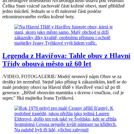
archeologové brněnského Archeologického ústavu pod vedením
Čeňka Stani vzácně zachovalé části kožené obuvi, staré přibližně
jedno tisíciletí. Jednalo se o tři nalezené části posléze
rekonstruovaného svršku kožené boty.
Legenda z Havířova: Tahle obuv z Hlavní
Třídy obouvá město už 60 let
/VIDEO, FOTOGALERIE/ Modrý neonový nápis Obuv se za
desítky let nezměnil. Stejně jako přístup k zákazníkům, kteří se do
malé prodejny obuvi na Hlavní třídě v Havířově vrací už po tři
generace. „Běžně obouvám maminku s dcerou i vnučkou, což je
super," říká majitelka Ivana Tyrliková.