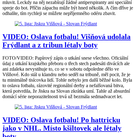
mluvit. Leckdy na něj nezabírají žádné antiperspiranty ani speciální
spreje do bot. Příčin zápachu může být hned několik. A čím dříve je
odhalíte, tím rychleji se můžete nepříjemného odéru zbavit.
VIDEO: Oslava fotbalu! Višňová udolala
Frýdlant a z tribun létaly boty
FOTO/VIDEO: Papírový zápis o utkání snese všechno. Oficiální
údaj z utkání krajského přeboru o třech stech padesáti divácích ale
ani zdaleka nevystihuje to, co se v sobotu odpoledne dělo ve
Višňové. Kdo stál u klandru nebo seděl na tribuně, měl pocit, že je
tu minimálně tisícovka lidí. Tohle nebylo jen další běžné kolo. Byla
to oslava fotbalu, rázovité regionální derby a nefalšovaná bitva,
která potvrdila, že Jiskra na Slovan zkrátka umí. Tahle až absurdní
domácí série neporazitelnosti trvá už bezmála sedmadvacet let.
VIDEO: Oslava fotbalu! Po hattricku
jako v NHL. Místo kšiltovek ale létaly
boty