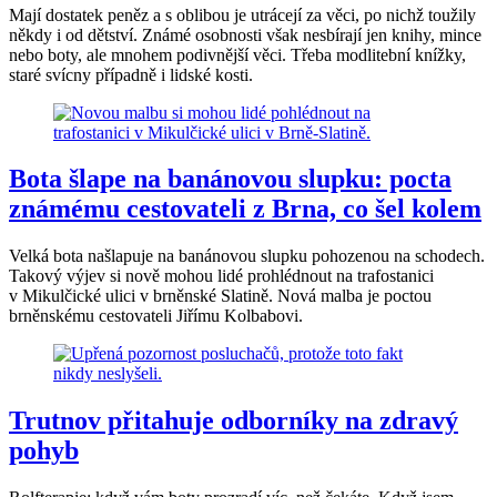
Mají dostatek peněz a s oblibou je utrácejí za věci, po nichž toužily
někdy i od dětství. Známé osobnosti však nesbírají jen knihy, mince
nebo boty, ale mnohem podivnější věci. Třeba modlitební knížky,
staré svícny případně i lidské kosti.
Bota šlape na banánovou slupku: pocta
známému cestovateli z Brna, co šel kolem
Velká bota našlapuje na banánovou slupku pohozenou na schodech.
Takový výjev si nově mohou lidé prohlédnout na trafostanici
v Mikulčické ulici v brněnské Slatině. Nová malba je poctou
brněnskému cestovateli Jiřímu Kolbabovi.
Trutnov přitahuje odborníky na zdravý
pohyb