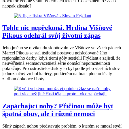
Rock for People vrátil. Po čtrnácti letech. Co se změnilo? A co
naopak zůstalo?
Tohle nic nepřekoná. Hrdina Višňové
Pikous odehrál svůj životní zápas
Jeho jméno se o víkendu skloňovalo ve Višňové ve všech pádech.
Marcel Pikous se stal ústřední postavou nejsledovanějšího
regionálního derby, když třemi góly sestřelil Frýdlant a zajistil, že
neuvěřitelná sedmadvacetiletá série domácí neporazitelnosti
pokračuje. Pro ostrostřelce Jiskry to byl podle jeho vlastních slov
jednoznačný vrchol kariéry, po kterém na hrací plochu létaly
z tribun dokonce i boty.
Zapáchající nohy? Příčinou může být
špatná obuv, ale i různé nemoci
Silný zápach nohou představuje problém, o kterém se mnozí stydí