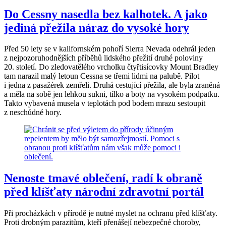
Do Cessny nasedla bez kalhotek. A jako
jediná přežila náraz do vysoké hory
Před 50 lety se v kalifornském pohoří Sierra Nevada odehrál jeden
z nejpozoruhodnějších příběhů lidského přežití druhé poloviny
20. století. Do zledovatělého vrcholku čtyřtisícovky Mount Bradley
tam narazil malý letoun Cessna se třemi lidmi na palubě. Pilot
i jedna z pasažérek zemřeli. Druhá cestující přežila, ale byla zraněná
a měla na sobě jen lehkou sukni, tílko a boty na vysokém podpatku.
Takto vybavená musela v teplotách pod bodem mrazu sestoupit
z neschůdné hory.
Nenoste tmavé oblečení, radí k obraně
před klíšťaty národní zdravotní portál
Při procházkách v přírodě je nutné myslet na ochranu před klíšťaty.
Proti drobným parazitům, kteří přenášejí nebezpečné choroby,