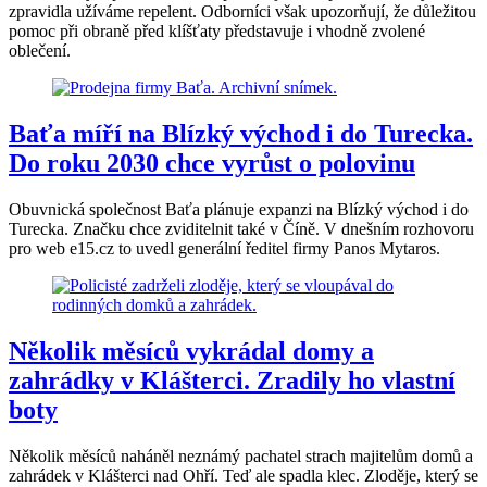
zpravidla užíváme repelent. Odborníci však upozorňují, že důležitou
pomoc při obraně před klíšťaty představuje i vhodně zvolené
oblečení.
Baťa míří na Blízký východ i do Turecka.
Do roku 2030 chce vyrůst o polovinu
Obuvnická společnost Baťa plánuje expanzi na Blízký východ i do
Turecka. Značku chce zviditelnit také v Číně. V dnešním rozhovoru
pro web e15.cz to uvedl generální ředitel firmy Panos Mytaros.
Několik měsíců vykrádal domy a
zahrádky v Klášterci. Zradily ho vlastní
boty
Několik měsíců naháněl neznámý pachatel strach majitelům domů a
zahrádek v Klášterci nad Ohří. Teď ale spadla klec. Zloděje, který se