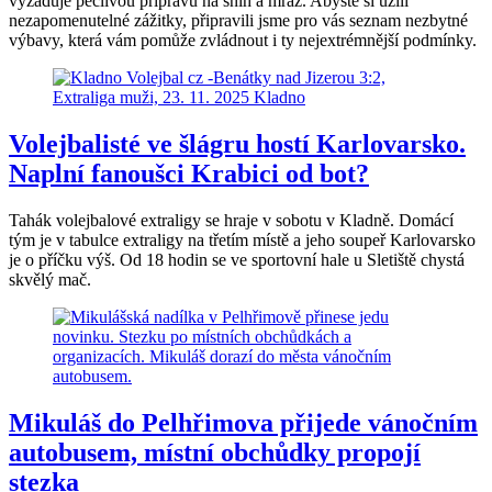
vyžaduje pečlivou přípravu na sníh a mráz. Abyste si užili
nezapomenutelné zážitky, připravili jsme pro vás seznam nezbytné
výbavy, která vám pomůže zvládnout i ty nejextrémnější podmínky.
Volejbalisté ve šlágru hostí Karlovarsko.
Naplní fanoušci Krabici od bot?
Tahák volejbalové extraligy se hraje v sobotu v Kladně. Domácí
tým je v tabulce extraligy na třetím místě a jeho soupeř Karlovarsko
je o příčku výš. Od 18 hodin se ve sportovní hale u Sletiště chystá
skvělý mač.
Mikuláš do Pelhřimova přijede vánočním
autobusem, místní obchůdky propojí
stezka