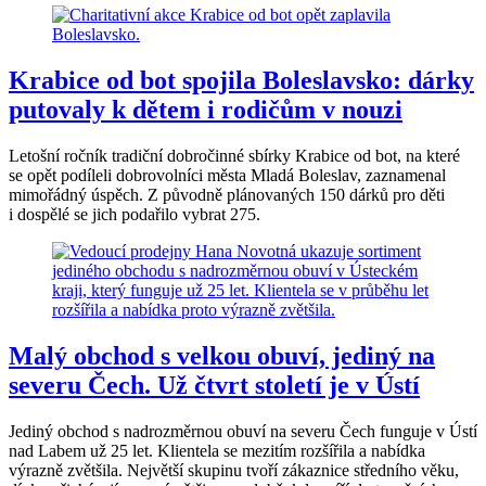
Krabice od bot spojila Boleslavsko: dárky
putovaly k dětem i rodičům v nouzi
Letošní ročník tradiční dobročinné sbírky Krabice od bot, na které
se opět podíleli dobrovolníci města Mladá Boleslav, zaznamenal
mimořádný úspěch. Z původně plánovaných 150 dárků pro děti
i dospělé se jich podařilo vybrat 275.
Malý obchod s velkou obuví, jediný na
severu Čech. Už čtvrt století je v Ústí
Jediný obchod s nadrozměrnou obuví na severu Čech funguje v Ústí
nad Labem už 25 let. Klientela se mezitím rozšířila a nabídka
výrazně zvětšila. Největší skupinu tvoří zákaznice středního věku,