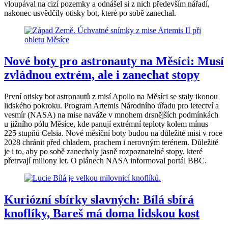
vloupával na cizí pozemky a odnášel si z nich především nářadí,
nakonec usvědčily otisky bot, které po sobě zanechal.
Nové boty pro astronauty na Měsíci: Musí
zvládnou extrém, ale i zanechat stopy
První otisky bot astronautů z misí Apollo na Měsíci se staly ikonou
lidského pokroku. Program Artemis Národního úřadu pro letectví a
vesmír (NASA) na mise naváže v mnohem drsnějších podmínkách
u jižního pólu Měsíce, kde panují extrémní teploty kolem mínus
225 stupňů Celsia. Nové měsíční boty budou na důležité misi v roce
2028 chránit před chladem, prachem i nerovným terénem. Důležité
je i to, aby po sobě zanechaly jasně rozpoznatelné stopy, které
přetrvají miliony let. O plánech NASA informoval portál BBC.
Kuriózní sbírky slavných: Bílá sbírá
knoflíky, Bareš má doma lidskou kost