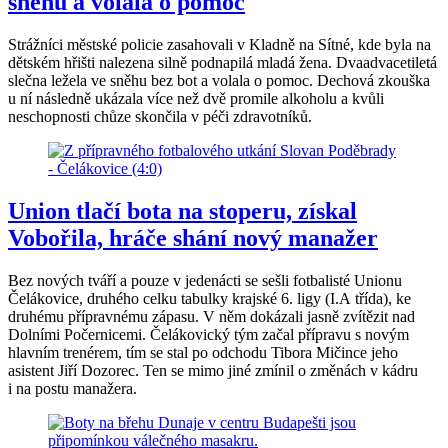
sněhu a volala o pomoc
Strážníci městské policie zasahovali v Kladně na Sítné, kde byla na
dětském hřišti nalezena silně podnapilá mladá žena. Dvaadvacetiletá
slečna ležela ve sněhu bez bot a volala o pomoc. Dechová zkouška
u ní následně ukázala více než dvě promile alkoholu a kvůli
neschopnosti chůze skončila v péči zdravotníků.
Union tlačí bota na stoperu, získal
Vobořila, hráče shání nový manažer
Bez nových tváří a pouze v jedenácti se sešli fotbalisté Unionu
Čelákovice, druhého celku tabulky krajské 6. ligy (I.A třída), ke
druhému přípravnému zápasu. V něm dokázali jasně zvítězit nad
Dolními Počernicemi. Čelákovický tým začal přípravu s novým
hlavním trenérem, tím se stal po odchodu Tibora Mičince jeho
asistent Jiří Dozorec. Ten se mimo jiné zmínil o změnách v kádru
i na postu manažera.