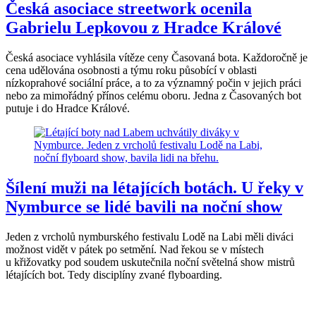
Česká asociace streetwork ocenila
Gabrielu Lepkovou z Hradce Králové
Česká asociace vyhlásila vítěze ceny Časovaná bota. Každoročně je
cena udělována osobnosti a týmu roku působící v oblasti
nízkoprahové sociální práce, a to za významný počin v jejich práci
nebo za mimořádný přínos celému oboru. Jedna z Časovaných bot
putuje i do Hradce Králové.
Šílení muži na létajících botách. U řeky v
Nymburce se lidé bavili na noční show
Jeden z vrcholů nymburského festivalu Lodě na Labi měli diváci
možnost vidět v pátek po setmění. Nad řekou se v místech
u křižovatky pod soudem uskutečnila noční světelná show mistrů
létajících bot. Tedy disciplíny zvané flyboarding.