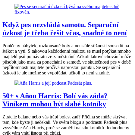
Když pes nezvládá samotu. Separační
úzkost je třeba řešit včas, snadné to není
Poničený nábytek, rozkousané boty a neustálé stížnosti sousedů na
štěkot a vytí. S takovou každodenní realitou se musí potýkat mnoho
majitelů psů po návratu ze zaměstnání. Ačkoli takové chování může
působit jako msta za ponechání o samotě, ve skutečnosti pes v době
nepřítomnosti majitele prožívá naprostou paniku. Se separační
úzkostí je ale možné se vypořádat, ačkoli to není snadné.
50+ s Aňou Harris: Bolí vás záda?
Viníkem mohou být slabé kotníky
Ztrácíte balanc nebo vás trápí bolest zad? Příčina se může skrývat
tam, kde byste ji nečekali. Ve svém blogu a podcastu Padesát plus
vysvětluje Aňa Harris, proč se zaměřit na sílu kotníků. Jednoduchý
cvik vám vrátí jistotu při chůzi.