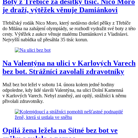
Boty z Třebíče za desítky tisíc. Nico Moro
je draží, výtěžek věnuje Damiánkovi
Třebíčský rodák Nico Moro, který nedávno došel pěšky z Třebíče
do Milána na zahájení olympiády, se rozhodl vydražit své boty z této
cesty. Výtěžek z aukce věnuje malému Damiánkovi z Vladislavi.
Nejvyšší nabídka už přesáhla 35 tisíc korun.
Na Valentýna na ulici v Karlových Varech
bez bot. Strážníci zavolali zdravotníky
Muž bez bot ležel v sobotu 14. února kolem jedné hodiny
odpoledne, kdy lidé slavili Valentýna, na ulici Dolní Kamenná
v Karlových Varech. Nebyl zraněný, ani opilý, strážníci k němu
přivolali zdravotníky.
Opilá žena ležela na Sítné bez bot ve