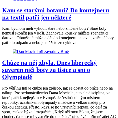
Kam se starými botami? Do kontejneru
na textil patří jen některé
Kam bychom měli vyhodit staré nebo zničené boty? Staré boty
nemusí skončit jen v koši. Zachovalé kousky můžete zpeněžit či
darovat. Obnošené můžete dát do kontejneru na textil, zničené boty
patří do odpadu a nebo je můžete zrecyklovat.
Chůze na něj zbyla. Dnes liberecký
suverén ničí boty za tisíce a sní o
Olympiádě
Pro většinu lidí je chůze jen způsob, jak se dostat do práce nebo na
nákup. Pro sedmnáctiletého Dana Mochala je to ale disciplína, ve
které patří k nejlepším v Evropě. Je šestinásobným mistrem
republiky, účastníkem olympiády mládeže a velkou nadějí pro
českou atletiku. Přesto, když se ho vrstevníci zeptají, co dělá za
sport, reakce bývají rozpačité. „Když někomu řeknu, že jsem
chodec, často se mi vysměje do obličeje,“ přiznává upřímně atlet AC