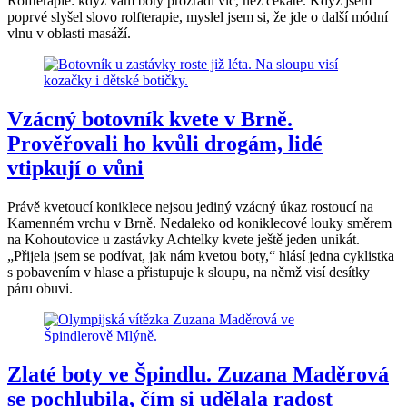
Rolfterapie: když vám boty prozradí víc, než čekáte. Když jsem
poprvé slyšel slovo rolfterapie, myslel jsem si, že jde o další módní
vlnu v oblasti masáží.
Vzácný botovník kvete v Brně.
Prověřovali ho kvůli drogám, lidé
vtipkují o vůni
Právě kvetoucí koniklece nejsou jediný vzácný úkaz rostoucí na
Kamenném vrchu v Brně. Nedaleko od koniklecové louky směrem
na Kohoutovice u zastávky Achtelky kvete ještě jeden unikát.
„Přijela jsem se podívat, jak nám kvetou boty,“ hlásí jedna cyklistka
s pobavením v hlase a přistupuje k sloupu, na němž visí desítky
páru obuvi.
Zlaté boty ve Špindlu. Zuzana Maděrová
se pochlubila, čím si udělala radost