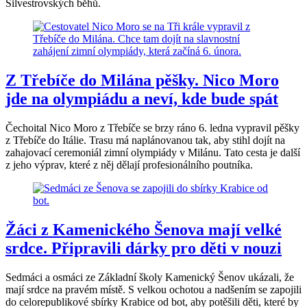
Silvestrovských běhů.
Z Třebíče do Milána pěšky. Nico Moro
jde na olympiádu a neví, kde bude spát
Čechoital Nico Moro z Třebíče se brzy ráno 6. ledna vypravil pěšky
z Třebíče do Itálie. Trasu má naplánovanou tak, aby stihl dojít na
zahajovací ceremoniál zimní olympiády v Milánu. Tato cesta je další
z jeho výprav, které z něj dělají profesionálního poutníka.
Žáci z Kamenického Šenova mají velké
srdce. Připravili dárky pro děti v nouzi
Sedmáci a osmáci ze Základní školy Kamenický Šenov ukázali, že
mají srdce na pravém místě. S velkou ochotou a nadšením se zapojili
do celorepublikové sbírky Krabice od bot, aby potěšili děti, které by