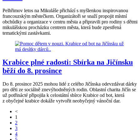
Pelhřimov letos na Mikuláše přichází s myšlenkou inspirovanou
francouzským městečkem. Organizátoři se snaží propojit místní
obchůdky a organizace v centru města a připravili pro rodiny s dětmi
mikulášskou procházku centrem města, která bude zpestřená
tematickými zastávkami.
Krabice plné radosti: Sbírka na Jičínsku
běží do 8. prosince
Do 8. prosince 2025 mohou lidé z celého Jičínska odevzdávat dárky
pro děti ze sociálně znevýhodněných rodin. Oblastní charita Jičín se
už potřinácté připojila k celostátní sbírce Krabice od bot, která
z obyčejné krabice dokáže vytvořit neobyčejný vánoční dar.
<
1
2
3
4
5