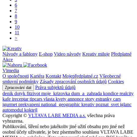
6
7
8
9
10
11
>
Návody a šablony
E-shop
Video návody
Kreativ miluje
Předplatné
Akce
Vlmedia
O společnosti
Kariéra
Kontakt
Mojepředplatné.cz
Všeobecné
smluvní podmínky
Zásady zpracování osobních údajů
Cookies
Práva subjektů údajů
Zpracování dat
denik
dotyk
fitzivot
moje_krizovka
dum_a_zahrada
kondice
realcity
kafe
ireceptar
tipcars
vlasta
kvety
annonce
story
estranky
cars
igurmet
prekvapeni
national_geographic
kreativ
poznat_svet
iglanc
automodul
koktejl
Copyright ©
VLTAVA LABE MEDIA a.s.
všechna práva
vyhrazena.
Publikování, šíření nebo jakékoliv jiné užití obsahu pro jiné než
osobní účely uživatele, je bez písemného souhlasu VLTAVA LABE