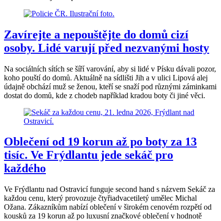
Zavírejte a nepouštějte do domů cizí
osoby. Lidé varují před nezvanými hosty
Na sociálních sítích se šíří varování, aby si lidé v Písku dávali pozor,
koho pouští do domů. Aktuálně na sídlišti Jih a v ulici Lipová alej
údajně obchází muž se ženou, kteří se snaží pod různými záminkami
dostat do domů, kde z chodeb například kradou boty či jiné věci.
Oblečení od 19 korun až po boty za 13
tisíc. Ve Frýdlantu jede sekáč pro
každého
Ve Frýdlantu nad Ostravicí funguje second hand s názvem Sekáč za
každou cenu, který provozuje čtyřiadvacetiletý umělec Michal
Ožana. Zákazníkům nabízí oblečení v širokém cenovém rozpětí od
kousků za 19 korun až po luxusní značkové oblečení v hodnotě