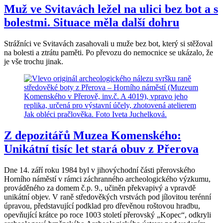
Muž ve Svitavách ležel na ulici bez bot a s
bolestmi. Situace měla další dohru
Strážníci ve Svitavách zasahovali u muže bez bot, který si stěžoval
na bolesti a ztrátu paměti. Po převozu do nemocnice se ukázalo, že
je vše trochu jinak.
Z depozitářů Muzea Komenského:
Unikátní tisíc let stará obuv z Přerova
Dne 14. září roku 1984 byl v jihovýchodní části přerovského
Horního náměstí v rámci záchranného archeologického výzkumu,
prováděného za domem č.p. 9., učiněn překvapivý a vpravdě
unikátní objev. V raně středověkých vrstvách pod jílovitou terénní
úpravou, představující podklad pro dřevěnou roštovou hradbu,
opevňující krátce po roce 1003 století přerovský „Kopec“, odkryli