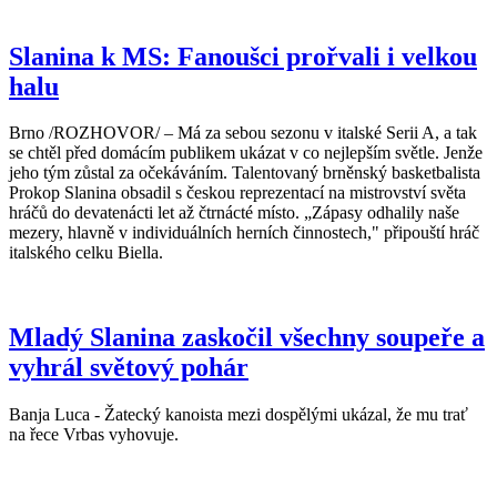
Slanina k MS: Fanoušci prořvali i velkou
halu
Brno /ROZHOVOR/ – Má za sebou sezonu v italské Serii A, a tak
se chtěl před domácím publikem ukázat v co nejlepším světle. Jenže
jeho tým zůstal za očekáváním. Talentovaný brněnský basketbalista
Prokop Slanina obsadil s českou reprezentací na mistrovství světa
hráčů do devatenácti let až čtrnácté místo. „Zápasy odhalily naše
mezery, hlavně v individuálních herních činnostech," připouští hráč
italského celku Biella.
Mladý Slanina zaskočil všechny soupeře a
vyhrál světový pohár
Banja Luca - Žatecký kanoista mezi dospělými ukázal, že mu trať
na řece Vrbas vyhovuje.