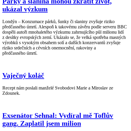
Párky a slanina mohou zkrátit život,
ukázal výzkum
Londýn – Konzumace párků, šunky či slaniny zvyšuje riziko
předčasného úmrtí. Alespoň k takovému závěru podle serveru BBC
dospěli autoři mnohaletého výzkumu zahrnujícího půl milionu lidí
z desítky evropských zemí. Ukázalo se, že velká spotřeba masných
výrobků s vysokým obsahem solí a dalších konzervantů zvyšuje
riziko srdečních a cévních onemocnění, rakoviny a
předčasného úmrtí.
Vaječný koláč
Recept nám poslali manželé Svobodovi Marie a Miroslav ze
Zdounek.
Exsenátor Sehnal: Vydíral mě Toflův
gang. Zaplatil jsem milion