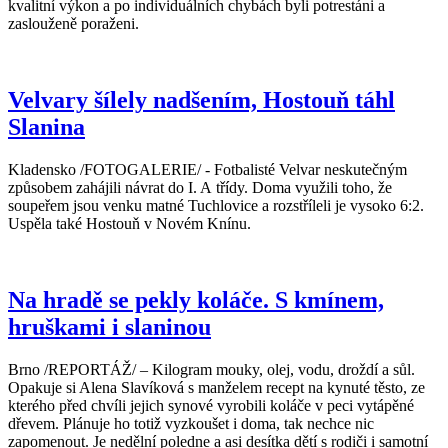
kvalitní výkon a po individuálních chybách byli potrestáni a
zaslouženě poraženi.
Velvary šílely nadšením, Hostouň táhl
Slanina
Kladensko /FOTOGALERIE/ - Fotbalisté Velvar neskutečným
způsobem zahájili návrat do I. A třídy. Doma využili toho, že
soupeřem jsou venku matné Tuchlovice a rozstříleli je vysoko 6:2.
Uspěla také Hostouň v Novém Knínu.
Na hradě se pekly koláče. S kmínem,
hruškami i slaninou
Brno /REPORTÁŽ/ – Kilogram mouky, olej, vodu, droždí a sůl.
Opakuje si Alena Slavíková s manželem recept na kynuté těsto, ze
kterého před chvíli jejich synové vyrobili koláče v peci vytápěné
dřevem. Plánuje ho totiž vyzkoušet i doma, tak nechce nic
zapomenout. Je nedělní poledne a asi desítka dětí s rodiči i samotní