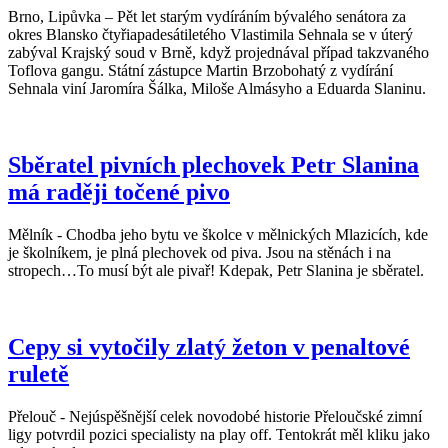
Brno, Lipůvka – Pět let starým vydíráním bývalého senátora za
okres Blansko čtyřiapadesáti­letého Vlastimila Sehnala se v úterý
zabýval Krajský soud v Brně, když projednával případ takzvaného
Toflova gangu. Státní zástupce Martin Brzobohatý z vydírání
Sehnala viní Jaromíra Šálka, Miloše Almásyho a Eduarda Slaninu.
Sběratel pivních plechovek Petr Slanina
má raději točené pivo
Mělník - Chodba jeho bytu ve školce v mělnických Mlazicích, kde
je školníkem, je plná plechovek od piva. Jsou na stěnách i na
stropech…To musí být ale pivař! Kdepak, Petr Slanina je sběratel.
Cepy si vytočily zlatý žeton v penaltové
ruletě
Přelouč - Nejúspěšnější celek novodobé historie Přeloučské zimní
ligy potvrdil pozici specialisty na play off. Tentokrát měl kliku jako