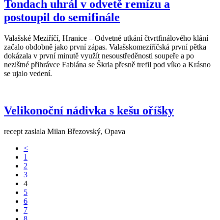
Tondach uhrál v odvetě remízu a
postoupil do semifinále
Valašské Meziříčí, Hranice – Odvetné utkání čtvrtfinálového klání
začalo obdobně jako první zápas. Valašskomeziříčská první pětka
dokázala v první minutě využít nesoustředěnosti soupeře a po
nezištné přihrávce Fabiána se Škrla přesně trefil pod víko a Krásno
se ujalo vedení.
Velikonoční nádivka s kešu oříšky
recept zaslala Milan Březovský, Opava
<
1
2
3
4
5
6
7
8