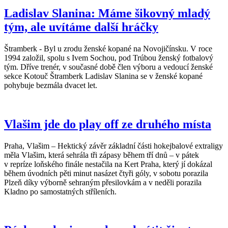
Ladislav Slanina: Máme šikovný mladý
tým, ale uvítáme další hráčky
Štramberk - Byl u zrodu ženské kopané na Novojičínsku. V roce
1994 založil, spolu s Ivem Sochou, pod Trúbou ženský fotbalový
tým. Dříve trenér, v současné době člen výboru a vedoucí ženské
sekce Kotouč Štramberk Ladislav Slanina se v ženské kopané
pohybuje bezmála dvacet let.
Vlašim jde do play off ze druhého místa
Praha, Vlašim – Hektický závěr základní části hokejbalové extraligy
měla Vlašim, která sehrála tři zápasy během tří dnů – v pátek
v repríze loňského finále nestačila na Kert Praha, který jí dokázal
během úvodních pěti minut nasázet čtyři góly, v sobotu porazila
Plzeň díky výborně sehraným přesilovkám a v neděli porazila
Kladno po samostatných stříleních.