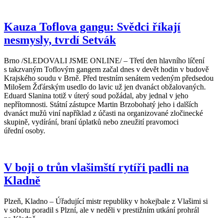
Kauza Toflova gangu: Svědci říkají
nesmysly, tvrdí Setvák
Brno /SLEDOVALI JSME ONLINE/ – Třetí den hlavního líčení
s takzvaným Toflovým gangem začal dnes v devět hodin v budově
Krajského soudu v Brně. Před trestním senátem vedeným předsedou
Milošem Žďárským usedlo do lavic už jen dvanáct obžalovaných.
Eduard Slanina totiž v úterý soud požádal, aby jednal v jeho
nepřítomnosti. Státní zástupce Martin Brzobohatý jeho i dalších
dvanáct mužů viní například z účasti na organizované zločinecké
skupině, vydírání, braní úplatků nebo zneužití pravomoci
úřední osoby.
V boji o trůn vlašimští rytíři padli na
Kladně
Plzeň, Kladno – Úřadující mistr republiky v hokejbale z Vlašimi si
v sobotu poradil s Plzní, ale v neděli v prestižním utkání prohrál