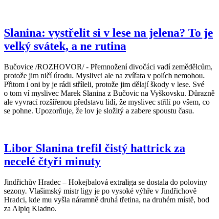
Slanina: vystřelit si v lese na jelena? To je
velký svátek, a ne rutina
Bučovice /ROZHOVOR/ - Přemnožení divočáci vadí zemědělcům,
protože jim ničí úrodu. Myslivci ale na zvířata v polích nemohou.
Přitom i oni by je rádi stříleli, protože jim dělají škody v lese. Své
o tom ví myslivec Marek Slanina z Bučovic na Vyškovsku. Důrazně
ale vyvrací rozšířenou představu lidí, že myslivec střílí po všem, co
se pohne. Upozorňuje, že lov je složitý a zabere spoustu času.
Libor Slanina trefil čistý hattrick za
necelé čtyři minuty
Jindřichův Hradec – Hokejbalová extraliga se dostala do poloviny
sezony. Vlašimský mistr ligy je po vysoké výhře v Jindřichově
Hradci, kde mu vyšla náramně druhá třetina, na druhém místě, bod
za Alpiq Kladno.