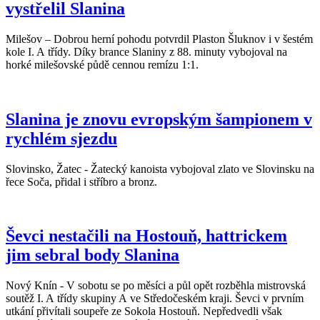
vystřelil Slanina
Milešov – Dobrou herní pohodu potvrdil Plaston Šluknov i v šestém
kole I. A třídy. Díky brance Slaniny z 88. minuty vybojoval na
horké milešovské půdě cennou remízu 1:1.
Slanina je znovu evropským šampionem v
rychlém sjezdu
Slovinsko, Žatec - Žatecký kanoista vybojoval zlato ve Slovinsku na
řece Soča, přidal i stříbro a bronz.
Ševci nestačili na Hostouň, hattrickem
jim sebral body Slanina
Nový Knín - V sobotu se po měsíci a půl opět rozběhla mistrovská
soutěž I. A třídy skupiny A ve Středočeském kraji. Ševci v prvním
utkání přivítali soupeře ze Sokola Hostouň. Nepředvedli však