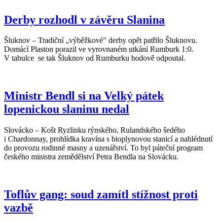
Derby rozhodl v závěru Slanina
Šluknov – Tradiční „výběžkové" derby opět patřilo Šluknovu.
Domácí Plaston porazil ve vyrovnaném utkání Rumburk 1:0.
V tabulce se tak Šluknov od Rumburku bodově odpoutal.
Ministr Bendl si na Velký pátek
lopenickou slaninu nedal
Slovácko – Košt Ryzlinku rýnského, Rulandského šedého
i Chardonnay, prohlídka kravína s bioplynovou stanicí a nahlédnutí
do provozu rodinné masny a uzenářství. To byl páteční program
českého ministra zemědělství Petra Bendla na Slovácku.
Toflův gang: soud zamítl stížnost proti
vazbě