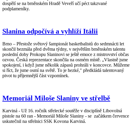
dospělí se na brněnském Hradě Veveří učí péct takzvané
podplameníky.
Slanina odpočívá a vyhlíží Itálii
Brno – Přestože světový šampionát basketbalistů do sedmnácti let
skončil bezmála před dvěma týdny, v největším brněnském talentu
poslední doby Prokopu Slaninovi se ještě emoce z mistrovství občas
ozvou. Česká reprezentace skončila na osmém místě. „Vlastně jsme
spokojení, i když jsme několik zápasů prohráli v koncovce. Můžeme
si říct, že jsme osmí na světě. To je hezké," předkládá talentovaný
pivot tu příjemnější část vzpomínek.
Memoriál Miloše Slaniny ve střelbě
Karviná - Už 16. ročník střelecké soutěže v disciplíně Libovolná
pistole na 60 ran - Memoriál Miloše Slaniny - se začátkem července
uskutečnil na střelnici SSK Kovona Karviná.