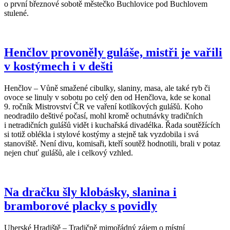
o první březnové sobotě městečko Buchlovice pod Buchlovem
stulené.
Henčlov provoněly guláše, mistři je vařili
v kostýmech i v dešti
Henčlov – Vůně smažené cibulky, slaniny, masa, ale také ryb či
ovoce se linuly v sobotu po celý den od Henčlova, kde se konal
9. ročník Mistrovství ČR ve vaření kotlíkových gulášů. Koho
neodradilo deštivé počasí, mohl kromě ochutnávky tradičních
i netradičních gulášů vidět i kuchařská divadélka. Řada soutěžících
si totiž oblékla i stylové kostýmy a stejně tak vyzdobila i svá
stanoviště. Není divu, komisaři, kteří soutěž hodnotili, brali v potaz
nejen chuť gulášů, ale i celkový vzhled.
Na dračku šly klobásky, slanina i
bramborové placky s povidly
Uherské Hradiště – Tradičně mimořádný zájem o místní