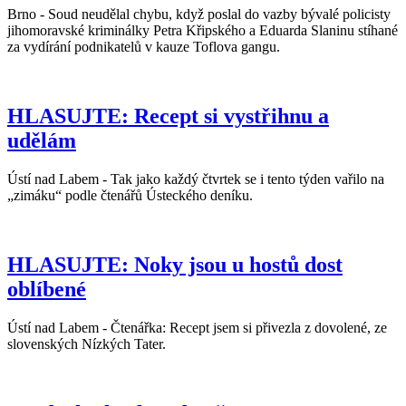
Brno - Soud neudělal chybu, když poslal do vazby bývalé policisty
jihomoravské kriminálky Petra Křipského a Eduarda Slaninu stíhané
za vydírání podnikatelů v kauze Toflova gangu.
HLASUJTE: Recept si vystřihnu a
udělám
Ústí nad Labem - Tak jako každý čtvrtek se i tento týden vařilo na
„zimáku“ podle čtenářů Ústeckého deníku.
HLASUJTE: Noky jsou u hostů dost
oblíbené
Ústí nad Labem - Čtenářka: Recept jsem si přivezla z dovolené, ze
slovenských Nízkých Tater.