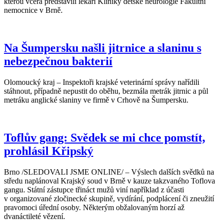
kterou včera představili lékaři Kliniky dětské neurologie Fakultní
nemocnice v Brně.
Na Šumpersku našli jitrnice a slaninu s
nebezpečnou bakterií
Olomoucký kraj – Inspektoři krajské veterinární správy nařídili
stáhnout, případně nepustit do oběhu, bezmála metrák jitrnic a půl
metráku anglické slaniny ve firmě v Crhově na Šumpersku.
Toflův gang: Svědek se mi chce pomstít,
prohlásil Křipský
Brno /SLEDOVALI JSME ONLINE/ – Výslech dalších svědků na
středu naplánoval Krajský soud v Brně v kauze takzvaného Toflova
gangu. Státní zástupce třináct mužů viní například z účasti
v organizované zločinecké skupině, vydírání, podplácení či zneužití
pravomoci úřední osoby. Některým obžalovaným horzí až
dvanáctileté vězení.