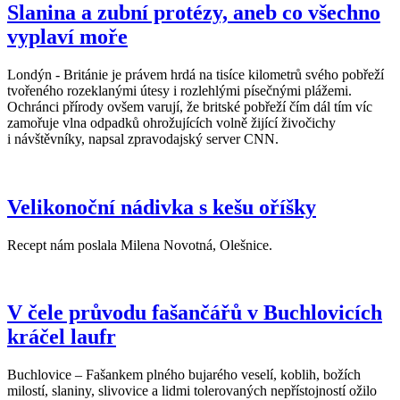
Slanina a zubní protézy, aneb co všechno
vyplaví moře
Londýn - Británie je právem hrdá na tisíce kilometrů svého pobřeží
tvořeného rozeklanými útesy i rozlehlými písečnými plážemi.
Ochránci přírody ovšem varují, že britské pobřeží čím dál tím víc
zamořuje vlna odpadků ohrožujících volně žijící živočichy
i návštěvníky, napsal zpravodajský server CNN.
Velikonoční nádivka s kešu oříšky
Recept nám poslala Milena Novotná, Olešnice.
V čele průvodu fašančářů v Buchlovicích
kráčel laufr
Buchlovice – Fašankem plného bujarého veselí, koblih, božích
milostí, slaniny, slivovice a lidmi tolerovaných nepřístojností ožilo