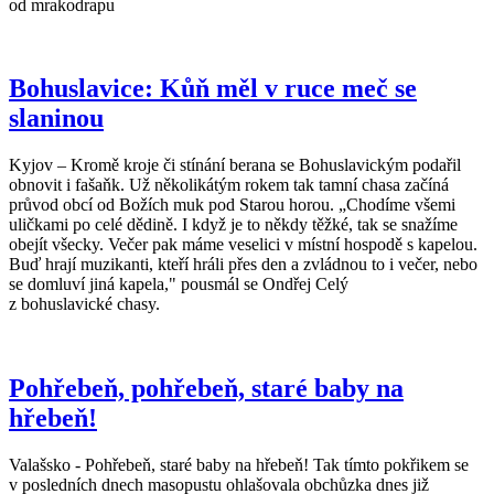
od mrakodrapu
Bohuslavice: Kůň měl v ruce meč se
slaninou
Kyjov – Kromě kroje či stínání berana se Bohuslavickým podařil
obnovit i fašaňk. Už několikátým rokem tak tamní chasa začíná
průvod obcí od Božích muk pod Starou horou. „Chodíme všemi
uličkami po celé dědině. I když je to někdy těžké, tak se snažíme
obejít všecky. Večer pak máme veselici v místní hospodě s kapelou.
Buď hrají muzikanti, kteří hráli přes den a zvládnou to i večer, nebo
se domluví jiná kapela," pousmál se Ondřej Celý
z bohuslavické cha­sy.
Pohřebeň, pohřebeň, staré baby na
hřebeň!
Valašsko - Pohřebeň, staré baby na hřebeň! Tak tímto pokřikem se
v posledních dnech masopustu ohlašovala obchůzka dnes již