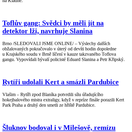
na Kladně.
Toflův gang: Svědci by měli jít na
detektor lži, navrhuje Slanina
Brno /SLEDOVALI JSME ONLINE/ – Výslechy dalších
obžalovaných pokračovalo v úterý od devíti hodin dopoledne
u Krajského soudu v Brně líčení v kauze takzvaného Toflova
gangu. Vypovídali bývalí policisté Eduard Slanina a Petr Křipský.
Rytíři udolali Kert a smázli Pardubice
Vlašim – Rytíři zpod Blaníka potvrdili sílu úřadujícího
hokejbalového mistra extraligy, když v repríze finále porazili Kert
Park Praha a druhý den smetli ze hřiště Pardubice.
Šluknov bodoval i v Milešově, remízu