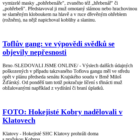
vymizelé masky „pohřebenáře", zvaného též „hřebenář" či
„pohřebeň". Představoval ji muž omotaný slámou nebo hrachovinou
se slaměným kloboukem na hlavě a v ruce dřevěným ohřeblem
(rožněm), na nějž napichoval koblihy a slaninu.
Toflův gang: ve výpovědi svědků se
objevily nepřesnosti
Brno /SLEDOVALI JSME ONLINE/ - Výslech dalších údajných
poškozených v případu takzvaného Toflova gangu měl ve středu
opět v plánu předseda senátu Krajského soudu v Brně Miloš
Žďárský. Od pondělí tam totiž pokračuje líčení s třinácti muž
obžalovanými například z vydírání či braní úplatků.
FOTO: Hokejisté Kobry nadělovali v
Klatovech
Klatovy - Hokejisté SHC Klatovy prohráli doma
s pražskou Kobrou.