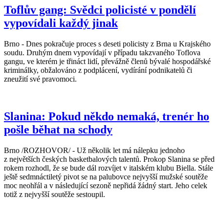
Toflův gang: Svědci policisté v pondělí
vypovídali každý jinak
Brno - Dnes pokračuje proces s deseti policisty z Brna u Krajského
soudu. Druhým dnem vypovídají v případu takzvaného Toflova
gangu, ve kterém je třináct lidí, převážně členů bývalé hospodářské
kriminálky, obžalováno z podplácení, vydírání podnikatelů či
zneužití své pravomoci.
Slanina: Pokud někdo nemaká, trenér ho
pošle běhat na schody
Brno /ROZHOVOR/ - Už několik let má nálepku jednoho
z největších českých basketbalových talentů. Prokop Slanina se před
rokem rozhodl, že se bude dál rozvíjet v italském klubu Biella. Stále
ještě sedmnáctiletý pivot se na palubovce nejvyšší mužské soutěže
moc neohřál a v následující sezoně nepřidá žádný start. Jeho celek
totiž z nejvyšší soutěže sestoupil.