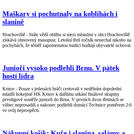
Maškary si pochutnaly na koblihách i
slanině
Hrachoviště - Stále větší oblibu si mezi místními v obci Hrachoviště
získává obnovený masopust. Letošní třetí ročník nenechal nikoho na
pochybách, že téměř zapomenutou tradici hodlají obyvatelé uchovat.
Junioři vysoko podlehli Brnu. V pátek
hostí lídra
Krnov - Pouze s jedenácti hráči cestovali v nedělním dopoledni
mladší hokejisté HK Krnov k dalšímu utkání finálové skupiny
prvoligové soutěže juniorů do Brna. V prvních dvou třetinách se
vůbec neprosadili a nakonec podlehli domácí Technice poměrem 2:6
ve svůj neprospěch.
Nákupní košík: Kuře i slanina, salámy a