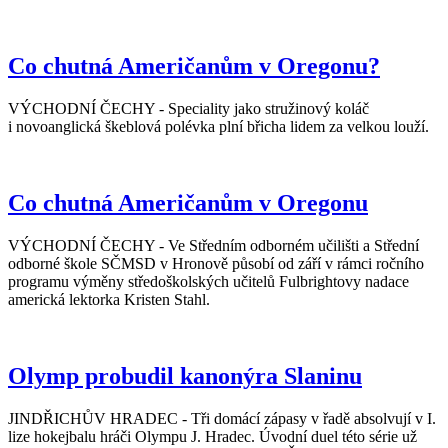
Co chutná Američanům v Oregonu?
VÝCHODNÍ ČECHY - Speciality jako stružinový koláč
i novoanglická škeblová polévka plní břicha lidem za velkou louží.
Co chutná Američanům v Oregonu
VÝCHODNÍ ČECHY - Ve Středním odborném učilišti a Střední
odborné škole SČMSD v Hronově působí od září v rámci ročního
programu výměny středoškolských učitelů Fulbrightovy nadace
americká lektorka Kristen Stahl.
Olymp probudil kanonýra Slaninu
JINDŘICHŮV HRADEC - Tři domácí zápasy v řadě absolvují v I.
lize hokejbalu hráči Olympu J. Hradec. Úvodní duel této série už