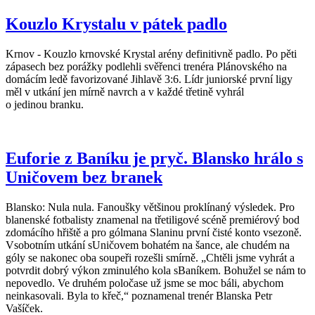
Kouzlo Krystalu v pátek padlo
Krnov - Kouzlo krnovské Krystal arény definitivně padlo. Po pěti
zápasech bez porážky podlehli svěřenci trenéra Plánovského na
domácím ledě favorizované Jihlavě 3:6. Lídr juniorské první ligy
měl v utkání jen mírně navrch a v každé třetině vyhrál
o jedinou branku.
Euforie z Baníku je pryč. Blansko hrálo s
Uničovem bez branek
Blansko: Nula nula. Fanoušky většinou proklínaný výsledek. Pro
blanenské fotbalisty znamenal na třetiligové scéně premiérový bod
zdomácího hřiště a pro gólmana Slaninu první čisté konto vsezoně.
Vsobotním utkání sUničovem bohatém na šance, ale chudém na
góly se nakonec oba soupeři rozešli smírně. „Chtěli jsme vyhrát a
potvrdit dobrý výkon zminulého kola sBaníkem. Bohužel se nám to
nepovedlo. Ve druhém poločase už jsme se moc báli, abychom
neinkasovali. Byla to křeč,“ poznamenal trenér Blanska Petr
Vašíček.