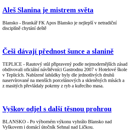
Aleš Slanina je mistrem světa
Blansko - Brankář FK Apos Blansko je nejlepší v netradiční
disciplíně chytání deště
Češi dávají přednost šunce a slanině
TEPLICE - Rautový stůl připravený podle nejmodernějších zásad
obdivovali oficiální návštěvníci Gastrodnu 2007 v Hotelové škole
v Teplicích. Nabízené lahůdky byly dle jednotlivých druhů
naservírované na menších porcelánových a skleněných mísách a
z masitých převládaly pokrmy z ryb a kuřecího masa.
Vyškov odjel s další těsnou prohrou
BLANSKO - Po výborném výkonu vyhrálo Blansko nad
Vyškovem i domácí útočník Sehnal nad Ličkou.