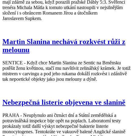
mají zdárně za sebou, když porazili pražské Ďábly 5:3. Svěřenci
trenéra Michala Mátla k tomuto utkání nastoupili v nejsilnějším
složení i s obráncem Romanem Jírou a útočníkem
Jaroslavem Supkem.
Martin Slanina nechává rozkvést růži z
melounu
SENTICE - Když chce Martin Slanina ze Sentic na Brněnsku
potěšit ženu květinou, stačí mu navštívit zelinářský krámek. Je totiž
mistrem v carvingu a pod jeho rukama dokáží rozkvést i zdánlivě
tak nepoetické objekty jako jsou melouny a dýně.
Nebezpečná listerie objevena ve slanině
PRAHA - Neuplynulo ani čtrnáct dní a Státní zemědělská a
potravinářská inspekce bije opět na poplach. Laboratorní testy
prokázaly totiž další výskyt nebezpečné bakterie listerie
monocytogenes. Tentokráte ve vakuově balené Anglické slanině