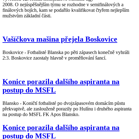
2008. O nejúspěšnějším týmu se rozhodne v semifinálových a
finálových bojích, kam se podařilo kvalifikovat čtyřem nejlepším
mužstvům základní části.
Vašíčkova mašina přejela Boskovice
Boskovice - Fotbalisté Blanska po pěti zápasech konečně vyhráli
2:3. Boskovice zaostaly hlavně v proměňování šancí.
Konice porazila dalšího aspiranta na
postup do MSFL
Blansko - Koničtí fotbalisté po dvojzápasovém domácím půstu
překvapivě, ale zaslouženě porazily po Hulínu i druhého aspiranta
na postup do MSFL FK Apos Blansko.
Konice porazila dalšího aspiranta na
postup do MSFL