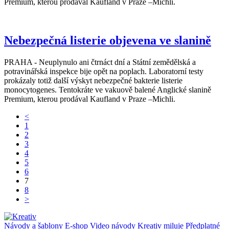
Premium, kterou prodával Kaufland v Praze –Michli.
Nebezpečná listerie objevena ve slanině
PRAHA - Neuplynulo ani čtrnáct dní a Státní zemědělská a
potravinářská inspekce bije opět na poplach. Laboratorní testy
prokázaly totiž další výskyt nebezpečné bakterie listerie
monocytogenes. Tentokráte ve vakuově balené Anglické slanině
Premium, kterou prodával Kaufland v Praze –Michli.
<
1
2
3
4
5
6
7
8
>
Návody a šablony
E-shop
Video návody
Kreativ miluje
Předplatné