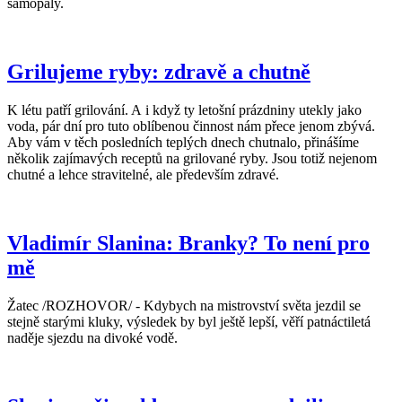
samopaly.
Grilujeme ryby: zdravě a chutně
K létu patří grilování. A i když ty letošní prázdniny utekly jako
voda, pár dní pro tuto oblíbenou činnost nám přece jenom zbývá.
Aby vám v těch posledních teplých dnech chutnalo, přinášíme
několik zajímavých receptů na grilované ryby. Jsou totiž nejenom
chutné a lehce stravitelné, ale především zdravé.
Vladimír Slanina: Branky? To není pro
mě
Žatec /ROZHOVOR/ - Kdybych na mistrovství světa jezdil se
stejně starými kluky, výsledek by byl ještě lepší, věří patnáctiletá
naděje sjezdu na divoké vodě.