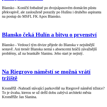
Blansko - Koničtí fotbalisté po dvojzápasovém domácím půstu
překvapivě, ale zaslouženě porazily po Hulínu i druhého aspiranta
na postup do MSFL FK Apos Blansko.
Blansko čeká Hulín a bitvu o prvenství
Blansko - Vedoucí tým divize přijede do Blanska v nejsilnější
sestavě. Ani trenér Blanska nemá s absencemi hráčů závažnější
problémy, až na brankáře Slaninu. Jeho start je nejistý.
Na Riegrovo náměstí se možná vrátí
tržiště
Kroměříž -Nahradí stávající parkoviště na Riegrově náměstí tržnice?
To je úvaha, kterou se už delší dobu zabývá architekt města
Kroměříže Jan Slanina.