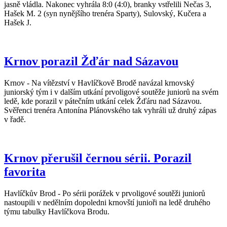
jasně vládla. Nakonec vyhrála 8:0 (4:0), branky vstřelili Nečas 3,
Hašek M. 2 (syn nynějšího trenéra Sparty), Sulovský, Kučera a
Hašek J.
Krnov porazil Žďár nad Sázavou
Krnov - Na vítězství v Havlíčkově Brodě navázal krnovský
juniorský tým i v dalším utkání prvoligové soutěže juniorů na svém
ledě, kde porazil v pátečním utkání celek Žďáru nad Sázavou.
Svěřenci trenéra Antonína Plánovského tak vyhráli už druhý zápas
v řadě.
Krnov přerušil černou sérii. Porazil
favorita
Havlíčkův Brod - Po sérii porážek v prvoligové soutěži juniorů
nastoupili v nedělním dopoledni krnovští junioři na ledě druhého
týmu tabulky Havlíčkova Brodu.