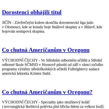
Dorostenci obhájili titul
JIČÍN - Závěrečným kolem skončila dorostenecké liga judo
v Olomouci, kde se konaly boje finálové skupiny a v Jihlavě, kde
bojovala sestupová skupina.
Co chutná Američanům v Oregonu
VÝCHODNÍ ČECHY - Ve Středním odborném učilišti a Střední
odborné škole SČMSD v Hronově působí od září v rámci ročního
programu výměny středoškolských učitelů Fulbrightovy nadace
americká lektorka Kristen Stahl.
Co chutná Američanům v Oregonu?
VÝCHODNÍ ČECHY - Speciality jako stružinový koláč
i novoanglická škeblová polévka plní břicha lidem za velkou louží.