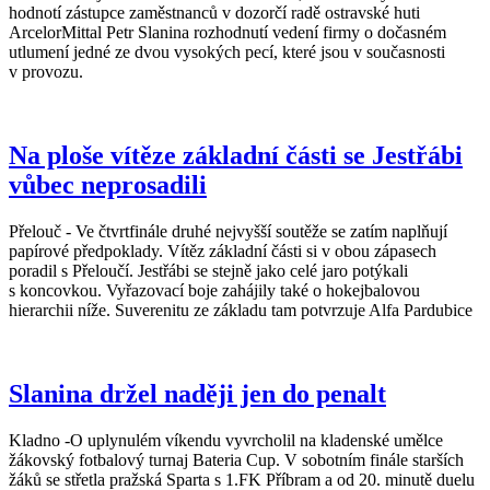
hodnotí zástupce zaměstnanců v dozorčí radě ostravské huti
ArcelorMittal Petr Slanina rozhodnutí vedení firmy o dočasném
utlumení jedné ze dvou vysokých pecí, které jsou v současnosti
v provozu.
Na ploše vítěze základní části se Jestřábi
vůbec neprosadili
Přelouč - Ve čtvrtfinále druhé nejvyšší soutěže se zatím naplňují
papírové předpoklady. Vítěz základní části si v obou zápasech
poradil s Přeloučí. Jestřábi se stejně jako celé jaro potýkali
s koncovkou. Vyřazovací boje zahájily také o hokejbalovou
hierarchii níže. Suverenitu ze základu tam potvrzuje Alfa Pardubice
Slanina držel naději jen do penalt
Kladno -O uplynulém víkendu vyvrcholil na kladenské umělce
žákovský fotbalový turnaj Bateria Cup. V sobotním finále starších
žáků se střetla pražská Sparta s 1.FK Příbram a od 20. minutě duelu