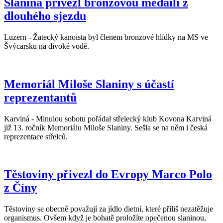
Slanina přivezl bronzovou medaili z
dlouhého sjezdu
Luzern - Žatecký kanoista byl členem bronzové hlídky na MS ve
Švýcarsku na divoké vodě.
Memoriál Miloše Slaniny s účastí
reprezentantů
Karviná - Minulou sobotu pořádal střelecký klub Kovona Karviná
již 13. ročník Memoriálu Miloše Slaniny. Sešla se na něm i česká
reprezentace střelců.
Těstoviny přivezl do Evropy Marco Polo
z Číny
Těstoviny se obecně považují za jídlo dietní, které příliš nezatěžuje
organismus. Ovšem když je bohatě proložíte opečenou slaninou,