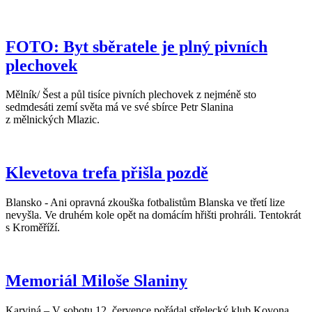
FOTO: Byt sběratele je plný pivních
plechovek
Mělník/ Šest a půl tisíce pivních plechovek z nejméně sto
sedmdesáti zemí světa má ve své sbírce Petr Slanina
z mělnických Mlazic.
Klevetova trefa přišla pozdě
Blansko - Ani opravná zkouška fotbalistům Blanska ve třetí lize
nevyšla. Ve druhém kole opět na domácím hřišti prohráli. Tentokrát
s Kroměříží.
Memoriál Miloše Slaniny
Karviná – V sobotu 12. července pořádal střelecký klub Kovona