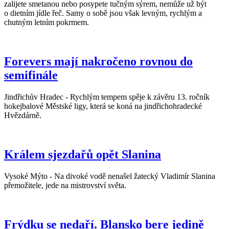
zalijete smetanou nebo posypete tučným sýrem, nemůže už být
o dietním jídle řeč. Samy o sobě jsou však levným, rychlým a
chutným letním pokrmem.
Forevers mají nakročeno rovnou do
semifinále
Jindřichův Hradec - Rychlým tempem spěje k závěru 13. ročník
hokejbalové Městské ligy, která se koná na jindřichohradecké
Hvězdárně.
Králem sjezdařů opět Slanina
Vysoké Mýto - Na divoké vodě nenašel žatecký Vladimír Slanina
přemožitele, jede na mistrovství světa.
Frýdku se nedaří. Blansko bere jedině