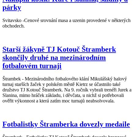
párky
Svitavsko -Cenové srovnání masa a uzenin provedené v některých
obchodech.
Starší žákyně TJ Kotouč Štramberk
skončily druhé na mezinárodním
fotbalovém turnaji
Štrambek - Mezinárodního fotbalového klání Mikulášský halový
turnaj starších žaček v polském městě Kietrz se účastnilo také
družstvo TJ Kotouč Štramberk. Na 9. ročník vybrali trenéři Jurek a
Slanina, mimo hráček základu, i děvčata, u nichž si potřebovali
ověřit výkonnost a která zatím moc turnajů neabsolvovala.
Fotbalistky Štramberka dovezly medaile