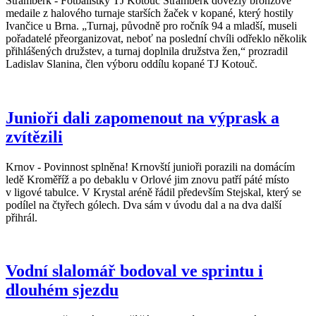
Štramberk - Fotbalistky TJ Kotouč Štramberk dovezly bronzové
medaile z halového turnaje starších žaček v kopané, který hostily
Ivančice u Brna. „Turnaj, původně pro ročník 94 a mladší, museli
pořadatelé přeorganizovat, neboť na poslední chvíli odřeklo několik
přihlášených družstev, a turnaj doplnila družstva žen,“ prozradil
Ladislav Slanina, člen výboru oddílu kopané TJ Kotouč.
Junioři dali zapomenout na výprask a
zvítězili
Krnov - Povinnost splněna! Krnovští junioři porazili na domácím
ledě Kroměříž a po debaklu v Orlové jim znovu patří páté místo
v ligové tabulce. V Krystal aréně řádil především Stejskal, který se
podílel na čtyřech gólech. Dva sám v úvodu dal a na dva další
přihrál.
Vodní slalomář bodoval ve sprintu i
dlouhém sjezdu