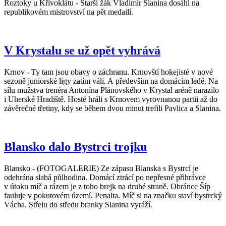
Roztoky u Křivoklátu - Starší žák Vladimír Slanina dosáhl na
republikovém mistrovství na pět medailí.
V Krystalu se už opět vyhrává
Krnov - Ty tam jsou obavy o záchranu. Krnovští hokejisté v nové
sezoně juniorské ligy zatím válí. A především na domácím ledě. Na
sílu mužstva trenéra Antonína Plánovského v Krystal aréně narazilo
i Uherské Hradiště. Hosté hráli s Krnovem vyrovnanou partii až do
závěrečné třetiny, kdy se během dvou minut trefili Pavlica a Slanina.
Blansko dalo Bystrci trojku
Blansko - (FOTOGALERIE) Ze zápasu Blanska s Bystrcí je
odehrána slabá půlhodina. Domácí ztrácí po nepřesné přihrávce
v útoku míč a rázem je z toho brejk na druhé straně. Obránce Šíp
fauluje v pokutovém území. Penalta. Míč si na značku staví bystrcký
Vácha. Střelu do středu branky Slanina vyráží.