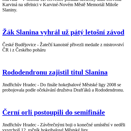
Karviná na střelnici v Karviné-Novém Městě Memoriál Miloše
Slaniny.
Žák Slanina vyhrál už pátý letošní závod
České Budějovice - Žatečtí kanoisté přivezli medaile z mistrovství
ČR i z Českého poháru
Rododendronu zajistil titul Slanina
Jindřichův Hradec - Do finále hokejbalové Městské ligy 2008 se
probojovala podle očekávání družstva Drafťáků a Rododendronu.
Černí orli postoupili do semifinále
Jindřichův Hradec - Závěrečnými boji o konečné umístění v neděli
vyvrcholí 12. ročník hokejbalové Městské ligy