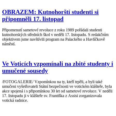
OBRAZEM: Kutnohorští studenti si
připomněli 17. listopad
Připomenutí sametové revoluce z roku 1989 pořádali studenti
kutnohorských středních škol v neděli 17. listopadu. S redakčním
objektivem jsme navštívili program na Palackého a Havlíčkově
náměstí.
Ve Voticích vzpomínali na zbité studenty i
umučené sousedy
/FOTOGALERIE/ Vzpomínkou na ty, kteří trpěli, a byli také
umučeni vyšetřovateli Státní bezpečnosti ve votickém klášteře, byla
akce spojená i s připomínkou 30 let od sametové revoluce. V neděli
17. listopadu ji v klášteře sv. Františka z Assisi zorganizovala
votická radnice.