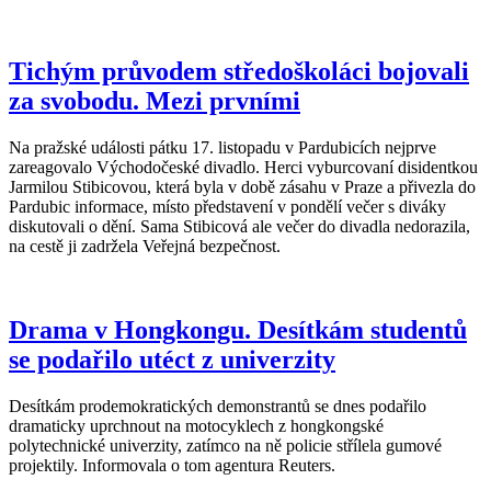
Tichým průvodem středoškoláci bojovali
za svobodu. Mezi prvními
Na pražské události pátku 17. listopadu v Pardubicích nejprve
zareagovalo Východočeské divadlo. Herci vyburcovaní disidentkou
Jarmilou Stibicovou, která byla v době zásahu v Praze a přivezla do
Pardubic informace, místo představení v pondělí večer s diváky
diskutovali o dění. Sama Stibicová ale večer do divadla nedorazila,
na cestě ji zadržela Veřejná bezpečnost.
Drama v Hongkongu. Desítkám studentů
se podařilo utéct z univerzity
Desítkám prodemokratických demonstrantů se dnes podařilo
dramaticky uprchnout na motocyklech z hongkongské
polytechnické univerzity, zatímco na ně policie střílela gumové
projektily. Informovala o tom agentura Reuters.