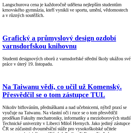
Langschurova cena je každoročně udělena nejlepším studentům
krnovského gymnázia, kteří vynikli ve sportu, umění, vědomostech
a v různých soutěžích.
Grafický a průmyslový design ozdobí
varnsdorfskou knihovnu
Studenti designových oborů z varnsdorfské střední školy ukážou své
práce v úterý 19. listopadu.
Na Taiwanu vědí, co učil už Komenský.
Přesvědčil se o tom zástupce TUL
Nikoliv biflováním, přednáškami a nad učebnicemi, nýbrž praxí se
vyučuje na Taiwanu. Na vlastní oči i ruce se o tom přesvědčil
proděkan Fakulty mechatroniky, informatiky a mezioborových studií
Technické univerzity v Liberci Miloš Hernych. Jako jediný zástupce
ČR se zúčastnil dvouměsíční stáže pro vysokoškolské učitele