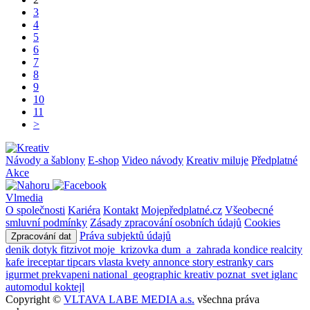
3
4
5
6
7
8
9
10
11
>
Návody a šablony
E-shop
Video návody
Kreativ miluje
Předplatné
Akce
Vlmedia
O společnosti
Kariéra
Kontakt
Mojepředplatné.cz
Všeobecné
smluvní podmínky
Zásady zpracování osobních údajů
Cookies
Práva subjektů údajů
Zpracování dat
denik
dotyk
fitzivot
moje_krizovka
dum_a_zahrada
kondice
realcity
kafe
ireceptar
tipcars
vlasta
kvety
annonce
story
estranky
cars
igurmet
prekvapeni
national_geographic
kreativ
poznat_svet
iglanc
automodul
koktejl
Copyright ©
VLTAVA LABE MEDIA a.s.
všechna práva