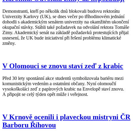
Demonstranti, kteří po několik dnů blokovali budovu rektorátu
Univerzity Karlovy (UK), se dnes večer po tříhodinovém jednání
dohodli s akademickým senátem univerzity na okamžitém ukončení
okupační stávky. Stáhli také požadavek na odvolání rektora Tomáše
Zimy. Akademický senát na základě požadavků protestujících přijal
usnesení, že UK bude iniciativní při řešení problému klimatické
změny.
V Olomouci se znovu staví zeď z krabic
Před 30 lety spontánní akce studentů symbolizovala bariéru mezi
komunistickým vedením a ostatními občany. Nyní olomoučtí
vysokoškoláci zeď z papírových krabic na Envelopě staví znovu.
A připojit se celý týden opět může i veřejnost.
V Krnově ocenili i plaveckou mistryni ČR
Barboru Říhovou