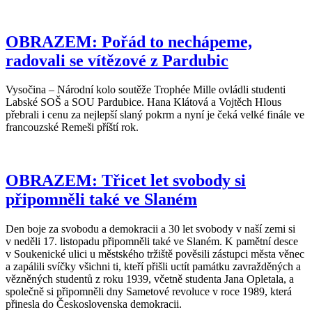
OBRAZEM: Pořád to nechápeme,
radovali se vítězové z Pardubic
Vysočina – Národní kolo soutěže Trophée Mille ovládli studenti
Labské SOŠ a SOU Pardubice. Hana Klátová a Vojtěch Hlous
přebrali i cenu za nejlepší slaný pokrm a nyní je čeká velké finále ve
francouzské Remeši příští rok.
OBRAZEM: Třicet let svobody si
připomněli také ve Slaném
Den boje za svobodu a demokracii a 30 let svobody v naší zemi si
v neděli 17. listopadu připomněli také ve Slaném. K pamětní desce
v Soukenické ulici u městského tržiště pověsili zástupci města věnec
a zapálili svíčky všichni ti, kteří přišli uctít památku zavražděných a
vězněných studentů z roku 1939, včetně studenta Jana Opletala, a
společně si připomněli dny Sametové revoluce v roce 1989, která
přinesla do Československa demokracii.