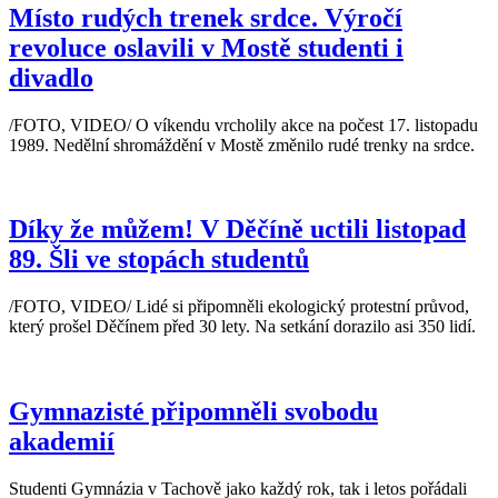
Místo rudých trenek srdce. Výročí
revoluce oslavili v Mostě studenti i
divadlo
/FOTO, VIDEO/ O víkendu vrcholily akce na počest 17. listopadu
1989. Nedělní shromáždění v Mostě změnilo rudé trenky na srdce.
Díky že můžem! V Děčíně uctili listopad
89. Šli ve stopách studentů
/FOTO, VIDEO/ Lidé si připomněli ekologický protestní průvod,
který prošel Děčínem před 30 lety. Na setkání dorazilo asi 350 lidí.
Gymnazisté připomněli svobodu
akademií
Studenti Gymnázia v Tachově jako každý rok, tak i letos pořádali