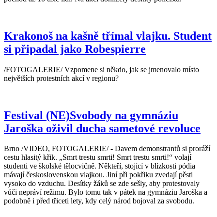
Krakonoš na kašně třímal vlajku. Student
si připadal jako Robespierre
/FOTOGALERIE/ Vzpomene si někdo, jak se jmenovalo místo
největších protestních akcí v regionu?
Festival (NE)Svobody na gymnáziu
Jaroška oživil ducha sametové revoluce
Brno /VIDEO, FOTOGALERIE/ - Davem demonstrantů si proráží
cestu hlasitý křik. „Smrt trestu smrti! Smrt trestu smrti!“ volají
studenti ve školské tělocvičně. Někteří, stojící v blízkosti pódia
mávají československou vlajkou. Jiní při pokřiku zvedají pěsti
vysoko do vzduchu. Desítky žáků se zde sešly, aby protestovaly
vůči nepráví režimu. Bylo tomu tak v pátek na gymnáziu Jaroška a
podobně i před třiceti lety, kdy celý národ bojoval za svobodu.