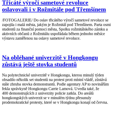
Třicáté výročí sametové revoluce
oslavovali i v Rožmitále pod Třemšínem
/FOTOGALERIE/ Do oslav třicátého výročí sametové revoluce se
zapojila i malá města, jakým je Rožmitál pod Třemšínem. Parta osmi
studentů za finanční pomoci města, Spolku rožmitálského zámku a
aktivních občanů z Rožmitálu uspořádala během jednoho měsíce
výstavu zaměřenou na oslavy sametové revoluce.
Na obléhané univerzitě v Hongkongu
zůstává ještě stovka studentů
Na polytechnické univerzitě v Hongkongu, kterou minulý týden
obsadilo několik set studentů na protest proti místní vládě, zůstává
stále zhruba stovka demonstrantů. Podle agentury AP to novinářům
řekla správkyně Hongkongu Carrie Lamová. Uvedla také, že
400 demonstrujících z univerzity policie zatkla. Do areálů
hongkongských univerzit se v minulém týdnu přesunuly
prodemokratické protesty, které se v Hongkongu konají od června.