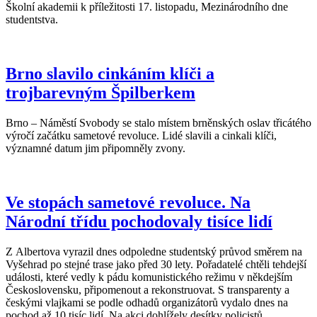
Školní akademii k příležitosti 17. listopadu, Mezinárodního dne
studentstva.
Brno slavilo cinkáním klíči a
trojbarevným Špilberkem
Brno – Náměstí Svobody se stalo místem brněnských oslav třicátého
výročí začátku sametové revoluce. Lidé slavili a cinkali klíči,
významné datum jim připomněly zvony.
Ve stopách sametové revoluce. Na
Národní třídu pochodovaly tisíce lidí
Z Albertova vyrazil dnes odpoledne studentský průvod směrem na
Vyšehrad po stejné trase jako před 30 lety. Pořadatelé chtěli tehdejší
události, které vedly k pádu komunistického režimu v někdejším
Československu, připomenout a rekonstruovat. S transparenty a
českými vlajkami se podle odhadů organizátorů vydalo dnes na
pochod až 10 tisíc lidí. Na akci dohlížely desítky policistů.