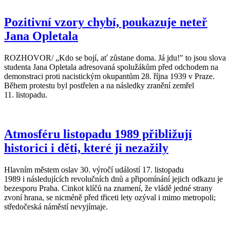
Pozitivní vzory chybí, poukazuje neteř
Jana Opletala
ROZHOVOR/ „Kdo se bojí, ať zůstane doma. Já jdu!" to jsou slova
studenta Jana Opletala adresovaná spolužákům před odchodem na
demonstraci proti nacistickým okupantům 28. října 1939 v Praze.
Během protestu byl postřelen a na následky zranění zemřel
11. listopadu.
Atmosféru listopadu 1989 přibližují
historici i děti, které ji nezažily
Hlavním městem oslav 30. výročí událostí 17. listopadu
1989 i následujících revolučních dnů a připomínání jejich odkazu je
bezesporu Praha. Cinkot klíčů na znamení, že vládě jedné strany
zvoní hrana, se nicméně před třiceti lety ozýval i mimo metropoli;
středočeská náměstí nevyjímaje.