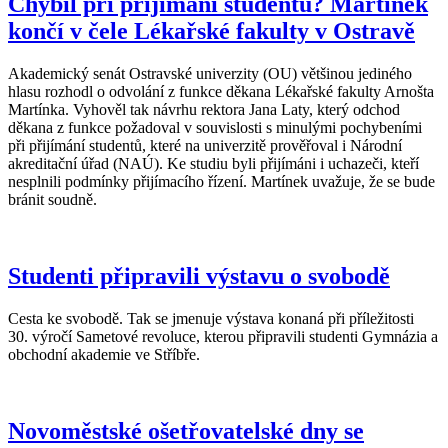
Chybil při přijímání studentů? Martínek
končí v čele Lékařské fakulty v Ostravě
Akademický senát Ostravské univerzity (OU) většinou jediného
hlasu rozhodl o odvolání z funkce děkana Lékařské fakulty Arnošta
Martínka. Vyhověl tak návrhu rektora Jana Laty, který odchod
děkana z funkce požadoval v souvislosti s minulými pochybeními
při přijímání studentů, které na univerzitě prověřoval i Národní
akreditační úřad (NAÚ). Ke studiu byli přijímáni i uchazeči, kteří
nesplnili podmínky přijímacího řízení. Martínek uvažuje, že se bude
bránit soudně.
Studenti připravili výstavu o svobodě
Cesta ke svobodě. Tak se jmenuje výstava konaná při příležitosti
30. výročí Sametové revoluce, kterou připravili studenti Gymnázia a
obchodní akademie ve Stříbře.
Novoměstské ošetřovatelské dny se