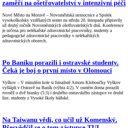
zaměří na ošetřovatelství v intenzivní péči
Nové Město na Moravě – Novoměstská nemocnice a Spolek
vysokoškolsky vzdělaných sester na středu 20. listopadu připravily
už druhý ročník Novoměstských ošetřovatelských dnů. Konference
je určena pro nelékařské zdravotnické pracovníky, studenty a
pedagogické zdravotnické pracovníky v nelékařských
zdravotnických oborech.
Po Baníku porazili i ostravské studenty.
Čeká je boj o první místo v Olomouci
Vyškov – V minulém kole si futsalisté Amoru Kloboučky Vyškov
vyšlápli v Ostravě na Baník (výhra 4:2). V osmém doma porazili
rovněž o dvě branky (5:3) i druhého ostravského zástupce ve druhé
lize, studenty z Vysoké školy báňské.
Na Taiwanu vědí, co učil už Komenský.
Přesvědčil se o tom zástupce TUL