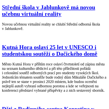
Střední škola v Jablunkově má novou
učebnu virtuální reality
Novou učebnou virtuální reality se chlubí Střední odborná škola
v Jablunkově.
Kutná Hora oslaví 25 let v UNESCO i
studentskou soutěží o Dačického domě
Město Kutná Hora v příštím roce oslaví čtvrtstoletí od zápisu města
na seznam kulturního dědictví a při této příležitosti pořádá
i celostátní soutěž odborných prací pro studenty vysokých škol.
Jednotícím tématem soutěže bude rodný dům Mikuláše Dačického a
právě ten se stane v prosinci 2020 místem, kde budou oceněni
nejlepší autoři vybraní odbornou porotou a kde se veřejnosti na
konferenci představí vybrané příspěvky a z nich sestavený sborník.
Děti z Rodinného centra Kopretina v