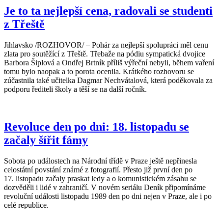
Je to ta nejlepší cena, radovali se studenti
z Třeště
Jihlavsko /ROZHOVOR/ – Pohár za nejlepší spolupráci měl cenu
zlata pro soutěžící z Třeště. Třebaže na pódiu sympatická dvojice
Barbora Šiplová a Ondřej Brtník příliš výřeční nebyli, během vaření
tomu bylo naopak a to porota ocenila. Krátkého rozhovoru se
zúčastnila také učitelka Dagmar Nechvátalová, která poděkovala za
podporu řediteli školy a těší se na další ročník.
Revoluce den po dni: 18. listopadu se
začaly šířit fámy
Sobota po událostech na Národní třídě v Praze ještě nepřinesla
celostátní povstání známé z fotografií. Přesto již první den po
17. listopadu začaly praskat ledy a o komunistickém zásahu se
dozvěděli i lidé v zahraničí. V novém seriálu Deník připomínáme
revoluční události listopadu 1989 den po dni nejen v Praze, ale i po
celé republice.