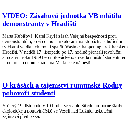
VIDEO: Zásahová jednotka VB mlátila
demonstranty v Hradišti
Marta Kubišová, Karel Kryl i zásah Veřejné bezpečnosti proti
demonstrantům, to všechno s trikolorami na klopách a s hořícími
svíčkami ve dlaních mohli spatřit účastníci happeningu v Uherském
Hradišti. V neděli 17. listopadu po 17. hodině přenesli revoluční
atmosféru roku 1989 herci Slováckého divadla i místní studenti na
tamní místo demonstrací, na Mariánské náměstí.
O krásách a tajemství rumunské Rodny
pohovoří studenti
V úterý 19. listopadu v 19 hodin se v aule Střední odborné školy
ekologické a potravinářské ve Veselí nad Lužnicí uskuteční
zajímavá přednáška.