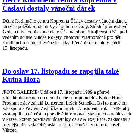
Čáslavi dostaly vánoční dárek
Děti z Rodinného centra Kopretina Čáslav dostaly vánoční dárek,
který je potěšil. Studenti Vyšší odborné školy, Střední průmyslové
školy a Obchodní akademie v Čáslavi oboru Strojírenství S1, pod
vedením učitele Miloše Rokyty, zhotovili vlastnoručně pro děti
z rodinného centra dřevěné jesličky. Předání se konalo v pátek
15. listopadu.
Do oslav 17. listopadu se zapojila také
Kutná Hora
/FOTOGALERIE/ Události 17. listopadu 1989 a přerod
z totalitního režimu do demokracie si připomněli v Kutné Hoře.
Program oslav zahájil koncertem Lešek Semelka. Byl to právě on,
kdo spolu s Pavlem Zedníčkem přijeli 27. listopadu roku 1989, aby
vystoupili na náměstí a pravdivě informovali stávkující o událostech
v Praze. Potom pozdravili účastníky oslav Alexej Říha, zakladatel a
pozdější předseda Občanského fóra, a současný starosta Josef
Viktora.