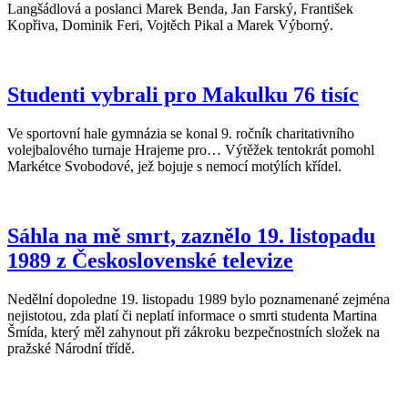
Langšádlová a poslanci Marek Benda, Jan Farský, František
Kopřiva, Dominik Feri, Vojtěch Pikal a Marek Výborný.
Studenti vybrali pro Makulku 76 tisíc
Ve sportovní hale gymnázia se konal 9. ročník charitativního
volejbalového turnaje Hrajeme pro… Výtěžek tentokrát pomohl
Markétce Svobodové, jež bojuje s nemocí motýlích křídel.
Sáhla na mě smrt, zaznělo 19. listopadu
1989 z Československé televize
Nedělní dopoledne 19. listopadu 1989 bylo poznamenané zejména
nejistotou, zda platí či neplatí informace o smrti studenta Martina
Šmída, který měl zahynout při zákroku bezpečnostních složek na
pražské Národní třídě.