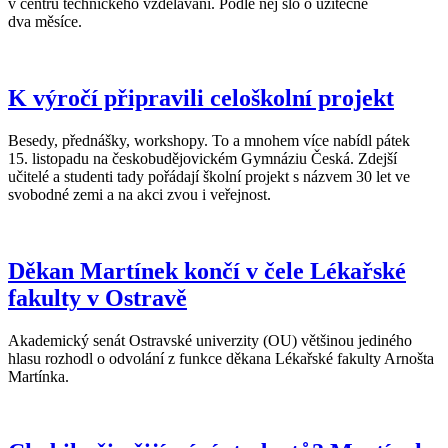
v centru technického vzdělávání. Podle něj šlo o užitečné
dva měsíce.
K výročí připravili celoškolní projekt
Besedy, přednášky, workshopy. To a mnohem více nabídl pátek
15. listopadu na českobudějovickém Gymnáziu Česká. Zdejší
učitelé a studenti tady pořádají školní projekt s názvem 30 let ve
svobodné zemi a na akci zvou i veřejnost.
Děkan Martínek končí v čele Lékařské
fakulty v Ostravě
Akademický senát Ostravské univerzity (OU) většinou jediného
hlasu rozhodl o odvolání z funkce děkana Lékařské fakulty Arnošta
Martínka.