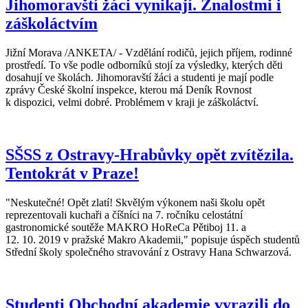
Jihomoravští žáci vynikají. Znalostmi i
záškoláctvím
Jižní Morava /ANKETA/ - Vzdělání rodičů, jejich příjem, rodinné
prostředí. To vše podle odborníků stojí za výsledky, kterých děti
dosahují ve školách. Jihomoravští žáci a studenti je mají podle
zprávy České školní inspekce, kterou má Deník Rovnost
k dispozici, velmi dobré. Problémem v kraji je záškoláctví.
SŠSS z Ostravy-Hrabůvky opět zvítězila.
Tentokrát v Praze!
"Neskutečné! Opět zlatí! Skvělým výkonem naši školu opět
reprezentovali kuchaři a číšníci na 7. ročníku celostátní
gastronomické soutěže MAKRO HoReCa Pětiboj 11. a
12. 10. 2019 v pražské Makro Akademii," popisuje úspěch studentů
Střední školy společného stravování z Ostravy Hana Schwarzová.
Studenti Obchodní akademie vyrazili do