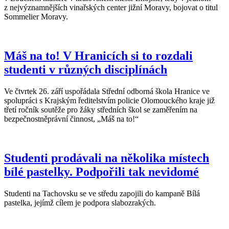
z nejvýznamnějších vinařských center jižní Moravy, bojovat o titul
Sommelier Moravy.
Máš na to! V Hranicích si to rozdali
studenti v různých disciplínách
Ve čtvrtek 26. září uspořádala Střední odborná škola Hranice ve
spolupráci s Krajským ředitelstvím policie Olomouckého kraje již
třetí ročník soutěže pro žáky středních škol se zaměřením na
bezpečnostněprávní činnost, „Máš na to!“
Studenti prodávali na několika místech
bílé pastelky. Podpořili tak nevidomé
Studenti na Tachovsku se ve středu zapojili do kampaně Bílá
pastelka, jejímž cílem je podpora slabozrakých.