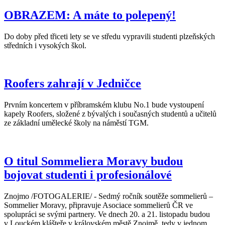
OBRAZEM: A máte to polepený!
Do doby před třiceti lety se ve středu vypravili studenti plzeňských
středních i vysokých škol.
Roofers zahrají v Jedničce
Prvním koncertem v příbramském klubu No.1 bude vystoupení
kapely Roofers, složené z bývalých i současných studentů a učitelů
ze základní umělecké školy na náměstí TGM.
O titul Sommeliera Moravy budou
bojovat studenti i profesionálové
Znojmo /FOTOGALERIE/ - Sedmý ročník soutěže sommelierů –
Sommelier Moravy, připravuje Asociace sommelierů ČR ve
spolupráci se svými partnery. Ve dnech 20. a 21. listopadu budou
v Louckém klášteře v královském městě Znojmě, tedy v jednom