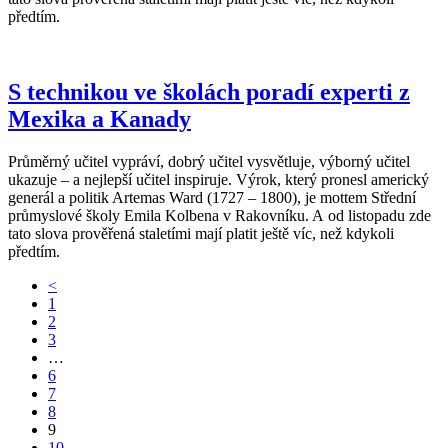
předtím.
S technikou ve školách poradí experti z
Mexika a Kanady
Průměrný učitel vypráví, dobrý učitel vysvětluje, výborný učitel
ukazuje – a nejlepší učitel inspiruje. Výrok, který pronesl americký
generál a politik Artemas Ward (1727 – 1800), je mottem Střední
průmyslové školy Emila Kolbena v Rakovníku. A od listopadu zde
tato slova prověřená staletími mají platit ještě víc, než kdykoli
předtím.
<
1
2
3
…
6
7
8
9
10