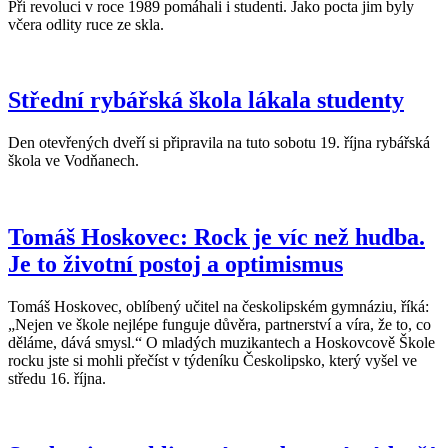
Při revoluci v roce 1989 pomáhali i studenti. Jako pocta jim byly
včera odlity ruce ze skla.
Střední rybářská škola lákala studenty
Den otevřených dveří si připravila na tuto sobotu 19. října rybářská
škola ve Vodňanech.
Tomáš Hoskovec: Rock je víc než hudba.
Je to životní postoj a optimismus
Tomáš Hoskovec, oblíbený učitel na českolipském gymnáziu, říká:
„Nejen ve škole nejlépe funguje důvěra, partnerství a víra, že to, co
děláme, dává smysl.“ O mladých muzikantech a Hoskovcově Škole
rocku jste si mohli přečíst v týdeníku Českolipsko, který vyšel ve
středu 16. října.