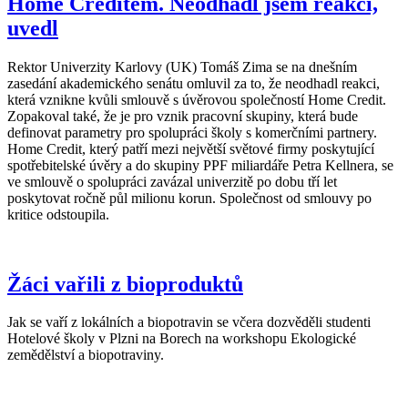
Home Creditem. Neodhadl jsem reakci,
uvedl
Rektor Univerzity Karlovy (UK) Tomáš Zima se na dnešním
zasedání akademického senátu omluvil za to, že neodhadl reakci,
která vznikne kvůli smlouvě s úvěrovou společností Home Credit.
Zopakoval také, že je pro vznik pracovní skupiny, která bude
definovat parametry pro spolupráci školy s komerčními partnery.
Home Credit, který patří mezi největší světové firmy poskytující
spotřebitelské úvěry a do skupiny PPF miliardáře Petra Kellnera, se
ve smlouvě o spolupráci zavázal univerzitě po dobu tří let
poskytovat ročně půl milionu korun. Společnost od smlouvy po
kritice odstoupila.
Žáci vařili z bioproduktů
Jak se vaří z lokálních a biopotravin se včera dozvěděli studenti
Hotelové školy v Plzni na Borech na workshopu Ekologické
zemědělství a biopotraviny.