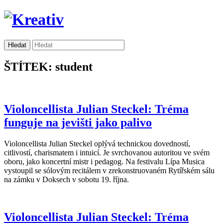
ŠTÍTEK: student
Violoncellista Julian Steckel: Tréma
funguje na jevišti jako palivo
Violoncellista Julian Steckel oplývá technickou dovedností,
citlivostí, charismatem i intuicí. Je svrchovanou autoritou ve svém
oboru, jako koncertní mistr i pedagog. Na festivalu Lípa Musica
vystoupil se sólovým recitálem v zrekonstruovaném Rytířském sálu
na zámku v Doksech v sobotu 19. října.
Violoncellista Julian Steckel: Tréma