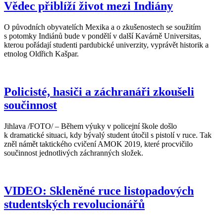
Vědec přiblíží život mezi Indiány
O původních obyvatelích Mexika a o zkušenostech se soužitím
s potomky Indiánů bude v pondělí v další Kavárně Universitas,
kterou pořádají studenti pardubické univerzity, vyprávět historik a
etnolog Oldřich Kašpar.
Policisté, hasiči a záchranáři zkoušeli
součinnost
Jihlava /FOTO/ – Během výuky v policejní škole došlo
k dramatické situaci, kdy bývalý student útočil s pistolí v ruce. Tak
zněl námět taktického cvičení AMOK 2019, které procvičilo
součinnost jednotlivých záchranných složek.
VIDEO: Skleněné ruce listopadových
studentských revolucionářů