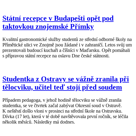
Státní recepce v Budapešti opět pod
taktovkou znojemské Přímky
Kvalitní gastronomické služby studentů ze střední odborné školy na
Přímětické ulici ve Znojmě jsou žádané i v zahraničí. Letos svůj um
prezentovali budoucí kuchaři a číšníci v Maďarsku. Opět pomáhali
s přípravou státní recepce na oslavu Dne české státnosti.
Studentka z Ostravy se vážně zranila při
tělocviku, učitel teď stojí před soudem
Případem pedagoga, v jehož hodině tělocviku se vážně zranila
studentka, se ve čtvrtek začal zabývat Okresní soud v Ostravě.
K neštěstí došlo vloni v prosinci na střední škole na Ostravsku.
Dívka (17 let), která v té době navštěvovala první ročník, se léčila
několik měsíců. Následky má dodnes.