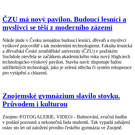
ČZU má nový pavilon. Budoucí lesníci a
myslivci se těší z moderního zázemí
Nikde jinde v Česku nenajdou budoucí lesníci, dřevaři a myslivci
vyúkové pracoviště s tak moderními technologiemi. Fakulta lesnická
a dřevařská České zemědělské univerzity (ČZU) v pražském
Suchdole otevřela se začátkem akademického roku nový High-tech
technologicko-výukový pavilon. Stavba navíc disponuje řadou
udržitelných technologií, jako je zelená střecha či systém rekuperace
pro vytápění a chlazení.
Znojemské gymnázium slavilo stovku.
Průvodem i kulturou
Znojmo /FOTOGALERIE, VIDEO/ - Bubnování, zvučná hudba
v podání pozounů a nekonečná řada studentů. Tak vypadá zahájení
oslav sto let od založení prvního českého gymnázia ve Znojmě.