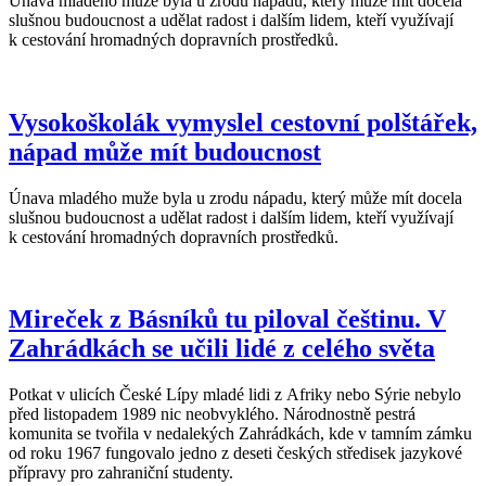
Únava mladého muže byla u zrodu nápadu, který může mít docela
slušnou budoucnost a udělat radost i dalším lidem, kteří využívají
k cestování hromadných dopravních prostředků.
Vysokoškolák vymyslel cestovní polštářek,
nápad může mít budoucnost
Únava mladého muže byla u zrodu nápadu, který může mít docela
slušnou budoucnost a udělat radost i dalším lidem, kteří využívají
k cestování hromadných dopravních prostředků.
Mireček z Básníků tu piloval češtinu. V
Zahrádkách se učili lidé z celého světa
Potkat v ulicích České Lípy mladé lidi z Afriky nebo Sýrie nebylo
před listopadem 1989 nic neobvyklého. Národnostně pestrá
komunita se tvořila v nedalekých Zahrádkách, kde v tamním zámku
od roku 1967 fungovalo jedno z deseti českých středisek jazykové
přípravy pro zahraniční studenty.