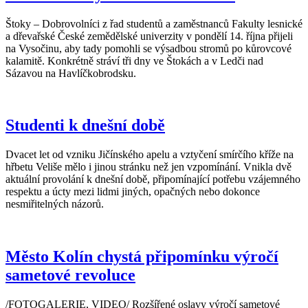
Štoky – Dobrovolníci z řad studentů a zaměstnanců Fakulty lesnické
a dřevařské České zemědělské univerzity v pondělí 14. října přijeli
na Vysočinu, aby tady pomohli se výsadbou stromů po kůrovcové
kalamitě. Konkrétně stráví tři dny ve Štokách a v Ledči nad
Sázavou na Havlíčkobrodsku.
Studenti k dnešní době
Dvacet let od vzniku Jičínského apelu a vztyčení smírčího kříže na
hřbetu Veliše mělo i jinou stránku než jen vzpomínání. Vnikla dvě
aktuální provolání k dnešní době, připomínající potřebu vzájemného
respektu a úcty mezi lidmi jiných, opačných nebo dokonce
nesmiřitelných názorů.
Město Kolín chystá připomínku výročí
sametové revoluce
/FOTOGALERIE, VIDEO/ Rozšířené oslavy výročí sametové