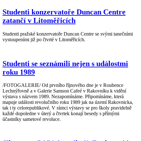
Studenti konzervatoře Duncan Centre
zatančí v Litoměřicích
Studenti pražské konzervatoře Duncan Centre se svými tanečními
vystoupeními již po čtvrté v Litoměřicích.
Studenti se seznámili nejen s událostmi
roku 1989
/FOTOGALERIE/ Od prvního říjnového dne je v Roubence
Lechnýřovně a v Galerie Samson Cafeé v Rakovníku k vidění
výstava s názvem 1989. Nezapomínáme. Připomínáme, která
mapuje události revolučního roku 1989 jak na území Rakovnicka,
tak i ty celorepublikové. V rámci výstavy se pro školy pravidelně
každé dopoledne v úterý a čtvrtek konají besedy s přímými
účastníky sametové revoluce.