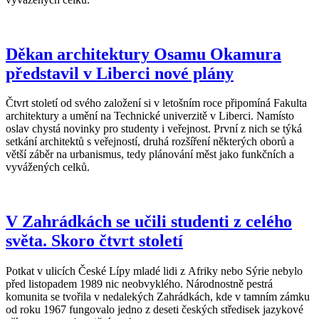
Děkan architektury Osamu Okamura
představil v Liberci nové plány
Čtvrt století od svého založení si v letošním roce připomíná Fakulta
architektury a umění na Technické univerzitě v Liberci. Namísto
oslav chystá novinky pro studenty i veřejnost. První z nich se týká
setkání architektů s veřejností, druhá rozšíření některých oborů a
větší záběr na urbanismus, tedy plánování měst jako funkčních a
vyvážených celků.
V Zahrádkách se učili studenti z celého
světa. Skoro čtvrt století
Potkat v ulicích České Lípy mladé lidi z Afriky nebo Sýrie nebylo
před listopadem 1989 nic neobvyklého. Národnostně pestrá
komunita se tvořila v nedalekých Zahrádkách, kde v tamním zámku
od roku 1967 fungovalo jedno z deseti českých středisek jazykové