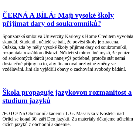
ČERNÁ A BÍLÁ: Mají vysoké školy
přijímat dary od soukromníků?
Sponzorská smlouva Univerzity Karlovy s Home Creditem vyvolala
skandál. Studenti i učitelé se báli, že pověst školy je ztracena.
Otázka, zda by měly vysoké školy přijímat dary od soukromníků,
rozpoutala rozsáhlou diskuzi. Někteří si mimo jiné myslí, že peníze
od soukromých dárců jsou nanejvýš potřebné, protože stát nemá
dostatečné příjmy na to, aby financoval nezbytné změny ve
vzdělávání. Jiní ale vyjádřili obavy o zachování svobody bádání.
Škola propaguje jazykovou rozmanitost a
studium jazyků
/FOTO/ Na Obchodní akademii T. G. Masaryka v Kostelci nad
Orlicí se konal 30. září Den jazyků. Za materiály děkujeme učitelům
cizích jazyků z obchodní akademie.