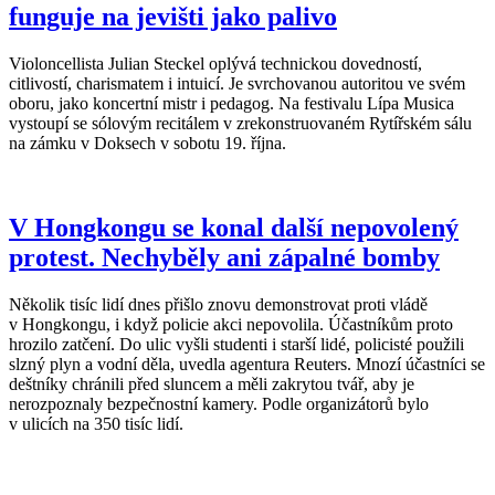
funguje na jevišti jako palivo
Violoncellista Julian Steckel oplývá technickou dovedností,
citlivostí, charismatem i intuicí. Je svrchovanou autoritou ve svém
oboru, jako koncertní mistr i pedagog. Na festivalu Lípa Musica
vystoupí se sólovým recitálem v zrekonstruovaném Rytířském sálu
na zámku v Doksech v sobotu 19. října.
V Hongkongu se konal další nepovolený
protest. Nechyběly ani zápalné bomby
Několik tisíc lidí dnes přišlo znovu demonstrovat proti vládě
v Hongkongu, i když policie akci nepovolila. Účastníkům proto
hrozilo zatčení. Do ulic vyšli studenti i starší lidé, policisté použili
slzný plyn a vodní děla, uvedla agentura Reuters. Mnozí účastníci se
deštníky chránili před sluncem a měli zakrytou tvář, aby je
nerozpoznaly bezpečnostní kamery. Podle organizátorů bylo
v ulicích na 350 tisíc lidí.