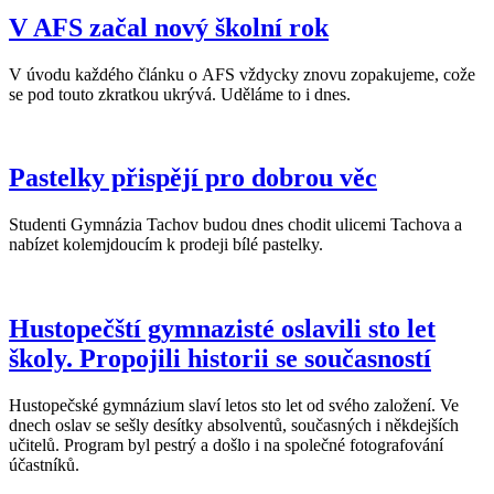
V AFS začal nový školní rok
V úvodu každého článku o AFS vždycky znovu zopakujeme, cože
se pod touto zkratkou ukrývá. Uděláme to i dnes.
Pastelky přispějí pro dobrou věc
Studenti Gymnázia Tachov budou dnes chodit ulicemi Tachova a
nabízet kolemjdoucím k prodeji bílé pastelky.
Hustopečští gymnazisté oslavili sto let
školy. Propojili historii se současností
Hustopečské gymnázium slaví letos sto let od svého založení. Ve
dnech oslav se sešly desítky absolventů, současných i někdejších
učitelů. Program byl pestrý a došlo i na společné fotografování
účastníků.