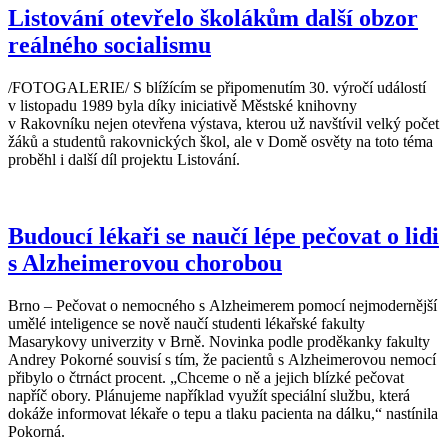
Listování otevřelo školákům další obzor
reálného socialismu
/FOTOGALERIE/ S blížícím se připomenutím 30. výročí událostí
v listopadu 1989 byla díky iniciativě Městské knihovny
v Rakovníku nejen otevřena výstava, kterou už navštívil velký počet
žáků a studentů rakovnických škol, ale v Domě osvěty na toto téma
proběhl i další díl projektu Listování.
Budoucí lékaři se naučí lépe pečovat o lidi
s Alzheimerovou chorobou
Brno – Pečovat o nemocného s Alzheimerem pomocí nejmodernější
umělé inteligence se nově naučí studenti lékařské fakulty
Masarykovy univerzity v Brně. Novinka podle proděkanky fakulty
Andrey Pokorné souvisí s tím, že pacientů s Alzheimerovou nemocí
přibylo o čtrnáct procent. „Chceme o ně a jejich blízké pečovat
napříč obory. Plánujeme například využít speciální službu, která
dokáže informovat lékaře o tepu a tlaku pacienta na dálku,“ nastínila
Pokorná.