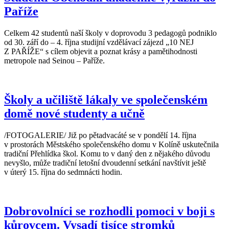
Paříže
Celkem 42 studentů naší školy v doprovodu 3 pedagogů podniklo
od 30. září do – 4. října studijní vzdělávací zájezd „10 NEJ
Z PAŘÍŽE“ s cílem objevit a poznat krásy a pamětihodnosti
metropole nad Seinou – Paříže.
Školy a učiliště lákaly ve společenském
domě nové studenty a učně
/FOTOGALERIE/ Již po pětadvacáté se v pondělí 14. října
v prostorách Městského společenského domu v Kolíně uskutečnila
tradiční Přehlídka škol. Komu to v daný den z nějakého důvodu
nevyšlo, může tradiční letošní dvoudenní setkání navštívit ještě
v úterý 15. října do sedmnácti hodin.
Dobrovolníci se rozhodli pomoci v boji s
kůrovcem. Vysadí tisíce stromků