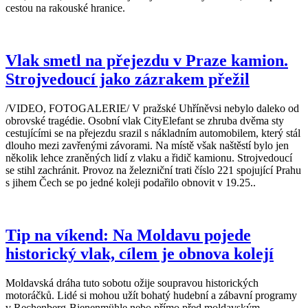
cestou na rakouské hranice.
Vlak smetl na přejezdu v Praze kamion.
Strojvedoucí jako zázrakem přežil
/VIDEO, FOTOGALERIE/ V pražské Uhříněvsi nebylo daleko od
obrovské tragédie. Osobní vlak CityElefant se zhruba dvěma sty
cestujícími se na přejezdu srazil s nákladním automobilem, který stál
dlouho mezi zavřenými závorami. Na místě však naštěstí bylo jen
několik lehce zraněných lidí z vlaku a řidič kamionu. Strojvedoucí
se stihl zachránit. Provoz na železniční trati číslo 221 spojující Prahu
s jihem Čech se po jedné koleji podařilo obnovit v 19.25..
Tip na víkend: Na Moldavu pojede
historický vlak, cílem je obnova kolejí
Moldavská dráha tuto sobotu ožije soupravou historických
motoráčků. Lidé si mohou užít bohatý hudební a zábavní programy
v Rechenberg-Bienenmühle nebo přímo před moldavským