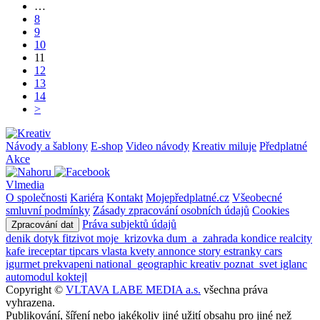
…
8
9
10
11
12
13
14
>
Návody a šablony
E-shop
Video návody
Kreativ miluje
Předplatné
Akce
Vlmedia
O společnosti
Kariéra
Kontakt
Mojepředplatné.cz
Všeobecné
smluvní podmínky
Zásady zpracování osobních údajů
Cookies
Práva subjektů údajů
Zpracování dat
denik
dotyk
fitzivot
moje_krizovka
dum_a_zahrada
kondice
realcity
kafe
ireceptar
tipcars
vlasta
kvety
annonce
story
estranky
cars
igurmet
prekvapeni
national_geographic
kreativ
poznat_svet
iglanc
automodul
koktejl
Copyright ©
VLTAVA LABE MEDIA a.s.
všechna práva
vyhrazena.
Publikování, šíření nebo jakékoliv jiné užití obsahu pro jiné než