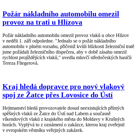
Požár nákladního automobilu omezil
provoz na trati u Hlízova
Požár nákladního automobilu omezil provoz vlaků u obce Hlízov
v neděli 1. září odpoledne. "Jednalo se o požár nákladního
automobilu v plném rozsahu, přičemž kvůli blízkosti železniční tratě
jsme požádali železničního dispečera, aby v době zásahu omezil
rychlost projíždějících vlaků," uvedla mluvčí středočeských hasičů
Tereza Fliegerová.
Kraj hledá dopravce pro nový vlakový
spoj ze Žatce přes Lovosice do Ústí
Hejtmanství hledá provozovatele dosud neexistujících přímých
spěšných vlaků ze Žatce do Ústí nad Labem a současně
víkendových vlaků z krajského města do Moldavy v Krušných
horách. Vyplývá to z oznámení o zakázce, kterou kraj zveřejnil
v evropském věstníku veřejných zakázek.