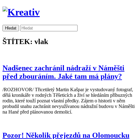
ŠTÍTEK: vlak
Nadšenec zachránil nádraží v Náměšti
před zbouráním. Jaké tam má plány?
/ROZHOVOR/ Třicetiletý Martin Kašpar je vystudovaný fotograf,
dělá kronikáře v rodných Těšeticích a živí se hledáním příbuzných
rodin, které touží poznat vlastní předky. Zájem o historii v něm
probudil snahu zachránit nevyužívanou nádražní budovu v Náměšti
na Hané před plánovanou demolicí.
Pozor! Několik přejezdů na Olomoucku