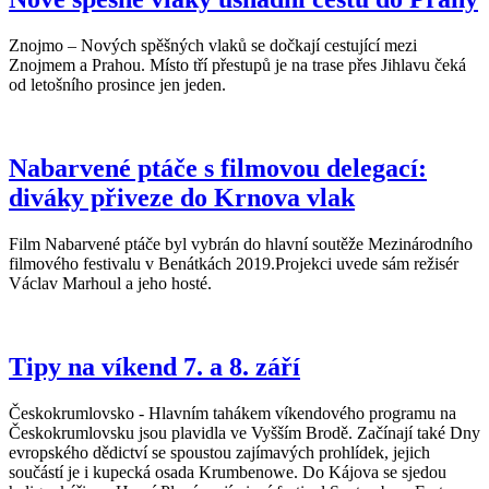
Znojmo – Nových spěšných vlaků se dočkají cestující mezi
Znojmem a Prahou. Místo tří přestupů je na trase přes Jihlavu čeká
od letošního prosince jen jeden.
Nabarvené ptáče s filmovou delegací:
diváky přiveze do Krnova vlak
Film Nabarvené ptáče byl vybrán do hlavní soutěže Mezinárodního
filmového festivalu v Benátkách 2019.Projekci uvede sám režisér
Václav Marhoul a jeho hosté.
Tipy na víkend 7. a 8. září
Českokrumlovsko - Hlavním tahákem víkendového programu na
Českokrumlovsku jsou plavidla ve Vyšším Brodě. Začínají také Dny
evropského dědictví se spoustou zajímavých prohlídek, jejich
součástí je i kupecká osada Krumbenowe. Do Kájova se sjedou