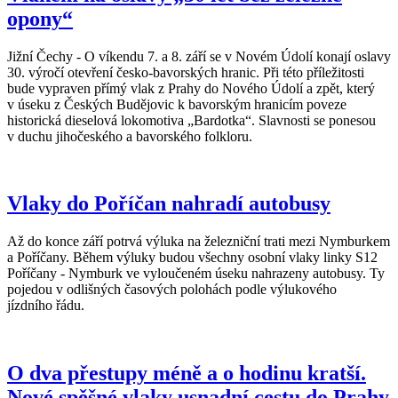
opony“
Jižní Čechy - O víkendu 7. a 8. září se v Novém Údolí konají oslavy
30. výročí otevření česko-bavorských hranic. Při této příležitosti
bude vypraven přímý vlak z Prahy do Nového Údolí a zpět, který
v úseku z Českých Budějovic k bavorským hranicím poveze
historická dieselová lokomotiva „Bardotka“. Slavnosti se ponesou
v duchu jihočeského a bavorského folkloru.
Vlaky do Poříčan nahradí autobusy
Až do konce září potrvá výluka na železniční trati mezi Nymburkem
a Poříčany. Během výluky budou všechny osobní vlaky linky S12
Poříčany - Nymburk ve vyloučeném úseku nahrazeny autobusy. Ty
pojedou v odlišných časových polohách podle výlukového
jízdního řádu.
O dva přestupy méně a o hodinu kratší.
Nové spěšné vlaky usnadní cestu do Prahy