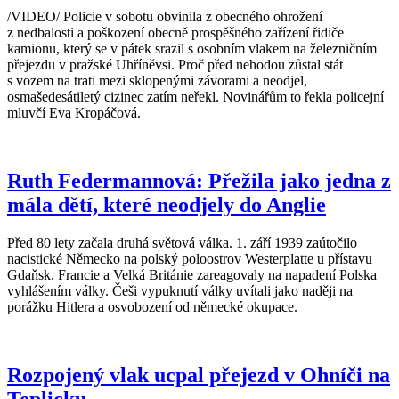
/VIDEO/ Policie v sobotu obvinila z obecného ohrožení
z nedbalosti a poškození obecně prospěšného zařízení řidiče
kamionu, který se v pátek srazil s osobním vlakem na železničním
přejezdu v pražské Uhříněvsi. Proč před nehodou zůstal stát
s vozem na trati mezi sklopenými závorami a neodjel,
osmašedesátiletý cizinec zatím neřekl. Novinářům to řekla policejní
mluvčí Eva Kropáčová.
Ruth Federmannová: Přežila jako jedna z
mála dětí, které neodjely do Anglie
Před 80 lety začala druhá světová válka. 1. září 1939 zaútočilo
nacistické Německo na polský poloostrov Westerplatte u přístavu
Gdaňsk. Francie a Velká Británie zareagovaly na napadení Polska
vyhlášením války. Češi vypuknutí války uvítali jako naději na
porážku Hitlera a osvobození od německé okupace.
Rozpojený vlak ucpal přejezd v Ohníči na
Teplicku