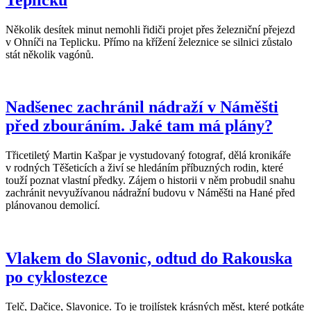
Několik desítek minut nemohli řidiči projet přes železniční přejezd
v Ohníči na Teplicku. Přímo na křížení železnice se silnici zůstalo
stát několik vagónů.
Nadšenec zachránil nádraží v Náměšti
před zbouráním. Jaké tam má plány?
Třicetiletý Martin Kašpar je vystudovaný fotograf, dělá kronikáře
v rodných Těšeticích a živí se hledáním příbuzných rodin, které
touží poznat vlastní předky. Zájem o historii v něm probudil snahu
zachránit nevyužívanou nádražní budovu v Náměšti na Hané před
plánovanou demolicí.
Vlakem do Slavonic, odtud do Rakouska
po cyklostezce
Telč, Dačice, Slavonice. To je trojlístek krásných měst, které potkáte