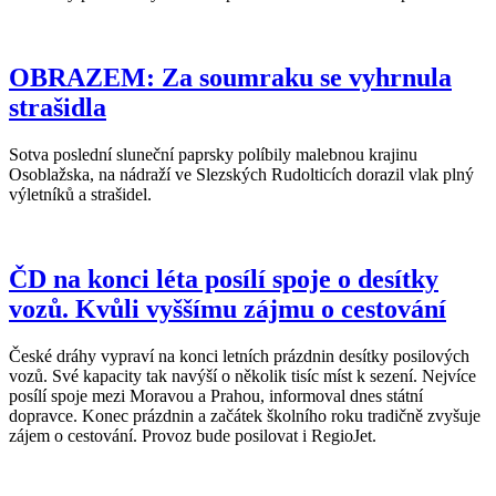
OBRAZEM: Za soumraku se vyhrnula
strašidla
Sotva poslední sluneční paprsky políbily malebnou krajinu
Osoblažska, na nádraží ve Slezských Rudolticích dorazil vlak plný
výletníků a strašidel.
ČD na konci léta posílí spoje o desítky
vozů. Kvůli vyššímu zájmu o cestování
České dráhy vypraví na konci letních prázdnin desítky posilových
vozů. Své kapacity tak navýší o několik tisíc míst k sezení. Nejvíce
posílí spoje mezi Moravou a Prahou, informoval dnes státní
dopravce. Konec prázdnin a začátek školního roku tradičně zvyšuje
zájem o cestování. Provoz bude posilovat i RegioJet.