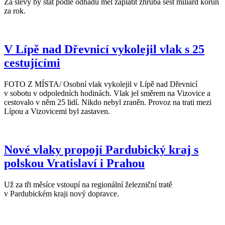
Za slevy by stát podle odhadů měl zaplatit zhruba šest miliard korun
za rok.
V Lípě nad Dřevnicí vykolejil vlak s 25
cestujícími
FOTO Z MÍSTA/ Osobní vlak vykolejil v Lípě nad Dřevnicí
v sobotu v odpoledních hodinách. Vlak jel směrem na Vizovice a
cestovalo v něm 25 lidí. Nikdo nebyl zraněn. Provoz na trati mezi
Lípou a Vizovicemi byl zastaven.
Nové vlaky propojí Pardubický kraj s
polskou Vratislaví i Prahou
Už za tři měsíce vstoupí na regionální železniční tratě
v Pardubickém kraji nový dopravce.