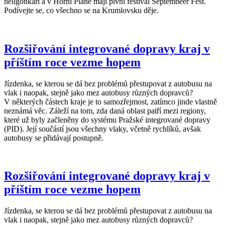
heligonkáři a v Horní Plané mají pivní festival Septembeer Fest.
Podívejte se, co všechno se na Krumlovsku děje.
Rozšiřování integrované dopravy kraj v
příštím roce vezme hopem
Jízdenka, se kterou se dá bez problémů přestupovat z autobusu na
vlak i naopak, stejně jako mez autobusy různých dopravců?
V některých částech kraje je to samozřejmost, zatímco jinde vlastně
neznámá věc. Záleží na tom, zda daná oblast patří mezi regiony,
které už byly začleněny do systému Pražské integrované dopravy
(PID). Její součástí jsou všechny vlaky, včetně rychlíků, avšak
autobusy se přidávají postupně.
Rozšiřování integrované dopravy kraj v
příštím roce vezme hopem
Jízdenka, se kterou se dá bez problémů přestupovat z autobusu na
vlak i naopak, stejně jako mez autobusy různých dopravců?