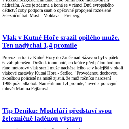
nádražím. Akce je zdarma a koná se v rámci Dnů evropského
dědictví coby podpora snah o opětovné propojení rozdělené
železniční trati Most – Moldava – Freiberg.
Vlak v Kutné Hoře srazil opilého muže.
Ten nadýchal 1,4 promile
Provoz na trati z Kutné Hory do Zruče nad Sázavou byl v pátek
6. září přerušen. Došlo k tomu poté, co krátce před pátou hodinou
ráno motorový vlak srazil muže nacházajícího se v kolejišti v okolí
vlakové zastávky Kutná Hora - Sedlec. "Provedenou dechovou
zkouškou policisté na místě zjistili, že muž ročníku narození
1988 požil alkohol. Naměřili mu 1,4 promile," uvedla policejní
mluvčí Martina Fejfarová.
Tip Deníku: Modeláři představí svou
železničně laděnou výstavu