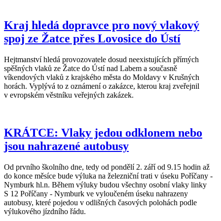
Kraj hledá dopravce pro nový vlakový
spoj ze Žatce přes Lovosice do Ústí
Hejtmanství hledá provozovatele dosud neexistujících přímých
spěšných vlaků ze Žatce do Ústí nad Labem a současně
víkendových vlaků z krajského města do Moldavy v Krušných
horách. Vyplývá to z oznámení o zakázce, kterou kraj zveřejnil
v evropském věstníku veřejných zakázek.
KRÁTCE: Vlaky jedou odklonem nebo
jsou nahrazené autobusy
Od prvního školního dne, tedy od pondělí 2. září od 9.15 hodin až
do konce měsíce bude výluka na železniční trati v úseku Poříčany -
Nymburk hl.n. Během výluky budou všechny osobní vlaky linky
S 12 Poříčany - Nymburk ve vyloučeném úseku nahrazeny
autobusy, které pojedou v odlišných časových polohách podle
výlukového jízdního řádu.