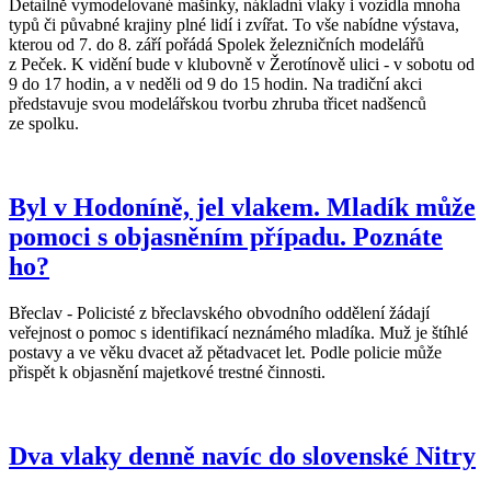
Detailně vymodelované mašinky, nákladní vlaky i vozidla mnoha
typů či půvabné krajiny plné lidí i zvířat. To vše nabídne výstava,
kterou od 7. do 8. září pořádá Spolek železničních modelářů
z Peček. K vidění bude v klubovně v Žerotínově ulici - v sobotu od
9 do 17 hodin, a v neděli od 9 do 15 hodin. Na tradiční akci
představuje svou modelářskou tvorbu zhruba třicet nadšenců
ze spolku.
Byl v Hodoníně, jel vlakem. Mladík může
pomoci s objasněním případu. Poznáte
ho?
Břeclav - Policisté z břeclavského obvodního oddělení žádají
veřejnost o pomoc s identifikací neznámého mladíka. Muž je štíhlé
postavy a ve věku dvacet až pětadvacet let. Podle policie může
přispět k objasnění majetkové trestné činnosti.
Dva vlaky denně navíc do slovenské Nitry