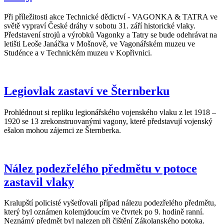
Při příležitosti akce Technické dědictví - VAGONKA & TATRA ve
světě vypraví České dráhy v sobotu 31. září historické vlaky.
Představení strojů a výrobků Vagonky a Tatry se bude odehrávat na
letišti Leoše Janáčka v Mošnově, ve Vagonářském muzeu ve
Studénce a v Technickém muzeu v Kopřivnici.
Legiovlak zastaví ve Šternberku
Prohlédnout si repliku legionářského vojenského vlaku z let 1918 –
1920 se 13 zrekonstruovanými vagony, které představují vojenský
ešalon mohou zájemci ze Šternberka.
Nález podezřelého předmětu v potoce
zastavil vlaky
Kralupští policisté vyšetřovali případ nálezu podezřelého předmětu,
který byl oznámen kolemjdoucím ve čtvrtek po 9. hodině ranní.
Neznámý předmět byl nalezen při čištění Zákolanského potoka.