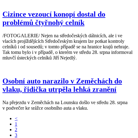
Cizince vezoucí konopí dostal do
problémů čtyřnohý celník
/FOTOGALERIE/ Nejen na středočeských dálnicích, ale i ve
vlacích projíždějících Středočeským krajem lze potkat kontroly
celníků i od sousedů; v tomto případě se na hranice krajů nehraje.
Tak tomu bylo i v případě, o kterém ve středu 28. srpna informoval
mluvčí ústeckých celníků Jiří Nejedlý.
Osobní auto narazilo v Zeměchách do
vlaku, řidička utrpěla lehká zranění
Na přejezdu v Zeměchách na Lounsku došlo ve středu 28. srpna
v podvečer ke srážce osobního auta a vlaku.
<
1
2
3