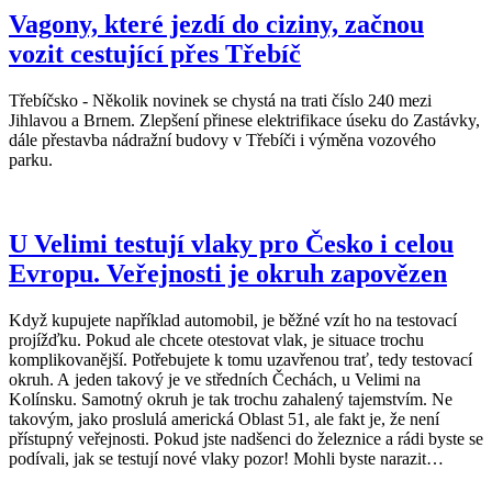
Vagony, které jezdí do ciziny, začnou
vozit cestující přes Třebíč
Třebíčsko - Několik novinek se chystá na trati číslo 240 mezi
Jihlavou a Brnem. Zlepšení přinese elektrifikace úseku do Zastávky,
dále přestavba nádražní budovy v Třebíči i výměna vozového
parku.
U Velimi testují vlaky pro Česko i celou
Evropu. Veřejnosti je okruh zapovězen
Když kupujete například automobil, je běžné vzít ho na testovací
projížďku. Pokud ale chcete otestovat vlak, je situace trochu
komplikovanější. Potřebujete k tomu uzavřenou trať, tedy testovací
okruh. A jeden takový je ve středních Čechách, u Velimi na
Kolínsku. Samotný okruh je tak trochu zahalený tajemstvím. Ne
takovým, jako proslulá americká Oblast 51, ale fakt je, že není
přístupný veřejnosti. Pokud jste nadšenci do železnice a rádi byste se
podívali, jak se testují nové vlaky pozor! Mohli byste narazit…