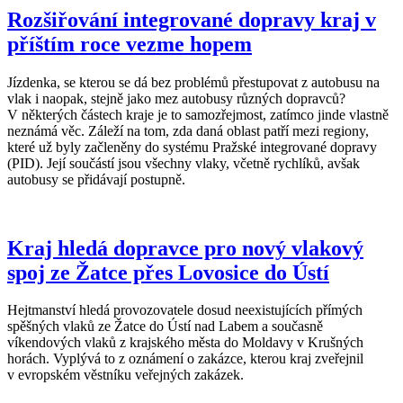
Rozšiřování integrované dopravy kraj v
příštím roce vezme hopem
Jízdenka, se kterou se dá bez problémů přestupovat z autobusu na
vlak i naopak, stejně jako mez autobusy různých dopravců?
V některých částech kraje je to samozřejmost, zatímco jinde vlastně
neznámá věc. Záleží na tom, zda daná oblast patří mezi regiony,
které už byly začleněny do systému Pražské integrované dopravy
(PID). Její součástí jsou všechny vlaky, včetně rychlíků, avšak
autobusy se přidávají postupně.
Kraj hledá dopravce pro nový vlakový
spoj ze Žatce přes Lovosice do Ústí
Hejtmanství hledá provozovatele dosud neexistujících přímých
spěšných vlaků ze Žatce do Ústí nad Labem a současně
víkendových vlaků z krajského města do Moldavy v Krušných
horách. Vyplývá to z oznámení o zakázce, kterou kraj zveřejnil
v evropském věstníku veřejných zakázek.