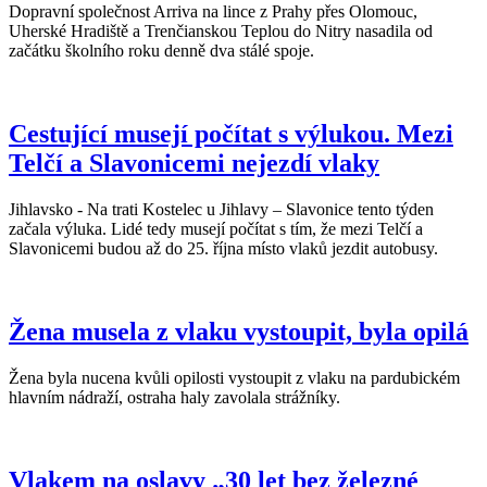
Dopravní společnost Arriva na lince z Prahy přes Olomouc,
Uherské Hradiště a Trenčianskou Teplou do Nitry nasadila od
začátku školního roku denně dva stálé spoje.
Cestující musejí počítat s výlukou. Mezi
Telčí a Slavonicemi nejezdí vlaky
Jihlavsko - Na trati Kostelec u Jihlavy – Slavonice tento týden
začala výluka. Lidé tedy musejí počítat s tím, že mezi Telčí a
Slavonicemi budou až do 25. října místo vlaků jezdit autobusy.
Žena musela z vlaku vystoupit, byla opilá
Žena byla nucena kvůli opilosti vystoupit z vlaku na pardubickém
hlavním nádraží, ostraha haly zavolala strážníky.
Vlakem na oslavy „30 let bez železné