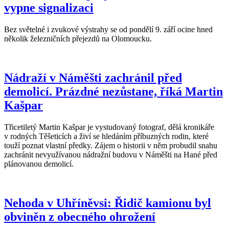
vypne signalizaci
Bez světelné i zvukové výstrahy se od pondělí 9. září ocine hned
několik železničních přejezdů na Olomoucku.
Nádraží v Náměšti zachránil před
demolicí. Prázdné nezůstane, říká Martin
Kašpar
Třicetiletý Martin Kašpar je vystudovaný fotograf, dělá kronikáře
v rodných Těšeticích a živí se hledáním příbuzných rodin, které
touží poznat vlastní předky. Zájem o historii v něm probudil snahu
zachránit nevyužívanou nádražní budovu v Náměšti na Hané před
plánovanou demolicí.
Nehoda v Uhříněvsi: Řidič kamionu byl
obviněn z obecného ohrožení