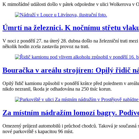
K mimořádné události došlo v pátek odpoledne v ulici Wolkerova v Ol
Úmrtí na železnici. K nočnímu střetu vl
V noci z pondělí 27. na úterý 28. dubna došlo na železniční trati me
několik hodin zcela zastavila provoz na trati.
Bouračka v areálu strojíren: Opilý řidič 
Opilý řidič kamionu způsobil v pondělí krátce před polednem v areálu 
nikdo nezranil, škoda je odhadována na 250 tisíc korun.
Za místním nádražím lomozí bagry. Podívej
Omezený průjezd automobilů i průchod chodců. Taková je současná sit
nové parkoviště s kapacitou 96 míst.