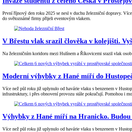
Invaze studentů z celého Česka v Prostějov
První říjnový den roku 2025 se nesl v duchu železniční dopravy. Víc
do světoznámé firmy přijeli eventovým vlakem.
V Břestu vlak srazil člověka v kolejišti. V
Na železničním koridoru mezi Hulínem a Říkovicemi srazil vlak osobu 
Moderní výhybky z Hané míří do Hustopečí
Více než půl roku již uplynulo od havárie vlaku s benzenem v Hustop
infrastruktury, i přes obnovení provozu stále pokračují. Pomohou i m
Výhybky z Hané míří na Hranicko. Budou 
Více než půl roku již uplynulo od havárie vlaku s benzenem v Hustop