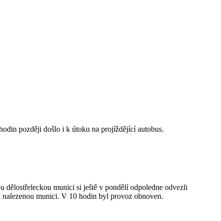
odin později došlo i k útoku na projíždějící autobus.
dělostřeleckou munici si ještě v pondělí odpoledne odvezli
a nalezenou munici. V 10 hodin byl provoz obnoven.