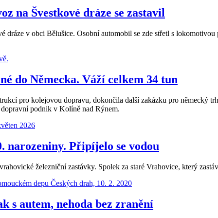
voz na Švestkové dráze se zastavil
 dráze v obci Bělušice. Osobní automobil se zde střetl s lokomotivou p
Hané do Německa. Váží celkem 34 tun
rukcí pro kolejovou dopravu, dokončila další zakázku pro německý tr
 dopravní podnik v Kolíně nad Rýnem.
. narozeniny. Připíjelo se vodou
 vrahovické železniční zastávky. Spolek za staré Vrahovice, který zast
lak s autem, nehoda bez zranění