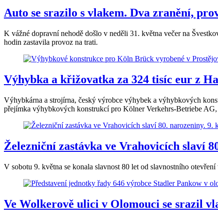
Auto se srazilo s vlakem. Dva zranění, pro
K vážné dopravní nehodě došlo v neděli 31. května večer na Švestkové
hodin zastavila provoz na trati.
Výhybka a křižovatka za 324 tisíc eur z 
Výhybkárna a strojírna, český výrobce výhybek a výhybkových konst
přejímka výhybkových konstrukcí pro Kölner Verkehrs-Betriebe AG,
Železniční zastávka ve Vrahovicích slaví 80
V sobotu 9. května se konala slavnost 80 let od slavnostního otevření
Ve Wolkerově ulici v Olomouci se srazil v