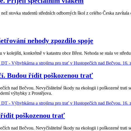
ě. Přijeli speciálním vlakem
e než stovka studentů středních odborných škol z celého Česka zavítal
yšetřování nehody zpozdilo spoje
v kolejišti, konkrétně v katastru obce Břest. Nehoda se stala ve stře
. Budou řídit poškozenou trať
ečích nad Bečvou. Nevyčíslitelné škody na ekologii i poškozené trati s
oderní výhybky z Prostějova.
řídit poškozenou trať
ečích nad Bečvou. Nevyčíslitelné škody na ekologii i poškozené trati s