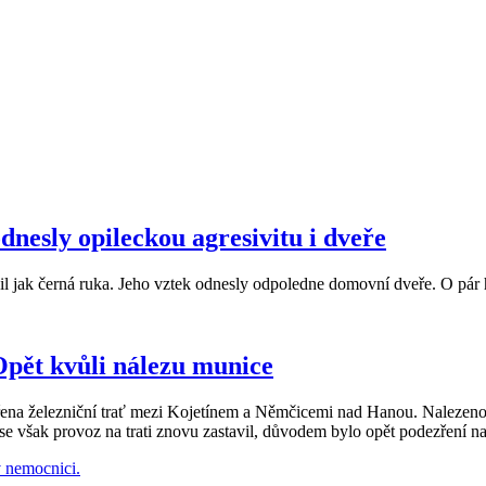
nesly opileckou agresivitu i dveře
il jak černá ruka. Jeho vztek odnesly odpoledne domovní dveře. O pár h
Opět kvůli nálezu munice
ena železniční trať mezi Kojetínem a Němčicemi nad Hanou. Nalezenou 
 však provoz na trati znovu zastavil, důvodem bylo opět podezření n