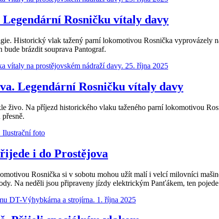
 Legendární Rosničku vítaly davy
ie. Historický vlak tažený parní lokomotivou Rosnička vyprovázely na j
n bude brázdit souprava Pantograf.
ěva. Legendární Rosničku vítaly davy
 živo. Na příjezd historického vlaku taženého parní lokomotivou Rosn
 přesně.
řijede i do Prostějova
omotivou Rosnička si v sobotu mohou užít malí i velcí milovníci maši
Vody. Na neděli jsou připraveny jízdy elektrickým Panťákem, ten poj