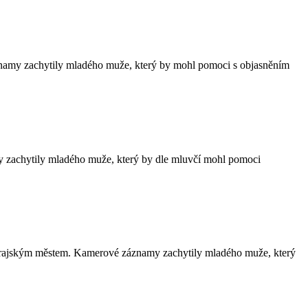
áznamy zachytily mladého muže, který by mohl pomoci s objasněním
my zachytily mladého muže, který by dle mluvčí mohl pomoci
m a krajským městem. Kamerové záznamy zachytily mladého muže, který