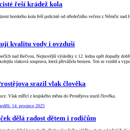
isté řeší krádež kola
izeni horského kola řeší policisté od středečního večera z Němčic nad 
jí kvalitu vody i ovzduší
pečích nad Bečvou. Nejnovější výsledky z 12. ledna opět dopadly dobř
kolejila vlaková souprava, která převážela benzen. Ten se vznítil a vyp
rostějova srazil vlak člověka
ce. Vlak mířící z krajského města do Prostějova srazil člověka.
áček dělá radost dětem i rodičům