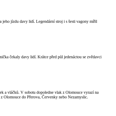
eho jízdu davy lidí. Legendární stroj i s šesti vagony mířil
ička čekaly davy lidí. Krátce před půl jedenáctou se zvědavci
nek a vláčků. V sobotu dopoledne vlak z Olomouce vyrazí na
ede z Olomouce do Přerova, Červenky nebo Nezamyslic.