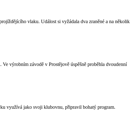
rojíždějícího vlaku. Událost si vyžádala dva zraněné a na několik
h. Ve výrobním závodě v Prostějově úspěšně proběhla dvoudenní
ávku využívá jako svoji klubovnu, připravil bohatý program.