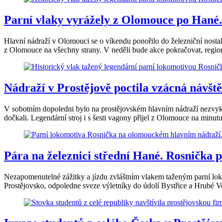
Parní vlaky vyrážely z Olomouce po Hané.
Hlavní nádraží v Olomouci se o víkendu ponořilo do železniční nostalg
z Olomouce na všechny strany. V neděli bude akce pokračovat, regio
Nádraží v Prostějově poctila vzácná návšt
V sobotním dopoledni bylo na prostějovském hlavním nádraží nezvykle
dočkali. Legendární stroj i s šesti vagony přijel z Olomouce na minutu
Pára na železnici střední Hané. Rosnička p
Nezapomenutelné zážitky a jízdu zvláštním vlakem taženým parní lok
Prostějovsko, odpoledne sveze výletníky do údolí Bystřice a Hrubé 