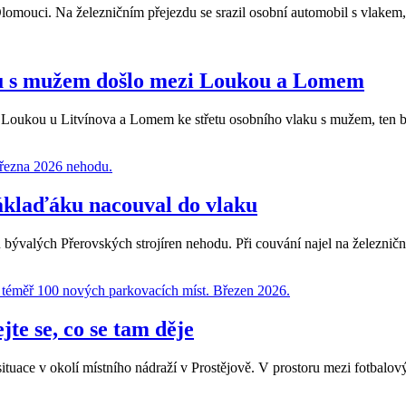
omouci. Na železničním přejezdu se srazil osobní automobil s vlakem, p
aku s mužem došlo mezi Loukou a Lomem
zi Loukou u Litvínova a Lomem ke střetu osobního vlaku s mužem, ten boh
náklaďáku nacouval do vlaku
bývalých Přerovských strojíren nehodu. Při couvání najel na železniční p
te se, co se tam děje
uace v okolí místního nádraží v Prostějově. V prostoru mezi fotbalov