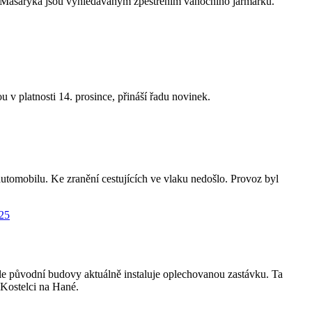
 G. Masaryka jsou vyhledávaným zpestřením vánočního jarmarku.
u v platnosti 14. prosince, přináší řadu novinek.
automobilu. Ke zranění cestujících ve vlaku nedošlo. Provoz byl
edle původní budovy aktuálně instaluje oplechovanou zastávku. Ta
 Kostelci na Hané.