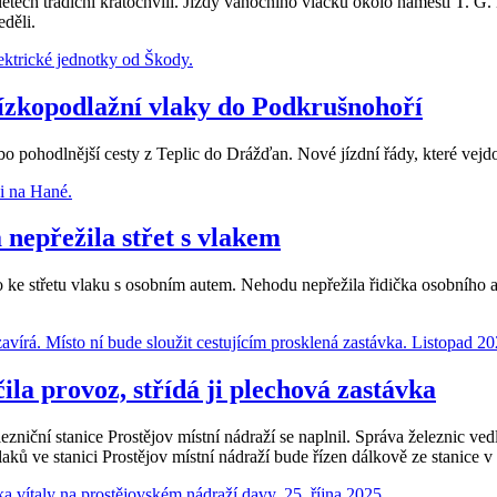
letech tradiční kratochvíli. Jízdy vánočního vláčku okolo náměstí T.
děli.
nízkopodlažní vlaky do Podkrušnohoří
ebo pohodlnější cesty z Teplic do Drážďan. Nové jízdní řády, které vejdo
 nepřežila střet s vlakem
lo ke střetu vlaku s osobním autem. Nehodu nepřežila řidička osobního 
la provoz, střídá ji plechová zastávka
ezniční stanice Prostějov místní nádraží se naplnil. Správa železnic v
aků ve stanici Prostějov místní nádraží bude řízen dálkově ze stanice v