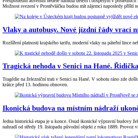
Předposlední adventní neděle nabídla dětem i dospělým v posledních 
Možnost svezení v Prostěvláčku budou mít zájemci naposledy příští ne
Vlaky a autobusy. Nové jízdní řády vrací 
Rozšíření platnosti krajského tarifu, moderní vlaky na páteřní lince n
Tragická nehoda v Senici na Hané. Řidička
Tragédie na železniční trati v Senici na Hané. V sobotu ráno zde doš
krátce před 13. hodinou obnoven.
Ikonická budova na místním nádraží ukonči
Jedna historická etapa je u konce. Osud ikonické výpravní budovy žel
nahradí od středy 19. listopadu původní objekt z roku 1889. Provoz vl