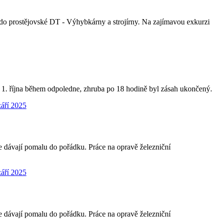
a do prostějovské DT - Výhybkárny a strojírny. Na zajímavou exkurzi
du 1. října během odpoledne, zhruba po 18 hodině byl zásah ukončený.
e dávají pomalu do pořádku. Práce na opravě železniční
e dávají pomalu do pořádku. Práce na opravě železniční