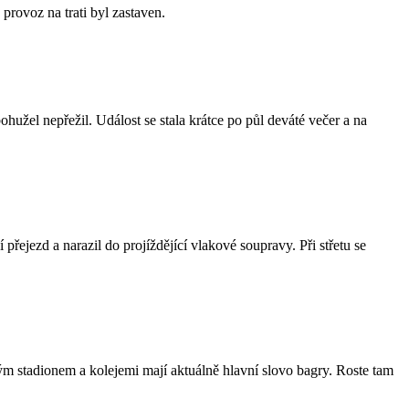
rovoz na trati byl zastaven.
užel nepřežil. Událost se stala krátce po půl deváté večer a na
řejezd a narazil do projíždějící vlakové soupravy. Při střetu se
ým stadionem a kolejemi mají aktuálně hlavní slovo bagry. Roste tam