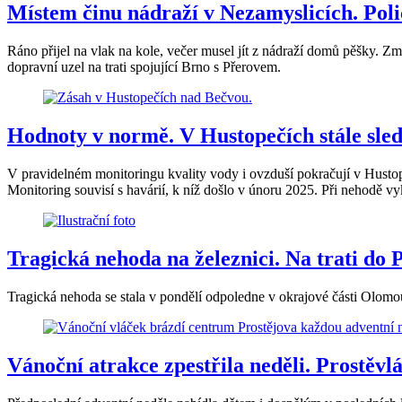
Místem činu nádraží v Nezamyslicích. Polic
Ráno přijel na vlak na kole, večer musel jít z nádraží domů pěšky. Zm
dopravní uzel na trati spojující Brno s Přerovem.
Hodnoty v normě. V Hustopečích stále sledu
V pravidelném monitoringu kvality vody i ovzduší pokračují v Husto
Monitoring souvisí s havárií, k níž došlo v únoru 2025. Při nehodě vy
Tragická nehoda na železnici. Na trati do P
Tragická nehoda se stala v pondělí odpoledne v okrajové části Olomou
Vánoční atrakce zpestřila neděli. Prostěvl