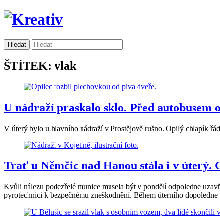
ŠTÍTEK: vlak
U nádraží praskalo sklo. Před autobusem od
V úterý bylo u hlavního nádraží v Prostějově rušno. Opilý chlapík řád
Trať u Němčic nad Hanou stála i v úterý. 
Kvůli nálezu podezřelé munice musela být v pondělí odpoledne uzavř
pyrotechnici k bezpečnému zneškodnění. Během úterního dopoledne se