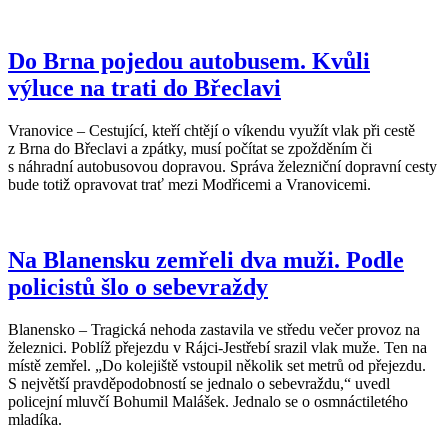
Do Brna pojedou autobusem. Kvůli
výluce na trati do Břeclavi
Vranovice – Cestující, kteří chtějí o víkendu využít vlak při cestě
z Brna do Břeclavi a zpátky, musí počítat se zpožděním či
s náhradní autobusovou dopravou. Správa železniční dopravní cesty
bude totiž opravovat trať mezi Modřicemi a Vranovicemi.
Na Blanensku zemřeli dva muži. Podle
policistů šlo o sebevraždy
Blanensko – Tragická nehoda zastavila ve středu večer provoz na
železnici. Poblíž přejezdu v Rájci-Jestřebí srazil vlak muže. Ten na
místě zemřel. „Do kolejiště vstoupil několik set metrů od přejezdu.
S největší pravděpodobností se jednalo o sebevraždu,“ uvedl
policejní mluvčí Bohumil Malášek. Jednalo se o osmnáctiletého
mladíka.