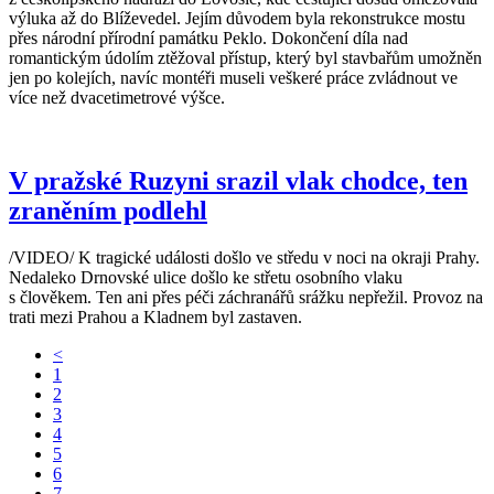
výluka až do Blíževedel. Jejím důvodem byla rekonstrukce mostu
přes národní přírodní památku Peklo. Dokončení díla nad
romantickým údolím ztěžoval přístup, který byl stavbařům umožněn
jen po kolejích, navíc montéři museli veškeré práce zvládnout ve
více než dvacetimetrové výšce.
V pražské Ruzyni srazil vlak chodce, ten
zraněním podlehl
/VIDEO/ K tragické události došlo ve středu v noci na okraji Prahy.
Nedaleko Drnovské ulice došlo ke střetu osobního vlaku
s člověkem. Ten ani přes péči záchranářů srážku nepřežil. Provoz na
trati mezi Prahou a Kladnem byl zastaven.
<
1
2
3
4
5
6
7