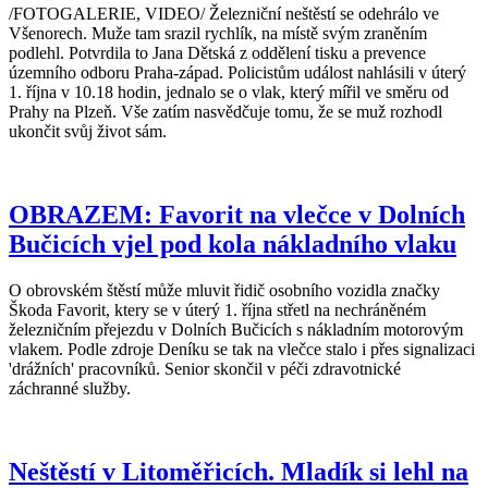
/FOTOGALERIE, VIDEO/ Železniční neštěstí se odehrálo ve
Všenorech. Muže tam srazil rychlík, na místě svým zraněním
podlehl. Potvrdila to Jana Dětská z oddělení tisku a prevence
územního odboru Praha-západ. Policistům událost nahlásili v úterý
1. října v 10.18 hodin, jednalo se o vlak, který mířil ve směru od
Prahy na Plzeň. Vše zatím nasvědčuje tomu, že se muž rozhodl
ukončit svůj život sám.
OBRAZEM: Favorit na vlečce v Dolních
Bučicích vjel pod kola nákladního vlaku
O obrovském štěstí může mluvit řidič osobního vozidla značky
Škoda Favorit, ktery se v úterý 1. října střetl na nechráněném
železničním přejezdu v Dolních Bučicích s nákladním motorovým
vlakem. Podle zdroje Deníku se tak na vlečce stalo i přes signalizaci
'drážních' pracovníků. Senior skončil v péči zdravotnické
záchranné služby.
Neštěstí v Litoměřicích. Mladík si lehl na