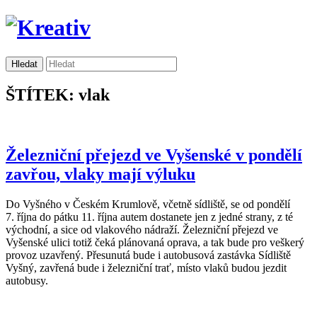
ŠTÍTEK: vlak
Železniční přejezd ve Vyšenské v pondělí
zavřou, vlaky mají výluku
Do Vyšného v Českém Krumlově, včetně sídliště, se od pondělí
7. října do pátku 11. října autem dostanete jen z jedné strany, z té
východní, a sice od vlakového nádraží. Železniční přejezd ve
Vyšenské ulici totiž čeká plánovaná oprava, a tak bude pro veškerý
provoz uzavřený. Přesunutá bude i autobusová zastávka Sídliště
Vyšný, zavřená bude i železniční trať, místo vlaků budou jezdit
autobusy.