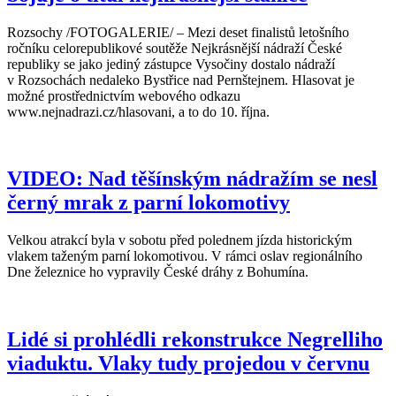
Rozsochy /FOTOGALERIE/ – Mezi deset finalistů letošního
ročníku celorepublikové soutěže Nejkrásnější nádraží České
republiky se jako jediný zástupce Vysočiny dostalo nádraží
v Rozsochách nedaleko Bystřice nad Pernštejnem. Hlasovat je
možné prostřednictvím webového odkazu
www.nejnadrazi.cz/hlasovani, a to do 10. října.
VIDEO: Nad těšínským nádražím se nesl
černý mrak z parní lokomotivy
Velkou atrakcí byla v sobotu před polednem jízda historickým
vlakem taženým parní lokomotivou. V rámci oslav regionálního
Dne železnice ho vypravily České dráhy z Bohumína.
Lidé si prohlédli rekonstrukce Negrelliho
viaduktu. Vlaky tudy projedou v červnu