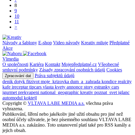
8
9
10
11
>
Návody a šablony
E-shop
Video návody
Kreativ miluje
Předplatné
Akce
Vlmedia
O společnosti
Kariéra
Kontakt
Mojepředplatné.cz
Všeobecné
smluvní podmínky
Zásady zpracování osobních údajů
Cookies
Práva subjektů údajů
Zpracování dat
denik
dotyk
fitzivot
moje_krizovka
dum_a_zahrada
kondice
realcity
kafe
ireceptar
tipcars
vlasta
kvety
annonce
story
estranky
cars
igurmet
prekvapeni
national_geographic
kreativ
poznat_svet
iglanc
automodul
koktejl
Copyright ©
VLTAVA LABE MEDIA a.s.
všechna práva
vyhrazena.
Publikování, šíření nebo jakékoliv jiné užití obsahu pro jiné než
osobní účely uživatele, je bez písemného souhlasu VLTAVA LABE
MEDIA a.s. zakázáno. Toto ustanovení platí také pro RSS kanály a
jejich obsah.