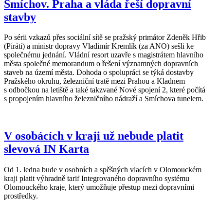
Smíchov. Praha a vláda řeší dopravní
stavby
Po sérii vzkazů přes sociální sítě se pražský primátor Zdeněk Hřib
(Piráti) a ministr dopravy Vladimír Kremlík (za ANO) sešli ke
společnému jednání. Vládní resort uzavře s magistrátem hlavního
města společné memorandum o řešení významných dopravních
staveb na území města. Dohoda o spolupráci se týká dostavby
Pražského okruhu, železniční tratě mezi Prahou a Kladnem
s odbočkou na letiště a také takzvané Nové spojení 2, které počítá
s propojením hlavního železničního nádraží a Smíchova tunelem.
V osobácích v kraji už nebude platit
slevová IN Karta
Od 1. ledna bude v osobních a spěšných vlacích v Olomouckém
kraji platit výhradně tarif Integrovaného dopravního systému
Olomouckého kraje, který umožňuje přestup mezi dopravními
prostředky.