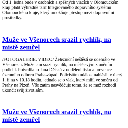
Od 1. ledna bude v osobních a spěšných vlacích v Olomouckém
kraji platit výhradně tarif Integrovaného dopravního systému
Olomouckého kraje, který umožňuje přestup mezi dopravními
prostředky.
Muže ve Všenorech srazil rychlík, na
místě zemřel
/FOTOGALERIE, VIDEO/ Železniční neštěstí se odehrálo ve
Všenorech. Muže tam srazil rychlík, na místě svým zraněním
podlehl. Potvrdila to Jana Dětská z oddělení tisku a prevence
územního odboru Praha-západ. Policistům událost nahlásili v úterý
1. října v 10.18 hodin, jednalo se o vlak, který mířil ve směru od
Prahy na Plzeň. Vše zatím nasvědčuje tomu, že se muž rozhodl
ukončit svůj život sám.
Muže ve Všenorech srazil rychlík, na
místě zemřel