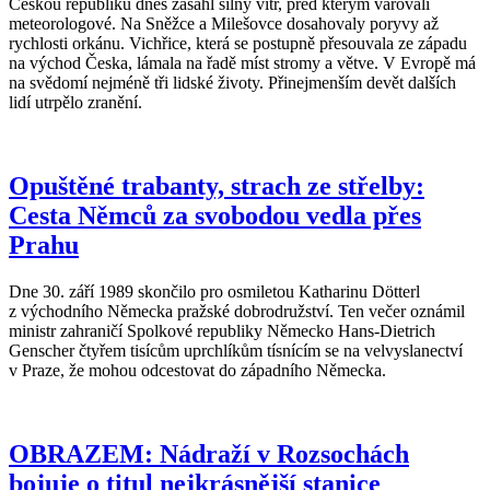
Českou republiku dnes zasáhl silný vítr, před kterým varovali
meteorologové. Na Sněžce a Milešovce dosahovaly poryvy až
rychlosti orkánu. Vichřice, která se postupně přesouvala ze západu
na východ Česka, lámala na řadě míst stromy a větve. V Evropě má
na svědomí nejméně tři lidské životy. Přinejmenším devět dalších
lidí utrpělo zranění.
Opuštěné trabanty, strach ze střelby:
Cesta Němců za svobodou vedla přes
Prahu
Dne 30. září 1989 skončilo pro osmiletou Katharinu Dötterl
z východního Německa pražské dobrodružství. Ten večer oznámil
ministr zahraničí Spolkové republiky Německo Hans-Dietrich
Genscher čtyřem tisícům uprchlíkům tísnícím se na velvyslanectví
v Praze, že mohou odcestovat do západního Německa.
OBRAZEM: Nádraží v Rozsochách
bojuje o titul nejkrásnější stanice