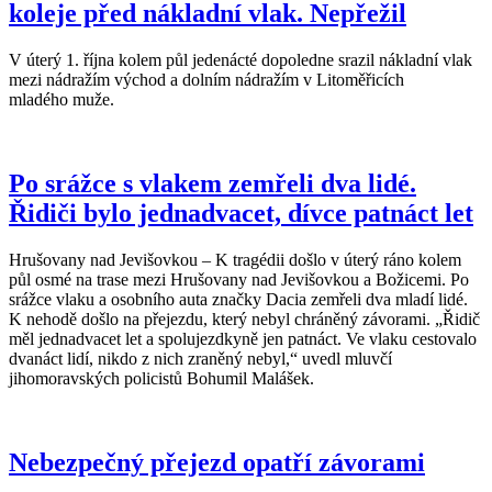
koleje před nákladní vlak. Nepřežil
V úterý 1. října kolem půl jedenácté dopoledne srazil nákladní vlak
mezi nádražím východ a dolním nádražím v Litoměřicích
mladého muže.
Po srážce s vlakem zemřeli dva lidé.
Řidiči bylo jednadvacet, dívce patnáct let
Hrušovany nad Jevišovkou – K tragédii došlo v úterý ráno kolem
půl osmé na trase mezi Hrušovany nad Jevišovkou a Božicemi. Po
srážce vlaku a osobního auta značky Dacia zemřeli dva mladí lidé.
K nehodě došlo na přejezdu, který nebyl chráněný závorami. „Řidič
měl jednadvacet let a spolujezdkyně jen patnáct. Ve vlaku cestovalo
dvanáct lidí, nikdo z nich zraněný nebyl,“ uvedl mluvčí
jihomoravských policistů Bohumil Malášek.
Nebezpečný přejezd opatří závorami