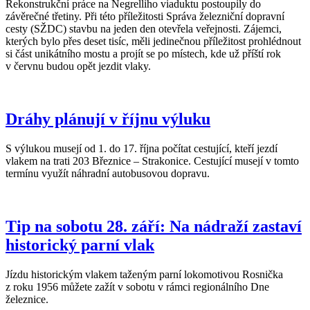
Rekonstrukční práce na Negrelliho viaduktu postoupily do
závěrečné třetiny. Při této příležitosti Správa železniční dopravní
cesty (SŽDC) stavbu na jeden den otevřela veřejnosti. Zájemci,
kterých bylo přes deset tisíc, měli jedinečnou příležitost prohlédnout
si část unikátního mostu a projít se po místech, kde už příští rok
v červnu budou opět jezdit vlaky.
Dráhy plánují v říjnu výluku
S výlukou musejí od 1. do 17. října počítat cestující, kteří jezdí
vlakem na trati 203 Březnice – Strakonice. Cestující musejí v tomto
termínu využít náhradní autobusovou dopravu.
Tip na sobotu 28. září: Na nádraží zastaví
historický parní vlak
Jízdu historickým vlakem taženým parní lokomotivou Rosnička
z roku 1956 můžete zažít v sobotu v rámci regionálního Dne
železnice.