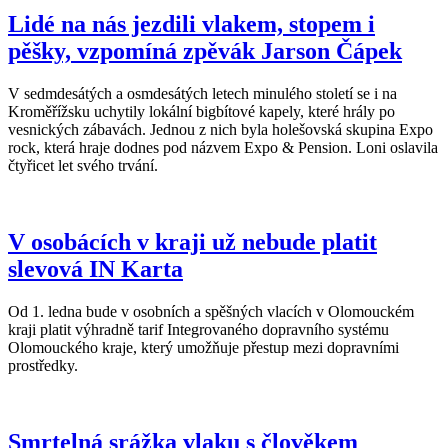
Lidé na nás jezdili vlakem, stopem i
pěšky, vzpomíná zpěvák Jarson Čápek
V sedmdesátých a osmdesátých letech minulého století se i na
Kroměřížsku uchytily lokální bigbítové kapely, které hrály po
vesnických zábavách. Jednou z nich byla holešovská skupina Expo
rock, která hraje dodnes pod názvem Expo & Pension. Loni oslavila
čtyřicet let svého trvání.
V osobácích v kraji už nebude platit
slevová IN Karta
Od 1. ledna bude v osobních a spěšných vlacích v Olomouckém
kraji platit výhradně tarif Integrovaného dopravního systému
Olomouckého kraje, který umožňuje přestup mezi dopravními
prostředky.
Smrtelná srážka vlaku s člověkem