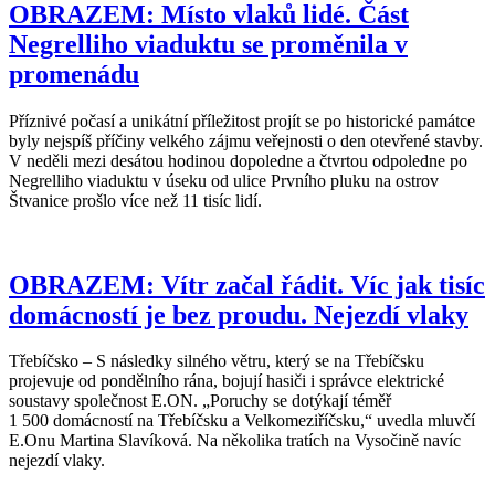
OBRAZEM: Místo vlaků lidé. Část
Negrelliho viaduktu se proměnila v
promenádu
Příznivé počasí a unikátní příležitost projít se po historické památce
byly nejspíš příčiny velkého zájmu veřejnosti o den otevřené stavby.
V neděli mezi desátou hodinou dopoledne a čtvrtou odpoledne po
Negrelliho viaduktu v úseku od ulice Prvního pluku na ostrov
Štvanice prošlo více než 11 tisíc lidí.
OBRAZEM: Vítr začal řádit. Víc jak tisíc
domácností je bez proudu. Nejezdí vlaky
Třebíčsko – S následky silného větru, který se na Třebíčsku
projevuje od pondělního rána, bojují hasiči i správce elektrické
soustavy společnost E.ON. „Poruchy se dotýkají téměř
1 500 domácností na Třebíčsku a Velkomeziříčsku,“ uvedla mluvčí
E.Onu Martina Slavíková. Na několika tratích na Vysočině navíc
nejezdí vlaky.