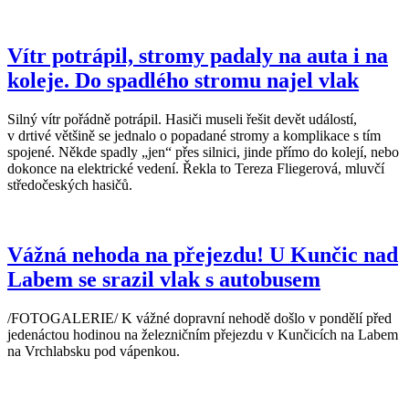
Vítr potrápil, stromy padaly na auta i na
koleje. Do spadlého stromu najel vlak
Silný vítr pořádně potrápil. Hasiči museli řešit devět událostí,
v drtivé většině se jednalo o popadané stromy a komplikace s tím
spojené. Někde spadly „jen“ přes silnici, jinde přímo do kolejí, nebo
dokonce na elektrické vedení. Řekla to Tereza Fliegerová, mluvčí
středočeských hasičů.
Vážná nehoda na přejezdu! U Kunčic nad
Labem se srazil vlak s autobusem
/FOTOGALERIE/ K vážné dopravní nehodě došlo v pondělí před
jedenáctou hodinou na železničním přejezdu v Kunčicích na Labem
na Vrchlabsku pod vápenkou.