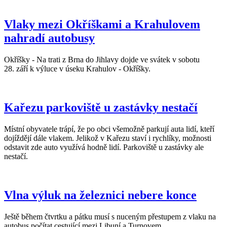
Vlaky mezi Okříškami a Krahulovem
nahradí autobusy
Okříšky - Na trati z Brna do Jihlavy dojde ve svátek v sobotu
28. září k výluce v úseku Krahulov - Okříšky.
Kařezu parkoviště u zastávky nestačí
Místní obyvatele trápí, že po obci všemožně parkují auta lidí, kteří
dojíždějí dále vlakem. Jelikož v Kařezu staví i rychlíky, možnosti
odstavit zde auto využívá hodně lidí. Parkoviště u zastávky ale
nestačí.
Vlna výluk na železnici nebere konce
Ještě během čtvrtku a pátku musí s nuceným přestupem z vlaku na
autobus počítat cestující mezi Libuní a Turnovem.