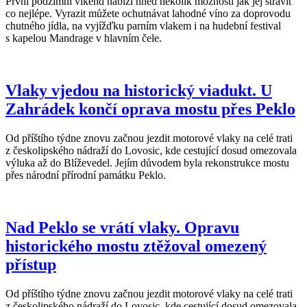
První podzimní víkend nabízí hned několik možnosti jak jej strávit
co nejlépe. Vyrazit můžete ochutnávat lahodné víno za doprovodu
chutného jídla, na vyjížďku parním vlakem i na hudební festival
s kapelou Mandrage v hlavním čele.
Vlaky vjedou na historický viadukt. U
Zahrádek končí oprava mostu přes Peklo
Od příštího týdne znovu začnou jezdit motorové vlaky na celé trati
z českolipského nádraží do Lovosic, kde cestující dosud omezovala
výluka až do Blíževedel. Jejím důvodem byla rekonstrukce mostu
přes národní přírodní památku Peklo.
Nad Peklo se vrátí vlaky. Opravu
historického mostu ztěžoval omezený
přístup
Od příštího týdne znovu začnou jezdit motorové vlaky na celé trati
z českolipského nádraží do Lovosic, kde cestující dosud omezovala