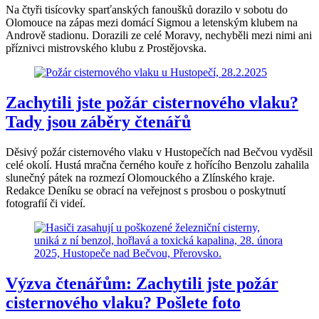
Na čtyři tisícovky sparťanských fanoušků dorazilo v sobotu do
Olomouce na zápas mezi domácí Sigmou a letenským klubem na
Andrově stadionu. Dorazili ze celé Moravy, nechyběli mezi nimi ani
příznivci mistrovského klubu z Prostějovska.
Zachytili jste požár cisternového vlaku?
Tady jsou záběry čtenářů
Děsivý požár cisternového vlaku v Hustopečích nad Bečvou vyděsil
celé okolí. Hustá mračna černého kouře z hořícího Benzolu zahalila
slunečný pátek na rozmezí Olomouckého a Zlínského kraje.
Redakce Deníku se obrací na veřejnost s prosbou o poskytnutí
fotografií či videí.
Výzva čtenářům: Zachytili jste požár
cisternového vlaku? Pošlete foto