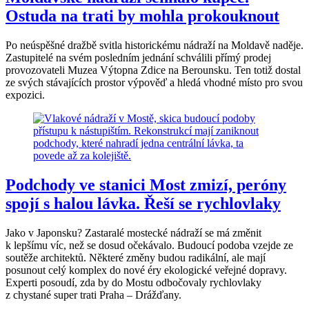
Ostuda na trati by mohla prokouknout
Po neúspěšné dražbě svitla historickému nádraží na Moldavě naděje.
Zastupitelé na svém posledním jednání schválili přímý prodej
provozovateli Muzea Výtopna Zdice na Berounsku. Ten totiž dostal
ze svých stávajících prostor výpověď a hledá vhodné místo pro svou
expozici.
Podchody ve stanici Most zmizí, peróny
spojí s halou lávka. Řeší se rychlovlaky
Jako v Japonsku? Zastaralé mostecké nádraží se má změnit
k lepšímu víc, než se dosud očekávalo. Budoucí podoba vzejde ze
soutěže architektů. Některé změny budou radikální, ale mají
posunout celý komplex do nové éry ekologické veřejné dopravy.
Experti posoudí, zda by do Mostu odbočovaly rychlovlaky
z chystané super trati Praha – Drážďany.