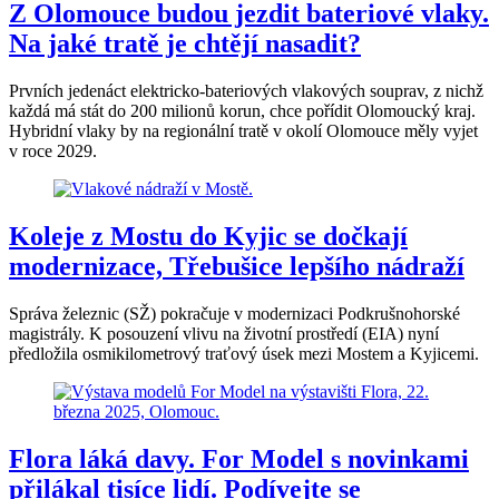
Z Olomouce budou jezdit bateriové vlaky.
Na jaké tratě je chtějí nasadit?
Prvních jedenáct elektricko-bateriových vlakových souprav, z nichž
každá má stát do 200 milionů korun, chce pořídit Olomoucký kraj.
Hybridní vlaky by na regionální tratě v okolí Olomouce měly vyjet
v roce 2029.
Koleje z Mostu do Kyjic se dočkají
modernizace, Třebušice lepšího nádraží
Správa železnic (SŽ) pokračuje v modernizaci Podkrušnohorské
magistrály. K posouzení vlivu na životní prostředí (EIA) nyní
předložila osmikilometrový traťový úsek mezi Mostem a Kyjicemi.
Flora láká davy. For Model s novinkami
přilákal tisíce lidí. Podívejte se