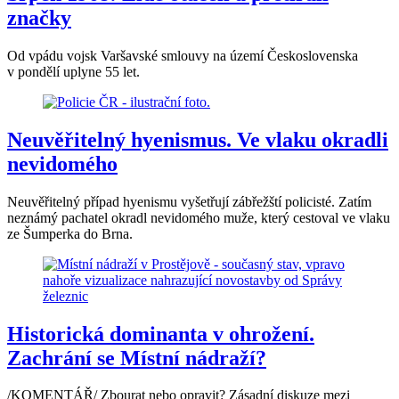
značky
Od vpádu vojsk Varšavské smlouvy na území Československa
v pondělí uplyne 55 let.
Neuvěřitelný hyenismus. Ve vlaku okradli
nevidomého
Neuvěřitelný případ hyenismu vyšetřují zábřežští policisté. Zatím
neznámý pachatel okradl nevidomého muže, který cestoval ve vlaku
ze Šumperka do Brna.
Historická dominanta v ohrožení.
Zachrání se Místní nádraží?
/KOMENTÁŘ/ Zbourat nebo opravit? Zásadní diskuze mezi