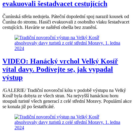
evakuovali šestadvacet cestujících
Čunínská střela nedojela. Páteční dopolední spoj narazil kousek od
Čunína do stromu. Hasiči evakuovali z osobního vlaku šestadvacet
cestujících. Havárie se naštěstí obešla bez zranění.
VIDEO: Hanácký vrchol Velký Kosíř
vítal davy. Podívejte se, jak vypadal
výstup
/GALERIE/ Tradiční novoroční kóta v podobě výstupu na Velký
Kosíř byla dobyta ze všech stran. Na nejvyšší hanáckou horu
stoupali turisté všech generací z celé střední Moravy. Populární akce
se konala již po šestatřicáté.