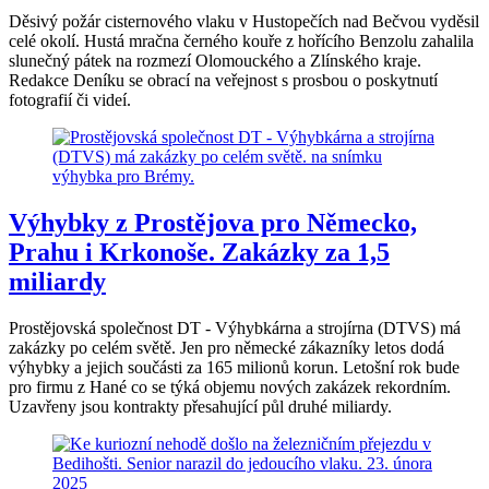
Děsivý požár cisternového vlaku v Hustopečích nad Bečvou vyděsil
celé okolí. Hustá mračna černého kouře z hořícího Benzolu zahalila
slunečný pátek na rozmezí Olomouckého a Zlínského kraje.
Redakce Deníku se obrací na veřejnost s prosbou o poskytnutí
fotografií či videí.
Výhybky z Prostějova pro Německo,
Prahu i Krkonoše. Zakázky za 1,5
miliardy
Prostějovská společnost DT - Výhybkárna a strojírna (DTVS) má
zakázky po celém světě. Jen pro německé zákazníky letos dodá
výhybky a jejich součásti za 165 milionů korun. Letošní rok bude
pro firmu z Hané co se týká objemu nových zakázek rekordním.
Uzavřeny jsou kontrakty přesahující půl druhé miliardy.