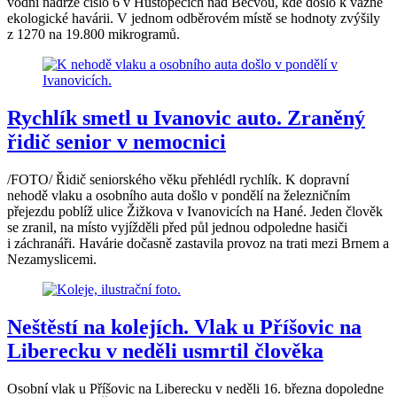
vodní nádrže číslo 6 v Hustopečích nad Bečvou, kde došlo k vážné
ekologické havárii. V jednom odběrovém místě se hodnoty zvýšily
z 1270 na 19.800 mikrogramů.
Rychlík smetl u Ivanovic auto. Zraněný
řidič senior v nemocnici
/FOTO/ Řidič seniorského věku přehlédl rychlík. K dopravní
nehodě vlaku a osobního auta došlo v pondělí na železničním
přejezdu poblíž ulice Žižkova v Ivanovicích na Hané. Jeden člověk
se zranil, na místo vyjížděli před půl jednou odpoledne hasiči
i záchranáři. Havárie dočasně zastavila provoz na trati mezi Brnem a
Nezamyslicemi.
Neštěstí na kolejích. Vlak u Příšovic na
Liberecku v neděli usmrtil člověka
Osobní vlak u Příšovic na Liberecku v neděli 16. března dopoledne