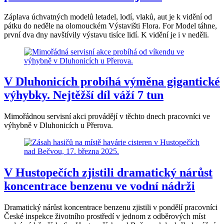
Záplava úchvatných modelů letadel, lodí, vlaků, aut je k vidění od
pátku do neděle na olomouckém Výstavišti Flora. For Model táhne,
první dva dny navštívily výstavu tisíce lidí. K vidění je i v neděli.
V Dluhonicích probíhá výměna gigantické
výhybky. Nejtěžší díl váží 7 tun
Mimořádnou servisní akci provádějí v těchto dnech pracovníci ve
výhybně v Dluhonicích u Přerova.
V Hustopečích zjistili dramatický nárůst
koncentrace benzenu ve vodní nádrži
Dramatický nárůst koncentrace benzenu zjistili v pondělí pracovníci
České inspekce životního prostředí v jednom z odběrových míst