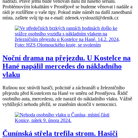
nádraží. Právě jemu bude věnován další díl našeho seriálu.
Problémovým lokalitám v Prostějově se budeme věnovat i nadále a
rádi je rozšíříme o vaše tipy. Pokud máte námět na další zanedbaná
místa, zašlete svůj tip na e-mail: zdenek.vyslouzil@denik.cz
Noční drama na přejezdu. U Kostelce na
Hané napálil mercedes do nákladního
vlaku
Rušnou noc strávili hasiči, policisté a záchranáři u železničního
přejezdu před Kostelcem na Hané ve směru od Prostějova. Řidič
osobního auta, mercedesu, zde narazil do nákladního vlaku. Vážně
vyhlížející nehodu přežil, se zraněním skončil v nemocnici.
Čunínská střela trefila strom. Hasiči