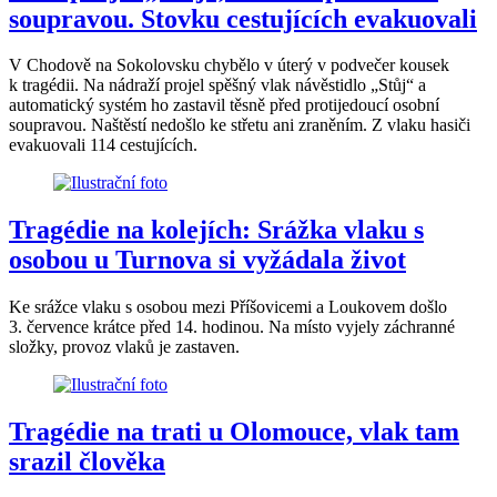
soupravou. Stovku cestujících evakuovali
V Chodově na Sokolovsku chybělo v úterý v podvečer kousek
k tragédii. Na nádraží projel spěšný vlak návěstidlo „Stůj“ a
automatický systém ho zastavil těsně před protijedoucí osobní
soupravou. Naštěstí nedošlo ke střetu ani zraněním. Z vlaku hasiči
evakuovali 114 cestujících.
Tragédie na kolejích: Srážka vlaku s
osobou u Turnova si vyžádala život
Ke srážce vlaku s osobou mezi Příšovicemi a Loukovem došlo
3. července krátce před 14. hodinou. Na místo vyjely záchranné
složky, provoz vlaků je zastaven.
Tragédie na trati u Olomouce, vlak tam
srazil člověka