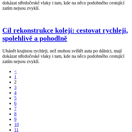
dokázat středočeské vlaky i tam, kde na něco podobného cestující
zatím nejsou zvyklí.
Cíl rekonstrukce kolejí: cestovat rychleji,
spolehlivě a pohodlně
Uhánět krajinou rychleji, než mohou svištět auta po dálnici, mají
dokázat středočeské vlaky i tam, kde na něco podobného cestující
zatím nejsou zvyklí.
<
1
2
3
4
5
6
7
8
9
10
11