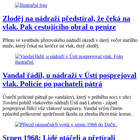
Zloděj na nádraží předstíral, že čeká na
vlak. Pak cestujícího obral o peníze
Přímo ve vestibulu přerovského nádraží okradl v úterý večer staršího
muže, který čekal na lavičce na vlak, drzý zloděj.
Vandal řádil, u nádraží v Ústí posprejoval
vlak. Policie po pachateli pátrá
Ústečtí policisté pátrají po vandalovi, který v průběhu noci v ulici
Tovární poblíž vlakového nádraží Ústí nad Labem - západ
posprejoval řídící vůz vlakové soupravy. Vandal svým činem
způsobil poškozené společnosti škodu za zhruba třicet tisíc korun.
Srpen 1968: Lidé otáčeli a přetírali