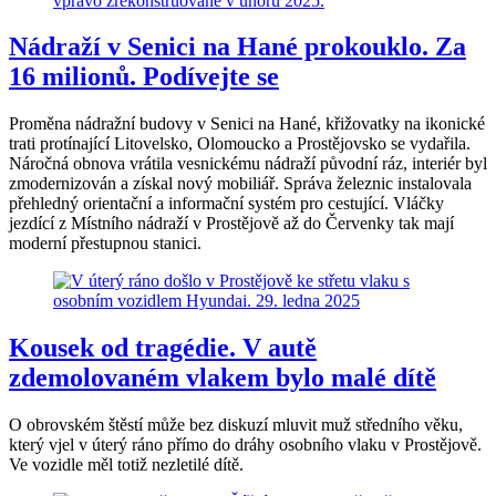
Nádraží v Senici na Hané prokouklo. Za
16 milionů. Podívejte se
Proměna nádražní budovy v Senici na Hané, křižovatky na ikonické
trati protínající Litovelsko, Olomoucko a Prostějovsko se vydařila.
Náročná obnova vrátila vesnickému nádraží původní ráz, interiér byl
zmodernizován a získal nový mobiliář. Správa železnic instalovala
přehledný orientační a informační systém pro cestující. Vláčky
jezdící z Místního nádraží v Prostějově až do Červenky tak mají
moderní přestupnou stanici.
Kousek od tragédie. V autě
zdemolovaném vlakem bylo malé dítě
O obrovském štěstí může bez diskuzí mluvit muž středního věku,
který vjel v úterý ráno přímo do dráhy osobního vlaku v Prostějově.
Ve vozidle měl totiž nezletilé dítě.