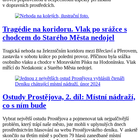
v dopravních prostředcích.
Tragédie na koridoru. Vlak po srážce s
chodcem do Starého Města nedojel
Tragická nehoda na železničním koridoru mezi Břeclaví a Přerovem,
zastavila v sobotu krátce po poledni provoz. Příčinou byla srážka
osobního vlaku a chodce v Moravském Písku na Hodonínsku. Vlak
mířící do Nedakonic a Starého Města nedojel.
Ostudy Prostějova, 2. díl: Místní nádraží,
co s ním bude
Vybrat největší ostudu Prostějova a pojmenovat tak nejpalčivější
problém, který trápí naše město, jste mohli v uplynulých dnech
prostřednictvím hlasování na webu Prostějovského deníku. V anketě
skončilo na třetím místě s počtem 79 hlasů zanedbané místní