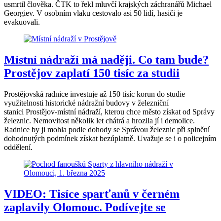
usmrtil člověka. ČTK to řekl mluvčí krajských záchranářů Michael
Georgiev. V osobním vlaku cestovalo asi 50 lidí, hasiči je
evakuovali.
Místní nádraží má naději. Co tam bude?
Prostějov zaplatí 150 tisíc za studii
Prostějovská radnice investuje až 150 tisíc korun do studie
využitelnosti historické nádražní budovy v železniční
stanici Prostějov-místní nádraží, kterou chce město získat od Správy
železnic. Nemovitost několik let chátrá a hrozila jí i demolice.
Radnice by ji mohla podle dohody se Správou železnic při splnění
dohodnutých podmínek získat bezúplatně. Uvažuje se i o policejním
oddělení.
VIDEO: Tisíce sparťanů v černém
zaplavily Olomouc. Podívejte se